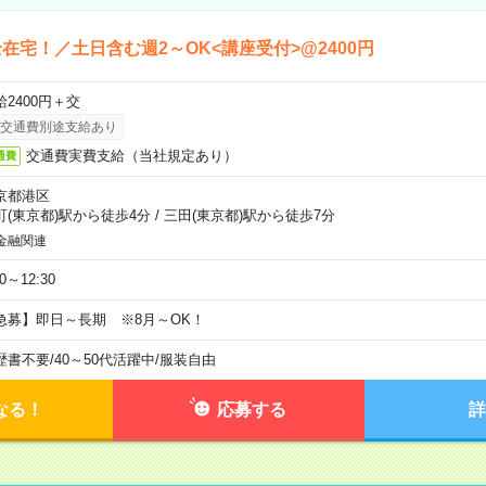
在宅！／土日含む週2～OK<講座受付>@2400円
給2400円＋交
交通費別途支給あり
交通費実費支給（当社規定あり）
通費
京都港区
町(東京都)駅から徒歩4分
/
三田(東京都)駅から徒歩7分
金融関連
30～12:30
急募】即日～長期 ※8月～OK！
歴書不要
/
40～50代活躍中
/
服装自由
なる！
応募する
詳