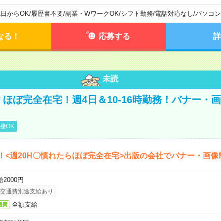
1日からOK
/
履歴書不要
/
副業・WワークOK
/
シフト勤務
/
電話対応なし
/
パソコン
なる！
応募する
詳
未読
円＊ほぼ完全在宅！週4日＆10-16時勤務！バナー・
接OK
！<週20H〇慣れたらほぼ完全在宅>出版の会社でバナー・画像
2000円
交通費別途支給あり
全額支給
通費