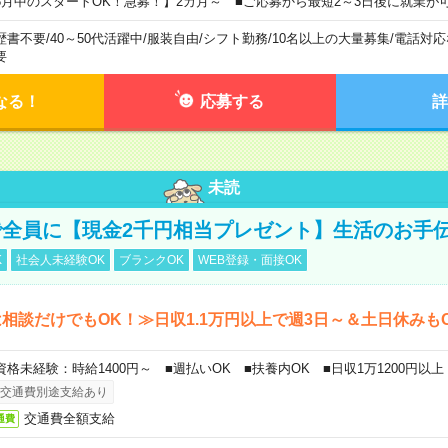
8月中のスタートOK！急募！】2カ月～ ■ご応募から最短2～3日後に就業が
歴書不要
/
40～50代活躍中
/
服装自由
/
シフト勤務
/
10名以上の大量募集
/
電話対応
要
なる！
応募する
詳
未読
全員に【現金2千円相当プレゼント】生活のお手
K
社会人未経験OK
ブランクOK
WEB登録・面接OK
相談だけでもOK！≫日収1.1万円以上で週3日～＆土日休みも
資格未経験：時給1400円～ ■週払いOK ■扶養内OK ■日収1万1200円以上
交通費別途支給あり
交通費全額支給
通費