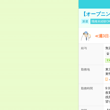
【オープニン
派遣
職種未経験O
≪週3日
無
給与
交
東
勤務地
巣
9:
勤務時間
夜
残
望