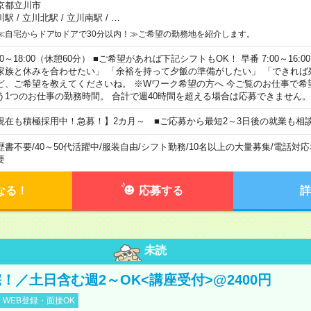
京都立川市
川駅
/
立川北駅
/
立川南駅
/
…
≪自宅からドアtoドアで30分以内！≫ご希望の勤務地を紹介します。
00～18:00（休憩60分） ■ご希望があれば下記シフトもOK！ 早番 7:00～16:00 遅
家族と休みを合わせたい」 「余裕を持って夕飯の準備がしたい」 「できれば
ど、ご希望を教えてくださいね。 ※Wワーク希望の方へ 今ご覧のお仕事で希
う1つのお仕事の勤務時間。 合計で週40時間を超える場合は応募できません。
現在も積極採用中！急募！】2カ月～ ■ご応募から最短2～3日後の就業も相
歴書不要
/
40～50代活躍中
/
服装自由
/
シフト勤務
/
10名以上の大量募集
/
電話対応
要
なる！
応募する
詳
未読
！／土日含む週2～OK<講座受付>@2400円
WEB登録・面接OK