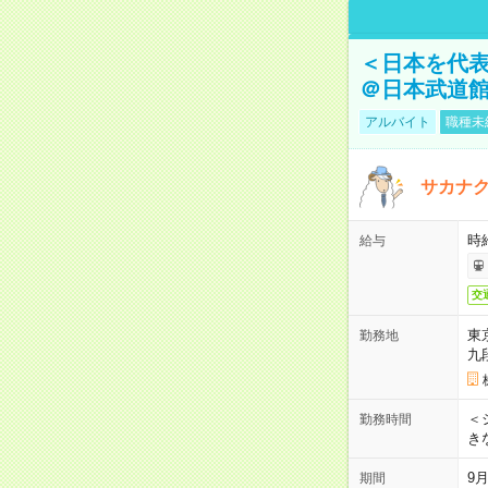
＜日本を代
＠日本武道
アルバイト
職種未
サカナク
時
給与
交
東
勤務地
九
＜シ
勤務時間
き
9
期間