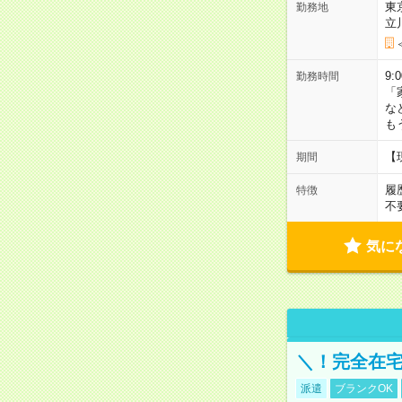
東
勤務地
立
9:
勤務時間
「
な
も
【
期間
履
特徴
不
気に
＼！完全在宅
派遣
ブランクOK