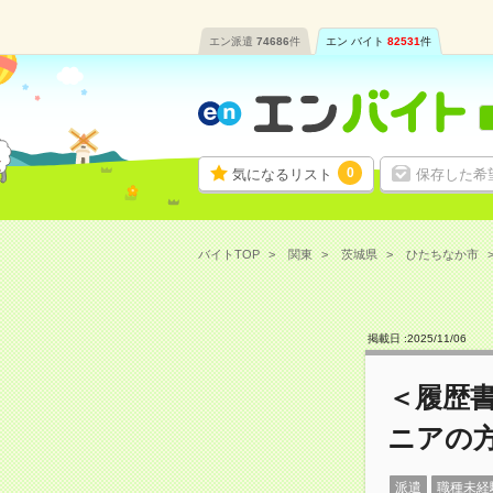
エン派遣
74686
件
エン バイト
82531
件
0
気になるリスト
保存した希
バイトTOP
関東
茨城県
ひたちなか市
掲載日 :
2025
/
11
/
06
＜履歴
ニアの
派遣
職種未経