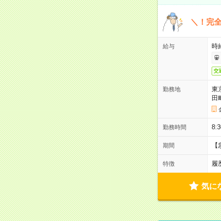
＼！完全
時
給与
交
東
勤務地
田
8:
勤務時間
【
期間
履
特徴
気に