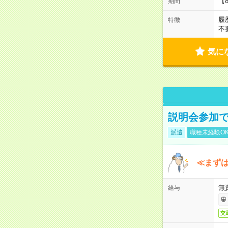
【
期間
履
特徴
不
気に
説明会参加で
派遣
職種未経験O
≪まずは
無
給与
交