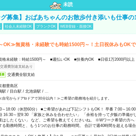
未読
グ募集】おばあちゃんのお散歩付き添いも仕事の
K
社会人未経験OK
ブランクOK
WEB登録・面接OK
～OK≫無資格・未経験でも時給1500円～！土日祝休みもOK
資格未経験：時給1500円～ ■週払いOK ■扶養内OK ■日収1万2000円以上
交通費別途支給あり
交通費全額支給
通費
京都豊島区
鴨駅
/
目白駅
/
北池袋駅
/
…
≪自宅からドアtoドアで30分以内！≫ご希望の勤務地を紹介します。
00～18:00（休憩60分） ■ご希望があれば下記シフトもOK！ 早番 7:00～16:00 遅
勤 16:30～翌9:30 「家族と休みを合わせたい」 「余裕を持って夕飯の準備
業はしたくない」 など、ご希望を教えてくださいね。 ※Wワーク希望の方へ
する勤務時間と、もう1つのお仕事の勤務時間。 合計で週40時間を超える場