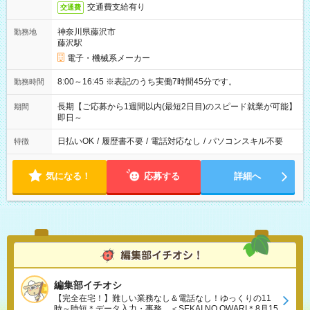
交通費支給有り
交通費
神奈川県藤沢市
勤務地
藤沢駅
電子・機械系メーカー
8:00～16:45 ※表記のうち実働7時間45分です。
勤務時間
長期【ご応募から1週間以内(最短2日目)のスピード就業が可能】
期間
即日～
日払いOK
/
履歴書不要
/
電話対応なし
/
パソコンスキル不要
特徴
気になる！
応募する
詳細へ
編集部イチオシ
【完全在宅！】難しい業務なし＆電話なし！ゆっくりの11
時～時短＊データ入力・事務、＜SEKAI NO OWARI＊8月15