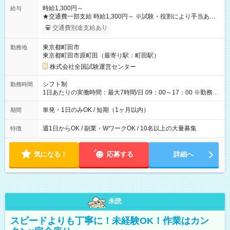
時給1,300円～
給与
★交通費一部支給 時給1,300円～ ※試験・役割により手当あり
※勤務回数により昇給あり 【即給（前払い）オプションあ
交通費別途支給あり
り！】 希望される場合、勤務から1週間ほどで給与の一部を受け
取れます。 ※手数料418円がかかります。 【過去試験日の収入
東京都町田市
勤務地
例】 ・河合塾模擬試験 8:30～17:30（休憩1時間） 時給1,300円
東京都町田市原町田（最寄り駅：町田駅）
×8時間＝日収10,400円＋交通費 ※当日の役割により時給＋100
円の場合あり ・国家試験 7:00～13:30（休憩なし） 時給1,300
株式会社全国試験運営センター
円（役割手当＋100円）×6時間＝日収8,400円＋交通費 【試用期
間】試用期間なし
シフト制
勤務時間
1日あたりの実働時間：最大7時間/日 09：00～17：00 ※勤務時
間は 試験により異なります。
単発・1日のみOK / 短期（1ヶ月以内）
期間
週1日からOK / 副業・WワークOK / 10名以上の大量募集
特徴
気になる！
応募する
詳細へ
未読
スピードよりも丁寧に！未経験OK！作業はカン