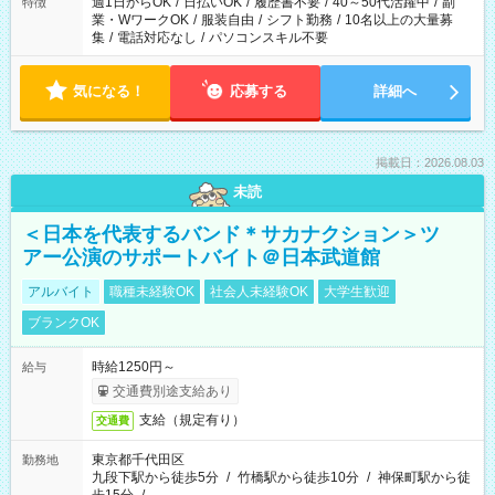
週1日からOK
/
日払いOK
/
履歴書不要
/
40～50代活躍中
/
副
特徴
業・WワークOK
/
服装自由
/
シフト勤務
/
10名以上の大量募
集
/
電話対応なし
/
パソコンスキル不要
気になる！
応募する
詳細へ
掲載日：2026.08.03
未読
＜日本を代表するバンド＊サカナクション＞ツ
アー公演のサポートバイト＠日本武道館
アルバイト
職種未経験OK
社会人未経験OK
大学生歓迎
ブランクOK
時給1250円～
給与
交通費別途支給あり
支給（規定有り）
交通費
東京都千代田区
勤務地
九段下駅から徒歩5分
/
竹橋駅から徒歩10分
/
神保町駅から徒