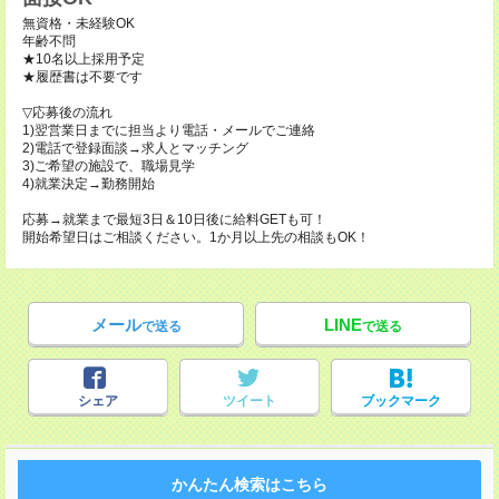
無資格・未経験OK
年齢不問
★10名以上採用予定
★履歴書は不要です
▽応募後の流れ
1)翌営業日までに担当より電話・メールでご連絡
2)電話で登録面談→求人とマッチング
3)ご希望の施設で、職場見学
4)就業決定→勤務開始
応募→就業まで最短3日＆10日後に給料GETも可！
開始希望日はご相談ください。1か月以上先の相談もOK！
メール
LINE
で送る
で送る
シェア
ツイート
ブックマーク
かんたん検索はこちら