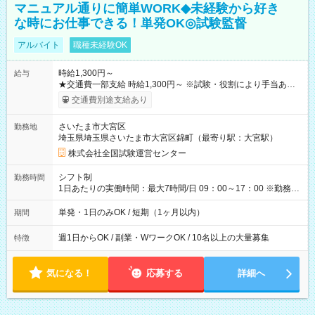
マニュアル通りに簡単WORK◆未経験から好き
な時にお仕事できる！単発OK◎試験監督
アルバイト
職種未経験OK
時給1,300円～
給与
★交通費一部支給 時給1,300円～ ※試験・役割により手当あり
※勤務回数により昇給あり 【即給（前払い）オプションあ
交通費別途支給あり
り！】 希望される場合、勤務から1週間ほどで給与の一部を受け
取れます。 ※手数料418円がかかります。 【過去試験日の収入
さいたま市大宮区
勤務地
例】 ・河合塾模擬試験 8:30～17:30（休憩1時間） 時給1,300円
埼玉県埼玉県さいたま市大宮区錦町（最寄り駅：大宮駅）
×8時間＝日収10,400円＋交通費 ※当日の役割により時給＋100
円の場合あり ・国家試験 7:00～13:30（休憩なし） 時給1,300
株式会社全国試験運営センター
円（役割手当＋100円）×6時間＝日収8,400円＋交通費 【試用期
間】試用期間なし
シフト制
勤務時間
1日あたりの実働時間：最大7時間/日 09：00～17：00 ※勤務時
間は 試験により異なります。
単発・1日のみOK / 短期（1ヶ月以内）
期間
週1日からOK / 副業・WワークOK / 10名以上の大量募集
特徴
気になる！
応募する
詳細へ