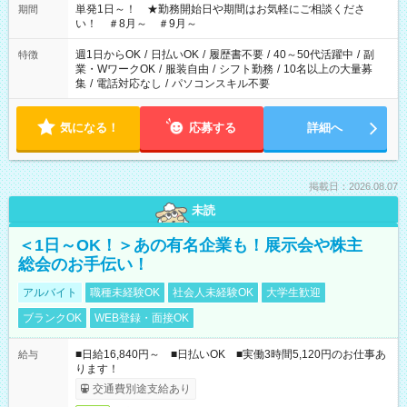
単発1日～！ ★勤務開始日や期間はお気軽にご相談くださ
期間
い！ ＃8月～ ＃9月～
週1日からOK
/
日払いOK
/
履歴書不要
/
40～50代活躍中
/
副
特徴
業・WワークOK
/
服装自由
/
シフト勤務
/
10名以上の大量募
集
/
電話対応なし
/
パソコンスキル不要
気になる！
応募する
詳細へ
掲載日：2026.08.07
未読
＜1日～OK！＞あの有名企業も！展示会や株主
総会のお手伝い！
アルバイト
職種未経験OK
社会人未経験OK
大学生歓迎
ブランクOK
WEB登録・面接OK
■日給16,840円～ ■日払いOK ■実働3時間5,120円のお仕事あ
給与
ります！
交通費別途支給あり