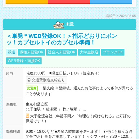
掲載日：2026.08.05
未読
＜単発＊WEB登録OK！＞指示どおりにポン
ッ！カプセルトイのカプセル準備！
派遣
職種未経験OK
社会人未経験OK
大学生歓迎
ブランクOK
WEB登録・面接OK
時給1500円 ■現金日払いもOK（規定あり）
給与
交通費別途支給あり
一部支給 ※登録後、選んだお仕事によって条件が異なる
交通費
ことがあります
東京都足立区
勤務地
北千住駅
/
綾瀬駅
/
竹ノ塚駅
/
…
大手物流会社（年齢不問／「無理なく続けられる」と好評の
職場です！）
9:00～18:00など ■希望の時間帯を選べます！ ▼他にも様々な時
勤務時間
間帯でお仕事をご用意しています！ ＜シフト例＞ 8:30～12:00