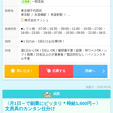
一部支給
交通費
東京都千代田区
勤務地
東京駅
/
水道橋駅
/
有楽町駅
/
…
株式会社マッシュ
■シフト例 ・07:00～19:30 ・09:00～12:00 ・10:00～17:00 ・
勤務時間
18:00～23:00 ・19:00～07:00 ・20:00～09:00 ・22:00～06:00
etc ★最短で3時間で5,120円のお仕事から 15時間で2万円近く稼
げるお仕事も！ ご希望のお時間に合わせてご紹介！ ※シフトは
■１日のみ・1回だけお仕事OK！
期間
現場によって異なります。 ※勿論、休憩時間はあるのでご安心
ください！
週1日からOK
/
日払いOK
/
履歴書不要
/
副業・WワークOK
/
シ
特徴
フト勤務
/
10名以上の大量募集
/
電話対応なし
/
パソコンスキ
ル不要
気になる！
応募する
詳細へ
掲載日：2026.08.06
未読
〈月1日～で副業にピッタリ＊時給1,500円～〉
文房具のカンタン仕分け