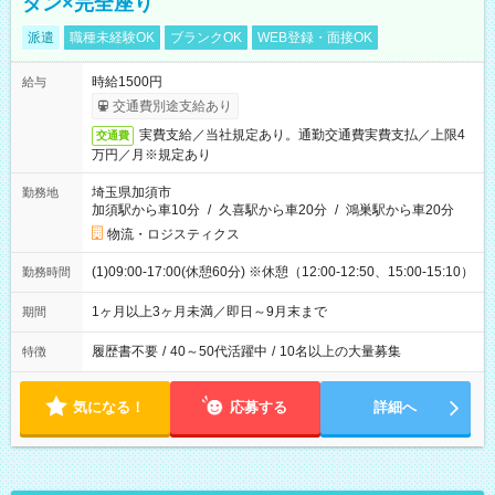
タン×完全座り
派遣
職種未経験OK
ブランクOK
WEB登録・面接OK
時給1500円
給与
交通費別途支給あり
実費支給／当社規定あり。通勤交通費実費支払／上限4
交通費
万円／月※規定あり
埼玉県加須市
勤務地
加須駅から車10分
/
久喜駅から車20分
/
鴻巣駅から車20分
物流・ロジスティクス
(1)09:00-17:00(休憩60分) ※休憩（12:00-12:50、15:00-15:10）
勤務時間
1ヶ月以上3ヶ月未満／即日～9月末まで
期間
履歴書不要
/
40～50代活躍中
/
10名以上の大量募集
特徴
気になる！
応募する
詳細へ