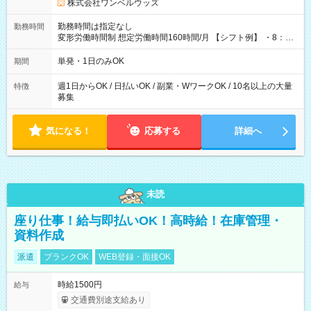
株式会社ワンベルウッズ
勤務時間は指定なし
勤務時間
変形労働時間制 想定労働時間160時間/月 【シフト例】 ・8：00
～21：00
単発・1日のみOK
期間
週1日からOK / 日払いOK / 副業・WワークOK / 10名以上の大量
特徴
募集
気になる！
応募する
詳細へ
未読
座り仕事！給与即払いOK！高時給！在庫管理・
資料作成
派遣
ブランクOK
WEB登録・面接OK
時給1500円
給与
交通費別途支給あり