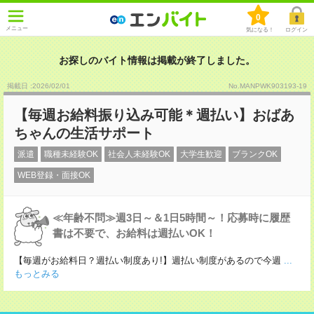
0
メニュー
気になる！
ログイン
お探しのバイト情報は掲載が終了しました。
掲載日 :2026
/
02
/
01
No.MANPWK903193-19
【毎週お給料振り込み可能＊週払い】おばあ
ちゃんの生活サポート
派遣
職種未経験OK
社会人未経験OK
大学生歓迎
ブランクOK
WEB登録・面接OK
≪年齢不問≫週3日～＆1日5時間～！応募時に履歴
書は不要で、お給料は週払いOK！
【毎週がお給料日？週払い制度あり!】週払い制度があるので今週
...
もっとみる