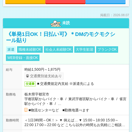
掲載日：2026.08.07
未読
《単発1日OK！日払い可》＊DMのモクモクシ
ール貼り
派遣
職種未経験OK
社会人未経験OK
大学生歓迎
ブランクOK
WEB登録・面接OK
時給1,500円～1,875円
給与
交通費別途支給あり
■ 交通費規定内支給 ※派遣先による
交通費
栃木県宇都宮市
勤務地
宇都宮駅からバイク・車
/
東武宇都宮駅からバイク・車
/
雀宮
駅からバイク・車
/
…
■物流センターなど ■勤務地選べます
＜1日3時間～OK！＞ ▼ 例えば… ▼ 15:00～18:00 15:00～
勤務時間
22:00 17:00～22:00 など こちら以外の時間もお気軽にご相談く
ださい！