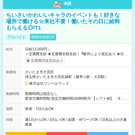
未読
ちいさいかわいいキャラのイベントも！好きな
場所で働ける☆来社不要！働いたその日に給料
もらえる◎/T1
アルバイト
職種未経験OK
日給13,000円～
給与
＋交通費支給 ★交通費全額支給！ ┗案件により規定あり ★日払
いOK！（規定あり） ┗働いたその日に現金GET♪ お仕事後はコ
交通費別途支給あり
ンビニATMから 日払い分を引き落とせます！ 【試用期間】試
用期間なし
さいたま市大宮区
勤務地
埼玉県さいたま市大宮区錦町（最寄り駅：大宮駅）
株式会社ワンベルウッズ
勤務時間は指定なし
勤務時間
変形労働時間制 想定労働時間160時間/月 【シフト例】 ・8：00
～21：00
単発・1日のみOK
期間
週1日からOK / 日払いOK / 副業・WワークOK / 10名以上の大量
特徴
募集