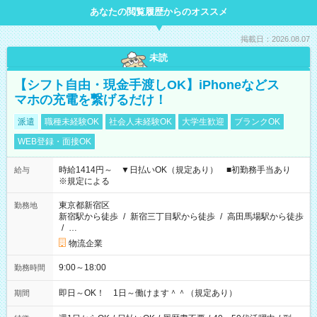
あなたの閲覧履歴からのオススメ
掲載日：2026.08.07
未読
【シフト自由・現金手渡しOK】iPhoneなどス
マホの充電を繋げるだけ！
派遣
職種未経験OK
社会人未経験OK
大学生歓迎
ブランクOK
WEB登録・面接OK
時給1414円～ ▼日払いOK（規定あり） ■初勤務手当あり
給与
※規定による
東京都新宿区
勤務地
新宿駅から徒歩
/
新宿三丁目駅から徒歩
/
高田馬場駅から徒歩
/
…
物流企業
9:00～18:00
勤務時間
即日～OK！ 1日～働けます＾＾（規定あり）
期間