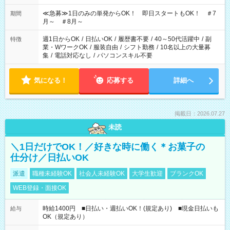
17:00～22:00 13:00～22:00 22:00～翌6:00 など
≪急募≫1日のみの単発からOK！ 即日スタートもOK！ ＃7
期間
月～ ＃8月～
週1日からOK
/
日払いOK
/
履歴書不要
/
40～50代活躍中
/
副
特徴
業・WワークOK
/
服装自由
/
シフト勤務
/
10名以上の大量募
集
/
電話対応なし
/
パソコンスキル不要
気になる！
応募する
詳細へ
掲載日：2026.07.27
未読
＼1日だけでOK！／好きな時に働く＊お菓子の
仕分け／日払いOK
派遣
職種未経験OK
社会人未経験OK
大学生歓迎
ブランクOK
WEB登録・面接OK
時給1400円 ■日払い・週払いOK！(規定あり) ■現金日払いも
給与
OK（規定あり）