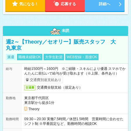
気になる！
応募する
詳細へ
未読
週2～【Theory／セオリー】販売スタッフ 大
丸東京
派遣
職種未経験OK
大学生歓迎
WEB登録・面接OK
時給1500円～1600円 ※ご経験・スキルにより優遇 スマホでか
給与
んたんに前払いで給与が受け取れます（※上限、条件あり）
交通費別途支給あり
交通費全額支給（規定あり）
交通費
東京都千代田区
勤務地
東京駅から徒歩1分
Theory
09:30～20:30 実働7.5時間／休憩1.5時間 営業時間に合わせた
勤務時間
シフト制 ※早番固定など、勤務時間の相談OK