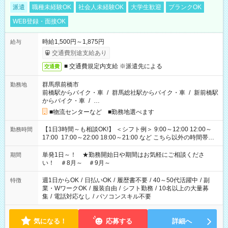
派遣
職種未経験OK
社会人未経験OK
大学生歓迎
ブランクOK
WEB登録・面接OK
時給1,500円～1,875円
給与
交通費別途支給あり
■ 交通費規定内支給 ※派遣先による
交通費
群馬県前橋市
勤務地
前橋駅からバイク・車
/
群馬総社駅からバイク・車
/
新前橋駅
からバイク・車
/
…
■物流センターなど ■勤務地選べます
【1日3時間～も相談OK!】 ＜シフト例＞ 9:00～12:00 12:00～
勤務時間
17:00 17:00～22:00 18:00～21:00 など こちら以外の時間帯も
お気軽にご相談ください！
単発1日～！ ★勤務開始日や期間はお気軽にご相談くださ
期間
い！ ＃8月～ ＃9月～
週1日からOK
/
日払いOK
/
履歴書不要
/
40～50代活躍中
/
副
特徴
業・WワークOK
/
服装自由
/
シフト勤務
/
10名以上の大量募
集
/
電話対応なし
/
パソコンスキル不要
気になる！
応募する
詳細へ