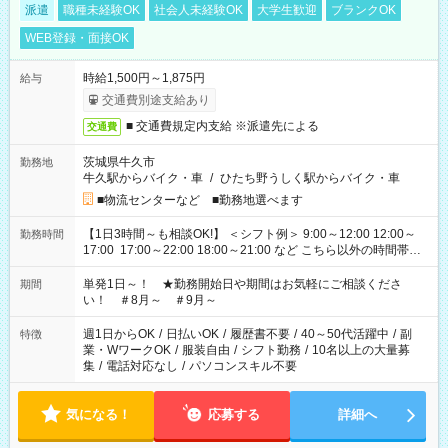
派遣
職種未経験OK
社会人未経験OK
大学生歓迎
ブランクOK
WEB登録・面接OK
時給1,500円～1,875円
給与
交通費別途支給あり
■ 交通費規定内支給 ※派遣先による
交通費
茨城県牛久市
勤務地
牛久駅からバイク・車
/
ひたち野うしく駅からバイク・車
■物流センターなど ■勤務地選べます
【1日3時間～も相談OK!】 ＜シフト例＞ 9:00～12:00 12:00～
勤務時間
17:00 17:00～22:00 18:00～21:00 など こちら以外の時間帯も
お気軽にご相談ください！
単発1日～！ ★勤務開始日や期間はお気軽にご相談くださ
期間
い！ ＃8月～ ＃9月～
週1日からOK
/
日払いOK
/
履歴書不要
/
40～50代活躍中
/
副
特徴
業・WワークOK
/
服装自由
/
シフト勤務
/
10名以上の大量募
集
/
電話対応なし
/
パソコンスキル不要
気になる！
応募する
詳細へ