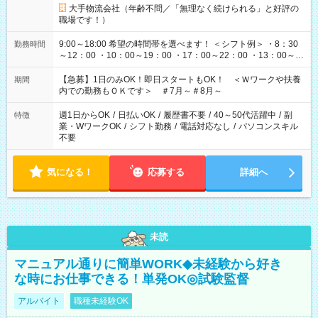
大手物流会社（年齢不問／「無理なく続けられる」と好評の
職場です！）
9:00～18:00 希望の時間帯を選べます！ ＜シフト例＞ ・8：30
勤務時間
～12：00 ・10：00～19：00 ・17：00～22：00 ・13：00～
22：00 ・22：00～翌6：00 など
【急募】1日のみOK！即日スタートもOK！ ＜Ｗワークや扶養
期間
内での勤務もＯＫです＞ ＃7月～＃8月～
週1日からOK
/
日払いOK
/
履歴書不要
/
40～50代活躍中
/
副
特徴
業・WワークOK
/
シフト勤務
/
電話対応なし
/
パソコンスキル
不要
気になる！
応募する
詳細へ
未読
マニュアル通りに簡単WORK◆未経験から好き
な時にお仕事できる！単発OK◎試験監督
アルバイト
職種未経験OK