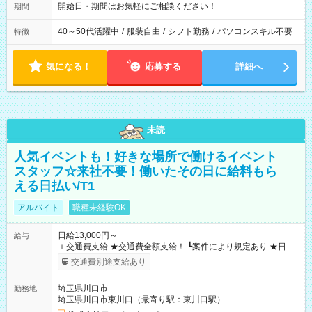
開始日・期間はお気軽にご相談ください！
期間
40～50代活躍中
/
服装自由
/
シフト勤務
/
パソコンスキル不要
特徴
気になる！
応募する
詳細へ
未読
人気イベントも！好きな場所で働けるイベント
スタッフ☆来社不要！働いたその日に給料もら
える日払い/T1
アルバイト
職種未経験OK
日給13,000円～
給与
＋交通費支給 ★交通費全額支給！ ┗案件により規定あり ★日払
いOK！（規定あり） ┗働いたその日に現金GET♪ お仕事後はコ
交通費別途支給あり
ンビニATMから 日払い分を引き落とせます！ 【試用期間】試
用期間なし
埼玉県川口市
勤務地
埼玉県川口市東川口（最寄り駅：東川口駅）