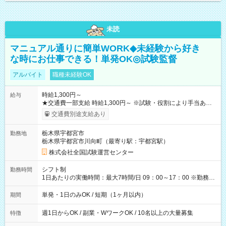
未読
マニュアル通りに簡単WORK◆未経験から好き
な時にお仕事できる！単発OK◎試験監督
アルバイト
職種未経験OK
時給1,300円～
給与
★交通費一部支給 時給1,300円～ ※試験・役割により手当あり
※勤務回数により昇給あり 【即給（前払い）オプションあ
交通費別途支給あり
り！】 希望される場合、勤務から1週間ほどで給与の一部を受け
取れます。 ※手数料418円がかかります。 【過去試験日の収入
栃木県宇都宮市
勤務地
例】 ・河合塾模擬試験 8:30～17:30（休憩1時間） 時給1,300円
栃木県宇都宮市川向町（最寄り駅：宇都宮駅）
×8時間＝日収10,400円＋交通費 ※当日の役割により時給＋100
円の場合あり ・国家試験 7:00～13:30（休憩なし） 時給1,300
株式会社全国試験運営センター
円（役割手当＋100円）×6時間＝日収8,400円＋交通費 【試用期
間】試用期間なし
シフト制
勤務時間
1日あたりの実働時間：最大7時間/日 09：00～17：00 ※勤務時
間は 試験により異なります。
単発・1日のみOK / 短期（1ヶ月以内）
期間
週1日からOK / 副業・WワークOK / 10名以上の大量募集
特徴