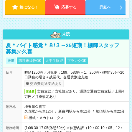
気になる！
応募する
詳細へ
未読
夏＊バイト感覚＊８/３～25短期！棚卸スタッフ
募集@久喜
派遣
職種未経験OK
大学生歓迎
ブランクOK
時給1250円／月収例：189、583円＝1、250円×7時間35分×20
給与
日勤務の場合＋残業代、交通費別途支給
交通費別途支給あり
実費支給／当社規定あり。通勤交通費実費支払／上限4
交通費
万円／月※規定あり
埼玉県久喜市
勤務地
久喜駅から車12分
/
新白岡駅から車12分
/
加須駅から車22分
機械・メカトロニクス
(1)08:30-17:05(休憩60分) ※休憩内訳（10：00-10：05、12：
勤務時間