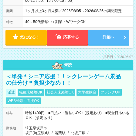
00-12：50、15：00-15：05）
1ヶ月以上3ヶ月未満／2026/08/05～2026/08/25の期間限定
期間
40～50代活躍中
/
副業・WワークOK
特徴
気になる！
応募する
詳細へ
掲載日：2026.08.07
未読
＜単発＊シニア応援！！＞クレーンゲーム景品
の仕分け＊負担少なめ！！
派遣
職種未経験OK
社会人未経験OK
大学生歓迎
ブランクOK
WEB登録・面接OK
時給1400円 ■日払い・週払いOK！(規定あり) ■現金日払いも
給与
ＯＫ（規定あり）
埼玉県坂戸市
勤務地
坂戸(埼玉県)駅
/
若葉駅
/
北坂戸駅
/
…