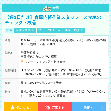
未読
【週2日だけ】倉庫内軽作業スタッフ スマホの
チェック・検品
派遣
職種未経験OK
ブランクOK
WEB登録・面接OK
時給1400円 ※実働8時間を超える勤務、22時～翌5時勤務の場
給与
合25％割増：時給1750円
千葉県船橋市
勤務地
南船橋駅から徒歩10分程度
スマートフォンを取り扱う倉庫
(1)9:00～18:00（実働8時間） (2)10:00～18:00（実働7時間）
勤務時間
(3)10:00～17:00（実働6時間） ※時間帯選べます ※休憩60分
長期 2026年9月スタート予定
期間
日払いOK
/
履歴書不要
/
40～50代活躍中
/
副業・WワークOK
/
特徴
シフト勤務
/
10名以上の大量募集
気になる！
応募する
詳細へ