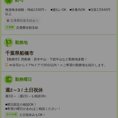
給与
無資格未経験：時給1330円～ ■週払いOK ■扶養内OK ■日収1万640円
以上
交通費別途支給あり
交通費全額支給
交通費
勤務地
千葉県船橋市
【船橋市】西船橋・原木中山・下総中山など勤務地多数！
≪自宅からドアtoドアで30分以内！≫ご希望の勤務地を紹介します。
勤務曜日
週2～3 / 土日祝休
週3日～（週2日～も相談OK）
■曜日固定の相談OK！
■希望の曜日があればご相談ください！
土日祝休みもOK！
休日休暇