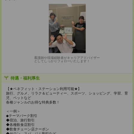
看護師や現場経験者がキャリアアドバイザー
としてしっかりフォローいたします！
待遇・福利厚生
【★ベネフィット・ステーション利用可能★】
旅行、グルメ、リラク＆ビューティー、スポーツ、ショッピング、学習、育
児、ペットなど
各種ジャンルのお得な特典多数！
＜一例＞
◆テーマパーク割引
◆宿泊、旅行割引
◆各種飲食店割引
◆飲食チェーン店クーポン
◆サロン、スパ、ジム割引など