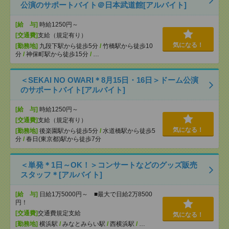
公演のサポートバイト＠日本武道館[アルバイト]
[給 与]
時給1250円～
[交通費]
支給（規定有り）
気になる！
[勤務地]
九段下駅から徒歩5分
/
竹橋駅から徒歩10
分
/
神保町駅から徒歩15分
/
…
＜SEKAI NO OWARI＊8月15日・16日＞ドーム公演
のサポートバイト[アルバイト]
[給 与]
時給1250円～
[交通費]
支給（規定有り）
気になる！
[勤務地]
後楽園駅から徒歩5分
/
水道橋駅から徒歩5
分
/
春日(東京都)駅から徒歩7分
＜単発＊1日～OK！＞コンサートなどのグッズ販売
スタッフ＊[アルバイト]
[給 与]
日給1万5000円～ ■最大で日給2万8500
円！
[交通費]
交通費規定支給
気になる！
[勤務地]
横浜駅
/
みなとみらい駅
/
西横浜駅
/
…