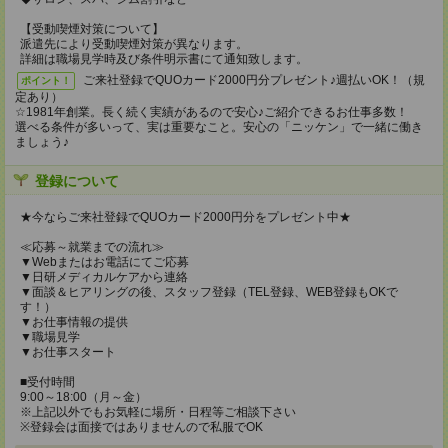
【受動喫煙対策について】
派遣先により受動喫煙対策が異なります。
詳細は職場見学時及び条件明示書にて通知致します。
ご来社登録でQUOカード2000円分プレゼント♪週払いOK！（規
ポイント！
定あり）
☆1981年創業。長く続く実績があるので安心♪ご紹介できるお仕事多数！
選べる条件が多いって、実は重要なこと。安心の「ニッケン」で一緒に働き
ましょう♪
登録について
★今ならご来社登録でQUOカード2000円分をプレゼント中★
≪応募～就業までの流れ≫
▼Webまたはお電話にてご応募
▼日研メディカルケアから連絡
▼面談＆ヒアリングの後、スタッフ登録（TEL登録、WEB登録もOKで
す！）
▼お仕事情報の提供
▼職場見学
▼お仕事スタート
■受付時間
9:00～18:00（月～金）
※上記以外でもお気軽に場所・日程等ご相談下さい
※登録会は面接ではありませんので私服でOK