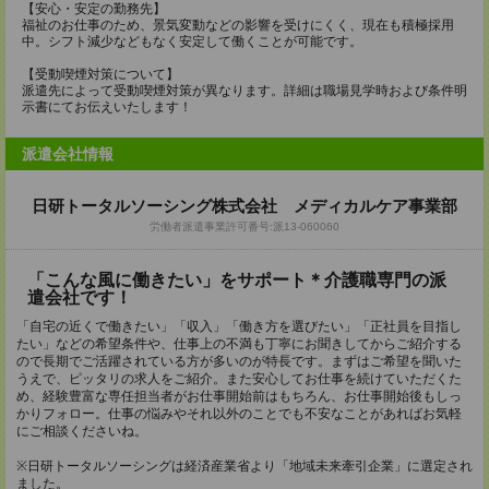
【安心・安定の勤務先】
福祉のお仕事のため、景気変動などの影響を受けにくく、現在も積極採用
中。シフト減少などもなく安定して働くことが可能です。
【受動喫煙対策について】
派遣先によって受動喫煙対策が異なります。詳細は職場見学時および条件明
示書にてお伝えいたします！
派遣会社情報
日研トータルソーシング株式会社 メディカルケア事業部
労働者派遣事業許可番号:派13-060060
「こんな風に働きたい」をサポート＊介護職専門の派
遣会社です！
「自宅の近くで働きたい」「収入」「働き方を選びたい」「正社員を目指し
たい」などの希望条件や、仕事上の不満も丁寧にお聞きしてからご紹介する
ので長期でご活躍されている方が多いのが特長です。まずはご希望を聞いた
うえで、ピッタリの求人をご紹介。また安心してお仕事を続けていただくた
め、経験豊富な専任担当者がお仕事開始前はもちろん、お仕事開始後もしっ
かりフォロー。仕事の悩みやそれ以外のことでも不安なことがあればお気軽
にご相談くださいね。
※日研トータルソーシングは経済産業省より「地域未来牽引企業」に選定され
ました。