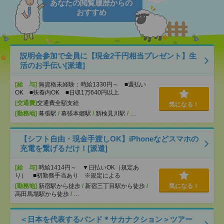
あなたの閲覧履歴からの
おすすめ
説明会参加で全員に【現金2千円相当プレゼント】生
活のお手伝い[派遣]
[給 与]
無資格未経験：時給1330円～ ■週払い
OK ■扶養内OK ■日収1万640円以上
[交通費]
交通費全額支給
気になる！
[勤務地]
幕張駅
/
幕張本郷駅
/
新検見川駅
/
…
【シフト自由・現金手渡しOK】iPhoneなどスマホの
充電を繋げるだけ！[派遣]
[給 与]
時給1414円～ ▼日払いOK（規定あ
り） ■初勤務手当あり ※規定による
[勤務地]
新宿駅から徒歩
/
新宿三丁目駅から徒歩
/
気になる！
高田馬場駅から徒歩
/
…
＜日本を代表するバンド＊サカナクション＞ツアー