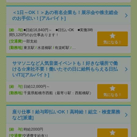
＜1日～OK！＞あの有名企業も！展示会や株主総会
のお手伝い！[アルバイト]
[給 与]
■日給16,840円～ ■日払いOK ■実働3時
間5,120円のお仕事あります！
[交通費]
一部支給
気になる！
[勤務地]
東京駅
/
水道橋駅
/
有楽町駅
/
…
サマソニなど人気音楽イベントも！好きな場所で働
ける☆来社不要！働いたその日に給料もらえる日払
い/T1[アルバイト]
[給 与]
日給12,000円～
[勤務地]
千葉県船橋市西船（最寄り駅：西船橋駅）
気になる！
座り仕事！給与即払いOK！高時給！組立・検査業務
など[派遣]
[給 与]
時給2000円
[交通費]
交通費支給有り