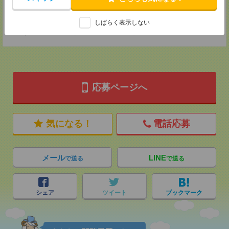
担当：採用担当
登録交通費
しばらく表示しない
★今ならご来社登録でQUOカード2000円分をプレゼント中★
応募ページへ
気になる！
電話応募
メール
LINE
で送る
で送る
シェア
ツイート
ブックマーク