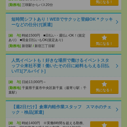
気になる！
[勤務地]
三咲駅からバス20分
短時間シフトあり！WEBでサクッと登録OK＊クッキ
ーなどの仕分け[派遣]
[給 与]
時給1500円 ■日払い・週払いOK！(規定
あり) ■現金日払いもOK(規定あり)
気になる！
[勤務地]
新宿駅
/
新宿三丁目駅
人気イベントも！好きな場所で働けるイベントスタ
ッフ☆来社不要！働いたその日に給料もらえる日払
い/T1[アルバイト]
[給 与]
日給13,000円～
[勤務地]
千葉県千葉市中央区新千葉（最寄り駅：千
気になる！
葉駅）
【週2日だけ】倉庫内軽作業スタッフ スマホのチェ
ック・検品[派遣]
[給 与]
時給1400円 ※実働8時間を超える勤務、