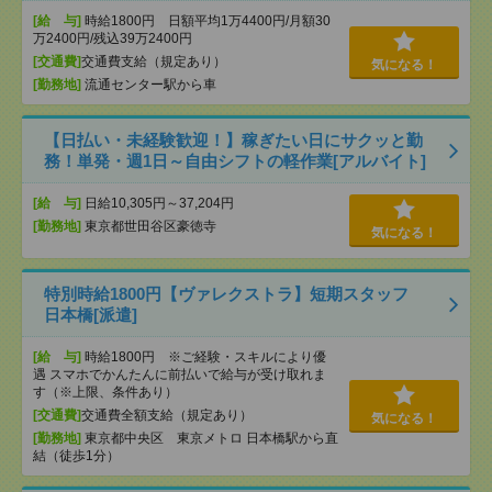
[給 与]
時給1800円 日額平均1万4400円/月額30
万2400円/残込39万2400円
[交通費]
交通費支給（規定あり）
気になる！
[勤務地]
流通センター駅から車
【日払い・未経験歓迎！】稼ぎたい日にサクッと勤
務！単発・週1日～自由シフトの軽作業[アルバイト]
[給 与]
日給10,305円～37,204円
[勤務地]
東京都世田谷区豪徳寺
気になる！
特別時給1800円【ヴァレクストラ】短期スタッフ
日本橋[派遣]
[給 与]
時給1800円 ※ご経験・スキルにより優
遇 スマホでかんたんに前払いで給与が受け取れま
す（※上限、条件あり）
[交通費]
交通費全額支給（規定あり）
気になる！
[勤務地]
東京都中央区 東京メトロ 日本橋駅から直
結（徒歩1分）