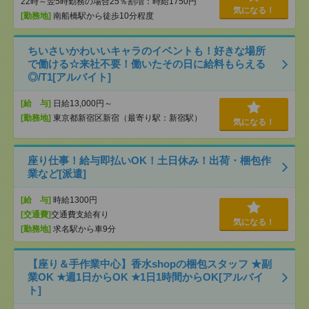
22時～翌5時勤務の場合25％割増：時給1750円
気になる！
[勤務地]
南船橋駅から徒歩10分程度
ちいさいかわいいキャラのイベントも！好きな場所
で働ける☆来社不要！働いたその日に給料もらえる
◎/T1[アルバイト]
[給 与]
日給13,000円～
[勤務地]
東京都新宿区新宿（最寄り駅：新宿駅）
気になる！
座り仕事！給与即払いOK！土日休み！出荷・梱包作
業など[派遣]
[給 与]
時給1300円
[交通費]
交通費支給有り
気になる！
[勤務地]
求名駅から車9分
【座り＆手作業中心】香水shopの梱包スタッフ ★副
業OK ★週1日からOK ★1日1時間からOK[アルバイ
ト]