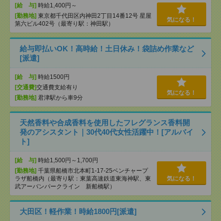
[給 与]
時給1,400円～
[勤務地]
東京都千代田区内神田2丁目14番12号 星屋
気になる！
第六ビル402号（最寄り駅：神田駅）
給与即払いOK！高時給！土日休み！袋詰め作業など
[派遣]
[給 与]
時給1500円
[交通費]
交通費支給有り
気になる！
[勤務地]
君津駅から車9分
天然香料や合成香料を使用したフレグランス香料開
発のアシスタント｜30代40代女性活躍中！[アルバイ
ト]
[給 与]
時給1,500円～1,700円
[勤務地]
千葉県船橋市北本町1-17-25ベンチャープ
ラザ船橋内（最寄り駅：東葉高速鉄道東海神駅、東
気になる！
武アーバンパークライン 新船橋駅）
大田区！軽作業！時給1800円[派遣]