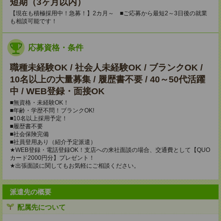
短期（3ヶ月以内）
【現在も積極採用中！急募！】2カ月～ ■ご応募から最短2～3日後の就業
も相談可能です！
応募資格・条件
職種未経験OK / 社会人未経験OK / ブランクOK /
10名以上の大量募集 / 履歴書不要 / 40～50代活躍
中 / WEB登録・面接OK
■無資格・未経験OK！
■年齢・学歴不問！ブランクOK!
■10名以上採用予定！
■履歴書不要
■社会保険完備
■社員登用あり（紹介予定派遣）
★WEB登録・電話登録OK！支店への来社面談の場合、交通費として【QUO
カード2000円分】プレゼント！
★出張面談に関してもお気軽にご相談ください。
派遣先の概要
配属先について