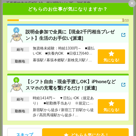
×
千葉県柏市末広町5-19 第12関口ビル7F 705号室
TEL：0120-935-218
どちらのお仕事が気になりますか？
MAIL：
tenshoku@nikken-ts.jp
担当：採用担当
1
/10
メディカルケア事業部 新宿オフィス
説明会参加で全員に【現金2千円相当プレゼ
東京都新宿区新宿2-3-10 新宿御苑ビル6階
TEL：0120-457-235
ント】生活のお手伝い[派遣]
MAIL：
tenshoku@nikken-ts.jp
担当：採用担当
無資格未経験：時給1330円～ ■週払
給与
いOK ■扶養内OK ■日収1万640円
メディカルケア事業部 立川事業所
以上
幕張駅 / 幕張本郷駅 / 新検見川駅 / …
気になる!
東京都立川市錦町1-12-14
勤務地
TEL：0120-934-200
MAIL：
tenshoku@nikken-ts.jp
担当：採用担当
【シフト自由・現金手渡しOK】iPhoneなど
メディカルケア事業部 町田オフィス
スマホの充電を繋げるだけ！[派遣]
東京都町田市森野1-7-23 大樹生命町田ビル6F
TEL：0120-453-285
時給1414円～ ▼日払いOK（規定あ
MAIL：
tenshoku@nikken-ts.jp
給与
り） ■初勤務手当あり ※規定によ
担当：採用担当
る
新宿駅から徒歩 / 新宿三丁目駅から徒
気になる!
勤務地
メディカルケア事業部 横浜オフィス
歩 / 高田馬場駅から徒歩 / …
神奈川県横浜市保土ケ谷区神戸町134 横浜ビジネスパークサウスタワー
2F B区画
TEL：0120-901-799
MAIL：
tenshoku@nikken-ts.jp
スキップ
どちらも気になる！