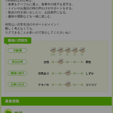
▽具体的なお仕事は…
・食事をテーブルに運ぶ、食事中の様子を見守る。
・トイレやお風呂の時の声かけやサポートをする。
・散歩の付き添いをしたり、お話相手になる。
・趣味や運動などを一緒に楽しむ。
何気ない日常生活のサポートがメイン！
難しく考えなくても、
スグできることが多いので安心してくださいね！
職場の雰囲気
年齢層
20代
30
40
50
60
男女比率
女性
男性
職場の様子
活気あり
しずか
仕事の仕方
テキパキ
コツコツ
募集情報