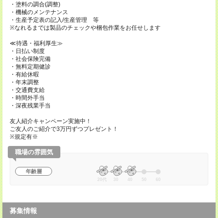
・塗料の調合(調整)
・機械のメンテナンス
・生産予定表の記入/生産管理 等
※なれるまでは製品のチェックや梱包作業をお任せします
≪待遇・福利厚生≫
・日払い制度
・社会保険完備
・無料定期健診
・有給休暇
・年末調整
・交通費支給
・時間外手当
・深夜残業手当
友人紹介キャンペーン実施中！
ご友人のご紹介で3万円ずつプレゼント！
※規定有※
職場の雰囲気
年齢層
20代
30
40
50
60
募集情報