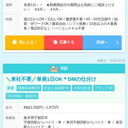
単発1日～！ ★勤務開始日や期間はお気軽にご相談くださ
期間
い！ ＃8月～ ＃9月～
週1日からOK
/
日払いOK
/
履歴書不要
/
40～50代活躍中
/
副
特徴
業・WワークOK
/
服装自由
/
シフト勤務
/
10名以上の大量募
集
/
電話対応なし
/
パソコンスキル不要
気になる！
応募する
詳細へ
掲載日：2026.08.06
未読
＼来社不要／単発1日OK＊DMの仕分け
派遣
職種未経験OK
社会人未経験OK
大学生歓迎
ブランクOK
WEB登録・面接OK
時給1,500円～1,875円
給与
栃木県宇都宮市
勤務地
宇都宮駅からバイク・車
/
東武宇都宮駅からバイク・車
/
雀宮
駅からバイク・車
/
…