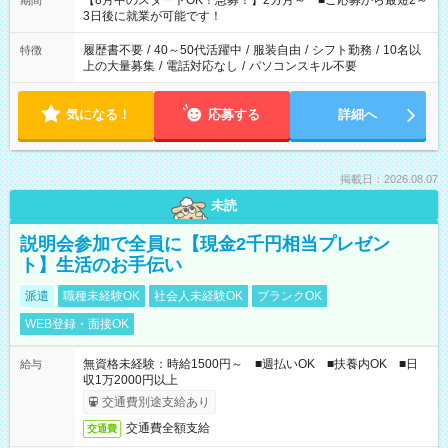
【8月中のスタートOK！急募！】2カ月～ ■ご応募から最短2～
期間
ね。 ※Wワーク希望の方へ 今ご覧のお仕事で希望する勤務時間
3日後に就業が可能です！
と、もう1つのお仕事の勤務時間。 合計で週40時間を超える場
合は応募できません。
履歴書不要
/
40～50代活躍中
/
服装自由
/
シフト勤務
/
10名以
特徴
上の大量募集
/
電話対応なし
/
パソコンスキル不要
気になる！
応募する
詳細へ
掲載日：2026.08.07
未読
説明会参加で全員に【現金2千円相当プレゼン
ト】生活のお手伝い
派遣
職種未経験OK
社会人未経験OK
ブランクOK
WEB登録・面接OK
無資格未経験：時給1500円～ ■週払いOK ■扶養内OK ■日
給与
収1万2000円以上
交通費別途支給あり
交通費全額支給
交通費