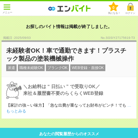
0
メニュー
気になる！
ログイン
お探しのバイト情報は掲載が終了しました。
掲載日 :2025
/
09
/
03
No.SGSIY27175619-T3
未経験者OK！車で通勤できます！プラスチ
ック製品の塗装機械操作
派遣
職種未経験OK
ブランクOK
WEB登録・面接OK
＼お給料は “ 日払い ” で受取りOK／
来社＆履歴書不要のらくらくWEB登録
【家計の強～い味方】「急な出費が重なってお財布がピンチ！でも
...
もっとみる
あなたの閲覧履歴からのオススメ