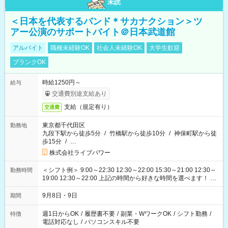
未読
＜日本を代表するバンド＊サカナクション＞ツ
アー公演のサポートバイト＠日本武道館
アルバイト
職種未経験OK
社会人未経験OK
大学生歓迎
ブランクOK
時給1250円～
給与
交通費別途支給あり
支給（規定有り）
交通費
東京都千代田区
勤務地
九段下駅から徒歩5分
/
竹橋駅から徒歩10分
/
神保町駅から徒
歩15分
/
…
株式会社ライブパワー
＜シフト例＞ 9:00～22:30 12:30～22:00 15:30～21:00 12:30～
勤務時間
19:00 12:30～22:00 上記の時間から好きな時間を選べます！ ※
時間は変更となる可能性があります
9月8日・9日
期間
週1日からOK
/
履歴書不要
/
副業・WワークOK
/
シフト勤務
/
特徴
電話対応なし
/
パソコンスキル不要