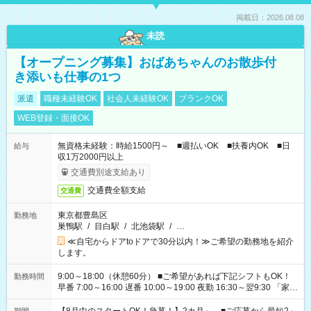
掲載日：2026.08.08
未読
【オープニング募集】おばあちゃんのお散歩付
き添いも仕事の1つ
派遣
職種未経験OK
社会人未経験OK
ブランクOK
WEB登録・面接OK
無資格未経験：時給1500円～ ■週払いOK ■扶養内OK ■日
給与
収1万2000円以上
交通費別途支給あり
交通費全額支給
交通費
東京都豊島区
勤務地
巣鴨駅
/
目白駅
/
北池袋駅
/
…
≪自宅からドアtoドアで30分以内！≫ご希望の勤務地を紹介
します。
9:00～18:00（休憩60分） ■ご希望があれば下記シフトもOK！
勤務時間
早番 7:00～16:00 遅番 10:00～19:00 夜勤 16:30～翌9:30 「家族
と休みを合わせたい」 「余裕を持って夕飯の準備がしたい」
「できれば残業はしたくない」 など、ご希望を教えてください