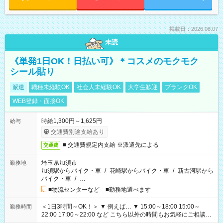
掲載日：2026.08.07
未読
《単発1日OK！日払い可》＊コスメのモクモク
シール貼り
派遣
職種未経験OK
社会人未経験OK
大学生歓迎
ブランクOK
WEB登録・面接OK
時給1,300円～1,625円
給与
交通費別途支給あり
■ 交通費規定内支給 ※派遣先による
交通費
埼玉県加須市
勤務地
加須駅からバイク・車
/
花崎駅からバイク・車
/
新古河駅から
バイク・車
/
…
■物流センターなど ■勤務地選べます
＜1日3時間～OK！＞ ▼ 例えば… ▼ 15:00～18:00 15:00～
勤務時間
22:00 17:00～22:00 など こちら以外の時間もお気軽にご相談く
ださい！