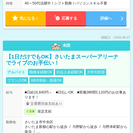
40～50代活躍中
/
シフト勤務
/
パソコンスキル不要
特徴
気になる！
応募する
詳細へ
掲載日：2026.08.07
未読
【1日だけでもOK】さいたまスーパーアリーナ
でライブのお手伝い！
アルバイト
職種未経験OK
社会人未経験OK
大学生歓迎
ブランクOK
WEB登録・面接OK
■日給16,840円～ ■日払いOK ■実働3時間5,120円のお仕事あ
給与
ります！
交通費別途支給あり
規定支給
交通費
さいたま市中央区
勤務地
さいたま新都心駅から徒歩
/
与野駅から徒歩
/
与野本町駅から
徒歩
/
…