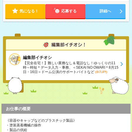
気になる！
応募する
詳細へ
編集部イチオシ
【完全在宅！】難しい業務なし＆電話なし！ゆっくりの11
時～時短＊データ入力・事務、＜SEKAI NO OWARI＊8月15
日・16日＞ドーム公演のサポートバイトなど
(8/7UP!)
お仕事の概要
《容器やキャップなどのプラスチック製品》
・塗装蒸着機械の操作
・製品の供給