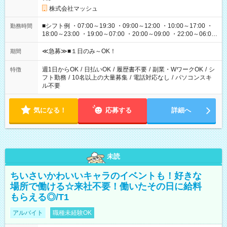
株式会社マッシュ
■シフト例 ・07:00～19:30 ・09:00～12:00 ・10:00～17:00 ・
勤務時間
18:00～23:00 ・19:00～07:00 ・20:00～09:00 ・22:00～06:00
etc ★最短で3時間で5,120円のお仕事から 15時間で2万円近く稼
げるお仕事も！ ご希望のお時間に合わせてご紹介！ ※シフトは
≪急募≫■１日のみ～OK！
期間
現場によって異なります。 ※勿論、休憩時間はあるのでご安心
ください！
週1日からOK
/
日払いOK
/
履歴書不要
/
副業・WワークOK
/
シ
特徴
フト勤務
/
10名以上の大量募集
/
電話対応なし
/
パソコンスキ
ル不要
気になる！
応募する
詳細へ
未読
ちいさいかわいいキャラのイベントも！好きな
場所で働ける☆来社不要！働いたその日に給料
もらえる◎/T1
アルバイト
職種未経験OK