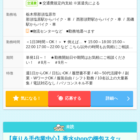
■ 交通費規定内支給 ※派遣先による
交通費
栃木県那須塩原市
勤務地
那須塩原駅からバイク・車
/
西那須野駅からバイク・車
/
黒磯
駅からバイク・車
■物流センターなど ■勤務地選べます
＜1日3時間～OK！＞ ▼ 例えば… ▼ 15:00～18:00 15:00～
勤務時間
22:00 17:00～22:00 など こちら以外の時間もお気軽にご相談く
ださい！
単発1日～！ ★勤務開始日や期間はお気軽にご相談くださ
期間
い！ ＃8月～ ＃9月～
週1日からOK
/
日払いOK
/
履歴書不要
/
40～50代活躍中
/
副
特徴
業・WワークOK
/
服装自由
/
シフト勤務
/
10名以上の大量募
集
/
電話対応なし
/
パソコンスキル不要
気になる！
応募する
詳細へ
未読
【座り＆手作業中心】香水shopの梱包スタッ