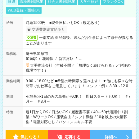
派遣
職種未経験OK
社会人未経験OK
大学生歓迎
ブランクOK
WEB登録・面接OK
時給1500円 ■現金日払いもOK（規定あり）
給与
交通費別途支給あり
一部支給 ※登録後、選んだお仕事によって条件が異なる
交通費
ことがあります
埼玉県加須市
勤務地
加須駅
/
花崎駅
/
新古河駅
/
…
大手物流会社（年齢不問／「無理なく続けられる」と好評の
職場です！）
9:00～18:00など ■希望の時間帯を選べます！ ▼他にも様々な時
勤務時間
間帯でお仕事をご用意しています！ ＜シフト例＞ 8:30～12:00
17:00～22:00 13:00～22:00 22:00～翌6:00 など
≪急募≫1日のみの単発からOK！ 即日スタートもOK！ ＃7
期間
月～ ＃8月～
週1日からOK
/
日払いOK
/
履歴書不要
/
40～50代活躍中
/
副
特徴
業・WワークOK
/
服装自由
/
シフト勤務
/
10名以上の大量募
集
/
電話対応なし
/
パソコンスキル不要
気になる！
応募する
詳細へ