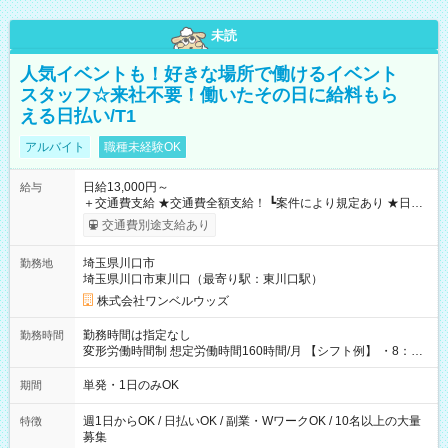
未読
人気イベントも！好きな場所で働けるイベント
スタッフ☆来社不要！働いたその日に給料もら
える日払い/T1
アルバイト
職種未経験OK
日給13,000円～
給与
＋交通費支給 ★交通費全額支給！ ┗案件により規定あり ★日払
いOK！（規定あり） ┗働いたその日に現金GET♪ お仕事後はコ
交通費別途支給あり
ンビニATMから 日払い分を引き落とせます！ 【試用期間】試
用期間なし
埼玉県川口市
勤務地
埼玉県川口市東川口（最寄り駅：東川口駅）
株式会社ワンベルウッズ
勤務時間は指定なし
勤務時間
変形労働時間制 想定労働時間160時間/月 【シフト例】 ・8：00
～21：00
単発・1日のみOK
期間
週1日からOK / 日払いOK / 副業・WワークOK / 10名以上の大量
特徴
募集