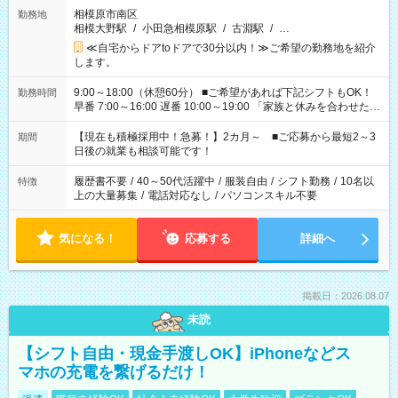
相模原市南区
勤務地
相模大野駅
/
小田急相模原駅
/
古淵駅
/
…
≪自宅からドアtoドアで30分以内！≫ご希望の勤務地を紹介
します。
9:00～18:00（休憩60分） ■ご希望があれば下記シフトもOK！
勤務時間
早番 7:00～16:00 遅番 10:00～19:00 「家族と休みを合わせた
い」 「余裕を持って夕飯の準備がしたい」 「できれば残業はし
たくない」 など、ご希望を教えてくださいね。 ※Wワーク希望
【現在も積極採用中！急募！】2カ月～ ■ご応募から最短2～3
期間
の方へ 今ご覧のお仕事で希望する勤務時間と、もう1つのお仕事
日後の就業も相談可能です！
の勤務時間。 合計で週40時間を超える場合は応募できません。
履歴書不要
/
40～50代活躍中
/
服装自由
/
シフト勤務
/
10名以
特徴
上の大量募集
/
電話対応なし
/
パソコンスキル不要
気になる！
応募する
詳細へ
掲載日：2026.08.07
未読
【シフト自由・現金手渡しOK】iPhoneなどス
マホの充電を繋げるだけ！