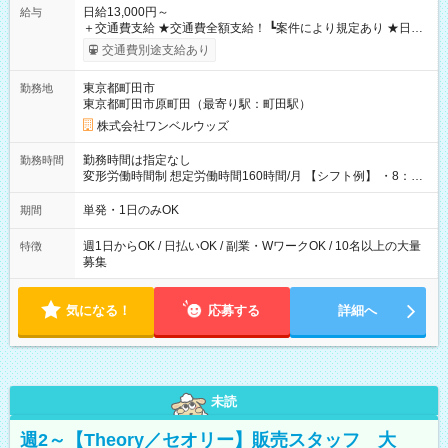
日給13,000円～
給与
＋交通費支給 ★交通費全額支給！ ┗案件により規定あり ★日払
いOK！（規定あり） ┗働いたその日に現金GET♪ お仕事後はコ
交通費別途支給あり
ンビニATMから 日払い分を引き落とせます！ 【試用期間】試
用期間なし
東京都町田市
勤務地
東京都町田市原町田（最寄り駅：町田駅）
株式会社ワンベルウッズ
勤務時間は指定なし
勤務時間
変形労働時間制 想定労働時間160時間/月 【シフト例】 ・8：00
～21：00
単発・1日のみOK
期間
週1日からOK / 日払いOK / 副業・WワークOK / 10名以上の大量
特徴
募集
気になる！
応募する
詳細へ
未読
週2～【Theory／セオリー】販売スタッフ 大