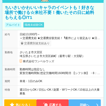
ちいさいかわいいキャラのイベントも！好きな
場所で働ける☆来社不要！働いたその日に給料
もらえる◎/T1
アルバイト
職種未経験OK
日給13,000円～
給与
＋交通費支給 ★交通費全額支給！ ┗案件により規定あり ★日払
いOK！（規定あり） ┗働いたその日に現金GET♪ お仕事後はコ
交通費別途支給あり
ンビニATMから 日払い分を引き落とせます！ 【試用期間】試
用期間なし
さいたま市大宮区
勤務地
埼玉県さいたま市大宮区錦町（最寄り駅：大宮駅）
株式会社ワンベルウッズ
勤務時間は指定なし
勤務時間
変形労働時間制 想定労働時間160時間/月 【シフト例】 ・8：00
～21：00
単発・1日のみOK
期間
週1日からOK / 日払いOK / 副業・WワークOK / 10名以上の大量
特徴
募集
気になる！
応募する
詳細へ