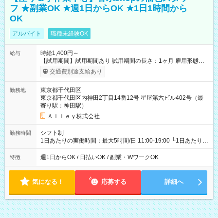
フ ★副業OK ★週1日からOK ★1日1時間から
OK
アルバイト
職種未経験OK
時給1,400円～
給与
【試用期間】試用期間あり 試用期間の長さ：1ヶ月 雇用形態、
給与は本採用時と同じです。
交通費別途支給あり
東京都千代田区
勤務地
東京都千代田区内神田2丁目14番12号 星屋第六ビル402号（最
寄り駅：神田駅）
Ａｌｌｅｙ株式会社
シフト制
勤務時間
1日あたりの実働時間：最大5時間/日 11:00-19:00 └1日あたりの
実働時間：1-5時間 └上記の時間帯内であれば、いつでも勤務可
能！ └平日・土曜日の中で、お好きな曜日でご勤務いただけま
週1日からOK / 日払いOK / 副業・WワークOK
特徴
す！ 【シフト例】 ・11:00～14:00 ・16:30～19:00 ・13:00～
18:00 などのように、自由な働き方が可能なお仕事です！
気になる！
応募する
詳細へ