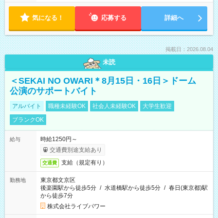
気になる！
応募する
詳細へ
掲載日：2026.08.04
未読
＜SEKAI NO OWARI＊8月15日・16日＞ドーム
公演のサポートバイト
アルバイト
職種未経験OK
社会人未経験OK
大学生歓迎
ブランクOK
時給1250円～
給与
交通費別途支給あり
支給（規定有り）
交通費
東京都文京区
勤務地
後楽園駅から徒歩5分
/
水道橋駅から徒歩5分
/
春日(東京都)駅
から徒歩7分
株式会社ライブパワー