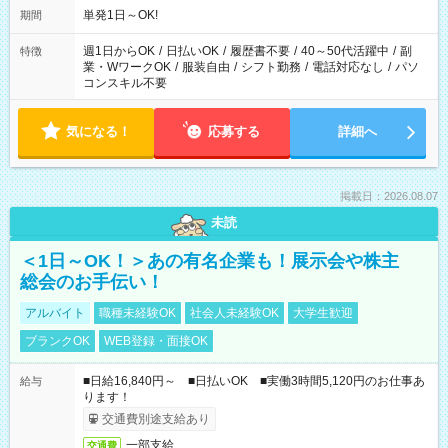
単発1日～OK!
期間
週1日からOK
/
日払いOK
/
履歴書不要
/
40～50代活躍中
/
副
特徴
業・WワークOK
/
服装自由
/
シフト勤務
/
電話対応なし
/
パソ
コンスキル不要
気になる！
応募する
詳細へ
掲載日：2026.08.07
未読
＜1日～OK！＞あの有名企業も！展示会や株主
総会のお手伝い！
アルバイト
職種未経験OK
社会人未経験OK
大学生歓迎
ブランクOK
WEB登録・面接OK
■日給16,840円～ ■日払いOK ■実働3時間5,120円のお仕事あ
給与
ります！
交通費別途支給あり
一部支給
交通費