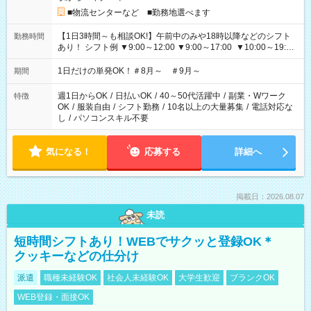
■物流センターなど ■勤務地選べます
【1日3時間～も相談OK!】午前中のみや18時以降などのシフト
勤務時間
あり！ シフト例 ▼9:00～12:00 ▼9:00～17:00 ▼10:00～19:00
▼18:00～21:00
1日だけの単発OK！＃8月～ ＃9月～
期間
週1日からOK
/
日払いOK
/
40～50代活躍中
/
副業・Wワーク
特徴
OK
/
服装自由
/
シフト勤務
/
10名以上の大量募集
/
電話対応な
し
/
パソコンスキル不要
気になる！
応募する
詳細へ
掲載日：2026.08.07
未読
短時間シフトあり！WEBでサクッと登録OK＊
クッキーなどの仕分け
派遣
職種未経験OK
社会人未経験OK
大学生歓迎
ブランクOK
WEB登録・面接OK