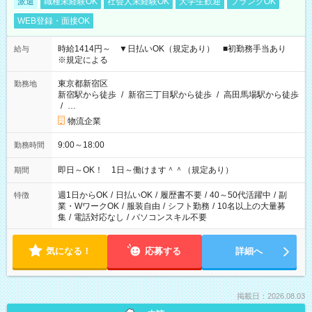
派遣
職種未経験OK
社会人未経験OK
大学生歓迎
ブランクOK
WEB登録・面接OK
時給1414円～ ▼日払いOK（規定あり） ■初勤務手当あり
給与
※規定による
東京都新宿区
勤務地
新宿駅から徒歩
/
新宿三丁目駅から徒歩
/
高田馬場駅から徒歩
/
…
物流企業
9:00～18:00
勤務時間
即日～OK！ 1日～働けます＾＾（規定あり）
期間
週1日からOK
/
日払いOK
/
履歴書不要
/
40～50代活躍中
/
副
特徴
業・WワークOK
/
服装自由
/
シフト勤務
/
10名以上の大量募
集
/
電話対応なし
/
パソコンスキル不要
気になる！
応募する
詳細へ
掲載日：2026.08.03