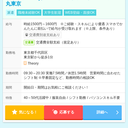
丸東京
派遣
職種未経験OK
大学生歓迎
WEB登録・面接OK
時給1500円～1600円 ※ご経験・スキルにより優遇 スマホでか
給与
んたんに前払いで給与が受け取れます（※上限、条件あり）
交通費別途支給あり
交通費全額支給（規定あり）
交通費
東京都千代田区
勤務地
東京駅から徒歩1分
Theory
09:30～20:30 実働7.5時間／休憩1.5時間 営業時間に合わせた
勤務時間
シフト制 ※早番固定など、勤務時間の相談OK
開始日・期間はお気軽にご相談ください！
期間
40～50代活躍中
/
服装自由
/
シフト勤務
/
パソコンスキル不要
特徴
気になる！
応募する
詳細へ