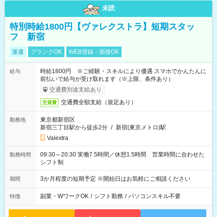
未読
特別時給1800円【ヴァレクストラ】短期スタッ
フ 新宿
派遣
ブランクOK
WEB登録・面接OK
時給1800円 ※ご経験・スキルにより優遇 スマホでかんたんに
給与
前払いで給与が受け取れます（※上限、条件あり）
交通費別途支給あり
交通費全額支給（規定あり）
交通費
東京都新宿区
勤務地
新宿三丁目駅から徒歩2分
/
新宿(東京メトロ)駅
Valextra
09:30～20:30 実働7.5時間／休憩1.5時間 営業時間に合わせた
勤務時間
シフト制
3か月程度の短期予定 ※開始日はお気軽にご相談ください
期間
副業・WワークOK
/
シフト勤務
/
パソコンスキル不要
特徴