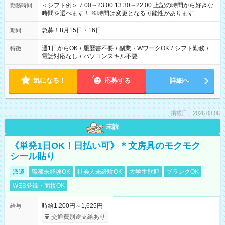
＜シフト例＞ 7:00～23:00 13:30～22:00 上記の時間から好きな
勤務時間
時間を選べます！ ※時間は変更となる可能性があります
急募！8月15日・16日
期間
週1日からOK
/
履歴書不要
/
副業・WワークOK
/
シフト勤務
/
特徴
電話対応なし
/
パソコンスキル不要
気になる！
応募する
詳細へ
掲載日：2026.08.06
未読
《単発1日OK！日払い可》＊文房具のモクモク
シール貼り
派遣
職種未経験OK
社会人未経験OK
大学生歓迎
ブランクOK
WEB登録・面接OK
時給1,200円～1,625円
給与
交通費別途支給あり