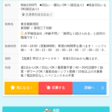
時給1500円 ■日払い・週払いOK！(規定あり) ■現金日払いも
給与
OK(規定あり)
交通費別途支給あり
東京都新宿区
勤務地
新宿駅
/
新宿三丁目駅
大手物流会社（年齢不問／「無理なく続けられる」と好評の
職場です！）
9:00～18:00（実動8時間） 希望の時間帯を選べます！ ＜シフト
勤務時間
例＞ ・8：30～12：00 ・10：00～19：00 ・17：00～22：00
・13：00～22：00 ・22：00～翌6：00 など
【急募】即日スタートＯＫ！ 単発1日のみから働けます。
期間
週1日からOK
/
日払いOK
/
履歴書不要
/
40～50代活躍中
/
副
特徴
業・WワークOK
/
服装自由
/
シフト勤務
/
10名以上の大量募
集
/
電話対応なし
/
パソコンスキル不要
気になる！
応募する
詳細へ
未読