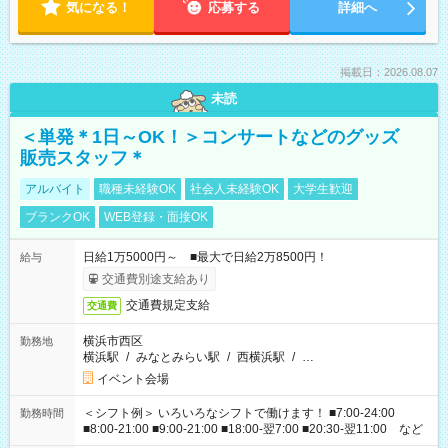
気になる！
応募する
詳細へ
掲載日：2026.08.07
未読
＜単発＊1日～OK！＞コンサートなどのグッズ
販売スタッフ＊
アルバイト
職種未経験OK
社会人未経験OK
大学生歓迎
ブランクOK
WEB登録・面接OK
日給1万5000円～ ■最大で日給2万8500円！
給与
交通費別途支給あり
交通費規定支給
交通費
横浜市西区
勤務地
横浜駅
/
みなとみらい駅
/
西横浜駅
/
…
イベント会場
＜シフト例＞ いろいろなシフトで働けます！ ■7:00-24:00
勤務時間
■8:00-21:00 ■9:00-21:00 ■18:00-翌7:00 ■20:30-翌11:00 など