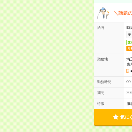
＼話題
時給
給与
交
月
埼
勤務地
東
0
勤務時間
2
期間
履
特徴
気に