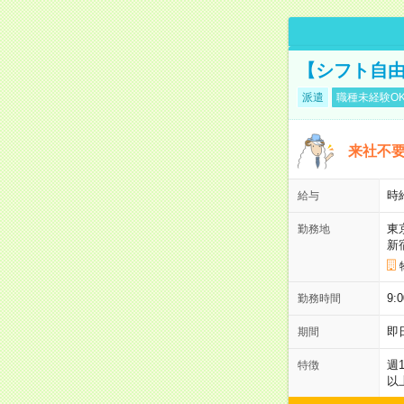
【シフト自由
派遣
職種未経験O
来社不要
時
給与
東
勤務地
新
9:
勤務時間
即
期間
週
特徴
以