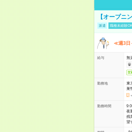
【オープニン
派遣
職種未経験O
≪週3日
無
給与
交
東
勤務地
巣
9:
勤務時間
夜
残
望