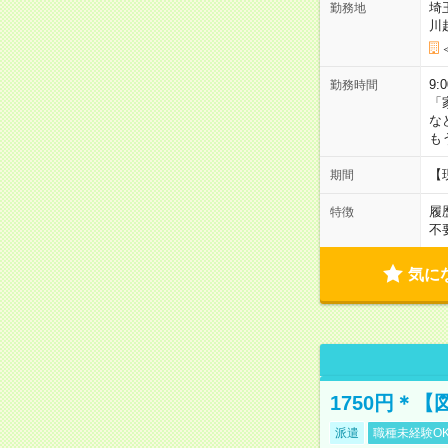
埼
勤務地
川
9:
勤務時間
「
な
も
【
期間
履
特徴
不
気に
1750円＊
派遣
職種未経験O