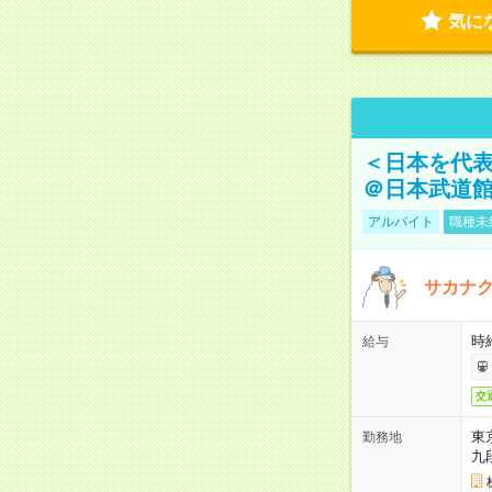
気に
＜日本を代
＠日本武道
アルバイト
職種未
サカナク
時
給与
交
東
勤務地
九