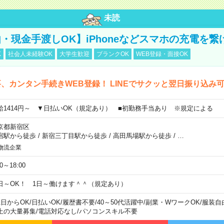
未読
・現金手渡しOK】iPhoneなどスマホの充電を繋
K
社会人未経験OK
大学生歓迎
ブランクOK
WEB登録・面接OK
、カンタン手続きWEB登録！ LINEでサクッと翌日振り込み
給1414円～ ▼日払いOK（規定あり） ■初勤務手当あり ※規定による
京都新宿区
宿駅から徒歩
/
新宿三丁目駅から徒歩
/
高田馬場駅から徒歩
/
…
物流企業
00～18:00
日～OK！ 1日～働けます＾＾（規定あり）
1日からOK
/
日払いOK
/
履歴書不要
/
40～50代活躍中
/
副業・WワークOK
/
服装自
上の大量募集
/
電話対応なし
/
パソコンスキル不要