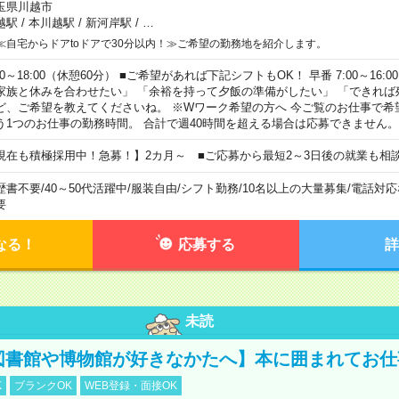
玉県川越市
越駅
/
本川越駅
/
新河岸駅
/
…
≪自宅からドアtoドアで30分以内！≫ご希望の勤務地を紹介します。
00～18:00（休憩60分） ■ご希望があれば下記シフトもOK！ 早番 7:00～16:00 遅
家族と休みを合わせたい」 「余裕を持って夕飯の準備がしたい」 「できれば
ど、ご希望を教えてくださいね。 ※Wワーク希望の方へ 今ご覧のお仕事で希
う1つのお仕事の勤務時間。 合計で週40時間を超える場合は応募できません。
現在も積極採用中！急募！】2カ月～ ■ご応募から最短2～3日後の就業も相
歴書不要
/
40～50代活躍中
/
服装自由
/
シフト勤務
/
10名以上の大量募集
/
電話対応
要
なる！
応募する
詳
未読
【図書館や博物館が好きなかたへ】本に囲まれてお
K
ブランクOK
WEB登録・面接OK