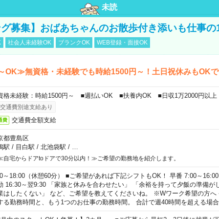
未読
グ募集】おばあちゃんのお散歩付き添いも仕事の
K
社会人未経験OK
ブランクOK
WEB登録・面接OK
～OK≫無資格・未経験でも時給1500円～！土日祝休みもOK
資格未経験：時給1500円～ ■週払いOK ■扶養内OK ■日収1万2000円以上
交通費別途支給あり
交通費全額支給
通費
京都豊島区
鴨駅
/
目白駅
/
北池袋駅
/
…
≪自宅からドアtoドアで30分以内！≫ご希望の勤務地を紹介します。
00～18:00（休憩60分） ■ご希望があれば下記シフトもOK！ 早番 7:00～16:00 遅
勤 16:30～翌9:30 「家族と休みを合わせたい」 「余裕を持って夕飯の準備
業はしたくない」 など、ご希望を教えてくださいね。 ※Wワーク希望の方へ
する勤務時間と、もう1つのお仕事の勤務時間。 合計で週40時間を超える場