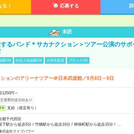
なる！
応募する
詳
未読
表するバンド＊サカナクション＞ツアー公演のサポ
館
経験OK
社会人未経験OK
大学生歓迎
ブランクOK
ションのアリーナツアー＠日本武道館／9月8日～9日
給1250円～
交通費別途支給あり
支給（規定有り）
通費
京都千代田区
段下駅から徒歩5分
/
竹橋駅から徒歩10分
/
神保町駅から徒歩15分
/
…
株式会社ライブパワー