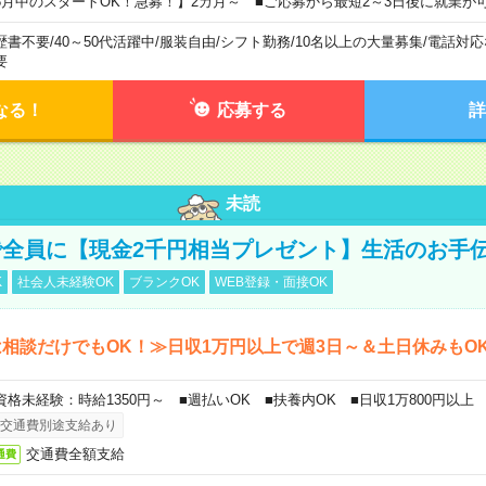
8月中のスタートOK！急募！】2カ月～ ■ご応募から最短2～3日後に就業が
歴書不要
/
40～50代活躍中
/
服装自由
/
シフト勤務
/
10名以上の大量募集
/
電話対応
要
なる！
応募する
詳
未読
全員に【現金2千円相当プレゼント】生活のお手
K
社会人未経験OK
ブランクOK
WEB登録・面接OK
相談だけでもOK！≫日収1万円以上で週3日～＆土日休みもO
資格未経験：時給1350円～ ■週払いOK ■扶養内OK ■日収1万800円以上
交通費別途支給あり
交通費全額支給
通費