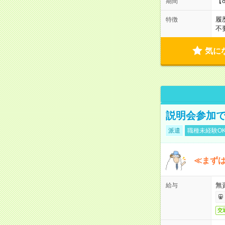
【
期間
履
特徴
不
気に
説明会参加で
派遣
職種未経験O
≪まずは
無
給与
交