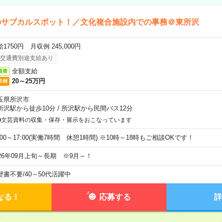
のサブカルスポット！／文化複合施設内での事務＠東所沢
1750円 月収例 245,000円
交通費別途支給あり
全額支給
通費
20～25万円
収例
玉県所沢市
所沢駅から徒歩10分
/
所沢駅から民間バス12分
■文芸資料の収集・保存・展示をおこなっています
9:00～17:00(実働7時間 休憩1時間) ※10時～18時もご相談OKです！
026年09月上旬～長期 ※9月～！
歴書不要
/
40～50代活躍中
なる！
応募する
詳