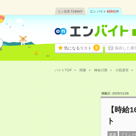
エン派遣
71454
件
エン バイト
82531
件
0
気になるリスト
保存した希
バイトTOP
関東
神奈川県
小田原市
掲載日 :
2025
/
11
/
28
【時給1
ト
派遣
ブランク