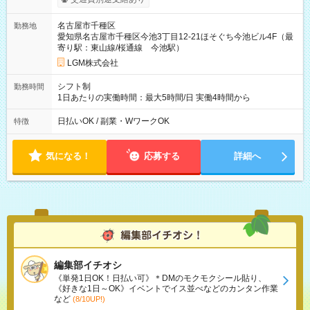
名古屋市千種区
勤務地
愛知県名古屋市千種区今池3丁目12-21ほそぐち今池ビル4F（最
寄り駅：東山線/桜通線 今池駅）
LGM株式会社
シフト制
勤務時間
1日あたりの実働時間：最大5時間/日 実働4時間から
日払いOK / 副業・WワークOK
特徴
気になる！
応募する
詳細へ
編集部イチオシ
《単発1日OK！日払い可》＊DMのモクモクシール貼り、
《好きな1日～OK》イベントでイス並べなどのカンタン作業
など
(8/10UP!)