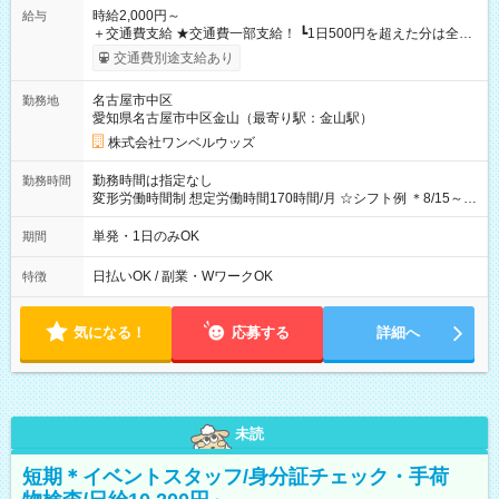
時給2,000円～
給与
＋交通費支給 ★交通費一部支給！ ┗1日500円を超えた分は全額
支給！ ※往復500円以内の方は自己負担となります ★日払い
交通費別途支給あり
OK！（規定あり） ┗働いたその日に現金GET♪ お仕事後はコン
ビニATMから 日払い分を引き落とせます！ 【試用期間】試用
名古屋市中区
勤務地
期間なし
愛知県名古屋市中区金山（最寄り駅：金山駅）
株式会社ワンベルウッズ
勤務時間は指定なし
勤務時間
変形労働時間制 想定労働時間170時間/月 ☆シフト例 ＊8/15～
10/26 全日共通 08：00～12：00 17：00～21：00 ＊8/31
～9/19のみ下記シフトもあります！ 12：00～16：00 ＊9/6～
単発・1日のみOK
期間
10/6、10/11～26のみ下記シフトもあります！ 07：00～11：
00
日払いOK / 副業・WワークOK
特徴
気になる！
応募する
詳細へ
未読
短期＊イベントスタッフ/身分証チェック・手荷