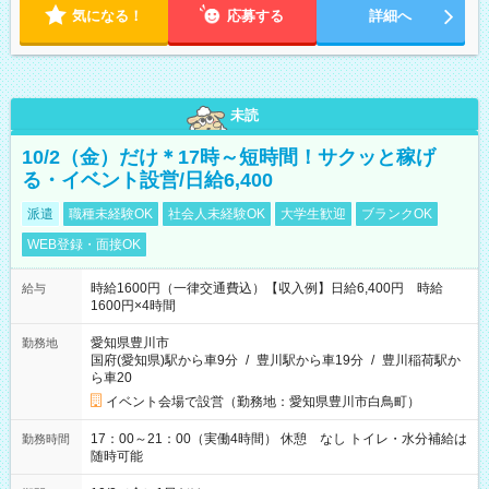
気になる！
応募する
詳細へ
未読
10/2（金）だけ＊17時～短時間！サクッと稼げ
る・イベント設営/日給6,400
派遣
職種未経験OK
社会人未経験OK
大学生歓迎
ブランクOK
WEB登録・面接OK
時給1600円（一律交通費込）【収入例】日給6,400円 時給
給与
1600円×4時間
愛知県豊川市
勤務地
国府(愛知県)駅から車9分
/
豊川駅から車19分
/
豊川稲荷駅か
ら車20
イベント会場で設営（勤務地：愛知県豊川市白鳥町）
17：00～21：00（実働4時間） 休憩 なし トイレ・水分補給は
勤務時間
随時可能