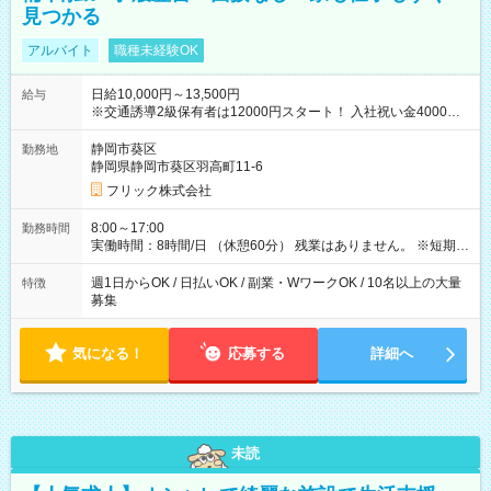
見つかる
アルバイト
職種未経験OK
日給10,000円～13,500円
給与
※交通誘導2級保有者は12000円スタート！ 入社祝い金4000円
【試用期間】試用期間なし
静岡市葵区
勤務地
静岡県静岡市葵区羽高町11-6
フリック株式会社
8:00～17:00
勤務時間
実働時間：8時間/日 （休憩60分） 残業はありません。 ※短期の
募集は行っておりません。予めご了承くださいませ。
週1日からOK / 日払いOK / 副業・WワークOK / 10名以上の大量
特徴
募集
気になる！
応募する
詳細へ
未読