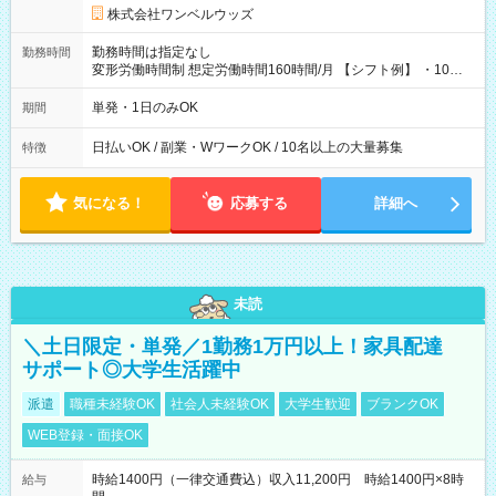
株式会社ワンベルウッズ
勤務時間は指定なし
勤務時間
変形労働時間制 想定労働時間160時間/月 【シフト例】 ・10：
00～20：00
単発・1日のみOK
期間
日払いOK / 副業・WワークOK / 10名以上の大量募集
特徴
気になる！
応募する
詳細へ
未読
＼土日限定・単発／1勤務1万円以上！家具配達
サポート◎大学生活躍中
派遣
職種未経験OK
社会人未経験OK
大学生歓迎
ブランクOK
WEB登録・面接OK
時給1400円（一律交通費込）収入11,200円 時給1400円×8時
給与