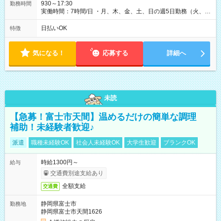
930～17:30
勤務時間
実働時間：7時間/日 ・月、木、金、土、日の週5日勤務（火、水
は固定休です／夏季、年末年始等、長期休暇有り！） ・ワンシ
フト！ 残業ほぼナシ（0～5h/月）
日払いOK
特徴
気になる！
応募する
詳細へ
未読
【急募！富士市天間】温めるだけの簡単な調理
補助！未経験者歓迎♪
派遣
職種未経験OK
社会人未経験OK
大学生歓迎
ブランクOK
時給1300円～
給与
交通費別途支給あり
全額支給
交通費
静岡県富士市
勤務地
静岡県富士市天間1626