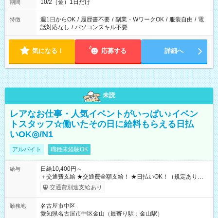
10/2（金）1日だけ
期間
週1日からOK
/
履歴書不要
/
副業・WワークOK
/
服装自由
/
電
特徴
話対応なし
/
パソコンスキル不要
気になる！
応募する
詳細へ
未読
レアなお仕事・人気イベントがいっぱい♪イベン
トスタッフ☆働いたその日に給料もらえる日払
いOK◎/N1
アルバイト
職種未経験OK
日給10,400円～
給与
＋交通費支給 ★交通費全額支給！ ★日払いOK！（規定あり） ┗
働いたその日に現金GET♪ お仕事後はコンビニATMから 日払
交通費別途支給あり
い分を引き落とせます！ 【試用期間】試用期間なし
名古屋市中区
勤務地
愛知県名古屋市中区金山（最寄り駅：金山駅）