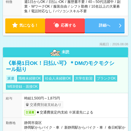
週1日からOK
/
日払いOK
/
履歴書不要
/
40～50代活躍中
/
副
特徴
業・WワークOK
/
服装自由
/
シフト勤務
/
10名以上の大量募
集
/
電話対応なし
/
パソコンスキル不要
気になる！
応募する
詳細へ
掲載日：2026.08.08
未読
《単発1日OK！日払い可》＊DMのモクモクシ
ール貼り
派遣
職種未経験OK
社会人未経験OK
大学生歓迎
ブランクOK
WEB登録・面接OK
時給1,500円～1,875円
給与
交通費別途支給あり
■ 交通費規定内支給 ※派遣先による
交通費
静岡市葵区
勤務地
静岡駅からバイク・車
/
新静岡駅からバイク・車
/
春日町駅か