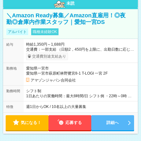
未読
＼Amazon Ready募集／Amazon直雇用！◎夜
勤◎倉庫内作業スタッフ｜愛知一宮DS
アルバイト
職種未経験OK
時給1,350円～1,688円
給与
交通費：一部支給 （日額2，450円を上限に、出勤日数に応じて
実費支給） ※22:00～翌5:00までは時給25%UP！ ■給与前払い
交通費別途支給あり
制度あり ※前払い額の上限あり、手数料無料（Amazon負担）
そのほか所定の条件が適用されます 【試用期間】試用期間なし
愛知県一宮市
勤務地
愛知県一宮市萩原町林野鷺宮8-1 T-LOGI 一宮 2F
アマゾンジャパン合同会社
シフト制
勤務時間
1日あたりの実働時間：最大8時間/日 シフト例 ・22時～0時 入
社後、就業可能シフトをご確認の上、申請してください。
週1日からOK / 10名以上の大量募集
特徴
気になる！
応募する
詳細へ