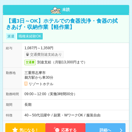
未読
【週3日～OK】ホテルでの食器洗浄・食器の拭
きあげ・収納作業【軽作業】
派遣
職種未経験OK
1,087円～1,359円
給与
交通費別途支給あり
別途支給（月額13,000円まで）
交通費
三重県志摩市
勤務地
鵜方駅から車30分
リゾートホテル
09:00～12:00（実働3時間00分）
勤務時間
長期
期間
40～50代活躍中
/
副業・WワークOK
/
服装自由
特徴
気になる！
応募する
詳細へ