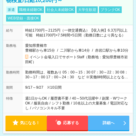
物検査/日給10,200円～
派遣
職種未経験OK
社会人未経験OK
大学生歓迎
ブランクOK
WEB登録・面接OK
時給1700円～2125円（一律交通費込）【収入例】6.3万円以上
給与
可能 時給1700円×7.5時間×5日間（勤務日数により異なる）
愛知県豊橋市
勤務地
豊橋駅から車15分
/
二川駅から車14分
/
赤岩口駅から車10分
イベント会場入口でサポートStaff（勤務地：愛知県豊橋市岩
田町）
勤務時間は、複数あり 05：00～15：30 07：30～22：30 08：
勤務時間
30～17：00 17：00～24：30 など ※実働8時間以上となる勤
務もあります。 【休憩】60分+他休憩あり 交替で取得します。
安全面に配慮しこまめな休憩があります。
9/17～9/27 ※10日間
期間
週1日からOK
/
履歴書不要
/
40～50代活躍中
/
副業・Wワーク
特徴
OK
/
服装自由
/
シフト勤務
/
10名以上の大量募集
/
電話対応な
し
/
パソコンスキル不要
気になる！
応募する
詳細へ