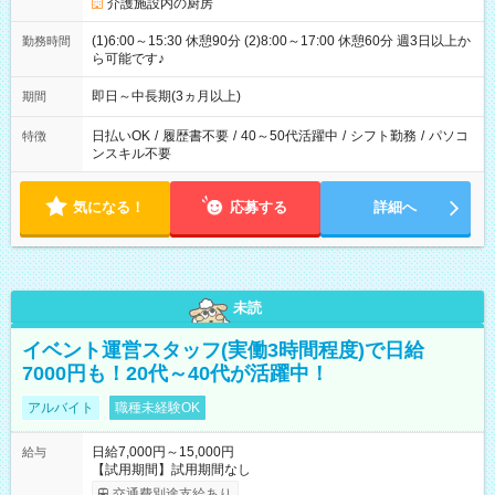
介護施設内の厨房
(1)6:00～15:30 休憩90分 (2)8:00～17:00 休憩60分 週3日以上か
勤務時間
ら可能です♪
即日～中長期(3ヵ月以上)
期間
日払いOK
/
履歴書不要
/
40～50代活躍中
/
シフト勤務
/
パソコ
特徴
ンスキル不要
気になる！
応募する
詳細へ
未読
イベント運営スタッフ(実働3時間程度)で日給
7000円も！20代～40代が活躍中！
アルバイト
職種未経験OK
日給7,000円～15,000円
給与
【試用期間】試用期間なし
交通費別途支給あり