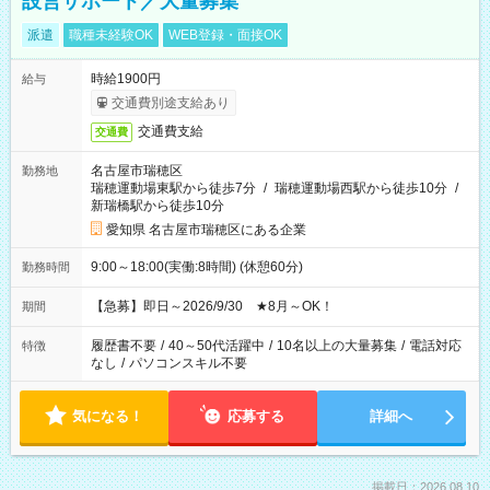
設営サポート／大量募集
派遣
職種未経験OK
WEB登録・面接OK
時給1900円
給与
交通費別途支給あり
交通費支給
交通費
名古屋市瑞穂区
勤務地
瑞穂運動場東駅から徒歩7分
/
瑞穂運動場西駅から徒歩10分
/
新瑞橋駅から徒歩10分
愛知県 名古屋市瑞穂区にある企業
9:00～18:00(実働:8時間) (休憩60分)
勤務時間
【急募】即日～2026/9/30 ★8月～OK！
期間
履歴書不要
/
40～50代活躍中
/
10名以上の大量募集
/
電話対応
特徴
なし
/
パソコンスキル不要
気になる！
応募する
詳細へ
掲載日：2026.08.10