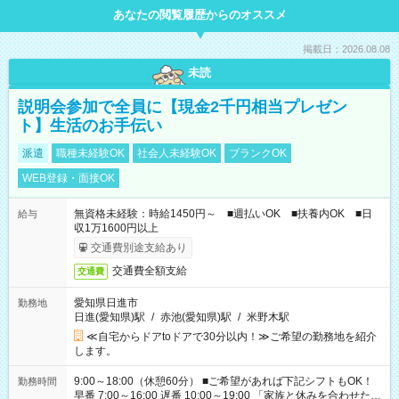
あなたの閲覧履歴からのオススメ
掲載日：2026.08.08
未読
説明会参加で全員に【現金2千円相当プレゼン
ト】生活のお手伝い
派遣
職種未経験OK
社会人未経験OK
ブランクOK
WEB登録・面接OK
無資格未経験：時給1450円～ ■週払いOK ■扶養内OK ■日
給与
収1万1600円以上
交通費別途支給あり
交通費全額支給
交通費
愛知県日進市
勤務地
日進(愛知県)駅
/
赤池(愛知県)駅
/
米野木駅
≪自宅からドアtoドアで30分以内！≫ご希望の勤務地を紹介
します。
9:00～18:00（休憩60分） ■ご希望があれば下記シフトもOK！
勤務時間
早番 7:00～16:00 遅番 10:00～19:00 「家族と休みを合わせた