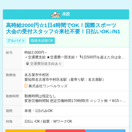
未読
高時給2000円☆1日4時間でOK！国際スポーツ
大会の受付スタッフ☆来社不要！日払いOK♪/N1
アルバイト
職種未経験OK
時給2,000円～
給与
＋交通費支給 ★交通費一部支給！ ┗1日500円を超えた分は全額
支給！ ※往復500円以内の方は自己負担となります ★日払い
交通費別途支給あり
OK！（規定あり） ┗働いたその日に現金GET♪ お仕事後はコン
ビニATMから 日払い分を引き落とせます！ 【試用期間】試用
名古屋市中村区
勤務地
期間なし
愛知県名古屋市中村区名駅（最寄り駅：名古屋駅）
株式会社ワンベルウッズ
勤務時間は指定なし
勤務時間
変形労働時間制 想定労働時間170時間/月 ☆シフト例 ＊8/15～
10/26 全日共通 08：00～12：00 17：00～21：00 ＊8/31
～9/19のみ下記シフトもあります！ 12：00～16：00 ＊9/6～
単発・1日のみOK
期間
10/6、10/11～26のみ下記シフトもあります！ 07：00～11：
00
日払いOK / 副業・WワークOK
特徴