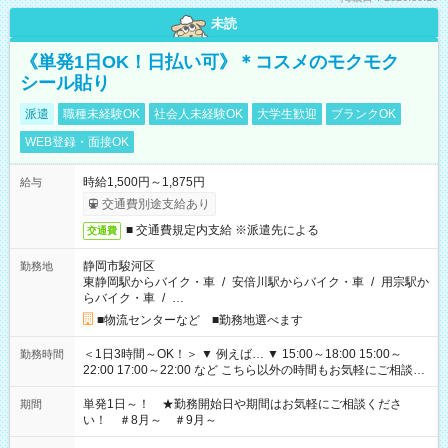
未読
《単発1日OK！日払い可》＊コスメのモクモク
シール貼り
派遣
職種未経験OK
社会人未経験OK
大学生歓迎
ブランクOK
WEB登録・面接OK
時給1,500円～1,875円
給与
交通費別途支給あり
■ 交通費規定内支給 ※派遣先による
交通費
静岡市駿河区
勤務地
東静岡駅からバイク・車
/
安倍川駅からバイク・車
/
用宗駅か
らバイク・車
/
…
■物流センターなど ■勤務地選べます
＜1日3時間～OK！＞ ▼ 例えば… ▼ 15:00～18:00 15:00～
勤務時間
22:00 17:00～22:00 など こちら以外の時間もお気軽にご相談く
ださい！
単発1日～！ ★勤務開始日や期間はお気軽にご相談くださ
期間
い！ ＃8月～ ＃9月～