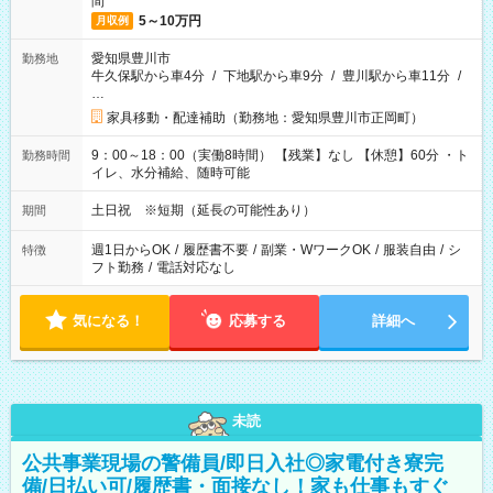
間
5～10万円
月収例
愛知県豊川市
勤務地
牛久保駅から車4分
/
下地駅から車9分
/
豊川駅から車11分
/
…
家具移動・配達補助（勤務地：愛知県豊川市正岡町）
9：00～18：00（実働8時間） 【残業】なし 【休憩】60分 ・ト
勤務時間
イレ、水分補給、随時可能
土日祝 ※短期（延長の可能性あり）
期間
週1日からOK
/
履歴書不要
/
副業・WワークOK
/
服装自由
/
シ
特徴
フト勤務
/
電話対応なし
気になる！
応募する
詳細へ
未読
公共事業現場の警備員/即日入社◎家電付き寮完
備/日払い可/履歴書・面接なし！家も仕事もすぐ