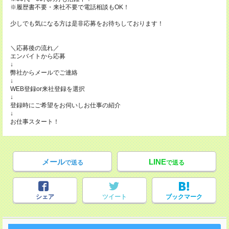
※履歴書不要・来社不要で電話相談もOK！
少しでも気になる方は是非応募をお待ちしております！
＼応募後の流れ／
エンバイトから応募
↓
弊社からメールでご連絡
↓
WEB登録or来社登録を選択
↓
登録時にご希望をお伺いしお仕事の紹介
↓
お仕事スタート！
メール
LINE
で送る
で送る
シェア
ツイート
ブックマーク