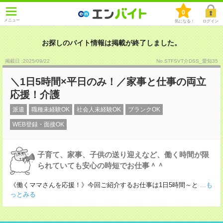
0
メニュー
気になる！
ログイン
お探しのバイト情報は掲載が終了しました。
掲載日 :2025
/
09
/
22
No.STFSVT介DSS_愛知35
＼1日5時間×平日のみ！／家事と仕事の両立
応援！介護
派遣
職種未経験OK
社会人未経験OK
ブランクOK
WEB登録・面接OK
子育て、家事、子供の送り迎えなど、働く時間が限
られていても安心の時短でお仕事＾＾
《働くママさんを応援！》今回ご紹介するお仕事は1日5時間～と
...も
っとみる