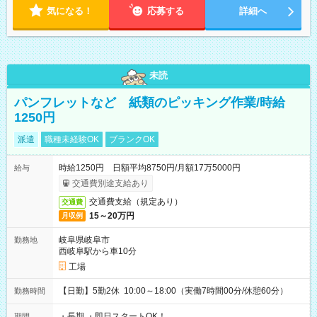
気になる！
応募する
詳細へ
未読
パンフレットなど 紙類のピッキング作業/時給
1250円
派遣
職種未経験OK
ブランクOK
時給1250円 日額平均8750円/月額17万5000円
給与
交通費別途支給あり
交通費支給（規定あり）
交通費
15～20万円
月収例
岐阜県岐阜市
勤務地
西岐阜駅から車10分
工場
【日勤】5勤2休 10:00～18:00（実働7時間00分/休憩60分）
勤務時間
・長期 ・即日スタートOK！
期間