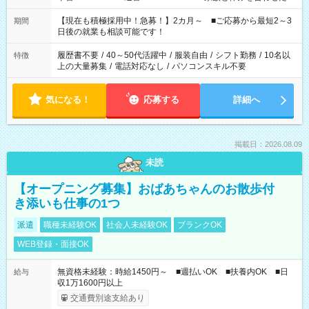
い」 「余裕を持って夕飯の準備がしたい」 「できれば残業はし
たくない」 など、ご希望を教えてくださいね。 ※Wワーク希望
【現在も積極採用中！急募！】2カ月～ ■ご応募から最短2～3
期間
の方へ 今ご覧のお仕事で希望する勤務時間と、もう1つのお仕事
日後の就業も相談可能です！
の勤務時間。 合計で週40時間を超える場合は応募できません。
履歴書不要
/
40～50代活躍中
/
服装自由
/
シフト勤務
/
10名以
特徴
上の大量募集
/
電話対応なし
/
パソコンスキル不要
気になる！
応募する
詳細へ
掲載日：2026.08.09
未読
【オープニング募集】おばあちゃんのお散歩付
き添いも仕事の1つ
派遣
職種未経験OK
社会人未経験OK
ブランクOK
WEB登録・面接OK
無資格未経験：時給1450円～ ■週払いOK ■扶養内OK ■日
給与
収1万1600円以上
交通費別途支給あり