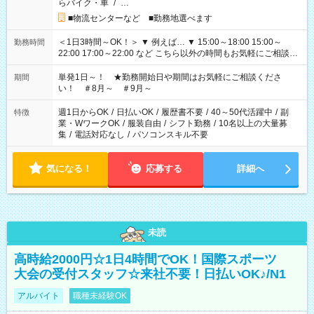
らバイク・車
/
…
■物流センターなど ■勤務地選べます
＜1日3時間～OK！＞ ▼ 例えば… ▼ 15:00～18:00 15:00～
勤務時間
22:00 17:00～22:00 など こちら以外の時間もお気軽にご相談く
ださい！
単発1日～！ ★勤務開始日や期間はお気軽にご相談くださ
期間
い！ ＃8月～ ＃9月～
週1日からOK
/
日払いOK
/
履歴書不要
/
40～50代活躍中
/
副
特徴
業・WワークOK
/
服装自由
/
シフト勤務
/
10名以上の大量募
集
/
電話対応なし
/
パソコンスキル不要
気になる！
応募する
詳細へ
未読
高時給2000円☆1日4時間でOK！国際スポーツ
大会の受付スタッフ☆来社不要！日払いOK♪/N1
アルバイト
職種未経験OK