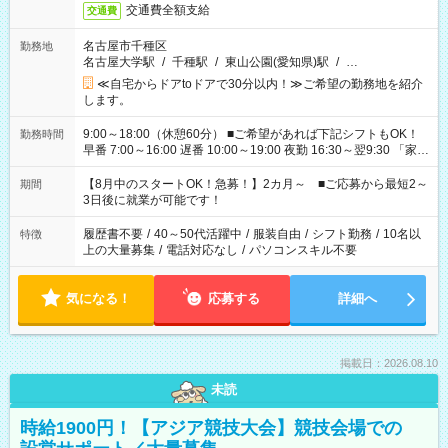
交通費全額支給
交通費
名古屋市千種区
勤務地
名古屋大学駅
/
千種駅
/
東山公園(愛知県)駅
/
…
≪自宅からドアtoドアで30分以内！≫ご希望の勤務地を紹介
します。
9:00～18:00（休憩60分） ■ご希望があれば下記シフトもOK！
勤務時間
早番 7:00～16:00 遅番 10:00～19:00 夜勤 16:30～翌9:30 「家族
と休みを合わせたい」 「余裕を持って夕飯の準備がしたい」
「できれば残業はしたくない」 など、ご希望を教えてください
【8月中のスタートOK！急募！】2カ月～ ■ご応募から最短2～
期間
ね。 ※Wワーク希望の方へ 今ご覧のお仕事で希望する勤務時間
3日後に就業が可能です！
と、もう1つのお仕事の勤務時間。 合計で週40時間を超える場
合は応募できません。
履歴書不要
/
40～50代活躍中
/
服装自由
/
シフト勤務
/
10名以
特徴
上の大量募集
/
電話対応なし
/
パソコンスキル不要
気になる！
応募する
詳細へ
掲載日：2026.08.10
未読
時給1900円！【アジア競技大会】競技会場での