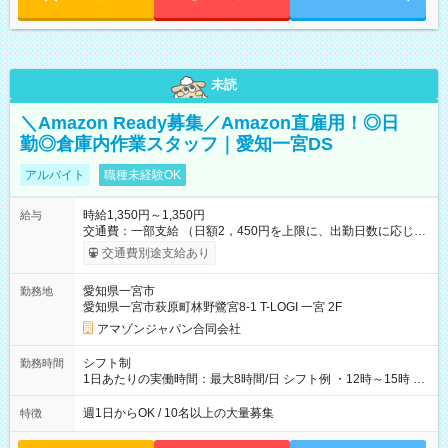
未読
＼Amazon Ready募集／Amazon直雇用！◎日
勤◎倉庫内作業スタッフ｜愛知一宮DS
アルバイト
職種未経験OK
時給1,350円～1,350円
給与
交通費：一部支給 （日額2，450円を上限に、出勤日数に応じて
実費支給） ※22:00～翌5:00までは時給25%UP！ ■給与前払い
交通費別途支給あり
制度あり ※前払い額の上限あり、手数料無料（Amazon負担）
そのほか所定の条件が適用されます 【試用期間】試用期間なし
愛知県一宮市
勤務地
愛知県一宮市萩原町林野鷺宮8-1 T-LOGI 一宮 2F
アマゾンジャパン合同会社
シフト制
勤務時間
1日あたりの実働時間：最大8時間/日 シフト例 ・12時～15時 入
社後、就業可能シフトをご確認の上、申請してください。
週1日からOK / 10名以上の大量募集
特徴