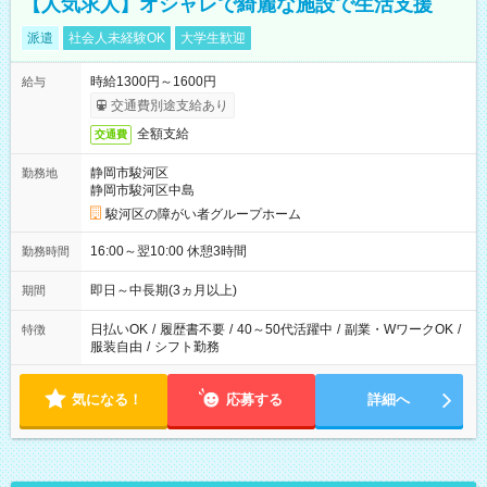
【人気求人】オシャレで綺麗な施設で生活支援
派遣
社会人未経験OK
大学生歓迎
時給1300円～1600円
給与
交通費別途支給あり
全額支給
交通費
静岡市駿河区
勤務地
静岡市駿河区中島
駿河区の障がい者グループホーム
16:00～翌10:00 休憩3時間
勤務時間
即日～中長期(3ヵ月以上)
期間
日払いOK
/
履歴書不要
/
40～50代活躍中
/
副業・WワークOK
/
特徴
服装自由
/
シフト勤務
気になる！
応募する
詳細へ