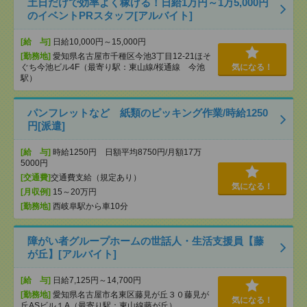
土日だけで効率よく稼げる！日給1万円～1万5,000円
のイベントPRスタッフ[アルバイト]
[給 与]
日給10,000円～15,000円
[勤務地]
愛知県名古屋市千種区今池3丁目12-21ほそ
ぐち今池ビル4F（最寄り駅：東山線/桜通線 今池
気になる！
駅）
パンフレットなど 紙類のピッキング作業/時給1250
円[派遣]
[給 与]
時給1250円 日額平均8750円/月額17万
5000円
[交通費]
交通費支給（規定あり）
気になる！
[月収例]
15～20万円
[勤務地]
西岐阜駅から車10分
障がい者グループホームの世話人・生活支援員【藤
が丘】[アルバイト]
[給 与]
日給7,125円～14,700円
[勤務地]
愛知県名古屋市名東区藤見が丘３０藤見が
気になる！
丘ASビル１A（最寄り駅：東山線藤が丘）