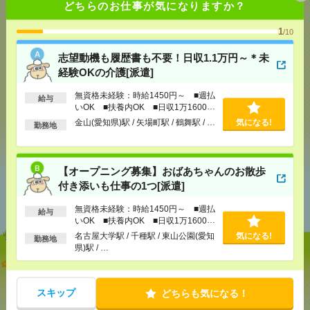
どちらのお仕事が気になりますか？
1
/10
気になる！
志望動機も履歴書も不要！日収1.1万円～＊未
経験OKの介護[派遣]
メール
LINE
で送る
で送る
無資格未経験：時給1450円～ ■週払
給与
いOK ■扶養内OK ■日収1万1600円
以上
金山(愛知県)駅 / 矢場町駅 / 鶴舞駅 / …
気になる!
勤務地
シェア
ツイート
ブックマーク
【オープニング募集】おばあちゃんのお散歩
付き添いも仕事の1つ[派遣]
あなたの閲覧履歴からの
おすすめ
無資格未経験：時給1450円～ ■週払
給与
いOK ■扶養内OK ■日収1万1600円
以上
名古屋大学駅 / 千種駅 / 東山公園(愛知
気になる!
勤務地
県)駅 / …
志望動機も履歴書も不要！日収1.1万円～＊未経験OK
の介護[派遣]
スキップ
どちらも気になる！
[給 与]
無資格未経験：時給1450円～ ■週払い