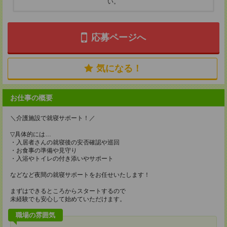
い。
応募ページへ
気になる！
お仕事の概要
＼介護施設で就寝サポート！／
▽具体的には…
・入居者さんの就寝後の安否確認や巡回
・お食事の準備や見守り
・入浴やトイレの付き添いやサポート
などなど夜間の就寝サポートをお任せいたします！
まずはできるところからスタートするので
未経験でも安心して始めていただけます。
職場の雰囲気