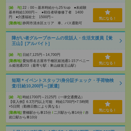
[給 与]
22：00～基本時給から25％up ●未経験
基本時給1300円～ ●初任者研修修了者 1400
円 ●介護福祉士 1500円～
気になる！
[勤務地]
静岡市清水区エリア 車、バス通勤可
障がい者グループホームの世話人・生活支援員【覚
王山】[アルバイト]
[給 与]
日給7,125円～14,700円
[勤務地]
愛知県名古屋市千種区姫池通1-15アベニー
気になる！
ル姫池通203（最寄り駅：東山線覚王山駅）
短期＊イベントスタッフ/身分証チェック・手荷物検
査/日給10,200円～[派遣]
[給 与]
時給1700円～2125円（一律交通費込）
【収入例】6.3万円以上可能 時給1700円×7.5時間
×5日間（勤務日数により異なる）
気になる！
[勤務地]
豊橋駅から車15分
/
二川駅から車14分
/
赤
岩口駅から車10分