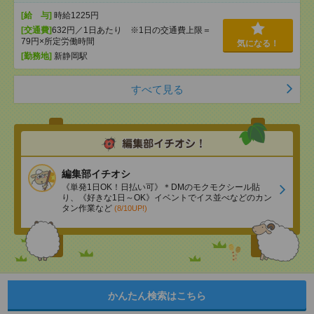
[給 与]
時給1225円
[交通費]
632円／1日あたり ※1日の交通費上限＝
79円×所定労働時間
気になる！
[勤務地]
新静岡駅
すべて見る
編集部イチオシ
《単発1日OK！日払い可》＊DMのモクモクシール貼
り、《好きな1日～OK》イベントでイス並べなどのカン
タン作業など
(8/10UP!)
かんたん検索はこちら