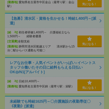
[勤務地]
愛知県名古屋市中区金山（最寄り駅：金山
気になる！
駅）
【急募】清水区・資格を生かせる！時給1,400円～[派
遣]
[給 与]
初任者研修1,400円～ 介護福祉士なら
1,500円～ 経験者優遇
[交通費]
全額支給
気になる！
[勤務地]
静岡市清水区船越エリア 清水駅から15
分〇駅からバス通勤も可能〇
レアなお仕事・人気イベントがいっぱい♪イベントス
タッフ☆働いたその日に給料もらえる日払い
OK◎/N1[アルバイト]
[給 与]
日給10,400円～
[勤務地]
愛知県名古屋市中区錦（最寄り駅：栄駅）
気になる！
未経験でも時給1625円～〇介護施設の夜勤専従〇
《夜勤》[派遣]