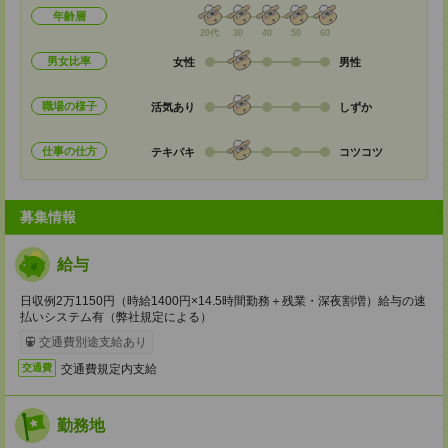
年齢層
20代
30
40
50
60
男女比率
女性
男性
職場の様子
活気あり
しずか
仕事の仕方
テキパキ
コツコツ
募集情報
給与
日収例2万1150円（時給1400円×14.5時間勤務＋残業・深夜割増）給与の速
払いシステム有（弊社規定による）
交通費別途支給あり
交通費規定内支給
交通費
勤務地