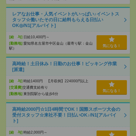
レアなお仕事・人気イベントがいっぱい♪イベントス
タッフ☆働いたその日に給料もらえる日払い
OK◎/N1[アルバイト]
[給 与]
日給10,400円～
[勤務地]
愛知県名古屋市中区金山（最寄り駅：金山
気になる！
駅）
高時給！土日休み！日勤のお仕事！ピッキング作業
[派遣]
[給 与]
時給1400円 【月収例】224000円以上
[交通費]
交通費支給有り
気になる！
[勤務地]
東別院駅から徒歩6分
高時給2000円☆1日4時間でOK！国際スポーツ大会の
受付スタッフ☆来社不要！日払いOK♪/N1[アルバイ
ト]
[給 与]
時給2,000円～