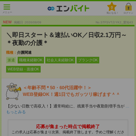
0
メニュー
気になる！
ログイン
NEW
掲載日 :2026
/
08
/
09
No.STFSVT介YK2_愛知43
＼即日スタート＆速払いOK／日収2.1万円～
＊夜勤の介護＊
職種：
介護関連
派遣
職種未経験OK
社会人未経験OK
ブランクOK
WEB登録・面接OK
＜年齢不問＊50・60代活躍中！＞
WEB登録OK！週1日でもガッツリ稼げます＾＾
【少ない日数で高収入！】通常時給に、残業手当や夜勤割増手当が
...
もっとみる
応募が集まった時点で掲載終了
この求人は応募が集まり次第、掲載終了致します。予めご理解くださ