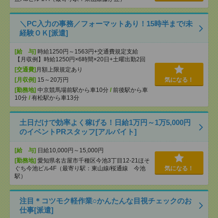
＼PC入力の事務／フォーマットあり！15時半まで/未
経験ＯＫ[派遣]
[給 与]
時給1250円～1563円+交通費規定支給
【月収例】時給1250円×6時間×20日+土曜出勤2回
[交通費]
月額上限規定あり
[月収例]
15～20万円
気になる！
[勤務地]
中京競馬場前駅から車10分
/
前後駅から車
10分
/
有松駅から車13分
土日だけで効率よく稼げる！日給1万円～1万5,000円
のイベントPRスタッフ[アルバイト]
[給 与]
日給10,000円～15,000円
[勤務地]
愛知県名古屋市千種区今池3丁目12-21ほそ
ぐち今池ビル4F（最寄り駅：東山線/桜通線 今池
気になる！
駅）
注目＊コツモク軽作業○かんたんな目視チェックのお
仕事[派遣]