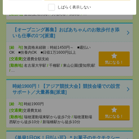
OK ■扶養内OK ■日収1万1600円以上
しばらく表示しない
[交通費]
交通費全額支給
気になる！
[勤務地]
金山(愛知県)駅
/
矢場町駅
/
鶴舞駅
/
…
【オープニング募集】おばあちゃんのお散歩付き添
いも仕事の1つ[派遣]
[給 与]
無資格未経験：時給1450円～ ■週払い
OK ■扶養内OK ■日収1万1600円以上
[交通費]
交通費全額支給
気になる！
[勤務地]
名古屋大学駅
/
千種駅
/
東山公園(愛知県)駅
/
…
時給1900円！【アジア競技大会】競技会場での設営
サポート／大量募集[派遣]
[給 与]
時給1900円
[交通費]
交通費支給
気になる！
[勤務地]
瑞穂運動場東駅から徒歩7分
/
瑞穂運動場
西駅から徒歩10分
/
新瑞橋駅から徒歩10分
《単発1日OK！日払い可》＊お菓子のモクモクシー