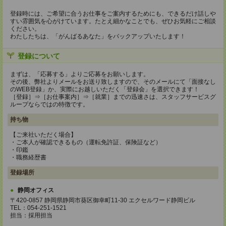
登録時には、ご希望に合うお仕事をご案内するためにも、できるだけ話しや
すい雰囲気を心がけています。たとえ細かなことでも、ぜひお気軽にご相談
ください。
わたしたちは、「がんばるあなた」をバックアップいたします！
登録について
まずは、「応募する」よりご応募をお願いします。
その後、弊社よりメールをお送り致しますので、そのメールにて「面接なし
のWEB登録」か、実際にお越しいただく「登録会」を選択できます！
［登録］⇒［お仕事案内］⇒［就業］までの迅速さは、スタッフサービスグ
ループならではの特徴です。
持ち物
【ご来社いただく場合】
・ご本人が確認できるもの（運転免許証、保険証など）
・印鑑
・職務経歴書
登録場所
静岡オフィス
〒420-0857 静岡県静岡市葵区御幸町11-30 エクセルワード静岡ビル
TEL：054-251-1521
担当：採用担当