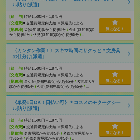
ル貼り[派遣]
[給 与]
時給1,500円～1,875円
[交通費]
■ 交通費規定内支給 ※派遣先による
気になる！
[勤務地]
栄(愛知県)駅から徒歩5分
/
金山(愛知県)駅
から徒歩5分
/
伏見(愛知県)駅から徒歩5分
/
…
〈カンタン作業！〉スキマ時間にサクッと＊文房具
の仕分け[派遣]
[給 与]
時給1,500円～1,875円
[交通費]
■ 交通費規定内支給 ※派遣先による
気になる！
[勤務地]
星ケ丘(愛知県)駅から徒歩5分
/
名古屋大学
駅から徒歩5分
/
今池(愛知県)駅から徒歩5分
/
…
《単発1日OK！日払い可》＊コスメのモクモクシー
ル貼り[派遣]
[給 与]
時給1,500円～1,875円
[交通費]
■ 交通費規定内支給 ※派遣先による
気になる！
[勤務地]
名古屋駅から徒歩5分
/
名鉄名古屋駅から
徒歩5分
/
近鉄名古屋駅から徒歩5分
/
…