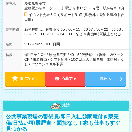
愛知県豊橋市
勤務地
豊橋駅から車15分
/
二川駅から車14分
/
赤岩口駅から車10分
イベント会場入口でサポートStaff（勤務地：愛知県豊橋市岩
田町）
勤務時間は、複数あり 05：00～15：30 07：30～22：30 08：
勤務時間
30～17：00 17：00～24：30 など ※実働8時間以上となる勤
務もあります。 【休憩】60分+他休憩あり 交替で取得します。
安全面に配慮しこまめな休憩があります。
9/17～9/27 ※10日間
期間
週1日からOK
/
履歴書不要
/
40～50代活躍中
/
副業・Wワーク
特徴
OK
/
服装自由
/
シフト勤務
/
10名以上の大量募集
/
電話対応な
し
/
パソコンスキル不要
気になる！
応募する
詳細へ
未読
公共事業現場の警備員/即日入社◎家電付き寮完
備/日払い可/履歴書・面接なし！家も仕事もすぐ
見つかる