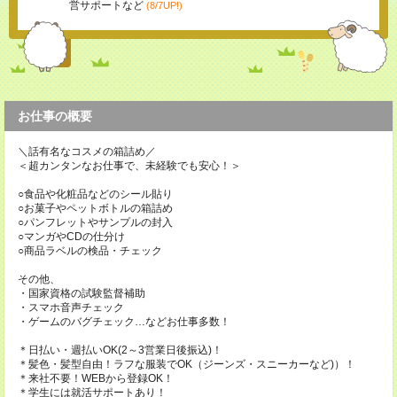
営サポートなど
(8/7UP!)
お仕事の概要
＼話有名なコスメの箱詰め／
＜超カンタンなお仕事で、未経験でも安心！＞
○食品や化粧品などのシール貼り
○お菓子やペットボトルの箱詰め
○パンフレットやサンプルの封入
○マンガやCDの仕分け
○商品ラベルの検品・チェック
その他、
・国家資格の試験監督補助
・スマホ音声チェック
・ゲームのバグチェック…などお仕事多数！
＊日払い・週払いOK(2～3営業日後振込)！
＊髪色・髪型自由！ラフな服装でOK（ジーンズ・スニーカーなど)）！
＊来社不要！WEBから登録OK！
＊学生には就活サポートあり！