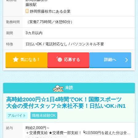
藤枝駅
静岡県藤枝市にある企業
（実働7.75時間／休憩60分）
勤務時間
3カ月以内
期間
日払いOK
/
電話対応なし
/
パソコンスキル不要
特徴
気になる！
応募する
詳細へ
未読
高時給2000円☆1日4時間でOK！国際スポーツ
大会の受付スタッフ☆来社不要！日払いOK♪/N1
アルバイト
職種未経験OK
時給2,000円～
給与
＋交通費支給 ★交通費一部支給！ ┗1日500円を超えた分は全額
支給！ ※往復500円以内の方は自己負担となります ★日払い