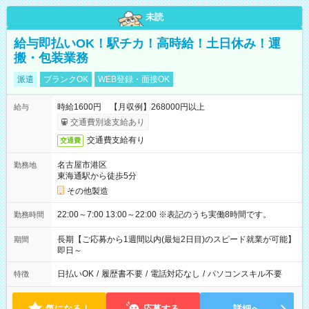
未読
給与即払いOK！駅チカ！高時給！土日休み！運
搬・包装業務
派遣
ブランクOK
WEB登録・面接OK
時給1600円 【月収例】268000円以上
給与
交通費別途支給あり
交通費支給有り
交通費
名古屋市港区
勤務地
東海通駅から徒歩5分
その他製造
22:00～7:00 13:00～22:00 ※表記のうち実働8時間です。
勤務時間
長期【ご応募から1週間以内(最短2日目)のスピード就業が可能】
期間
即日～
日払いOK
/
履歴書不要
/
電話対応なし
/
パソコンスキル不要
特徴
気になる！
応募する
詳細へ