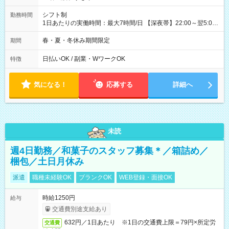
シフト制
勤務時間
1日あたりの実働時間：最大7時間/日 【深夜帯】22:00～翌5:00
週2日～・1日2h～OK◎ ※22:00から翌5:00までは18歳以上の方
のみ勤務可能です（18歳未満の深夜業務禁止のため） ★深夜で
春・夏・冬休み期間限定
期間
も安心して働けます★ すき家では、ワンオペを禁止していま
す。 必ず、2名以上での勤務を行いますので、安心して働けま
日払いOK / 副業・WワークOK
特徴
す。
気になる！
応募する
詳細へ
未読
週4日勤務／和菓子のスタッフ募集＊／箱詰め／
梱包／土日月休み
派遣
職種未経験OK
ブランクOK
WEB登録・面接OK
時給1250円
給与
交通費別途支給あり
632円／1日あたり ※1日の交通費上限＝79円×所定労
交通費