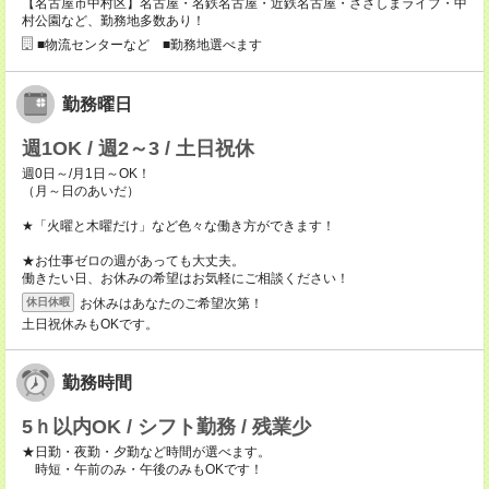
【名古屋市中村区】名古屋・名鉄名古屋・近鉄名古屋・ささしまライブ・中
村公園など、勤務地多数あり！
■物流センターなど ■勤務地選べます
勤務曜日
週1OK / 週2～3 / 土日祝休
週0日～/月1日～OK！
（月～日のあいだ）
★「火曜と木曜だけ」など色々な働き方ができます！
★お仕事ゼロの週があっても大丈夫。
働きたい日、お休みの希望はお気軽にご相談ください！
お休みはあなたのご希望次第！
休日休暇
土日祝休みもOKです。
勤務時間
5ｈ以内OK / シフト勤務 / 残業少
★日勤・夜勤・夕勤など時間が選べます。
時短・午前のみ・午後のみもOKです！