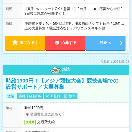
と休みを合わせたい」 「余裕を持って夕飯の準備がしたい」
「できれば残業はしたくない」 など、ご希望を教えてください
【8月中のスタートOK！急募！】2カ月～ ■ご応募から最短2～
期間
ね。 ※Wワーク希望の方へ 今ご覧のお仕事で希望する勤務時間
3日後に就業が可能です！
と、もう1つのお仕事の勤務時間。 合計で週40時間を超える場
合は応募できません。
履歴書不要
/
40～50代活躍中
/
服装自由
/
シフト勤務
/
10名以
特徴
上の大量募集
/
電話対応なし
/
パソコンスキル不要
気になる！
応募する
詳細へ
掲載日：2026.08.08
未読
時給1900円！【アジア競技大会】競技会場での
設営サポート／大量募集
派遣
職種未経験OK
WEB登録・面接OK
時給1900円
給与
交通費別途支給あり
交通費支給
交通費