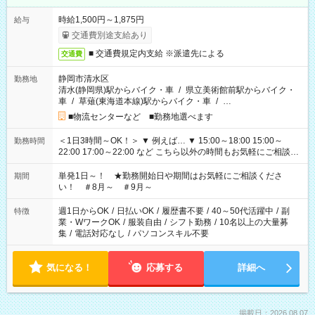
時給1,500円～1,875円
給与
交通費別途支給あり
■ 交通費規定内支給 ※派遣先による
交通費
静岡市清水区
勤務地
清水(静岡県)駅からバイク・車
/
県立美術館前駅からバイク・
車
/
草薙(東海道本線)駅からバイク・車
/
…
■物流センターなど ■勤務地選べます
＜1日3時間～OK！＞ ▼ 例えば… ▼ 15:00～18:00 15:00～
勤務時間
22:00 17:00～22:00 など こちら以外の時間もお気軽にご相談く
ださい！
単発1日～！ ★勤務開始日や期間はお気軽にご相談くださ
期間
い！ ＃8月～ ＃9月～
週1日からOK
/
日払いOK
/
履歴書不要
/
40～50代活躍中
/
副
特徴
業・WワークOK
/
服装自由
/
シフト勤務
/
10名以上の大量募
集
/
電話対応なし
/
パソコンスキル不要
気になる！
応募する
詳細へ
掲載日：2026.08.07