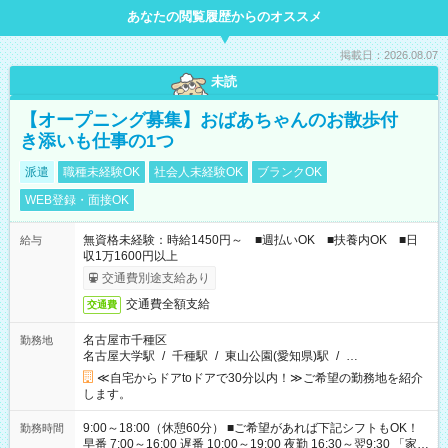
あなたの閲覧履歴からのオススメ
掲載日：2026.08.07
未読
【オープニング募集】おばあちゃんのお散歩付
き添いも仕事の1つ
派遣
職種未経験OK
社会人未経験OK
ブランクOK
WEB登録・面接OK
無資格未経験：時給1450円～ ■週払いOK ■扶養内OK ■日
給与
収1万1600円以上
交通費別途支給あり
交通費全額支給
交通費
名古屋市千種区
勤務地
名古屋大学駅
/
千種駅
/
東山公園(愛知県)駅
/
…
≪自宅からドアtoドアで30分以内！≫ご希望の勤務地を紹介
します。
9:00～18:00（休憩60分） ■ご希望があれば下記シフトもOK！
勤務時間
早番 7:00～16:00 遅番 10:00～19:00 夜勤 16:30～翌9:30 「家族