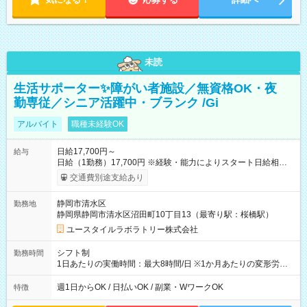
未読
生活サポーター✨障がい者施設／無資格OK・夜
勤専従／シニア活躍中・ブランク /Gi
アルバイト
職種未経験OK
日給17,700円～
給与
日給（1勤務）17,700円 ※経験・能力によりスタート日給相談
可・昇給可 【試用期間】試用期間あり 試用期間の長さ：3ヶ月
交通費別途支給あり
雇用形態、給与は本採用時と同じです。
静岡市清水区
勤務地
静岡県静岡市清水区沼田町10丁目13（最寄り駅：桜橋駅）
ユースタイルラボラトリー株式会社
シフト制
勤務時間
1日あたりの実働時間：最大8時間/日 ※1か月あたりの変形労働
制（週平均40時間以内） 夜勤：17:00-翌09:00（休憩2時間）
週1日からOK / 日払いOK / 副業・WワークOK
特徴