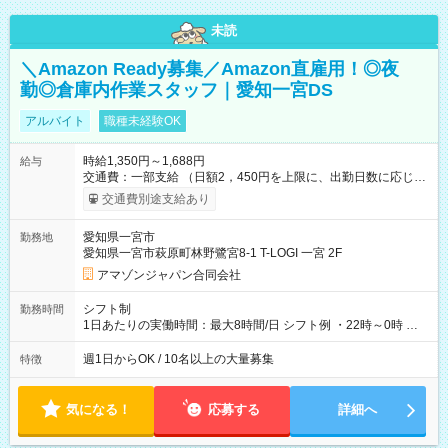
未読
＼Amazon Ready募集／Amazon直雇用！◎夜
勤◎倉庫内作業スタッフ｜愛知一宮DS
アルバイト
職種未経験OK
時給1,350円～1,688円
給与
交通費：一部支給 （日額2，450円を上限に、出勤日数に応じて
実費支給） ※22:00～翌5:00までは時給25%UP！ ■給与前払い
交通費別途支給あり
制度あり ※前払い額の上限あり、手数料無料（Amazon負担）
そのほか所定の条件が適用されます 【試用期間】試用期間なし
愛知県一宮市
勤務地
愛知県一宮市萩原町林野鷺宮8-1 T-LOGI 一宮 2F
アマゾンジャパン合同会社
シフト制
勤務時間
1日あたりの実働時間：最大8時間/日 シフト例 ・22時～0時 入
社後、就業可能シフトをご確認の上、申請してください。
週1日からOK / 10名以上の大量募集
特徴
気になる！
応募する
詳細へ