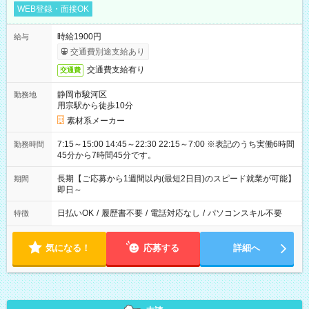
WEB登録・面接OK
時給1900円
給与
交通費別途支給あり
交通費支給有り
交通費
静岡市駿河区
勤務地
用宗駅から徒歩10分
素材系メーカー
7:15～15:00 14:45～22:30 22:15～7:00 ※表記のうち実働6時間
勤務時間
45分から7時間45分です。
長期【ご応募から1週間以内(最短2日目)のスピード就業が可能】
期間
即日～
日払いOK
/
履歴書不要
/
電話対応なし
/
パソコンスキル不要
特徴
気になる！
応募する
詳細へ