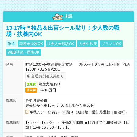
未読
13-17時＊検品＆出荷シール貼り！少人数の職
場・扶養内OK
派遣
職種未経験OK
社会人未経験OK
大学生歓迎
ブランクOK
WEB登録・面接OK
時給1200円+交通費規定支給 【収入例】9万円以上可能 時給
給与
1200円×3.75ｈ×20日
交通費別途支給あり
規定支給あり
交通費
5～10万円
月収例
愛知県豊橋市
勤務地
豊橋駅から車19分
/
大清水駅から車10分
午後だけ・出荷シール貼り（勤務地：愛知県豊橋市船渡町）
13：00～17：00 ※実働3.75時間 ◆16時までも相談可能 【休
勤務時間
憩】15分 15：00～15：15