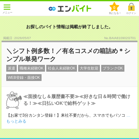
0
メニュー
気になる！
ログイン
お探しのバイト情報は掲載が終了しました。
掲載日 :2026
/
05
/
07
No.BAIA810902GT01
＼シフト例多数！／有名コスメの箱詰め＊シ
ンプル単発ワーク
派遣
職種未経験OK
社会人未経験OK
大学生歓迎
ブランクOK
WEB登録・面接OK
≪面接なし＆履歴書不要≫≪好きな日＆時間で働け
る！≫≪日払いOKで給料ゲット≫
【お家で3分カンタン登録！】来社不要だから、スマホでもパソコ
...
もっとみる