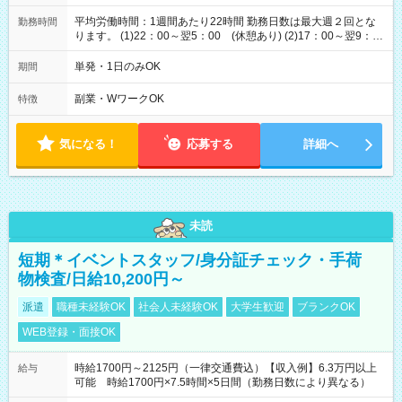
平均労働時間：1週間あたり22時間 勤務日数は最大週２回とな
勤務時間
ります。 (1)22：00～翌5：00 (休憩あり) (2)17：00～翌9：
00 (休憩あり) ３６協定提出済 平均労働時間：1週間あたり22
時間 勤務日数は最大週２回となります。 (1)22：00～翌5：00
単発・1日のみOK
期間
(休憩あり) (2)17：00～翌9：00 (休憩あり) ３６協定提出済
副業・WワークOK
特徴
気になる！
応募する
詳細へ
未読
短期＊イベントスタッフ/身分証チェック・手荷
物検査/日給10,200円～
派遣
職種未経験OK
社会人未経験OK
大学生歓迎
ブランクOK
WEB登録・面接OK
時給1700円～2125円（一律交通費込）【収入例】6.3万円以上
給与
可能 時給1700円×7.5時間×5日間（勤務日数により異なる）