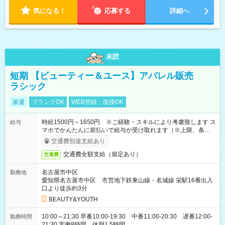
気になる！
応募する
詳細へ
未読
短期 【ビューティー＆ユース】アパレル販売
ラシック
派遣
ブランクOK
WEB登録・面接OK
時給1500円～1650円 ※ご経験・スキルにより考慮致します ス
給与
マホでかんたんに前払いで給与が受け取れます（※上限、条件
あり）
交通費別途支給あり
交通費全額支給（規定あり）
交通費
名古屋市中区
勤務地
愛知県名古屋市中区 市営地下鉄東山線・名城線 栄駅16番出入
口より徒歩約3分
BEAUTY&YOUTH
10:00～21:30 早番10:00-19:30 中番11:00-20:30 遅番12:00-
勤務時間
21:30 実働8時間 休憩1.5時間