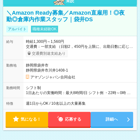
未読
＼Amazon Ready募集／Amazon直雇用！◎夜
勤◎倉庫内作業スタッフ｜袋井DS
アルバイト
職種未経験OK
時給1,300円～1,560円
給与
交通費：一部支給 （日額2，450円を上限に、出勤日数に応じて
実費支給） ※22:00～翌5:00までは時給25%UP！ ■給与前払い
交通費別途支給あり
制度あり ※前払い額の上限あり、手数料無料（Amazon負担）
そのほか所定の条件が適用されます 【試用期間】試用期間なし
静岡県袋井市
勤務地
静岡県袋井市川井1408-1
アマゾンジャパン合同会社
シフト制
勤務時間
1日あたりの実働時間：最大8時間/日 シフト例 ・22時～0時 入
社後、就業可能シフトをご確認の上、申請してください。
週1日からOK / 10名以上の大量募集
特徴
気になる！
応募する
詳細へ