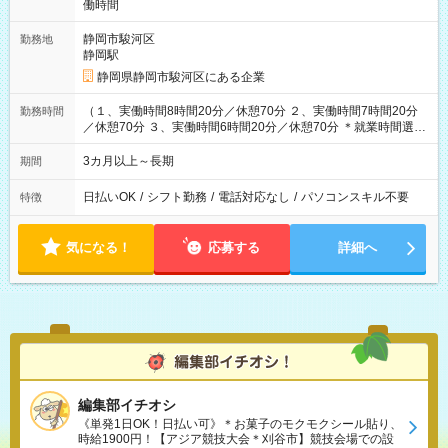
働時間
静岡市駿河区
勤務地
静岡駅
静岡県静岡市駿河区にある企業
（１、実働時間8時間20分／休憩70分 ２、実働時間7時間20分
勤務時間
／休憩70分 ３、実働時間6時間20分／休憩70分 ＊就業時間選択
OK）
3カ月以上～長期
期間
日払いOK
/
シフト勤務
/
電話対応なし
/
パソコンスキル不要
特徴
気になる！
応募する
詳細へ
編集部イチオシ
《単発1日OK！日払い可》＊お菓子のモクモクシール貼り、
時給1900円！【アジア競技大会＊刈谷市】競技会場での設