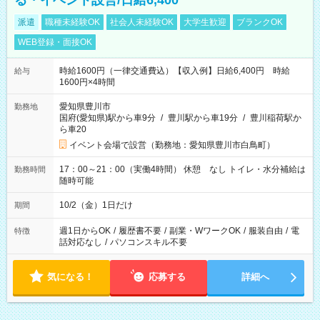
る・イベント設営/日給6,400
派遣
職種未経験OK
社会人未経験OK
大学生歓迎
ブランクOK
WEB登録・面接OK
時給1600円（一律交通費込）【収入例】日給6,400円 時給
給与
1600円×4時間
愛知県豊川市
勤務地
国府(愛知県)駅から車9分
/
豊川駅から車19分
/
豊川稲荷駅か
ら車20
イベント会場で設営（勤務地：愛知県豊川市白鳥町）
17：00～21：00（実働4時間） 休憩 なし トイレ・水分補給は
勤務時間
随時可能
10/2（金）1日だけ
期間
週1日からOK
/
履歴書不要
/
副業・WワークOK
/
服装自由
/
電
特徴
話対応なし
/
パソコンスキル不要
気になる！
応募する
詳細へ