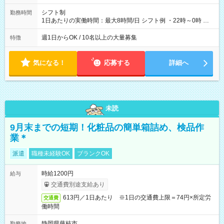
シフト制
勤務時間
1日あたりの実働時間：最大8時間/日 シフト例 ・22時～0時 入
社後、就業可能シフトをご確認の上、申請してください。
週1日からOK / 10名以上の大量募集
特徴
気になる！
応募する
詳細へ
未読
9月末までの短期！化粧品の簡単箱詰め、検品作
業＊
派遣
職種未経験OK
ブランクOK
時給1200円
給与
交通費別途支給あり
613円／1日あたり ※1日の交通費上限＝74円×所定労
交通費
働時間
静岡県藤枝市
勤務地