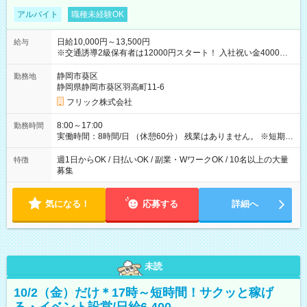
アルバイト
職種未経験OK
日給10,000円～13,500円
給与
※交通誘導2級保有者は12000円スタート！ 入社祝い金4000円
【試用期間】試用期間なし
静岡市葵区
勤務地
静岡県静岡市葵区羽高町11-6
フリック株式会社
8:00～17:00
勤務時間
実働時間：8時間/日 （休憩60分） 残業はありません。 ※短期の
募集は行っておりません。予めご了承くださいませ。
週1日からOK / 日払いOK / 副業・WワークOK / 10名以上の大量
特徴
募集
気になる！
応募する
詳細へ
未読
10/2（金）だけ＊17時～短時間！サクッと稼げ