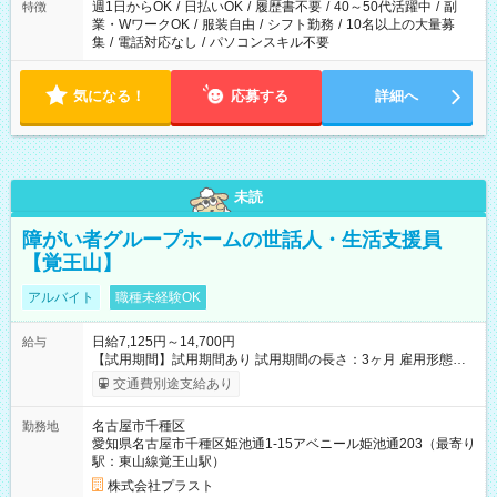
週1日からOK
/
日払いOK
/
履歴書不要
/
40～50代活躍中
/
副
特徴
業・WワークOK
/
服装自由
/
シフト勤務
/
10名以上の大量募
集
/
電話対応なし
/
パソコンスキル不要
気になる！
応募する
詳細へ
未読
障がい者グループホームの世話人・生活支援員
【覚王山】
アルバイト
職種未経験OK
日給7,125円～14,700円
給与
【試用期間】試用期間あり 試用期間の長さ：3ヶ月 雇用形態、
給与は本採用時と同じです。
交通費別途支給あり
名古屋市千種区
勤務地
愛知県名古屋市千種区姫池通1-15アベニール姫池通203（最寄り
駅：東山線覚王山駅）
株式会社プラスト