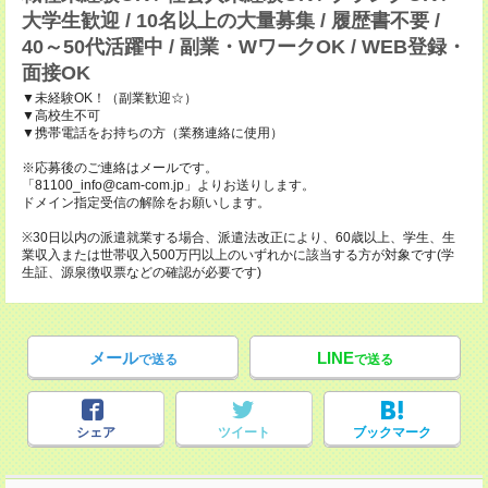
大学生歓迎 / 10名以上の大量募集 / 履歴書不要 /
40～50代活躍中 / 副業・WワークOK / WEB登録・
面接OK
▼未経験OK！（副業歓迎☆）
▼高校生不可
▼携帯電話をお持ちの方（業務連絡に使用）
※応募後のご連絡はメールです。
「81100_info@cam-com.jp」よりお送りします。
ドメイン指定受信の解除をお願いします。
※30日以内の派遣就業する場合、派遣法改正により、60歳以上、学生、生
業収入または世帯収入500万円以上のいずれかに該当する方が対象です(学
生証、源泉徴収票などの確認が必要です)
メール
LINE
で送る
で送る
シェア
ツイート
ブックマーク