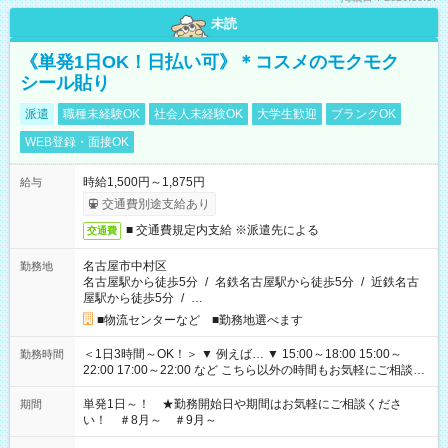
未読
《単発1日OK！日払い可》＊コスメのモクモク
シール貼り
派遣
職種未経験OK
社会人未経験OK
大学生歓迎
ブランクOK
WEB登録・面接OK
時給1,500円～1,875円
給与
交通費別途支給あり
■ 交通費規定内支給 ※派遣先による
交通費
名古屋市中村区
勤務地
名古屋駅から徒歩5分
/
名鉄名古屋駅から徒歩5分
/
近鉄名古
屋駅から徒歩5分
/
…
■物流センターなど ■勤務地選べます
＜1日3時間～OK！＞ ▼ 例えば… ▼ 15:00～18:00 15:00～
勤務時間
22:00 17:00～22:00 など こちら以外の時間もお気軽にご相談く
ださい！
単発1日～！ ★勤務開始日や期間はお気軽にご相談くださ
期間
い！ ＃8月～ ＃9月～