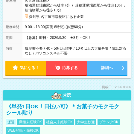
名古屋市瑞穂区
勤務地
瑞穂運動場東駅から徒歩7分
/
瑞穂運動場西駅から徒歩10分
/
新瑞橋駅から徒歩10分
愛知県 名古屋市瑞穂区にある企業
9:00～18:00(実働:8時間) (休憩60分)
勤務時間
【急募】即日～2026/9/30 ★8月～OK！
期間
履歴書不要
/
40～50代活躍中
/
10名以上の大量募集
/
電話対応
特徴
なし
/
パソコンスキル不要
気になる！
応募する
詳細へ
掲載日：2026.08.06
未読
《単発1日OK！日払い可》＊お菓子のモクモク
シール貼り
派遣
職種未経験OK
社会人未経験OK
大学生歓迎
ブランクOK
WEB登録・面接OK