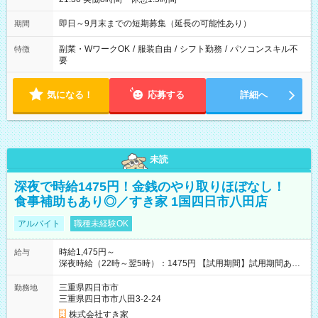
即日～9月末までの短期募集（延長の可能性あり）
期間
副業・WワークOK
/
服装自由
/
シフト勤務
/
パソコンスキル不
特徴
要
気になる！
応募する
詳細へ
未読
深夜で時給1475円！金銭のやり取りほぼなし！
食事補助もあり◎／すき家 1国四日市八田店
アルバイト
職種未経験OK
時給1,475円～
給与
深夜時給（22時～翌5時）：1475円 【試用期間】試用期間あり
試用期間の長さ：1ヶ月 雇用形態、給与は本採用時と同じです。
試用期間の実態は30日（※条件変更なし）ですが、切り上げで
三重県四日市市
勤務地
一ヶ月とさせていただきます。 研修制度あり：15時間(研修中も
三重県四日市市八田3-2-24
同時給）
株式会社すき家