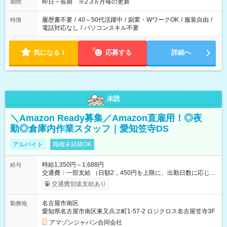
即日～長期 ※2.3ヵ月毎の更新
期間
履歴書不要
/
40～50代活躍中
/
副業・WワークOK
/
服装自由
/
特徴
電話対応なし
/
パソコンスキル不要
気になる！
応募する
詳細へ
未読
＼Amazon Ready募集／Amazon直雇用！◎夜
勤◎倉庫内作業スタッフ｜愛知笠寺DS
アルバイト
職種未経験OK
時給1,350円～1,688円
給与
交通費：一部支給 （日額2，450円を上限に、出勤日数に応じて
実費支給） ※22:00～翌5:00までは時給25%UP！ ■給与前払い
交通費別途支給あり
制度あり ※前払い額の上限あり、手数料無料（Amazon負担）
そのほか所定の条件が適用されます 【試用期間】試用期間なし
名古屋市南区
勤務地
愛知県名古屋市南区東又兵ヱ町1-57-2 ロジクロス名古屋笠寺3F
アマゾンジャパン合同会社