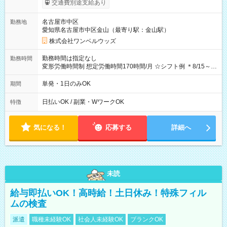
交通費別途支給あり
OK！（規定あり） ┗働いたその日に現金GET♪ お仕事後はコン
ビニATMから 日払い分を引き落とせます！ 【試用期間】試用
名古屋市中区
勤務地
期間なし
愛知県名古屋市中区金山（最寄り駅：金山駅）
株式会社ワンベルウッズ
勤務時間は指定なし
勤務時間
変形労働時間制 想定労働時間170時間/月 ☆シフト例 ＊8/15～
10/26 全日共通 08：00～12：00 17：00～21：00 ＊8/31
～9/19のみ下記シフトもあります！ 12：00～16：00 ＊9/6～
単発・1日のみOK
期間
10/6、10/11～26のみ下記シフトもあります！ 07：00～11：
00
日払いOK / 副業・WワークOK
特徴
気になる！
応募する
詳細へ
未読
給与即払いOK！高時給！土日休み！特殊フィル
ムの検査
派遣
職種未経験OK
社会人未経験OK
ブランクOK