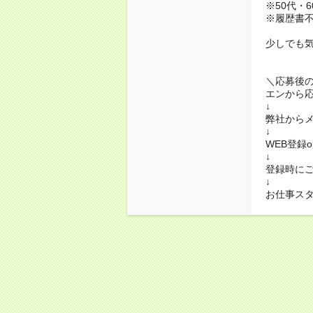
※50代・
※履歴書不
少しでも
＼応募後
エンから
↓
弊社から
↓
WEB登録
↓
登録時に
↓
お仕事ス