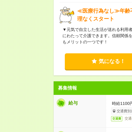
≪医療行為なし≫年齢
理なくスタート
▼元気で自立した生活が送れる利用
にわたって介護できます。信頼関係
もメリットの一つです！
気になる！
募集情報
給与
時給1100
交通費別
交通
交通費