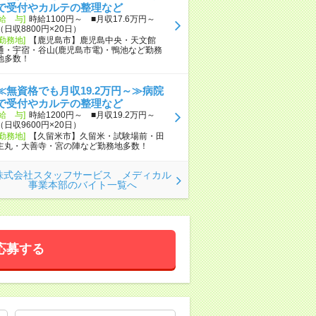
で受付やカルテの整理など
[給 与]
時給1100円～ ■月収17.6万円～
（日収8800円×20日）
[勤務地]
【鹿児島市】鹿児島中央・天文館
通・宇宿・谷山(鹿児島市電)・鴨池など勤務
地多数！
≪無資格でも月収19.2万円～≫病院
で受付やカルテの整理など
[給 与]
時給1200円～ ■月収19.2万円～
（日収9600円×20日）
[勤務地]
【久留米市】久留米・試験場前・田
主丸・大善寺・宮の陣など勤務地多数！
株式会社スタッフサービス メディカル
事業本部のバイト一覧へ
応募する