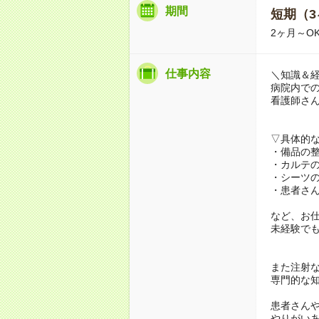
期間
短期（3
2ヶ月～O
仕事内容
＼知識＆
病院内で
看護師さ
▽具体的
・備品の
・カルテ
・シーツ
・患者さ
など、お
未経験で
また注射
専門的な
患者さん
やりがい