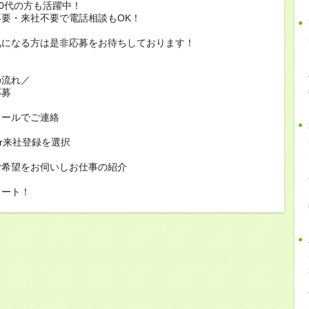
60代の方も活躍中！
要・来社不要で電話相談もOK！
気になる方は是非応募をお待ちしております！
の流れ／
応募
メールでご連絡
or来社登録を選択
ご希望をお伺いしお仕事の紹介
タート！