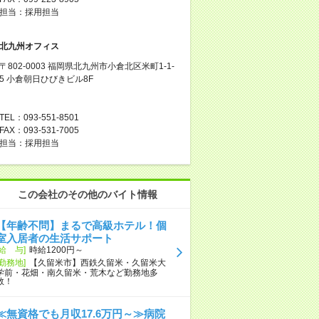
担当：採用担当
北九州オフィス
〒802-0003 福岡県北九州市小倉北区米町1-1-
5 小倉朝日ひびきビル8F
TEL：093-551-8501
FAX：093-531-7005
担当：採用担当
この会社のその他のバイト情報
【年齢不問】まるで高級ホテル！個
室入居者の生活サポート
[給 与]
時給1200円～
[勤務地]
【久留米市】西鉄久留米・久留米大
学前・花畑・南久留米・荒木など勤務地多
数！
≪無資格でも月収17.6万円～≫病院