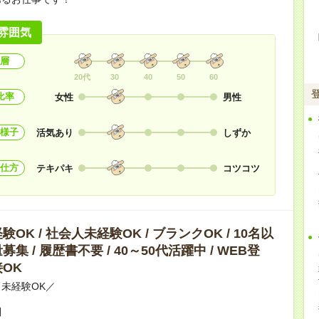
雰囲気
層
20代
30
40
50
60
比率
女性
男性
様子
活気あり
しずか
仕方
テキパキ
コツコツ
OK / 社会人未経験OK / ブランクOK / 10名以
集 / 履歴書不要 / 40～50代活躍中 / WEB登
OK
未経験OK／
問