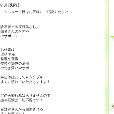
ヶ月以内）
K ※スタート日はお気軽にご相談ください！
経験不要＊医療行為なし／
の患者さんのケアや
んのサポート！
なお仕事は…
整理や準備
の整理や運搬
の交換や部屋の清掃
んの付き添いやサポート
仕事自体はとってもシンプル！
もすぐに慣れていただけますよ！
などの医療行為はありませんので
知識や経験は一切不要です！
や看護師さんから感謝される
あるお仕事です！