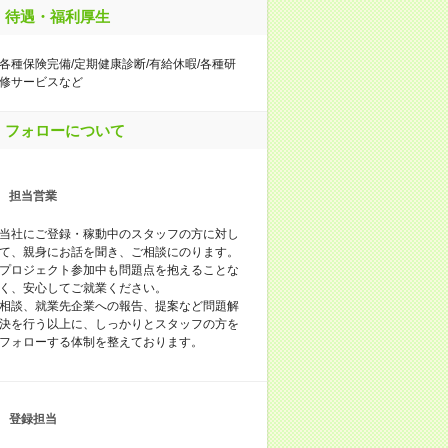
待遇・福利厚生
各種保険完備/定期健康診断/有給休暇/各種研
修サービスなど
フォローについて
担当営業
当社にご登録・稼動中のスタッフの方に対し
て、親身にお話を聞き、ご相談にのります。
プロジェクト参加中も問題点を抱えることな
く、安心してご就業ください。
相談、就業先企業への報告、提案など問題解
決を行う以上に、しっかりとスタッフの方を
フォローする体制を整えております。
登録担当