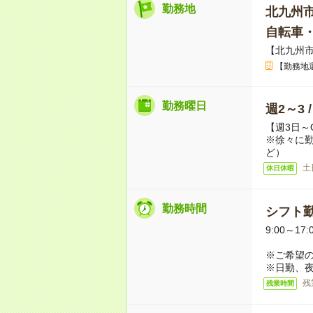
勤務地
北九州
自転車
【北九州
【勤務地
勤務曜日
週2～3 
【週3日～
※徐々に
ど）
土
休日休暇
勤務時間
シフト勤
9:00～17
※ご希望
※日勤、夜
残
残業時間