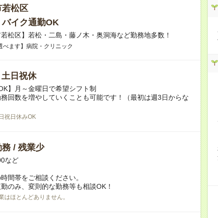
市若松区
・バイク通勤OK
市若松区】若松・二島・藤ノ木・奥洞海など勤務地多数！
選べます】病院・クリニック
/ 土日祝休
OK】月～金曜日で希望シフト制
勤務回数を増やしていくことも可能です！（最初は週3日からな
日祝日休みOK
務 / 残業少
:00など
の時間帯をご相談ください。
勤のみ、変則的な勤務等も相談OK！
業はほとんどありません。