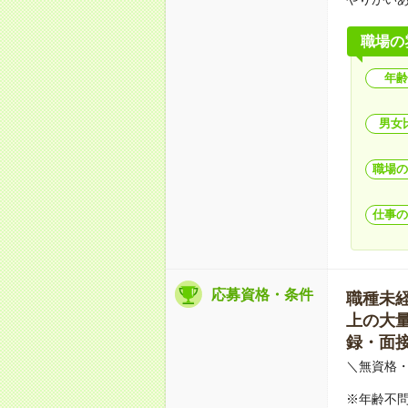
職場の
年齢
男女
職場の
仕事の
応募資格・条件
職種未経験
上の大量募
録・面接
＼無資格・
※年齢不