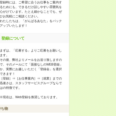
登録時には、ご希望に合うお仕事をご案内す
るためにも、できるだけ話しやすい雰囲気を
心がけています。たとえ細かなことでも、ぜ
ひお気軽にご相談ください。
わたしたちは、「がんばるあなた」をバック
アップいたします！
登録について
まずは、「応募する」よりご応募をお願いし
ます。
その後、弊社よりメールをお送り致しますの
で、そのメールにて「面接なしのWEB登録」
か、実際にお越しいただく「登録会」を選択
できます！
［登録］⇒［お仕事案内］⇒［就業］までの
迅速さは、スタッフサービスグループならで
はの特徴です。
※現在は、Web登録を推奨しております。
持ち物