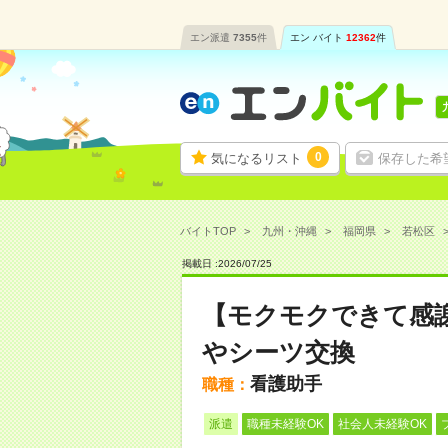
エン派遣
7355
件
エン バイト
12362
件
0
気になるリスト
保存した希
バイトTOP
九州・沖縄
福岡県
若松区
掲載日 :
2026
/
07
/
25
【モクモクできて感
やシーツ交換
看護助手
職種：
派遣
職種未経験OK
社会人未経験OK