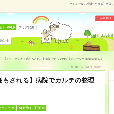
【モクモクできて感謝もされる】病院でカ
会員登録
エリア変更
九州・沖縄版
望条件
【モクモクできて感謝もされる】病院でカルテの整理やシーツ交換(91619567）
No.STFSVQ看KJ2_福岡23
謝もされる】病院でカルテの整理
ブランクOK
WEB登録・面接OK