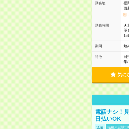
福
勤務地
西
★
勤務時間
望
1
短
期間
日
特徴
集
/
気に
電話ナシ！見
日払いOK
派遣
職種未経験O