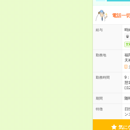
電話一切
時
給与
交
福
勤務地
天
9：
勤務時間
憩1
□1
随
期間
日
特徴
ン
気に