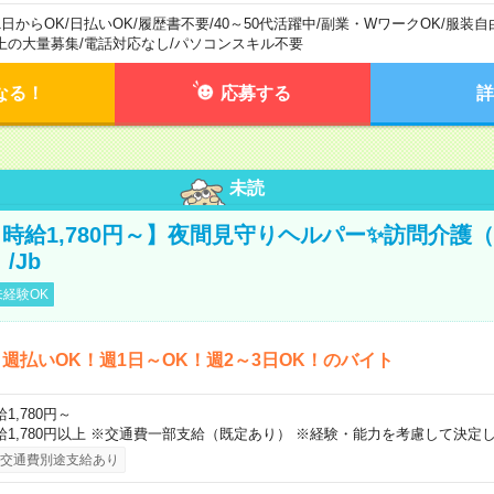
1日からOK
/
日払いOK
/
履歴書不要
/
40～50代活躍中
/
副業・WワークOK
/
服装自
上の大量募集
/
電話対応なし
/
パソコンスキル不要
なる！
応募する
詳
未読
時給1,780円～】夜間見守りヘルパー✨訪問介護（
/Jb
経験OK
週払いOK！週1日～OK！週2～3日OK！のバイト
1,780円～
給1,780円以上 ※交通費一部支給（既定あり） ※経験・能力を考慮して決定し
交通費別途支給あり