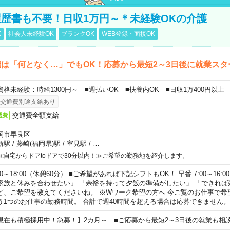
歴書も不要！日収1万円～＊未経験OKの介護
K
社会人未経験OK
ブランクOK
WEB登録・面接OK
は「何となく…」でもOK！応募から最短2～3日後に就業スタ
資格未経験：時給1300円～ ■週払いOK ■扶養内OK ■日収1万400円以上
交通費別途支給あり
交通費全額支給
通費
岡市早良区
新駅
/
藤崎(福岡県)駅
/
室見駅
/
…
≪自宅からドアtoドアで30分以内！≫ご希望の勤務地を紹介します。
00～18:00（休憩60分） ■ご希望があれば下記シフトもOK！ 早番 7:00～16:00 遅
家族と休みを合わせたい」 「余裕を持って夕飯の準備がしたい」 「できれば
ど、ご希望を教えてくださいね。 ※Wワーク希望の方へ 今ご覧のお仕事で希
う1つのお仕事の勤務時間。 合計で週40時間を超える場合は応募できません。
現在も積極採用中！急募！】2カ月～ ■ご応募から最短2～3日後の就業も相