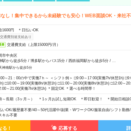
なし！集中できるから未経験でも安心！WEB面談OK・来社
給1600円 ＊日払いOK
交通費別途支給あり
交通費支給（上限15000円/月）
通費
岡市中央区
神駅から徒歩5分
/
博多駅からバス15分
/
西鉄福岡駅から徒歩5分
/
…
天神南駅から徒歩5分
00～21：00の中で実働7ｈ～ ＜シフト例＞ □9:00～17:00(実働7h/休憩1h) □9:0
h) □10:00～19:00(実働8h/休憩1h) □11:00～20:00(実働8h/休憩1h) □12:00～2
2:00～21:00(実働7h/休憩1h) ＊固定OK ＊選べる時間帯！
時～長期（3ヶ月～） ＊1ヶ月お試し短期OK ＊即日歓迎！ ＊開始日相談
払いOK
/
履歴書不要
/
40～50代活躍中
/
副業・WワークOK
/
服装自由
/
シフト勤務
/
スキル不要
なる！
応募する
詳