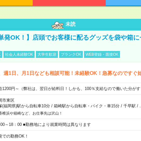
未読
単発OK！】店頭でお客様に配るグッズを袋や箱に
K
社会人未経験OK
大学生歓迎
ブランクOK
WEB登録・面接OK
、週1日、月1日なども相談可能！未経験OK！急募なのですぐ
給1200円～（弊社は、翌日が給料日！しかも、100％支給なので働いた分が
岡市東区
塚(福岡県)駅から自転車10分
/
箱崎駅から自転車・バイク・車15分
/
千早駅
/
香椎浜や箱崎など、お仕事先は沢山！
：00～18：00 ■勤務地により就業時間は異なります
発での勤務OK！