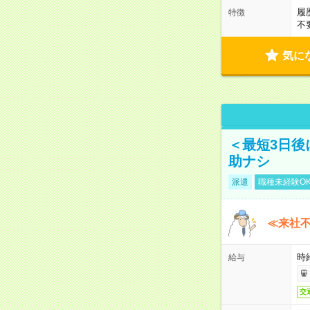
履
特徴
不
気に
＜最短3日後
助ナシ
派遣
職種未経験O
≪来社不
時
給与
交