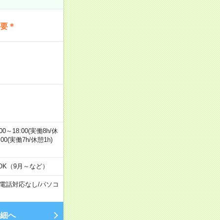
不要＊
0～18:00(実働8h/休
0:00(実働7h/休憩1h)
OK（9月～など）
電話対応なし
/
パソコ
細へ