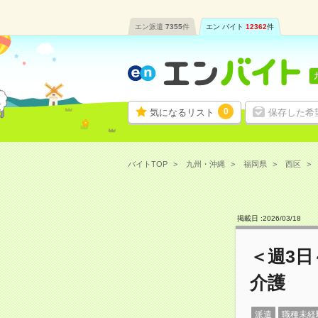
エン派遣
7355
件
エン バイト
12362
件
0
気になるリスト
保存した希
バイトTOP
九州・沖縄
福岡県
西区
掲載日 :
2026
/
03
/
18
＜週3
介護
派遣
職種未経