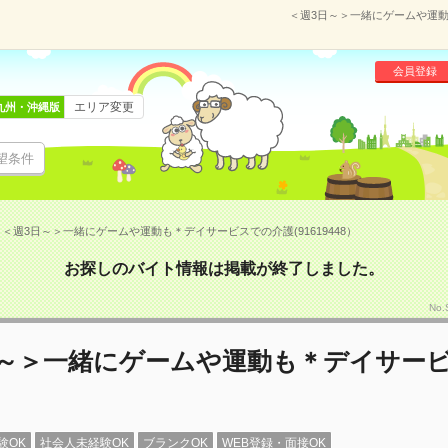
＜週3日～＞一緒にゲームや運動も
会員登録
エリア変更
九州・沖縄版
望条件
＜週3日～＞一緒にゲームや運動も＊デイサービスでの介護(91619448）
お探しのバイト情報は掲載が終了しました。
No
日～＞一緒にゲームや運動も＊デイサー
験OK
社会人未経験OK
ブランクOK
WEB登録・面接OK