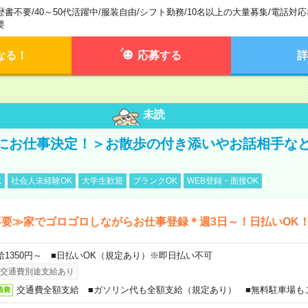
歴書不要
/
40～50代活躍中
/
服装自由
/
シフト勤務
/
10名以上の大量募集
/
電話対応
要
なる！
応募する
詳
未読
にお仕事決定！＞お散歩の付き添いやお話相手な
K
社会人未経験OK
大学生歓迎
ブランクOK
WEB登録・面接OK
要≫家でゴロゴロしながらお仕事登録＊週3日～！日払いOK
給1350円～ ■日払いOK（規定あり）※即日払い不可
交通費別途支給あり
交通費全額支給 ■ガソリン代も全額支給（規定あり） ■無料駐車場も
通費