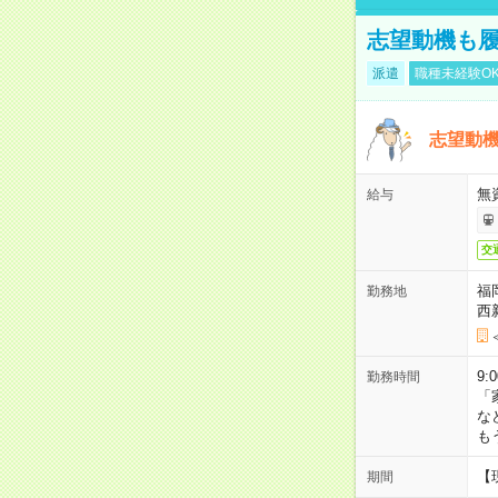
志望動機も履
派遣
職種未経験O
志望動機
無
給与
交
福
勤務地
西
9:
勤務時間
「
な
も
【
期間