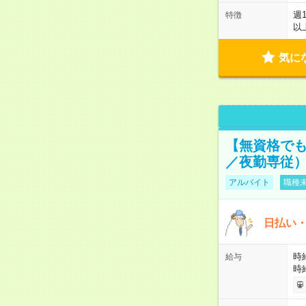
週
特徴
以
気に
【無資格でも
／夜勤専従） 
アルバイト
職種未
日払い・
時給
給与
時