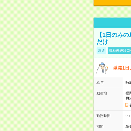
【1日のみの
だけ
派遣
職種未経験O
単発1日
時
給与
福
勤務地
貝
9
勤務時間
単
期間