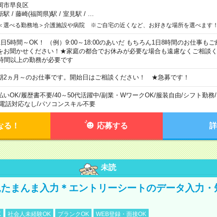
岡市早良区
新駅
/
藤崎(福岡県)駅
/
室見駅
/
…
＜選べる勤務地＞介護施設や病院 ※ご自宅の近くなど、お好きな場所を選べます
1日5時間～OK！ （例）9:00～18:00のあいだ もちろん1日8時間のお仕事
をお聞かせください！★家庭の都合でお休みが必要な場合も遠慮なくご相談く
5時間以上の勤務が必要です
期2ヵ月～のお仕事です。開始日はご相談ください！ ★急募です！
払いOK
/
履歴書不要
/
40～50代活躍中
/
副業・WワークOK
/
服装自由
/
シフト勤務
/
電話対応なし
/
パソコンスキル不要
なる！
応募する
詳
未読
たまんま入力＊エントリーシートのデータ入力・
K
社会人未経験OK
ブランクOK
WEB登録・面接OK