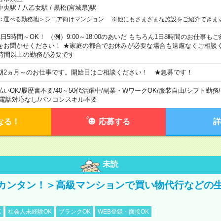
中央駅
/
八乙女駅
/
黒松(宮城県)駅
＜選べる勤務地＞シニア向けマンション ※他にもさまざまな施設をご紹介できま
1日5時間～OK！ （例）9:00～18:00のあいだ もちろん1日8時間のお仕事
をお聞かせください！ ★家庭の都合でお休みが必要な場合も遠慮なくご相談く
5時間以上の勤務が必要です
期2ヵ月～のお仕事です。開始日はご相談ください！ ★急募です！
払いOK
/
履歴書不要
/
40～50代活躍中
/
副業・WワークOK
/
服装自由
/
シフト勤務
/
電話対応なし
/
パソコンスキル不要
なる！
応募する
詳
未読
カンタン！＞高級マンションで買い物代行などの
K
社会人未経験OK
ブランクOK
WEB登録・面接OK