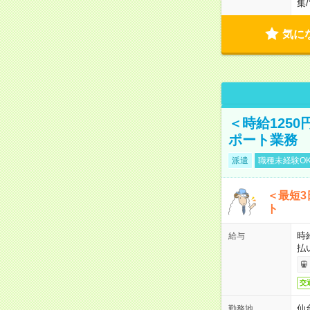
集
/
気に
＜時給125
ポート業務
派遣
職種未経験O
＜最短
ト
時
給与
払
交
仙
勤務地