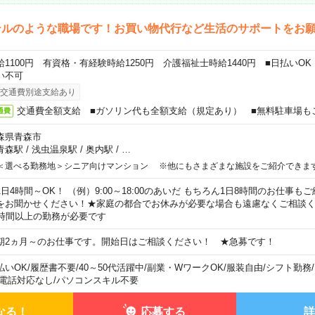
テルのような職場です！お買い物代行など生活のサポートをお
給1100円 有資格・有経験時給1250円 介護福祉士時給1440円 ■日払いO
い不可
交通費別途支給あり
交通費全額支給 ■ガソリン代も全額支給（規定あり） ■無料駐車場も
通費
森県青森市
青森駅
/
浅虫温泉駅
/
奥内駅
/
…
＜選べる勤務地＞シニア向けマンション ※他にもさまざまな施設をご紹介できま
1日4時間～OK！ （例）9:00～18:00のあいだ もちろん1日8時間のお仕事
をお聞かせください！★家庭の都合でお休みが必要な場合も遠慮なくご相談く
5時間以上の勤務が必要です
期2ヵ月～のお仕事です。開始日はご相談ください！ ★急募です！
払いOK
/
履歴書不要
/
40～50代活躍中
/
副業・WワークOK
/
服装自由
/
シフト勤務
/
電話対応なし
/
パソコンスキル不要
なる！
応募する
詳