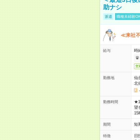
助ナシ
派遣
職種未経験O
≪来社不
時
給与
交
仙
勤務地
北
★
勤務時間
望
1
短
期間
日
特徴