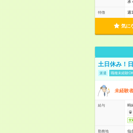
承
週
特徴
気に
土日休み！
派遣
職種未経験O
未経験
時給
給与
交
仙
勤務地