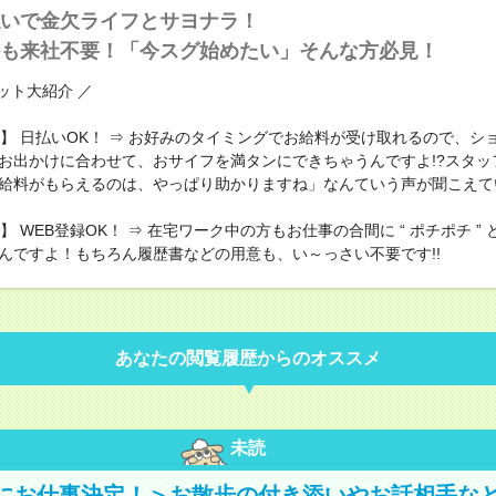
いで金欠ライフとサヨナラ！
も来社不要！「今スグ始めたい」そんな方必見！
ット大紹介 ／
1 】 日払いOK！ ⇒ お好みのタイミングでお給料が受け取れるので、シ
お出かけに合わせて、おサイフを満タンにできちゃうんですよ!?スタッ
給料がもらえるのは、やっぱり助かりますね」なんていう声が聞こえて
 】 WEB登録OK！ ⇒ 在宅ワーク中の方もお仕事の合間に “ ポチポチ ”
んですよ！もちろん履歴書などの用意も、い～っさい不要です!!
あなたの閲覧履歴からのオススメ
未読
にお仕事決定！＞お散歩の付き添いやお話相手な