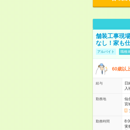
舗装工事現場
なし！家も
アルバイト
職種未
60歳以
日給
給与
入
仙
勤務地
宮
8:
勤務時間
実