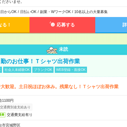
くださいませ。
1日からOK / 日払いOK / 副業・WワークOK / 10名以上の大量募集
なる！
応募する
詳
未読
日勤のお仕事！Ｔシャツ出荷作業
K
社会人未経験OK
ブランクOK
WEB登録・面接OK
者大歓迎。土日祝ほぼお休み。残業なし！Ｔシャツ出荷作業
1100円
交通費別途支給あり
交通費支給有り
通費
台市宮城野区