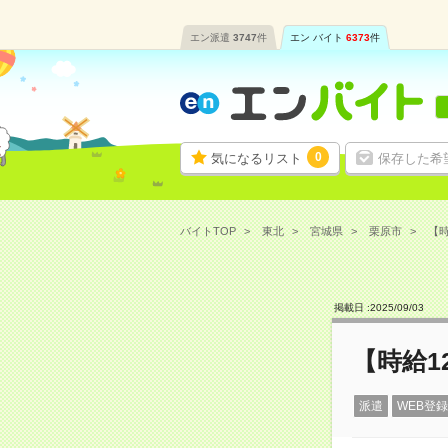
エン派遣
3747
件
エン バイト
6373
件
0
気になるリスト
保存した希
バイトTOP
東北
宮城県
栗原市
【時
掲載日 :
2025
/
09
/
03
【時給1
派遣
WEB登