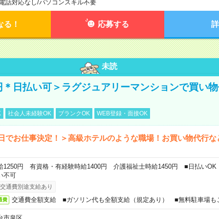
電話対応なし
/
パソコンスキル不要
なる！
応募する
詳
未読
0円＊日払い可＞ラグジュアリーマンションで買い
K
社会人未経験OK
ブランクOK
WEB登録・面接OK
3日でお仕事決定！＞高級ホテルのような職場！お買い物代行な
給1250円 有資格・有経験時給1400円 介護福祉士時給1450円 ■日払いO
い不可
交通費別途支給あり
交通費全額支給 ■ガソリン代も全額支給（規定あり） ■無料駐車場も
通費
台市泉区