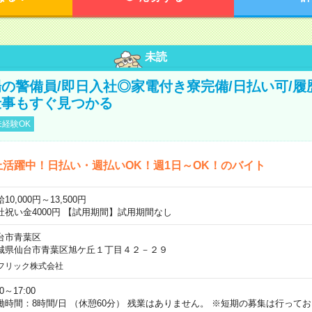
未読
の警備員/即日入社◎家電付き寮完備/日払い可/履
仕事もすぐ見つかる
経験OK
上活躍中！日払い・週払いOK！週1日～OK！のバイト
10,000円～13,500円
社祝い金4000円 【試用期間】試用期間なし
台市青葉区
城県仙台市青葉区旭ケ丘１丁目４２－２９
フリック株式会社
00～17:00
働時間：8時間/日 （休憩60分） 残業はありません。 ※短期の募集は行って