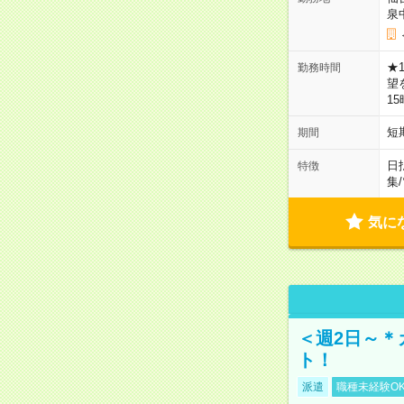
泉
★
勤務時間
望
1
短
期間
日
特徴
集
/
気に
＜週2日～＊
ト！
派遣
職種未経験O