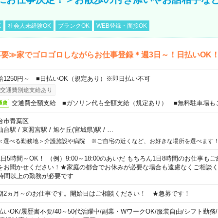
K
社会人未経験OK
ブランクOK
WEB登録・面接OK
要≫家でゴロゴロしながらお仕事登録＊週3日～！日払いOK
給1250円～ ■日払いOK（規定あり）※即日払い不可
交通費別途支給あり
交通費全額支給 ■ガソリン代も全額支給（規定あり） ■無料駐車場も
通費
台市青葉区
仙台駅
/
東照宮駅
/
旭ケ丘(宮城県)駅
/
…
＜選べる勤務地＞介護施設や病院 ※ご自宅の近くなど、お好きな場所を選べます
1日5時間～OK！ （例）9:00～18:00のあいだ もちろん1日8時間のお仕事
をお聞かせください！★家庭の都合でお休みが必要な場合も遠慮なくご相談く
5時間以上の勤務が必要です
期2ヵ月～のお仕事です。開始日はご相談ください！ ★急募です！
払いOK
/
履歴書不要
/
40～50代活躍中
/
副業・WワークOK
/
服装自由
/
シフト勤務
/