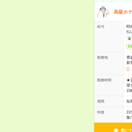
高級ホ
時
給与
払
交
青
勤務地
新
★
勤務時間
望
1
短
期間
日
特徴
集
/
気に