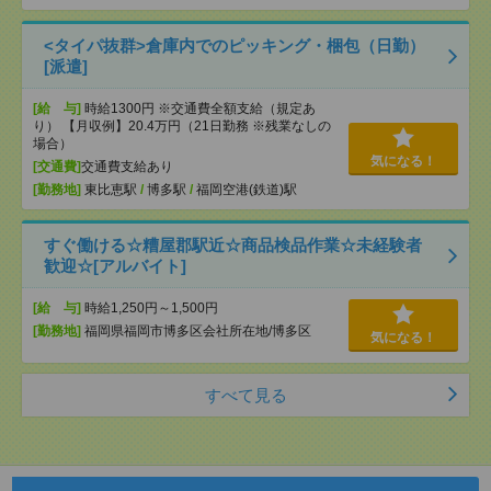
<タイパ抜群>倉庫内でのピッキング・梱包（日勤）
[派遣]
[給 与]
時給1300円 ※交通費全額支給（規定あ
り） 【月収例】20.4万円（21日勤務 ※残業なしの
場合）
気になる！
[交通費]
交通費支給あり
[勤務地]
東比恵駅
/
博多駅
/
福岡空港(鉄道)駅
すぐ働ける☆糟屋郡駅近☆商品検品作業☆未経験者
歓迎☆[アルバイト]
[給 与]
時給1,250円～1,500円
[勤務地]
福岡県福岡市博多区会社所在地/博多区
気になる！
すべて見る