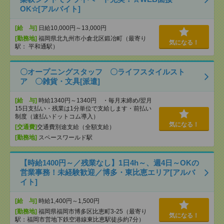
OK☆[アルバイト]
[給 与]
日給10,000円～13,000円
[勤務地]
福岡県北九州市小倉北区鍛冶町（最寄り
気になる！
駅： 平和通駅）
〇オープニングスタッフ 〇ライフスタイルスト
ア 〇雑貨・文具[派遣]
[給 与]
時給1340円～1340円 ・毎月末締め/翌月
15日支払い・残業は1分単位で支給します・前払い
制度（速払いドットコム導入）
気になる！
[交通費]
交通費別途支給（全額支給）
[勤務地]
スペースワールド駅
【時給1400円～／残業なし】1日4h～、週4日～OKの
営業事務！未経験歓迎／博多・東比恵エリア[アルバ
イト]
[給 与]
時給1,400円～1,500円
[勤務地]
福岡県福岡市博多区比恵町3-25（最寄り
気になる！
駅：福岡市営地下鉄空港線東比恵駅徒歩約7分）