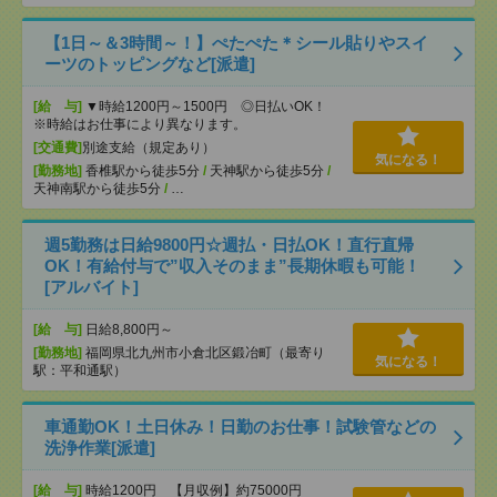
【1日～＆3時間～！】ぺたぺた＊シール貼りやスイ
ーツのトッピングなど[派遣]
[給 与]
▼時給1200円～1500円 ◎日払いOK！
※時給はお仕事により異なります。
[交通費]
別途支給（規定あり）
気になる！
[勤務地]
香椎駅から徒歩5分
/
天神駅から徒歩5分
/
天神南駅から徒歩5分
/
…
週5勤務は日給9800円☆週払・日払OK！直行直帰
OK！有給付与で”収入そのまま”長期休暇も可能！
[アルバイト]
[給 与]
日給8,800円～
[勤務地]
福岡県北九州市小倉北区鍛冶町（最寄り
気になる！
駅：平和通駅）
車通勤OK！土日休み！日勤のお仕事！試験管などの
洗浄作業[派遣]
[給 与]
時給1200円 【月収例】約75000円