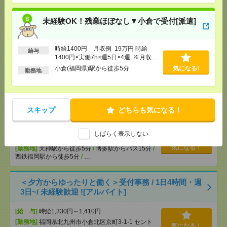
なく働ける[派遣]
未経験OK！残業ほぼなし▼小倉で受付[派遣]
[給 与]
日収2.4万円～（日勤時給1500円） ■月
収例19.4万円～（夜勤月8回勤務の場合）
[交通費]
交通費全額支給 ■ガソリン代も全額支給
時給1400円 月収例 19万円 時給
給与
（規定あり） ■無料駐車場もご相談ください
気になる！
1400円×実働7h×週5日×4週 ※月収例
[月収例]
15～20万円
を保証するものではありません。※給
小倉(福岡県)駅から徒歩5分
気になる!
勤務地
[勤務地]
門司駅
/
門司港駅
/
ノーフォーク広場駅
/
…
与即受取りサービス利用可（利用条件
有）
電話ナシ！見たまんま入力＊エントリーシートのデ
ータ入力・短期OK・日払いOK[派遣]
スキップ
どちらも気になる！
[給 与]
時給1600円 ＊日払いOK
しばらく表示しない
[交通費]
交通費支給（上限15000円/月）
気になる！
[勤務地]
天神駅から徒歩5分
/
博多駅からバス15分
/
西鉄福岡駅から徒歩5分
/
…
＜夕方からゆったりと働く＞受付事務 / 1日4時間・週
3日~/ 未経験歓迎 ![アルバイト]
[給 与]
時給1,330円～1,410円
[勤務地]
福岡県北九州市小倉北区京町3-1-1 セント
気になる！