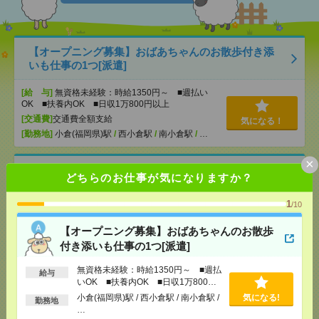
【オープニング募集】おばあちゃんのお散歩付き添
いも仕事の1つ[派遣]
[給 与]
無資格未経験：時給1350円～ ■週払い
OK ■扶養内OK ■日収1万800円以上
[交通費]
交通費全額支給
気になる！
[勤務地]
小倉(福岡県)駅
/
西小倉駅
/
南小倉駅
/
…
×
未経験OK！残業ほぼなし▼小倉で受付[派遣]
どちらのお仕事が気になりますか？
[給 与]
時給1400円 月収例 19万円 時給1400円×
1
/10
実働7h×週5日×4週 ※月収例を保証するものではあ
りません。※給与即受取りサービス利用可（利用条
【オープニング募集】おばあちゃんのお散歩
件有）
気になる！
付き添いも仕事の1つ[派遣]
[交通費]
1ヶ月3万円を上限として実費支給
[月収例]
15～20万円
無資格未経験：時給1350円～ ■週払
給与
[勤務地]
小倉(福岡県)駅から徒歩5分
いOK ■扶養内OK ■日収1万800円
以上
小倉(福岡県)駅 / 西小倉駅 / 南小倉駅 /
気になる!
勤務地
…
入浴ナシ＊夜勤でゆったり見守りだけ＊週1日～無理