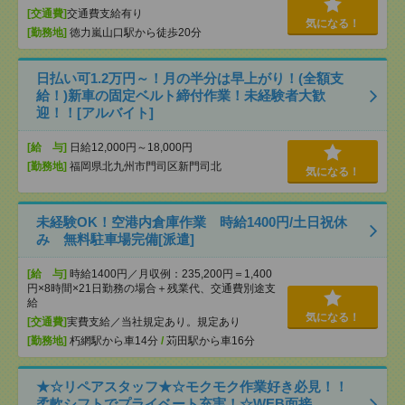
[交通費]
交通費支給有り
気になる！
[勤務地]
徳力嵐山口駅から徒歩20分
日払い可1.2万円～！月の半分は早上がり！(全額支
給！)新車の固定ベルト締付作業！未経験者大歓
迎！！[アルバイト]
[給 与]
日給12,000円～18,000円
[勤務地]
福岡県北九州市門司区新門司北
気になる！
未経験OK！空港内倉庫作業 時給1400円/土日祝休
み 無料駐車場完備[派遣]
[給 与]
時給1400円／月収例：235,200円＝1,400
円×8時間×21日勤務の場合＋残業代、交通費別途支
給
気になる！
[交通費]
実費支給／当社規定あり。規定あり
[勤務地]
朽網駅から車14分
/
苅田駅から車16分
★☆リペアスタッフ★☆モクモク作業好き必見！！
柔軟シフトでプライベート充実！☆WEB面接