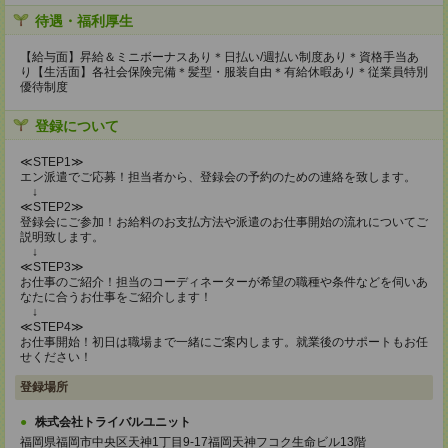
待遇・福利厚生
【給与面】昇給＆ミニボーナスあり＊日払い/週払い制度あり＊資格手当あ
り【生活面】各社会保険完備＊髪型・服装自由＊有給休暇あり＊従業員特別
優待制度
登録について
≪STEP1≫
エン派遣でご応募！担当者から、登録会の予約のための連絡を致します。
↓
≪STEP2≫
登録会にご参加！お給料のお支払方法や派遣のお仕事開始の流れについてご
説明致します。
↓
≪STEP3≫
お仕事のご紹介！担当のコーディネーターが希望の職種や条件などを伺いあ
なたに合うお仕事をご紹介します！
↓
≪STEP4≫
お仕事開始！初日は職場まで一緒にご案内します。就業後のサポートもお任
せください！
登録場所
株式会社トライバルユニット
福岡県福岡市中央区天神1丁目9-17福岡天神フコク生命ビル13階