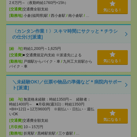
2.6万円～（夜勤時給1760円×15h）
[交通費]
交通費全額支給
気になる！
[勤務地]
小倉(福岡県)駅
/
西小倉駅
/
南小倉駅
/
…
〈カンタン作業！〉スキマ時間にサクッと＊チラシ
の仕分け[派遣]
[給 与]
時給1,200円～1,625円
[交通費]
■ 交通費規定内支給 ※派遣先による
気になる！
[勤務地]
戸畑駅からバイク・車
/
九州工大前駅から
バイク・車
＼未経験OK!／伝票や物品の準備など＊病院内サポー
ト[派遣]
[給 与]
無資格未経験：時給1350円～ 経験者：
時給1400円～ ■月収例(週3日)：時給1350円
×8H×12日＝12万9600円 ※前払い・日払い・週払
いOK
気になる！
[交通費]
交通費全額支給
[月収例]
10～15万円
[勤務地]
折尾駅
/
黒崎駅前駅
/
三ケ森駅
/
…