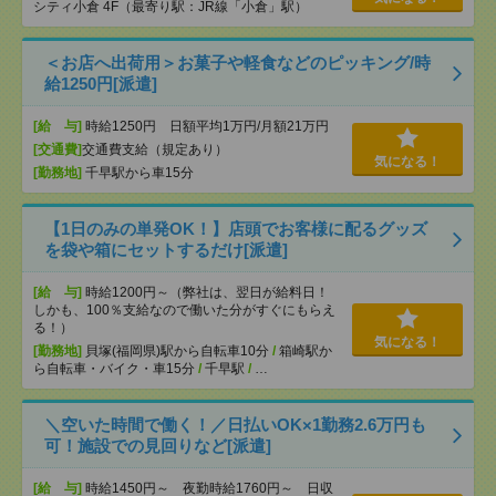
シティ小倉 4F（最寄り駅：JR線「小倉」駅）
＜お店へ出荷用＞お菓子や軽食などのピッキング/時
給1250円[派遣]
[給 与]
時給1250円 日額平均1万円/月額21万円
[交通費]
交通費支給（規定あり）
気になる！
[勤務地]
千早駅から車15分
【1日のみの単発OK！】店頭でお客様に配るグッズ
を袋や箱にセットするだけ[派遣]
[給 与]
時給1200円～（弊社は、翌日が給料日！
しかも、100％支給なので働いた分がすぐにもらえ
る！）
気になる！
[勤務地]
貝塚(福岡県)駅から自転車10分
/
箱崎駅か
ら自転車・バイク・車15分
/
千早駅
/
…
＼空いた時間で働く！／日払いOK×1勤務2.6万円も
可！施設での見回りなど[派遣]
[給 与]
時給1450円～ 夜勤時給1760円～ 日収