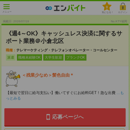
0
メニュー
気になる！
ログイン
掲載日 :2026
/
07
/
19
No.KTY福岡
《週4～OK》キャッシュレス決済に関するサ
ポート業務＠小倉北区
職種：
テレマーケティング・テレフォンオペレーター・コールセンター
派遣
職種未経験OK
大学生歓迎
ブランクOK
＜残業少なめ＞髪色自由＊
【最短で翌日に給与支払い】働いてすぐにお給料GET！急な出費
...も
っとみる
応募ページへ