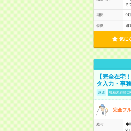
き
9
期間
週
特徴
気に
【完全在宅！
タ入力・事
派遣
職種未経験O
完全フ
◆
給与
6h