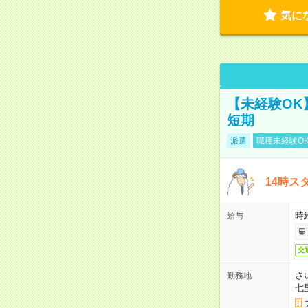
気に
【未経験OK
短期
派遣
職種未経験O
14時ス
時
給与
交
さ
勤務地
七