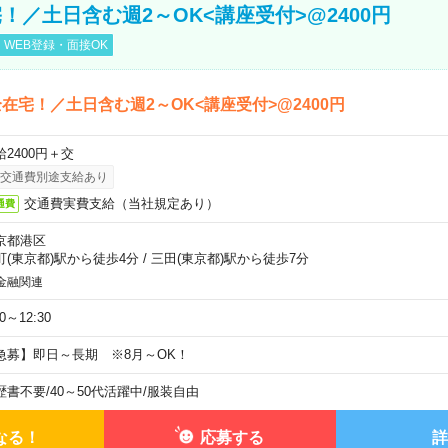
！／土日含む週2～OK<講座受付>@2400円
WEB登録・面接OK
在宅！／土日含む週2～OK<講座受付>@2400円
給2400円＋交
交通費別途支給あり
交通費実費支給（当社規定あり）
通費
京都港区
町(東京都)駅から徒歩4分
/
三田(東京都)駅から徒歩7分
金融関連
30～12:30
急募】即日～長期 ※8月～OK！
歴書不要
/
40～50代活躍中
/
服装自由
なる！
応募する
詳