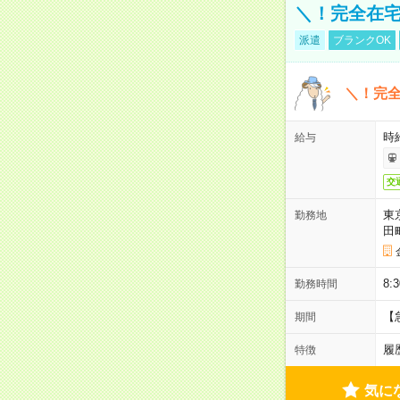
＼！完全在宅
派遣
ブランクOK
＼！完全
時
給与
交
東
勤務地
田
8:
勤務時間
【
期間
履
特徴
気に