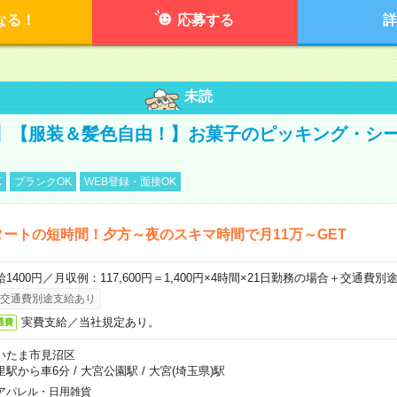
なる！
応募する
詳
未読
】【服装＆髪色自由！】お菓子のピッキング・シ
K
ブランクOK
WEB登録・面接OK
タートの短時間！夕方～夜のスキマ時間で月11万～GET
給1400円／月収例：117,600円＝1,400円×4時間×21日勤務の場合＋交通費別
交通費別途支給あり
実費支給／当社規定あり。
通費
いたま市見沼区
里駅から車6分
/
大宮公園駅
/
大宮(埼玉県)駅
アパレル・日用雑貨