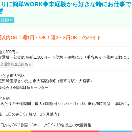
りに簡単WORK◆未経験から好きな時にお仕事で
督
経験OK
間以内OK！週1日～OK！週2～3日OK！のバイト
1,300円～
交通費一部支給 時給1,300円～ ※試験・役割により手当あり ※勤務回数によ
交通費別途支給あり
いたま市大宮区
玉県埼玉県さいたま市大宮区錦町（最寄り駅：大宮駅）
株式会社全国試験運営センター
フト制
日あたりの実働時間：最大7時間/日 09：00～17：00 ※勤務時間は 試験に
発・1日のみOK / 短期（1ヶ月以内）
1日からOK / 副業・WワークOK / 10名以上の大量募集