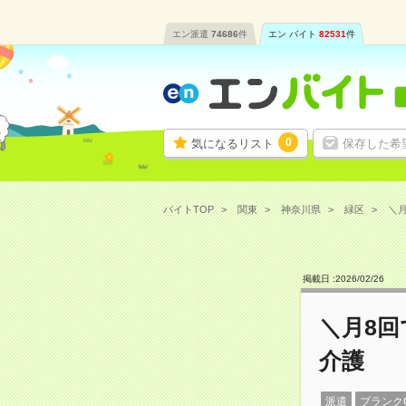
エン派遣
74686
件
エン バイト
82531
件
0
気になるリスト
保存した希
バイトTOP
関東
神奈川県
緑区
＼月
掲載日 :
2026
/
02
/
26
＼月8回
介護
派遣
ブランク