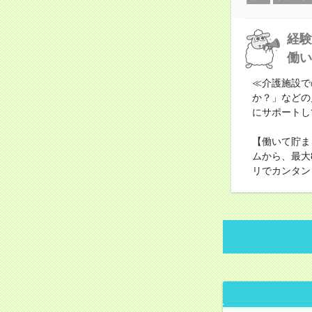
経験
働い
≪介護施設で
か？」などの
にサポートし
【働いて貯ま
ムから、最大
リでカンタン