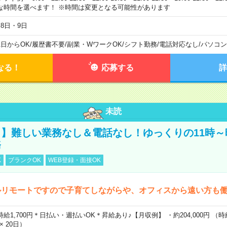
な時間を選べます！ ※時間は変更となる可能性があります
月8日・9日
1日からOK
/
履歴書不要
/
副業・WワークOK
/
シフト勤務
/
電話対応なし
/
パソコン
なる！
応募する
詳
未読
】難しい業務なし＆電話なし！ゆっくりの11時～
務
K
ブランクOK
WEB登録・面接OK
ルリモートですので子育てしながらや、オフィスから遠い方も
時給1,700円＊日払い・週払いOK＊昇給あり♪【月収例】 ・約204,000円 （時給1
 × 20日）