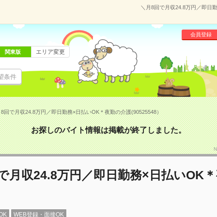
＼月8回で月収24.8万円／即日勤
会員登録
エリア変更
関東版
望条件
8回で月収24.8万円／即日勤務×日払いOK＊夜勤の介護(90525548）
お探しのバイト情報は掲載が終了しました。
N
で月収24.8万円／即日勤務×日払いOK
OK
WEB登録・面接OK