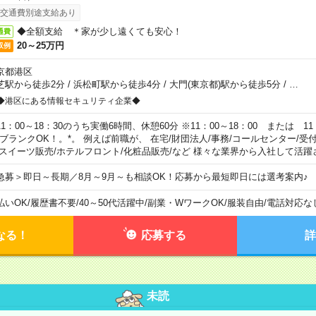
交通費別途支給あり
◆全額支給 ＊家が少し遠くても安心！
通費
20～25万円
収例
京都港区
芝駅から徒歩2分
/
浜松町駅から徒歩4分
/
大門(東京都)駅から徒歩5分
/
…
◆港区にある情報セキュリティ企業◆
11：00～18：30のうち実働6時間、休憩60分 ※11：00～18：00 または 11
。ブランクOK！。*。 例えば前職が、 在宅/財団法人/事務/コールセンター/受
 スイーツ販売/ホテルフロント/化粧品販売/など 様々な業界から入社して活躍
急募＞即日～長期／8月～9月～も相談OK！応募から最短即日には選考案内♪
払いOK
/
履歴書不要
/
40～50代活躍中
/
副業・WワークOK
/
服装自由
/
電話対応な
なる！
応募する
詳
未読