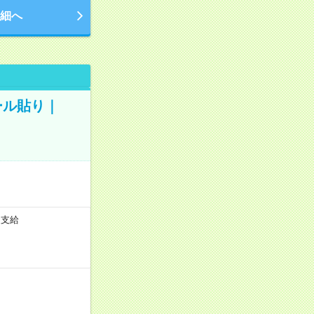
細へ
ール貼り｜
途支給