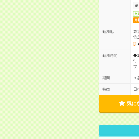
交
月
東
勤務地
竹
◆
勤務時間
*
フ
＜
期間
日
特徴
気に