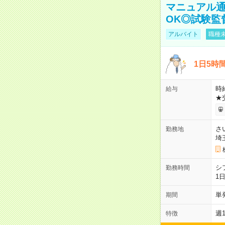
マニュアル通
OK◎試験監
アルバイト
職種未
1日5時
時給
給与
★
さ
勤務地
埼
シ
勤務時間
1
単
期間
週
特徴