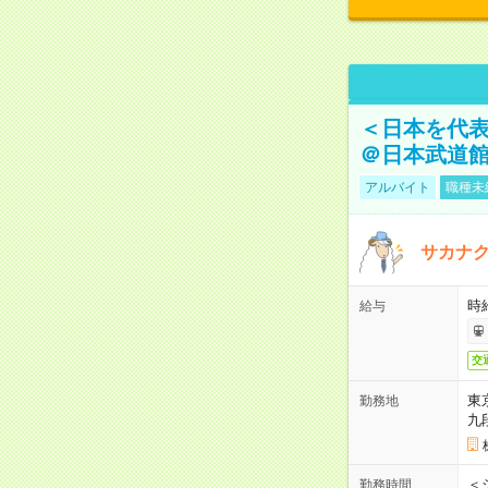
＜日本を代
＠日本武道
アルバイト
職種未
サカナク
時
給与
交
東
勤務地
九
＜シ
勤務時間