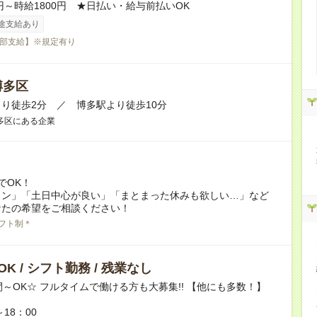
0円～時給1800円 ★日払い・給与前払いOK
途支給あり
部支給】※規定有り
博多区
り徒歩2分 ／ 博多駅より徒歩10分
多区にある企業
でOK！
イン」「土日中心が良い」「まとまった休みも欲しい…」など
なたの希望をご相談ください！
フト制＊
K / シフト勤務 / 残業なし
間～OK☆ フルタイムで働ける方も大募集!! 【他にも多数！】
～18：00