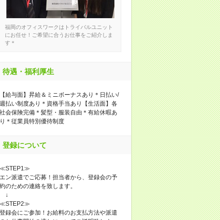
福岡のオフィスワークはトライバルユニット
にお任せ！ご希望に合うお仕事をご紹介しま
す＊
待遇・福利厚生
【給与面】昇給＆ミニボーナスあり＊日払い/
週払い制度あり＊資格手当あり【生活面】各
社会保険完備＊髪型・服装自由＊有給休暇あ
り＊従業員特別優待制度
登録について
≪STEP1≫
エン派遣でご応募！担当者から、登録会の予
約のための連絡を致します。
↓
≪STEP2≫
登録会にご参加！お給料のお支払方法や派遣