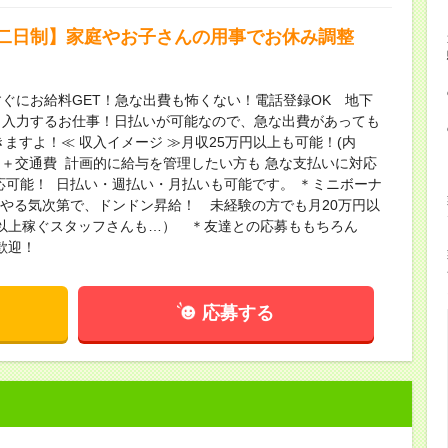
二日制】家庭やお子さんの用事でお休み調整
ぐにお給料GET！急な出費も怖くない！電話登録OK 地下
と入力するお仕事！日払いが可能なので、急な出費があっても
ますよ！≪ 収入イメージ ≫月収25万円以上も可能！(内
5日)＋交通費 計画的に給与を管理したい方も 急な支払いに対応
応可能！ 日払い・週払い・月払いも可能です。 ＊ミニボーナ
＊やる気次第で、ドンドン昇給！ 未経験の方でも月20万円以
円以上稼ぐスタッフさんも…） ＊友達との応募ももちろん
歓迎！
応募する