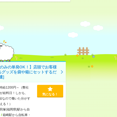
日のみの単発OK！】店頭でお客様
るグッズを袋や箱にセットするだ
遣]
時給1200円～（弊社
が給料日！しかも、
気になる！
支給なので働いた分がす
える！）
貝塚(福岡県)駅から自
分
/
箱崎駅から自転車・