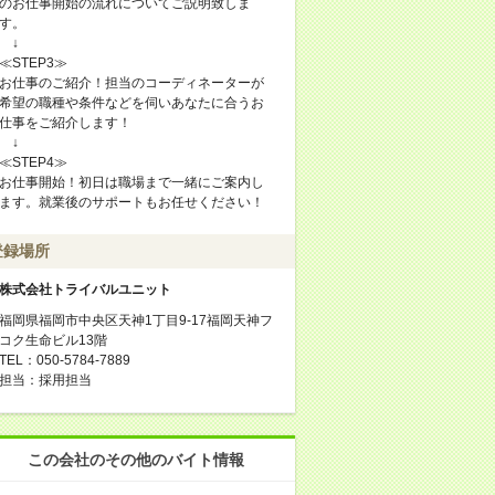
のお仕事開始の流れについてご説明致しま
す。
↓
≪STEP3≫
お仕事のご紹介！担当のコーディネーターが
希望の職種や条件などを伺いあなたに合うお
仕事をご紹介します！
↓
≪STEP4≫
お仕事開始！初日は職場まで一緒にご案内し
ます。就業後のサポートもお任せください！
登録場所
株式会社トライバルユニット
福岡県福岡市中央区天神1丁目9-17福岡天神フ
コク生命ビル13階
TEL：050-5784-7889
担当：採用担当
この会社のその他のバイト情報