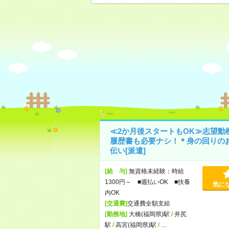
≪2か月後スタートもOK≫志望動
履歴書も必要ナシ！＊身の回りの
伝い[派遣]
[給 与]
無資格未経験：時給
1300円～ ■週払いOK ■扶養
気に
内OK
[交通費]
交通費全額支給
[勤務地]
大橋(福岡県)駅
/
井尻
駅
/
高宮(福岡県)駅
/
…