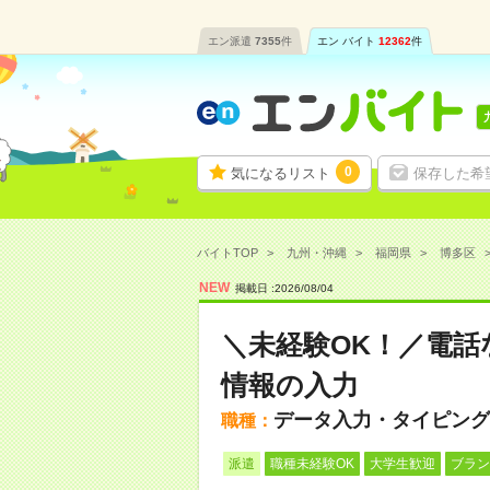
エン派遣
7355
件
エン バイト
12362
件
0
気になるリスト
保存した希
バイトTOP
九州・沖縄
福岡県
博多区
NEW
掲載日 :
2026
/
08
/
04
＼未経験OK！／電
情報の入力
データ入力・タイピング
職種：
派遣
職種未経験OK
大学生歓迎
ブラン