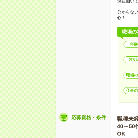
現在働い
分からな
心！
職場の
年齢
男女
職場の
仕事の
応募資格・条件
職種未経験
40～5
OK