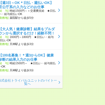
【週3日～OK＊日払・週払いOK】
官公庁系の入力などのお仕事
[給 与]
時給1500円～＋交通費支給 ★日払
い・給与前払いOK
[勤務地]
薬院駅から徒歩5分
【大人気！健康診断】結果をプルダ
ウンから選択するだけ！経験不問！
[給 与]
1600円～1800円 ★日払い・給与
前払いOK
[勤務地]
天神駅より徒歩3分
【100名募集！＊週3からOK】健康
診断の結果入力のお仕事
[給 与]
時給1500円～ ★日払い・給与前払
いOK
[勤務地]
天神駅より徒歩3分
株式会社トライバルユニットのバイト一
覧へ