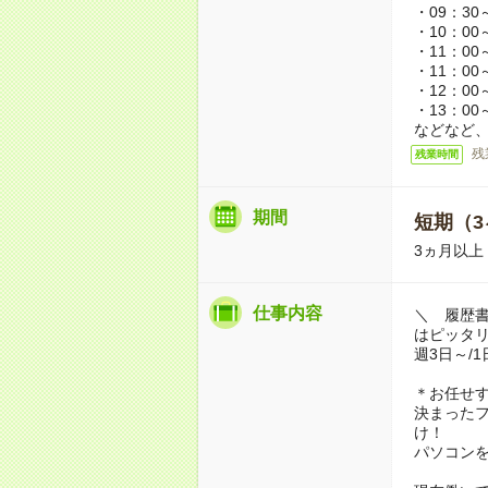
・09：30
・10：00
・11：00
・11：00
・12：00
・13：00
などなど、
残
残業時間
期間
短期（3
3ヵ月以上
仕事内容
＼ 履歴書
はピッタ
週3日～/
＊お任せ
決まった
け！
パソコン