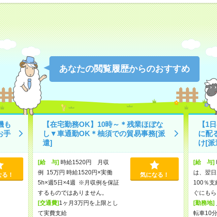
あなたの閲覧履歴からのおすすめ
機も
【在宅勤務OK】10時～＊残業ほぼな
【1
お手
し▼車通勤OK＊柚須での貿易事務[派
に配
遣]
け[派
[給 与]
時給1520円 月収
[給 与]
例 15万円 時給1520円×実働
は、翌日
なる！
気になる！
5h×週5日×4週 ※月収例を保証
100％
するものではありません。
ぐにもら
[交通費]
1ヶ月3万円を上限とし
[勤務地]
て実費支給
転車10