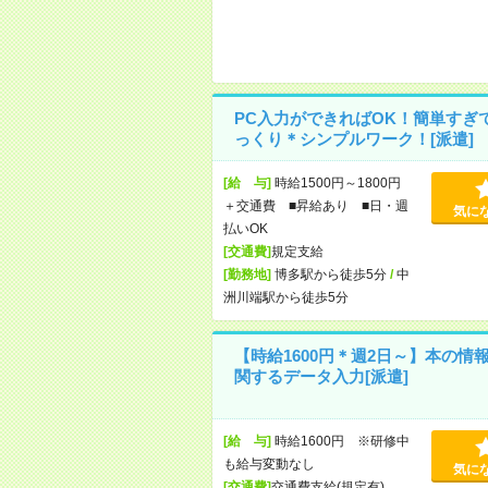
PC入力ができればOK！簡単すぎ
っくり＊シンプルワーク！[派遣]
[給 与]
時給1500円～1800円
＋交通費 ■昇給あり ■日・週
気に
払いOK
[交通費]
規定支給
[勤務地]
博多駅から徒歩5分
/
中
洲川端駅から徒歩5分
【時給1600円＊週2日～】本の情
関するデータ入力[派遣]
[給 与]
時給1600円 ※研修中
も給与変動なし
気に
[交通費]
交通費支給(規定有)