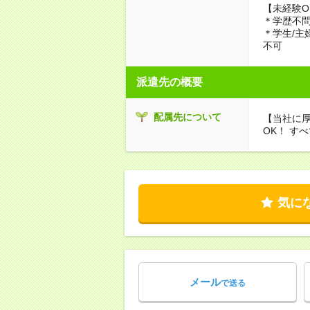
【未経験O
＊学歴不
＊学生/主
不可
派遣先の概要
配属先について
【当社に厚
OK！ す
気に
メール
で送る