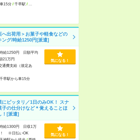
車15分
/
千早駅
/
…
店へ出荷用＞お菓子や軽食などの
ング/時給1250円[派遣]
時給1250円 日額平均
額21万円
気になる！
交通費支給（規定あ
千早駅から車15分
業にピッタリ／1日のみOK！ スナ
菓子の仕分けなど＊覚えることほ
！[派遣]
時給1300円 日収1万
！ ※日払いOK
気になる！
天神駅から徒歩
/
西鉄