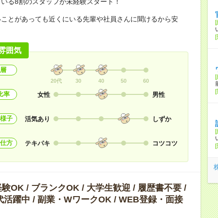
ている8割のスタッフが未経験スタート！
いことがあっても近くにいる先輩や社員さんに聞けるから安
雰囲気
層
20代
30
40
50
60
比率
女性
男性
様子
活気あり
しずか
仕方
テキパキ
コツコツ
OK / ブランクOK / 大学生歓迎 / 履歴書不要 /
0代活躍中 / 副業・WワークOK / WEB登録・面接