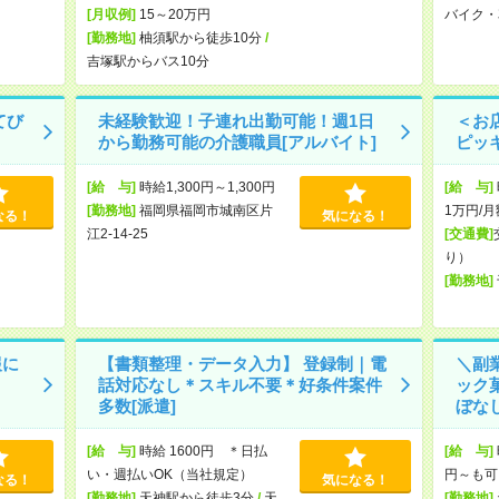
[月収例]
15～20万円
バイク・
[勤務地]
柚須駅から徒歩10分
/
吉塚駅からバス10分
てび
未経験歓迎！子連れ出勤可能！週1日
＜お
から勤務可能の介護職員[アルバイト]
ピッキ
[給 与]
時給1,300円～1,300円
[給 与]
[勤務地]
福岡県福岡市城南区片
1万円/月
なる！
気になる！
江2-14-25
[交通費]
り）
[勤務地]
報に
【書類整理・データ入力】 登録制｜電
＼副
話対応なし＊スキル不要＊好条件案件
ック
多数[派遣]
ぼなし
[給 与]
時給 1600円 ＊日払
[給 与]
い・週払いOK（当社規定）
円～も可
なる！
気になる！
[勤務地]
天神駅から徒歩3分
/
天
[勤務地]