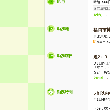
給与
時給150
交通費別
【一
交通費
勤務地
福岡市
東比恵駅よ
福岡市博
勤務曜日
週2～3
週3日以上
「平日メ
など、あ
シ
休日休暇
勤務時間
5ｈ以内O
＊1日4時
・09：00