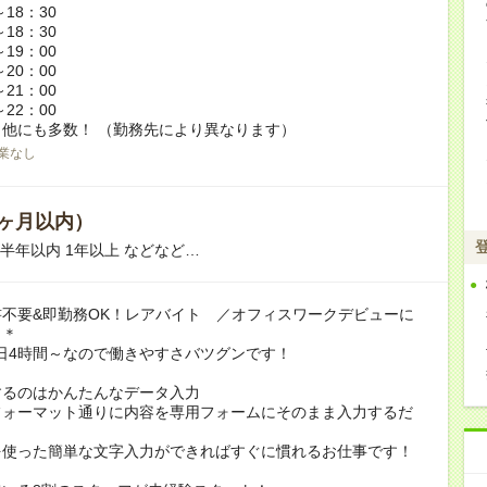
～18：30
～18：30
～19：00
～20：00
～21：00
～22：00
他にも多数！ （勤務先により異なります）
業なし
ヶ月以内）
 半年以内 1年以上 などなど…
不要&即勤務OK！レアバイト ／オフィスワークデビューに
リ＊
1日4時間～なので働きやすさバツグンです！
するのはかんたんなデータ入力
フォーマット通りに内容を専用フォームにそのまま入力するだ
を使った簡単な文字入力ができればすぐに慣れるお仕事です！