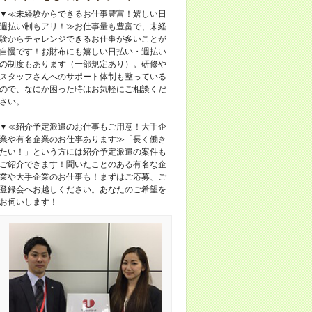
▼≪未経験からできるお仕事豊富！嬉しい日
週払い制もアリ！≫お仕事量も豊富で、未経
験からチャレンジできるお仕事が多いことが
自慢です！お財布にも嬉しい日払い・週払い
の制度もあります（一部規定あり）。研修や
スタッフさんへのサポート体制も整っている
ので、なにか困った時はお気軽にご相談くだ
さい。
▼≪紹介予定派遣のお仕事もご用意！大手企
業や有名企業のお仕事あります≫「長く働き
たい！」という方には紹介予定派遣の案件も
ご紹介できます！聞いたことのある有名な企
業や大手企業のお仕事も！まずはご応募、ご
登録会へお越しください。あなたのご希望を
お伺いします！