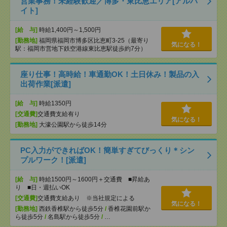
営業事務！未経験歓迎／博多・東比恵エリア[アルバ
イト]
[給 与]
時給1,400円～1,500円
[勤務地]
福岡県福岡市博多区比恵町3-25（最寄り
気になる！
駅：福岡市営地下鉄空港線東比恵駅徒歩約7分）
座り仕事！高時給！車通勤OK！土日休み！製品の入
出荷作業[派遣]
[給 与]
時給1350円
[交通費]
交通費支給有り
気になる！
[勤務地]
大濠公園駅から徒歩14分
PC入力ができればOK！簡単すぎてびっくり＊シン
プルワーク！[派遣]
[給 与]
時給1500円～1600円＋交通費 ■昇給あ
り ■日・週払いOK
[交通費]
交通費支給あり ※当社規定による
気になる！
[勤務地]
西鉄香椎駅から徒歩5分
/
香椎花園前駅か
ら徒歩5分
/
名島駅から徒歩5分
/
…