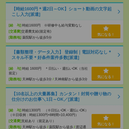
【時給1600円＊週2日～OK】ショート動画の文字起
こし入力[派遣]
[給 与]
時給1600円 ※研修中も給与変動なし
[交通費]
交通費支給(規定有)
気になる！
[勤務地]
薬院駅から徒歩5分
【書類整理・データ入力】 登録制｜電話対応なし＊
スキル不要＊好条件案件多数[派遣]
[給 与]
時給 1600円 ＊日払い・週払いOK（当社
規定）
気になる！
[勤務地]
天神駅から徒歩3分
/
天神南駅から徒歩3分
【10名以上の大量募集】カンタン！封筒や贈り物の
仕分けのお仕事＼1日～OK／[派遣]
[給 与]
時給1300円 （※日払いOK・週払いOK）
（※日収例：時給1300円×8時間=10,400円）
[交通費]
支給あり（規定あり）
気になる！
[勤務地]
天神駅から徒歩
/
薬院駅から徒歩
/
渡辺通