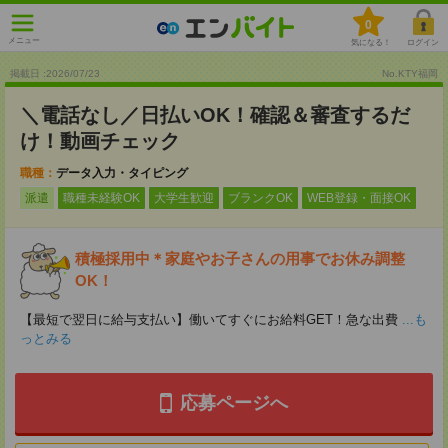
0
メニュー
気になる！
ログイン
掲載日 :2026
/
07
/
23
No.KTY福岡
＼電話なし／日払いOK！確認＆審査するだ
け！動画チェック
職種：
データ入力・タイピング
派遣
職種未経験OK
大学生歓迎
ブランクOK
WEB登録・面接OK
積極採用中＊家庭やお子さんの用事でお休み調整
OK！
【最短で翌日に給与支払い】働いてすぐにお給料GET！急な出費
...も
っとみる
応募ページへ