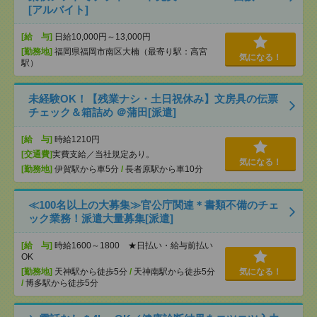
[アルバイト]
[給 与]
日給10,000円～13,000円
[勤務地]
福岡県福岡市南区大楠（最寄り駅：高宮
気になる！
駅）
未経験OK！【残業ナシ・土日祝休み】文房具の伝票
チェック＆箱詰め ＠蒲田[派遣]
[給 与]
時給1210円
[交通費]
実費支給／当社規定あり。
気になる！
[勤務地]
伊賀駅から車5分
/
長者原駅から車10分
≪100名以上の大募集≫官公庁関連＊書類不備のチェ
ック業務！派遣大量募集[派遣]
[給 与]
時給1600～1800 ★日払い・給与前払い
OK
[勤務地]
天神駅から徒歩5分
/
天神南駅から徒歩5分
気になる！
/
博多駅から徒歩5分