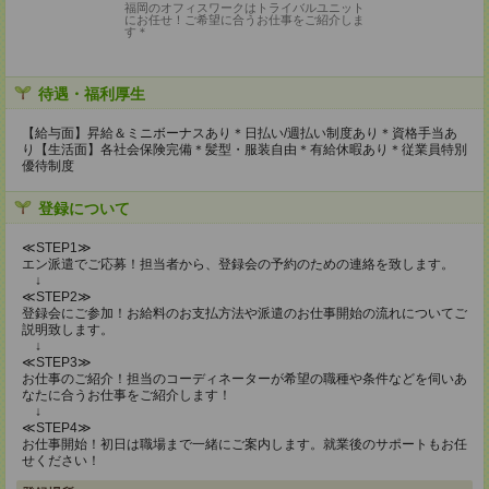
福岡のオフィスワークはトライバルユニット
にお任せ！ご希望に合うお仕事をご紹介しま
す＊
待遇・福利厚生
【給与面】昇給＆ミニボーナスあり＊日払い/週払い制度あり＊資格手当あ
り【生活面】各社会保険完備＊髪型・服装自由＊有給休暇あり＊従業員特別
優待制度
登録について
≪STEP1≫
エン派遣でご応募！担当者から、登録会の予約のための連絡を致します。
↓
≪STEP2≫
登録会にご参加！お給料のお支払方法や派遣のお仕事開始の流れについてご
説明致します。
↓
≪STEP3≫
お仕事のご紹介！担当のコーディネーターが希望の職種や条件などを伺いあ
なたに合うお仕事をご紹介します！
↓
≪STEP4≫
お仕事開始！初日は職場まで一緒にご案内します。就業後のサポートもお任
せください！