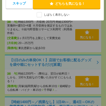
分
/
博多駅からバス20分
/
…
スキップ
どちらも気になる！
未経験OK！残業ほぼなし▼東比恵で一般事務[派遣]
しばらく表示しない
[給 与]
時給1300円 月収例 20万円 時給1300円×
実働8h×週5日×4週 ※月収例を保証するものではあ
りません。※給与即受取りサービス利用可（利用条
件有）
気になる！
[交通費]
1ヶ月3万円を上限として実費支給
[月収例]
20～25万円
[勤務地]
東比恵駅から徒歩3分
【1日のみの単発OK！】店頭でお客様に配るグッズ
を袋や箱にセットするだけ[派遣]
[給 与]
時給1200円～（弊社は、翌日が給料日！
しかも、100％支給なので働いた分がすぐにもらえ
る！）
気になる！
[勤務地]
貝塚(福岡県)駅から自転車10分
/
箱崎駅か
ら自転車・バイク・車15分
/
千早駅
/
…
【時給1400円～／残業なし】1日4h～、週4日～OKの