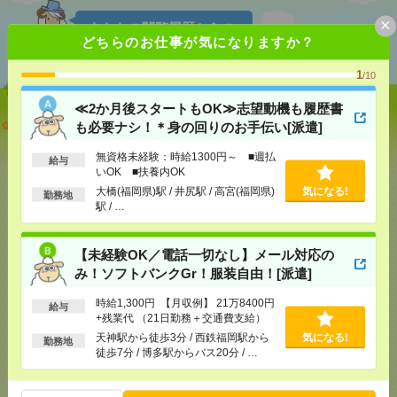
×
あなたの閲覧履歴からの
どちらのお仕事が気になりますか？
おすすめ
1
/10
≪2か月後スタートもOK≫志望動機も履歴書
≪2か月後スタートもOK≫志望動機も履歴書も必要
も必要ナシ！＊身の回りのお手伝い[派遣]
ナシ！＊身の回りのお手伝い[派遣]
無資格未経験：時給1300円～ ■週払
給与
いOK ■扶養内OK
[給 与]
無資格未経験：時給1300円～ ■週払い
OK ■扶養内OK
大橋(福岡県)駅 / 井尻駅 / 高宮(福岡県)
気になる!
勤務地
[交通費]
交通費全額支給
駅 / …
気になる！
[勤務地]
大橋(福岡県)駅
/
井尻駅
/
高宮(福岡県)駅
/
…
【未経験OK／電話一切なし】メール対応の
み！ソフトバンクGr！服装自由！[派遣]
【未経験OK／電話一切なし】メール対応のみ！ソフ
トバンクGr！服装自由！[派遣]
時給1,300円 【月収例】 21万8400円
給与
+残業代 （21日勤務＋交通費支給）
[給 与]
時給1,300円 【月収例】 21万8400円+残
天神駅から徒歩3分 / 西鉄福岡駅から
気になる!
勤務地
業代 （21日勤務＋交通費支給）
徒歩7分 / 博多駅からバス20分 / …
[交通費]
上限あり：650円/日
気になる！
[勤務地]
天神駅から徒歩3分
/
西鉄福岡駅から徒歩7