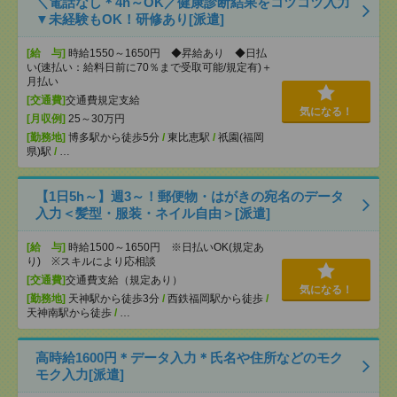
＼電話なし＊4h～OK／健康診断結果をコツコツ入力
▼未経験もOK！研修あり[派遣]
[給 与]
時給1550～1650円 ◆昇給あり ◆日払
い(速払い：給料日前に70％まで受取可能/規定有)＋
月払い
[交通費]
交通費規定支給
気になる！
[月収例]
25～30万円
[勤務地]
博多駅から徒歩5分
/
東比恵駅
/
祇園(福岡
県)駅
/
…
【1日5h～】週3～！郵便物・はがきの宛名のデータ
入力＜髪型・服装・ネイル自由＞[派遣]
[給 与]
時給1500～1650円 ※日払いOK(規定あ
り) ※スキルにより応相談
[交通費]
交通費支給（規定あり）
気になる！
[勤務地]
天神駅から徒歩3分
/
西鉄福岡駅から徒歩
/
天神南駅から徒歩
/
…
高時給1600円＊データ入力＊氏名や住所などのモク
モク入力[派遣]