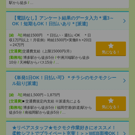
駅から徒歩
/
…
【電話なし】アンケート結果のデータ入力＊週3～
OK！短期もOK！日払いあり＊[派遣]
[給 与]
時給1500円 ＊日払い・週払いOK ＊日
収1万円以上！月収例）時給1500円×実働8ｈ×20日
＝24万円
[交通費]
交通費支給（上限15000円/月）
気になる！
[勤務地]
博多駅から徒歩5分
/
中洲川端駅から徒歩
10分
/
天神駅からバス15分
/
…
《単発1日OK！日払い可》＊チラシのモクモクシー
ル貼り[派遣]
[給 与]
時給1,500円～1,875円
[交通費]
■ 交通費規定内支給 ※派遣先による
気になる！
[勤務地]
博多駅から徒歩5分
/
福岡空港(鉄道)駅から
徒歩5分
/
南福岡駅から徒歩5分
/
…
★リペアスタッフ★モクモク作業好きにオススメ！
柔軟シフトでプライベート充実！＞＞WEB面接OK！