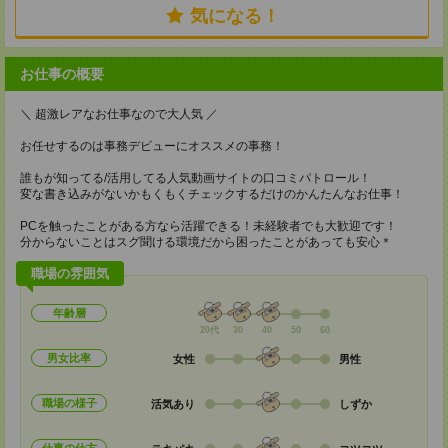
気になる！
お仕事の概要
＼ 超激レアなお仕事なので大人気 ／
お任せするのは事務デビューにオススメの事務！
誰もが知ってる/活用してる人気動画サイトの口コミパトロール！
変な書き込みがないかもくもくチェックするだけのかんたんなお仕事！
PCを触ったことがある方なら活躍できる！未経験者でも大歓迎です！
分からないことはスグ聞ける環境だから困ったことがあっても安心＊
職場の雰囲気
年齢層
20代
30
40
50
60
男女比率
女性
男性
職場の様子
活気あり
しずか