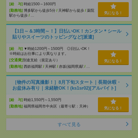
[給 与]
時給1500～1600円
[勤務地]
博多駅から徒歩5分
/
天神駅から徒歩
/
薬院
気になる！
駅から徒歩
/
…
【1日～＆3時間～！】日払いOK！カンタン＊シール
貼りやスイーツのトッピングなど[派遣]
[給 与]
▼時給1200円～1500円 ◎日払いOK！
※時給はお仕事により異なります。
[交通費]
別途支給（規定あり）
気になる！
[勤務地]
西鉄福岡駅
/
天神駅
/
赤坂(福岡県)駅
/
…
［物件の写真撮影！］8月下旬スタート｜長期休暇・
お盆休み有り｜未経験OK！(ks1sr02)[アルバイト]
[給 与]
時給1,550円～1,550円
[勤務地]
福岡県福岡市中央区（最寄り駅：天神）
気になる！
すべて見る