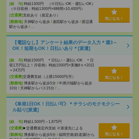
[給 与]
時給1300円 （※日払いOK・週払いOK）
（※日収例：時給1300円×8時間=10,400円）
[交通費]
支給あり（規定あり）
気になる！
[勤務地]
天神駅から徒歩
/
薬院駅から徒歩
/
渡辺通
駅から徒歩
/
…
【電話なし】アンケート結果のデータ入力＊週3～
OK！短期もOK！日払いあり＊[派遣]
[給 与]
時給1500円 ＊日払い・週払いOK ＊日
収1万円以上！月収例）時給1500円×実働8ｈ×20日
＝24万円
[交通費]
交通費支給（上限15000円/月）
気になる！
[勤務地]
博多駅から徒歩5分
/
中洲川端駅から徒歩
10分
/
天神駅からバス15分
/
…
《単発1日OK！日払い可》＊チラシのモクモクシー
ル貼り[派遣]
[給 与]
時給1,500円～1,875円
[交通費]
■ 交通費規定内支給 ※派遣先による
気になる！
[勤務地]
博多駅から徒歩5分
/
福岡空港(鉄道)駅から