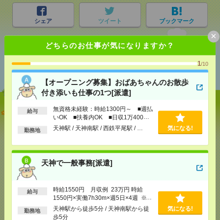
シェア
ツイート
ブックマーク
×
どちらのお仕事が気になりますか？
あなたの閲覧履歴からの
1
/10
おすすめ
【オープニング募集】おばあちゃんのお散歩
付き添いも仕事の1つ[派遣]
無資格未経験：時給1300円～ ■週払
【オープニング募集】おばあちゃんのお散歩付き添
給与
いOK ■扶養内OK ■日収1万400円
いも仕事の1つ[派遣]
以上
天神駅 / 天神南駅 / 西鉄平尾駅 / …
気になる!
勤務地
[給 与]
無資格未経験：時給1300円～ ■週払い
OK ■扶養内OK ■日収1万400円以上
[交通費]
交通費全額支給（ガソリン代もOK！）
気になる！
天神で一般事務[派遣]
[勤務地]
天神駅
/
天神南駅
/
西鉄平尾駅
/
…
時給1550円 月収例 23万円 時給
天神で一般事務[派遣]
給与
1550円×実働7h30m×週5日×4週 ※月
収例を保証するものではありません。
天神駅から徒歩5分 / 天神南駅から徒
気になる!
勤務地
[給 与]
時給1550円 月収例 23万円 時給1550円×
※給与即受取りサービス利用可（利用
歩5分
実働7h30m×週5日×4週 ※月収例を保証するもので