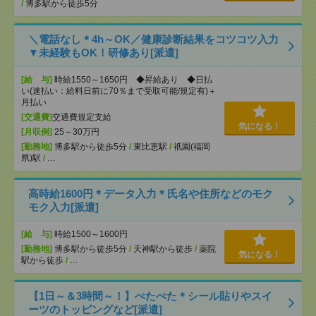
/
博多駅から徒歩5分
＼電話なし＊4h～OK／健康診断結果をコツコツ入力
▼未経験もOK！研修あり[派遣]
[給 与]
時給1550～1650円 ◆昇給あり ◆日払
い(速払い：給料日前に70％まで受取可能/規定有)＋
月払い
[交通費]
交通費規定支給
気になる！
[月収例]
25～30万円
[勤務地]
博多駅から徒歩5分
/
東比恵駅
/
祇園(福岡
県)駅
/
…
高時給1600円＊データ入力＊氏名や住所などのモク
モク入力[派遣]
[給 与]
時給1500～1600円
[勤務地]
博多駅から徒歩5分
/
天神駅から徒歩
/
薬院
気になる！
駅から徒歩
/
…
【1日～＆3時間～！】ぺたぺた＊シール貼りやスイ
ーツのトッピングなど[派遣]