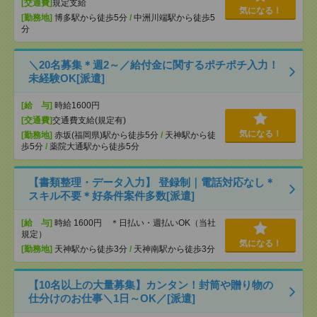
[交通費]
規定支給
気になる！
[勤務地]
博多駅から徒歩5分
/
中洲川端駅から徒歩5
分
＼20名募集＊週2～／給付金に関するポチポチ入力！
未経験OK[派遣]
[給 与]
時給1600円
[交通費]
交通費支給(規定有)
気になる！
[勤務地]
赤坂(福岡県)駅から徒歩5分
/
天神駅から徒
歩5分
/
薬院大通駅から徒歩5分
【書類整理・データ入力】 登録制｜電話対応なし＊
スキル不要＊好条件案件多数[派遣]
[給 与]
時給 1600円 ＊日払い・週払いOK（当社
規定）
気になる！
[勤務地]
天神駅から徒歩3分
/
天神南駅から徒歩3分
【10名以上の大量募集】カンタン！封筒や贈り物の
仕分けのお仕事＼1日～OK／[派遣]