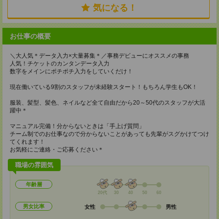
気になる！
お仕事の概要
＼大人気＊データ入力×大量募集＊／事務デビューにオススメの事務
人気！チケットのカンタンデータ入力
数字をメインにポチポチ入力をしていくだけ！
現在働いている9割のスタッフが未経験スタート！もちろん学生もOK！
服装、髪型、髪色、ネイルなど全て自由だから20～50代のスタッフが大活
躍中＊
マニュアル完備！分からないときは「手上げ質問」
チーム制でのお仕事なので分からないことがあっても先輩がスグかけてつけ
てくれます！
お気軽にご連絡・ご応募ください＊
職場の雰囲気
年齢層
20代
30
40
50
60
男女比率
女性
男性