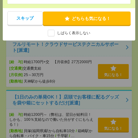
条件有）
はありません。※給与即受取りサービス利用可（利
用条件有）
気になる！
[交通費]
1ヶ月3万円を上限として実費支給
スキップ
どちらも気になる！
[月収例]
20～25万円
[勤務地]
天神駅から徒歩5分
/
天神南駅から徒歩5分
しばらく表示しない
フルリモート！クラウドサービステクニカルサポー
ト[派遣]
[給 与]
時給1700円+交 【月収例】27万2000円
[交通費]
交通費支給
[月収例]
25～30万円
気になる！
[勤務地]
天神駅から徒歩8分
【1日のみの単発OK！】店頭でお客様に配るグッズ
を袋や箱にセットするだけ[派遣]
[給 与]
時給1200円～（弊社は、翌日が給料日！
しかも、100％支給なので働いた分がすぐにもらえ
る！）
気になる！
[勤務地]
貝塚(福岡県)駅から自転車10分
/
箱崎駅か
ら自転車・バイク・車15分
/
千早駅
/
…