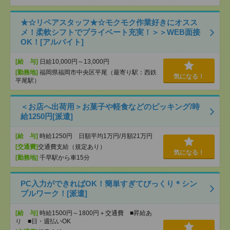
★☆リペアスタッフ★☆モクモク作業好きにオスス
メ！柔軟シフトでプライベート充実！＞＞WEB面接
OK！[アルバイト]
[給 与]
日給10,000円～13,000円
[勤務地]
福岡県福岡市中央区平尾（最寄り駅：西鉄
気になる！
平尾駅）
＜お店へ出荷用＞お菓子や軽食などのピッキング/時
給1250円[派遣]
[給 与]
時給1250円 日額平均1万円/月額21万円
[交通費]
交通費支給（規定あり）
気になる！
[勤務地]
千早駅から車15分
PC入力ができればOK！簡単すぎてびっくり＊シン
プルワーク！[派遣]
[給 与]
時給1500円～1800円＋交通費 ■昇給あ
り ■日・週払いOK