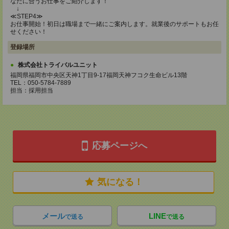
なたに合うお仕事をご紹介します！
↓
≪STEP4≫
お仕事開始！初日は職場まで一緒にご案内します。就業後のサポートもお任
せください！
登録場所
株式会社トライバルユニット
福岡県福岡市中央区天神1丁目9-17福岡天神フコク生命ビル13階
TEL：050-5784-7889
担当：採用担当
応募ページへ
気になる！
メール
LINE
で送る
で送る