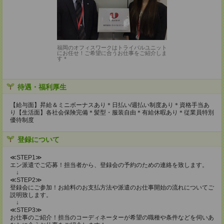
福岡のオフィスワークはトライバルユニット
にお任せ！ご希望に合うお仕事をご紹介しま
す＊
待遇・福利厚生
【給与面】昇給＆ミニボーナスあり＊日払い/週払い制度あり＊資格手当あ
り【生活面】各社会保険完備＊髪型・服装自由＊有給休暇あり＊従業員特別
優待制度
登録について
≪STEP1≫
エン派遣でご応募！担当者から、登録会の予約のための連絡を致します。
↓
≪STEP2≫
登録会にご参加！お給料のお支払方法や派遣のお仕事開始の流れについてご
説明致します。
↓
≪STEP3≫
お仕事のご紹介！担当のコーディネーターが希望の職種や条件などを伺いあ