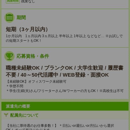
残業なし
残業時間
期間
短期（3ヶ月以内）
1か月以内 1ヵ月以内 3ヵ月以上 半年以上 1年以上 などなど… ※お試しで
の短期スタートもOK！
応募資格・条件
職種未経験OK / ブランクOK / 大学生歓迎 / 履歴書
不要 / 40～50代活躍中 / WEB登録・面接OK
【未経験OK】オフィスワーク未経験可
＊学歴不問
＊学生/主婦(夫)さん/フリーターさん/Ｗワーカーの方もOK！※高校生は不可
派遣先の概要
配属先について
【当社に厚待遇のお仕事多数！】 ＊日払いor週払いor月払いから選択