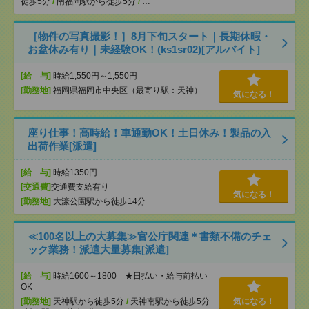
徒歩5分
/
南福岡駅から徒歩5分
/
…
［物件の写真撮影！］8月下旬スタート｜長期休暇・
お盆休み有り｜未経験OK！(ks1sr02)[アルバイト]
[給 与]
時給1,550円～1,550円
[勤務地]
福岡県福岡市中央区（最寄り駅：天神）
気になる！
座り仕事！高時給！車通勤OK！土日休み！製品の入
出荷作業[派遣]
[給 与]
時給1350円
[交通費]
交通費支給有り
気になる！
[勤務地]
大濠公園駅から徒歩14分
≪100名以上の大募集≫官公庁関連＊書類不備のチェ
ック業務！派遣大量募集[派遣]
[給 与]
時給1600～1800 ★日払い・給与前払い
OK
[勤務地]
天神駅から徒歩5分
/
天神南駅から徒歩5分
気になる！