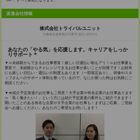
OK！ すべて振込になります。
派遣会社情報
株式会社トライバルユニット
労働者派遣事業許可番号:派01-300531
あなたの「やる気」を応援します。キャリアをしっか
りサポート＊
▼≪未経験からできるお仕事豊富！嬉しい日週払い制もアリ！≫お仕事量も
豊富で、未経験からチャレンジできるお仕事が多いことが自慢です！お財布
にも嬉しい日払い・週払いの制度もあります（一部規定あり）。研修やスタ
ッフさんへのサポート体制も整っているので、なにか困った時はお気軽にご
相談ください。
▼≪紹介予定派遣のお仕事もご用意！大手企業や有名企業のお仕事あります
≫「長く働きたい！」という方には紹介予定派遣の案件もご紹介できます！
聞いたことのある有名な企業や大手企業のお仕事も！まずはご応募、ご登録
会へお越しください。あなたのご希望をお伺いします！