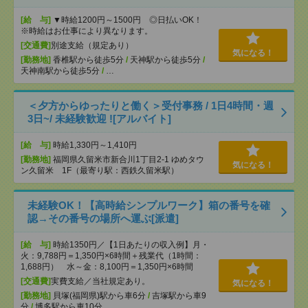
[給 与]
▼時給1200円～1500円 ◎日払いOK！
※時給はお仕事により異なります。
[交通費]
別途支給（規定あり）
気になる！
[勤務地]
香椎駅から徒歩5分
/
天神駅から徒歩5分
/
天神南駅から徒歩5分
/
…
＜夕方からゆったりと働く＞受付事務 / 1日4時間・週
3日~/ 未経験歓迎 ![アルバイト]
[給 与]
時給1,330円～1,410円
[勤務地]
福岡県久留米市新合川1丁目2-1 ゆめタウ
気になる！
ン久留米 1F（最寄り駅：西鉄久留米駅）
未経験OK！【高時給シンプルワーク】箱の番号を確
認→その番号の場所へ運ぶ[派遣]
[給 与]
時給1350円／【1日あたりの収入例】月・
火：9,788円＝1,350円×6時間＋残業代（1時間：
1,688円） 水～金：8,100円＝1,350円×6時間
[交通費]
実費支給／当社規定あり。
気になる！
[勤務地]
貝塚(福岡県)駅から車6分
/
吉塚駅から車9
分
/
博多駅から車10分