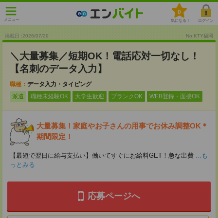
0
メニュー
気になる！
ログイン
掲載日 :2026
/
07
/
29
No.KTY福岡
＼大量募集／短期OK！電話応対一切なし！
【名刺のデータ入力】
職種：
データ入力・タイピング
派遣
職種未経験OK
大学生歓迎
ブランクOK
WEB登録・面接OK
大量募集！家庭やお子さんの用事でお休み調整OK＊
期間限定！
【最短で翌日に給与支払い】働いてすぐにお給料GET！急な出費
...も
っとみる
応募ページへ