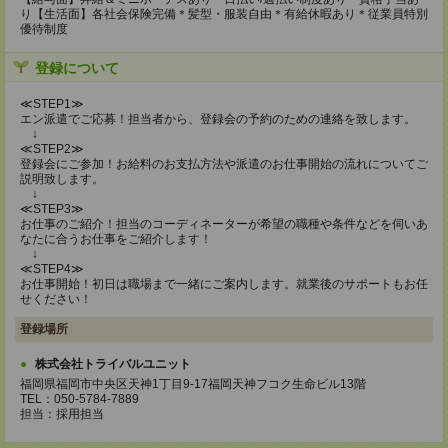
り【生活面】各社会保険完備＊髪型・服装自由＊有給休暇あり＊従業員特別
優待制度
登録について
≪STEP1≫
エン派遣でご応募！担当者から、登録会の予約のための連絡を致します。
↓
≪STEP2≫
登録会にご参加！お給料のお支払方法や派遣のお仕事開始の流れについてご
説明致します。
↓
≪STEP3≫
お仕事のご紹介！担当のコーディネーターが希望の職種や条件などを伺いあ
なたに合うお仕事をご紹介します！
↓
≪STEP4≫
お仕事開始！初日は職場まで一緒にご案内します。就業後のサポートもお任
せください！
登録場所
株式会社トライバルユニット
福岡県福岡市中央区天神1丁目9-17福岡天神フコク生命ビル13階
TEL：050-5784-7889
担当：採用担当