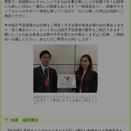
豊富で、未経験からチャレンジできるお仕事が多いことが自慢です！お財布
にも嬉しい日払い・週払いの制度もあります（一部規定あり）。研修やスタ
ッフさんへのサポート体制も整っているので、なにか困った時はお気軽にご
相談ください。
▼≪紹介予定派遣のお仕事もご用意！大手企業や有名企業のお仕事あります
≫「長く働きたい！」という方には紹介予定派遣の案件もご紹介できます！
聞いたことのある有名な企業や大手企業のお仕事も！まずはご応募、ご登録
会へお越しください。あなたのご希望をお伺いします！
福岡のオフィスワークはトライバルユニット
にお任せ！ご希望に合うお仕事をご紹介しま
す＊
待遇・福利厚生
【給与面】昇給＆ミニボーナスあり＊日払い/週払い制度あり＊資格手当あ