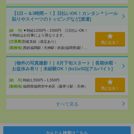
【1日～＆3時間～！】日払いOK！カンタン＊シール
貼りやスイーツのトッピングなど[派遣]
[給 与]
▼時給1200円～1500円 ◎日払いOK！
※時給はお仕事により異なります。
[交通費]
別途支給（規定あり）
気になる！
[勤務地]
西鉄福岡駅
/
天神駅
/
赤坂(福岡県)駅
/
…
［物件の写真撮影！］8月下旬スタート｜長期休暇・
お盆休み有り｜未経験OK！(ks1sr02)[アルバイト]
[給 与]
時給1,550円～1,550円
[勤務地]
福岡県福岡市中央区（最寄り駅：天神）
気になる！
すべて見る
かんたん検索はこちら