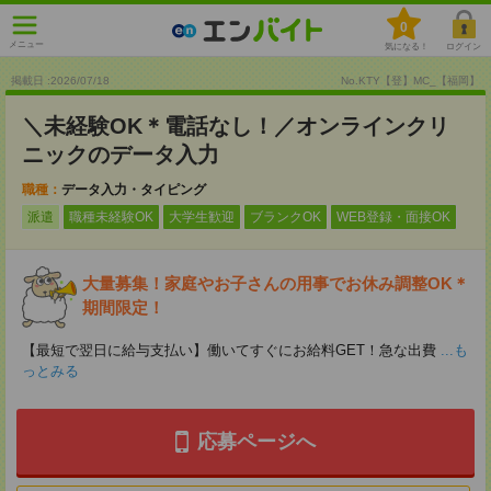
0
メニュー
気になる！
ログイン
掲載日 :2026
/
07
/
18
No.KTY【登】MC_【福岡】
＼未経験OK＊電話なし！／オンラインクリ
ニックのデータ入力
職種：
データ入力・タイピング
派遣
職種未経験OK
大学生歓迎
ブランクOK
WEB登録・面接OK
大量募集！家庭やお子さんの用事でお休み調整OK＊
期間限定！
【最短で翌日に給与支払い】働いてすぐにお給料GET！急な出費
...も
っとみる
応募ページへ