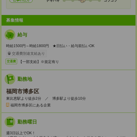
仕事の仕方
テキパキ
コツコツ
募集情報
給与
時給1500円～時給1800円 ★日払い・給与前払いOK
交通費別途支給あり
【一部支給】※規定有り
交通費
勤務地
福岡市博多区
東比恵駅より徒歩2分 ／ 博多駅より徒歩10分
福岡市博多区にある企業
勤務曜日
週3日以上でOK！