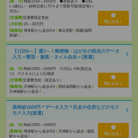
[給 与]
時給1550～1650円 ◆昇給あり ◆日払
い(速払い：給料日前に70％まで受取可能/規定有)＋
月払い
[交通費]
交通費規定支給
気になる！
[月収例]
25～30万円
[勤務地]
博多駅から徒歩5分
/
東比恵駅
/
祇園(福岡
県)駅
/
…
【1日5h～】週3～！郵便物・はがきの宛名のデータ
入力＜髪型・服装・ネイル自由＞[派遣]
[給 与]
時給1500～1650円 ※日払いOK(規定あ
り) ※スキルにより応相談
[交通費]
交通費支給（規定あり）
気になる！
[勤務地]
天神駅から徒歩3分
/
西鉄福岡駅から徒歩
/
天神南駅から徒歩
/
…
高時給1600円＊データ入力＊氏名や住所などのモク
モク入力[派遣]
[給 与]
時給1500～1600円
[勤務地]
博多駅から徒歩5分
/
天神駅から徒歩
/
薬院
気になる！
駅から徒歩
/
…