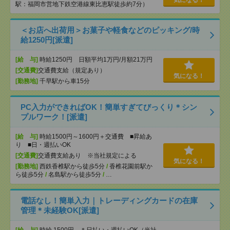
気になる！
駅：福岡市営地下鉄空港線東比恵駅徒歩約7分）
＜お店へ出荷用＞お菓子や軽食などのピッキング/時
給1250円[派遣]
[給 与]
時給1250円 日額平均1万円/月額21万円
[交通費]
交通費支給（規定あり）
気になる！
[勤務地]
千早駅から車15分
PC入力ができればOK！簡単すぎてびっくり＊シン
プルワーク！[派遣]
[給 与]
時給1500円～1600円＋交通費 ■昇給あ
り ■日・週払いOK
[交通費]
交通費支給あり ※当社規定による
気になる！
[勤務地]
西鉄香椎駅から徒歩5分
/
香椎花園前駅か
ら徒歩5分
/
名島駅から徒歩5分
/
…
電話なし！簡単入力｜トレーディングカードの在庫
管理＊未経験OK[派遣]