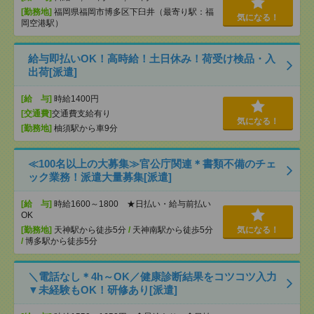
[勤務地]
福岡県福岡市博多区下臼井（最寄り駅：福
気になる！
岡空港駅）
給与即払いOK！高時給！土日休み！荷受け検品・入
出荷[派遣]
[給 与]
時給1400円
[交通費]
交通費支給有り
気になる！
[勤務地]
柚須駅から車9分
≪100名以上の大募集≫官公庁関連＊書類不備のチェ
ック業務！派遣大量募集[派遣]
[給 与]
時給1600～1800 ★日払い・給与前払い
OK
[勤務地]
天神駅から徒歩5分
/
天神南駅から徒歩5分
気になる！
/
博多駅から徒歩5分
＼電話なし＊4h～OK／健康診断結果をコツコツ入力
▼未経験もOK！研修あり[派遣]