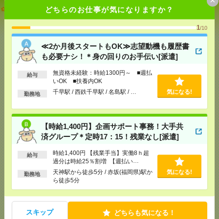
≪2か月後スタートもOK≫志望動機も履歴書も必要
どちらのお仕事が気になりますか？
ナシ！＊身の回りのお手伝い[派遣]
1
/10
[給 与]
無資格未経験：時給1300円～ ■週払い
OK ■扶養内OK
≪2か月後スタートもOK≫志望動機も履歴書
[交通費]
交通費全額支給
気になる！
も必要ナシ！＊身の回りのお手伝い[派遣]
[勤務地]
千早駅
/
西鉄千早駅
/
名島駅
/
…
無資格未経験：時給1300円～ ■週払
給与
いOK ■扶養内OK
【時給1,400円】企画サポート事務！大手共済グルー
千早駅 / 西鉄千早駅 / 名島駅 / …
気になる!
勤務地
プ＊定時17：15！残業なし[派遣]
[給 与]
時給1,400円 【残業手当】実働8ｈ超過分
は時給25％割増 【週払いOK】 毎週金曜日がお給
【時給1,400円】企画サポート事務！大手共
料日!! 急な出費が発生しても安心 【月収例】 約21
済グループ＊定時17：15！残業なし[派遣]
万3000円 （21日勤務で計算）
気になる！
[交通費]
支給あり（規定あり）
時給1,400円 【残業手当】実働8ｈ超
給与
[勤務地]
天神駅から徒歩5分
/
赤坂(福岡県)駅から徒
過分は時給25％割増 【週払い
歩5分
OK】 毎週金曜日がお給料日!! 急な出
天神駅から徒歩5分 / 赤坂(福岡県)駅か
気になる!
勤務地
費が発生しても安心 【月収例】 約21
ら徒歩5分
万3000円 （21日勤務で計算）
【電話なし】未経験OK！【コツコツ】残業ほぼなし
▼服装自由＊博多で一般事務[派遣]
スキップ
どちらも気になる！