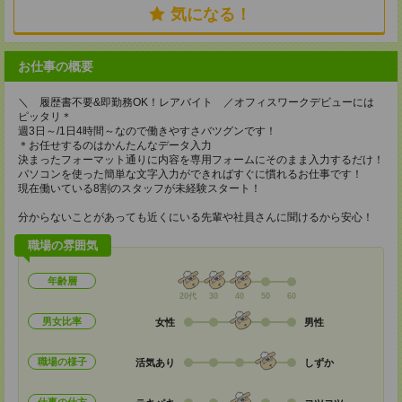
気になる！
お仕事の概要
＼ 履歴書不要&即勤務OK！レアバイト ／オフィスワークデビューには
ピッタリ＊
週3日～/1日4時間～なので働きやすさバツグンです！
＊お任せするのはかんたんなデータ入力
決まったフォーマット通りに内容を専用フォームにそのまま入力するだけ！
パソコンを使った簡単な文字入力ができればすぐに慣れるお仕事です！
現在働いている8割のスタッフが未経験スタート！
分からないことがあっても近くにいる先輩や社員さんに聞けるから安心！
職場の雰囲気
年齢層
20代
30
40
50
60
男女比率
女性
男性
職場の様子
活気あり
しずか