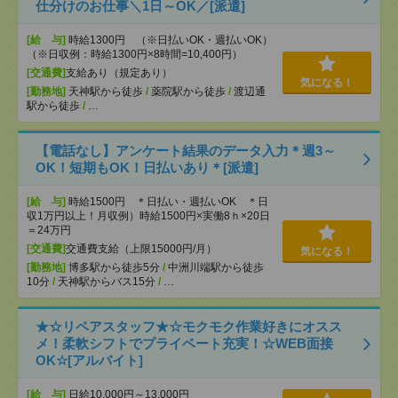
仕分けのお仕事＼1日～OK／[派遣]
[給 与]
時給1300円 （※日払いOK・週払いOK）
（※日収例：時給1300円×8時間=10,400円）
[交通費]
支給あり（規定あり）
気になる！
[勤務地]
天神駅から徒歩
/
薬院駅から徒歩
/
渡辺通
駅から徒歩
/
…
【電話なし】アンケート結果のデータ入力＊週3～
OK！短期もOK！日払いあり＊[派遣]
[給 与]
時給1500円 ＊日払い・週払いOK ＊日
収1万円以上！月収例）時給1500円×実働8ｈ×20日
＝24万円
[交通費]
交通費支給（上限15000円/月）
気になる！
[勤務地]
博多駅から徒歩5分
/
中洲川端駅から徒歩
10分
/
天神駅からバス15分
/
…
★☆リペアスタッフ★☆モクモク作業好きにオスス
メ！柔軟シフトでプライベート充実！☆WEB面接
OK☆[アルバイト]
[給 与]
日給10,000円～13,000円