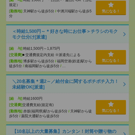
[給 与]
時給 1500円 ＊日払い・週払いOK（当社
規定）
[勤務地]
天神駅から徒歩5分
/
中洲川端駅から徒歩5
気になる！
分
＜時給1,500円～＊好きな時にお仕事＞チラシのモク
モク仕分け[派遣]
[給 与]
時給1,500円～1,875円
[交通費]
■ 交通費規定内支給 ※派遣先による
気になる！
[勤務地]
博多駅から徒歩5分
/
福岡空港(鉄道)駅から
徒歩5分
/
南福岡駅から徒歩5分
/
…
＼20名募集＊週2～／給付金に関するポチポチ入力！
未経験OK[派遣]
[給 与]
時給1600円
[交通費]
交通費支給(規定有)
気になる！
[勤務地]
赤坂(福岡県)駅から徒歩5分
/
天神駅から徒
歩5分
/
薬院大通駅から徒歩5分
【10名以上の大量募集】カンタン！封筒や贈り物の