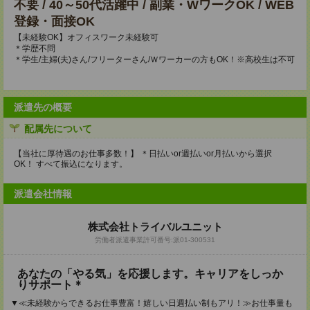
不要 / 40～50代活躍中 / 副業・WワークOK / WEB
登録・面接OK
【未経験OK】オフィスワーク未経験可
＊学歴不問
＊学生/主婦(夫)さん/フリーターさん/Ｗワーカーの方もOK！※高校生は不可
派遣先の概要
配属先について
【当社に厚待遇のお仕事多数！】 ＊日払いor週払いor月払いから選択
OK！ すべて振込になります。
派遣会社情報
株式会社トライバルユニット
労働者派遣事業許可番号:派01-300531
あなたの「やる気」を応援します。キャリアをしっか
りサポート＊
▼≪未経験からできるお仕事豊富！嬉しい日週払い制もアリ！≫お仕事量も