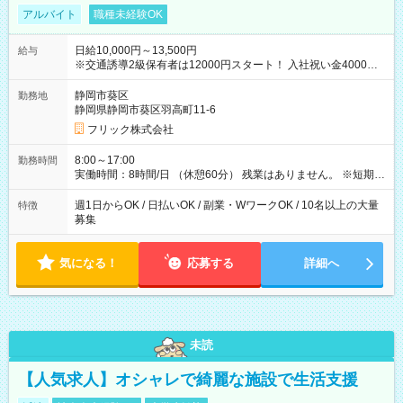
アルバイト
職種未経験OK
日給10,000円～13,500円
給与
※交通誘導2級保有者は12000円スタート！ 入社祝い金4000円
【試用期間】試用期間なし
静岡市葵区
勤務地
静岡県静岡市葵区羽高町11-6
フリック株式会社
8:00～17:00
勤務時間
実働時間：8時間/日 （休憩60分） 残業はありません。 ※短期の
募集は行っておりません。予めご了承くださいませ。
週1日からOK / 日払いOK / 副業・WワークOK / 10名以上の大量
特徴
募集
気になる！
応募する
詳細へ
未読
【人気求人】オシャレで綺麗な施設で生活支援