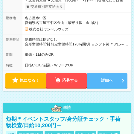
＋交通費支給 ★交通費一部支給！ ┗1日500円を超えた分は全額
支給！ ※往復500円以内の方は自己負担となります ★日払い
交通費別途支給あり
OK！（規定あり） ┗働いたその日に現金GET♪ お仕事後はコン
ビニATMから 日払い分を引き落とせます！ 【試用期間】試用
名古屋市中区
勤務地
期間なし
愛知県名古屋市中区金山（最寄り駅：金山駅）
株式会社ワンベルウッズ
勤務時間は指定なし
勤務時間
変形労働時間制 想定労働時間170時間/月 ☆シフト例 ＊8/15～
10/26 全日共通 08：00～12：00 17：00～21：00 ＊8/31
～9/19のみ下記シフトもあります！ 12：00～16：00 ＊9/6～
単発・1日のみOK
期間
10/6、10/11～26のみ下記シフトもあります！ 07：00～11：
00
日払いOK / 副業・WワークOK
特徴
気になる！
応募する
詳細へ
未読
短期＊イベントスタッフ/身分証チェック・手荷
物検査/日給10,200円～