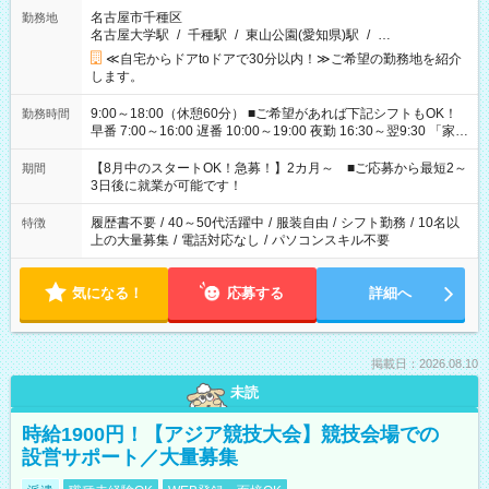
名古屋市千種区
勤務地
名古屋大学駅
/
千種駅
/
東山公園(愛知県)駅
/
…
≪自宅からドアtoドアで30分以内！≫ご希望の勤務地を紹介
します。
9:00～18:00（休憩60分） ■ご希望があれば下記シフトもOK！
勤務時間
早番 7:00～16:00 遅番 10:00～19:00 夜勤 16:30～翌9:30 「家族
と休みを合わせたい」 「余裕を持って夕飯の準備がしたい」
「できれば残業はしたくない」 など、ご希望を教えてください
【8月中のスタートOK！急募！】2カ月～ ■ご応募から最短2～
期間
ね。 ※Wワーク希望の方へ 今ご覧のお仕事で希望する勤務時間
3日後に就業が可能です！
と、もう1つのお仕事の勤務時間。 合計で週40時間を超える場
合は応募できません。
履歴書不要
/
40～50代活躍中
/
服装自由
/
シフト勤務
/
10名以
特徴
上の大量募集
/
電話対応なし
/
パソコンスキル不要
気になる！
応募する
詳細へ
掲載日：2026.08.10
未読
時給1900円！【アジア競技大会】競技会場での
設営サポート／大量募集