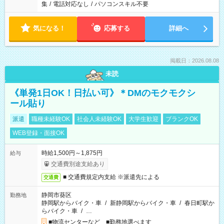
集
/
電話対応なし
/
パソコンスキル不要
気になる！
応募する
詳細へ
掲載日：2026.08.08
未読
《単発1日OK！日払い可》＊DMのモクモクシ
ール貼り
派遣
職種未経験OK
社会人未経験OK
大学生歓迎
ブランクOK
WEB登録・面接OK
時給1,500円～1,875円
給与
交通費別途支給あり
■ 交通費規定内支給 ※派遣先による
交通費
静岡市葵区
勤務地
静岡駅からバイク・車
/
新静岡駅からバイク・車
/
春日町駅か
らバイク・車
/
…
■物流センターなど ■勤務地選べます