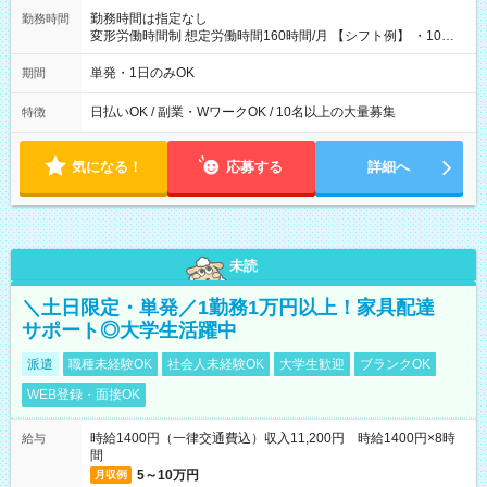
勤務時間は指定なし
勤務時間
変形労働時間制 想定労働時間160時間/月 【シフト例】 ・10：
00～20：00
単発・1日のみOK
期間
日払いOK / 副業・WワークOK / 10名以上の大量募集
特徴
気になる！
応募する
詳細へ
未読
＼土日限定・単発／1勤務1万円以上！家具配達
サポート◎大学生活躍中
派遣
職種未経験OK
社会人未経験OK
大学生歓迎
ブランクOK
WEB登録・面接OK
時給1400円（一律交通費込）収入11,200円 時給1400円×8時
給与
間
5～10万円
月収例