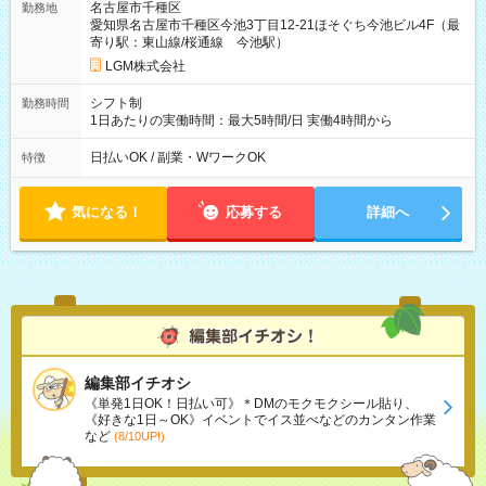
名古屋市千種区
勤務地
愛知県名古屋市千種区今池3丁目12-21ほそぐち今池ビル4F（最
寄り駅：東山線/桜通線 今池駅）
LGM株式会社
シフト制
勤務時間
1日あたりの実働時間：最大5時間/日 実働4時間から
日払いOK / 副業・WワークOK
特徴
気になる！
応募する
詳細へ
編集部イチオシ
《単発1日OK！日払い可》＊DMのモクモクシール貼り、
《好きな1日～OK》イベントでイス並べなどのカンタン作業
など
(8/10UP!)