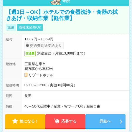
未読
【週3日～OK】ホテルでの食器洗浄・食器の拭
きあげ・収納作業【軽作業】
派遣
職種未経験OK
1,087円～1,359円
給与
交通費別途支給あり
別途支給（月額13,000円まで）
交通費
三重県志摩市
勤務地
鵜方駅から車30分
リゾートホテル
09:00～12:00（実働3時間00分）
勤務時間
長期
期間
40～50代活躍中
/
副業・WワークOK
/
服装自由
特徴
気になる！
応募する
詳細へ