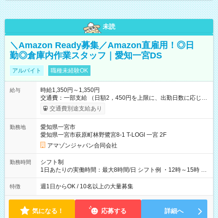
未読
＼Amazon Ready募集／Amazon直雇用！◎日
勤◎倉庫内作業スタッフ｜愛知一宮DS
アルバイト
職種未経験OK
時給1,350円～1,350円
給与
交通費：一部支給 （日額2，450円を上限に、出勤日数に応じて
実費支給） ※22:00～翌5:00までは時給25%UP！ ■給与前払い
交通費別途支給あり
制度あり ※前払い額の上限あり、手数料無料（Amazon負担）
そのほか所定の条件が適用されます 【試用期間】試用期間なし
愛知県一宮市
勤務地
愛知県一宮市萩原町林野鷺宮8-1 T-LOGI 一宮 2F
アマゾンジャパン合同会社
シフト制
勤務時間
1日あたりの実働時間：最大8時間/日 シフト例 ・12時～15時 入
社後、就業可能シフトをご確認の上、申請してください。
週1日からOK / 10名以上の大量募集
特徴
気になる！
応募する
詳細へ