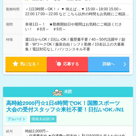
＜1日3時間～OK！＞ ▼ 例えば… ▼ 15:00～18:00 15:00～
勤務時間
22:00 17:00～22:00 など こちら以外の時間もお気軽にご相談く
ださい！
単発1日～！ ★勤務開始日や期間はお気軽にご相談くださ
期間
い！ ＃8月～ ＃9月～
週1日からOK
/
日払いOK
/
履歴書不要
/
40～50代活躍中
/
副
特徴
業・WワークOK
/
服装自由
/
シフト勤務
/
10名以上の大量募
集
/
電話対応なし
/
パソコンスキル不要
気になる！
応募する
詳細へ
未読
高時給2000円☆1日4時間でOK！国際スポーツ
大会の受付スタッフ☆来社不要！日払いOK♪/N1
アルバイト
職種未経験OK
時給2,000円～
給与