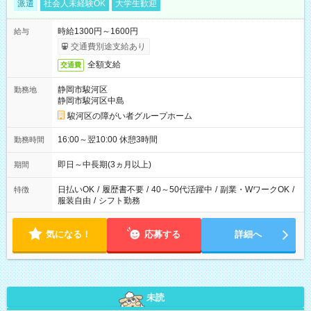
派遣
社会人未経験OK
大学生歓迎
時給1300円～1600円
給与
交通費別途支給あり
全額支給
交通費
静岡市駿河区
勤務地
静岡市駿河区中島
駿河区の障がい者グループホーム
16:00～翌10:00 休憩3時間
勤務時間
即日～中長期(3ヵ月以上)
期間
日払いOK
/
履歴書不要
/
40～50代活躍中
/
副業・WワークOK
/
特徴
服装自由
/
シフト勤務
気になる！
応募する
詳細へ
未読