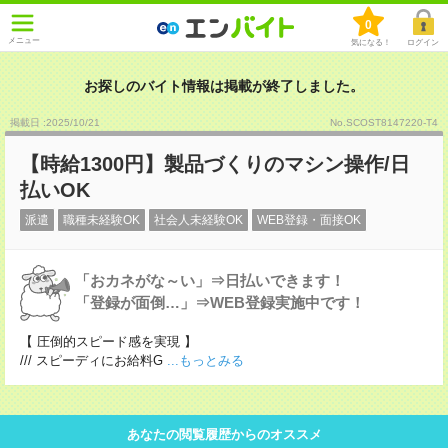
0
メニュー
気になる！
ログイン
お探しのバイト情報は掲載が終了しました。
掲載日 :2025
/
10
/
21
No.SCOST8147220-T4
【時給1300円】製品づくりのマシン操作/日
払いOK
派遣
職種未経験OK
社会人未経験OK
WEB登録・面接OK
「おカネがな～い」⇒日払いできます！
「登録が面倒…」⇒WEB登録実施中です！
【 圧倒的スピード感を実現 】
/// スピーディにお給料G
...もっとみる
あなたの閲覧履歴からのオススメ