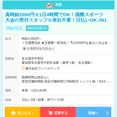
未読
高時給2000円☆1日4時間でOK！国際スポーツ
大会の受付スタッフ☆来社不要！日払いOK♪/N1
アルバイト
職種未経験OK
時給2,000円～
給与
＋交通費支給 ★交通費一部支給！ ┗1日500円を超えた分は全額
支給！ ※往復500円以内の方は自己負担となります ★日払い
交通費別途支給あり
OK！（規定あり） ┗働いたその日に現金GET♪ お仕事後はコン
ビニATMから 日払い分を引き落とせます！ 【試用期間】試用
名古屋市中村区
勤務地
期間なし
愛知県名古屋市中村区名駅（最寄り駅：名古屋駅）
株式会社ワンベルウッズ
勤務時間は指定なし
勤務時間
変形労働時間制 想定労働時間170時間/月 ☆シフト例 ＊8/15～
10/26 全日共通 08：00～12：00 17：00～21：00 ＊8/31
～9/19のみ下記シフトもあります！ 12：00～16：00 ＊9/6～
単発・1日のみOK
期間
10/6、10/11～26のみ下記シフトもあります！ 07：00～11：
00
日払いOK / 副業・WワークOK
特徴
気になる！
応募する
詳細へ