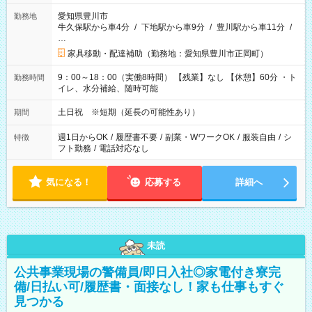
愛知県豊川市
勤務地
牛久保駅から車4分
/
下地駅から車9分
/
豊川駅から車11分
/
…
家具移動・配達補助（勤務地：愛知県豊川市正岡町）
9：00～18：00（実働8時間） 【残業】なし 【休憩】60分 ・ト
勤務時間
イレ、水分補給、随時可能
土日祝 ※短期（延長の可能性あり）
期間
週1日からOK
/
履歴書不要
/
副業・WワークOK
/
服装自由
/
シ
特徴
フト勤務
/
電話対応なし
気になる！
応募する
詳細へ
未読
公共事業現場の警備員/即日入社◎家電付き寮完
備/日払い可/履歴書・面接なし！家も仕事もすぐ
見つかる