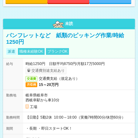
未読
パンフレットなど 紙類のピッキング作業/時給
1250円
派遣
職種未経験OK
ブランクOK
時給1250円 日額平均8750円/月額17万5000円
給与
交通費別途支給あり
交通費支給（規定あり）
交通費
15～20万円
月収例
岐阜県岐阜市
勤務地
西岐阜駅から車10分
工場
【日勤】5勤2休 10:00～18:00（実働7時間00分/休憩60分）
勤務時間
・長期 ・即日スタートOK！
期間