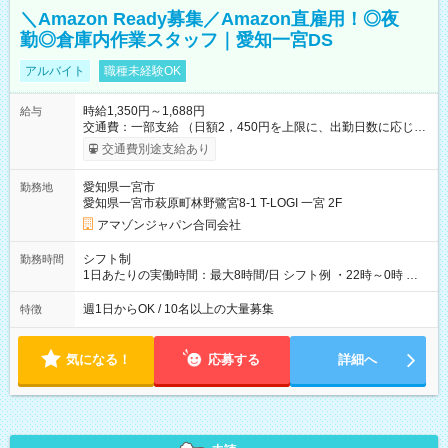
＼Amazon Ready募集／Amazon直雇用！◎夜
勤◎倉庫内作業スタッフ｜愛知一宮DS
アルバイト
職種未経験OK
時給1,350円～1,688円
給与
交通費：一部支給 （日額2，450円を上限に、出勤日数に応じて
実費支給） ※22:00～翌5:00までは時給25%UP！ ■給与前払い
交通費別途支給あり
制度あり ※前払い額の上限あり、手数料無料（Amazon負担）
そのほか所定の条件が適用されます 【試用期間】試用期間なし
愛知県一宮市
勤務地
愛知県一宮市萩原町林野鷺宮8-1 T-LOGI 一宮 2F
アマゾンジャパン合同会社
シフト制
勤務時間
1日あたりの実働時間：最大8時間/日 シフト例 ・22時～0時 入
社後、就業可能シフトをご確認の上、申請してください。
週1日からOK / 10名以上の大量募集
特徴
気になる！
応募する
詳細へ