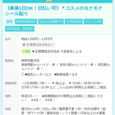
《単発1日OK！日払い可》＊コスメのモクモク
シール貼り
派遣
職種未経験OK
社会人未経験OK
大学生歓迎
ブランクOK
WEB登録・面接OK
時給1,500円～1,875円
給与
交通費別途支給あり
■ 交通費規定内支給 ※派遣先による
交通費
静岡市駿河区
勤務地
東静岡駅からバイク・車
/
安倍川駅からバイク・車
/
用宗駅か
らバイク・車
/
…
■物流センターなど ■勤務地選べます
＜1日3時間～OK！＞ ▼ 例えば… ▼ 15:00～18:00 15:00～
勤務時間
22:00 17:00～22:00 など こちら以外の時間もお気軽にご相談く
ださい！
単発1日～！ ★勤務開始日や期間はお気軽にご相談くださ
期間
い！ ＃8月～ ＃9月～
週1日からOK
/
日払いOK
/
履歴書不要
/
40～50代活躍中
/
副
特徴
業・WワークOK
/
服装自由
/
シフト勤務
/
10名以上の大量募