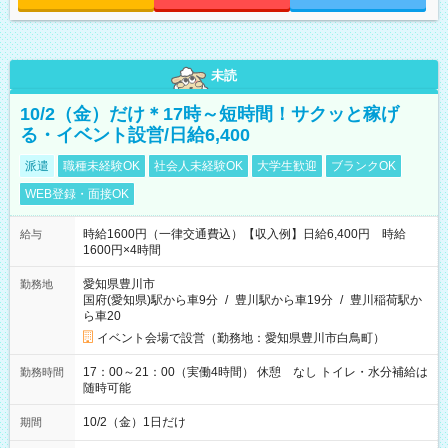
未読
10/2（金）だけ＊17時～短時間！サクッと稼げ
る・イベント設営/日給6,400
派遣
職種未経験OK
社会人未経験OK
大学生歓迎
ブランクOK
WEB登録・面接OK
時給1600円（一律交通費込）【収入例】日給6,400円 時給
給与
1600円×4時間
愛知県豊川市
勤務地
国府(愛知県)駅から車9分
/
豊川駅から車19分
/
豊川稲荷駅か
ら車20
イベント会場で設営（勤務地：愛知県豊川市白鳥町）
17：00～21：00（実働4時間） 休憩 なし トイレ・水分補給は
勤務時間
随時可能
10/2（金）1日だけ
期間