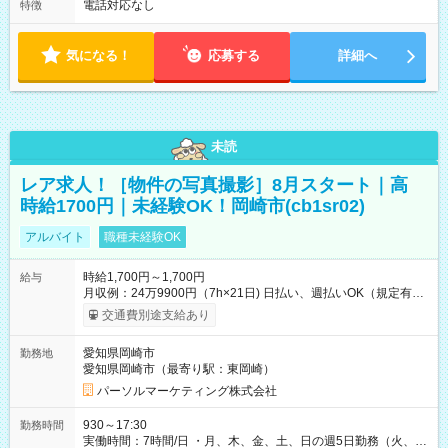
電話対応なし
特徴
気になる！
応募する
詳細へ
未読
レア求人！［物件の写真撮影］8月スタート｜高
時給1700円｜未経験OK！岡崎市(cb1sr02)
アルバイト
職種未経験OK
時給1,700円～1,700円
給与
月収例：24万9900円（7h×21日) 日払い、週払いOK（規定有
り） 【試用期間】試用期間なし
交通費別途支給あり
愛知県岡崎市
勤務地
愛知県岡崎市（最寄り駅：東岡崎）
パーソルマーケティング株式会社
930～17:30
勤務時間
実働時間：7時間/日 ・月、木、金、土、日の週5日勤務（火、水