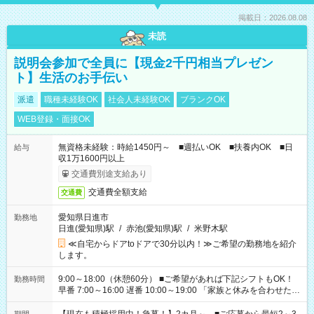
掲載日：2026.08.08
未読
説明会参加で全員に【現金2千円相当プレゼン
ト】生活のお手伝い
派遣
職種未経験OK
社会人未経験OK
ブランクOK
WEB登録・面接OK
無資格未経験：時給1450円～ ■週払いOK ■扶養内OK ■日
給与
収1万1600円以上
交通費別途支給あり
交通費全額支給
交通費
愛知県日進市
勤務地
日進(愛知県)駅
/
赤池(愛知県)駅
/
米野木駅
≪自宅からドアtoドアで30分以内！≫ご希望の勤務地を紹介
します。
9:00～18:00（休憩60分） ■ご希望があれば下記シフトもOK！
勤務時間
早番 7:00～16:00 遅番 10:00～19:00 「家族と休みを合わせた
い」 「余裕を持って夕飯の準備がしたい」 「できれば残業はし
たくない」 など、ご希望を教えてくださいね。 ※Wワーク希望