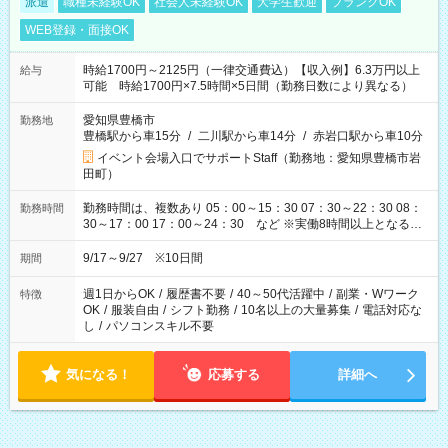
派遣
職種未経験OK
社会人未経験OK
大学生歓迎
ブランクOK
WEB登録・面接OK
時給1700円～2125円（一律交通費込）【収入例】6.3万円以上
給与
可能 時給1700円×7.5時間×5日間（勤務日数により異なる）
愛知県豊橋市
勤務地
豊橋駅から車15分
/
二川駅から車14分
/
赤岩口駅から車10分
イベント会場入口でサポートStaff（勤務地：愛知県豊橋市岩
田町）
勤務時間は、複数あり 05：00～15：30 07：30～22：30 08：
勤務時間
30～17：00 17：00～24：30 など ※実働8時間以上となる勤
務もあります。 【休憩】60分+他休憩あり 交替で取得します。
安全面に配慮しこまめな休憩があります。
9/17～9/27 ※10日間
期間
週1日からOK
/
履歴書不要
/
40～50代活躍中
/
副業・Wワーク
特徴
OK
/
服装自由
/
シフト勤務
/
10名以上の大量募集
/
電話対応な
し
/
パソコンスキル不要
気になる！
応募する
詳細へ