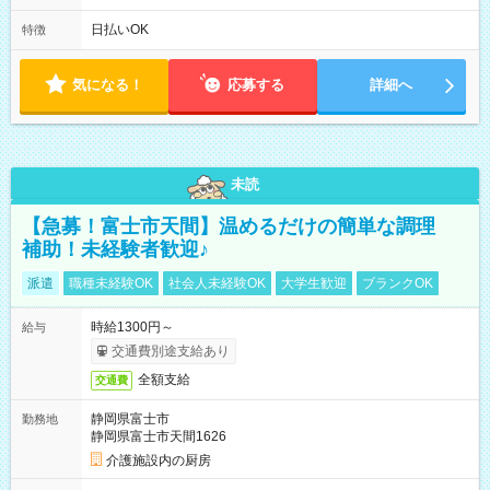
は固定休です／夏季、年末年始等、長期休暇有り！） ・ワンシ
フト！ 残業ほぼナシ（0～5h/月）
日払いOK
特徴
気になる！
応募する
詳細へ
未読
【急募！富士市天間】温めるだけの簡単な調理
補助！未経験者歓迎♪
派遣
職種未経験OK
社会人未経験OK
大学生歓迎
ブランクOK
時給1300円～
給与
交通費別途支給あり
全額支給
交通費
静岡県富士市
勤務地
静岡県富士市天間1626
介護施設内の厨房