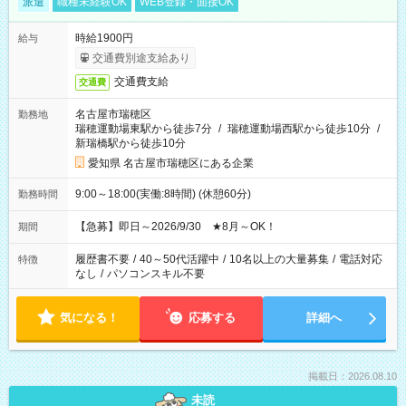
派遣
職種未経験OK
WEB登録・面接OK
時給1900円
給与
交通費別途支給あり
交通費支給
交通費
名古屋市瑞穂区
勤務地
瑞穂運動場東駅から徒歩7分
/
瑞穂運動場西駅から徒歩10分
/
新瑞橋駅から徒歩10分
愛知県 名古屋市瑞穂区にある企業
9:00～18:00(実働:8時間) (休憩60分)
勤務時間
【急募】即日～2026/9/30 ★8月～OK！
期間
履歴書不要
/
40～50代活躍中
/
10名以上の大量募集
/
電話対応
特徴
なし
/
パソコンスキル不要
気になる！
応募する
詳細へ
掲載日：2026.08.10
未読