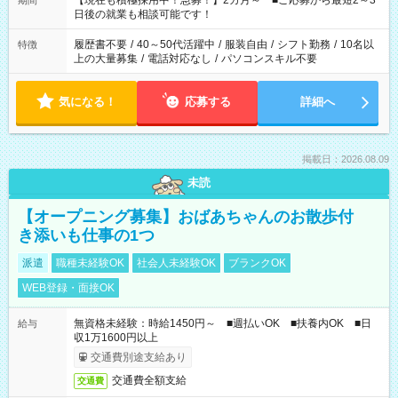
【現在も積極採用中！急募！】2カ月～ ■ご応募から最短2～3
期間
の方へ 今ご覧のお仕事で希望する勤務時間と、もう1つのお仕事
日後の就業も相談可能です！
の勤務時間。 合計で週40時間を超える場合は応募できません。
履歴書不要
/
40～50代活躍中
/
服装自由
/
シフト勤務
/
10名以
特徴
上の大量募集
/
電話対応なし
/
パソコンスキル不要
気になる！
応募する
詳細へ
掲載日：2026.08.09
未読
【オープニング募集】おばあちゃんのお散歩付
き添いも仕事の1つ
派遣
職種未経験OK
社会人未経験OK
ブランクOK
WEB登録・面接OK
無資格未経験：時給1450円～ ■週払いOK ■扶養内OK ■日
給与
収1万1600円以上
交通費別途支給あり
交通費全額支給
交通費