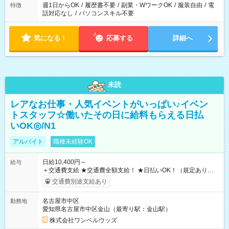
週1日からOK
/
履歴書不要
/
副業・WワークOK
/
服装自由
/
電
特徴
話対応なし
/
パソコンスキル不要
気になる！
応募する
詳細へ
未読
レアなお仕事・人気イベントがいっぱい♪イベン
トスタッフ☆働いたその日に給料もらえる日払
いOK◎/N1
アルバイト
職種未経験OK
日給10,400円～
給与
＋交通費支給 ★交通費全額支給！ ★日払いOK！（規定あり） ┗
働いたその日に現金GET♪ お仕事後はコンビニATMから 日払
交通費別途支給あり
い分を引き落とせます！ 【試用期間】試用期間なし
名古屋市中区
勤務地
愛知県名古屋市中区金山（最寄り駅：金山駅）
株式会社ワンベルウッズ