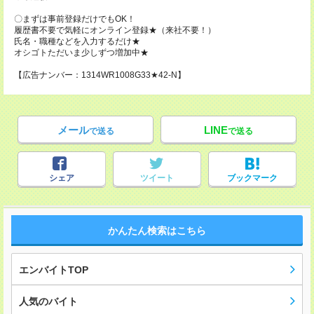
〇まずは事前登録だけでもOK！
履歴書不要で気軽にオンライン登録★（来社不要！）
氏名・職種などを入力するだけ★
オシゴトただいま少しずつ増加中★
【広告ナンバー：1314WR1008G33★42-N】
メール
LINE
で送る
で送る
シェア
ツイート
ブックマーク
かんたん検索はこちら
エンバイトTOP
人気のバイト