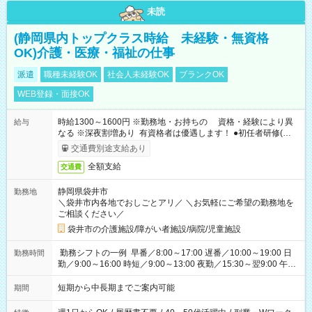
未読
(静岡県内トップクラス時給 未経験・無資格
OK)介護・医療・福祉の仕事
派遣
職種未経験OK
社会人未経験OK
ブランクOK
WEB登録・面接OK
時給1300～1600円 ※勤務地・お持ちの 資格・経験により異
給与
なる ※深夜割増あり 有資格者は優遇します！ ●初任者研修(ヘル
パー2級) ：時給1400円以上 ●看護師 ：時給2000円以上
交通費別途支給あり
全額支給
交通費
静岡県袋井市
勤務地
＼袋井市内各地でおしごとアリ／ ＼お気軽にご希望の勤務地を
ご相談ください／
袋井市の介護施設/障がい者施設/病院/児童施設
勤務シフトの一例 早番／8:00～17:00 遅番／10:00～19:00 日
勤務時間
勤／9:00～16:00 時短／9:00～13:00 夜勤／15:30～翌9:00 午後
勤務／12:00～21:00
短期から中長期までご案内可能
期間