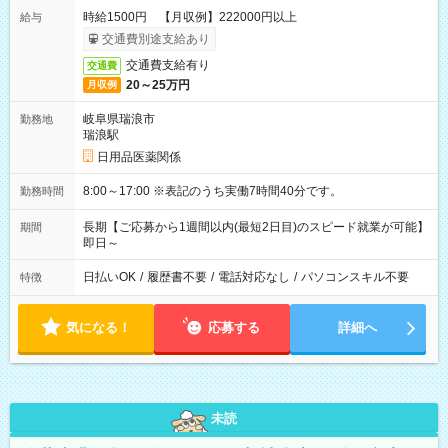
時給1500円 【月収例】222000円以上
給与
交通費別途支給あり
交通費支給有り
交通費
20～25万円
月収例
岐阜県瑞浪市
勤務地
瑞浪駅
日用品医薬関係
8:00～17:00 ※表記のうち実働7時間40分です。
勤務時間
長期【ご応募から1週間以内(最短2日目)のスピード就業が可能】
期間
即日～
日払いOK
/
履歴書不要
/
電話対応なし
/
パソコンスキル不要
特徴
気になる！
応募する
詳細へ
未読