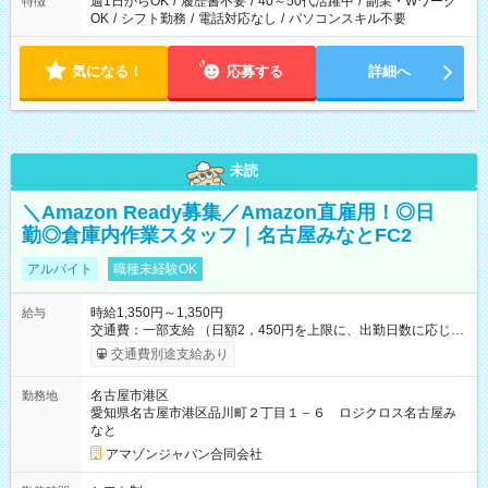
週1日からOK
/
履歴書不要
/
40～50代活躍中
/
副業・Wワーク
特徴
OK
/
シフト勤務
/
電話対応なし
/
パソコンスキル不要
気になる！
応募する
詳細へ
未読
＼Amazon Ready募集／Amazon直雇用！◎日
勤◎倉庫内作業スタッフ｜名古屋みなとFC2
アルバイト
職種未経験OK
時給1,350円～1,350円
給与
交通費：一部支給 （日額2，450円を上限に、出勤日数に応じて
実費支給） ※22:00～翌5:00までは時給25%UP！ ■給与前払い
交通費別途支給あり
制度あり ※前払い額の上限あり、手数料無料（Amazon負担）
そのほか所定の条件が適用されます 【試用期間】試用期間なし
名古屋市港区
勤務地
愛知県名古屋市港区品川町２丁目１－６ ロジクロス名古屋み
なと
アマゾンジャパン合同会社