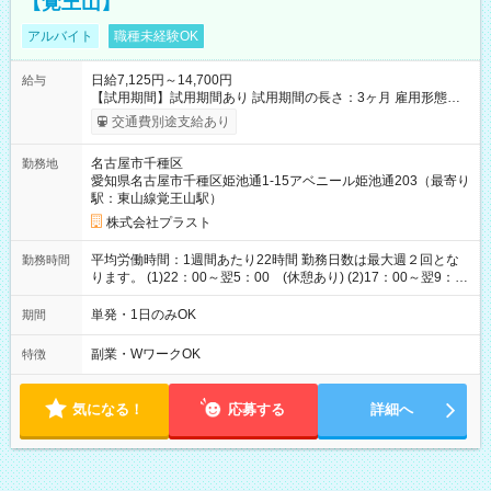
【覚王山】
アルバイト
職種未経験OK
日給7,125円～14,700円
給与
【試用期間】試用期間あり 試用期間の長さ：3ヶ月 雇用形態、
給与は本採用時と同じです。
交通費別途支給あり
名古屋市千種区
勤務地
愛知県名古屋市千種区姫池通1-15アベニール姫池通203（最寄り
駅：東山線覚王山駅）
株式会社プラスト
平均労働時間：1週間あたり22時間 勤務日数は最大週２回とな
勤務時間
ります。 (1)22：00～翌5：00 (休憩あり) (2)17：00～翌9：
00 (休憩あり) ３６協定提出済 平均労働時間：1週間あたり22
時間 勤務日数は最大週２回となります。 (1)22：00～翌5：00
単発・1日のみOK
期間
(休憩あり) (2)17：00～翌9：00 (休憩あり) ３６協定提出済
副業・WワークOK
特徴
気になる！
応募する
詳細へ