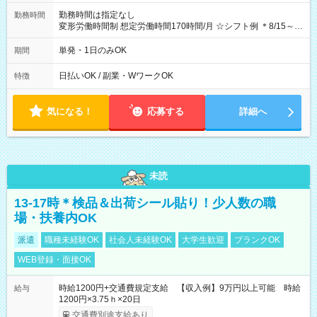
勤務時間は指定なし
勤務時間
変形労働時間制 想定労働時間170時間/月 ☆シフト例 ＊8/15～
10/26 全日共通 08：00～12：00 17：00～21：00 ＊8/31
～9/19のみ下記シフトもあります！ 12：00～16：00 ＊9/6～
単発・1日のみOK
期間
10/6、10/11～26のみ下記シフトもあります！ 07：00～11：
00
日払いOK / 副業・WワークOK
特徴
気になる！
応募する
詳細へ
未読
13-17時＊検品＆出荷シール貼り！少人数の職
場・扶養内OK
派遣
職種未経験OK
社会人未経験OK
大学生歓迎
ブランクOK
WEB登録・面接OK
時給1200円+交通費規定支給 【収入例】9万円以上可能 時給
給与
1200円×3.75ｈ×20日
交通費別途支給あり