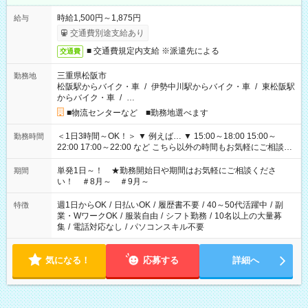
時給1,500円～1,875円
給与
交通費別途支給あり
■ 交通費規定内支給 ※派遣先による
交通費
三重県松阪市
勤務地
松阪駅からバイク・車
/
伊勢中川駅からバイク・車
/
東松阪駅
からバイク・車
/
…
■物流センターなど ■勤務地選べます
＜1日3時間～OK！＞ ▼ 例えば… ▼ 15:00～18:00 15:00～
勤務時間
22:00 17:00～22:00 など こちら以外の時間もお気軽にご相談く
ださい！
単発1日～！ ★勤務開始日や期間はお気軽にご相談くださ
期間
い！ ＃8月～ ＃9月～
週1日からOK
/
日払いOK
/
履歴書不要
/
40～50代活躍中
/
副
特徴
業・WワークOK
/
服装自由
/
シフト勤務
/
10名以上の大量募
集
/
電話対応なし
/
パソコンスキル不要
気になる！
応募する
詳細へ