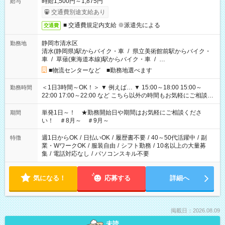
時給1,500円～1,875円
給与
交通費別途支給あり
■ 交通費規定内支給 ※派遣先による
交通費
静岡市清水区
勤務地
清水(静岡県)駅からバイク・車
/
県立美術館前駅からバイク・
車
/
草薙(東海道本線)駅からバイク・車
/
…
■物流センターなど ■勤務地選べます
＜1日3時間～OK！＞ ▼ 例えば… ▼ 15:00～18:00 15:00～
勤務時間
22:00 17:00～22:00 など こちら以外の時間もお気軽にご相談く
ださい！
単発1日～！ ★勤務開始日や期間はお気軽にご相談くださ
期間
い！ ＃8月～ ＃9月～
週1日からOK
/
日払いOK
/
履歴書不要
/
40～50代活躍中
/
副
特徴
業・WワークOK
/
服装自由
/
シフト勤務
/
10名以上の大量募
集
/
電話対応なし
/
パソコンスキル不要
気になる！
応募する
詳細へ
掲載日：2026.08.09
未読