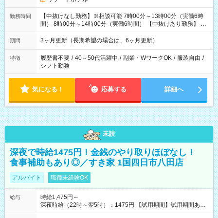
【中抜けなし勤務】※相談可能 7時00分～13時00分（実働6時
勤務時間
間） 8時00分～14時00分（実働6時間） 【中抜けあり勤務】 7
時00分～11時00分（実働4時間） 16時00分～20時30分（実働4
時間30分） ※1日8時間以上は割増料金
3ヶ月更新（長期希望の場合は、6ヶ月更新）
期間
履歴書不要
/
40～50代活躍中
/
副業・WワークOK
/
服装自由
/
特徴
シフト勤務
気になる！
応募する
詳細へ
未読
深夜で時給1475円！金銭のやり取りほぼなし！
食事補助もあり◎／すき家 1国四日市八田店
アルバイト
職種未経験OK
時給1,475円～
給与
深夜時給（22時～翌5時）：1475円 【試用期間】試用期間あり
試用期間の長さ：1ヶ月 雇用形態、給与は本採用時と同じです。