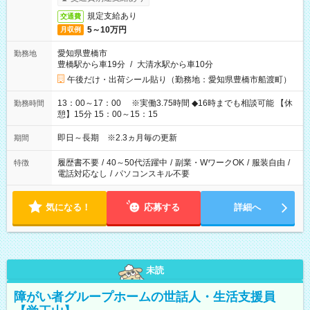
規定支給あり
交通費
5～10万円
月収例
愛知県豊橋市
勤務地
豊橋駅から車19分
/
大清水駅から車10分
午後だけ・出荷シール貼り（勤務地：愛知県豊橋市船渡町）
13：00～17：00 ※実働3.75時間 ◆16時までも相談可能 【休
勤務時間
憩】15分 15：00～15：15
即日～長期 ※2.3ヵ月毎の更新
期間
履歴書不要
/
40～50代活躍中
/
副業・WワークOK
/
服装自由
/
特徴
電話対応なし
/
パソコンスキル不要
気になる！
応募する
詳細へ
未読
障がい者グループホームの世話人・生活支援員