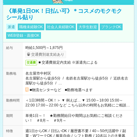
《単発1日OK！日払い可》＊コスメのモクモク
シール貼り
派遣
職種未経験OK
社会人未経験OK
大学生歓迎
ブランクOK
WEB登録・面接OK
時給1,500円～1,875円
給与
交通費別途支給あり
■ 交通費規定内支給 ※派遣先による
交通費
名古屋市中村区
勤務地
名古屋駅から徒歩5分
/
名鉄名古屋駅から徒歩5分
/
近鉄名古
屋駅から徒歩5分
/
…
■物流センターなど ■勤務地選べます
＜1日3時間～OK！＞ ▼ 例えば… ▼ 15:00～18:00 15:00～
勤務時間
22:00 17:00～22:00 など こちら以外の時間もお気軽にご相談く
ださい！
単発1日～！ ★勤務開始日や期間はお気軽にご相談くださ
期間
い！ ＃8月～ ＃9月～
週1日からOK
/
日払いOK
/
履歴書不要
/
40～50代活躍中
/
副
特徴
業・WワークOK
/
服装自由
/
シフト勤務
/
10名以上の大量募