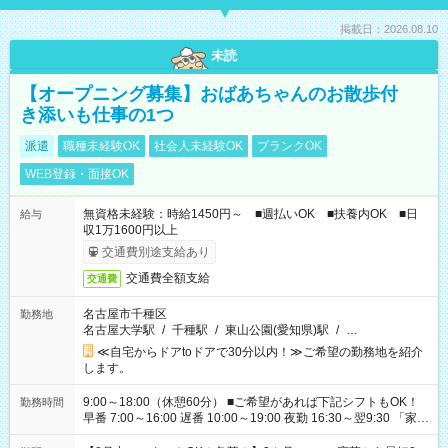
掲載日：2026.08.10
未読
【オープニング募集】おばあちゃんのお散歩付
き添いも仕事の1つ
派遣
職種未経験OK
社会人未経験OK
ブランクOK
WEB登録・面接OK
無資格未経験：時給1450円～ ■週払いOK ■扶養内OK ■日
給与
収1万1600円以上
交通費別途支給あり
交通費全額支給
交通費
名古屋市千種区
勤務地
名古屋大学駅
/
千種駅
/
東山公園(愛知県)駅
/
…
≪自宅からドアtoドアで30分以内！≫ご希望の勤務地を紹介
します。
9:00～18:00（休憩60分） ■ご希望があれば下記シフトもOK！
勤務時間
早番 7:00～16:00 遅番 10:00～19:00 夜勤 16:30～翌9:30 「家族
と休みを合わせたい」 「余裕を持って夕飯の準備がしたい」