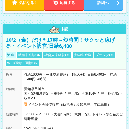
気になる！
応募する
詳細へ
未読
10/2（金）だけ＊17時～短時間！サクッと稼げ
る・イベント設営/日給6,400
派遣
職種未経験OK
社会人未経験OK
大学生歓迎
ブランクOK
WEB登録・面接OK
時給1600円（一律交通費込）【収入例】日給6,400円 時給
給与
1600円×4時間
愛知県豊川市
勤務地
国府(愛知県)駅から車9分
/
豊川駅から車19分
/
豊川稲荷駅か
ら車20
イベント会場で設営（勤務地：愛知県豊川市白鳥町）
17：00～21：00（実働4時間） 休憩 なし トイレ・水分補給は
勤務時間
随時可能
10/2（金）1日だけ
期間