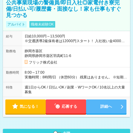
公共事業現場の警備員/即日入社◎家電付き寮完
備/日払い可/履歴書・面接なし！家も仕事もすぐ
見つかる
アルバイト
職種未経験OK
日給10,000円～13,500円
給与
※交通誘導2級保有者は12000円スタート！ 入社祝い金4000円
【試用期間】試用期間なし
静岡市葵区
勤務地
静岡県静岡市葵区羽高町11-6
フリック株式会社
8:00～17:00
勤務時間
実働時間：8時間/日 （休憩60分） 残業はありません。 ※短期の
募集は行っておりません。予めご了承くださいませ。
週1日からOK / 日払いOK / 副業・WワークOK / 10名以上の大量
特徴
募集
気になる！
応募する
詳細へ