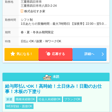
試用期間の実態は30日（※条件変更なし）ですが、切り上げで
三重県四日市市
勤務地
一ヶ月とさせていただきます。 研修制度あり：15時間(研修中も
三重県四日市市八田3-2-24
同時給）
株式会社すき家
シフト制
勤務時間
1日あたりの実働時間：最大7時間/日 【深夜帯】22:00～翌5:00
週2日～・1日2h～OK◎ ※22:00から翌5:00までは18歳以上の方
のみ勤務可能です（18歳未満の深夜業務禁止のため） ★深夜で
春・夏・冬休み期間限定
期間
も安心して働けます★ すき家では、ワンオペを禁止していま
す。 必ず、2名以上での勤務を行いますので、安心して働けま
日払いOK / 副業・WワークOK
特徴
す。
気になる！
応募する
詳細へ
未読
給与即払いOK！高時給！土日休み！日勤のお仕
事！木板の下塗り
派遣
職種未経験OK
社会人未経験OK
ブランクOK
WEB登録・面接OK