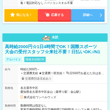
集
/
電話対応なし
/
パソコンスキル不要
気になる！
応募する
詳細へ
未読
高時給2000円☆1日4時間でOK！国際スポーツ
大会の受付スタッフ☆来社不要！日払いOK♪/N1
アルバイト
職種未経験OK
時給2,000円～
給与
＋交通費支給 ★交通費一部支給！ ┗1日500円を超えた分は全額
支給！ ※往復500円以内の方は自己負担となります ★日払い
交通費別途支給あり
OK！（規定あり） ┗働いたその日に現金GET♪ お仕事後はコン
ビニATMから 日払い分を引き落とせます！ 【試用期間】試用
名古屋市中区
勤務地
期間なし
愛知県名古屋市中区金山（最寄り駅：金山駅）
株式会社ワンベルウッズ
勤務時間は指定なし
勤務時間
変形労働時間制 想定労働時間170時間/月 ☆シフト例 ＊8/15～