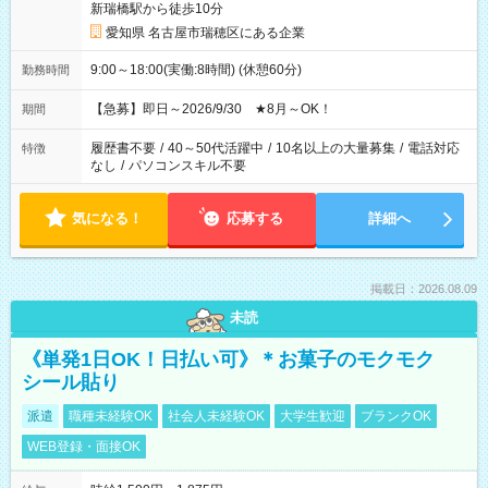
新瑞橋駅から徒歩10分
愛知県 名古屋市瑞穂区にある企業
9:00～18:00(実働:8時間) (休憩60分)
勤務時間
【急募】即日～2026/9/30 ★8月～OK！
期間
履歴書不要
/
40～50代活躍中
/
10名以上の大量募集
/
電話対応
特徴
なし
/
パソコンスキル不要
気になる！
応募する
詳細へ
掲載日：2026.08.09
未読
《単発1日OK！日払い可》＊お菓子のモクモク
シール貼り
派遣
職種未経験OK
社会人未経験OK
大学生歓迎
ブランクOK
WEB登録・面接OK