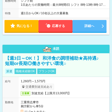
シフト制
勤務時間
1日あたりの実働時間：最大8時間/日 シフト 8時-13時 8時-17時
12時-21時 17時-21時
週1日からOK / 10名以上の大量募集
特徴
気になる！
応募する
詳細へ
未読
【週3日～OK！】 和洋食の調理補助★高待遇♪
短期or長期◎働きやすい環境○
派遣
職種未経験OK
ブランクOK
1,260円～1,575円
給与
交通費別途支給あり
別途支給【上限月13,000円】
交通費
三重県志摩市
勤務地
鵜方駅から車5分
リゾートホテル