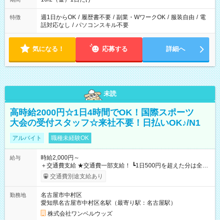
週1日からOK
/
履歴書不要
/
副業・WワークOK
/
服装自由
/
電
特徴
話対応なし
/
パソコンスキル不要
気になる！
応募する
詳細へ
未読
高時給2000円☆1日4時間でOK！国際スポーツ
大会の受付スタッフ☆来社不要！日払いOK♪/N1
アルバイト
職種未経験OK
時給2,000円～
給与
＋交通費支給 ★交通費一部支給！ ┗1日500円を超えた分は全額
支給！ ※往復500円以内の方は自己負担となります ★日払い
交通費別途支給あり
OK！（規定あり） ┗働いたその日に現金GET♪ お仕事後はコン
ビニATMから 日払い分を引き落とせます！ 【試用期間】試用
名古屋市中村区
勤務地
期間なし
愛知県名古屋市中村区名駅（最寄り駅：名古屋駅）
株式会社ワンベルウッズ