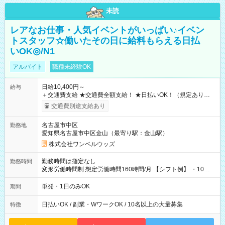
未読
レアなお仕事・人気イベントがいっぱい♪イベン
トスタッフ☆働いたその日に給料もらえる日払
いOK◎/N1
アルバイト
職種未経験OK
日給10,400円～
給与
＋交通費支給 ★交通費全額支給！ ★日払いOK！（規定あり） ┗
働いたその日に現金GET♪ お仕事後はコンビニATMから 日払
交通費別途支給あり
い分を引き落とせます！ 【試用期間】試用期間なし
名古屋市中区
勤務地
愛知県名古屋市中区金山（最寄り駅：金山駅）
株式会社ワンベルウッズ
勤務時間は指定なし
勤務時間
変形労働時間制 想定労働時間160時間/月 【シフト例】 ・10：
00～20：00
単発・1日のみOK
期間
日払いOK / 副業・WワークOK / 10名以上の大量募集
特徴