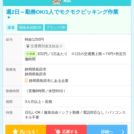
未読
週2日～勤務OK/1人でモクモクピッキング作業
＊
派遣
職種未経験OK
ブランクOK
時給1250円
給与
交通費別途支給あり
632円／1日あたり ※1日の交通費上限＝74円×所定労
交通費
働時間
静岡県島田市
勤務地
静岡県島田市
静岡県島田市にある企業
（実働8時間／休憩60分）
勤務時間
3カ月以上～長期
期間
日払いOK
/
服装自由
/
シフト勤務
/
電話対応なし
/
パソコンス
特徴
キル不要
気になる！
応募する
詳細へ