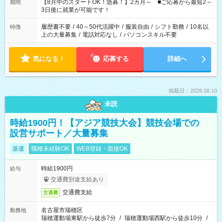
「できれば残業はしたくない」 など、ご希望を教えてください
【8月中のスタートOK！急募！】2カ月～ ■ご応募から最短2～
期間
ね。 ※Wワーク希望の方へ 今ご覧のお仕事で希望する勤務時間
3日後に就業が可能です！
と、もう1つのお仕事の勤務時間。 合計で週40時間を超える場
合は応募できません。
履歴書不要
/
40～50代活躍中
/
服装自由
/
シフト勤務
/
10名以
特徴
上の大量募集
/
電話対応なし
/
パソコンスキル不要
気になる！
応募する
詳細へ
掲載日：2026.08.10
未読
時給1900円！【アジア競技大会】競技会場での
設営サポート／大量募集
派遣
職種未経験OK
WEB登録・面接OK
時給1900円
給与
交通費別途支給あり
交通費支給
交通費
名古屋市瑞穂区
勤務地
瑞穂運動場東駅から徒歩7分
/
瑞穂運動場西駅から徒歩10分
/