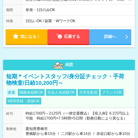
10/26 全日共通 08：00～12：00 17：00～21：00 ＊8/31
～9/19のみ下記シフトもあります！ 12：00～16：00 ＊9/6～
単発・1日のみOK
期間
10/6、10/11～26のみ下記シフトもあります！ 07：00～11：
00
日払いOK / 副業・WワークOK
特徴
気になる！
応募する
詳細へ
未読
短期＊イベントスタッフ/身分証チェック・手荷
物検査/日給10,200円～
派遣
職種未経験OK
社会人未経験OK
大学生歓迎
ブランクOK
WEB登録・面接OK
時給1700円～2125円（一律交通費込）【収入例】6.3万円以上
給与
可能 時給1700円×7.5時間×5日間（勤務日数により異なる）
愛知県豊橋市
勤務地
豊橋駅から車15分
/
二川駅から車14分
/
赤岩口駅から車10分