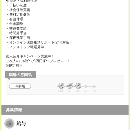
≪待遇・福利厚生≫
・日払い制度
・社会保険完備
・無料定期健診
・有給休暇
・年末調整
・交通費支給
・時間外手当
・深夜残業手当
・オンライン医師相談サポート(24H対応)
・ノンストップ職場見学
友人紹介キャンペーン実施中！
ご友人のご紹介で3万円ずつプレゼント！
※規定有※
職場の雰囲気
年齢層
20代
30
40
50
60
募集情報
給与