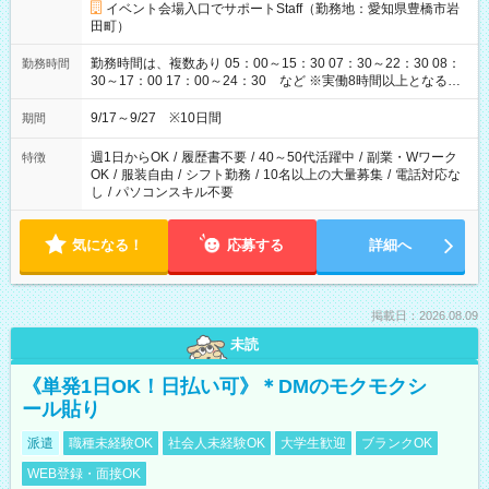
イベント会場入口でサポートStaff（勤務地：愛知県豊橋市岩
田町）
勤務時間は、複数あり 05：00～15：30 07：30～22：30 08：
勤務時間
30～17：00 17：00～24：30 など ※実働8時間以上となる勤
務もあります。 【休憩】60分+他休憩あり 交替で取得します。
安全面に配慮しこまめな休憩があります。
9/17～9/27 ※10日間
期間
週1日からOK
/
履歴書不要
/
40～50代活躍中
/
副業・Wワーク
特徴
OK
/
服装自由
/
シフト勤務
/
10名以上の大量募集
/
電話対応な
し
/
パソコンスキル不要
気になる！
応募する
詳細へ
掲載日：2026.08.09
未読
《単発1日OK！日払い可》＊DMのモクモクシ
ール貼り
派遣
職種未経験OK
社会人未経験OK
大学生歓迎
ブランクOK
WEB登録・面接OK