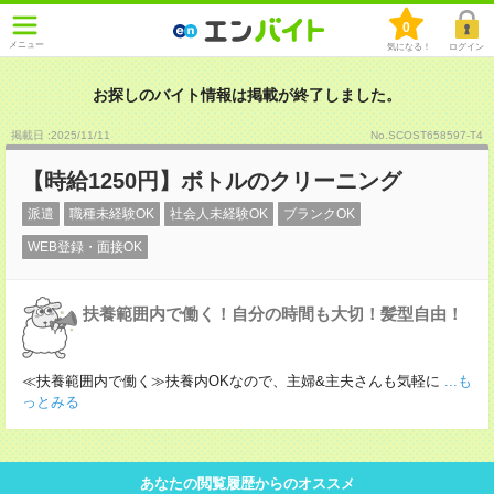
0
メニュー
気になる！
ログイン
お探しのバイト情報は掲載が終了しました。
掲載日 :2025
/
11
/
11
No.SCOST658597-T4
【時給1250円】ボトルのクリーニング
派遣
職種未経験OK
社会人未経験OK
ブランクOK
WEB登録・面接OK
扶養範囲内で働く！自分の時間も大切！髪型自由！
≪扶養範囲内で働く≫扶養内OKなので、主婦&主夫さんも気軽に
...も
っとみる
あなたの閲覧履歴からのオススメ