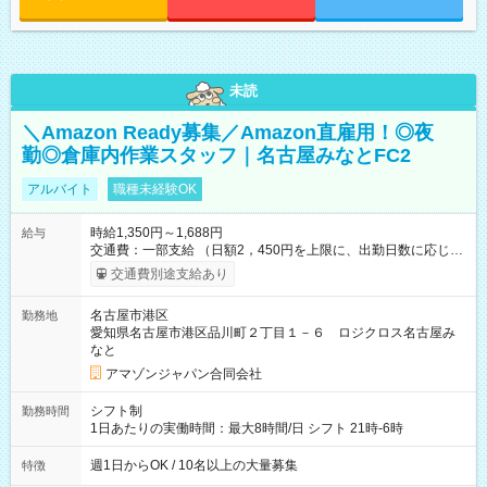
未読
＼Amazon Ready募集／Amazon直雇用！◎夜
勤◎倉庫内作業スタッフ｜名古屋みなとFC2
アルバイト
職種未経験OK
時給1,350円～1,688円
給与
交通費：一部支給 （日額2，450円を上限に、出勤日数に応じて
実費支給） ※22:00～翌5:00までは時給25%UP！ ■給与前払い
交通費別途支給あり
制度あり ※前払い額の上限あり、手数料無料（Amazon負担）
そのほか所定の条件が適用されます 【試用期間】試用期間なし
名古屋市港区
勤務地
愛知県名古屋市港区品川町２丁目１－６ ロジクロス名古屋み
なと
アマゾンジャパン合同会社
シフト制
勤務時間
1日あたりの実働時間：最大8時間/日 シフト 21時-6時
週1日からOK / 10名以上の大量募集
特徴