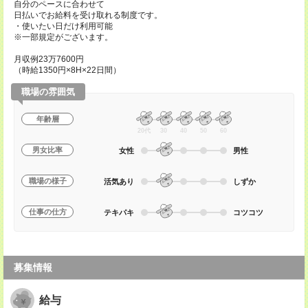
自分のペースに合わせて
日払いでお給料を受け取れる制度です。
・使いたい日だけ利用可能
※一部規定がございます。
月収例23万7600円
（時給1350円×8H×22日間）
職場の雰囲気
年齢層
20代
30
40
50
60
男女比率
女性
男性
職場の様子
活気あり
しずか
仕事の仕方
テキパキ
コツコツ
募集情報
給与