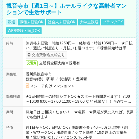
観音寺市【週1日～】ホテルライクな高齢者マン
ションで生活サポート
派遣
職種未経験OK
社会人未経験OK
大学生歓迎
ブランクOK
WEB登録・面接OK
無資格未経験：時給1250円～ 経験者：時給1350円～ ★日払
給与
い／週払い制度あり（月払いも選べます）※稼働開始時は手続き
完了次第のお支払いとなります。
交通費別途支給あり
交通費全額支給※規定有
交通費
香川県観音寺市
勤務地
観音寺(香川県)駅
/
箕浦駅
/
豊浜駅
＜シニア向けマンション＞
★1日4時間～の時短シフトOK ★スタート時間選べます！ 7:00
勤務時間
～16:00 9:00～17:00 11:00～19:00 など 残業なし！ ※Wワーク
の場合、他のお仕事と合わせ週40時間超の就業はご案内できま
せん ※法令に基づき、週20時間以上勤務は社会保険への加入対
開始日はご相談ください！ ★急募 ★職場が気に入れば、長期
期間
象となります ※労働者派遣法（日雇い派遣の原則禁止）によ
でも働けます！
り、短時間・短期間の就業はご案内が難しい場合があります
週1日からOK
/
日払いOK
/
履歴書不要
/
40～50代活躍中
/
副
特徴
業・WワークOK
/
服装自由
/
シフト勤務
/
10名以上の大量募
集
/
電話対応なし
/
パソコンスキル不要