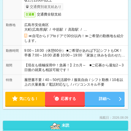
収1万1200円以上
交通費別途支給あり
交通費全額支給
交通費
広島市安佐南区
勤務地
大町(広島県)駅
/
中筋駅
/
高取駅
/
…
≪自宅からドアtoドアで30分以内！≫ご希望の勤務地を紹介
します。
9:00～18:00（休憩60分） ■ご希望があれば下記シフトもOK！
勤務時間
早番 7:00～16:00 遅番 10:00～19:00 「家族と休みを合わせた
い」 「余裕を持って夕飯の準備がしたい」 「できれば残業はし
たくない」 など、ご希望を教えてくださいね。 ※Wワーク希望
【現在も積極採用中！急募！】2カ月～ ■ご応募から最短2～3
期間
の方へ 今ご覧のお仕事で希望する勤務時間と、もう1つのお仕事
日後の就業も相談可能です！
の勤務時間。 合計で週40時間を超える場合は応募できません。
履歴書不要
/
40～50代活躍中
/
服装自由
/
シフト勤務
/
10名以
特徴
上の大量募集
/
電話対応なし
/
パソコンスキル不要
気になる！
応募する
詳細へ
掲載日：2026.08.09
未読