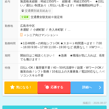
無資格未経験：時給1350円～ 経験者：時給1350円～ ★日払
給与
い／週払い制度あり（月払いも選べます）※稼働開始時は手続き
完了次第のお支払いとなります。
交通費別途支給あり
交通費全額支給※規定有
交通費
広島市中区
勤務地
本通駅
/
小網町駅
/
舟入本町駅
/
…
＜シニア向けマンション＞
★1日4時間～の時短シフトOK ★スタート時間選べます！ 7:00
勤務時間
～16:00 9:00～17:00 11:00～19:00 など 残業なし！ ※Wワーク
の場合、他のお仕事と合わせ週40時間超の就業はご案内できま
せん ※法令に基づき、週20時間以上勤務は社会保険への加入対
開始日はご相談ください！ ★急募 ★職場が気に入れば、長期
期間
象となります ※労働者派遣法（日雇い派遣の原則禁止）によ
でも働けます！
り、短時間・短期間の就業はご案内が難しい場合があります
日払いOK
/
履歴書不要
/
40～50代活躍中
/
副業・WワークOK
/
特徴
服装自由
/
シフト勤務
/
10名以上の大量募集
/
電話対応なし
/
パ
ソコンスキル不要
気になる！
応募する
詳細へ
掲載日：2026.08.07