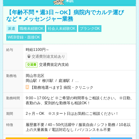
未読
【年齢不問＊週3日～OK】病院内でカルテ運び
など＊メッセンジャー業務
派遣
職種未経験OK
社会人未経験OK
ブランクOK
WEB登録・面接OK
時給1100円～
給与
交通費別途支給あり
交通費規定内支給
交通費
岡山市北区
勤務地
岡山駅
/
柳川駅
/
庭瀬駅
/
…
【勤務地選べます】病院・クリニック
9:00～17:00など ※ご希望の時間帯をご相談ください。 ※日勤、
勤務時間
夜勤のみ、変則的な勤務等も相談OK！
2ヶ月～OK ※スタート日はお気軽にご相談ください！
期間
履歴書不要
/
40～50代活躍中
/
服装自由
/
シフト勤務
/
10名以
特徴
上の大量募集
/
電話対応なし
/
パソコンスキル不要