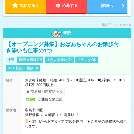
気になる！
応募する
詳細へ
掲載日：2026.08.05
未読
【オープニング募集】おばあちゃんのお散歩付
き添いも仕事の1つ
派遣
職種未経験OK
社会人未経験OK
ブランクOK
WEB登録・面接OK
無資格未経験：時給1400円～ ■週払いOK ■扶養内OK ■日
給与
収1万1200円以上
交通費別途支給あり
交通費全額支給
交通費
広島市中区
勤務地
鷹野橋駅
/
立町駅
/
中電前駅
/
…
≪自宅からドアtoドアで30分以内！≫ご希望の勤務地を紹介
します。