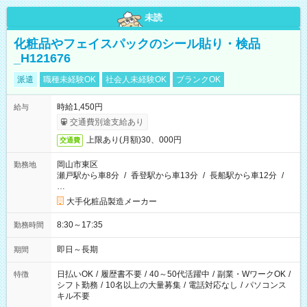
未読
化粧品やフェイスパックのシール貼り・検品
_H121676
派遣
職種未経験OK
社会人未経験OK
ブランクOK
時給1,450円
給与
交通費別途支給あり
上限あり(月額)30、000円
交通費
岡山市東区
勤務地
瀬戸駅から車8分
/
香登駅から車13分
/
長船駅から車12分
/
…
大手化粧品製造メーカー
8:30～17:35
勤務時間
即日～長期
期間
日払いOK
/
履歴書不要
/
40～50代活躍中
/
副業・WワークOK
/
特徴
シフト勤務
/
10名以上の大量募集
/
電話対応なし
/
パソコンス
キル不要