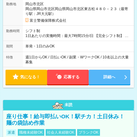
+1500円＝11,500円 (2)上記現場が深夜の場合 11,500×1.25＝
岡山市北区
勤務地
14,375円 (3)上記現場が日祝深夜の場合 17,250円 (4)上記勤務
岡山県岡山市北区岡山県岡山市北区東古松４８０－２３（最寄
者が現場までの運転者の場合17,250+200円＝17,450円 -----------
り駅：JR大元駅）
------------------------------- *最高日当額 17,450円* ---------------------
--------------------- より上位の資格取得やリーダー手当を取得する
富士警備保障株式会社
と ”さらに”加算されます！ ※日当支給時振込手数料等は一切あ
りません。 【試用期間】試用期間なし
シフト制
勤務時間
1日あたりの実働時間：最大7時間15分/日 【完全シフト制】 例
(1) 8：00~17:00（休憩１h） 例(2) 13:00~16:00（早上がりでも
全額支給！） 例(3) 21:00~5:00（夜勤なら日当1.25倍！！）
単発・1日のみOK
期間
週1日からOK / 日払いOK / 副業・WワークOK / 10名以上の大量
特徴
募集
気になる！
応募する
詳細へ
未読
座り仕事！給与即払いOK！駅チカ！土日休み！
麺の袋詰め作業
派遣
職種未経験OK
社会人未経験OK
ブランクOK