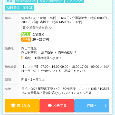
派遣
職種未経験OK
社会人未経験OK
ブランクOK
WEB登録・面接OK
無資格の方：時給1350円～1687円 / 介護福祉士：時給1600円～
給与
2000円 / 初任者以上：時給1450円～1812円
交通費別途支給あり
全額支給
交通費
20～25万円
月収例
岡山市北区
勤務地
岡山駅前駅
/
法界院駅
/
備中高松駅
/
…
病院 ★勤務地選べます！
【シフト例】 07:00～16:00 09:00～18:00 17:00～09:00 ※ 上記
勤務時間
は一例です！その他シフトもご相談ください！
即日～2ヶ月以上
期間
日払いOK
/
履歴書不要
/
40～50代活躍中
/
シフト勤務
/
10名以
特徴
上の大量募集
/
電話対応なし
/
パソコンスキル不要
気になる！
応募する
詳細へ