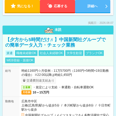
気になる！
応募する
詳細へ
掲載日：2026.08.07
未読
【夕方から5時間だけ♬】中国新聞社グループで
の簡単データ入力・チェック業務
派遣
職種未経験OK
社会人未経験OK
大学生歓迎
ブランクOK
WEB登録・面接OK
時給1160円☆月収例：11万5700円（1160円×5時間×19日勤務
給与
の場合） ※22:00以降は時給1,450円
交通費別途支給あり
・規定により支給 ・車通勤・自転車通勤OK
交通費
10～15万円
月収例
広島市中区
勤務地
土橋(広島県)駅から徒歩5分
/
本川町駅から徒歩8分
/
十日市町
駅から徒歩
中国新聞社グループ（メイツスタッフさん多数活躍中で安心