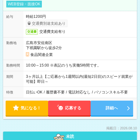
WEB登録・面接OK
時給1200円
給与
交通費別途支給あり
交通費支給有り
交通費
広島市安佐南区
勤務地
下祇園駅から徒歩2分
食品関連企業
10:00～15:00 ※表記のうち実働5時間です。
勤務時間
3ヶ月以上【ご応募から1週間以内(最短2日目)のスピード就業が
期間
可能】即日～
日払いOK
/
履歴書不要
/
電話対応なし
/
パソコンスキル不要
特徴
気になる！
応募する
詳細へ
掲載日：2026.08.10
未読