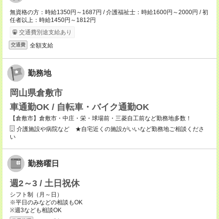
無資格の方：時給1350円～1687円 / 介護福祉士：時給1600円～2000円 / 初
任者以上：時給1450円～1812円
交通費別途支給あり
全額支給
交通費
勤務地
岡山県倉敷市
車通勤OK / 自転車・バイク通勤OK
【倉敷市】倉敷市・中庄・栄・球場前・三菱自工前など勤務地多数！
介護施設や病院など ★自宅近くの施設がいいなど勤務地ご相談くださ
い
勤務曜日
週2～3 / 土日祝休
シフト制（月～日）
※平日のみなどの相談もOK
※週3なども相談OK