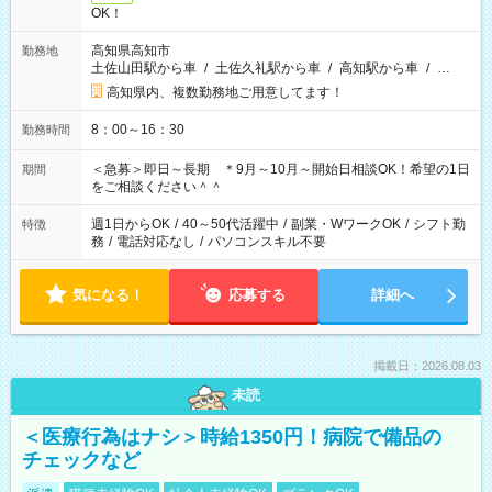
OK！
高知県高知市
勤務地
土佐山田駅から車
/
土佐久礼駅から車
/
高知駅から車
/
…
高知県内、複数勤務地ご用意してます！
8：00～16：30
勤務時間
＜急募＞即日～長期 ＊9月～10月～開始日相談OK！希望の1日
期間
をご相談ください＾＾
週1日からOK
/
40～50代活躍中
/
副業・WワークOK
/
シフト勤
特徴
務
/
電話対応なし
/
パソコンスキル不要
気になる！
応募する
詳細へ
掲載日：2026.08.03
未読
＜医療行為はナシ＞時給1350円！病院で備品の
チェックなど