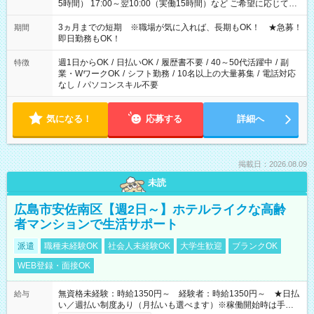
5時間） 17:00～翌10:00（実働15時間）など ご希望に応じて、
働く時間は調整できます！ お気軽に担当へ相談ください！
3ヵ月までの短期 ※職場が気に入れば、長期もOK！ ★急募！
期間
即日勤務もOK！
週1日からOK
/
日払いOK
/
履歴書不要
/
40～50代活躍中
/
副
特徴
業・WワークOK
/
シフト勤務
/
10名以上の大量募集
/
電話対応
なし
/
パソコンスキル不要
気になる！
応募する
詳細へ
掲載日：2026.08.09
未読
広島市安佐南区【週2日～】ホテルライクな高齢
者マンションで生活サポート
派遣
職種未経験OK
社会人未経験OK
大学生歓迎
ブランクOK
WEB登録・面接OK
無資格未経験：時給1350円～ 経験者：時給1350円～ ★日払
給与
い／週払い制度あり（月払いも選べます）※稼働開始時は手続き