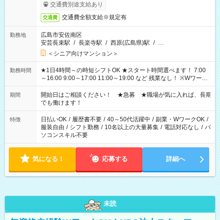
完了次第のお支払いとなります。
交通費別途支給あり
交通費全額支給※規定有
交通費
広島市安佐南区
勤務地
安芸長束駅
/
長楽寺駅
/
西原(広島県)駅
/
…
＜シニア向けマンション＞
★1日4時間～の時短シフトOK ★スタート時間選べます！ 7:00
勤務時間
～16:00 9:00～17:00 11:00～19:00 など 残業なし！ ※Wワーク
の場合、他のお仕事と合わせ週40時間超の就業はご案内できま
せん ※法令に基づき、週20時間以上勤務は社会保険への加入対
開始日はご相談ください！ ★急募 ★職場が気に入れば、長期
期間
象となります ※労働者派遣法（日雇い派遣の原則禁止）によ
でも働けます！
り、短時間・短期間の就業はご案内が難しい場合があります
日払いOK
/
履歴書不要
/
40～50代活躍中
/
副業・WワークOK
/
特徴
服装自由
/
シフト勤務
/
10名以上の大量募集
/
電話対応なし
/
パ
ソコンスキル不要
気になる！
応募する
詳細へ
未読