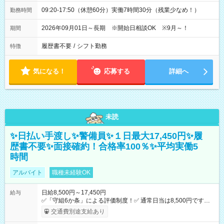
09:20-17:50（休憩60分）実働7時間30分（残業少なめ！）
勤務時間
2026年09月01日～長期 ※開始日相談OK ※9月～！
期間
履歴書不要
/
シフト勤務
特徴
気になる！
応募する
詳細へ
未読
✨日払い手渡し✨警備員✨１日最大17,450円✨履
歴書不要✨面接確約！合格率100％✨平均実働5
時間
アルバイト
職種未経験OK
日給8,500円～17,450円
給与
✅「守組6か条」による評価制度！✅ 通常日当は8,500円ですが
上記評価制度により「S級隊員」と認定されれば10,000円の日当
交通費別途支給あり
を支給します。 (1)上記勤務者が交通2級資格者の場合10,000円