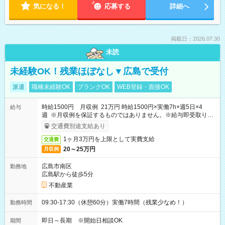
気になる！
応募する
詳細へ
掲載日：2026.07.30
未読
未経験OK！残業ほぼなし▼広島で受付
派遣
職種未経験OK
ブランクOK
WEB登録・面接OK
時給1500円 月収例 21万円 時給1500円×実働7h×週5日×4
給与
週 ※月収例を保証するものではありません。※給与即受取りサ
ービス利用可（利用条件有）
交通費別途支給あり
1ヶ月3万円を上限として実費支給
交通費
20～25万円
月収例
広島市南区
勤務地
広島駅から徒歩5分
不動産業
09:30-17:30（休憩60分）実働7時間（残業少なめ！）
勤務時間
即日～長期 ※開始日相談OK
期間