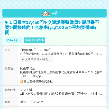
未読
✨１日最大17,450円✨交通誘導警備員✨履歴書不
要✨面接確約！合格率ほぼ100％✨平均実働5時
間
アルバイト
職種未経験OK
日給8,500円～17,450円
給与
✅「守組6か条」による評価制度！✅ 通常日当は8,500円ですが
上記評価制度により「S級隊員」と認定されれば10,000円の日当
交通費別途支給あり
を支給します。 (1)上記勤務者が交通2級資格者の場合10,000円
+1500円＝11,500円 (2)上記現場が深夜の場合 11,500×1.25＝
岡山市北区
勤務地
14,375円 (3)上記現場が日祝深夜の場合 17,250円 (4)上記勤務
岡山県岡山市北区岡山県岡山市北区東古松４８０－２３（最寄
者が現場までの運転者の場合17,250+200円＝17,450円 -----------
り駅：JR大元駅）
------------------------------- *最高日当額 17,450円* （実働時間5
時間の場合、時給3,490円） ------------------------------------------ よ
富士警備保障株式会社
り上位の資格取得やリーダー手当を取得すると ”さらに”加算さ
れます！ ※日当支給時振込手数料等は一切ありません。 【試用
シフト制
勤務時間
期間】試用期間なし
1日あたりの実働時間：最大7時間15分/日 【完全シフト制】 例
(1) 8：00~17:00（休憩１h） 例(2) 13:00~16:00（早上がりでも
全額支給！） 例(3) 21:00~5:00（夜勤なら日当1.25倍！！）
単発・1日のみOK
期間