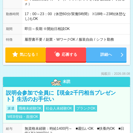
♬）
17：00～23：00（休憩60分/実働5時間） ※18時～23時(休憩な
勤務時間
し)もOK
即日～長期 ※開始日相談OK
期間
履歴書不要
/
副業・WワークOK
/
服装自由
/
シフト勤務
特徴
気になる！
応募する
詳細へ
掲載日：2026.08.08
未読
説明会参加で全員に【現金2千円相当プレゼン
ト】生活のお手伝い
派遣
職種未経験OK
社会人未経験OK
ブランクOK
WEB登録・面接OK
無資格未経験：時給1400円～ ■週払いOK ■扶養内OK ■日
給与