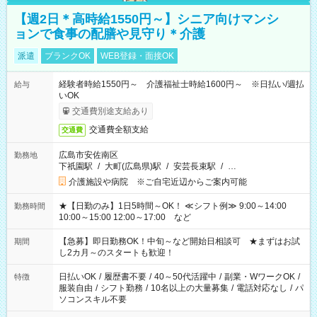
【週2日＊高時給1550円～】シニア向けマンシ
ョンで食事の配膳や見守り＊介護
派遣
ブランクOK
WEB登録・面接OK
経験者時給1550円～ 介護福祉士時給1600円～ ※日払い/週払
給与
いOK
交通費別途支給あり
交通費全額支給
交通費
広島市安佐南区
勤務地
下祇園駅
/
大町(広島県)駅
/
安芸長束駅
/
…
介護施設や病院 ※ご自宅近辺からご案内可能
★【日勤のみ】1日5時間～OK！ ≪シフト例≫ 9:00～14:00
勤務時間
10:00～15:00 12:00～17:00 など
【急募】即日勤務OK！中旬～など開始日相談可 ★まずはお試
期間
し2カ月～のスタートも歓迎！
日払いOK
/
履歴書不要
/
40～50代活躍中
/
副業・WワークOK
/
特徴
服装自由
/
シフト勤務
/
10名以上の大量募集
/
電話対応なし
/
パ
ソコンスキル不要