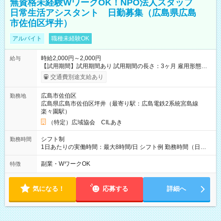
無資格未経験WワークOK！NPO法人スタッフ
日常生活アシスタント 日勤募集（広島県広島
市佐伯区坪井）
アルバイト
職種未経験OK
時給2,000円～2,000円
給与
【試用期間】試用期間あり 試用期間の長さ：3ヶ月 雇用形態、
給与は本採用時と同じです。
交通費別途支給あり
広島市佐伯区
勤務地
広島県広島市佐伯区坪井（最寄り駅：広島電鉄2系統宮島線
楽々園駅）
（特定）広域協会 CILあき
シフト制
勤務時間
1日あたりの実働時間：最大8時間/日 シフト例 勤務時間（日
勤）・8時～18時 （実働時間8時間 待機休憩2時間）（日勤1回
あたりの給与 2万円）
副業・WワークOK
特徴
気になる！
応募する
詳細へ