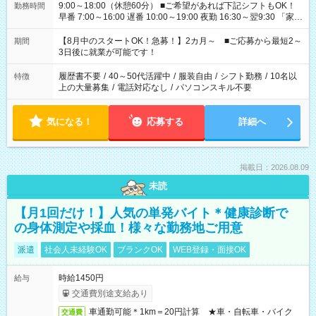
9:00～18:00（休憩60分） ■ご希望があれば下記シフトもOK！
勤務時間
早番 7:00～16:00 遅番 10:00～19:00 夜勤 16:30～翌9:30 「家族
と休みを合わせたい」 「余裕を持って夕飯の準備がしたい」
「できれば残業はしたくない」 など、ご希望を教えてください
【8月中のスタートOK！急募！】2カ月～ ■ご応募から最短2～
期間
ね。 ※Wワーク希望の方へ 今ご覧のお仕事で希望する勤務時間
3日後に就業が可能です！
と、もう1つのお仕事の勤務時間。 合計で週40時間を超える場
合は応募できません。
履歴書不要
/
40～50代活躍中
/
服装自由
/
シフト勤務
/
10名以
特徴
上の大量募集
/
電話対応なし
/
パソコンスキル不要
気になる！
応募する
詳細へ
掲載日：2026.08.09
未読
【月1回だけ！】人気の単発バイト＊健康診断で
の身体測定や採血！様々な勤務地ご用意
派遣
社会人未経験OK
ブランクOK
WEB登録・面接OK
時給1450円
給与
交通費別途支給あり
車通勤可能＊1km＝20円計算 ★車・自転車・バイク
交通費