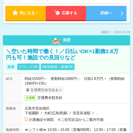
気になる！
応募する
詳細へ
掲載日：2026.08.09
未読
＼空いた時間で働く！／日払いOK×1勤務2.8万
円も可！施設での見回りなど
派遣
ブランクOK
WEB登録・面接OK
時給1550円～ 夜勤時給1880円～ 日収2.8万円～（夜勤時給
給与
1880円×15h）
交通費別途支給あり
交通費全額支給
交通費
広島市安佐南区
勤務地
下祇園駅
/
大町(広島県)駅
/
安芸長束駅
/
…
介護施設や病院 ※ご自宅近辺からご案内可能
≪シフト例≫ 10:00～15:00（実働5時間） 12:00～17:00（実働
勤務時間