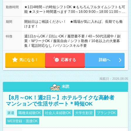
★1日4時間～の時短シフトOK ★もちろんフルタイムシフトも可
勤務時間
能 ★スタート時間選べます 7:00～16:00 9:00～18:00 11:00～
20:00 など 残業なし！ ※Wワークの場合、他のお仕事と合わせ
週40時間超の就業はご案内できません ※法令に基づき、週20時
開始日はご相談ください！ ★職場が気に入れば、長期でも働
期間
間以上勤務は社会保険への加入対象となります ※労働者派遣法
けます！
（日雇い派遣の原則禁止）により、短時間・短期間の就業はご
案内が難しい場合があります
週1日からOK
/
日払いOK
/
履歴書不要
/
40～50代活躍中
/
副
特徴
業・WワークOK
/
服装自由
/
シフト勤務
/
10名以上の大量募
集
/
電話対応なし
/
パソコンスキル不要
気になる！
応募する
詳細へ
掲載日：2026.08.05
未読
【8月～OK！週2日～】ホテルライクな高齢者
マンションで生活サポート＊時短OK
派遣
職種未経験OK
社会人未経験OK
大学生歓迎
ブランクOK
WEB登録・面接OK