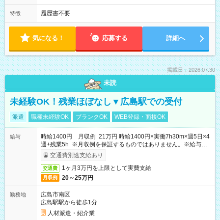
履歴書不要
特徴
気になる！
応募する
詳細へ
掲載日：2026.07.30
未読
未経験OK！残業ほぼなし▼広島駅での受付
派遣
職種未経験OK
ブランクOK
WEB登録・面接OK
時給1400円 月収例 21万円 時給1400円×実働7h30m×週5日×4
給与
週+残業5h ※月収例を保証するものではありません。※給与即
受取りサービス利用可（利用条件有）
交通費別途支給あり
1ヶ月3万円を上限として実費支給
交通費
20～25万円
月収例
広島市南区
勤務地
広島駅駅から徒歩1分
人材派遣・紹介業