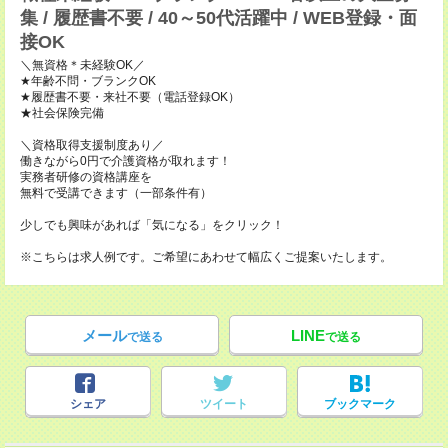
集 / 履歴書不要 / 40～50代活躍中 / WEB登録・面
接OK
＼無資格＊未経験OK／
★年齢不問・ブランクOK
★履歴書不要・来社不要（電話登録OK）
★社会保険完備
＼資格取得支援制度あり／
働きながら0円で介護資格が取れます！
実務者研修の資格講座を
無料で受講できます（一部条件有）
少しでも興味があれば「気になる」をクリック！
※こちらは求人例です。ご希望にあわせて幅広くご提案いたします。
メール
LINE
で送る
で送る
シェア
ツイート
ブックマーク