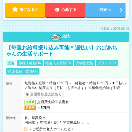
気になる！
応募する
詳細へ
掲載日：2026.08.09
未読
【毎週お給料振り込み可能＊週払い】おばあち
ゃんの生活サポート
派遣
職種未経験OK
社会人未経験OK
大学生歓迎
ブランクOK
WEB登録・面接OK
無資格未経験：時給1250円～ 経験者：時給1350円～★日払い
給与
／週払い制度あり（月払いも選べます）※稼働開始時は手続き完
了次第のお支払いとなります。
交通費別途支給あり
交通費支給※規定有
交通費
～5万円
月収例
香川県高松市
勤務地
円座駅
/
空港通り駅
/
琴電屋島駅
/
…
＜ご近所の老人ホームなど＞