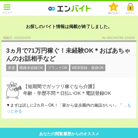
0
メニュー
気になる！
ログイン
お探しのバイト情報は掲載が終了しました。
掲載日 :2026
/
02
/
03
No.NSCHSTRK-2SG09
3ヵ月で71万円稼ぐ！未経験OK＊おばあちゃ
んのお話相手など
派遣
職種未経験OK
ブランクOK
WEB登録・面接OK
【短期間でガッツリ稼ぐなら介護】
年齢・学歴不問＊日払いOK＊電話登録OK
▼まずは試しに2カ月～OK！「家から徒歩圏内の施設がいい」「
...も
っとみる
あなたの閲覧履歴からのオススメ