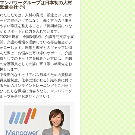
マンパワーグループは日本初の人材
派遣会社です
わたしたちは、人材の育成・派遣といったサ
ービス提供だけではなく、働く方々の『働き
やすい環境を整えること』『長期就労につな
がるサポート』に力を入れています。
2023年現在、全国34拠点に介護専門支店を展
開。介護の現場を理解している専任担当がフ
ォローします。理想と現実とのギャップに悩
んだ際は、お悩みに寄り添いサポート。介護
職としてのキャリアを積みたい方には、理想
の介護職員としての姿に寄り添い就業先をお
探しします。
中長期的なキャリアパス形成のための資格取
得支援制度、仕事に活かせる知識を身に付け
るためのオンライントレーニングもご用意！
ぴったりな職場に出会うなら、マンパワーグ
ループを是非お選びください！