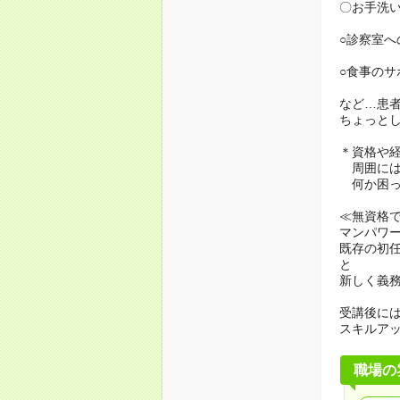
〇お手洗
○診察室へ
○食事のサ
など…患
ちょっと
＊資格や
周囲には
何か困っ
≪無資格
マンパワ
既存の初
と
新しく義
受講後に
スキルア
職場の