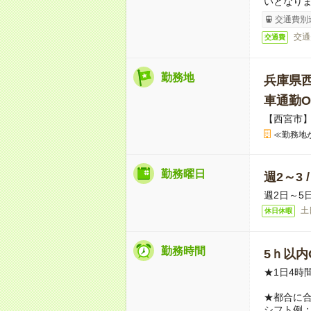
いとなり
交通費別
交通
交通費
勤務地
兵庫県
車通勤O
【西宮市】
≪勤務地
勤務曜日
週2～3 
週2日～5
土
休日休暇
勤務時間
5ｈ以内O
★1日4時
★都合に
シフト例