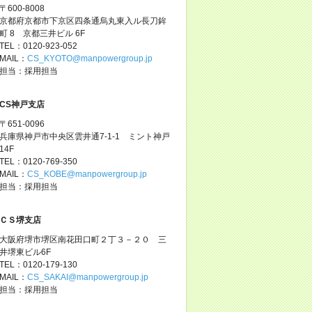
〒600-8008
京都府京都市下京区四条通烏丸東入ル長刀鉾
町 8 京都三井ビル 6F
TEL：0120-923-052
MAIL：
CS_KYOTO@manpowergroup.jp
担当：採用担当
CS神戸支店
〒651-0096
兵庫県神戸市中央区雲井通7-1-1 ミント神戸
14F
TEL：0120-769-350
MAIL：
CS_KOBE@manpowergroup.jp
担当：採用担当
ＣＳ堺支店
大阪府堺市堺区南花田口町２丁３－２０ 三
井堺東ビル6F
TEL：0120-179-130
MAIL：
CS_SAKAI@manpowergroup.jp
担当：採用担当