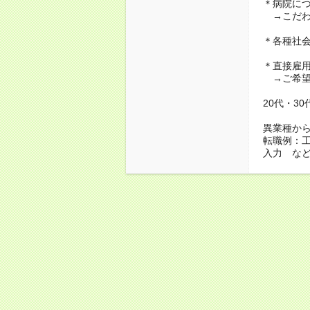
＊病院に
→こだわ
＊各種社
＊直接雇
→ご希望
20代・3
異業種か
転職例：
入力 な