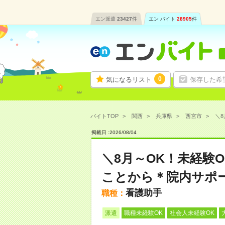
エン派遣
23427
件
エン バイト
28905
件
0
気になるリスト
保存した希
バイトTOP
関西
兵庫県
西宮市
＼8
掲載日 :
2026
/
08
/
04
＼8月～OK！未経験
ことから＊院内サポ
看護助手
職種：
派遣
職種未経験OK
社会人未経験OK