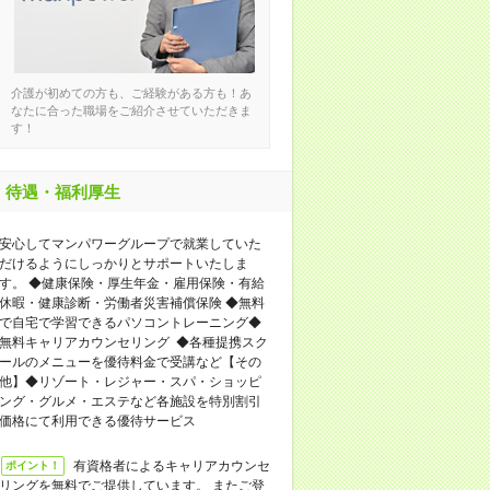
介護が初めての方も、ご経験がある方も！あ
なたに合った職場をご紹介させていただきま
す！
待遇・福利厚生
安心してマンパワーグループで就業していた
だけるようにしっかりとサポートいたしま
す。 ◆健康保険・厚生年金・雇用保険・有給
休暇・健康診断・労働者災害補償保険 ◆無料
で自宅で学習できるパソコントレーニング◆
無料キャリアカウンセリング ◆各種提携スク
ールのメニューを優待料金で受講など【その
他】◆リゾート・レジャー・スパ・ショッピ
ング・グルメ・エステなど各施設を特別割引
価格にて利用できる優待サービス
有資格者によるキャリアカウンセ
ポイント！
リングを無料でご提供しています。 またご登