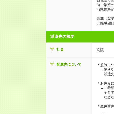
2)電話で
3)ご希望
4)就業決
応募→就業
開始希望日
派遣先の概要
社名
病院
配属先について
＊服装に
→動きや
派遣先に
＊お休み
→ご希望
子育て・
などな
＊産休育