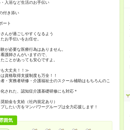
い・入浴など生活のお手伝い
の付き添い
ポート
者さんが過ごしやすくなるよう
したお手伝いをお任せ。
経験が必要な医療行為はありません。
看護師さんがいますので、
たことがあっても安心ですよ。
でも大丈夫！！≫
ーは資格取得支援制度も万全！！
任者・実務者研修・介護福祉士のスクール補助はもちろんのこ
務化された、認知症介護基礎研修にも対応＊
は奨励金を支給（社内規定あり）
ップしたい方をマンパワーグループは全力応援します！
雰囲気