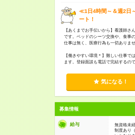
≪1日4時間～＆週2日
ート！
【あくまでお手伝いから】看護師さ
です。ベッドのシーツ交換や、食事
仕事は無く、医療行為も一切ありま
【働きやすい環境＊】難しい仕事では
ます。登録面談も電話で完結するの
気になる！
募集情報
給与
無資格未経
制度あり