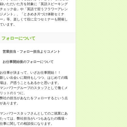
録いただいた方を対象に「英語スピーキング
チェック会」や「英語で習うフラワーアレン
ジメント」、「ときめき片づけ体験セミナ
ー」等、楽しくて役に立つセミナーも開催し
ています。
フォローについて
営業担当・フォロー担当よりコメント
お仕事開始後のフォローについて
お仕事が決まって、いざお仕事開始！！
新しい出会いに期待もしつつ、はじめての職
場は、戸惑うこともあるかと思います。
マンパワーグループのスタッフとして働くメ
リットの１つに、
弊社の担当があなたをフォローするという点
があります。
マンパワースタッフさんとしてのご就業にあ
たっては、弊社担当がいつもあなたの職場・
仕事に関しての相談役になります。