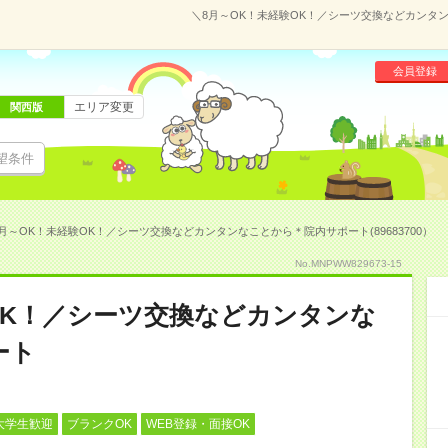
＼8月～OK！未経験OK！／シーツ交換などカンタン
会員登録
エリア変更
関西版
望条件
月～OK！未経験OK！／シーツ交換などカンタンなことから＊院内サポート(89683700）
No.MNPWW829673-15
OK！／シーツ交換などカンタンな
ート
大学生歓迎
ブランクOK
WEB登録・面接OK