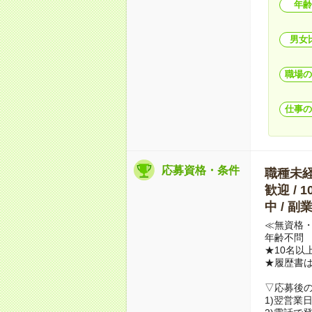
年齢
男女
職場の
仕事の
応募資格・条件
職種未経験
歓迎 / 
中 / 
≪無資格・
年齢不問
★10名以
★履歴書
▽応募後
1)翌営業