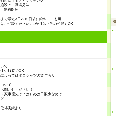
登録面談→求人とマッチング
の施設で、職場見学
定→勤務開始
まで最短3日＆10日後に給料GETも可！
はご相談ください。1か月以上先の相談もOK！
ついて
すい服装でOK
よってはポロシャツの貸与あり
について
お聞かせください！
家事優先で／はじめは日数少なめで
ど
休取得実績あり！