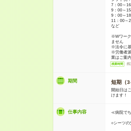
7：00～1
9：00～1
9：00～1
11：00～2
など
※Wワーク
ません
※法令に基
※労働者
業はご案
残
残業時間
期間
短期（3
開始日は
けます！
仕事内容
≪病院で
○シーツの