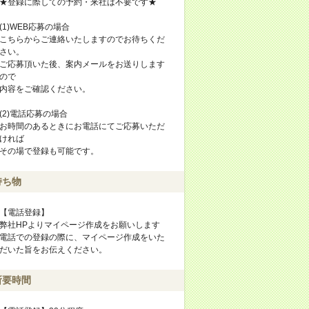
★登録に際しての予約・来社は不要です★
(1)WEB応募の場合
こちらからご連絡いたしますのでお待ちくだ
さい。
ご応募頂いた後、案内メールをお送りします
ので
内容をご確認ください。
(2)電話応募の場合
お時間のあるときにお電話にてご応募いただ
ければ
その場で登録も可能です。
持ち物
【電話登録】
弊社HPよりマイページ作成をお願いします
電話での登録の際に、マイページ作成をいた
だいた旨をお伝えください。
所要時間