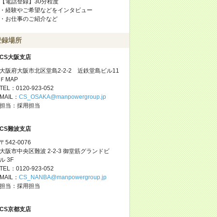
【電話登録】30分程度
・経験やご希望などをインタビュー
・お仕事のご紹介など
登録場所
CS大阪支店
大阪府大阪市北区堂島2-2-2 近鉄堂島ビル11
ＦMAP
TEL：0120-923-052
MAIL：
CS_OSAKA@manpowergroup.jp
担当：採用担当
CS難波支店
〒542-0076
大阪市中央区難波 2-2-3 御堂筋グランドビ
ル 3F
TEL：0120-923-052
MAIL：
CS_NANBA@manpowergroup.jp
担当：採用担当
CS京都支店