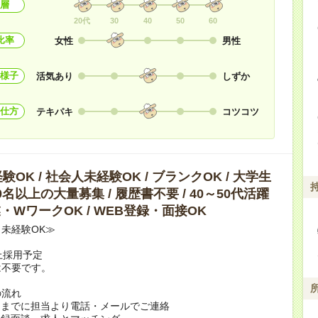
層
20代
30
40
50
60
比率
女性
男性
様子
活気あり
しずか
仕方
テキパキ
コツコツ
OK / 社会人未経験OK / ブランクOK / 大学生
10名以上の大量募集 / 履歴書不要 / 40～50代活躍
副業・WワークOK / WEB登録・面接OK
未経験OK≫
上採用予定
は不要です。
の流れ
日までに担当より電話・メールでご連絡