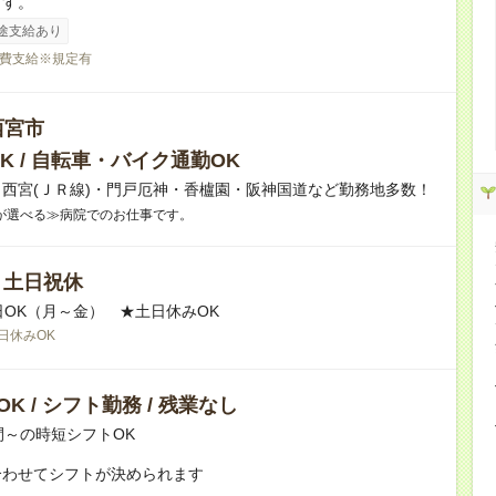
ます。
途支給あり
費支給※規定有
西宮市
K / 自転車・バイク通勤OK
西宮(ＪＲ線)・門戸厄神・香櫨園・阪神国道など勤務地多数！
が選べる≫病院でのお仕事です。
/ 土日祝休
日OK（月～金） ★土日休みOK
日休みOK
K / シフト勤務 / 残業なし
間～の時短シフトOK
合わせてシフトが決められます
：