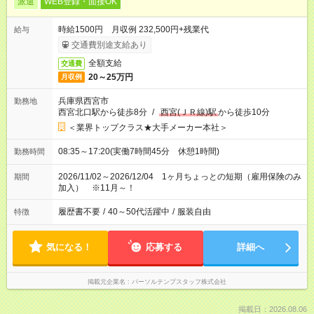
派遣
WEB登録・面接OK
時給1500円 月収例 232,500円+残業代
給与
交通費別途支給あり
全額支給
交通費
20～25万円
月収例
兵庫県西宮市
勤務地
西宮北口駅から徒歩8分
/
西宮(ＪＲ線)駅
から徒歩10分
＜業界トップクラス★大手メーカー本社＞
08:35～17:20(実働7時間45分 休憩1時間)
勤務時間
2026/11/02～2026/12/04 1ヶ月ちょっとの短期（雇用保険のみ
期間
加入） ※11月～！
履歴書不要
/
40～50代活躍中
/
服装自由
特徴
気になる！
応募する
詳細へ
掲載元企業名
パーソルテンプスタッフ株式会社
掲載日：2026.08.06