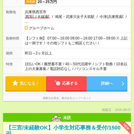
20～25万円
月収例
兵庫県西宮市
勤務地
西宮(ＪＲ線)駅
/
鳴尾・武庫川女子大前駅
/
今津(兵庫県)駅
/
…
グループホーム
【シフト例】 07:00～16:00 09:00～18:00 17:00～09:00 ※ 上記
勤務時間
は一例です！その他シフトもご相談ください！
即日～2ヶ月以上
期間
日払いOK
/
履歴書不要
/
40～50代活躍中
/
シフト勤務
/
10名以
特徴
上の大量募集
/
電話対応なし
/
パソコンスキル不要
気になる！
応募する
詳細へ
掲載元企業名
株式会社ニッソーネット
掲載日：2026.08.07
未読
NEW
【三宮/未経験OK】小学生対応事務＆受付/1500