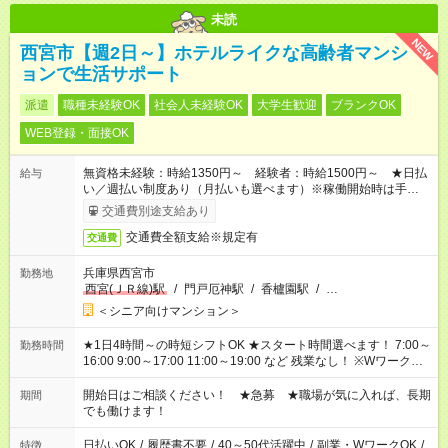
未読
NEW
西宮市【週2日～】ホテルライクな高齢者マンシ
ョンで生活サポート
派遣
職種未経験OK
社会人未経験OK
大学生歓迎
ブランクOK
WEB登録・面接OK
無資格未経験：時給1350円～ 経験者：時給1500円～ ★日払
給与
い／週払い制度あり（月払いも選べます）※稼働開始時は手続き
完了次第のお支払いとなります。
交通費別途支給あり
交通費全額支給※規定有
交通費
兵庫県西宮市
勤務地
西宮(ＪＲ線)駅
/
門戸厄神駅
/
香櫨園駅
/
…
＜シニア向けマンション＞
★1日4時間～の時短シフトOK ★スタート時間選べます！ 7:00～
勤務時間
16:00 9:00～17:00 11:00～19:00 など 残業なし！ ※Wワークの
場合、他のお仕事と合わせ週40時間超の就業はご案内できませ
ん ※法令に基づき、週20時間以上勤務は社会保険への加入対象
開始日はご相談ください！ ★急募 ★職場が気に入れば、長期
期間
となります ※労働者派遣法（日雇い派遣の原則禁止）により、
でも働けます！
短時間・短期間の就業はご案内が難しい場合があります
日払いOK
/
履歴書不要
/
40～50代活躍中
/
副業・WワークOK
/
特徴