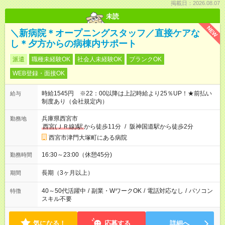
掲載日：2026.08.07
未読
NEW
＼新病院＊オープニングスタッフ／直接ケアな
し＊夕方からの病棟内サポート
派遣
職種未経験OK
社会人未経験OK
ブランクOK
WEB登録・面接OK
時給1545円 ※22：00以降は上記時給より25％UP！★前払い
給与
制度あり（会社規定内）
兵庫県西宮市
勤務地
西宮(ＪＲ線)駅
から徒歩11分
/
阪神国道駅から徒歩2分
西宮市津門大塚町にある病院
16:30～23:00（休憩45分)
勤務時間
長期（3ヶ月以上）
期間
40～50代活躍中
/
副業・WワークOK
/
電話対応なし
/
パソコン
特徴
スキル不要
気になる！
応募する
詳細へ