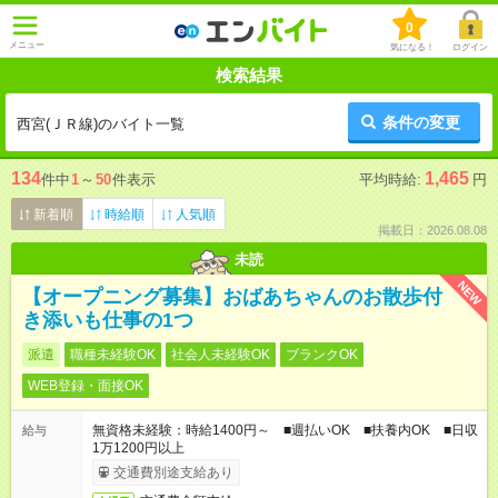
0
メニュー
気になる！
ログイン
検索結果
条件の変更
西宮(ＪＲ線)のバイト一覧
134
1,465
件中
1
～
50
件表示
平均時給:
円
新着順
時給順
人気順
掲載日：2026.08.08
未読
NEW
【オープニング募集】おばあちゃんのお散歩付
き添いも仕事の1つ
派遣
職種未経験OK
社会人未経験OK
ブランクOK
WEB登録・面接OK
無資格未経験：時給1400円～ ■週払いOK ■扶養内OK ■日収
給与
1万1200円以上
交通費別途支給あり