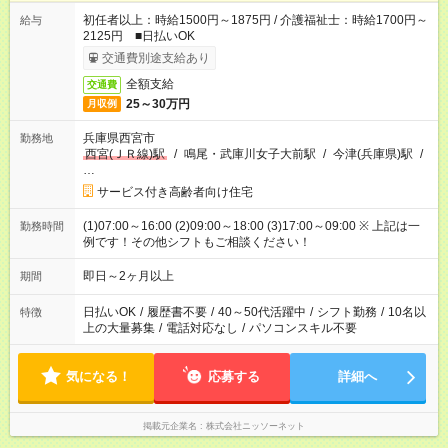
初任者以上：時給1500円～1875円 / 介護福祉士：時給1700円～
給与
2125円 ■日払いOK
交通費別途支給あり
全額支給
交通費
25～30万円
月収例
兵庫県西宮市
勤務地
西宮(ＪＲ線)駅
/
鳴尾・武庫川女子大前駅
/
今津(兵庫県)駅
/
…
サービス付き高齢者向け住宅
(1)07:00～16:00 (2)09:00～18:00 (3)17:00～09:00 ※ 上記は一
勤務時間
例です！その他シフトもご相談ください！
即日～2ヶ月以上
期間
日払いOK
/
履歴書不要
/
40～50代活躍中
/
シフト勤務
/
10名以
特徴
上の大量募集
/
電話対応なし
/
パソコンスキル不要
気になる！
応募する
詳細へ
掲載元企業名
株式会社ニッソーネット