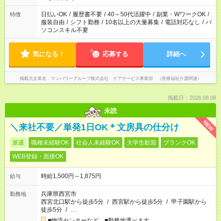
短時間・短期間の就業はご案内が難しい場合があります
日払いOK
/
履歴書不要
/
40～50代活躍中
/
副業・WワークOK
/
特徴
服装自由
/
シフト勤務
/
10名以上の大量募集
/
電話対応なし
/
パ
ソコンスキル不要
気になる！
応募する
詳細へ
掲載元企業名
マンパワーグループ株式会社 ケアサービス事業部 （医療福祉介護関連）
掲載日：2026.08.08
未読
NEW
＼来社不要／単発1日OK＊文房具の仕分け
派遣
職種未経験OK
社会人未経験OK
大学生歓迎
ブランクOK
WEB登録・面接OK
時給1,500円～1,875円
給与
兵庫県西宮市
勤務地
西宮北口駅から徒歩5分
/
西宮駅から徒歩5分
/
甲子園駅から
徒歩5分
/
…
■物流センターなど ■勤務地選べます