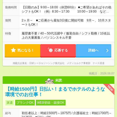
【日勤のみ】9:00～18:00（休憩60分） ■ご希望があればその他
勤務時間
シフトもOK！ （例）8:30～17:30 10:00～19:00 など
「家族とお休みを合わせたい」 「できれば残業はしたくない」
など、あなたのご希望に沿ったお仕事をご紹介します！ ※Wワ
2ヶ月～ ■ご応募から最短3日後に開始可能 9月～、10月スタ
期間
ーク希望の方へ 今ご覧のお仕事で希望する勤務時間と、もう1つ
ートもOK！
のお仕事の勤務時間。 合計で週40時間を超える場合は応募でき
ません
履歴書不要
/
40～50代活躍中
/
服装自由
/
シフト勤務
/
10名以
特徴
上の大量募集
/
パソコンスキル不要
気になる！
応募する
詳細へ
掲載元企業名
日研トータルソーシング株式会社 メディカルケア事業部 ナース派遣
掲載日：2026.08.07
未読
NEW
【時給1500円】日払い！まるでホテルのような
環境でのお仕事！
派遣
ブランクOK
WEB登録・面接OK
初任者以上：時給1500円～1875円 / 介護福祉士：時給1700円～
給与