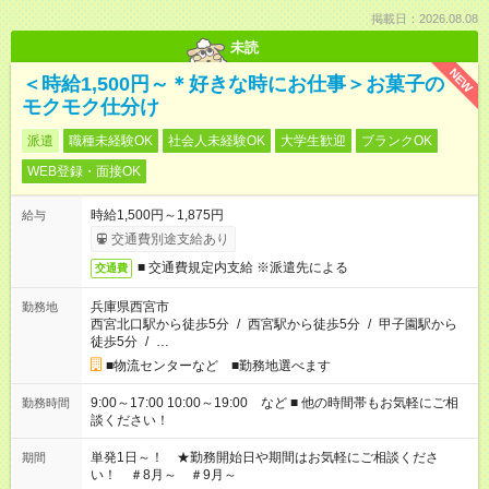
掲載日：2026.08.08
未読
NEW
＜時給1,500円～＊好きな時にお仕事＞お菓子の
モクモク仕分け
派遣
職種未経験OK
社会人未経験OK
大学生歓迎
ブランクOK
WEB登録・面接OK
時給1,500円～1,875円
給与
交通費別途支給あり
■ 交通費規定内支給 ※派遣先による
交通費
兵庫県西宮市
勤務地
西宮北口駅から徒歩5分
/
西宮駅から徒歩5分
/
甲子園駅から
徒歩5分
/
…
■物流センターなど ■勤務地選べます
9:00～17:00 10:00～19:00 など ■ 他の時間帯もお気軽にご相
勤務時間
談ください！
単発1日～！ ★勤務開始日や期間はお気軽にご相談くださ
期間
い！ ＃8月～ ＃9月～