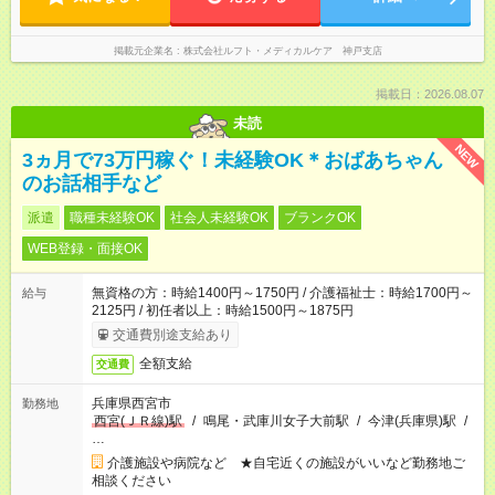
掲載元企業名
株式会社ルフト・メディカルケア 神戸支店
掲載日：2026.08.07
未読
NEW
3ヵ月で73万円稼ぐ！未経験OK＊おばあちゃん
のお話相手など
派遣
職種未経験OK
社会人未経験OK
ブランクOK
WEB登録・面接OK
無資格の方：時給1400円～1750円 / 介護福祉士：時給1700円～
給与
2125円 / 初任者以上：時給1500円～1875円
交通費別途支給あり
全額支給
交通費
兵庫県西宮市
勤務地
西宮(ＪＲ線)駅
/
鳴尾・武庫川女子大前駅
/
今津(兵庫県)駅
/
…
介護施設や病院など ★自宅近くの施設がいいなど勤務地ご
相談ください