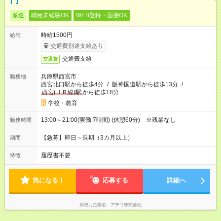
円
派遣
職種未経験OK
WEB登録・面接OK
時給1500円
給与
交通費別途支給あり
交通費支給
交通費
兵庫県西宮市
勤務地
西宮北口駅から徒歩4分
/
阪神国道駅から徒歩13分
/
西宮(ＪＲ線)駅
から徒歩18分
学校・教育
13:00～21:00(実働:7時間) (休憩60分) ※残業なし
勤務時間
【急募】即日～長期（3カ月以上）
期間
履歴書不要
特徴
気になる！
応募する
詳細へ
掲載元企業名
アデコ株式会社