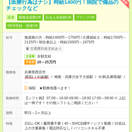
NEW
【医療行為はナシ】時給1400円！病院で備品の
チェックなど
派遣
職種未経験OK
社会人未経験OK
ブランクOK
WEB登録・面接OK
無資格の方：時給1400円～1750円 / 介護福祉士：時給1700円～
給与
2125円 / 初任者以上：時給1500円～1875円
交通費別途支給あり
全額支給
交通費
20～25万円
月収例
兵庫県西宮市
勤務地
西宮(ＪＲ線)駅
/
鳴尾・武庫川女子大前駅
/
今津(兵庫県)駅
/
…
病院 ★勤務地選べます！
【シフト例】 07:00～16:00 09:00～18:00 17:00～09:00 ※ 上記
勤務時間
は一例です！その他シフトもご相談ください！
即日～2ヶ月以上
期間
日払いOK
/
履歴書不要
/
40～50代活躍中
/
シフト勤務
/
10名以
特徴
上の大量募集
/
電話対応なし
/
パソコンスキル不要