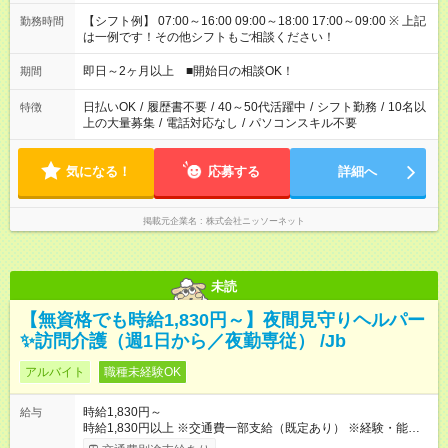
【シフト例】 07:00～16:00 09:00～18:00 17:00～09:00 ※ 上記
勤務時間
は一例です！その他シフトもご相談ください！
即日～2ヶ月以上 ■開始日の相談OK！
期間
日払いOK
/
履歴書不要
/
40～50代活躍中
/
シフト勤務
/
10名以
特徴
上の大量募集
/
電話対応なし
/
パソコンスキル不要
気になる！
応募する
詳細へ
掲載元企業名
株式会社ニッソーネット
未読
【無資格でも時給1,830円～】夜間見守りヘルパー
✨訪問介護（週1日から／夜勤専従） /Jb
アルバイト
職種未経験OK
時給1,830円～
給与
時給1,830円以上 ※交通費一部支給（既定あり） ※経験・能力を
考慮して決定します 【収入例】 週1回勤務の場合：1,830円×8時