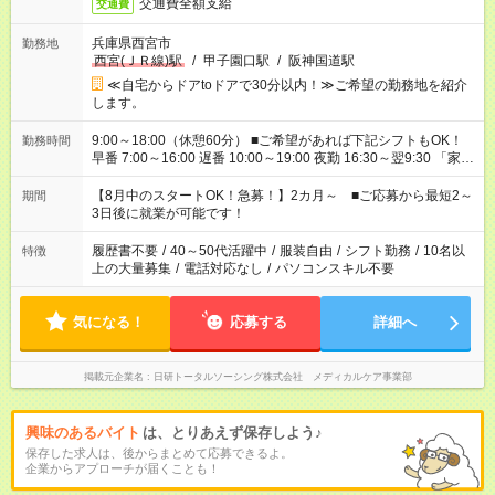
交通費全額支給
交通費
兵庫県西宮市
勤務地
西宮(ＪＲ線)駅
/
甲子園口駅
/
阪神国道駅
≪自宅からドアtoドアで30分以内！≫ご希望の勤務地を紹介
します。
9:00～18:00（休憩60分） ■ご希望があれば下記シフトもOK！
勤務時間
早番 7:00～16:00 遅番 10:00～19:00 夜勤 16:30～翌9:30 「家族
と休みを合わせたい」 「余裕を持って夕飯の準備がしたい」
「できれば残業はしたくない」 など、ご希望を教えてください
【8月中のスタートOK！急募！】2カ月～ ■ご応募から最短2～
期間
ね。 ※Wワーク希望の方へ 今ご覧のお仕事で希望する勤務時間
3日後に就業が可能です！
と、もう1つのお仕事の勤務時間。 合計で週40時間を超える場
合は応募できません。
履歴書不要
/
40～50代活躍中
/
服装自由
/
シフト勤務
/
10名以
特徴
上の大量募集
/
電話対応なし
/
パソコンスキル不要
気になる！
応募する
詳細へ
掲載元企業名
日研トータルソーシング株式会社 メディカルケア事業部
興味のあるバイト
は、とりあえず保存しよう♪
保存した求人は、後からまとめて応募できるよ。
企業からアプローチが届くことも！