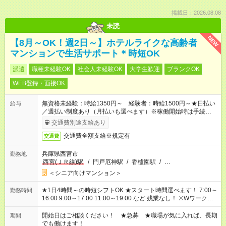
掲載日：2026.08.08
未読
NEW
【8月～OK！週2日～】ホテルライクな高齢者
マンションで生活サポート＊時短OK
派遣
職種未経験OK
社会人未経験OK
大学生歓迎
ブランクOK
WEB登録・面接OK
無資格未経験：時給1350円～ 経験者：時給1500円～★日払い
給与
／週払い制度あり（月払いも選べます）※稼働開始時は手続き完
了次第のお支払いとなります。
交通費別途支給あり
交通費全額支給※規定有
交通費
兵庫県西宮市
勤務地
西宮(ＪＲ線)駅
/
門戸厄神駅
/
香櫨園駅
/
…
＜シニア向けマンション＞
★1日4時間～の時短シフトOK ★スタート時間選べます！ 7:00～
勤務時間
16:00 9:00～17:00 11:00～19:00 など 残業なし！ ※Wワークの
場合、他のお仕事と合わせ週40時間超の就業はご案内できませ
ん ※法令に基づき、週20時間以上勤務は社会保険への加入対象
開始日はご相談ください！ ★急募 ★職場が気に入れば、長期
期間
となります ※労働者派遣法（日雇い派遣の原則禁止）により、
でも働けます！