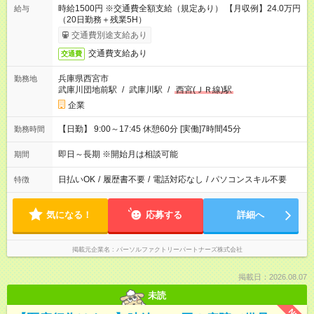
時給1500円 ※交通費全額支給（規定あり） 【月収例】24.0万円
給与
（20日勤務＋残業5H）
交通費別途支給あり
交通費支給あり
交通費
兵庫県西宮市
勤務地
武庫川団地前駅
/
武庫川駅
/
西宮(ＪＲ線)駅
企業
【日勤】 9:00～17:45 休憩60分 [実働]7時間45分
勤務時間
即日～長期 ※開始月は相談可能
期間
日払いOK
/
履歴書不要
/
電話対応なし
/
パソコンスキル不要
特徴
気になる！
応募する
詳細へ
掲載元企業名
パーソルファクトリーパートナーズ株式会社
掲載日：2026.08.07
未読