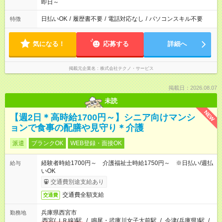
即日～
日払いOK
/
履歴書不要
/
電話対応なし
/
パソコンスキル不要
特徴
気になる！
応募する
詳細へ
掲載元企業名
株式会社テクノ・サービス
掲載日：2026.08.07
未読
NEW
【週2日＊高時給1700円～】シニア向けマンシ
ョンで食事の配膳や見守り＊介護
派遣
ブランクOK
WEB登録・面接OK
経験者時給1700円～ 介護福祉士時給1750円～ ※日払い/週払
給与
いOK
交通費別途支給あり
交通費全額支給
交通費
兵庫県西宮市
勤務地
西宮(ＪＲ線)駅
/
鳴尾・武庫川女子大前駅
/
今津(兵庫県)駅
/