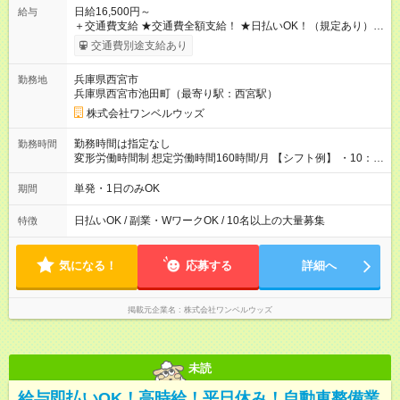
日給16,500円～
給与
＋交通費支給 ★交通費全額支給！ ★日払いOK！（規定あり） ┗
働いたその日に現金GET♪ お仕事後はコンビニATMから 日払
交通費別途支給あり
い分を引き落とせます！ 【試用期間】試用期間なし
兵庫県西宮市
勤務地
兵庫県西宮市池田町（最寄り駅：西宮駅）
株式会社ワンベルウッズ
勤務時間は指定なし
勤務時間
変形労働時間制 想定労働時間160時間/月 【シフト例】 ・10：
00～20：00
単発・1日のみOK
期間
日払いOK / 副業・WワークOK / 10名以上の大量募集
特徴
気になる！
応募する
詳細へ
掲載元企業名
株式会社ワンベルウッズ
未読
給与即払いOK！高時給！平日休み！自動車整備業