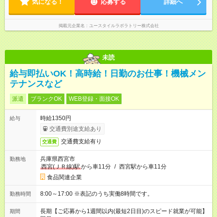
気になる！
応募する
詳細へ
掲載元企業名
ユースタイルラボラトリー株式会社
未読
給与即払いOK！高時給！日勤のお仕事！機械メン
テナンスなど
派遣
ブランクOK
WEB登録・面接OK
時給1350円
給与
交通費別途支給あり
交通費支給有り
交通費
兵庫県西宮市
勤務地
西宮(ＪＲ線)駅
から車11分
/
西宮駅から車11分
食品関連企業
8:00～17:00 ※表記のうち実働8時間です。
勤務時間
長期【ご応募から1週間以内(最短2日目)のスピード就業が可能】
期間