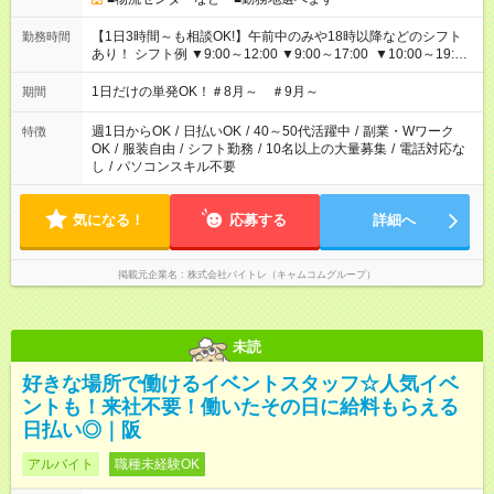
【1日3時間～も相談OK!】午前中のみや18時以降などのシフト
勤務時間
あり！ シフト例 ▼9:00～12:00 ▼9:00～17:00 ▼10:00～19:00
▼18:00～21:00
1日だけの単発OK！＃8月～ ＃9月～
期間
週1日からOK
/
日払いOK
/
40～50代活躍中
/
副業・Wワーク
特徴
OK
/
服装自由
/
シフト勤務
/
10名以上の大量募集
/
電話対応な
し
/
パソコンスキル不要
気になる！
応募する
詳細へ
掲載元企業名
株式会社バイトレ（キャムコムグループ）
未読
好きな場所で働けるイベントスタッフ☆人気イベ
ントも！来社不要！働いたその日に給料もらえる
日払い◎｜阪
アルバイト
職種未経験OK