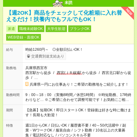
未読
NEW
【週2OK】商品をチェックして化粧箱に入れ替
えるだけ！扶養内でもフルでもOK！
派遣
職種未経験OK
大学生歓迎
ブランクOK
WEB登録・面接OK
時給1260円～ ◎全額日払いOK！
給与
交通費別途支給あり
兵庫県西宮市
勤務地
西宮駅から徒歩
/
西宮(ＪＲ線)駅
から徒歩
/
西宮北口駅から徒
歩
/
…
兵庫県一円にお仕事あり！ご希望の勤務地をご紹介します！
9：00～18：00 （実働8時間／休憩1時間） ※時短勤務、17時終
勤務時間
わりなど… ※ご希望に合わせて調整可能です！お気軽にご相談
下さい！ ＜シフト例＞ 9:00～17:00、10:00～18:00、 13:00～
22:00、16:00～22:00、 18:00～22:00、21:00～翌6:00 など。
【急募】短期OK！即日スタートOK！登録後は好きな時に働けま
期間
※お仕事、勤務地により異なります。
す！長期も大歓迎！
週1日からOK
/
日払いOK
/
履歴書不要
/
40～50代活躍中
/
副
特徴
業・WワークOK
/
服装自由
/
シフト勤務
/
10名以上の大量募
集
/
電話対応なし
/
パソコンスキル不要