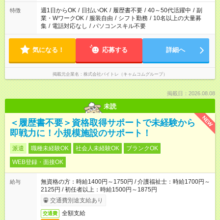
週1日からOK
/
日払いOK
/
履歴書不要
/
40～50代活躍中
/
副
特徴
業・WワークOK
/
服装自由
/
シフト勤務
/
10名以上の大量募
集
/
電話対応なし
/
パソコンスキル不要
気になる！
応募する
詳細へ
掲載元企業名
株式会社バイトレ（キャムコムグループ）
掲載日：2026.08.08
未読
NEW
＜履歴書不要＞資格取得サポートで未経験から
即戦力に！小規模施設のサポート！
派遣
職種未経験OK
社会人未経験OK
ブランクOK
WEB登録・面接OK
無資格の方：時給1400円～1750円 / 介護福祉士：時給1700円～
給与
2125円 / 初任者以上：時給1500円～1875円
交通費別途支給あり
全額支給
交通費