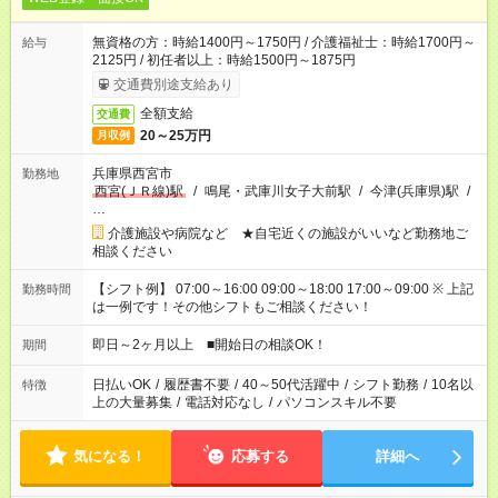
無資格の方：時給1400円～1750円 / 介護福祉士：時給1700円～
給与
2125円 / 初任者以上：時給1500円～1875円
交通費別途支給あり
全額支給
交通費
20～25万円
月収例
兵庫県西宮市
勤務地
西宮(ＪＲ線)駅
/
鳴尾・武庫川女子大前駅
/
今津(兵庫県)駅
/
…
介護施設や病院など ★自宅近くの施設がいいなど勤務地ご
相談ください
【シフト例】 07:00～16:00 09:00～18:00 17:00～09:00 ※ 上記
勤務時間
は一例です！その他シフトもご相談ください！
即日～2ヶ月以上 ■開始日の相談OK！
期間
日払いOK
/
履歴書不要
/
40～50代活躍中
/
シフト勤務
/
10名以
特徴
上の大量募集
/
電話対応なし
/
パソコンスキル不要
気になる！
応募する
詳細へ