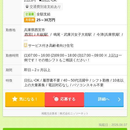
2125円 ■日払いOK
交通費別途支給あり
全額支給
交通費
25～30万円
月収例
兵庫県西宮市
勤務地
西宮(ＪＲ線)駅
/
鳴尾・武庫川女子大前駅
/
今津(兵庫県)駅
/
…
サービス付き高齢者向け住宅
(1)07:00～16:00 (2)09:00～18:00 (3)17:00～09:00 ※ 上記は一
勤務時間
例です！その他シフトもご相談ください！
即日～2ヶ月以上
期間
日払いOK
/
履歴書不要
/
40～50代活躍中
/
シフト勤務
/
10名以
特徴
上の大量募集
/
電話対応なし
/
パソコンスキル不要
気になる！
応募する
詳細へ
掲載元企業名
株式会社ニッソーネット
掲載日：2026.08.07