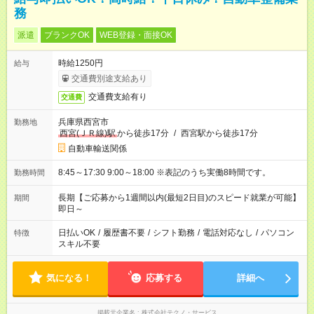
務
派遣
ブランクOK
WEB登録・面接OK
時給1250円
給与
交通費別途支給あり
交通費支給有り
交通費
兵庫県西宮市
勤務地
西宮(ＪＲ線)駅
から徒歩17分
/
西宮駅から徒歩17分
自動車輸送関係
8:45～17:30 9:00～18:00 ※表記のうち実働8時間です。
勤務時間
長期【ご応募から1週間以内(最短2日目)のスピード就業が可能】
期間
即日～
日払いOK
/
履歴書不要
/
シフト勤務
/
電話対応なし
/
パソコン
特徴
スキル不要
気になる！
応募する
詳細へ
掲載元企業名
株式会社テクノ・サービス