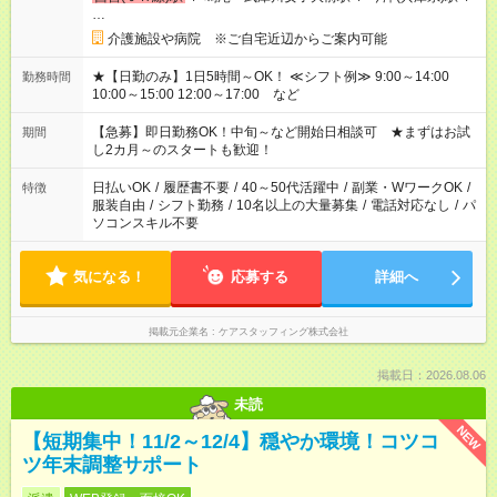
…
介護施設や病院 ※ご自宅近辺からご案内可能
★【日勤のみ】1日5時間～OK！ ≪シフト例≫ 9:00～14:00
勤務時間
10:00～15:00 12:00～17:00 など
【急募】即日勤務OK！中旬～など開始日相談可 ★まずはお試
期間
し2カ月～のスタートも歓迎！
日払いOK
/
履歴書不要
/
40～50代活躍中
/
副業・WワークOK
/
特徴
服装自由
/
シフト勤務
/
10名以上の大量募集
/
電話対応なし
/
パ
ソコンスキル不要
気になる！
応募する
詳細へ
掲載元企業名
ケアスタッフィング株式会社
掲載日：2026.08.06
未読
NEW
【短期集中！11/2～12/4】穏やか環境！コツコ
ツ年末調整サポート