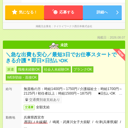
気になる！
応募する
詳細へ
掲載元企業名
テイケイワークス西日本株式会社
掲載日：2026.08.07
未読
NEW
＼急な出費も安心／最短3日でお仕事スタートで
きる介護＊即日×日払いOK
派遣
職種未経験OK
社会人未経験OK
ブランクOK
WEB登録・面接OK
無資格の方：時給1400円～1750円 / 介護福祉士：時給1700円～
給与
2125円 / 初任者以上：時給1500円～1875円 ■日払いOK ■
日収例：1万1200円（時給1400円×8h）
交通費別途支給あり
全額支給
交通費
兵庫県西宮市
勤務地
西宮(ＪＲ線)駅
/
鳴尾・武庫川女子大前駅
/
今津(兵庫県)駅
/
…