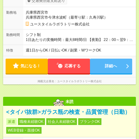
交通費別途支給あり
間×4回=5万8,560円 週3回勤務の場合：1,830円×8時間×12回
=17万5,680円 【試用期間】試用期間あり 試用期間の長さ：2ヶ
兵庫県西宮市
勤務地
月 ※ 雇用形態と給与に、本採用時と異なる部分があります。 雇
兵庫県西宮市今津水波町（最寄り駅：久寿川駅）
用形態：本採用時と同じです。 給与：時給 1,550円以上
ユースタイルラボラトリー株式会社
シフト制
勤務時間
1日あたりの実働時間：最大8時間/日 【夜勤】 22：00～翌9：
00 ※週1日～OK ／ 夜勤専従 ＊＊ 勤務時間例 ＊＊ ■22時か
ら翌7時 ■23時から翌8時 ■24時から翌9時 など ※上記の時間
週1日からOK / 日払いOK / 副業・WワークOK
特徴
内で8時間勤務（休憩1時間）ご利用者様により、時間は異なり
ます。 ※曜日固定（毎週同じ曜日での勤務となります）
気になる！
応募する
詳細へ
掲載元企業名
ユースタイルラボラトリー株式会社
未読
<タイパ抜群>ガラス瓶の検査・品質管理（日勤）
派遣
職種未経験OK
社会人未経験OK
ブランクOK
WEB登録・面接OK