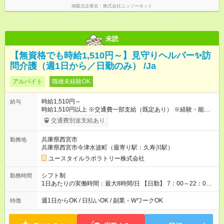
掲載元企業名
株式会社ニッソーネット
未読
【無資格でも時給1,510円～】見守りヘルパー✨訪
問介護（週1日から／日勤のみ） /Ja
アルバイト
職種未経験OK
時給1,510円～
給与
時給1,510円以上 ※交通費一部支給（既定あり） ※経験・能力を
考慮して決定します 【収入例】 週1回勤務の場合：1,510円×8時
交通費別途支給あり
間×4回=4万8,320円 週3回勤務の場合：1,510円×8時間×12回
=14万4,960円 週5回勤務の場合：1,510円×8時間×20回=24万
兵庫県西宮市
勤務地
1,600円 【試用期間】試用期間あり 試用期間の長さ：2ヶ月
兵庫県西宮市今津水波町（最寄り駅：久寿川駅）
※ 雇用形態と給与に、本採用時と異なる部分があります。 雇用
形態：本採用時と同じです。 給与：時給 1,120円以上
ユースタイルラボラトリー株式会社
シフト制
勤務時間
1日あたりの実働時間：最大8時間/日 【日勤】 7：00～22：00
の間で8時間勤務（休憩時間は法定通り） ※週1日～OK ／ 夜勤
なし ＊＊ 勤務時間例 ＊＊ ■8時から17時 ■9時から18時 ■10
週1日からOK / 日払いOK / 副業・WワークOK
特徴
時から19時 ■12時から21時 など ※訪問先により変動 ※曜日固
定（毎週同じ曜日勤務）