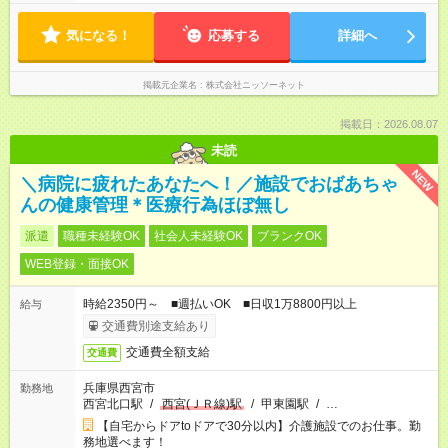
気になる！
応募する
詳細へ
掲載元企業名
株式会社ニッソーネット
掲載日：2026.08.07
未読
NEW
＼病院に疲れたあなたへ！／施設でおばあちゃ
んの健康管理＊医療行為ほぼ無し
派遣
職種未経験OK
社会人未経験OK
ブランクOK
WEB登録・面接OK
時給2350円～ ■週払いOK ■日収1万8800円以上
給与
交通費別途支給あり
交通費全額支給
交通費
兵庫県西宮市
勤務地
西宮北口駅
/
西宮(ＪＲ線)駅
/
甲東園駅
/
…
【自宅からドアtoドアで30分以内】介護施設でのお仕事。勤
務地選べます！