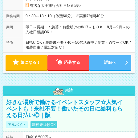
有名な大手旅行会社＊駅直結✨
9：30～18：10（休憩60分） ※実働7時間40分
勤務時間
即日～長期 ＊急募：お盆明けの8/17～もＯＫ！8月～9月～の
期間
入社日相談OK！
日払いOK
/
履歴書不要
/
40～50代活躍中
/
副業・WワークOK
/
特徴
服装自由
/
電話対応なし
気になる！
応募する
詳細へ
未読
好きな場所で働けるイベントスタッフ☆人気イ
ベントも！来社不要！働いたその日に給料もら
える日払い◎｜阪
アルバイト
職種未経験OK
日給16,500円～
給与