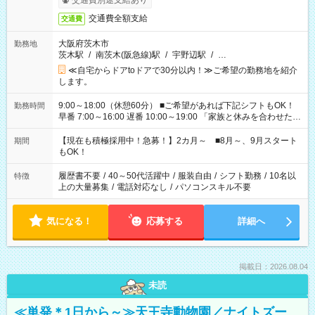
交通費別途支給あり
交通費全額支給
交通費
大阪府茨木市
勤務地
茨木駅
/
南茨木(阪急線)駅
/
宇野辺駅
/
…
≪自宅からドアtoドアで30分以内！≫ご希望の勤務地を紹介
します。
9:00～18:00（休憩60分） ■ご希望があれば下記シフトもOK！
勤務時間
早番 7:00～16:00 遅番 10:00～19:00 「家族と休みを合わせた
い」 「余裕を持って夕飯の準備がしたい」 「できれば残業はし
たくない」 など、ご希望を教えてくださいね。 ※Wワーク希望
【現在も積極採用中！急募！】2カ月～ ■8月～、9月スタート
期間
の方へ 今ご覧のお仕事で希望する勤務時間と、もう1つのお仕事
もOK！
の勤務時間。 合計で週40時間を超える場合は応募できません。
履歴書不要
/
40～50代活躍中
/
服装自由
/
シフト勤務
/
10名以
特徴
上の大量募集
/
電話対応なし
/
パソコンスキル不要
気になる！
応募する
詳細へ
掲載日：2026.08.04
未読
≪単発＊1日から～≫天王寺動物園／ナイトズー