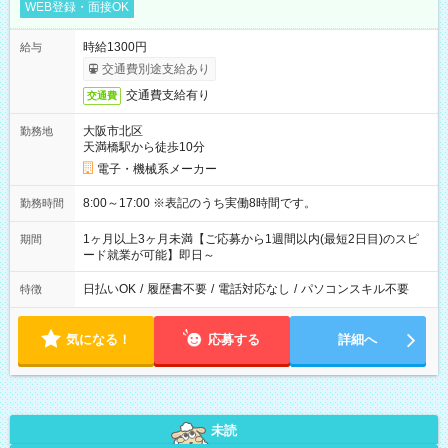
WEB登録・面接OK
時給1300円
給与
交通費別途支給あり
交通費支給有り
交通費
大阪市北区
勤務地
天満橋駅から徒歩10分
電子・機械系メーカー
8:00～17:00 ※表記のうち実働8時間です。
勤務時間
1ヶ月以上3ヶ月未満【ご応募から1週間以内(最短2日目)のスピ
期間
ード就業が可能】即日～
日払いOK
/
履歴書不要
/
電話対応なし
/
パソコンスキル不要
特徴
気になる！
応募する
詳細へ
未読