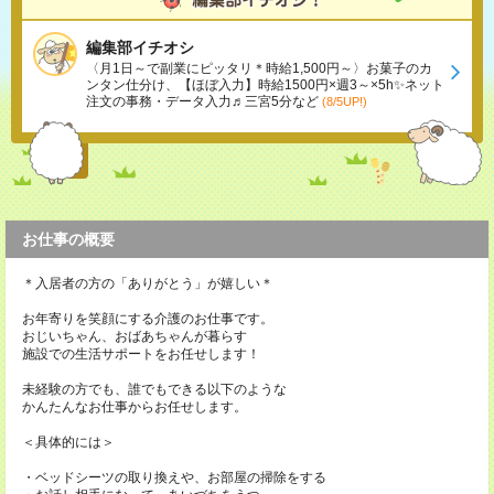
編集部イチオシ
〈月1日～で副業にピッタリ＊時給1,500円～〉お菓子のカ
ンタン仕分け、【ほぼ入力】時給1500円×週3～×5h✨ネット
注文の事務・データ入力♬三宮5分など
(8/5UP!)
お仕事の概要
＊入居者の方の「ありがとう」が嬉しい＊
お年寄りを笑顔にする介護のお仕事です。
おじいちゃん、おばあちゃんが暮らす
施設での生活サポートをお任せします！
未経験の方でも、誰でもできる以下のような
かんたんなお仕事からお任せします。
＜具体的には＞
・ベッドシーツの取り換えや、お部屋の掃除をする