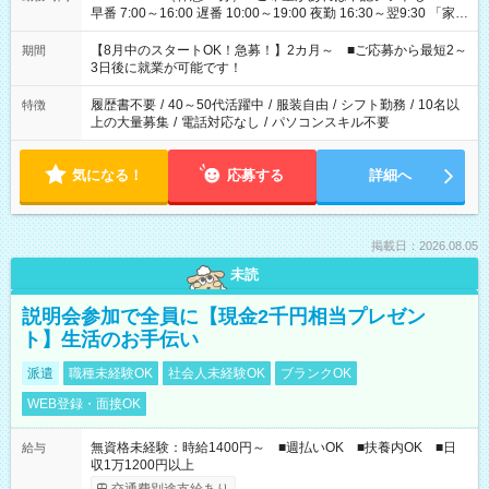
早番 7:00～16:00 遅番 10:00～19:00 夜勤 16:30～翌9:30 「家族
と休みを合わせたい」 「余裕を持って夕飯の準備がしたい」
「できれば残業はしたくない」 など、ご希望を教えてください
【8月中のスタートOK！急募！】2カ月～ ■ご応募から最短2～
期間
ね。 ※Wワーク希望の方へ 今ご覧のお仕事で希望する勤務時間
3日後に就業が可能です！
と、もう1つのお仕事の勤務時間。 合計で週40時間を超える場
合は応募できません。
履歴書不要
/
40～50代活躍中
/
服装自由
/
シフト勤務
/
10名以
特徴
上の大量募集
/
電話対応なし
/
パソコンスキル不要
気になる！
応募する
詳細へ
掲載日：2026.08.05
未読
説明会参加で全員に【現金2千円相当プレゼン
ト】生活のお手伝い
派遣
職種未経験OK
社会人未経験OK
ブランクOK
WEB登録・面接OK
無資格未経験：時給1400円～ ■週払いOK ■扶養内OK ■日
給与
収1万1200円以上