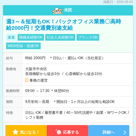
掲載日：2026.08.05
未読
週3～＆短期もOK！バックオフィス業務〇高時
給2000円！交通費別途支給
派遣
職種未経験OK
社会人未経験OK
ブランクOK
WEB登録・面接OK
時給 2000円 ＊日払い・週払いOK（当社規定）
給与
大阪市中央区
勤務地
長堀橋駅から徒歩3分
/
心斎橋駅から徒歩10分
事務の運営
09:00 ～ 17:30 ＊休憩60分
勤務時間
9月初旬～長期 ＊開始日・1ヶ月以上の短期も相談OK
期間
日払いOK
/
履歴書不要
/
40～50代活躍中
/
副業・WワークOK
/
特徴
シフト勤務
気になる！
応募する
詳細へ