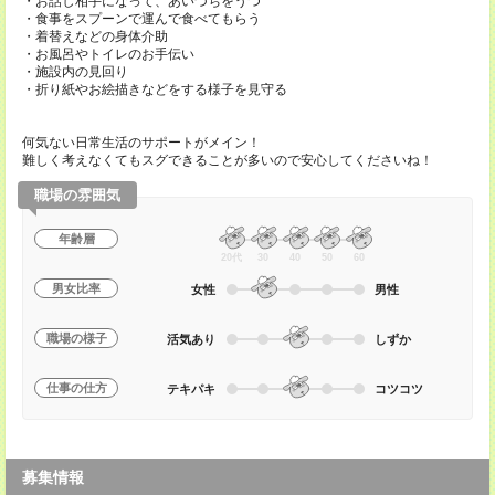
・お話し相手になって、あいづちをうつ
・食事をスプーンで運んで食べてもらう
・着替えなどの身体介助
・お風呂やトイレのお手伝い
・施設内の見回り
・折り紙やお絵描きなどをする様子を見守る
何気ない日常生活のサポートがメイン！
難しく考えなくてもスグできることが多いので安心してくださいね！
職場の雰囲気
年齢層
20代
30
40
50
60
男女比率
女性
男性
職場の様子
活気あり
しずか
仕事の仕方
テキパキ
コツコツ
募集情報