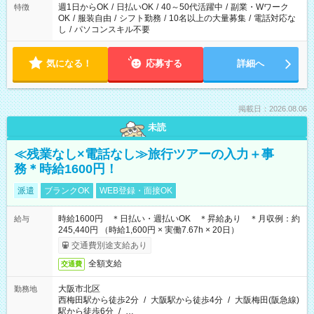
週1日からOK
/
日払いOK
/
40～50代活躍中
/
副業・Wワーク
特徴
OK
/
服装自由
/
シフト勤務
/
10名以上の大量募集
/
電話対応な
し
/
パソコンスキル不要
気になる！
応募する
詳細へ
掲載日：2026.08.06
未読
≪残業なし×電話なし≫旅行ツアーの入力＋事
務＊時給1600円！
派遣
ブランクOK
WEB登録・面接OK
時給1600円 ＊日払い・週払いOK ＊昇給あり ＊月収例：約
給与
245,440円 （時給1,600円 × 実働7.67h × 20日）
交通費別途支給あり
全額支給
交通費
大阪市北区
勤務地
西梅田駅から徒歩2分
/
大阪駅から徒歩4分
/
大阪梅田(阪急線)
駅から徒歩6分
/
…