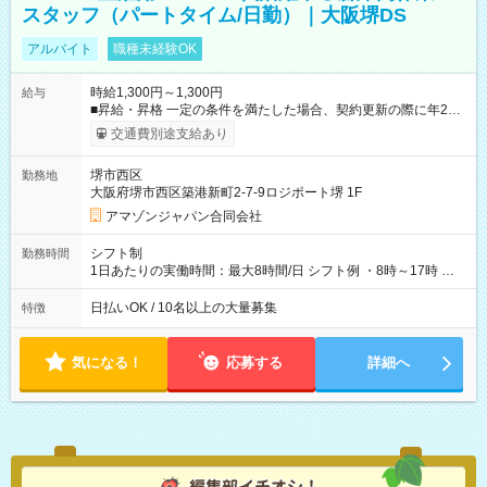
スタッフ（パートタイム/日勤）｜大阪堺DS
アルバイト
職種未経験OK
時給1,300円～1,300円
給与
■昇給・昇格 一定の条件を満たした場合、契約更新の際に年2回
まで昇給の機会があります。 ■正社員登用制度あり ※月末締/翌
交通費別途支給あり
月25日支払い ※時間外手当、別途支給 ※深夜割増賃金 (22:00～
翌5:00までは時給が25%UPします) ☆給与前払い制度有！
堺市西区
勤務地
☆Amazon直雇用で安定して働けます！ 【試用期間】試用期間
大阪府堺市西区築港新町2-7-9ロジポート堺 1F
あり 試用期間の長さ：1週間 雇用形態、給与は本採用時と同じ
です。
アマゾンジャパン合同会社
シフト制
勤務時間
1日あたりの実働時間：最大8時間/日 シフト例 ・8時～17時 ・
12時～21時
日払いOK / 10名以上の大量募集
特徴
気になる！
応募する
詳細へ