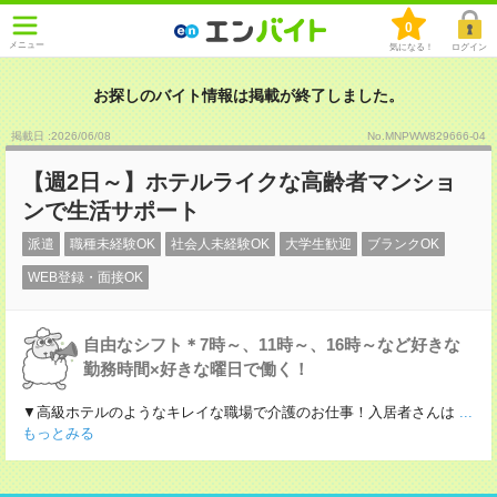
0
メニュー
気になる！
ログイン
お探しのバイト情報は掲載が終了しました。
掲載日 :2026
/
06
/
08
No.MNPWW829666-04
【週2日～】ホテルライクな高齢者マンショ
ンで生活サポート
派遣
職種未経験OK
社会人未経験OK
大学生歓迎
ブランクOK
WEB登録・面接OK
自由なシフト＊7時～、11時～、16時～など好きな
勤務時間×好きな曜日で働く！
▼高級ホテルのようなキレイな職場で介護のお仕事！入居者さんは
...
もっとみる