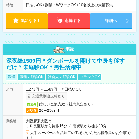
日払いOK / 副業・WワークOK / 10名以上の大量募集
特徴
気になる！
応募する
詳細へ
未読
深夜給1589円＊ダンボールを開けて中身を移す
だけ＊未経験OK＊男性活躍中
派遣
職種未経験OK
社会人未経験OK
ブランクOK
1,271円 ～1,589円 ＊日払いOK
給与
交通費別途支給あり
嬉しい全額支給（社内規定あり）
交通費
20～25万円
月収例
大阪府東大阪市
勤務地
ＪＲ長瀬駅から徒歩15分
/
南巽駅から徒歩10分
大手スーパーの食品加工の工場でかんたん軽作業のお仕事で
す！