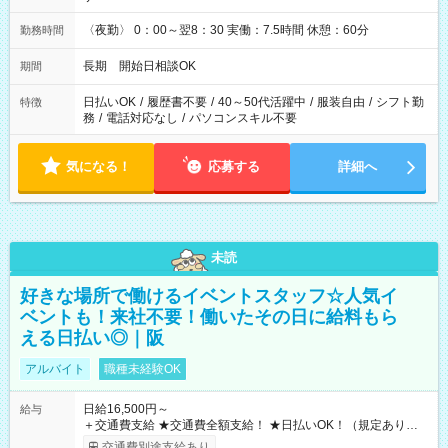
〈夜勤〉 0：00～翌8：30 実働：7.5時間 休憩：60分
勤務時間
長期 開始日相談OK
期間
日払いOK
/
履歴書不要
/
40～50代活躍中
/
服装自由
/
シフト勤
特徴
務
/
電話対応なし
/
パソコンスキル不要
気になる！
応募する
詳細へ
未読
好きな場所で働けるイベントスタッフ☆人気イ
ベントも！来社不要！働いたその日に給料もら
える日払い◎｜阪
アルバイト
職種未経験OK
日給16,500円～
給与
＋交通費支給 ★交通費全額支給！ ★日払いOK！（規定あり） ┗
働いたその日に現金GET♪ お仕事後はコンビニATMから 日払
交通費別途支給あり