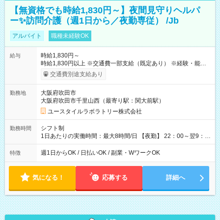
【無資格でも時給1,830円～】夜間見守りヘルパ
ー✨訪問介護（週1日から／夜勤専従） /Jb
アルバイト
職種未経験OK
時給1,830円～
給与
時給1,830円以上 ※交通費一部支給（既定あり） ※経験・能力を
考慮して決定します 【収入例】 週1回勤務の場合：1,830円×8時
交通費別途支給あり
間×4回=5万8,560円 週3回勤務の場合：1,830円×8時間×12回
=17万5,680円 【試用期間】試用期間あり 試用期間の長さ：2ヶ
大阪府吹田市
勤務地
月 ※ 雇用形態と給与に、本採用時と異なる部分があります。 雇
大阪府吹田市千里山西（最寄り駅：関大前駅）
用形態：本採用時と同じです。 給与：時給 1,610円以上
ユースタイルラボラトリー株式会社
シフト制
勤務時間
1日あたりの実働時間：最大8時間/日 【夜勤】 22：00～翌9：
00 ※週1日～OK ／ 夜勤専従 ＊＊ 勤務時間例 ＊＊ ■22時か
ら翌7時 ■23時から翌8時 ■24時から翌9時 など ※上記の時間
週1日からOK / 日払いOK / 副業・WワークOK
特徴
内で8時間勤務（休憩1時間）ご利用者様により、時間は異なり
ます。 ※曜日固定（毎週同じ曜日での勤務となります）
気になる！
応募する
詳細へ