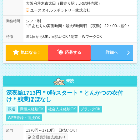
大阪府茨木市太田（最寄り駅：JR総持寺駅）
用形態：本採用時と同じです。 給与：時給 1,610円以上
ユースタイルラボラトリー株式会社
シフト制
勤務時間
1日あたりの実働時間：最大8時間/日 【夜勤】 22：00～翌9：
00 ※週1日～OK ／ 夜勤専従 ＊＊ 勤務時間例 ＊＊ ■22時か
ら翌7時 ■23時から翌8時 ■24時から翌9時 など ※上記の時間
週1日からOK / 日払いOK / 副業・WワークOK
特徴
内で8時間勤務（休憩1時間）ご利用者様により、時間は異なり
ます。 ※曜日固定（毎週同じ曜日での勤務となります）
気になる！
応募する
詳細へ
未読
深夜給1713円＊0時スタート＊とんかつの衣付
け＊残業ほぼなし
派遣
職種未経験OK
社会人未経験OK
ブランクOK
WEB登録・面接OK
1370円～1713円 日払いOK！
給与
交通費別途支給あり