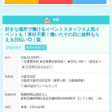
未読
好きな場所で働けるイベントスタッフ☆人気イ
ベントも！来社不要！働いたその日に給料もら
える日払い◎｜阪
アルバイト
職種未経験OK
日給16,500円～
給与
＋交通費支給 ★交通費全額支給！ ★日払いOK！（規定あり） ┗
働いたその日に現金GET♪ お仕事後はコンビニATMから 日払
交通費別途支給あり
い分を引き落とせます！ 【試用期間】試用期間なし
大阪市北区
勤務地
大阪府大阪市北区芝田（最寄り駅：大阪梅田駅）
株式会社ワンベルウッズ
勤務時間は指定なし
勤務時間
変形労働時間制 想定労働時間160時間/月 【シフト例】 ・10：
00～20：00
単発・1日のみOK
期間