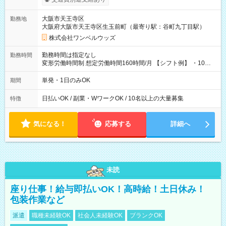
い分を引き落とせます！ 【試用期間】試用期間なし
大阪市天王寺区
勤務地
大阪府大阪市天王寺区生玉前町（最寄り駅：谷町九丁目駅）
株式会社ワンベルウッズ
勤務時間は指定なし
勤務時間
変形労働時間制 想定労働時間160時間/月 【シフト例】 ・10：
00～20：00
単発・1日のみOK
期間
日払いOK / 副業・WワークOK / 10名以上の大量募集
特徴
気になる！
応募する
詳細へ
未読
座り仕事！給与即払いOK！高時給！土日休み！
包装作業など
派遣
職種未経験OK
社会人未経験OK
ブランクOK