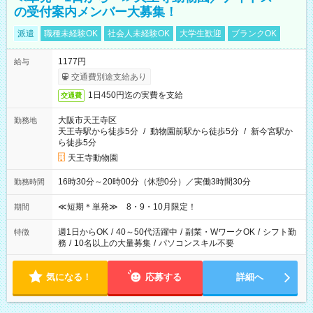
の受付案内メンバー大募集！
派遣
職種未経験OK
社会人未経験OK
大学生歓迎
ブランクOK
1177円
給与
交通費別途支給あり
1日450円迄の実費を支給
交通費
大阪市天王寺区
勤務地
天王寺駅から徒歩5分
/
動物園前駅から徒歩5分
/
新今宮駅か
ら徒歩5分
天王寺動物園
16時30分～20時00分（休憩0分）／実働3時間30分
勤務時間
≪短期＊単発≫ 8・9・10月限定！
期間
週1日からOK
/
40～50代活躍中
/
副業・WワークOK
/
シフト勤
特徴
務
/
10名以上の大量募集
/
パソコンスキル不要
気になる！
応募する
詳細へ