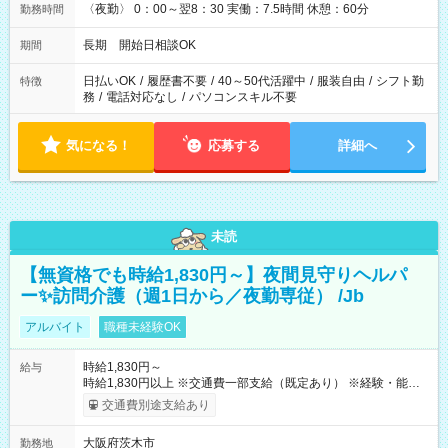
〈夜勤〉 0：00～翌8：30 実働：7.5時間 休憩：60分
勤務時間
長期 開始日相談OK
期間
日払いOK
/
履歴書不要
/
40～50代活躍中
/
服装自由
/
シフト勤
特徴
務
/
電話対応なし
/
パソコンスキル不要
気になる！
応募する
詳細へ
未読
【無資格でも時給1,830円～】夜間見守りヘルパ
ー✨訪問介護（週1日から／夜勤専従） /Jb
アルバイト
職種未経験OK
時給1,830円～
給与
時給1,830円以上 ※交通費一部支給（既定あり） ※経験・能力を
考慮して決定します 【収入例】 週1回勤務の場合：1,830円×8時
交通費別途支給あり
間×4回=5万8,560円 週3回勤務の場合：1,830円×8時間×12回
=17万5,680円 【試用期間】試用期間あり 試用期間の長さ：2ヶ
大阪府茨木市
勤務地
月 ※ 雇用形態と給与に、本採用時と異なる部分があります。 雇