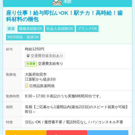
未読
座り仕事！給与即払いOK！駅チカ！高時給！歯
科材料の梱包
派遣
職種未経験OK
社会人未経験OK
ブランクOK
WEB登録・面接OK
時給1250円
給与
交通費別途支給あり
交通費支給有り
交通費
大阪府吹田市
勤務地
江坂駅から徒歩3分
日用品医薬関係
9:30～17:00 ※表記のうち実働6時間30分です。
勤務時間
長期【ご応募から1週間以内(最短2日目)のスピード就業が可能】
期間
即日～
日払いOK
/
履歴書不要
/
電話対応なし
/
パソコンスキル不要
特徴