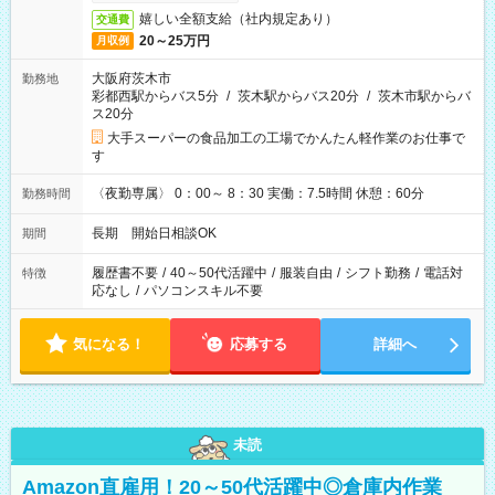
嬉しい全額支給（社内規定あり）
交通費
20～25万円
月収例
大阪府茨木市
勤務地
彩都西駅からバス5分
/
茨木駅からバス20分
/
茨木市駅からバ
ス20分
大手スーパーの食品加工の工場でかんたん軽作業のお仕事で
す
〈夜勤専属〉 0：00～ 8：30 実働：7.5時間 休憩：60分
勤務時間
長期 開始日相談OK
期間
履歴書不要
/
40～50代活躍中
/
服装自由
/
シフト勤務
/
電話対
特徴
応なし
/
パソコンスキル不要
気になる！
応募する
詳細へ
未読
Amazon直雇用！20～50代活躍中◎倉庫内作業