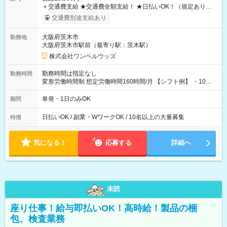
＋交通費支給 ★交通費全額支給！ ★日払いOK！（規定あり） ┗
働いたその日に現金GET♪ お仕事後はコンビニATMから 日払
交通費別途支給あり
い分を引き落とせます！ 【試用期間】試用期間なし
大阪府茨木市
勤務地
大阪府茨木市駅前（最寄り駅：茨木駅）
株式会社ワンベルウッズ
勤務時間は指定なし
勤務時間
変形労働時間制 想定労働時間160時間/月 【シフト例】 ・10：
00～20：00
単発・1日のみOK
期間
日払いOK / 副業・WワークOK / 10名以上の大量募集
特徴
気になる！
応募する
詳細へ
未読
座り仕事！給与即払いOK！高時給！製品の梱
包、検査業務