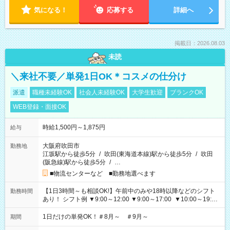
気になる！
応募する
詳細へ
掲載日：2026.08.03
未読
＼来社不要／単発1日OK＊コスメの仕分け
派遣
職種未経験OK
社会人未経験OK
大学生歓迎
ブランクOK
WEB登録・面接OK
時給1,500円～1,875円
給与
大阪府吹田市
勤務地
江坂駅から徒歩5分
/
吹田(東海道本線)駅から徒歩5分
/
吹田
(阪急線)駅から徒歩5分
/
…
■物流センターなど ■勤務地選べます
【1日3時間～も相談OK!】午前中のみや18時以降などのシフト
勤務時間
あり！ シフト例 ▼9:00～12:00 ▼9:00～17:00 ▼10:00～19:00
▼18:00～21:00
1日だけの単発OK！＃8月～ ＃9月～
期間