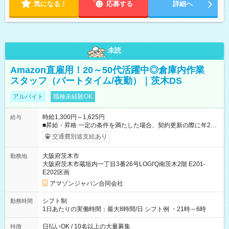
気になる！
応募する
詳細へ
未読
Amazon直雇用！20～50代活躍中◎倉庫内作業
スタッフ（パートタイム/夜勤）｜茨木DS
アルバイト
職種未経験OK
時給1,300円～1,625円
給与
■昇給・昇格 一定の条件を満たした場合、契約更新の際に年2回
まで昇給の機会があります。 ■正社員登用制度あり ※月末締/翌
交通費別途支給あり
月25日支払い ※時間外手当、別途支給 ※深夜割増賃金 (22:00～
翌5:00までは時給が25%UPします) ☆給与前払い制度有！
大阪府茨木市
勤務地
☆Amazon直雇用で安定して働けます！ 【試用期間】試用期間
大阪府茨木市蔵垣内一丁目3番26号LOGI'Q南茨木2階 E201-
あり 試用期間の長さ：1週間 雇用形態、給与は本採用時と同じ
E202区画
です。
アマゾンジャパン合同会社
シフト制
勤務時間
1日あたりの実働時間：最大8時間/日 シフト例 ・21時～6時
日払いOK / 10名以上の大量募集
特徴