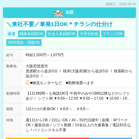
掲載日：2026.08.04
未読
＼来社不要／単発1日OK＊チラシの仕分け
派遣
職種未経験OK
社会人未経験OK
大学生歓迎
ブランクOK
WEB登録・面接OK
時給1,500円～1,875円
給与
大阪府箕面市
勤務地
箕面駅から徒歩5分
/
桜井(大阪府)駅から徒歩5分
/
牧落駅から
徒歩5分
/
…
■物流センターなど ■勤務地選べます
【1日3時間～も相談OK!】午前中のみや18時以降などのシフト
勤務時間
あり！ シフト例 ▼9:00～12:00 ▼9:00～17:00 ▼10:00～19:00
▼18:00～21:00
1日だけの単発OK！＃8月～ ＃9月～
期間
週1日からOK
/
日払いOK
/
40～50代活躍中
/
副業・Wワーク
特徴
OK
/
服装自由
/
シフト勤務
/
10名以上の大量募集
/
電話対応な
し
/
パソコンスキル不要