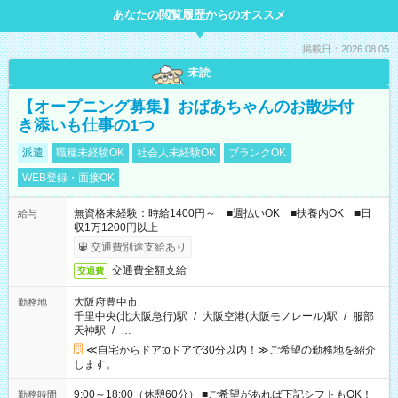
あなたの閲覧履歴からのオススメ
掲載日：2026.08.05
未読
【オープニング募集】おばあちゃんのお散歩付
き添いも仕事の1つ
派遣
職種未経験OK
社会人未経験OK
ブランクOK
WEB登録・面接OK
無資格未経験：時給1400円～ ■週払いOK ■扶養内OK ■日
給与
収1万1200円以上
交通費別途支給あり
交通費全額支給
交通費
大阪府豊中市
勤務地
千里中央(北大阪急行)駅
/
大阪空港(大阪モノレール)駅
/
服部
天神駅
/
…
≪自宅からドアtoドアで30分以内！≫ご希望の勤務地を紹介
します。
9:00～18:00（休憩60分） ■ご希望があれば下記シフトもOK！
勤務時間