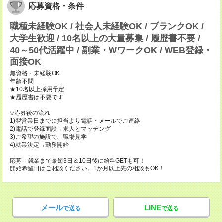
応募資格・条件
職種未経験OK / 社会人未経験OK / ブランクOK /
大学生歓迎 / 10名以上の大量募集 / 履歴書不要 /
40～50代活躍中 / 副業・WワークOK / WEB登録・
面接OK
無資格・未経験OK
年齢不問
★10名以上採用予定
★履歴書は不要です
▽応募後の流れ
1)翌営業日までに担当より電話・メールでご連絡
2)電話で登録面談→求人とマッチング
3)ご希望の施設で、職場見学
4)就業決定→勤務開始
応募→就業まで最短3日＆10日後に給料GETも可！
開始希望日はご相談ください。1か月以上先の相談もOK！
メール
LINE
で送る
で送る