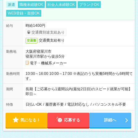
派遣
職種未経験OK
社会人未経験OK
ブランクOK
WEB登録・面接OK
時給1400円
給与
交通費別途支給あり
交通費支給有り
交通費
大阪府寝屋川市
勤務地
寝屋川市駅から徒歩5分
電子・機械系メーカー
10:00～16:00 10:00～17:00 ※表記のうち実働5時間から6時間で
勤務時間
す。
長期【ご応募から1週間以内(最短2日目)のスピード就業が可能】
期間
即日～
日払いOK
/
履歴書不要
/
電話対応なし
/
パソコンスキル不要
特徴
気になる！
応募する
詳細へ