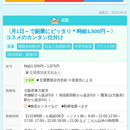
掲載日：2026.08.05
未読
〈月1日～で副業にピッタリ＊時給1,500円～〉
コスメのカンタン仕分け
派遣
職種未経験OK
社会人未経験OK
大学生歓迎
ブランクOK
WEB登録・面接OK
時給1,500円～1,875円
給与
交通費別途支給あり
■ 交通費規定内支給 ※派遣先による
交通費
大阪府東大阪市
勤務地
布施駅から徒歩5分
/
鴻池新田駅から徒歩5分
/
瓢箪山(大阪府)
駅から徒歩5分
/
…
■物流センターなど ■勤務地選べます
【1日3時間～も相談OK!】 ＜シフト例＞ 9:00～12:00 12:00～
勤務時間
17:00 17:00～22:00 18:00～21:00 など こちら以外の時間帯も
お気軽にご相談ください！