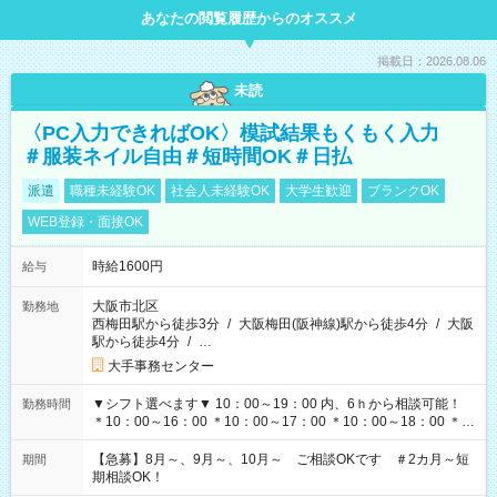
あなたの閲覧履歴からのオススメ
掲載日：2026.08.06
未読
〈PC入力できればOK〉模試結果もくもく入力
＃服装ネイル自由＃短時間OK＃日払
派遣
職種未経験OK
社会人未経験OK
大学生歓迎
ブランクOK
WEB登録・面接OK
時給1600円
給与
大阪市北区
勤務地
西梅田駅から徒歩3分
/
大阪梅田(阪神線)駅から徒歩4分
/
大阪
駅から徒歩4分
/
…
大手事務センター
▼シフト選べます▼ 10：00～19：00 内、6ｈから相談可能！
勤務時間
＊10：00～16：00 ＊10：00～17：00 ＊10：00～18：00 ＊
11：00～19：00 ＊12：00～19：00 ＊13：00～19：00
【急募】8月～、9月～、10月～ ご相談OKです ＃2カ月～短
期間
期相談OK！