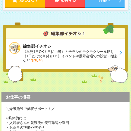
気になる！
応募する
詳細へ
編集部イチオシ
《単発1日OK！日払い可》＊チラシのモクモクシール貼り、
《1日だけの単発もOK》イベントや展示会場での設営・撤去
など
(8/7UP!)
お仕事の概要
＼介護施設で就寝サポート！／
▽具体的には…
・入居者さんの就寝後の安否確認や巡回
・お食事の準備や見守り