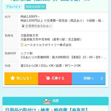
アルバイト
職種未経験OK
時給1,830円～
給与
時給1,830円以上 ※交通費一部支給（既定あり） ※経験・能力を
考慮して決定します 【収入例】 週1回勤務の場合：1,830円×8時
交通費別途支給あり
間×4回=5万8,560円 週3回勤務の場合：1,830円×8時間×12回
=17万5,680円 【試用期間】試用期間あり 試用期間の長さ：2ヶ
大阪府枚方市
勤務地
月 ※ 雇用形態と給与に、本採用時と異なる部分があります。 雇
大阪府枚方市中宮本町（最寄り駅：宮之阪駅）
用形態：本採用時と同じです。 給与：時給 1,610円以上
ユースタイルラボラトリー株式会社
シフト制
勤務時間
1日あたりの実働時間：最大8時間/日 【夜勤】 22：00～翌9：
00 ※週1日～OK ／ 夜勤専従 ＊＊ 勤務時間例 ＊＊ ■22時か
ら翌7時 ■23時から翌8時 ■24時から翌9時 など ※上記の時間
週1日からOK / 日払いOK / 副業・WワークOK
特徴
内で8時間勤務（休憩1時間）ご利用者様により、時間は異なり
ます。 ※曜日固定（毎週同じ曜日での勤務となります）
気になる！
応募する
詳細へ
未読
日用品の取付け・検査・軽作業【奈良市】