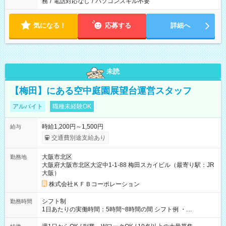
務
/
電話対応なし
/
パソコンスキル不要
気になる！
応募する
詳細へ
未読
【梅田】にある空中庭園展望台運営スタッフ
アルバイト
職種未経験OK
時給1,200円～1,500円
給与
交通費別途支給あり
大阪市北区
勤務地
大阪府大阪市北区大淀中1-1-88 梅田スカイビル（最寄り駅：JR
大阪）
株式会社ＫＦＢコーポレーション
シフト制
勤務時間
1日あたりの実働時間：5時間~8時間の間 シフト例 ・
9:30~18:00 実働7.5時間 ・9:30~14:30 実働5時間 ・
16:00~21:30 実働5.5時間