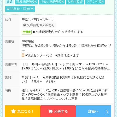
派遣
職種未経験OK
社会人未経験OK
大学生歓迎
ブランクOK
WEB登録・面接OK
時給1,500円～1,875円
給与
交通費別途支給あり
■ 交通費規定内支給 ※派遣先による
交通費
堺市堺区
勤務地
堺市駅から徒歩5分
/
堺駅から徒歩5分
/
堺東駅から徒歩5分
/
…
■物流センターなど ■勤務地選べます
【1日3時間～も相談OK!】 ＜シフト例＞ 9:00～12:00 12:00～
勤務時間
17:00 17:00～22:00 18:00～21:00 など こちら以外の時間帯も
お気軽にご相談ください！
単発1日～！ ★勤務開始日や期間はお気軽にご相談くださ
期間
い！ ＃8月～ ＃9月～
週1日からOK
/
日払いOK
/
履歴書不要
/
40～50代活躍中
/
副
特徴
業・WワークOK
/
服装自由
/
シフト勤務
/
10名以上の大量募
集
/
電話対応なし
/
パソコンスキル不要
気になる！
応募する
詳細へ