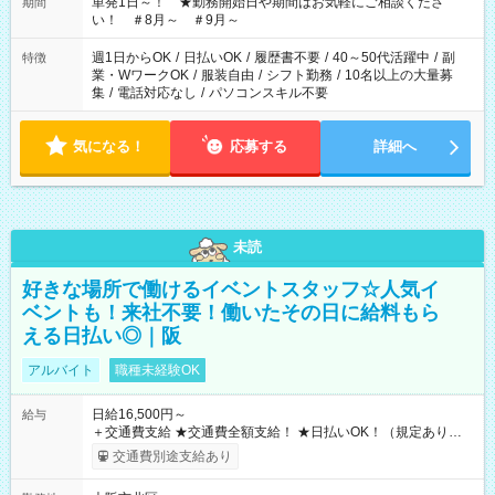
単発1日～！ ★勤務開始日や期間はお気軽にご相談くださ
期間
い！ ＃8月～ ＃9月～
週1日からOK
/
日払いOK
/
履歴書不要
/
40～50代活躍中
/
副
特徴
業・WワークOK
/
服装自由
/
シフト勤務
/
10名以上の大量募
集
/
電話対応なし
/
パソコンスキル不要
気になる！
応募する
詳細へ
未読
好きな場所で働けるイベントスタッフ☆人気イ
ベントも！来社不要！働いたその日に給料もら
える日払い◎｜阪
アルバイト
職種未経験OK
日給16,500円～
給与
＋交通費支給 ★交通費全額支給！ ★日払いOK！（規定あり） ┗
働いたその日に現金GET♪ お仕事後はコンビニATMから 日払
交通費別途支給あり
い分を引き落とせます！ 【試用期間】試用期間なし