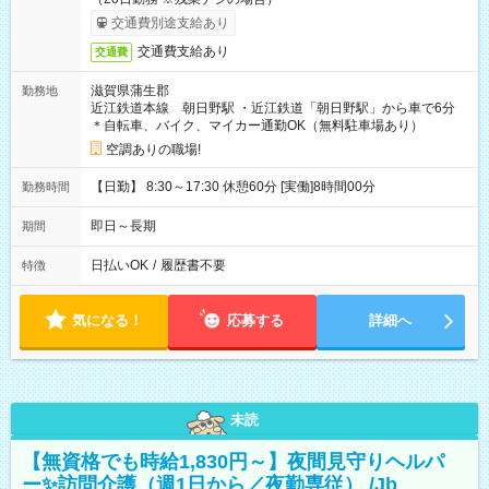
交通費別途支給あり
交通費支給あり
交通費
滋賀県蒲生郡
勤務地
近江鉄道本線 朝日野駅 ・近江鉄道「朝日野駅」から車で6分
＊自転車、バイク、マイカー通勤OK（無料駐車場あり）
空調ありの職場!
【日勤】 8:30～17:30 休憩60分 [実働]8時間00分
勤務時間
即日～長期
期間
日払いOK
/
履歴書不要
特徴
気になる！
応募する
詳細へ
未読
【無資格でも時給1,830円～】夜間見守りヘルパ
ー✨訪問介護（週1日から／夜勤専従） /Jb