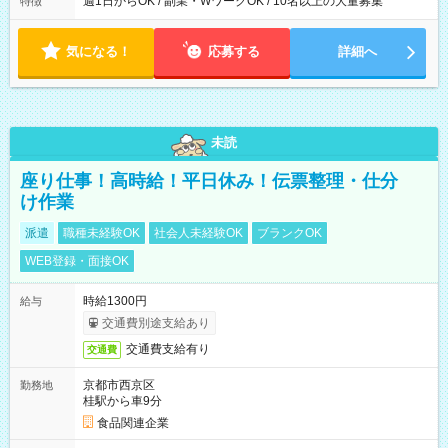
週1日からOK / 副業・WワークOK / 10名以上の大量募集
特徴
気になる！
応募する
詳細へ
未読
座り仕事！高時給！平日休み！伝票整理・仕分
け作業
派遣
職種未経験OK
社会人未経験OK
ブランクOK
WEB登録・面接OK
時給1300円
給与
交通費別途支給あり
交通費支給有り
交通費
京都市西京区
勤務地
桂駅から車9分
食品関連企業