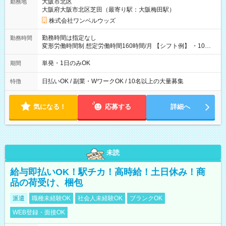
大阪市北区
勤務地
大阪府大阪市北区芝田（最寄り駅：大阪梅田駅）
株式会社ワンベルウッズ
勤務時間は指定なし
勤務時間
変形労働時間制 想定労働時間160時間/月 【シフト例】 ・10：
00～20：00
単発・1日のみOK
期間
日払いOK / 副業・WワークOK / 10名以上の大量募集
特徴
気になる！
応募する
詳細へ
未読
給与即払いOK！駅チカ！高時給！土日休み！商
品の荷受け、梱包
派遣
職種未経験OK
社会人未経験OK
ブランクOK
WEB登録・面接OK