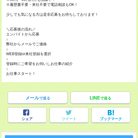
※履歴書不要・来社不要で電話相談もOK！
少しでも気になる方は是非応募をお待ちしております！
＼応募後の流れ／
エンバイトから応募
↓
弊社からメールでご連絡
↓
WEB登録or来社登録を選択
↓
登録時にご希望をお伺いしお仕事の紹介
↓
お仕事スタート！
メール
LINE
で送る
で送る
シェア
ツイート
ブックマーク