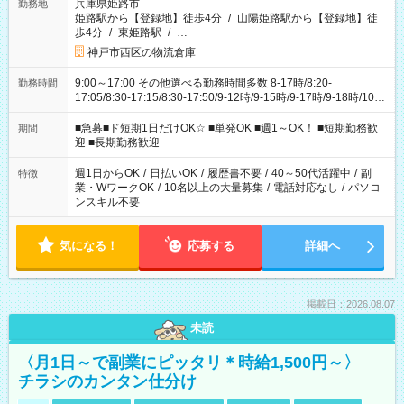
兵庫県姫路市
勤務地
姫路駅から【登録地】徒歩4分
/
山陽姫路駅から【登録地】徒
歩4分
/
東姫路駅
/
…
神戸市西区の物流倉庫
9:00～17:00 その他選べる勤務時間多数 8-17時/8:20-
勤務時間
17:05/8:30-17:15/8:30-17:50/9-12時/9-15時/9-17時/9-18時/10-
18時 などなど！ ご都合に合わせてお選びいただけます〇
■急募■ド短期1日だけOK☆ ■単発OK ■週1～OK！ ■短期勤務歓
期間
迎 ■長期勤務歓迎
週1日からOK
/
日払いOK
/
履歴書不要
/
40～50代活躍中
/
副
特徴
業・WワークOK
/
10名以上の大量募集
/
電話対応なし
/
パソコ
ンスキル不要
気になる！
応募する
詳細へ
掲載日：2026.08.07
未読
〈月1日～で副業にピッタリ＊時給1,500円～〉
チラシのカンタン仕分け