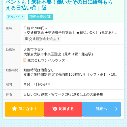
ベントも！来社不要！働いたその日に給料もら
える日払い◎｜阪
アルバイト
職種未経験OK
日給16,500円～
給与
＋交通費支給 ★交通費全額支給！ ★日払いOK！（規定あり） ┗
働いたその日に現金GET♪ お仕事後はコンビニATMから 日払
交通費別途支給あり
い分を引き落とせます！ 【試用期間】試用期間なし
大阪市中央区
勤務地
大阪府大阪市中央区難波（最寄り駅：難波駅）
株式会社ワンベルウッズ
勤務時間は指定なし
勤務時間
変形労働時間制 想定労働時間160時間/月 【シフト例】 ・10：
00～20：00
単発・1日のみOK
期間
日払いOK / 副業・WワークOK / 10名以上の大量募集
特徴
気になる！
応募する
詳細へ