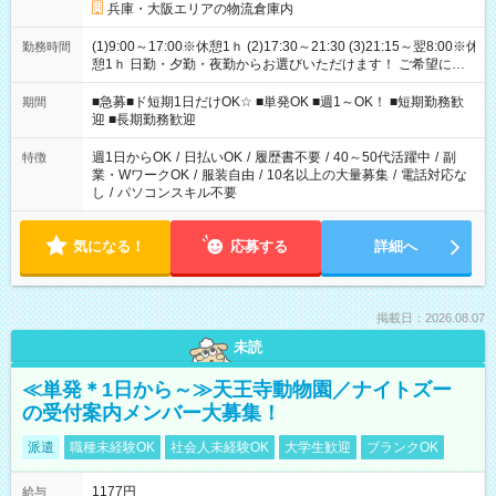
兵庫・大阪エリアの物流倉庫内
(1)9:00～17:00※休憩1ｈ (2)17:30～21:30 (3)21:15～翌8:00※休
勤務時間
憩1ｈ 日勤・夕勤・夜勤からお選びいただけます！ ご希望に合
わせて働けるお仕事です(*^^*) 【その他選べる勤務時間】 8-17
時/9-17時/9-18時/10-18時/11-21時/18-22時/20-翌4時/21-翌5
■急募■ド短期1日だけOK☆ ■単発OK ■週1～OK！ ■短期勤務歓
期間
時/22-翌6時/0-翌8時 ご自身のご都合で選んで頂ける完全自由シ
迎 ■長期勤務歓迎
フト！
週1日からOK
/
日払いOK
/
履歴書不要
/
40～50代活躍中
/
副
特徴
業・WワークOK
/
服装自由
/
10名以上の大量募集
/
電話対応な
し
/
パソコンスキル不要
気になる！
応募する
詳細へ
掲載日：2026.08.07
未読
≪単発＊1日から～≫天王寺動物園／ナイトズー
の受付案内メンバー大募集！
派遣
職種未経験OK
社会人未経験OK
大学生歓迎
ブランクOK
1177円
給与