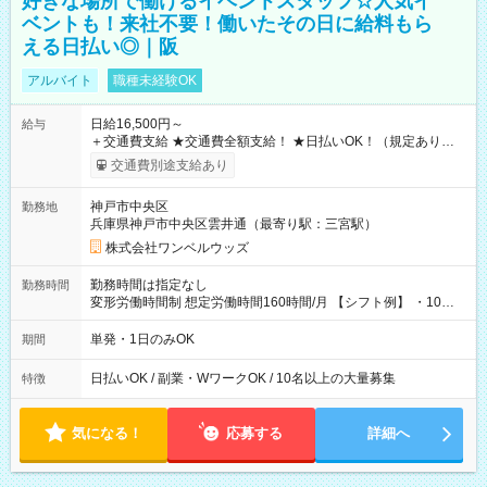
好きな場所で働けるイベントスタッフ☆人気イ
ベントも！来社不要！働いたその日に給料もら
える日払い◎｜阪
アルバイト
職種未経験OK
日給16,500円～
給与
＋交通費支給 ★交通費全額支給！ ★日払いOK！（規定あり） ┗
働いたその日に現金GET♪ お仕事後はコンビニATMから 日払
交通費別途支給あり
い分を引き落とせます！ 【試用期間】試用期間なし
神戸市中央区
勤務地
兵庫県神戸市中央区雲井通（最寄り駅：三宮駅）
株式会社ワンベルウッズ
勤務時間は指定なし
勤務時間
変形労働時間制 想定労働時間160時間/月 【シフト例】 ・10：
00～20：00
単発・1日のみOK
期間
日払いOK / 副業・WワークOK / 10名以上の大量募集
特徴
気になる！
応募する
詳細へ