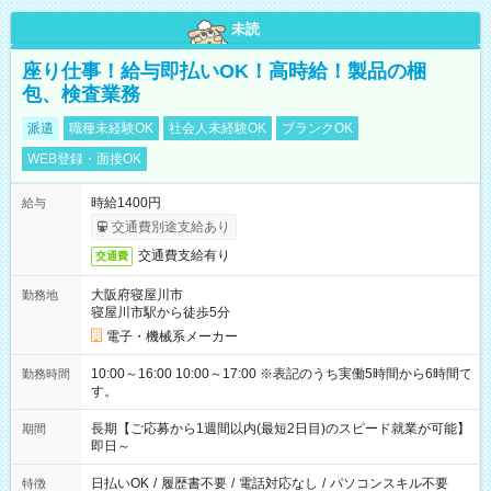
未読
座り仕事！給与即払いOK！高時給！製品の梱
包、検査業務
派遣
職種未経験OK
社会人未経験OK
ブランクOK
WEB登録・面接OK
時給1400円
給与
交通費別途支給あり
交通費支給有り
交通費
大阪府寝屋川市
勤務地
寝屋川市駅から徒歩5分
電子・機械系メーカー
10:00～16:00 10:00～17:00 ※表記のうち実働5時間から6時間で
勤務時間
す。
長期【ご応募から1週間以内(最短2日目)のスピード就業が可能】
期間
即日～
日払いOK
/
履歴書不要
/
電話対応なし
/
パソコンスキル不要
特徴