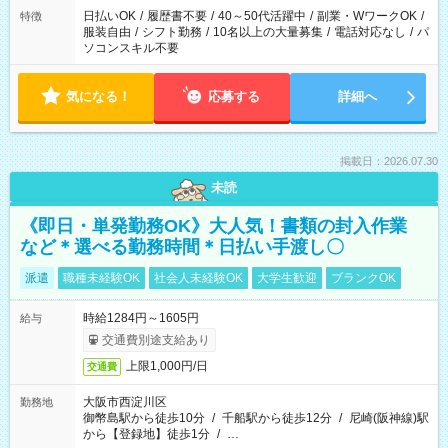
日払いOK
/
履歴書不要
/
40～50代活躍中
/
副業・WワークOK
/
特徴
服装自由
/
シフト勤務
/
10名以上の大量募集
/
電話対応なし
/
パ
ソコンスキル不要
気になる！
応募する
詳細へ
掲載日：2026.07.30
未読
《即日・単発勤務OK》大人気！書類の封入作業
など＊選べる勤務時間＊日払い手渡し〇
派遣
職種未経験OK
社会人未経験OK
大学生歓迎
ブランクOK
時給1284円～1605円
給与
交通費別途支給あり
上限1,000円/日
交通費
大阪市西淀川区
勤務地
御幣島駅から徒歩10分
/
千船駅から徒歩12分
/
尼崎(阪神線)駅
から【登録地】徒歩1分
/
…