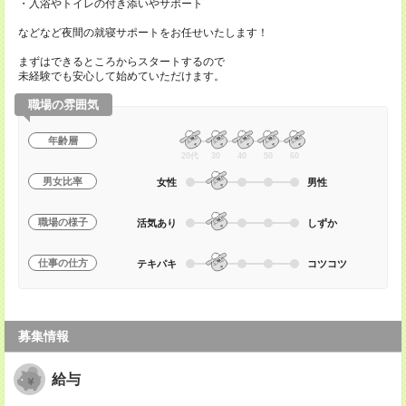
・入浴やトイレの付き添いやサポート
などなど夜間の就寝サポートをお任せいたします！
まずはできるところからスタートするので
未経験でも安心して始めていただけます。
職場の雰囲気
年齢層
20代
30
40
50
60
男女比率
女性
男性
職場の様子
活気あり
しずか
仕事の仕方
テキパキ
コツコツ
募集情報
給与