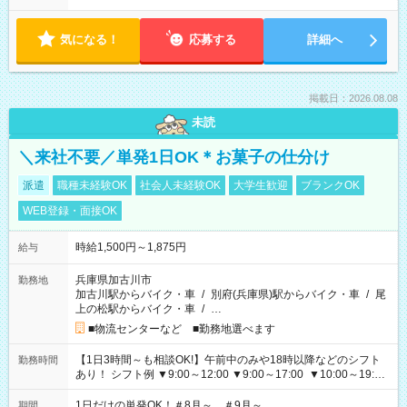
気になる！
応募する
詳細へ
掲載日：2026.08.08
未読
＼来社不要／単発1日OK＊お菓子の仕分け
派遣
職種未経験OK
社会人未経験OK
大学生歓迎
ブランクOK
WEB登録・面接OK
時給1,500円～1,875円
給与
兵庫県加古川市
勤務地
加古川駅からバイク・車
/
別府(兵庫県)駅からバイク・車
/
尾
上の松駅からバイク・車
/
…
■物流センターなど ■勤務地選べます
【1日3時間～も相談OK!】午前中のみや18時以降などのシフト
勤務時間
あり！ シフト例 ▼9:00～12:00 ▼9:00～17:00 ▼10:00～19:00
▼18:00～21:00
1日だけの単発OK！＃8月～ ＃9月～
期間