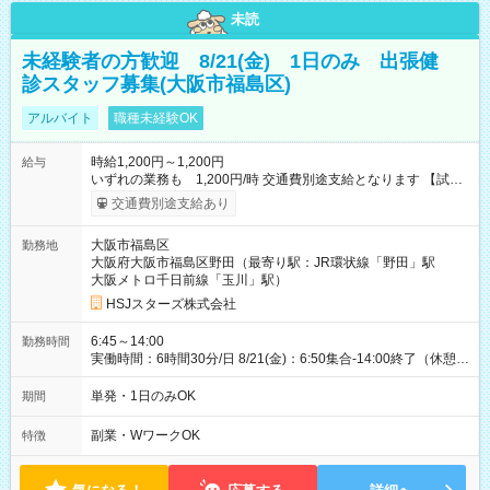
未読
未経験者の方歓迎 8/21(金) 1日のみ 出張健
診スタッフ募集(大阪市福島区)
アルバイト
職種未経験OK
時給1,200円～1,200円
給与
いずれの業務も 1,200円/時 交通費別途支給となります 【試用
期間】試用期間なし
交通費別途支給あり
大阪市福島区
勤務地
大阪府大阪市福島区野田（最寄り駅：JR環状線「野田」駅
大阪メトロ千日前線「玉川」駅）
HSJスターズ株式会社
6:45～14:00
勤務時間
実働時間：6時間30分/日 8/21(金)：6:50集合-14:00終了（休憩
45分)
単発・1日のみOK
期間
副業・WワークOK
特徴