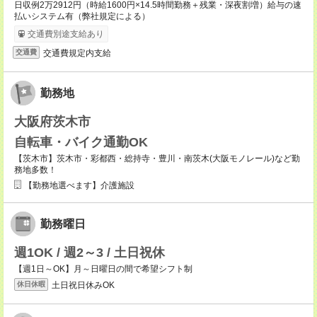
日収例2万2912円（時給1600円×14.5時間勤務＋残業・深夜割増）給与の速
払いシステム有（弊社規定による）
交通費別途支給あり
交通費規定内支給
交通費
勤務地
大阪府茨木市
自転車・バイク通勤OK
【茨木市】茨木市・彩都西・総持寺・豊川・南茨木(大阪モノレール)など勤
務地多数！
【勤務地選べます】介護施設
勤務曜日
週1OK / 週2～3 / 土日祝休
【週1日～OK】月～日曜日の間で希望シフト制
土日祝日休みOK
休日休暇