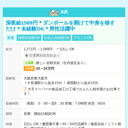
未読
深夜給1589円＊ダンボールを開けて中身を移す
だけ＊未経験OK＊男性活躍中
派遣
職種未経験OK
社会人未経験OK
ブランクOK
1,271円 ～1,589円 ＊日払いOK
給与
交通費別途支給あり
嬉しい全額支給（社内規定あり）
交通費
20～25万円
月収例
大阪府東大阪市
勤務地
ＪＲ長瀬駅から徒歩15分
/
南巽駅から徒歩10分
大手スーパーの食品加工の工場でかんたん軽作業のお仕事で
す！
〈夜勤〉 0：00～翌8：30 実働：7.5時間 休憩：60分
勤務時間
長期 開始日相談OK
期間
日払いOK
/
履歴書不要
/
40～50代活躍中
/
服装自由
/
シフト勤
特徴