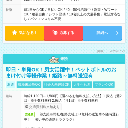
週1日からOK
/
日払いOK
/
40～50代活躍中
/
副業・Wワーク
特徴
OK
/
服装自由
/
シフト勤務
/
10名以上の大量募集
/
電話対応な
し
/
パソコンスキル不要
気になる！
応募する
詳細へ
掲載日：2026.07.29
未読
即日・単発OK！男女活躍中！ペットボトルのお
まけ付け等軽作業！姫路～無料送迎有
派遣
職種未経験OK
社会人未経験OK
大学生歓迎
ブランクOK
時給1,120円～1,500円【選べるお給料支払い方法】1.振込（週2
給与
回）※手数料無料 2.振込（月1回）※手数料無料
交通費別途支給あり
一部支給※弊社/姫路支社より無料の送迎車を随時運行
交通費
中！ 暑い中の通勤もラクラク♪