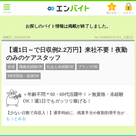
0
メニュー
気になる！
ログイン
お探しのバイト情報は掲載が終了しました。
掲載日 :2026
/
03
/
26
No.SSMZKS介YK1_大阪19
【週1日～で日収例2.2万円】来社不要！夜勤
のみのケアスタッフ
派遣
職種未経験OK
社会人未経験OK
ブランクOK
WEB登録・面接OK
＜年齢不問＊50・60代活躍中！＞無資格・未経験
OK！週1日でもガッツリ稼げる！
【少ない日数で高収入！】通常時給に、残業手当や夜勤割増手当が
...
もっとみる