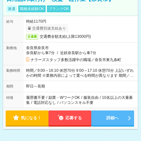
派遣
職種未経験OK
ブランクOK
時給1170円
給与
交通費別途支給あり
交通費全額支給(上限13000円)
交通費
奈良県奈良市
勤務地
奈良駅から車7分
/
近鉄奈良駅から車7分
ナラーズスタッフ多数活躍中の職場／奈良市東九条町
時間／9:00～16:10 休憩70分 9:00～17:10 休憩70分 上記いずれ
勤務時間
かの時間 ※業務内容によって選べる時間が異なります 期間／即
日～長期安定 スタート日は相談可能！ 勤務日／月～金の週4日
～でOK！
即日～長期
期間
履歴書不要
/
副業・WワークOK
/
服装自由
/
10名以上の大量募
特徴
集
/
電話対応なし
/
パソコンスキル不要
気になる！
応募する
詳細へ