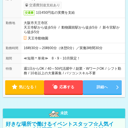
交通費別途支給あり
1日450円迄の実費を支給
交通費
大阪市天王寺区
勤務地
天王寺駅から徒歩5分
/
動物園前駅から徒歩5分
/
新今宮駅か
ら徒歩5分
天王寺動物園
16時30分～20時00分（休憩0分）／実働3時間30分
勤務時間
≪短期＊単発≫ 8・9・10月限定！
期間
週1日からOK
/
40～50代活躍中
/
副業・WワークOK
/
シフト勤
特徴
務
/
10名以上の大量募集
/
パソコンスキル不要
気になる！
応募する
詳細へ
未読
好きな場所で働けるイベントスタッフ☆人気イ