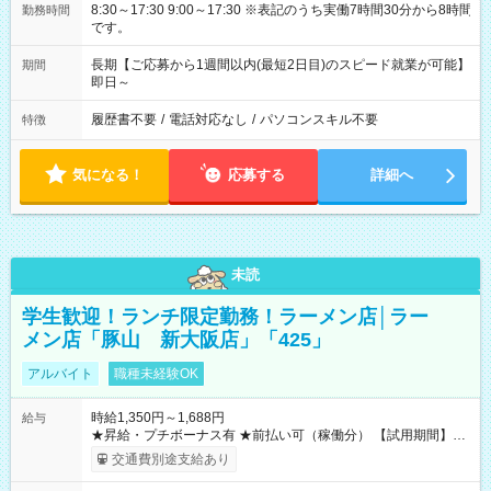
8:30～17:30 9:00～17:30 ※表記のうち実働7時間30分から8時間
勤務時間
です。
長期【ご応募から1週間以内(最短2日目)のスピード就業が可能】
期間
即日～
履歴書不要
/
電話対応なし
/
パソコンスキル不要
特徴
気になる！
応募する
詳細へ
未読
学生歓迎！ランチ限定勤務！ラーメン店│ラー
メン店「豚山 新大阪店」「425」
アルバイト
職種未経験OK
時給1,350円～1,688円
給与
★昇給・プチボーナス有 ★前払い可（稼働分） 【試用期間】試
用期間なし
交通費別途支給あり