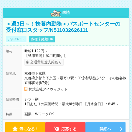
未読
＜週3日～！扶養内勤務＞パスポートセンターの
受付窓口スタッフ/N511032626111
アルバイト
職種未経験OK
時給1,122円～
給与
【試用期間】試用期間なし
交通費別途支給あり
京都市下京区
勤務地
京都府京都市下京区（最寄り駅：JR京都駅徒歩5分・その他各線
京都駅徒歩7分）
株式会社アイヴィジット
シフト制
勤務時間
1日あたりの実働時間：最大8時間/日 【月水金日】：8:45～
16:30 【火木】：8:45～19:00 週3日～OK、シフト制 ※扶養内
勤務OK ※月1回～2回程度、日曜日出勤をお願いします。 ※時間
副業・WワークOK
特徴
内にて5時間～のシフト組み合わせ※固定シフトではございませ
ん。
気になる！
応募する
詳細へ