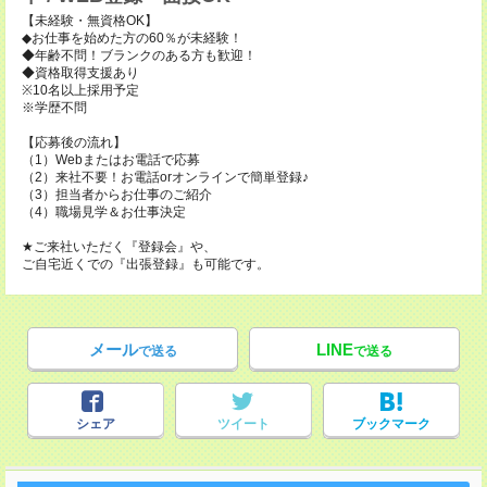
【未経験・無資格OK】
◆お仕事を始めた方の60％が未経験！
◆年齢不問！ブランクのある方も歓迎！
◆資格取得支援あり
※10名以上採用予定
※学歴不問
【応募後の流れ】
（1）Webまたはお電話で応募
（2）来社不要！お電話orオンラインで簡単登録♪
（3）担当者からお仕事のご紹介
（4）職場見学＆お仕事決定
★ご来社いただく『登録会』や、
ご自宅近くでの『出張登録』も可能です。
メール
LINE
で送る
で送る
シェア
ツイート
ブックマーク