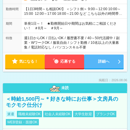
【1日3時間～も相談OK!】 ＜シフト例＞ 9:00～12:00 10:00～
勤務時間
15:00 12:00～17:00 18:00～21:00 など こちら以外の時間帯も
お気軽にご相談ください！
単発1日～！ ★勤務開始日や期間はお気軽にご相談くださ
期間
い！ ＃8月～ ＃9月～
週1日からOK
/
日払いOK
/
履歴書不要
/
40～50代活躍中
/
副
特徴
業・WワークOK
/
服装自由
/
シフト勤務
/
10名以上の大量募
集
/
電話対応なし
/
パソコンスキル不要
気になる！
応募する
詳細へ
掲載日：2026.08.06
未読
＜時給1,500円～＊好きな時にお仕事＞文房具の
モクモク仕分け
派遣
職種未経験OK
社会人未経験OK
大学生歓迎
ブランクOK
WEB登録・面接OK