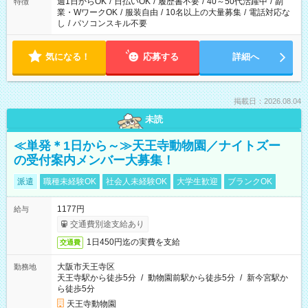
週1日からOK
/
日払いOK
/
履歴書不要
/
40～50代活躍中
/
副
特徴
業・WワークOK
/
服装自由
/
10名以上の大量募集
/
電話対応な
し
/
パソコンスキル不要
気になる！
応募する
詳細へ
掲載日：2026.08.04
未読
≪単発＊1日から～≫天王寺動物園／ナイトズー
の受付案内メンバー大募集！
派遣
職種未経験OK
社会人未経験OK
大学生歓迎
ブランクOK
1177円
給与
交通費別途支給あり
1日450円迄の実費を支給
交通費
大阪市天王寺区
勤務地
天王寺駅から徒歩5分
/
動物園前駅から徒歩5分
/
新今宮駅か
ら徒歩5分
天王寺動物園