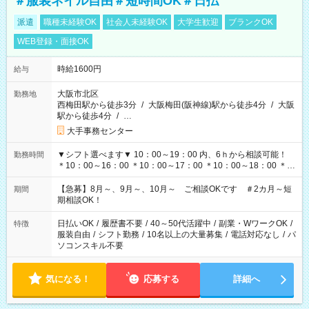
＃服装ネイル自由＃短時間OK＃日払
派遣
職種未経験OK
社会人未経験OK
大学生歓迎
ブランクOK
WEB登録・面接OK
時給1600円
給与
大阪市北区
勤務地
西梅田駅から徒歩3分
/
大阪梅田(阪神線)駅から徒歩4分
/
大阪
駅から徒歩4分
/
…
大手事務センター
▼シフト選べます▼ 10：00～19：00 内、6ｈから相談可能！
勤務時間
＊10：00～16：00 ＊10：00～17：00 ＊10：00～18：00 ＊
11：00～19：00 ＊12：00～19：00 ＊13：00～19：00
【急募】8月～、9月～、10月～ ご相談OKです ＃2カ月～短
期間
期相談OK！
日払いOK
/
履歴書不要
/
40～50代活躍中
/
副業・WワークOK
/
特徴
服装自由
/
シフト勤務
/
10名以上の大量募集
/
電話対応なし
/
パ
ソコンスキル不要
気になる！
応募する
詳細へ