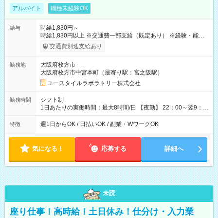
アルバイト
職種未経験OK
時給1,830円～
給与
時給1,830円以上 ※交通費一部支給（既定あり） ※経験・能力を
考慮して決定します 【収入例】 週1回勤務の場合：1,830円×8時
交通費別途支給あり
間×4回=5万8,560円 週3回勤務の場合：1,830円×8時間×12回
=17万5,680円 【試用期間】試用期間あり 試用期間の長さ：2ヶ
大阪府枚方市
勤務地
月 ※ 雇用形態と給与に、本採用時と異なる部分があります。 雇
大阪府枚方市中宮本町（最寄り駅：宮之阪駅）
用形態：本採用時と同じです。 給与：時給 1,610円以上
ユースタイルラボラトリー株式会社
シフト制
勤務時間
1日あたりの実働時間：最大8時間/日 【夜勤】 22：00～翌9：
00 ※週1日～OK ／ 夜勤専従 ＊＊ 勤務時間例 ＊＊ ■22時か
ら翌7時 ■23時から翌8時 ■24時から翌9時 など ※上記の時間
週1日からOK / 日払いOK / 副業・WワークOK
特徴
内で8時間勤務（休憩1時間）ご利用者様により、時間は異なり
ます。 ※曜日固定（毎週同じ曜日での勤務となります）
気になる！
応募する
詳細へ
未読
座り仕事！高時給！土日休み！仕分け・入力業