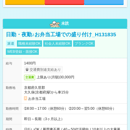
未読
日勤・夜勤♪お弁当工場での盛り付け_H131835
派遣
職種未経験OK
社会人未経験OK
ブランクOK
WEB登録・面接OK
1400円
給与
交通費別途支給あり
上限あり(月額)30,000円
交通費
京都府久世郡
勤務地
大久保(京都府)駅から車15分
お弁当工場
➀8:00～17:00（休憩60分） ➁20:00～翌5:00（休憩60分）
勤務時間
即日～長期（3ヶ月以上）
期間
日払いOK
/
履歴書不要
/
40～50代活躍中
/
10名以上の大量募
特徴