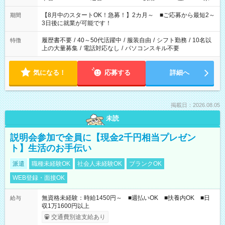
と休みを合わせたい」 「余裕を持って夕飯の準備がしたい」
「できれば残業はしたくない」 など、ご希望を教えてください
【8月中のスタートOK！急募！】2カ月～ ■ご応募から最短2～
期間
ね。 ※Wワーク希望の方へ 今ご覧のお仕事で希望する勤務時間
3日後に就業が可能です！
と、もう1つのお仕事の勤務時間。 合計で週40時間を超える場
合は応募できません。
履歴書不要
/
40～50代活躍中
/
服装自由
/
シフト勤務
/
10名以
特徴
上の大量募集
/
電話対応なし
/
パソコンスキル不要
気になる！
応募する
詳細へ
掲載日：2026.08.05
未読
説明会参加で全員に【現金2千円相当プレゼン
ト】生活のお手伝い
派遣
職種未経験OK
社会人未経験OK
ブランクOK
WEB登録・面接OK
無資格未経験：時給1450円～ ■週払いOK ■扶養内OK ■日
給与
収1万1600円以上
交通費別途支給あり