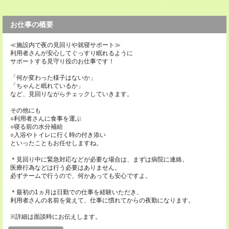
お仕事の概要
≪施設内で夜の見回りや就寝サポート≫
利用者さんが安心してぐっすり眠れるように
サポートする見守り役のお仕事です！
「何か変わった様子はないか」
「ちゃんと眠れているか」
など、見回りながらチェックしていきます。
その他にも
○利用者さんに食事を運ぶ
○寝る前の水分補給
○入浴やトイレに行く時の付き添い
といったこともお任せしますね。
＊見回り中に緊急対応などが必要な場合は、まずは病院に連絡。
医療行為などは行う必要はありません。
必ずチームで行うので、何かあっても安心ですよ。
＊最初の1ヵ月は日勤での仕事を経験いただき、
利用者さんの名前を覚えて、仕事に慣れてからの夜勤になります。
※詳細は面談時にお伝えします。