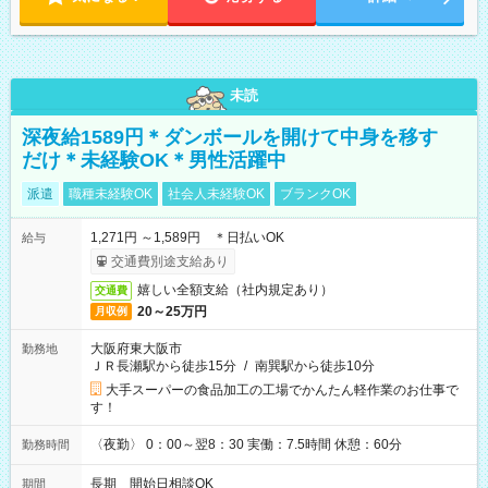
未読
深夜給1589円＊ダンボールを開けて中身を移す
だけ＊未経験OK＊男性活躍中
派遣
職種未経験OK
社会人未経験OK
ブランクOK
1,271円 ～1,589円 ＊日払いOK
給与
交通費別途支給あり
嬉しい全額支給（社内規定あり）
交通費
20～25万円
月収例
大阪府東大阪市
勤務地
ＪＲ長瀬駅から徒歩15分
/
南巽駅から徒歩10分
大手スーパーの食品加工の工場でかんたん軽作業のお仕事で
す！
〈夜勤〉 0：00～翌8：30 実働：7.5時間 休憩：60分
勤務時間
長期 開始日相談OK
期間