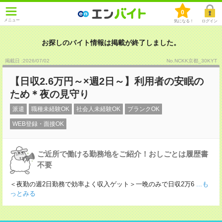
0
メニュー
気になる！
ログイン
お探しのバイト情報は掲載が終了しました。
掲載日 :2026
/
07
/
02
No.NCKK京都_30KYT
【日収2.6万円～×週2日～】利用者の安眠の
ため＊夜の見守り
派遣
職種未経験OK
社会人未経験OK
ブランクOK
WEB登録・面接OK
ご近所で働ける勤務地をご紹介！おしごとは履歴書
不要
＜夜勤の週2日勤務で効率よく収入ゲット＞一晩のみで日収2万6
...も
っとみる