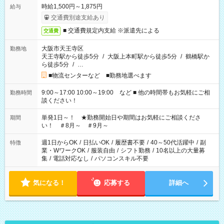
時給1,500円～1,875円
給与
交通費別途支給あり
■ 交通費規定内支給 ※派遣先による
交通費
大阪市天王寺区
勤務地
天王寺駅から徒歩5分
/
大阪上本町駅から徒歩5分
/
鶴橋駅か
ら徒歩5分
/
…
■物流センターなど ■勤務地選べます
9:00～17:00 10:00～19:00 など ■ 他の時間帯もお気軽にご相
勤務時間
談ください！
単発1日～！ ★勤務開始日や期間はお気軽にご相談くださ
期間
い！ ＃8月～ ＃9月～
週1日からOK
/
日払いOK
/
履歴書不要
/
40～50代活躍中
/
副
特徴
業・WワークOK
/
服装自由
/
シフト勤務
/
10名以上の大量募
集
/
電話対応なし
/
パソコンスキル不要
気になる！
応募する
詳細へ