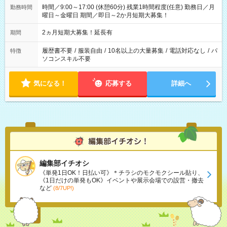
時間／9:00～17:00 (休憩60分) 残業1時間程度(任意) 勤務日／月
勤務時間
曜日～金曜日 期間／即日～2か月短期大募集！
2ヵ月短期大募集！延長有
期間
履歴書不要
/
服装自由
/
10名以上の大量募集
/
電話対応なし
/
パ
特徴
ソコンスキル不要
気になる！
応募する
詳細へ
編集部イチオシ
《単発1日OK！日払い可》＊チラシのモクモクシール貼り、
《1日だけの単発もOK》イベントや展示会場での設営・撤去
など
(8/7UP!)