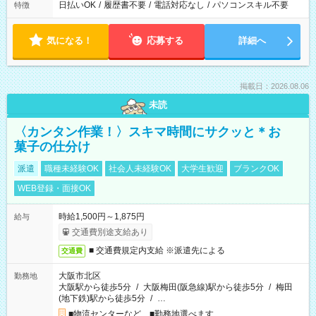
日払いOK
/
履歴書不要
/
電話対応なし
/
パソコンスキル不要
特徴
気になる！
応募する
詳細へ
掲載日：2026.08.06
未読
〈カンタン作業！〉スキマ時間にサクッと＊お
菓子の仕分け
派遣
職種未経験OK
社会人未経験OK
大学生歓迎
ブランクOK
WEB登録・面接OK
時給1,500円～1,875円
給与
交通費別途支給あり
■ 交通費規定内支給 ※派遣先による
交通費
大阪市北区
勤務地
大阪駅から徒歩5分
/
大阪梅田(阪急線)駅から徒歩5分
/
梅田
(地下鉄)駅から徒歩5分
/
…
■物流センターなど ■勤務地選べます