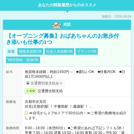
あなたの閲覧履歴からのオススメ
掲載日：2026.08.04
未読
【オープニング募集】おばあちゃんのお散歩付
き添いも仕事の1つ
派遣
職種未経験OK
社会人未経験OK
ブランクOK
WEB登録・面接OK
無資格未経験：時給1450円～ ■週払いOK ■扶養内OK ■日
給与
収1万1600円以上
交通費別途支給あり
交通費全額支給
交通費
京都市伏見区
勤務地
伏見(京都府)駅
/
中書島駅
/
藤森駅
/
…
≪自宅からドアtoドアで30分以内！≫ご希望の勤務地を紹介
します。
9:00～18:00（休憩60分） ■ご希望があれば下記シフトもOK！
勤務時間
早番 7:00～16:00 遅番 10:00～19:00 夜勤 16:30～翌9:30 「家族