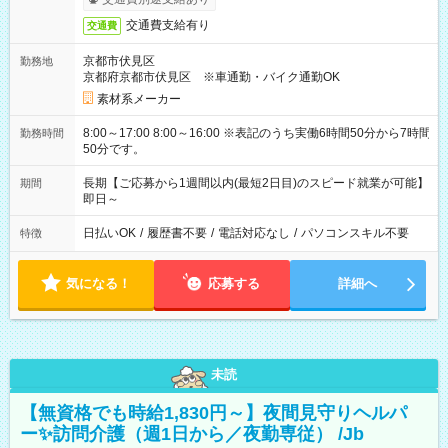
交通費支給有り
交通費
京都市伏見区
勤務地
京都府京都市伏見区 ※車通勤・バイク通勤OK
素材系メーカー
8:00～17:00 8:00～16:00 ※表記のうち実働6時間50分から7時間
勤務時間
50分です。
長期【ご応募から1週間以内(最短2日目)のスピード就業が可能】
期間
即日～
日払いOK
/
履歴書不要
/
電話対応なし
/
パソコンスキル不要
特徴
気になる！
応募する
詳細へ
未読
【無資格でも時給1,830円～】夜間見守りヘルパ
ー✨訪問介護（週1日から／夜勤専従） /Jb