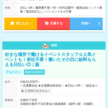
日払いOK
/
履歴書不要
/
40～50代活躍中
/
服装自由
/
シフト勤
特徴
務
/
電話対応なし
/
パソコンスキル不要
気になる！
応募する
詳細へ
未読
好きな場所で働けるイベントスタッフ☆人気イ
ベントも！来社不要！働いたその日に給料もら
える日払い◎｜阪
アルバイト
職種未経験OK
日給16,500円～
給与
＋交通費支給 ★交通費全額支給！ ★日払いOK！（規定あり） ┗
働いたその日に現金GET♪ お仕事後はコンビニATMから 日払
交通費別途支給あり
い分を引き落とせます！ 【試用期間】試用期間なし
京都市下京区
勤務地
京都府京都市下京区東塩小路釜殿町（最寄り駅：京都駅）