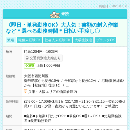
掲載日：2026.07.30
未読
《即日・単発勤務OK》大人気！書類の封入作業
など＊選べる勤務時間＊日払い手渡し〇
派遣
職種未経験OK
社会人未経験OK
大学生歓迎
ブランクOK
時給1284円～1605円
給与
交通費別途支給あり
上限1,000円/日
交通費
大阪市西淀川区
勤務地
御幣島駅から徒歩10分
/
千船駅から徒歩12分
/
尼崎(阪神線)駅
から【登録地】徒歩1分
/
…
兵庫・大阪エリアの物流倉庫内
(1)9:00～17:00※休憩1ｈ (2)17:30～21:30 (3)21:15～翌8:00※休
勤務時間
憩1ｈ 日勤・夕勤・夜勤からお選びいただけます！ ご希望に合
わせて働けるお仕事です(*^^*) 【その他選べる勤務時間】 8-17
時/9-17時/9-18時/10-18時/11-21時/18-22時/20-翌4時/21-翌5
■急募■ド短期1日だけOK☆ ■単発OK ■週1～OK！ ■短期勤務歓
期間
時/22-翌6時/0-翌8時 ご自身のご都合で選んで頂ける完全自由シ
迎 ■長期勤務歓迎
フト！