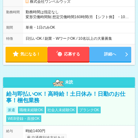
株式会社ワンベルウッズ
勤務時間は指定なし
勤務時間
変形労働時間制 想定労働時間160時間/月 【シフト例】 ・10：
00～20：00
単発・1日のみOK
期間
日払いOK / 副業・WワークOK / 10名以上の大量募集
特徴
気になる！
応募する
詳細へ
未読
給与即払いOK！高時給！土日休み！日勤のお仕
事！梱包業務
派遣
職種未経験OK
社会人未経験OK
ブランクOK
WEB登録・面接OK
時給1400円
給与
交通費別途支給あり