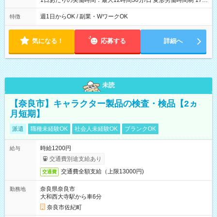
1日あたりの実働時間：最大12時間30分/日 変形労働時間制 17：
00～翌9：00（休憩時間3.5時間) 一日の実働時間：12.5時間 想
定労働時間：37.5時間/週 ＊曜日相談：可 ＊労働日数相談：可
週1日からOK / 副業・WワークOK
特徴
気になる！
応募する
詳細へ
未読
【奈良市】キャラクター製品の検査・検品【2ヵ
月短期】
派遣
職種未経験OK
社会人未経験OK
ブランクOK
時給1200円
給与
交通費別途支給あり
交通費全額支給（上限13000円)
交通費
奈良県奈良市
勤務地
大和西大寺駅から車6分
奈良市佐紀町