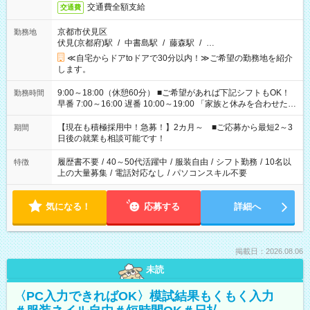
交通費全額支給
交通費
京都市伏見区
勤務地
伏見(京都府)駅
/
中書島駅
/
藤森駅
/
…
≪自宅からドアtoドアで30分以内！≫ご希望の勤務地を紹介
します。
9:00～18:00（休憩60分） ■ご希望があれば下記シフトもOK！
勤務時間
早番 7:00～16:00 遅番 10:00～19:00 「家族と休みを合わせた
い」 「余裕を持って夕飯の準備がしたい」 「できれば残業はし
たくない」 など、ご希望を教えてくださいね。 ※Wワーク希望
【現在も積極採用中！急募！】2カ月～ ■ご応募から最短2～3
期間
の方へ 今ご覧のお仕事で希望する勤務時間と、もう1つのお仕事
日後の就業も相談可能です！
の勤務時間。 合計で週40時間を超える場合は応募できません。
履歴書不要
/
40～50代活躍中
/
服装自由
/
シフト勤務
/
10名以
特徴
上の大量募集
/
電話対応なし
/
パソコンスキル不要
気になる！
応募する
詳細へ
掲載日：2026.08.06
未読
〈PC入力できればOK〉模試結果もくもく入力