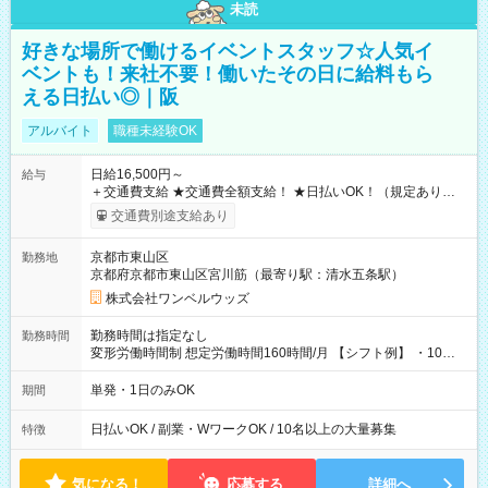
未読
好きな場所で働けるイベントスタッフ☆人気イ
ベントも！来社不要！働いたその日に給料もら
える日払い◎｜阪
アルバイト
職種未経験OK
日給16,500円～
給与
＋交通費支給 ★交通費全額支給！ ★日払いOK！（規定あり） ┗
働いたその日に現金GET♪ お仕事後はコンビニATMから 日払
交通費別途支給あり
い分を引き落とせます！ 【試用期間】試用期間なし
京都市東山区
勤務地
京都府京都市東山区宮川筋（最寄り駅：清水五条駅）
株式会社ワンベルウッズ
勤務時間は指定なし
勤務時間
変形労働時間制 想定労働時間160時間/月 【シフト例】 ・10：
00～20：00
単発・1日のみOK
期間
日払いOK / 副業・WワークOK / 10名以上の大量募集
特徴
気になる！
応募する
詳細へ