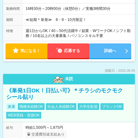
16時30分～20時00分（休憩0分）／実働3時間30分
勤務時間
≪短期＊単発≫ 8・9・10月限定！
期間
週1日からOK
/
40～50代活躍中
/
副業・WワークOK
/
シフト勤
特徴
務
/
10名以上の大量募集
/
パソコンスキル不要
気になる！
応募する
詳細へ
掲載日：2026.08.06
未読
《単発1日OK！日払い可》＊チラシのモクモク
シール貼り
派遣
職種未経験OK
社会人未経験OK
大学生歓迎
ブランクOK
WEB登録・面接OK
時給1,500円～1,875円
給与
交通費別途支給あり