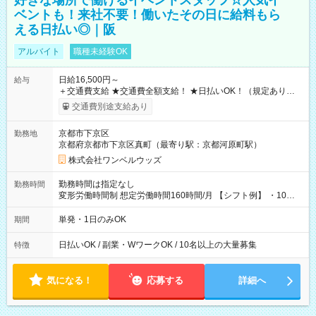
好きな場所で働けるイベントスタッフ☆人気イ
ベントも！来社不要！働いたその日に給料もら
える日払い◎｜阪
アルバイト
職種未経験OK
日給16,500円～
給与
＋交通費支給 ★交通費全額支給！ ★日払いOK！（規定あり） ┗
働いたその日に現金GET♪ お仕事後はコンビニATMから 日払
交通費別途支給あり
い分を引き落とせます！ 【試用期間】試用期間なし
京都市下京区
勤務地
京都府京都市下京区真町（最寄り駅：京都河原町駅）
株式会社ワンベルウッズ
勤務時間は指定なし
勤務時間
変形労働時間制 想定労働時間160時間/月 【シフト例】 ・10：
00～20：00
単発・1日のみOK
期間
日払いOK / 副業・WワークOK / 10名以上の大量募集
特徴
気になる！
応募する
詳細へ