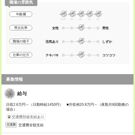
職場の雰囲気
年齢層
20代
30
40
50
60
男女比率
女性
男性
職場の様子
活気あり
しずか
仕事の仕方
テキパキ
コツコツ
募集情報
給与
日収2.6万円～（日勤時給1450円） ■月収例20.8万円～（夜勤月8回勤務の
場合）
交通費別途支給あり
交通費全額支給
交通費