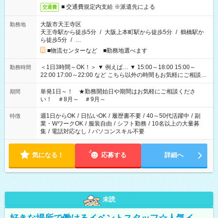
■ 交通費規定内支給 ※派遣先による
交通費
大阪市天王寺区
勤務地
天王寺駅から徒歩5分
/
大阪上本町駅から徒歩5分
/
鶴橋駅か
ら徒歩5分
/
…
■物流センターなど ■勤務地選べます
＜1日3時間～OK！＞ ▼ 例えば… ▼ 15:00～18:00 15:00～
勤務時間
22:00 17:00～22:00 など こちら以外の時間もお気軽にご相談く
ださい！
単発1日～！ ★勤務開始日や期間はお気軽にご相談くださ
期間
い！ ＃8月～ ＃9月～
週1日からOK
/
日払いOK
/
履歴書不要
/
40～50代活躍中
/
副
特徴
業・WワークOK
/
服装自由
/
シフト勤務
/
10名以上の大量募
集
/
電話対応なし
/
パソコンスキル不要
気になる！
応募する
詳細へ
未読