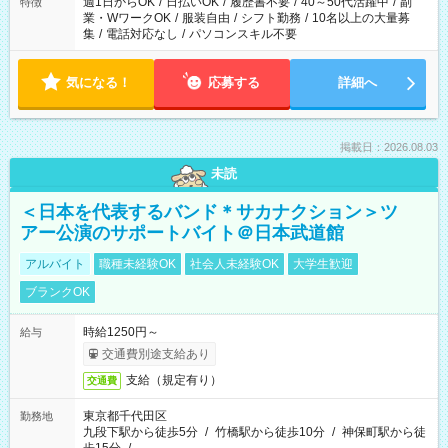
週1日からOK
/
日払いOK
/
履歴書不要
/
40～50代活躍中
/
副
特徴
業・WワークOK
/
服装自由
/
シフト勤務
/
10名以上の大量募
集
/
電話対応なし
/
パソコンスキル不要
気になる！
応募する
詳細へ
掲載日：2026.08.03
未読
＜日本を代表するバンド＊サカナクション＞ツ
アー公演のサポートバイト＠日本武道館
アルバイト
職種未経験OK
社会人未経験OK
大学生歓迎
ブランクOK
時給1250円～
給与
交通費別途支給あり
支給（規定有り）
交通費
東京都千代田区
勤務地
九段下駅から徒歩5分
/
竹橋駅から徒歩10分
/
神保町駅から徒