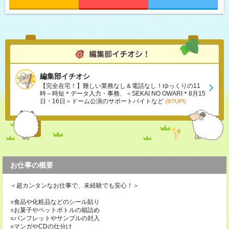
編集部イチオシ
【完全在宅！】難しい業務なし＆電話なし！ゆっくりの11
時～時短＊データ入力・事務、＜SEKAI NO OWARI＊8月15
日・16日＞ドーム公演のサポートバイトなど
(8/7UP!)
お仕事の概要
＜超カンタンなお仕事で、未経験でも安心！＞
○食品や化粧品などのシール貼り
○お菓子やペットボトルの箱詰め
○パンフレットやサンプルの封入
○マンガやCDの仕分け