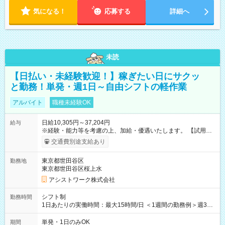
気になる！
応募する
詳細へ
未読
【日払い・未経験歓迎！】稼ぎたい日にサクッ
と勤務！単発・週1日～自由シフトの軽作業
アルバイト
職種未経験OK
日給10,305円～37,204円
給与
※経験・能力等を考慮の上、加給・優遇いたします。 【試用期
間】試用期間なし
交通費別途支給あり
東京都世田谷区
勤務地
東京都世田谷区桜上水
アシストワーク株式会社
シフト制
勤務時間
1日あたりの実働時間：最大15時間/日 ＜1週間の勤務例＞週3回
勤務 勤務：月・水・金 休み：火・木・土・日 好きな時にお仕事
可能です！ ※1日あたりの最大実働時間は日勤、夜勤共に勤務し
単発・1日のみOK
期間