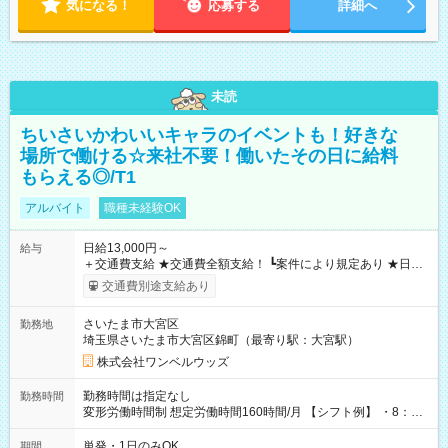
気になる！
応募する
詳細へ
未読
ちいさいかわいいキャラのイベントも！好きな
場所で働ける☆来社不要！働いたその日に給料
もらえる◎/T1
アルバイト
職種未経験OK
日給13,000円～
給与
＋交通費支給 ★交通費全額支給！ ┗案件により規定あり ★日払
いOK！（規定あり） ┗働いたその日に現金GET♪ お仕事後はコ
交通費別途支給あり
ンビニATMから 日払い分を引き落とせます！ 【試用期間】試
用期間なし
さいたま市大宮区
勤務地
埼玉県さいたま市大宮区錦町（最寄り駅：大宮駅）
株式会社ワンベルウッズ
勤務時間は指定なし
勤務時間
変形労働時間制 想定労働時間160時間/月 【シフト例】 ・8：00
～21：00
単発・1日のみOK
期間