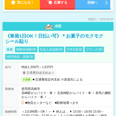
気になる！
応募する
詳細へ
掲載日：2026.08.07
未読
《単発1日OK！日払い可》＊お菓子のモクモク
シール貼り
派遣
職種未経験OK
社会人未経験OK
大学生歓迎
ブランクOK
WEB登録・面接OK
時給1,300円～1,625円
給与
交通費別途支給あり
■ 交通費規定内支給 ※派遣先による
交通費
群馬県高崎市
勤務地
高崎駅からバイク・車
/
北高崎駅からバイク・車
/
群馬八幡駅
からバイク・車
/
…
■物流センターなど ■勤務地選べます
＜1日3時間～OK！＞ ▼ 例えば… ▼ 15:00～18:00 15:00～
勤務時間
22:00 17:00～22:00 など こちら以外の時間もお気軽にご相談く