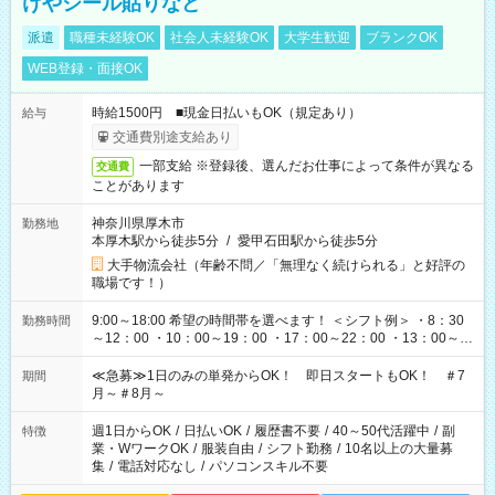
けやシール貼りなど
派遣
職種未経験OK
社会人未経験OK
大学生歓迎
ブランクOK
WEB登録・面接OK
時給1500円 ■現金日払いもOK（規定あり）
給与
交通費別途支給あり
一部支給 ※登録後、選んだお仕事によって条件が異なる
交通費
ことがあります
神奈川県厚木市
勤務地
本厚木駅から徒歩5分
/
愛甲石田駅から徒歩5分
大手物流会社（年齢不問／「無理なく続けられる」と好評の
職場です！）
9:00～18:00 希望の時間帯を選べます！ ＜シフト例＞ ・8：30
勤務時間
～12：00 ・10：00～19：00 ・17：00～22：00 ・13：00～
22：00 ・22：00～翌6：00 など
≪急募≫1日のみの単発からOK！ 即日スタートもOK！ ＃7
期間
月～＃8月～
週1日からOK
/
日払いOK
/
履歴書不要
/
40～50代活躍中
/
副
特徴
業・WワークOK
/
服装自由
/
シフト勤務
/
10名以上の大量募
集
/
電話対応なし
/
パソコンスキル不要