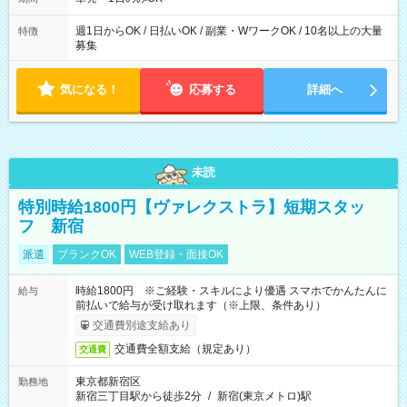
週1日からOK / 日払いOK / 副業・WワークOK / 10名以上の大量
特徴
募集
気になる！
応募する
詳細へ
未読
特別時給1800円【ヴァレクストラ】短期スタッ
フ 新宿
派遣
ブランクOK
WEB登録・面接OK
時給1800円 ※ご経験・スキルにより優遇 スマホでかんたんに
給与
前払いで給与が受け取れます（※上限、条件あり）
交通費別途支給あり
交通費全額支給（規定あり）
交通費
東京都新宿区
勤務地
新宿三丁目駅から徒歩2分
/
新宿(東京メトロ)駅