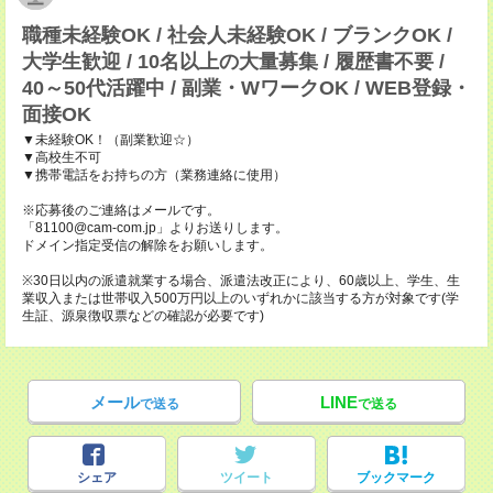
職種未経験OK / 社会人未経験OK / ブランクOK /
大学生歓迎 / 10名以上の大量募集 / 履歴書不要 /
40～50代活躍中 / 副業・WワークOK / WEB登録・
面接OK
▼未経験OK！（副業歓迎☆）
▼高校生不可
▼携帯電話をお持ちの方（業務連絡に使用）
※応募後のご連絡はメールです。
「81100@cam-com.jp」よりお送りします。
ドメイン指定受信の解除をお願いします。
※30日以内の派遣就業する場合、派遣法改正により、60歳以上、学生、生
業収入または世帯収入500万円以上のいずれかに該当する方が対象です(学
生証、源泉徴収票などの確認が必要です)
メール
LINE
で送る
で送る
シェア
ツイート
ブックマーク