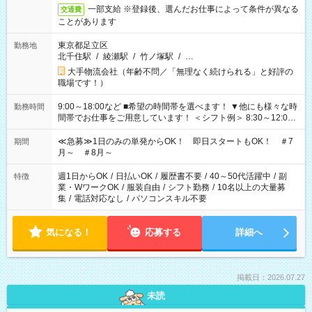
一部支給 ※登録後、選んだお仕事によって条件が異なる
交通費
ことがあります
東京都足立区
勤務地
北千住駅
/
綾瀬駅
/
竹ノ塚駅
/
…
大手物流会社（年齢不問／「無理なく続けられる」と好評の
職場です！）
9:00～18:00など ■希望の時間帯を選べます！ ▼他にも様々な時
勤務時間
間帯でお仕事をご用意しています！ ＜シフト例＞ 8:30～12:00
17:00～22:00 13:00～22:00 22:00～翌6:00 など
≪急募≫1日のみの単発からOK！ 即日スタートもOK！ ＃7
期間
月～ ＃8月～
週1日からOK
/
日払いOK
/
履歴書不要
/
40～50代活躍中
/
副
特徴
業・WワークOK
/
服装自由
/
シフト勤務
/
10名以上の大量募
集
/
電話対応なし
/
パソコンスキル不要
気になる！
応募する
詳細へ
掲載日：2026.07.27
未読