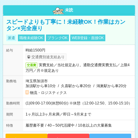
未読
スピードよりも丁寧に！未経験OK！作業はカン
タン×完全座り
派遣
職種未経験OK
ブランクOK
WEB登録・面接OK
時給1500円
給与
交通費別途支給あり
実費支給／当社規定あり。通勤交通費実費支払／上限4
交通費
万円／月※規定あり
埼玉県加須市
勤務地
加須駅から車10分
/
久喜駅から車20分
/
鴻巣駅から車20分
物流・ロジスティクス
(1)09:00-17:00(休憩60分) ※休憩（12:00-12:50、15:00-15:10）
勤務時間
1ヶ月以上3ヶ月未満／即日～9月末まで
期間
履歴書不要
/
40～50代活躍中
/
10名以上の大量募集
特徴