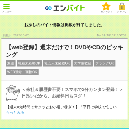
0
メニュー
気になる！
ログイン
お探しのバイト情報は掲載が終了しました。
掲載日 :2025
/
10
/
07
No.BAIT810910GT08
【web登録】週末だけで！DVDやCDのピッキ
ング
派遣
職種未経験OK
社会人未経験OK
大学生歓迎
ブランクOK
WEB登録・面接OK
＜来社＆履歴書不要！スマホで3分カンタン登録！＞
日払いだから、お給料日もスグ！
【週末×短時間でサクッとお小遣い稼ぎ！】「平日は学校で忙しい
...
もっとみる