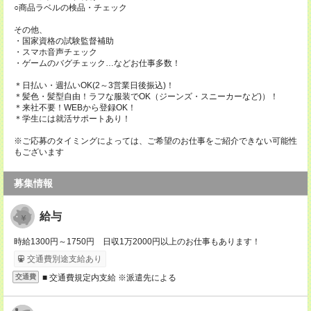
○商品ラベルの検品・チェック
その他、
・国家資格の試験監督補助
・スマホ音声チェック
・ゲームのバグチェック…などお仕事多数！
＊日払い・週払いOK(2～3営業日後振込)！
＊髪色・髪型自由！ラフな服装でOK（ジーンズ・スニーカーなど)）！
＊来社不要！WEBから登録OK！
＊学生には就活サポートあり！
※ご応募のタイミングによっては、ご希望のお仕事をご紹介できない可能性
もございます
募集情報
給与
時給1300円～1750円 日収1万2000円以上のお仕事もあります！
交通費別途支給あり
■ 交通費規定内支給 ※派遣先による
交通費