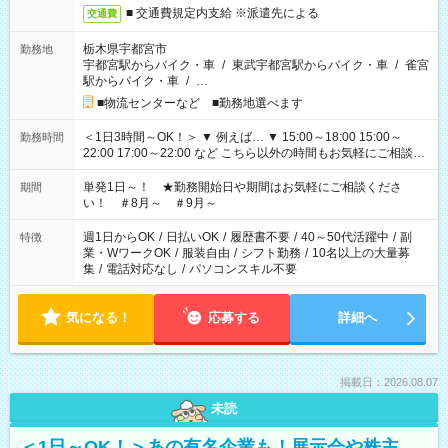
■ 交通費規定内支給 ※派遣先による
交通費
栃木県宇都宮市
勤務地
宇都宮駅からバイク・車
/
東武宇都宮駅からバイク・車
/
雀宮
駅からバイク・車
/
…
■物流センターなど ■勤務地選べます
＜1日3時間～OK！＞ ▼ 例えば… ▼ 15:00～18:00 15:00～
勤務時間
22:00 17:00～22:00 など こちら以外の時間もお気軽にご相談く
ださい！
単発1日～！ ★勤務開始日や期間はお気軽にご相談くださ
期間
い！ ＃8月～ ＃9月～
週1日からOK
/
日払いOK
/
履歴書不要
/
40～50代活躍中
/
副
特徴
業・WワークOK
/
服装自由
/
シフト勤務
/
10名以上の大量募
集
/
電話対応なし
/
パソコンスキル不要
気になる！
応募する
詳細へ
掲載日：2026.08.07
未読
＜1日～OK！＞あの有名企業も！展示会や株主