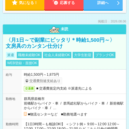
気になる！
応募する
詳細へ
掲載日：2026.08.06
未読
〈月1日～で副業にピッタリ＊時給1,500円～〉
文房具のカンタン仕分け
派遣
職種未経験OK
社会人未経験OK
大学生歓迎
ブランクOK
WEB登録・面接OK
時給1,500円～1,875円
給与
交通費別途支給あり
■ 交通費規定内支給 ※派遣先による
交通費
群馬県前橋市
勤務地
前橋駅からバイク・車
/
群馬総社駅からバイク・車
/
新前橋駅
からバイク・車
/
…
■物流センターなど ■勤務地選べます
【1日3時間～も相談OK!】 ＜シフト例＞ 9:00～12:00 12:00～
勤務時間
17:00 17:00～22:00 18:00～21:00 など こちら以外の時間帯も