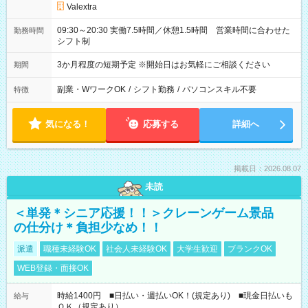
Valextra
09:30～20:30 実働7.5時間／休憩1.5時間 営業時間に合わせた
勤務時間
シフト制
3か月程度の短期予定 ※開始日はお気軽にご相談ください
期間
副業・WワークOK
/
シフト勤務
/
パソコンスキル不要
特徴
気になる！
応募する
詳細へ
掲載日：2026.08.07
未読
＜単発＊シニア応援！！＞クレーンゲーム景品
の仕分け＊負担少なめ！！
派遣
職種未経験OK
社会人未経験OK
大学生歓迎
ブランクOK
WEB登録・面接OK
時給1400円 ■日払い・週払いOK！(規定あり) ■現金日払いも
給与
ＯＫ（規定あり）