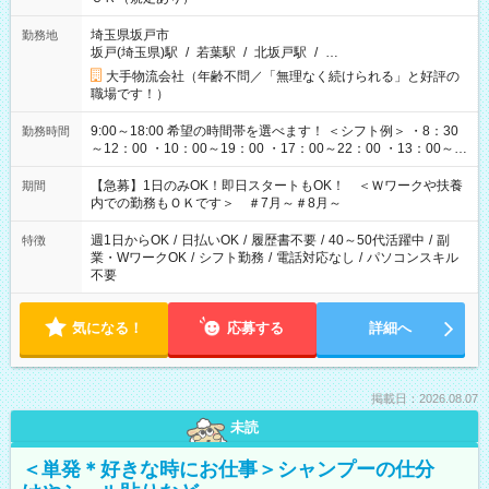
埼玉県坂戸市
勤務地
坂戸(埼玉県)駅
/
若葉駅
/
北坂戸駅
/
…
大手物流会社（年齢不問／「無理なく続けられる」と好評の
職場です！）
9:00～18:00 希望の時間帯を選べます！ ＜シフト例＞ ・8：30
勤務時間
～12：00 ・10：00～19：00 ・17：00～22：00 ・13：00～
22：00 ・22：00～翌6：00 など
【急募】1日のみOK！即日スタートもOK！ ＜Ｗワークや扶養
期間
内での勤務もＯＫです＞ ＃7月～＃8月～
週1日からOK
/
日払いOK
/
履歴書不要
/
40～50代活躍中
/
副
特徴
業・WワークOK
/
シフト勤務
/
電話対応なし
/
パソコンスキル
不要
気になる！
応募する
詳細へ
掲載日：2026.08.07
未読
＜単発＊好きな時にお仕事＞シャンプーの仕分