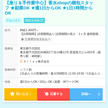
【座り＆手作業中心】香水shopの梱包スタッ
フ ★副業OK ★週1日からOK ★1日1時間から
OK
アルバイト
職種未経験OK
時給1,400円～
給与
【試用期間】試用期間あり 試用期間の長さ：1ヶ月 雇用形態、
給与は本採用時と同じです。
交通費別途支給あり
東京都千代田区
勤務地
東京都千代田区内神田2丁目14番12号 星屋第六ビル402号（最
寄り駅：神田駅）
Ａｌｌｅｙ株式会社
シフト制
勤務時間
1日あたりの実働時間：最大5時間/日 11:00-19:00 └1日あたりの
実働時間：1-5時間 └上記の時間帯内であれば、いつでも勤務可
能！ └平日・土曜日の中で、お好きな曜日でご勤務いただけま
週1日からOK / 日払いOK / 副業・WワークOK
特徴
す！ 【シフト例】 ・11:00～14:00 ・16:30～19:00 ・13:00～
18:00 などのように、自由な働き方が可能なお仕事です！
気になる！
応募する
詳細へ