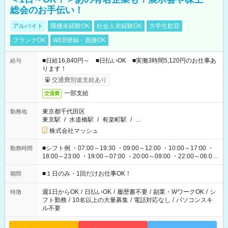
総会のお手伝い！
アルバイト
職種未経験OK
社会人未経験OK
大学生歓迎
ブランクOK
WEB登録・面接OK
■日給16,840円～ ■日払いOK ■実働3時間5,120円のお仕事あ
給与
ります！
交通費別途支給あり
一部支給
交通費
東京都千代田区
勤務地
東京駅
/
水道橋駅
/
有楽町駅
/
…
株式会社マッシュ
■シフト例 ・07:00～19:30 ・09:00～12:00 ・10:00～17:00 ・
勤務時間
18:00～23:00 ・19:00～07:00 ・20:00～09:00 ・22:00～06:00
etc ★最短で3時間で5,120円のお仕事から 15時間で2万円近く稼
げるお仕事も！ ご希望のお時間に合わせてご紹介！ ※シフトは
■１日のみ・1回だけお仕事OK！
期間
現場によって異なります。 ※勿論、休憩時間はあるのでご安心
ください！
週1日からOK
/
日払いOK
/
履歴書不要
/
副業・WワークOK
/
シ
特徴
フト勤務
/
10名以上の大量募集
/
電話対応なし
/
パソコンスキ
ル不要