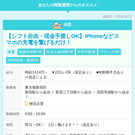
あなたの閲覧履歴からのオススメ
掲載日：2026.08.07
未読
【シフト自由・現金手渡しOK】iPhoneなどス
マホの充電を繋げるだけ！
派遣
職種未経験OK
社会人未経験OK
大学生歓迎
ブランクOK
WEB登録・面接OK
時給1414円～ ▼日払いOK（規定あり） ■初勤務手当あり
給与
※規定による
東京都新宿区
勤務地
新宿駅から徒歩
/
新宿三丁目駅から徒歩
/
高田馬場駅から徒歩
/
…
物流企業
9:00～18:00
勤務時間
即日～OK！ 1日～働けます＾＾（規定あり）
期間