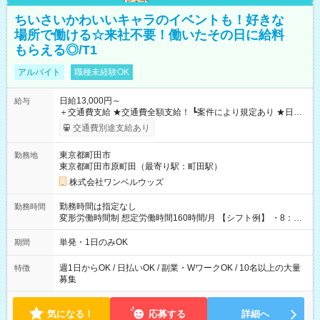
ちいさいかわいいキャラのイベントも！好きな
場所で働ける☆来社不要！働いたその日に給料
もらえる◎/T1
アルバイト
職種未経験OK
日給13,000円～
給与
＋交通費支給 ★交通費全額支給！ ┗案件により規定あり ★日払
いOK！（規定あり） ┗働いたその日に現金GET♪ お仕事後はコ
交通費別途支給あり
ンビニATMから 日払い分を引き落とせます！ 【試用期間】試
用期間なし
東京都町田市
勤務地
東京都町田市原町田（最寄り駅：町田駅）
株式会社ワンベルウッズ
勤務時間は指定なし
勤務時間
変形労働時間制 想定労働時間160時間/月 【シフト例】 ・8：00
～21：00
単発・1日のみOK
期間
週1日からOK / 日払いOK / 副業・WワークOK / 10名以上の大量
特徴
募集
気になる！
応募する
詳細へ