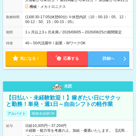
久喜駅から車12分
/
新白岡駅から車12分
/
加須駅から車22分
機械・メカトロニクス
(1)08:30-17:05(休憩60分) ※休憩内訳（10：00-10：05、12：
勤務時間
00-12：50、15：00-15：05）
1ヶ月以上3ヶ月未満／2026/08/05～2026/08/25の期間限定
期間
40～50代活躍中
/
副業・WワークOK
特徴
気になる！
応募する
詳細へ
未読
【日払い・未経験歓迎！】稼ぎたい日にサクッ
と勤務！単発・週1日～自由シフトの軽作業
アルバイト
職種未経験OK
日給10,305円～37,204円
給与
※経験・能力等を考慮の上、加給・優遇いたします。 【試用期
間】試用期間なし