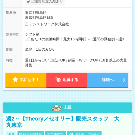
交通費別途支給あり
東京都豊島区
勤務地
東京都豊島区目白
アシストワーク株式会社
シフト制
勤務時間
1日あたりの実働時間：最大15時間/日 ＜1週間の勤務例＞週3回
勤務 勤務：月・水・金 休み：火・木・土・日 好きな時にお仕事
可能です！ ※1日あたりの最大実働時間は日勤、夜勤共に勤務し
単発・1日のみOK
期間
た時間になります。
週1日からOK / 日払いOK / 副業・WワークOK / 10名以上の大量
特徴
募集
気になる！
応募する
詳細へ
未読
週2～【Theory／セオリー】販売スタッフ 大
丸東京
派遣
職種未経験OK
大学生歓迎
WEB登録・面接OK