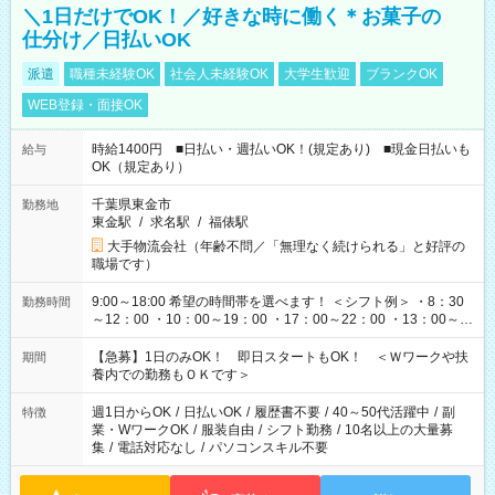
＼1日だけでOK！／好きな時に働く＊お菓子の
仕分け／日払いOK
派遣
職種未経験OK
社会人未経験OK
大学生歓迎
ブランクOK
WEB登録・面接OK
時給1400円 ■日払い・週払いOK！(規定あり) ■現金日払いも
給与
OK（規定あり）
千葉県東金市
勤務地
東金駅
/
求名駅
/
福俵駅
大手物流会社（年齢不問／「無理なく続けられる」と好評の
職場です）
9:00～18:00 希望の時間帯を選べます！ ＜シフト例＞ ・8：30
勤務時間
～12：00 ・10：00～19：00 ・17：00～22：00 ・13：00～
22：00 ・22：00～翌6：00 など
【急募】1日のみOK！ 即日スタートもOK！ ＜Ｗワークや扶
期間
養内での勤務もＯＫです＞
週1日からOK
/
日払いOK
/
履歴書不要
/
40～50代活躍中
/
副
特徴
業・WワークOK
/
服装自由
/
シフト勤務
/
10名以上の大量募
集
/
電話対応なし
/
パソコンスキル不要