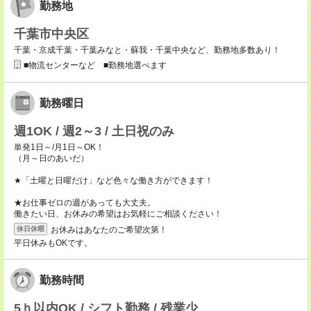
勤務地
千葉市中央区
千葉・京成千葉・千葉みなと・蘇我・千葉中央など、勤務地多数あり！
■物流センターなど ■勤務地選べます
勤務曜日
週1OK / 週2～3 / 土日祝のみ
単発1日～/月1日～OK！
（月～日のあいだ）
★「土曜と日曜だけ」など色々な働き方ができます！
★お仕事ゼロの週があっても大丈夫。
働きたい日、お休みの希望はお気軽にご相談ください！
お休みはあなたのご希望次第！
休日休暇
平日休みもOKです。
勤務時間
5ｈ以内OK / シフト勤務 / 残業少