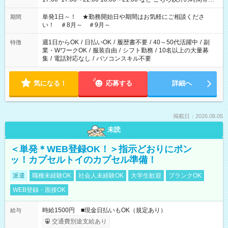
お気軽にご相談ください！
単発1日～！ ★勤務開始日や期間はお気軽にご相談くださ
期間
い！ ＃8月～ ＃9月～
週1日からOK
/
日払いOK
/
履歴書不要
/
40～50代活躍中
/
副
特徴
業・WワークOK
/
服装自由
/
シフト勤務
/
10名以上の大量募
集
/
電話対応なし
/
パソコンスキル不要
気になる！
応募する
詳細へ
掲載日：2026.08.05
未読
＜単発＊WEB登録OK！＞指示どおりにポン
ッ！カプセルトイのカプセル準備！
派遣
職種未経験OK
社会人未経験OK
大学生歓迎
ブランクOK
WEB登録・面接OK
時給1500円 ■現金日払いもOK（規定あり）
給与
交通費別途支給あり