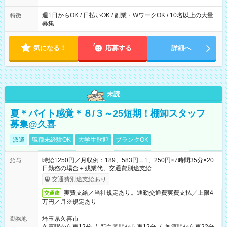
た時間になります。
週1日からOK / 日払いOK / 副業・WワークOK / 10名以上の大量
特徴
募集
気になる！
応募する
詳細へ
未読
夏＊バイト感覚＊８/３～25短期！棚卸スタッフ
募集@久喜
派遣
職種未経験OK
大学生歓迎
ブランクOK
時給1250円／月収例：189、583円＝1、250円×7時間35分×20
給与
日勤務の場合＋残業代、交通費別途支給
交通費別途支給あり
実費支給／当社規定あり。通勤交通費実費支払／上限4
交通費
万円／月※規定あり
埼玉県久喜市
勤務地