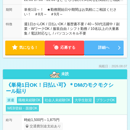
ださい！
単発1日～！ ★勤務開始日や期間はお気軽にご相談くださ
期間
い！ ＃8月～ ＃9月～
週1日からOK
/
日払いOK
/
履歴書不要
/
40～50代活躍中
/
副
特徴
業・WワークOK
/
服装自由
/
シフト勤務
/
10名以上の大量募
集
/
電話対応なし
/
パソコンスキル不要
気になる！
応募する
詳細へ
掲載日：2026.08.07
未読
《単発1日OK！日払い可》＊DMのモクモクシ
ール貼り
派遣
職種未経験OK
社会人未経験OK
大学生歓迎
ブランクOK
WEB登録・面接OK
時給1,500円～1,875円
給与
交通費別途支給あり