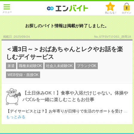
0
メニュー
気になる！
ログイン
お探しのバイト情報は掲載が終了しました。
掲載日 :2025
/
09
/
24
No.STFSVT介DS1_静岡18
＜週3日～＞おばあちゃんとレクやお話を楽
しむデイサービス
派遣
職種未経験OK
社会人未経験OK
ブランクOK
WEB登録・面接OK
【土日休みOK！】食事や入浴だけじゃない。体操や
パズルを一緒に楽しむこともお仕事
【デイサービスとは？】お年寄りが日帰りで生活のサポートを受け
...
もっとみる