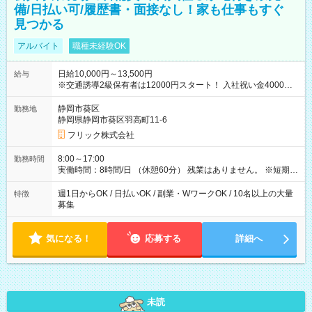
備/日払い可/履歴書・面接なし！家も仕事もすぐ
見つかる
アルバイト
職種未経験OK
日給10,000円～13,500円
給与
※交通誘導2級保有者は12000円スタート！ 入社祝い金4000円
【試用期間】試用期間なし
静岡市葵区
勤務地
静岡県静岡市葵区羽高町11-6
フリック株式会社
8:00～17:00
勤務時間
実働時間：8時間/日 （休憩60分） 残業はありません。 ※短期の
募集は行っておりません。予めご了承くださいませ。
週1日からOK / 日払いOK / 副業・WワークOK / 10名以上の大量
特徴
募集
気になる！
応募する
詳細へ
未読