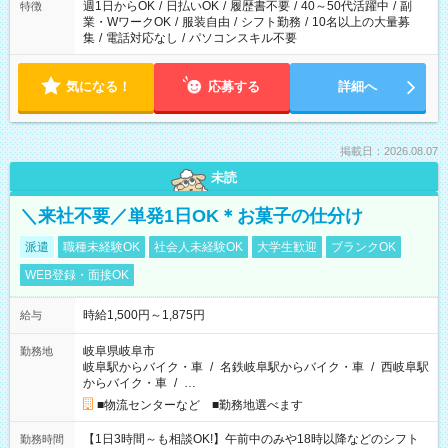
週1日からOK
/
日払いOK
/
履歴書不要
/
40～50代活躍中
/
副
特徴
業・WワークOK
/
服装自由
/
シフト勤務
/
10名以上の大量募
集
/
電話対応なし
/
パソコンスキル不要
気になる！
応募する
詳細へ
掲載日：2026.08.07
未読
＼来社不要／単発1日OK＊お菓子の仕分け
派遣
職種未経験OK
社会人未経験OK
大学生歓迎
ブランクOK
WEB登録・面接OK
時給1,500円～1,875円
給与
岐阜県岐阜市
勤務地
岐阜駅からバイク・車
/
名鉄岐阜駅からバイク・車
/
西岐阜駅
からバイク・車
/
…
■物流センターなど ■勤務地選べます
【1日3時間～も相談OK!】午前中のみや18時以降などのシフト
勤務時間