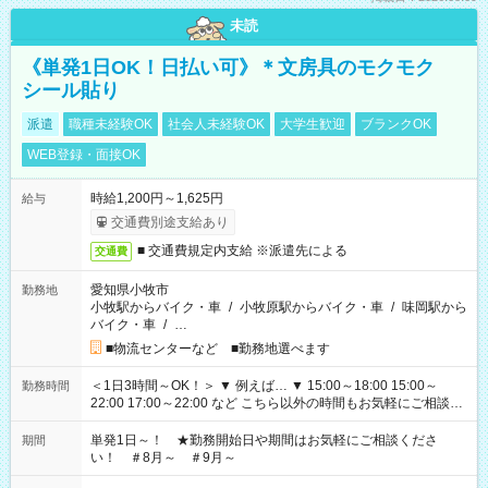
未読
《単発1日OK！日払い可》＊文房具のモクモク
シール貼り
派遣
職種未経験OK
社会人未経験OK
大学生歓迎
ブランクOK
WEB登録・面接OK
時給1,200円～1,625円
給与
交通費別途支給あり
■ 交通費規定内支給 ※派遣先による
交通費
愛知県小牧市
勤務地
小牧駅からバイク・車
/
小牧原駅からバイク・車
/
味岡駅から
バイク・車
/
…
■物流センターなど ■勤務地選べます
＜1日3時間～OK！＞ ▼ 例えば… ▼ 15:00～18:00 15:00～
勤務時間
22:00 17:00～22:00 など こちら以外の時間もお気軽にご相談く
ださい！
単発1日～！ ★勤務開始日や期間はお気軽にご相談くださ
期間
い！ ＃8月～ ＃9月～