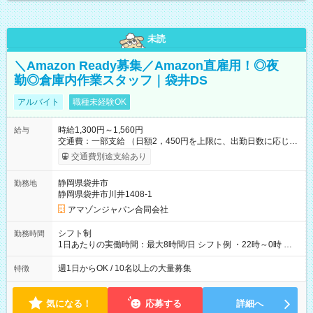
未読
＼Amazon Ready募集／Amazon直雇用！◎夜
勤◎倉庫内作業スタッフ｜袋井DS
アルバイト
職種未経験OK
時給1,300円～1,560円
給与
交通費：一部支給 （日額2，450円を上限に、出勤日数に応じて
実費支給） ※22:00～翌5:00までは時給25%UP！ ■給与前払い
交通費別途支給あり
制度あり ※前払い額の上限あり、手数料無料（Amazon負担）
そのほか所定の条件が適用されます 【試用期間】試用期間なし
静岡県袋井市
勤務地
静岡県袋井市川井1408-1
アマゾンジャパン合同会社
シフト制
勤務時間
1日あたりの実働時間：最大8時間/日 シフト例 ・22時～0時 入
社後、就業可能シフトをご確認の上、申請してください。
週1日からOK / 10名以上の大量募集
特徴
気になる！
応募する
詳細へ