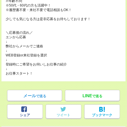
※年齢不問
※50代・60代の方も活躍中！
※履歴書不要・来社不要で電話相談もOK！
少しでも気になる方は是非応募をお待ちしております！
＼応募後の流れ／
エンから応募
↓
弊社からメールでご連絡
↓
WEB登録or来社登録を選択
↓
登録時にご希望をお伺いしお仕事の紹介
↓
お仕事スタート！
メール
LINE
で送る
で送る
シェア
ツイート
ブックマーク