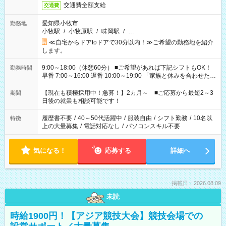
交通費全額支給
交通費
愛知県小牧市
勤務地
小牧駅
/
小牧原駅
/
味岡駅
/
…
≪自宅からドアtoドアで30分以内！≫ご希望の勤務地を紹介
します。
9:00～18:00（休憩60分） ■ご希望があれば下記シフトもOK！
勤務時間
早番 7:00～16:00 遅番 10:00～19:00 「家族と休みを合わせた
い」 「余裕を持って夕飯の準備がしたい」 「できれば残業はし
たくない」 など、ご希望を教えてくださいね。 ※Wワーク希望
【現在も積極採用中！急募！】2カ月～ ■ご応募から最短2～3
期間
の方へ 今ご覧のお仕事で希望する勤務時間と、もう1つのお仕事
日後の就業も相談可能です！
の勤務時間。 合計で週40時間を超える場合は応募できません。
履歴書不要
/
40～50代活躍中
/
服装自由
/
シフト勤務
/
10名以
特徴
上の大量募集
/
電話対応なし
/
パソコンスキル不要
気になる！
応募する
詳細へ
掲載日：2026.08.09
未読
時給1900円！【アジア競技大会】競技会場での