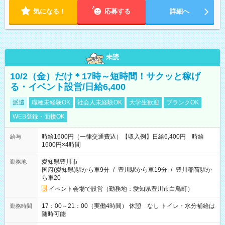
気になる！
応募する
詳細へ
未読
10/2（金）だけ＊17時～短時間！サクッと稼げ
る・イベント設営/日給6,400
派遣
職種未経験OK
社会人未経験OK
大学生歓迎
ブランクOK
WEB登録・面接OK
時給1600円（一律交通費込）【収入例】日給6,400円 時給
給与
1600円×4時間
愛知県豊川市
勤務地
国府(愛知県)駅から車9分
/
豊川駅から車19分
/
豊川稲荷駅か
ら車20
イベント会場で設営（勤務地：愛知県豊川市白鳥町）
17：00～21：00（実働4時間） 休憩 なし トイレ・水分補給は
勤務時間
随時可能