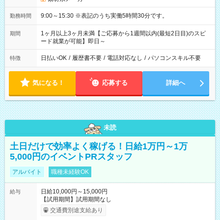
9:00～15:30 ※表記のうち実働5時間30分です。
勤務時間
1ヶ月以上3ヶ月未満【ご応募から1週間以内(最短2日目)のスピ
期間
ード就業が可能】即日～
日払いOK
/
履歴書不要
/
電話対応なし
/
パソコンスキル不要
特徴
気になる！
応募する
詳細へ
未読
土日だけで効率よく稼げる！日給1万円～1万
5,000円のイベントPRスタッフ
アルバイト
職種未経験OK
日給10,000円～15,000円
給与
【試用期間】試用期間なし
交通費別途支給あり