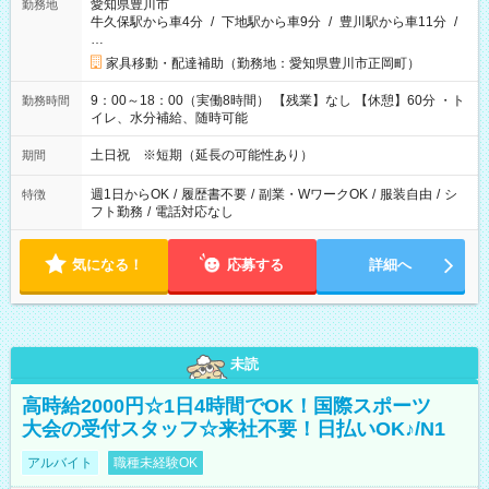
愛知県豊川市
勤務地
牛久保駅から車4分
/
下地駅から車9分
/
豊川駅から車11分
/
…
家具移動・配達補助（勤務地：愛知県豊川市正岡町）
9：00～18：00（実働8時間） 【残業】なし 【休憩】60分 ・ト
勤務時間
イレ、水分補給、随時可能
土日祝 ※短期（延長の可能性あり）
期間
週1日からOK
/
履歴書不要
/
副業・WワークOK
/
服装自由
/
シ
特徴
フト勤務
/
電話対応なし
気になる！
応募する
詳細へ
未読
高時給2000円☆1日4時間でOK！国際スポーツ
大会の受付スタッフ☆来社不要！日払いOK♪/N1
アルバイト
職種未経験OK