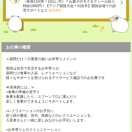
《単発1日OK！日払い可》＊お菓子のモクモクシール貼り、
時給1900円！【アジア競技大会＊刈谷市】競技会場での設
営サポートなど
(8/7UP!)
お仕事の概要
≪昼間だけ！介護度の低いお年寄りメイン≫
普段は自宅で生活するお年寄りが、
昼間だけ食事や入浴、レクリエーションなど
様々なサポートを受けられるデイサービス施設でのお仕事です
≪具体的には…≫
○食事の準備や見守り
食事を配膳したり、スプーンで口に運んだり
楽しく食事ができるようにサポートします。
○レクリエーションのお手伝い
折り紙や書道、俳句、体操などのレクリエーションを、
入居者さんと一緒に楽しみながらお手伝いします。
○お年寄りとのコミュニケーション