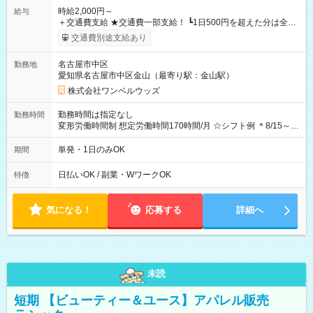
時給2,000円～
給与
＋交通費支給 ★交通費一部支給！ ┗1日500円を超えた分は全額
支給！ ※往復500円以内の方は自己負担となります ★日払い
交通費別途支給あり
OK！（規定あり） ┗働いたその日に現金GET♪ お仕事後はコン
ビニATMから 日払い分を引き落とせます！ 【試用期間】試用
名古屋市中区
勤務地
期間なし
愛知県名古屋市中区金山（最寄り駅：金山駅）
株式会社ワンベルウッズ
勤務時間は指定なし
勤務時間
変形労働時間制 想定労働時間170時間/月 ☆シフト例 ＊8/15～
10/26 全日共通 08：00～12：00 17：00～21：00 ＊8/31
～9/19のみ下記シフトもあります！ 12：00～16：00 ＊9/6～
単発・1日のみOK
期間
10/6、10/11～26のみ下記シフトもあります！ 07：00～11：
00
日払いOK / 副業・WワークOK
特徴
気になる！
応募する
詳細へ
未読
短期 【ビューティー＆ユース】アパレル販売