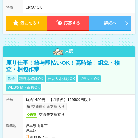
は固定休です／夏季、年末年始等、長期休暇有り！） ・ワンシ
フト！ 残業ほぼナシ（0～5h/月）
日払いOK
特徴
気になる！
応募する
詳細へ
未読
座り仕事！給与即払いOK！高時給！組立・検
査・梱包作業
派遣
職種未経験OK
社会人未経験OK
ブランクOK
WEB登録・面接OK
時給1450円 【月収例】159500円以上
給与
交通費別途支給あり
交通費支給有り
交通費
岐阜県山県市
勤務地
岐阜駅
素材系メーカー