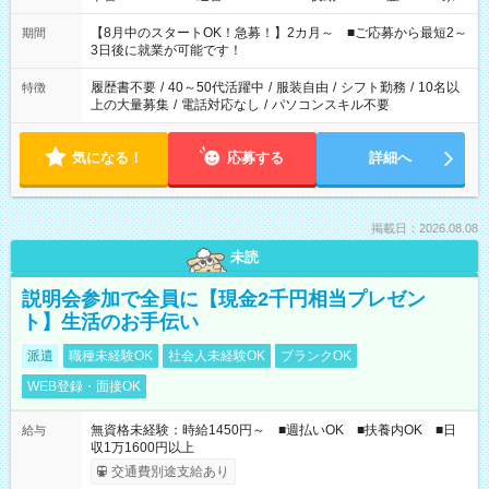
と休みを合わせたい」 「余裕を持って夕飯の準備がしたい」
「できれば残業はしたくない」 など、ご希望を教えてください
【8月中のスタートOK！急募！】2カ月～ ■ご応募から最短2～
期間
ね。 ※Wワーク希望の方へ 今ご覧のお仕事で希望する勤務時間
3日後に就業が可能です！
と、もう1つのお仕事の勤務時間。 合計で週40時間を超える場
合は応募できません。
履歴書不要
/
40～50代活躍中
/
服装自由
/
シフト勤務
/
10名以
特徴
上の大量募集
/
電話対応なし
/
パソコンスキル不要
気になる！
応募する
詳細へ
掲載日：2026.08.08
未読
説明会参加で全員に【現金2千円相当プレゼン
ト】生活のお手伝い
派遣
職種未経験OK
社会人未経験OK
ブランクOK
WEB登録・面接OK
無資格未経験：時給1450円～ ■週払いOK ■扶養内OK ■日
給与
収1万1600円以上
交通費別途支給あり