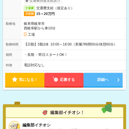
交通費別途支給あり
交通費支給（規定あり）
交通費
15～20万円
月収例
岐阜県岐阜市
勤務地
西岐阜駅から車10分
工場
【日勤】5勤2休 10:00～18:00（実働7時間00分/休憩60分）
勤務時間
・長期 ・即日スタートOK！
期間
電話対応なし
特徴
気になる！
応募する
詳細へ
編集部イチオシ