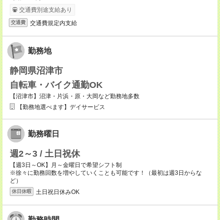
交通費別途支給あり
交通費規定内支給
交通費
勤務地
静岡県沼津市
自転車・バイク通勤OK
【沼津市】沼津・片浜・原・大岡など勤務地多数
【勤務地選べます】デイサービス
勤務曜日
週2～3 / 土日祝休
【週3日～OK】月～金曜日で希望シフト制
※徐々に勤務回数を増やしていくことも可能です！（最初は週3日からな
ど）
土日祝日休みOK
休日休暇
勤務時間