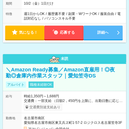
10/2（金）1日だけ
期間
週1日からOK
/
履歴書不要
/
副業・WワークOK
/
服装自由
/
電
特徴
話対応なし
/
パソコンスキル不要
気になる！
応募する
詳細へ
未読
＼Amazon Ready募集／Amazon直雇用！◎夜
勤◎倉庫内作業スタッフ｜愛知笠寺DS
アルバイト
職種未経験OK
時給1,350円～1,688円
給与
交通費：一部支給 （日額2，450円を上限に、出勤日数に応じて
実費支給） ※22:00～翌5:00までは時給25%UP！ ■給与前払い
交通費別途支給あり
制度あり ※前払い額の上限あり、手数料無料（Amazon負担）
そのほか所定の条件が適用されます 【試用期間】試用期間なし
名古屋市南区
勤務地
愛知県名古屋市南区東又兵ヱ町1-57-2 ロジクロス名古屋笠寺3F