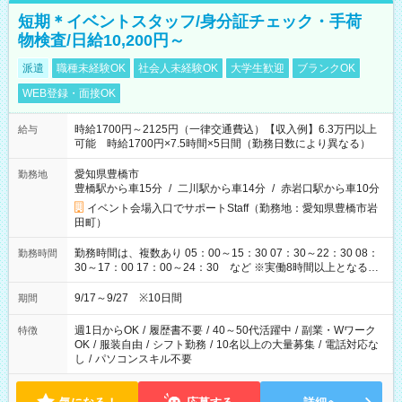
短期＊イベントスタッフ/身分証チェック・手荷
物検査/日給10,200円～
派遣
職種未経験OK
社会人未経験OK
大学生歓迎
ブランクOK
WEB登録・面接OK
時給1700円～2125円（一律交通費込）【収入例】6.3万円以上
給与
可能 時給1700円×7.5時間×5日間（勤務日数により異なる）
愛知県豊橋市
勤務地
豊橋駅から車15分
/
二川駅から車14分
/
赤岩口駅から車10分
イベント会場入口でサポートStaff（勤務地：愛知県豊橋市岩
田町）
勤務時間は、複数あり 05：00～15：30 07：30～22：30 08：
勤務時間
30～17：00 17：00～24：30 など ※実働8時間以上となる勤
務もあります。 【休憩】60分+他休憩あり 交替で取得します。
安全面に配慮しこまめな休憩があります。
9/17～9/27 ※10日間
期間
週1日からOK
/
履歴書不要
/
40～50代活躍中
/
副業・Wワーク
特徴
OK
/
服装自由
/
シフト勤務
/
10名以上の大量募集
/
電話対応な
し
/
パソコンスキル不要