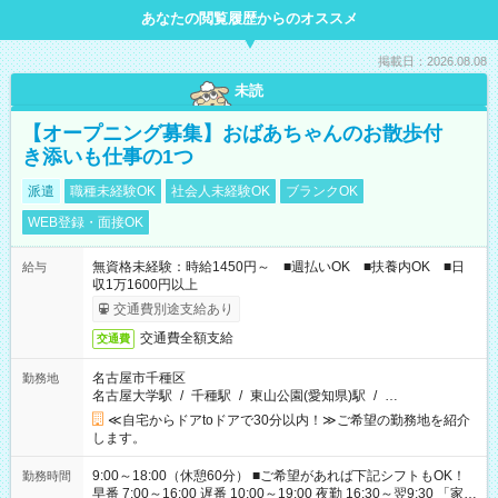
あなたの閲覧履歴からのオススメ
掲載日：2026.08.08
未読
【オープニング募集】おばあちゃんのお散歩付
き添いも仕事の1つ
派遣
職種未経験OK
社会人未経験OK
ブランクOK
WEB登録・面接OK
無資格未経験：時給1450円～ ■週払いOK ■扶養内OK ■日
給与
収1万1600円以上
交通費別途支給あり
交通費全額支給
交通費
名古屋市千種区
勤務地
名古屋大学駅
/
千種駅
/
東山公園(愛知県)駅
/
…
≪自宅からドアtoドアで30分以内！≫ご希望の勤務地を紹介
します。
9:00～18:00（休憩60分） ■ご希望があれば下記シフトもOK！
勤務時間
早番 7:00～16:00 遅番 10:00～19:00 夜勤 16:30～翌9:30 「家族