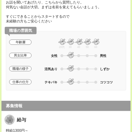
お話を聞いてあげたり、こちらから質問したり。
何気ない会話が大切。まずは名前を覚えてもらいましょう。
すぐにできることからスタートするので
未経験の方もご安心ください
職場の雰囲気
年齢層
20代
30
40
50
60
男女比率
女性
男性
職場の様子
活気あり
しずか
仕事の仕方
テキパキ
コツコツ
募集情報
給与
時給1300円～