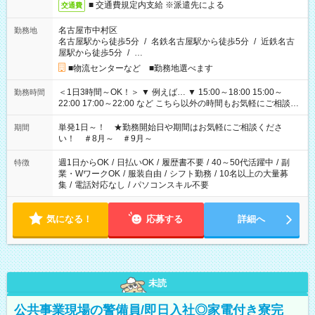
■ 交通費規定内支給 ※派遣先による
交通費
名古屋市中村区
勤務地
名古屋駅から徒歩5分
/
名鉄名古屋駅から徒歩5分
/
近鉄名古
屋駅から徒歩5分
/
…
■物流センターなど ■勤務地選べます
＜1日3時間～OK！＞ ▼ 例えば… ▼ 15:00～18:00 15:00～
勤務時間
22:00 17:00～22:00 など こちら以外の時間もお気軽にご相談く
ださい！
単発1日～！ ★勤務開始日や期間はお気軽にご相談くださ
期間
い！ ＃8月～ ＃9月～
週1日からOK
/
日払いOK
/
履歴書不要
/
40～50代活躍中
/
副
特徴
業・WワークOK
/
服装自由
/
シフト勤務
/
10名以上の大量募
集
/
電話対応なし
/
パソコンスキル不要
気になる！
応募する
詳細へ
未読
公共事業現場の警備員/即日入社◎家電付き寮完