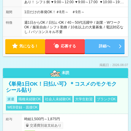
あり！ シフト例 ▼9:00～12:00 ▼9:00～17:00 ▼10:00～19:00
▼18:00～21:00
1日だけの単発OK！＃8月～ ＃9月～
期間
週1日からOK
/
日払いOK
/
40～50代活躍中
/
副業・Wワーク
特徴
OK
/
服装自由
/
シフト勤務
/
10名以上の大量募集
/
電話対応な
し
/
パソコンスキル不要
気になる！
応募する
詳細へ
掲載日：2026.08.07
未読
《単発1日OK！日払い可》＊コスメのモクモク
シール貼り
派遣
職種未経験OK
社会人未経験OK
大学生歓迎
ブランクOK
WEB登録・面接OK
時給1,500円～1,875円
給与
交通費別途支給あり