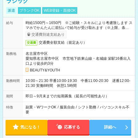
ラシック
派遣
ブランクOK
WEB登録・面接OK
時給1500円～1650円 ※ご経験・スキルにより考慮致します ス
給与
マホでかんたんに前払いで給与が受け取れます（※上限、条件
あり）
交通費別途支給あり
交通費全額支給（規定あり）
交通費
名古屋市中区
勤務地
愛知県名古屋市中区 市営地下鉄東山線・名城線 栄駅16番出入
口より徒歩約3分
BEAUTY&YOUTH
10:00～21:30 早番10:00-19:30 中番11:00-20:30 遅番12:00-
勤務時間
21:30 実働8時間 休憩1.5時間
即日～9月末までの短期募集（延長の可能性あり）
期間
副業・WワークOK
/
服装自由
/
シフト勤務
/
パソコンスキル不
特徴
要
気になる！
応募する
詳細へ