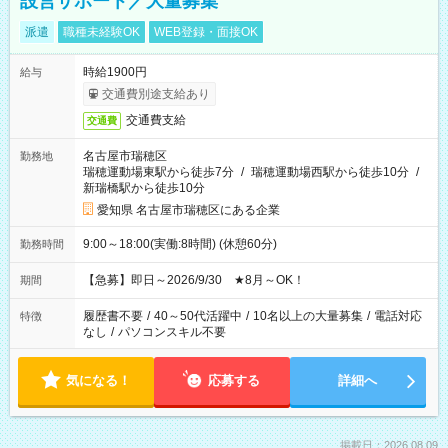
設営サポート／大量募集
派遣
職種未経験OK
WEB登録・面接OK
時給1900円
給与
交通費別途支給あり
交通費支給
交通費
名古屋市瑞穂区
勤務地
瑞穂運動場東駅から徒歩7分
/
瑞穂運動場西駅から徒歩10分
/
新瑞橋駅から徒歩10分
愛知県 名古屋市瑞穂区にある企業
9:00～18:00(実働:8時間) (休憩60分)
勤務時間
【急募】即日～2026/9/30 ★8月～OK！
期間
履歴書不要
/
40～50代活躍中
/
10名以上の大量募集
/
電話対応
特徴
なし
/
パソコンスキル不要
気になる！
応募する
詳細へ
掲載日：2026.08.09