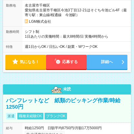
名古屋市千種区
勤務地
愛知県名古屋市千種区今池3丁目12-21ほそぐち今池ビル4F（最
寄り駅：東山線/桜通線 今池駅）
LGM株式会社
シフト制
勤務時間
1日あたりの実働時間：最大8時間/日 実働4時間から
週1日からOK / 日払いOK / 副業・WワークOK
特徴
気になる！
応募する
詳細へ
未読
パンフレットなど 紙類のピッキング作業/時給
1250円
派遣
職種未経験OK
ブランクOK
時給1250円 日額平均8750円/月額17万5000円
給与