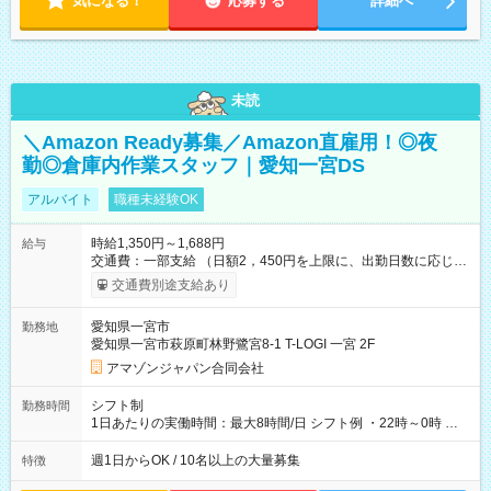
気になる！
応募する
詳細へ
未読
＼Amazon Ready募集／Amazon直雇用！◎夜
勤◎倉庫内作業スタッフ｜愛知一宮DS
アルバイト
職種未経験OK
時給1,350円～1,688円
給与
交通費：一部支給 （日額2，450円を上限に、出勤日数に応じて
実費支給） ※22:00～翌5:00までは時給25%UP！ ■給与前払い
交通費別途支給あり
制度あり ※前払い額の上限あり、手数料無料（Amazon負担）
そのほか所定の条件が適用されます 【試用期間】試用期間なし
愛知県一宮市
勤務地
愛知県一宮市萩原町林野鷺宮8-1 T-LOGI 一宮 2F
アマゾンジャパン合同会社
シフト制
勤務時間
1日あたりの実働時間：最大8時間/日 シフト例 ・22時～0時 入
社後、就業可能シフトをご確認の上、申請してください。
週1日からOK / 10名以上の大量募集
特徴