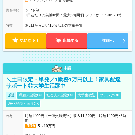
アマゾンジャパン合同会社
シフト制
勤務時間
1日あたりの実働時間：最大8時間/日 シフト例 ・22時～0時 入
社後、就業可能シフトをご確認の上、申請してください。
週1日からOK / 10名以上の大量募集
特徴
気になる！
応募する
詳細へ
未読
＼土日限定・単発／1勤務1万円以上！家具配達
サポート◎大学生活躍中
派遣
職種未経験OK
社会人未経験OK
大学生歓迎
ブランクOK
WEB登録・面接OK
時給1400円（一律交通費込）収入11,200円 時給1400円×8時
給与
間
5～10万円
月収例