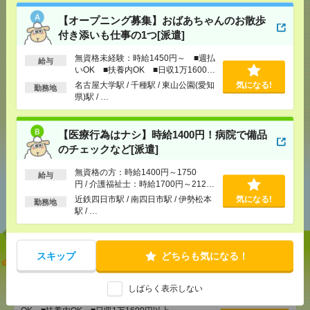
【オープニング募集】おばあちゃんのお散歩
付き添いも仕事の1つ[派遣]
気になる！
無資格未経験：時給1450円～ ■週払
給与
いOK ■扶養内OK ■日収1万1600円
以上
名古屋大学駅 / 千種駅 / 東山公園(愛知
気になる!
メール
LINE
で送る
で送る
勤務地
県)駅 / …
【医療行為はナシ】時給1400円！病院で備品
シェア
ツイート
ブックマーク
のチェックなど[派遣]
無資格の方：時給1400円～1750
給与
円 / 介護福祉士：時給1700円～2125
あなたの閲覧履歴からの
円 / 初任者以上：時給1500円～1875
おすすめ
近鉄四日市駅 / 南四日市駅 / 伊勢松本
気になる!
勤務地
円
駅 / …
スキップ
どちらも気になる！
【オープニング募集】おばあちゃんのお散歩付き添
いも仕事の1つ[派遣]
しばらく表示しない
[給 与]
無資格未経験：時給1450円～ ■週払い