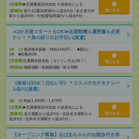
[交通費]
■ 交通費規定内支給 ※派遣先による
気になる！
[勤務地]
星ケ丘(愛知県)駅から徒歩5分
/
名古屋大学
駅から徒歩5分
/
今池(愛知県)駅から徒歩5分
/
…
≪2か月後スタートもOK≫志望動機も履歴書も必要
ナシ！＊身の回りのお手伝い[派遣]
[給 与]
無資格未経験：時給1400円～ ■週払い
OK ■扶養内OK
[交通費]
交通費全額支給（ガソリン代もOK！）
気になる！
[勤務地]
御殿場駅
/
南御殿場駅
/
富士岡駅
《単発1日OK！日払い可》＊コスメのモクモクシー
ル貼り[派遣]
[給 与]
時給1,500円～1,875円
[交通費]
■ 交通費規定内支給 ※派遣先による
気になる！
[勤務地]
名古屋駅から徒歩5分
/
名鉄名古屋駅から
徒歩5分
/
近鉄名古屋駅から徒歩5分
/
…
【オープニング募集】おばあちゃんのお散歩付き添