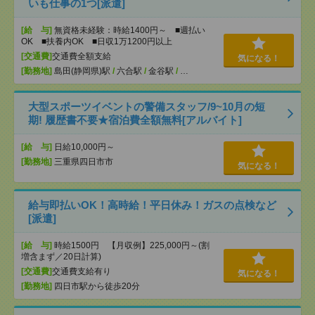
いも仕事の1つ[派遣]
[給 与]
無資格未経験：時給1400円～ ■週払い
OK ■扶養内OK ■日収1万1200円以上
[交通費]
交通費全額支給
気になる！
[勤務地]
島田(静岡県)駅
/
六合駅
/
金谷駅
/
…
大型スポーツイベントの警備スタッフ/9~10月の短
期! 履歴書不要★宿泊費全額無料[アルバイト]
[給 与]
日給10,000円～
[勤務地]
三重県四日市市
気になる！
給与即払いOK！高時給！平日休み！ガスの点検など
[派遣]
[給 与]
時給1500円 【月収例】225,000円～(割
増含まず／20日計算)
[交通費]
交通費支給有り
気になる！
[勤務地]
四日市駅から徒歩20分