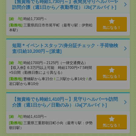
【無資格でも時給1,730円～】夜間見守りヘルパー✨
訪問介護（週1日から／夜勤専従） /Jb[アルバイト]
[給 与]
時給1,730円～
[勤務地]
三重県四日市市尾平町（最寄り駅：伊勢松
気になる！
本駅）
短期＊イベントスタッフ/身分証チェック・手荷物検
査/日給10,200円～[派遣]
[給 与]
時給1700円～2125円（一律交通費込）
【収入例】6.3万円以上可能 時給1700円×7.5時間
×5日間（勤務日数により異なる）
気になる！
[勤務地]
豊橋駅から車15分
/
二川駅から車14分
/
赤
岩口駅から車10分
【無資格でも時給1,410円～】見守りヘルパー✨訪問
介護（週1日から／日勤のみ） /Ja[アルバイト]
[給 与]
時給1,410円～
[勤務地]
三重県三重郡朝日町小向（最寄り駅：伊勢
気になる！
朝日駅）