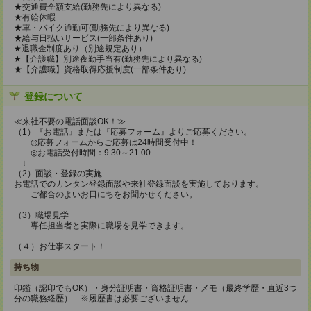
★交通費全額支給(勤務先により異なる)
★有給休暇
★車・バイク通勤可(勤務先により異なる)
★給与日払いサービス(一部条件あり)
★退職金制度あり（別途規定あり）
★【介護職】別途夜勤手当有(勤務先により異なる)
★【介護職】資格取得応援制度(一部条件あり)
登録について
≪来社不要の電話面談OK！≫
（1）『お電話』または『応募フォーム』よりご応募ください。
◎応募フォームからご応募は24時間受付中！
◎お電話受付時間：9:30～21:00
↓
（2）面談・登録の実施
お電話でのカンタン登録面談や来社登録面談を実施しております。
ご都合のよいお日にちをお聞かせください。
（3）職場見学
専任担当者と実際に職場を見学できます。
（４）お仕事スタート！
持ち物
印鑑（認印でもOK）・身分証明書・資格証明書・メモ（最終学歴・直近3つ
分の職務経歴） ※履歴書は必要ございません