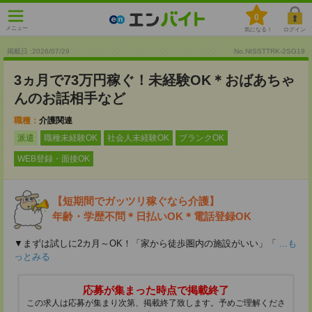
0
メニュー
気になる！
ログイン
掲載日 :2026
/
07
/
29
No.NISSTTRK-2SG19
3ヵ月で73万円稼ぐ！未経験OK＊おばあちゃ
んのお話相手など
職種：
介護関連
派遣
職種未経験OK
社会人未経験OK
ブランクOK
WEB登録・面接OK
【短期間でガッツリ稼ぐなら介護】
年齢・学歴不問＊日払いOK＊電話登録OK
▼まずは試しに2カ月～OK！「家から徒歩圏内の施設がいい」「
...も
っとみる
応募が集まった時点で掲載終了
この求人は応募が集まり次第、掲載終了致します。予めご理解くださ