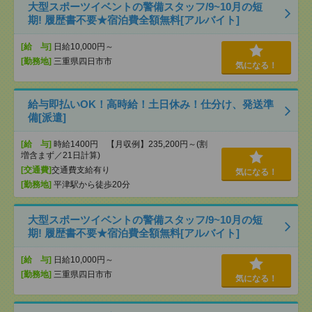
大型スポーツイベントの警備スタッフ/9~10月の短
期! 履歴書不要★宿泊費全額無料[アルバイト]
[給 与]
日給10,000円～
[勤務地]
三重県四日市市
気になる！
給与即払いOK！高時給！土日休み！仕分け、発送準
備[派遣]
[給 与]
時給1400円 【月収例】235,200円～(割
増含まず／21日計算)
[交通費]
交通費支給有り
気になる！
[勤務地]
平津駅から徒歩20分
大型スポーツイベントの警備スタッフ/9~10月の短
期! 履歴書不要★宿泊費全額無料[アルバイト]
[給 与]
日給10,000円～
[勤務地]
三重県四日市市
気になる！