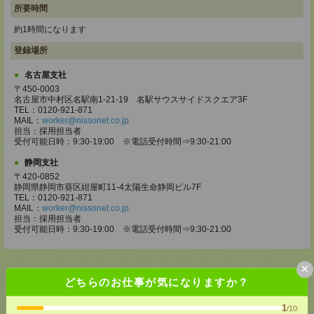
所要時間
約1時間になります
登録場所
名古屋支社
〒450-0003
名古屋市中村区名駅南1-21-19 名駅サウスサイドスクエア3F
TEL：0120-921-871
MAIL：
worker@nissonet.co.jp
担当：採用担当者
受付可能日時：9:30-19:00 ※電話受付時間⇒9:30-21:00
静岡支社
〒420-0852
静岡県静岡市葵区紺屋町11-4太陽生命静岡ビル7F
TEL：0120-921-871
MAIL：
worker@nissonet.co.jp
担当：採用担当者
受付可能日時：9:30-19:00 ※電話受付時間⇒9:30-21:00
×
どちらのお仕事が気になりますか？
応募ページへ
1
/10