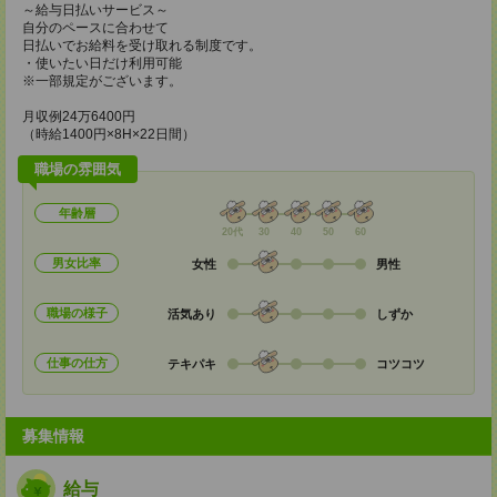
～給与日払いサービス～
自分のペースに合わせて
日払いでお給料を受け取れる制度です。
・使いたい日だけ利用可能
※一部規定がございます。
月収例24万6400円
（時給1400円×8H×22日間）
職場の雰囲気
年齢層
20代
30
40
50
60
男女比率
女性
男性
職場の様子
活気あり
しずか
仕事の仕方
テキパキ
コツコツ
募集情報
給与