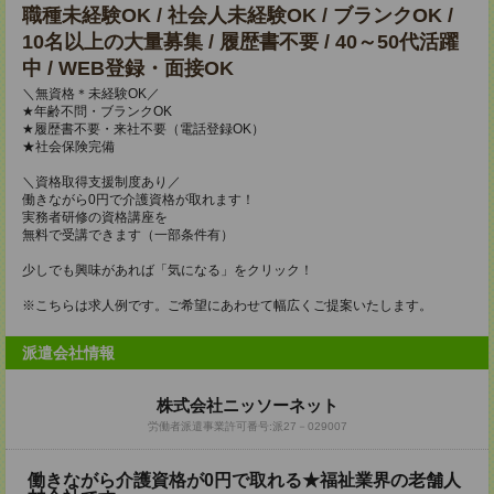
職種未経験OK / 社会人未経験OK / ブランクOK /
10名以上の大量募集 / 履歴書不要 / 40～50代活躍
中 / WEB登録・面接OK
＼無資格＊未経験OK／
★年齢不問・ブランクOK
★履歴書不要・来社不要（電話登録OK）
★社会保険完備
＼資格取得支援制度あり／
働きながら0円で介護資格が取れます！
実務者研修の資格講座を
無料で受講できます（一部条件有）
少しでも興味があれば「気になる」をクリック！
※こちらは求人例です。ご希望にあわせて幅広くご提案いたします。
派遣会社情報
株式会社ニッソーネット
労働者派遣事業許可番号:派27－029007
働きながら介護資格が0円で取れる★福祉業界の老舗人