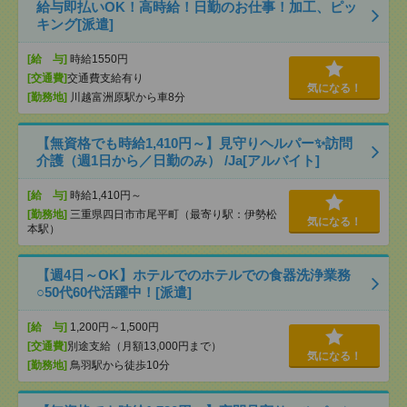
給与即払いOK！高時給！日勤のお仕事！加工、ピッ
キング[派遣]
[給 与]
時給1550円
[交通費]
交通費支給有り
気になる！
[勤務地]
川越富洲原駅から車8分
【無資格でも時給1,410円～】見守りヘルパー✨訪問
介護（週1日から／日勤のみ） /Ja[アルバイト]
[給 与]
時給1,410円～
[勤務地]
三重県四日市市尾平町（最寄り駅：伊勢松
気になる！
本駅）
【週4日～OK】ホテルでのホテルでの食器洗浄業務
○50代60代活躍中！[派遣]
[給 与]
1,200円～1,500円
[交通費]
別途支給（月額13,000円まで）
気になる！
[勤務地]
鳥羽駅から徒歩10分