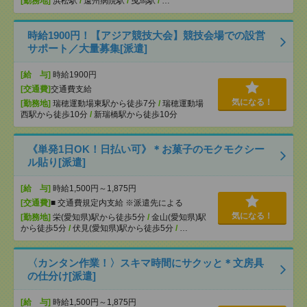
[勤務地]
浜松駅
/
遠州病院駅
/
曳馬駅
/
…
時給1900円！【アジア競技大会】競技会場での設営
サポート／大量募集[派遣]
[給 与]
時給1900円
[交通費]
交通費支給
気になる！
[勤務地]
瑞穂運動場東駅から徒歩7分
/
瑞穂運動場
西駅から徒歩10分
/
新瑞橋駅から徒歩10分
《単発1日OK！日払い可》＊お菓子のモクモクシー
ル貼り[派遣]
[給 与]
時給1,500円～1,875円
[交通費]
■ 交通費規定内支給 ※派遣先による
気になる！
[勤務地]
栄(愛知県)駅から徒歩5分
/
金山(愛知県)駅
から徒歩5分
/
伏見(愛知県)駅から徒歩5分
/
…
〈カンタン作業！〉スキマ時間にサクッと＊文房具
の仕分け[派遣]
[給 与]
時給1,500円～1,875円