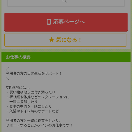
い。
応募ページへ
気になる！
お仕事の概要
／
利用者の方の日常生活をサポート！
＼
▽具体的には…
・買い物や散歩に付き添ったり
・折り紙や体操などのレクレーションに
一緒に参加したり
・食事の準備を一緒にしたり
・入浴やトイレ時のサポートなど
利用者の方と一緒に作業をしたり、
サポートすることがメインのお仕事です！