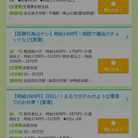
OK ■扶養内OK ■日収1万1600円以上
[交通費]
交通費全額支給
気になる！
[勤務地]
名古屋大学駅
/
千種駅
/
東山公園(愛知県)駅
/
…
【医療行為はナシ】時給1400円！病院で備品のチェ
ックなど[派遣]
[給 与]
無資格の方：時給1400円～1750円 / 介護
福祉士：時給1700円～2125円 / 初任者以上：時給
1500円～1875円
[交通費]
全額支給
気になる！
[月収例]
20～25万円
[勤務地]
近鉄四日市駅
/
南四日市駅
/
伊勢松本駅
/
…
【時給1500円】日払い！まるでホテルのような環境
でのお仕事！[派遣]
[給 与]
初任者以上：時給1500円～1875円 / 介護
福祉士：時給1700円～2125円 ■日払いOK
[交通費]
全額支給
気になる！
[月収例]
25～30万円