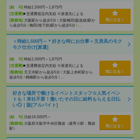
[給 与]
時給1,500円～1,875円
[交通費]
■ 交通費規定内支給 ※派遣先による
気になる！
[勤務地]
大阪駅から徒歩5分
/
大阪梅田(阪急線)駅か
ら徒歩5分
/
梅田(地下鉄)駅から徒歩5分
/
…
＜時給1,500円～＊好きな時にお仕事＞文房具のモク
モク仕分け[派遣]
[給 与]
時給1,500円～1,875円
[交通費]
■ 交通費規定内支給 ※派遣先による
気になる！
[勤務地]
天王寺駅から徒歩5分
/
大阪上本町駅から
徒歩5分
/
鶴橋駅から徒歩5分
/
…
好きな場所で働けるイベントスタッフ☆人気イベン
トも！来社不要！働いたその日に給料もらえる日払
い◎｜阪[アルバイト]
[給 与]
日給16,500円～
[勤務地]
大阪府大阪市中央区難波（最寄り駅：難波
気になる！
駅）