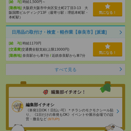
[給 与]
時給1,500円～
[勤務地]
大阪府大阪市中央区安土町2丁目3-13 大
阪国際ビルディング13F（最寄り駅：堺筋本町駅・
気になる！
本町駅）
日用品の取付け・検査・軽作業【奈良市】[派遣]
[給 与]
時給1170円
[交通費]
交通費全額支給(上限13000円)
気になる！
[勤務地]
奈良駅から車7分
/
近鉄奈良駅から車7分
すべて見る
編集部イチオシ
《単発1日OK！日払い可》＊チラシのモクモクシール貼
り、《1日だけの単発もOK》イベントや展示会場での設
営・撤去など
(8/7UP!)