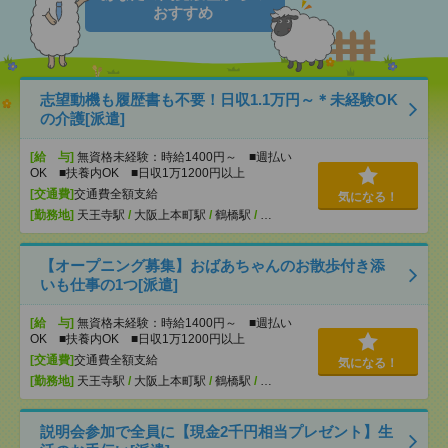
おすすめ
志望動機も履歴書も不要！日収1.1万円～＊未経験OK
の介護[派遣]
[給 与]
無資格未経験：時給1400円～ ■週払い
OK ■扶養内OK ■日収1万1200円以上
[交通費]
交通費全額支給
気になる！
[勤務地]
天王寺駅
/
大阪上本町駅
/
鶴橋駅
/
…
【オープニング募集】おばあちゃんのお散歩付き添
いも仕事の1つ[派遣]
[給 与]
無資格未経験：時給1400円～ ■週払い
OK ■扶養内OK ■日収1万1200円以上
[交通費]
交通費全額支給
気になる！
[勤務地]
天王寺駅
/
大阪上本町駅
/
鶴橋駅
/
…
説明会参加で全員に【現金2千円相当プレゼント】生