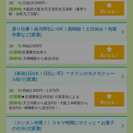
[給 与]
日給16,500円～
[勤務地]
大阪府大阪市天王寺区生玉前町（最寄り
気になる！
駅：谷町九丁目駅）
座り仕事！給与即払いOK！高時給！土日休み！包装
作業など[派遣]
[給 与]
時給1300円
[交通費]
交通費支給有り
気になる！
[勤務地]
天満橋駅から徒歩10分
《単発1日OK！日払い可》＊チラシのモクモクシー
ル貼り[派遣]
[給 与]
時給1,500円～1,875円
[交通費]
■ 交通費規定内支給 ※派遣先による
気になる！
[勤務地]
天王寺駅から徒歩5分
/
大阪上本町駅から
徒歩5分
/
鶴橋駅から徒歩5分
/
…
〈カンタン作業！〉スキマ時間にサクッと＊お菓子
の仕分け[派遣]