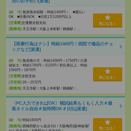
活のお手伝い[派遣]
[給 与]
無資格未経験：時給1400円～ ■週払い
OK ■扶養内OK ■日収1万1200円以上
[交通費]
交通費全額支給
気になる！
[勤務地]
天王寺駅
/
大阪上本町駅
/
鶴橋駅
/
…
【医療行為はナシ】時給1400円！病院で備品のチェ
ックなど[派遣]
[給 与]
無資格の方：時給1400円～1750円 / 介護
福祉士：時給1700円～2125円 / 初任者以上：時給
1500円～1875円
[交通費]
全額支給
気になる！
[月収例]
20～25万円
[勤務地]
天王寺駅
/
大阪上本町駅
/
鶴橋駅
/
…
〈PC入力できればOK〉模試結果もくもく入力＃服
装ネイル自由＃短時間OK＃日払[派遣]
[給 与]
時給1600円
[勤務地]
西梅田駅から徒歩3分
/
大阪梅田(阪神線)駅
気になる！
から徒歩4分
/
大阪駅から徒歩4分
/
…