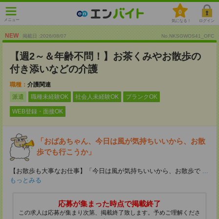
0
メニュー
気になる！
ログイン
NEW
掲載日 :2026
/
08
/
07
No.NKSGWOS41_OFC
【週2～＆年齢不問！】お茶くみやお散歩の
付き添いなどの介護
職種：
介護関連
派遣
職種未経験OK
社会人未経験OK
ブランクOK
WEB登録・面接OK
「おばあちゃん、今日は風が気持ちいいから、お散
歩でも行こうか」
【お散歩も大事なお仕事】「今日は風が気持ちいいから、お散歩で
...
もっとみる
応募が集まった時点で掲載終了
この求人は応募が集まり次第、掲載終了致します。予めご理解くださ