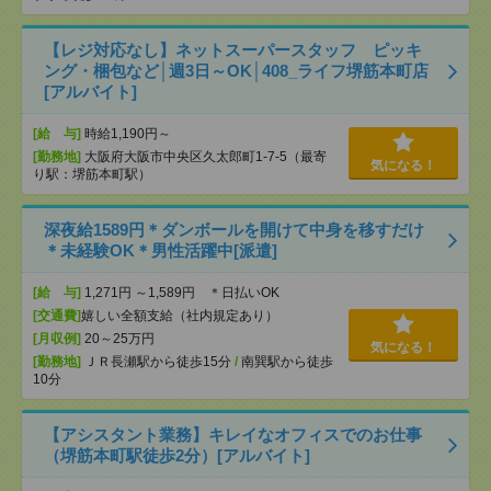
【レジ対応なし】ネットスーパースタッフ ピッキ
ング・梱包など│週3日～OK│408_ライフ堺筋本町店
[アルバイト]
[給 与]
時給1,190円～
[勤務地]
大阪府大阪市中央区久太郎町1-7-5（最寄
気になる！
り駅：堺筋本町駅）
深夜給1589円＊ダンボールを開けて中身を移すだけ
＊未経験OK＊男性活躍中[派遣]
[給 与]
1,271円 ～1,589円 ＊日払いOK
[交通費]
嬉しい全額支給（社内規定あり）
[月収例]
20～25万円
気になる！
[勤務地]
ＪＲ長瀬駅から徒歩15分
/
南巽駅から徒歩
10分
【アシスタント業務】キレイなオフィスでのお仕事
（堺筋本町駅徒歩2分）[アルバイト]