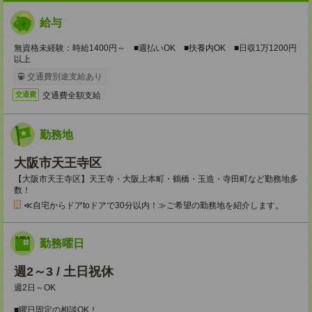
給与
無資格未経験：時給1400円～ ■週払いOK ■扶養内OK ■日収1万1200円
以上
交通費別途支給あり
交通費全額支給
交通費
勤務地
大阪市天王寺区
【大阪市天王寺区】天王寺・大阪上本町・鶴橋・玉造・寺田町など勤務地多
数！
≪自宅からドアtoドアで30分以内！≫ご希望の勤務地を紹介します。
勤務曜日
週2～3 / 土日祝休
週2日～OK
■曜日固定の相談OK！