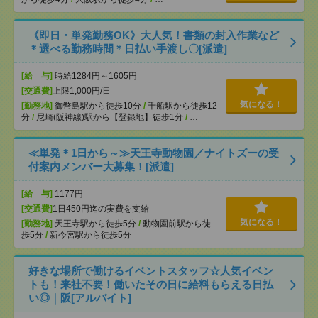
《即日・単発勤務OK》大人気！書類の封入作業など
＊選べる勤務時間＊日払い手渡し〇[派遣]
[給 与]
時給1284円～1605円
[交通費]
上限1,000円/日
気になる！
[勤務地]
御幣島駅から徒歩10分
/
千船駅から徒歩12
分
/
尼崎(阪神線)駅から【登録地】徒歩1分
/
…
≪単発＊1日から～≫天王寺動物園／ナイトズーの受
付案内メンバー大募集！[派遣]
[給 与]
1177円
[交通費]
1日450円迄の実費を支給
気になる！
[勤務地]
天王寺駅から徒歩5分
/
動物園前駅から徒
歩5分
/
新今宮駅から徒歩5分
好きな場所で働けるイベントスタッフ☆人気イベン
トも！来社不要！働いたその日に給料もらえる日払
い◎｜阪[アルバイト]