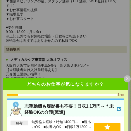
▼面談＆ヒアリングの後、スタッフ登録（TEL登録、WEB登録もOKで
す！）
▼お仕事情報の提供
▼職場見学
▼お仕事スタート
■受付時間
9:00～18:00（月～金）
※上記以外でもお気軽に場所・日程等ご相談下さい
※登録会は面接ではありませんので私服でOK
登録場所
メディカルケア事業部 大阪オフィス
大阪府大阪市淀川区西中島5-9-8 新大阪DTKビル4F
【未経験者向け入社前研修あり】
元介護士講師が指導！
×
6hの事前研修で安心スタート
時給1,177円＋交通費支給（規定あり）
どちらのお仕事が気になりますか？
TEL：0120-991-463
1
/10
MAIL：
tenshoku@nikken-ts.jp
担当：採用担当
志望動機も履歴書も不要！日収1.1万円～＊未
メディカルケア事業部 京都オフィス
経験OKの介護[派遣]
京都府京都市下京区東塩小路町843番地2 日本生命京都ヤサカビル5F
TEL：0120-975-927
無資格未経験：時給1400円～ ■週払
給与
MAIL：
tenshoku@nikken-ts.jp
いOK ■扶養内OK ■日収1万1200円
担当：採用担当