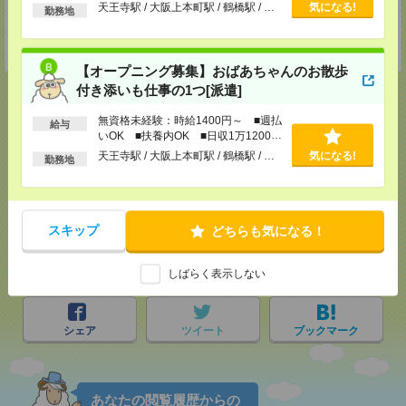
以上
天王寺駅 / 大阪上本町駅 / 鶴橋駅 / …
気になる!
勤務地
登録交通費
★今ならご来社登録でQUOカード2000円分をプレゼント中★
【オープニング募集】おばあちゃんのお散歩
付き添いも仕事の1つ[派遣]
無資格未経験：時給1400円～ ■週払
給与
いOK ■扶養内OK ■日収1万1200円
応募ページへ
以上
天王寺駅 / 大阪上本町駅 / 鶴橋駅 / …
気になる!
勤務地
気になる！
電話応募
スキップ
どちらも気になる！
メール
LINE
で送る
で送る
しばらく表示しない
シェア
ツイート
ブックマーク
あなたの閲覧履歴からの