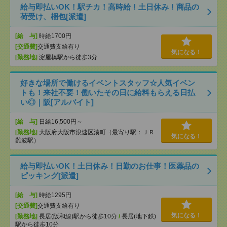
給与即払いOK！駅チカ！高時給！土日休み！商品の
荷受け、梱包[派遣]
[給 与]
時給1700円
[交通費]
交通費支給有り
気になる！
[勤務地]
淀屋橋駅から徒歩3分
好きな場所で働けるイベントスタッフ☆人気イベン
トも！来社不要！働いたその日に給料もらえる日払
い◎｜阪[アルバイト]
[給 与]
日給16,500円～
[勤務地]
大阪府大阪市浪速区湊町（最寄り駅：ＪＲ
気になる！
難波駅）
給与即払いOK！土日休み！日勤のお仕事！医薬品の
ピッキング[派遣]
[給 与]
時給1295円
[交通費]
交通費支給有り
気になる！
[勤務地]
長居(阪和線)駅から徒歩10分
/
長居(地下鉄)
駅から徒歩10分