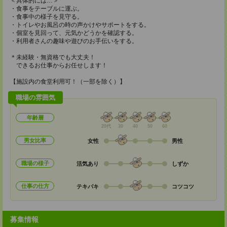
＜具体的には…＞
・食事をテーブルに運ぶ。
・食事中の様子を見守る。
・トイレやお風呂の時の声かけやサポートをする。
・個室を見回って、元気かどうかを確認する。
・利用者さんの趣味や遊びのお手伝いをする。
＊未経験・無資格でも大丈夫！
できるお仕事からお任せします！
【施設内の食堂利用可！（一部を除く）】
職場の雰囲気
年齢層
20代
30
40
50
60
男女比率
女性
男性
職場の様子
活気あり
しずか
仕事の仕方
テキパキ
コツコツ
募集情報