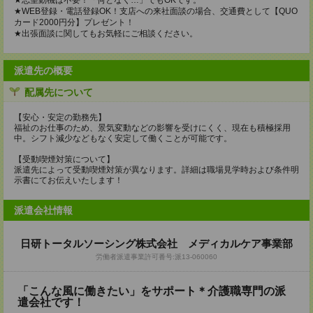
★志望動機は不要！「何となく…」でもOKです。
★WEB登録・電話登録OK！支店への来社面談の場合、交通費として【QUO
カード2000円分】プレゼント！
★出張面談に関してもお気軽にご相談ください。
派遣先の概要
配属先について
【安心・安定の勤務先】
福祉のお仕事のため、景気変動などの影響を受けにくく、現在も積極採用
中。シフト減少などもなく安定して働くことが可能です。
【受動喫煙対策について】
派遣先によって受動喫煙対策が異なります。詳細は職場見学時および条件明
示書にてお伝えいたします！
派遣会社情報
日研トータルソーシング株式会社 メディカルケア事業部
労働者派遣事業許可番号:派13-060060
「こんな風に働きたい」をサポート＊介護職専門の派
遣会社です！