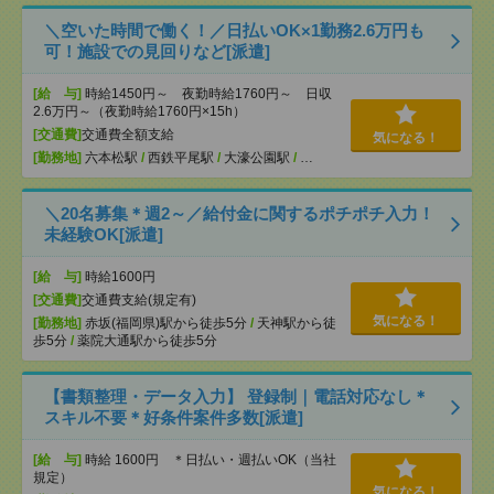
＼空いた時間で働く！／日払いOK×1勤務2.6万円も
可！施設での見回りなど[派遣]
[給 与]
時給1450円～ 夜勤時給1760円～ 日収
2.6万円～（夜勤時給1760円×15h）
[交通費]
交通費全額支給
気になる！
[勤務地]
六本松駅
/
西鉄平尾駅
/
大濠公園駅
/
…
＼20名募集＊週2～／給付金に関するポチポチ入力！
未経験OK[派遣]
[給 与]
時給1600円
[交通費]
交通費支給(規定有)
気になる！
[勤務地]
赤坂(福岡県)駅から徒歩5分
/
天神駅から徒
歩5分
/
薬院大通駅から徒歩5分
【書類整理・データ入力】 登録制｜電話対応なし＊
スキル不要＊好条件案件多数[派遣]
[給 与]
時給 1600円 ＊日払い・週払いOK（当社
規定）
気になる！