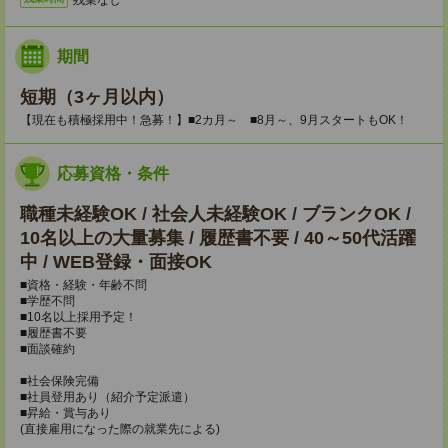
期間
短期（3ヶ月以内）
【現在も積極採用中！急募！】■2カ月～ ■8月～、9月スタートもOK！
応募資格・条件
職種未経験OK / 社会人未経験OK / ブランクOK /
10名以上の大量募集 / 履歴書不要 / 40～50代活躍
中 / WEB登録・面接OK
■資格・経験・年齢不問
■学歴不問
■10名以上採用予定！
■履歴書不要
■面談確約
■社会保険完備
■社員登用あり（紹介予定派遣）
■昇給・賞与あり
(直接雇用になった際の就業先による)