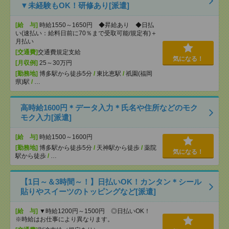
▼未経験もOK！研修あり[派遣]
[給 与]
時給1550～1650円 ◆昇給あり ◆日払
い(速払い：給料日前に70％まで受取可能/規定有)＋
月払い
[交通費]
交通費規定支給
気になる！
[月収例]
25～30万円
[勤務地]
博多駅から徒歩5分
/
東比恵駅
/
祇園(福岡
県)駅
/
…
高時給1600円＊データ入力＊氏名や住所などのモク
モク入力[派遣]
[給 与]
時給1500～1600円
[勤務地]
博多駅から徒歩5分
/
天神駅から徒歩
/
薬院
気になる！
駅から徒歩
/
…
【1日～＆3時間～！】日払いOK！カンタン＊シール
貼りやスイーツのトッピングなど[派遣]
[給 与]
▼時給1200円～1500円 ◎日払いOK！
※時給はお仕事により異なります。