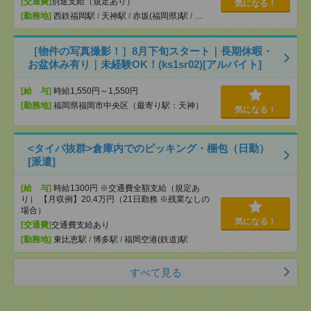
[交通費]
別途支給（規定あり）
気になる！
[勤務地]
西鉄福岡駅
/
天神駅
/
赤坂(福岡県)駅
/
…
［物件の写真撮影！］8月下旬スタート｜長期休暇・
お盆休み有り｜未経験OK！(ks1sr02)[アルバイト]
[給 与]
時給1,550円～1,550円
[勤務地]
福岡県福岡市中央区（最寄り駅：天神）
気になる！
<タイパ抜群>倉庫内でのピッキング・梱包（日勤）
[派遣]
[給 与]
時給1300円 ※交通費全額支給（規定あ
り） 【月収例】20.4万円（21日勤務 ※残業なしの
場合）
気になる！
[交通費]
交通費支給あり
[勤務地]
東比恵駅
/
博多駅
/
福岡空港(鉄道)駅
すべて見る