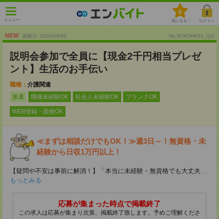
0
メニュー
気になる！
ログイン
NEW
掲載日 :2026
/
08
/
09
No.NTKOHK03_QO
説明会参加で全員に【現金2千円相当プレゼ
ント】生活のお手伝い
職種：
介護関連
派遣
職種未経験OK
社会人未経験OK
ブランクOK
WEB登録・面接OK
≪まずは相談だけでもOK！≫週3日～！無資格・未
経験から日収1万円以上！
【疑問や不安は事前に解消！】「本当に未経験・無資格でも大丈夫
...
もっとみる
応募が集まった時点で掲載終了
この求人は応募が集まり次第、掲載終了致します。予めご理解くださ