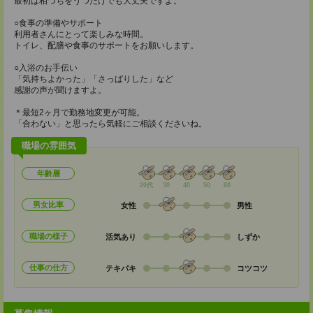
最初は相づちをうつだけでも大丈夫ですよ。
○食事の準備やサポート
利用者さんにとって楽しみな時間。
トイレ、配膳や食事のサポートをお願いします。
○入浴のお手伝い
「気持ちよかった」「さっぱりした」など
感謝の声が聞けますよ。
＊最短2ヶ月で勤務地変更が可能。
「合わない」と思ったら気軽にご相談くださいね。
職場の雰囲気
年齢層
20代
30
40
50
60
男女比率
女性
男性
職場の様子
活気あり
しずか
仕事の仕方
テキパキ
コツコツ