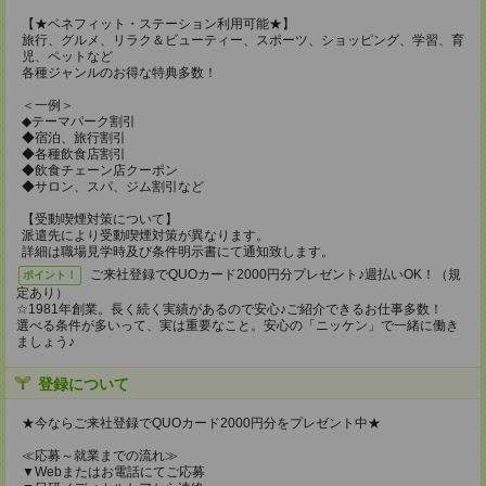
【★ベネフィット・ステーション利用可能★】
旅行、グルメ、リラク＆ビューティー、スポーツ、ショッピング、学習、育
児、ペットなど
各種ジャンルのお得な特典多数！
＜一例＞
◆テーマパーク割引
◆宿泊、旅行割引
◆各種飲食店割引
◆飲食チェーン店クーポン
◆サロン、スパ、ジム割引など
【受動喫煙対策について】
派遣先により受動喫煙対策が異なります。
詳細は職場見学時及び条件明示書にて通知致します。
ご来社登録でQUOカード2000円分プレゼント♪週払いOK！（規
ポイント！
定あり）
☆1981年創業。長く続く実績があるので安心♪ご紹介できるお仕事多数！
選べる条件が多いって、実は重要なこと。安心の「ニッケン」で一緒に働き
ましょう♪
登録について
★今ならご来社登録でQUOカード2000円分をプレゼント中★
≪応募～就業までの流れ≫
▼Webまたはお電話にてご応募