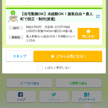
…
TEL：0120-917-473
MAIL：
tenshoku@nikken-ts.jp
担当：採用担当
【在宅勤務OK】未経験OK！服装自由＊唐人
登録交通費
町で校正・制作[派遣]
★今ならご来社登録でQUOカード2000円分をプレゼント中★
時給1350円 月収例 22万円 時給
給与
1350円×実働7h45m×週5日×4週+残業
10h ※月収例を保証するものではあ
唐人町駅から徒歩15分 / 天神駅からバ
気になる!
勤務地
りません。
ス15分
応募ページへ
スキップ
どちらも気になる！
気になる！
電話応募
しばらく表示しない
メール
LINE
で送る
で送る
シェア
ツイート
ブックマーク