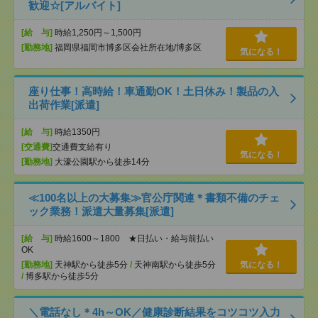
歓迎☆[アルバイト]
[給 与]
時給1,250円～1,500円
[勤務地]
福岡県福岡市博多区会社所在地/博多区
気になる！
座り仕事！高時給！車通勤OK！土日休み！製品の入
出荷作業[派遣]
[給 与]
時給1350円
[交通費]
交通費支給有り
気になる！
[勤務地]
大濠公園駅から徒歩14分
≪100名以上の大募集≫官公庁関連＊書類不備のチェ
ック業務！派遣大量募集[派遣]
[給 与]
時給1600～1800 ★日払い・給与前払い
OK
[勤務地]
天神駅から徒歩5分
/
天神南駅から徒歩5分
気になる！
/
博多駅から徒歩5分
＼電話なし＊4h～OK／健康診断結果をコツコツ入力