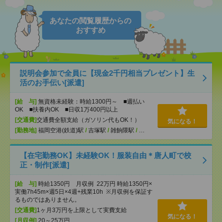
あなたの閲覧履歴からの
おすすめ
説明会参加で全員に【現金2千円相当プレゼント】生
活のお手伝い[派遣]
[給 与]
無資格未経験：時給1300円～ ■週払い
OK ■扶養内OK ■日収1万400円以上
[交通費]
交通費全額支給（ガソリン代もOK！）
気になる！
[勤務地]
福岡空港(鉄道)駅
/
吉塚駅
/
雑餉隈駅
/
…
【在宅勤務OK】未経験OK！服装自由＊唐人町で校
正・制作[派遣]
[給 与]
時給1350円 月収例 22万円 時給1350円×
実働7h45m×週5日×4週+残業10h ※月収例を保証す
るものではありません。
[交通費]
1ヶ月3万円を上限として実費支給
気になる！
[月収例]
20～25万円