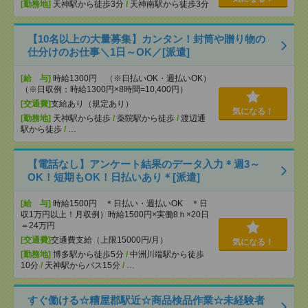
[勤務地]
天神駅から徒歩3分
/
天神南駅から徒歩3分
【10名以上の大量募集】カンタン！封筒や贈り物の
仕分けのお仕事＼1日～OK／[派遣]
[給 与]
時給1300円 （※日払いOK・週払いOK）
（※日収例：時給1300円×8時間=10,400円）
[交通費]
支給あり（規定あり）
気になる！
[勤務地]
天神駅から徒歩
/
薬院駅から徒歩
/
渡辺通
駅から徒歩
/
…
【電話なし】アンケート結果のデータ入力＊週3～
OK！短期もOK！日払いあり＊[派遣]
[給 与]
時給1500円 ＊日払い・週払いOK ＊日
収1万円以上！月収例）時給1500円×実働8ｈ×20日
＝24万円
[交通費]
交通費支給（上限15000円/月）
気になる！
[勤務地]
博多駅から徒歩5分
/
中洲川端駅から徒歩
10分
/
天神駅からバス15分
/
…
すぐ働ける☆糟屋郡駅近☆商品検品作業☆未経験者