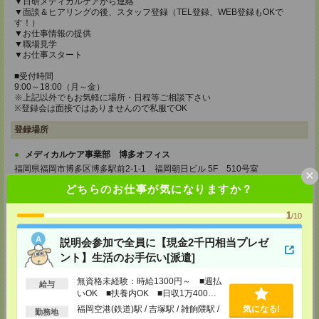
▼日研メディカルケアから連絡
▼面談＆ヒアリングの後、スタッフ登録（TEL登録、WEB登録もOKで
す！）
▼お仕事情報の提供
▼職場見学
▼お仕事スタート
■受付時間
9:00～18:00（月～金）
※上記以外でもお気軽に場所・日程等ご相談下さい
※登録会は面接ではありませんので私服でOK
登録場所
メディカルケア事業部 博多オフィス
福岡県福岡市博多区博多駅前2-1-1 福岡朝日ビル 5F 510号室
×
TEL：0120-802-274
どちらのお仕事が気になりますか？
MAIL：
tenshoku@nikken-ts.jp
担当：採用担当
1
/10
メディカルケア事業部 小倉オフィス
福岡県北九州市小倉北区米町1-3-1 明治安田生命北九州ビル3F
説明会参加で全員に【現金2千円相当プレゼ
ント】生活のお手伝い[派遣]
TEL：0120-802-274
MAIL：
tenshoku@nikken-ts.jp
担当：採用担当
無資格未経験：時給1300円～ ■週払
給与
いOK ■扶養内OK ■日収1万400円
メディカルケア事業部 熊本オフィス
以上
福岡空港(鉄道)駅 / 吉塚駅 / 雑餉隈駅 /
気になる!
勤務地
熊本県熊本市中央区花畑町1-7 MY熊本ビル2F 2-3号室