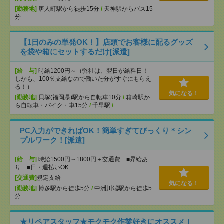
[勤務地]
唐人町駅から徒歩15分
/
天神駅からバス15
分
【1日のみの単発OK！】店頭でお客様に配るグッズ
を袋や箱にセットするだけ[派遣]
[給 与]
時給1200円～（弊社は、翌日が給料日！
しかも、100％支給なので働いた分がすぐにもらえ
る！）
気になる！
[勤務地]
貝塚(福岡県)駅から自転車10分
/
箱崎駅か
ら自転車・バイク・車15分
/
千早駅
/
…
PC入力ができればOK！簡単すぎてびっくり＊シン
プルワーク！[派遣]
[給 与]
時給1500円～1800円＋交通費 ■昇給あ
り ■日・週払いOK
[交通費]
規定支給
気になる！
[勤務地]
博多駅から徒歩5分
/
中洲川端駅から徒歩5
分
★リペアスタッフ★モクモク作業好きにオススメ！