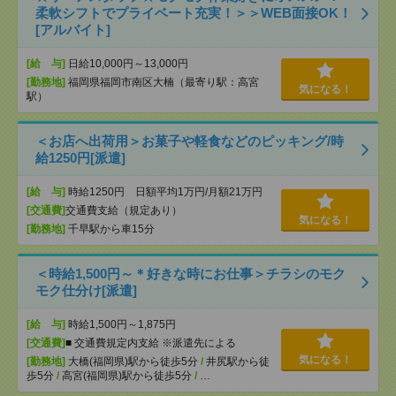
柔軟シフトでプライベート充実！＞＞WEB面接OK！
[アルバイト]
[給 与]
日給10,000円～13,000円
[勤務地]
福岡県福岡市南区大楠（最寄り駅：高宮
気になる！
駅）
＜お店へ出荷用＞お菓子や軽食などのピッキング/時
給1250円[派遣]
[給 与]
時給1250円 日額平均1万円/月額21万円
[交通費]
交通費支給（規定あり）
気になる！
[勤務地]
千早駅から車15分
＜時給1,500円～＊好きな時にお仕事＞チラシのモク
モク仕分け[派遣]
[給 与]
時給1,500円～1,875円
[交通費]
■ 交通費規定内支給 ※派遣先による
気になる！
[勤務地]
大橋(福岡県)駅から徒歩5分
/
井尻駅から徒
歩5分
/
高宮(福岡県)駅から徒歩5分
/
…