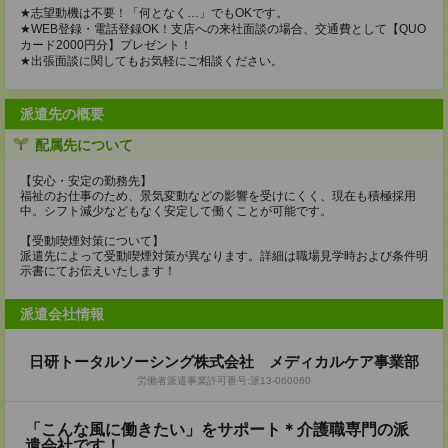
★志望動機は不要！「何となく…」でもOKです。
★WEB登録・電話登録OK！支店への来社面談の場合、交通費として【QUO
カード2000円分】プレゼント！
★出張面談に関してもお気軽にご相談ください。
派遣先の概要
配属先について
【安心・安定の勤務先】
福祉のお仕事のため、景気変動などの影響を受けにくく、現在も積極採用
中。シフト減少などもなく安定して働くことが可能です。
【受動喫煙対策について】
派遣先によって受動喫煙対策が異なります。詳細は職場見学時および条件明
示書にてお伝えいたします！
派遣会社情報
日研トータルソーシング株式会社 メディカルケア事業部
労働者派遣事業許可番号:派13-060060
「こんな風に働きたい」をサポート＊介護職専門の派
遣会社です！