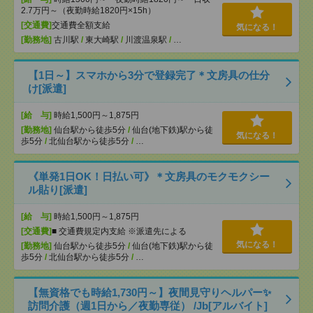
2.7万円～（夜勤時給1820円×15h）
[交通費]
交通費全額支給
気になる！
[勤務地]
古川駅
/
東大崎駅
/
川渡温泉駅
/
…
【1日～】スマホから3分で登録完了＊文房具の仕分
け[派遣]
[給 与]
時給1,500円～1,875円
[勤務地]
仙台駅から徒歩5分
/
仙台(地下鉄)駅から徒
気になる！
歩5分
/
北仙台駅から徒歩5分
/
…
《単発1日OK！日払い可》＊文房具のモクモクシー
ル貼り[派遣]
[給 与]
時給1,500円～1,875円
[交通費]
■ 交通費規定内支給 ※派遣先による
気になる！
[勤務地]
仙台駅から徒歩5分
/
仙台(地下鉄)駅から徒
歩5分
/
北仙台駅から徒歩5分
/
…
【無資格でも時給1,730円～】夜間見守りヘルパー✨
訪問介護（週1日から／夜勤専従） /Jb[アルバイト]