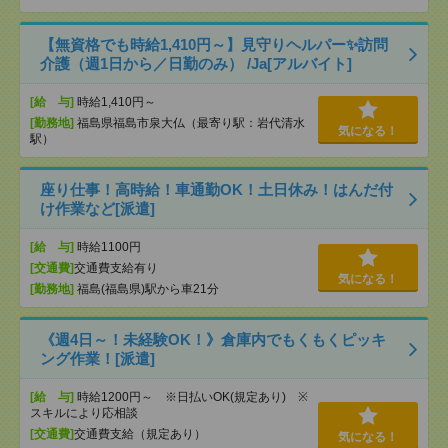
【無資格でも時給1,410円～】見守りヘルパー✨訪問
介護（週1日から／日勤のみ） /Ja[アルバイト]
[給 与]
時給1,410円～
[勤務地]
福島県福島市泉大仏（最寄り駅：岩代清水
気になる！
駅）
座り仕事！高時給！車通勤OK！土日休み！はんだ付
け作業など[派遣]
[給 与]
時給1100円
[交通費]
交通費支給有り
気になる！
[勤務地]
福島(福島県)駅から車21分
《週4日～！未経験OK！》倉庫内でもくもくピッキ
ング作業！[派遣]
[給 与]
時給1200円～ ※日払いOK(規定あり) ※
スキルにより応相談
[交通費]
交通費支給（規定あり）
気になる！