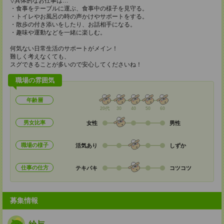
▽具体的なお仕事は…
・食事をテーブルに運ぶ、食事中の様子を見守る。
・トイレやお風呂の時の声かけやサポートをする。
・散歩の付き添いをしたり、お話相手になる。
・趣味や運動などを一緒に楽しむ。
何気ない日常生活のサポートがメイン！
難しく考えなくても、
スグできることが多いので安心してくださいね！
職場の雰囲気
年齢層
20代
30
40
50
60
男女比率
女性
男性
職場の様子
活気あり
しずか
仕事の仕方
テキパキ
コツコツ
募集情報