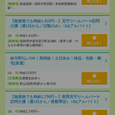
気になる！
[勤務地]
南福島駅
/
福島学院前駅
/
美術館図書館前
駅
/
…
【無資格でも時給1,410円～】見守りヘルパー✨訪問
介護（週1日から／日勤のみ） /Ja[アルバイト]
[給 与]
時給1,410円～
[勤務地]
福島県伊達市梁川町右城町（最寄り駅：や
気になる！
ながわ希望の森公園前駅）
給与即払いOK！高時給！土日休み！検品・包装・梱
包[派遣]
[給 与]
時給1150円
[交通費]
交通費支給有り
気になる！
[勤務地]
郡山(福島県)駅から車10分
【無資格でも時給1,730円～】夜間見守りヘルパー✨
訪問介護（週1日から／夜勤専従） /Jb[アルバイト]
[給 与]
時給1,730円～