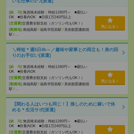
いも仕事の1つ[派遣]
[給 与]
無資格未経験：時給1280円～ ■週払い
OK ■扶養内OK ■日収1万240円以上
[交通費]
交通費全額支給（ガソリン代もOK！）
気になる！
[勤務地]
南福島駅
/
福島学院前駅
/
美術館図書館前
駅
/
…
＼時短＊週5日4h～／趣味や家事との両立も！身の回
りのお手伝い[派遣]
[給 与]
無資格未経験：時給1280円～ ■週払い
OK ■扶養内OK
[交通費]
交通費全額支給（ガソリン代もOK！）
気になる！
[勤務地]
南福島駅
/
福島学院前駅
/
美術館図書館前
駅
/
…
【関わる人はいつも同じ！】推しのために稼いで休
める＊生活サポ[派遣]
[給 与]
無資格未経験：時給1280円～ ■週払い
OK ■扶養内OK ■日収1万240円以上
[交通費]
交通費全額支給（ガソリン代もOK！）