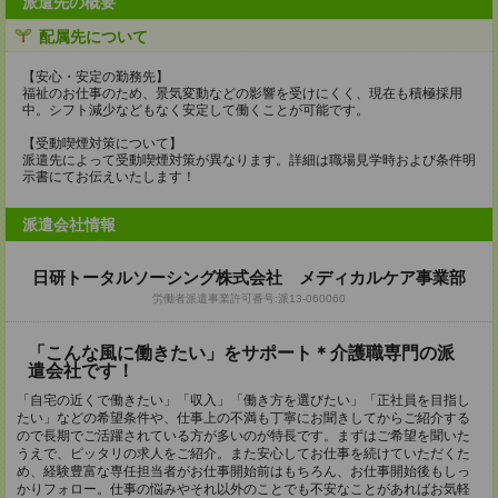
派遣先の概要
配属先について
【安心・安定の勤務先】
福祉のお仕事のため、景気変動などの影響を受けにくく、現在も積極採用
中。シフト減少などもなく安定して働くことが可能です。
【受動喫煙対策について】
派遣先によって受動喫煙対策が異なります。詳細は職場見学時および条件明
示書にてお伝えいたします！
派遣会社情報
日研トータルソーシング株式会社 メディカルケア事業部
労働者派遣事業許可番号:派13-060060
「こんな風に働きたい」をサポート＊介護職専門の派
遣会社です！
「自宅の近くで働きたい」「収入」「働き方を選びたい」「正社員を目指し
たい」などの希望条件や、仕事上の不満も丁寧にお聞きしてからご紹介する
ので長期でご活躍されている方が多いのが特長です。まずはご希望を聞いた
うえで、ピッタリの求人をご紹介。また安心してお仕事を続けていただくた
め、経験豊富な専任担当者がお仕事開始前はもちろん、お仕事開始後もしっ
かりフォロー。仕事の悩みやそれ以外のことでも不安なことがあればお気軽