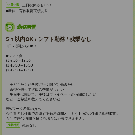
土日祝休みもOK！
休日休暇
■産休・育休取得実績あり
勤務時間
5ｈ以内OK / シフト勤務 / 残業なし
1日5時間からOK！
■シフト例
(1)8:00～13:00
(2)10:00～15:00
(3)12:00～17:00
「子どもたちが学校に行く間だけ働きたい」
「余裕を持って夕飯の準備がしたい」
「午前中は働いて、午後はプライベートの時間にしたい」
など、ご希望を教えてくださいね。
※Wワーク希望の方へ
今ご覧のお仕事で希望する勤務時間と、もう1つのお仕事の勤務時間。
合計で週40時間を超える場合は応募できません。
残業なし
残業時間