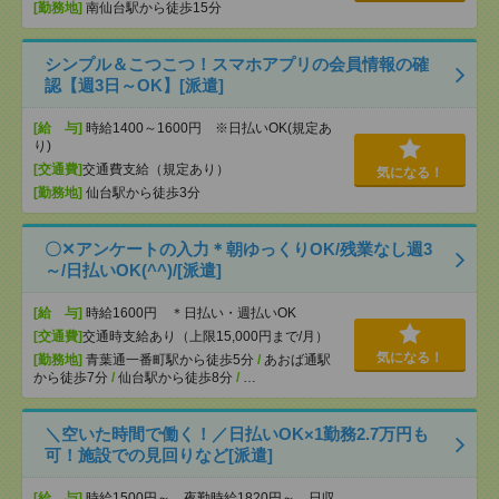
[勤務地]
南仙台駅から徒歩15分
シンプル＆こつこつ！スマホアプリの会員情報の確
認【週3日～OK】[派遣]
[給 与]
時給1400～1600円 ※日払いOK(規定あ
り)
[交通費]
交通費支給（規定あり）
気になる！
[勤務地]
仙台駅から徒歩3分
〇✕アンケートの入力＊朝ゆっくりOK/残業なし週3
～/日払いOK(^^)/[派遣]
[給 与]
時給1600円 ＊日払い・週払いOK
[交通費]
交通時支給あり（上限15,000円まで/月）
気になる！
[勤務地]
青葉通一番町駅から徒歩5分
/
あおば通駅
から徒歩7分
/
仙台駅から徒歩8分
/
…
＼空いた時間で働く！／日払いOK×1勤務2.7万円も
可！施設での見回りなど[派遣]
[給 与]
時給1500円～ 夜勤時給1820円～ 日収