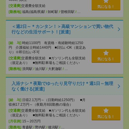
[交通費]
交通費全額支給
気になる！
[勤務地]
福島(福島県)駅
/
卸町駅
/
曽根田駅
/
…
＜週2日～＊カンタン！＞高級マンションで買い物代
行などの生活サポート！[派遣]
[給 与]
時給1100円 有資格・有経験時給1250
円 介護福祉士時給1440円 ■日払いOK（規定あ
り）※即日払い不可
[交通費]
交通費全額支給 ■ガソリン代も全額支給
気になる！
（規定あり） ■無料駐車場もご相談ください
[勤務地]
浪岡駅
/
油川駅
/
大釈迦駅
/
…
入浴ナシ＊夜勤でゆったり見守りだけ＊週1日～無理
なく働ける[派遣]
[給 与]
日収2.1万円～（日勤時給1250円） ■月
収例17.2万円～（夜勤月8回勤務の場合）
[交通費]
交通費全額支給 ■ガソリン代も全額支給
（規定あり） ■無料駐車場もご相談ください
気になる！
[月収例]
15～20万円
[勤務地]
青森駅
/
野内駅
/
後潟駅
/
…