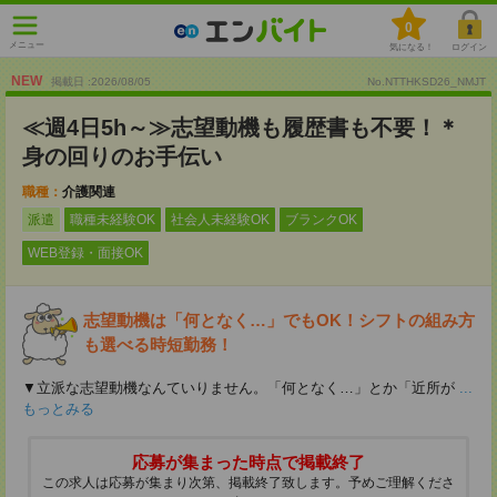
0
メニュー
気になる！
ログイン
NEW
掲載日 :2026
/
08
/
05
No.NTTHKSD26_NMJT
≪週4日5h～≫志望動機も履歴書も不要！＊
身の回りのお手伝い
職種：
介護関連
派遣
職種未経験OK
社会人未経験OK
ブランクOK
WEB登録・面接OK
志望動機は「何となく…」でもOK！シフトの組み方
も選べる時短勤務！
▼立派な志望動機なんていりません。「何となく…」とか「近所が
...
もっとみる
応募が集まった時点で掲載終了
この求人は応募が集まり次第、掲載終了致します。予めご理解くださ