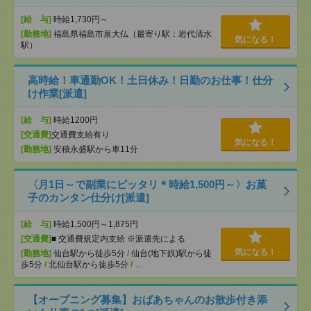
[給 与]
時給1,730円～
[勤務地]
福島県福島市泉大仏（最寄り駅：岩代清水
気になる！
駅）
高時給！車通勤OK！土日休み！日勤のお仕事！仕分
け作業[派遣]
[給 与]
時給1200円
[交通費]
交通費支給有り
気になる！
[勤務地]
安積永盛駅から車11分
〈月1日～で副業にピッタリ＊時給1,500円～〉お菓
子のカンタン仕分け[派遣]
[給 与]
時給1,500円～1,875円
[交通費]
■ 交通費規定内支給 ※派遣先による
気になる！
[勤務地]
仙台駅から徒歩5分
/
仙台(地下鉄)駅から徒
歩5分
/
北仙台駅から徒歩5分
/
…
【オープニング募集】おばあちゃんのお散歩付き添