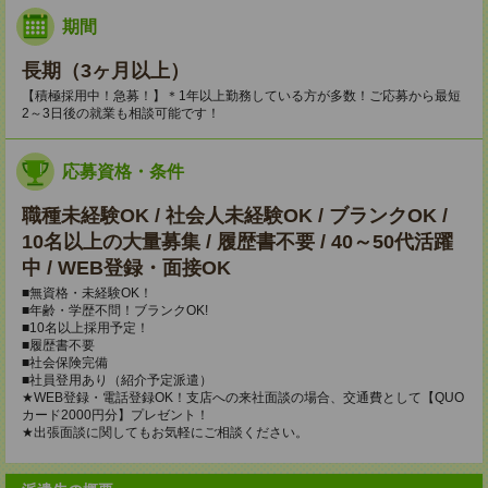
期間
長期（3ヶ月以上）
【積極採用中！急募！】＊1年以上勤務している方が多数！ご応募から最短
2～3日後の就業も相談可能です！
応募資格・条件
職種未経験OK / 社会人未経験OK / ブランクOK /
10名以上の大量募集 / 履歴書不要 / 40～50代活躍
中 / WEB登録・面接OK
■無資格・未経験OK！
■年齢・学歴不問！ブランクOK!
■10名以上採用予定！
■履歴書不要
■社会保険完備
■社員登用あり（紹介予定派遣）
★WEB登録・電話登録OK！支店への来社面談の場合、交通費として【QUO
カード2000円分】プレゼント！
★出張面談に関してもお気軽にご相談ください。