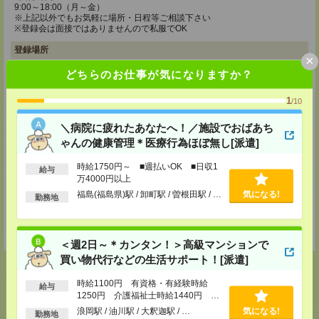
9:00～18:00（月～金）
※上記以外でもお気軽に場所・日程等ご相談下さい
※登録会は面接ではありませんので私服でOK
登録場所
×
どちらのお仕事が気になりますか？
メディカルケア事業部 仙台オフィス
宮城県仙台市青葉区本町1-2-20 KDX仙台ビル4F
TEL：0120-802-179
1
/10
MAIL：
tenshoku@nikken-ts.jp
担当：採用担当
＼病院に疲れたあなたへ！／施設でおばあち
ゃんの健康管理＊医療行為ほぼ無し[派遣]
メディカルケア事業部 郡山オフィス
福島県郡山市西ノ内二丁目12番8号 古川ビル
時給1750円～ ■週払いOK ■日収1
TEL：0120-992-518
給与
MAIL：
tenshoku@nikken-ts.jp
万4000円以上
担当：採用担当
福島(福島県)駅 / 卸町駅 / 曽根田駅 / …
気になる!
勤務地
登録交通費
★今ならご来社登録でQUOカード2000円分をプレゼント中★
＜週2日～＊カンタン！＞高級マンションで
買い物代行などの生活サポート！[派遣]
時給1100円 有資格・有経験時給
給与
1250円 介護福祉士時給1440円 ■
応募ページへ
日払いOK（規定あり）※即日払い不
浪岡駅 / 油川駅 / 大釈迦駅 / …
気になる!
勤務地