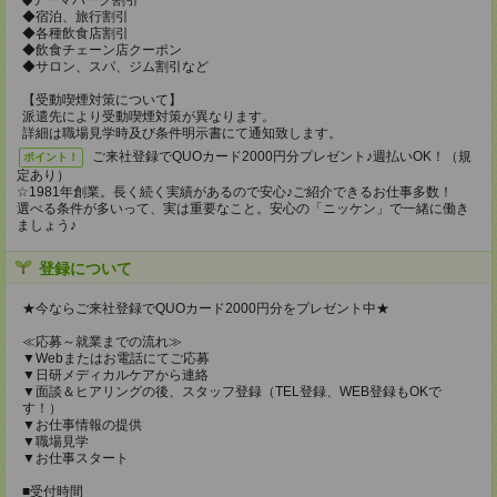
◆テーマパーク割引
◆宿泊、旅行割引
◆各種飲食店割引
◆飲食チェーン店クーポン
◆サロン、スパ、ジム割引など
【受動喫煙対策について】
派遣先により受動喫煙対策が異なります。
詳細は職場見学時及び条件明示書にて通知致します。
ご来社登録でQUOカード2000円分プレゼント♪週払いOK！（規
ポイント！
定あり）
☆1981年創業。長く続く実績があるので安心♪ご紹介できるお仕事多数！
選べる条件が多いって、実は重要なこと。安心の「ニッケン」で一緒に働き
ましょう♪
登録について
★今ならご来社登録でQUOカード2000円分をプレゼント中★
≪応募～就業までの流れ≫
▼Webまたはお電話にてご応募
▼日研メディカルケアから連絡
▼面談＆ヒアリングの後、スタッフ登録（TEL登録、WEB登録もOKで
す！）
▼お仕事情報の提供
▼職場見学
▼お仕事スタート
■受付時間