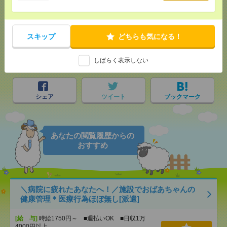
可
気になる！
電話応募
スキップ
どちらも気になる！
しばらく表示しない
メール
LINE
で送る
で送る
シェア
ツイート
ブックマーク
あなたの閲覧履歴からの
おすすめ
＼病院に疲れたあなたへ！／施設でおばあちゃんの
健康管理＊医療行為ほぼ無し[派遣]
[給 与]
時給1750円～ ■週払いOK ■日収1万
4000円以上