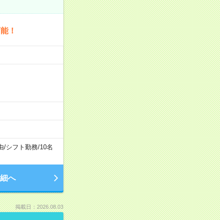
可能！
由
/
シフト勤務
/
10名
細へ
掲載日：2026.08.03