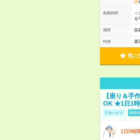
＜
勤務時間
る
急
期間
週
特徴
気に
【座り＆手作
OK ★1日1
アルバイト
職種未
1日5時