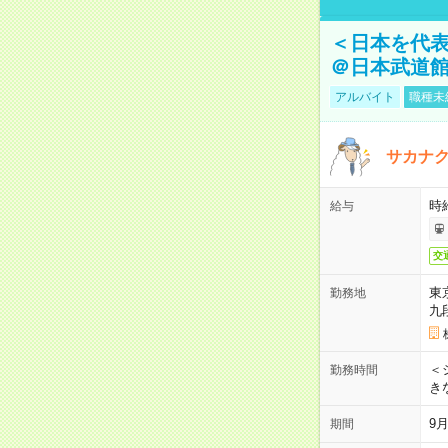
＜日本を代
＠日本武道
アルバイト
職種未
サカナク
時
給与
交
東
勤務地
九
＜シ
勤務時間
き
9
期間