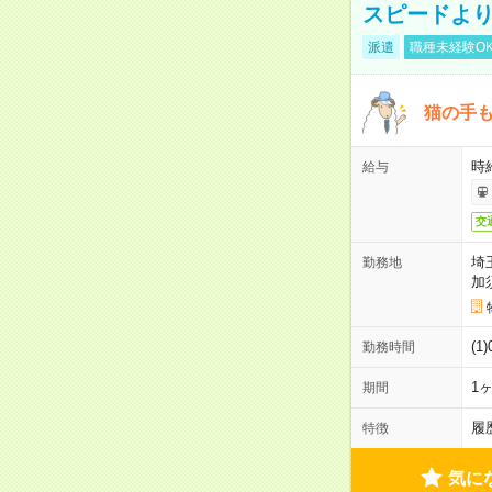
スピードより
派遣
職種未経験O
猫の手
時給
給与
交
埼
勤務地
加
(1
勤務時間
1
期間
履
特徴
気に