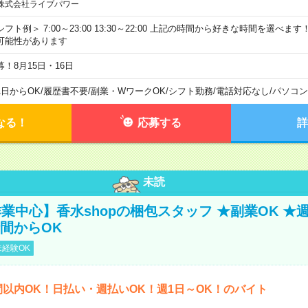
株式会社ライブパワー
シフト例＞ 7:00～23:00 13:30～22:00 上記の時間から好きな時間を選べま
可能性があります
募！8月15日・16日
1日からOK
/
履歴書不要
/
副業・WワークOK
/
シフト勤務
/
電話対応なし
/
パソコン
なる！
応募する
詳
未読
業中心】香水shopの梱包スタッフ ★副業OK ★
時間からOK
経験OK
間以内OK！日払い・週払いOK！週1日～OK！のバイト