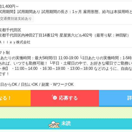
1,400円～
試用期間】試用期間あり 試用期間の長さ：1ヶ月 雇用形態、給与は本採用時
交通費別途支給あり
京都千代田区
京都千代田区内神田2丁目14番12号 星屋第六ビル402号（最寄り駅：神田駅）
Ａｌｌｅｙ株式会社
フト制
日あたりの実働時間：最大5時間/日 11:00-19:00 └1日あたりの実働時間：1-
あれば、いつでも勤務可能！ └平日・土曜日の中で、お好きな曜日でご勤務い
例】 ・11:00～14:00 ・16:30～19:00 ・13:00～18:00 などのように
です！
1日からOK / 日払いOK / 副業・WワークOK
なる！
応募する
詳
未読