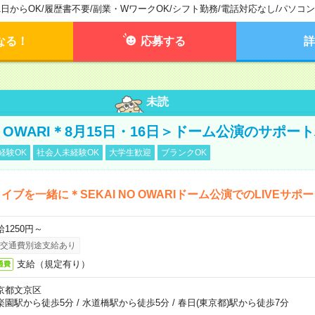
1日からOK
/
履歴書不要
/
副業・WワークOK
/
シフト勤務
/
電話対応なし
/
パソコン
なる！
応募する
詳
未読
NO OWARI＊8月15日・16日＞ドーム公演のサポー
経験OK
社会人未経験OK
大学生歓迎
ブランクOK
イブを一緒に＊SEKAI NO OWARIドーム公演でのLIVEサポ
給1250円～
交通費別途支給あり
支給（規定有り）
通費
京都文京区
楽園駅から徒歩5分
/
水道橋駅から徒歩5分
/
春日(東京都)駅から徒歩7分