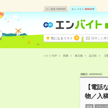
エン派遣
71573
件
エン バイト
82531
件
0
気になるリスト
保存した希
バイトTOP
関東
東京都
品川区
【電
掲載日 :
2026
/
04
/
22
【電話
物／入
派遣
ブランク