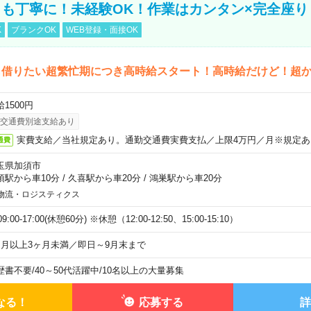
も丁寧に！未経験OK！作業はカンタン×完全座り
K
ブランクOK
WEB登録・面接OK
も借りたい超繁忙期につき高時給スタート！高時給だけど！超
1500円
交通費別途支給あり
実費支給／当社規定あり。通勤交通費実費支払／上限4万円／月※規定あ
通費
玉県加須市
須駅から車10分
/
久喜駅から車20分
/
鴻巣駅から車20分
物流・ロジスティクス
)09:00-17:00(休憩60分) ※休憩（12:00-12:50、15:00-15:10）
ヶ月以上3ヶ月未満／即日～9月末まで
歴書不要
/
40～50代活躍中
/
10名以上の大量募集
なる！
応募する
詳