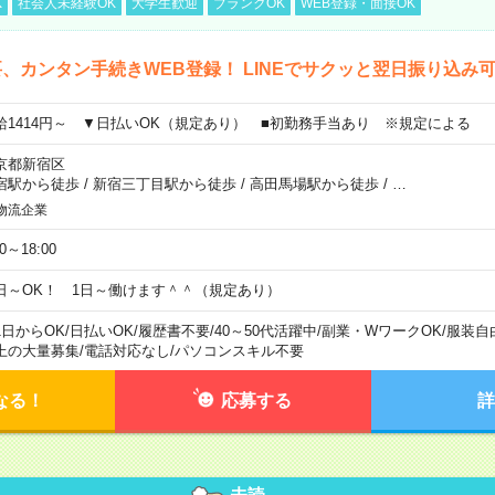
K
社会人未経験OK
大学生歓迎
ブランクOK
WEB登録・面接OK
、カンタン手続きWEB登録！ LINEでサクッと翌日振り込み
給1414円～ ▼日払いOK（規定あり） ■初勤務手当あり ※規定による
京都新宿区
宿駅から徒歩
/
新宿三丁目駅から徒歩
/
高田馬場駅から徒歩
/
…
物流企業
00～18:00
日～OK！ 1日～働けます＾＾（規定あり）
1日からOK
/
日払いOK
/
履歴書不要
/
40～50代活躍中
/
副業・WワークOK
/
服装自
上の大量募集
/
電話対応なし
/
パソコンスキル不要
なる！
応募する
詳