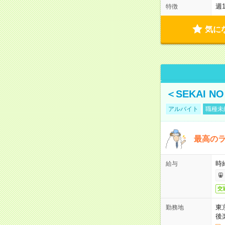
週
特徴
気に
＜SEKAI 
アルバイト
職種未
最高のラ
時
給与
交
東
勤務地
後