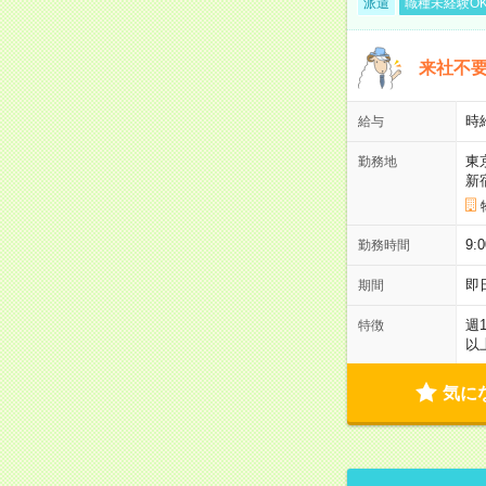
派遣
職種未経験O
来社不要
時
給与
東
勤務地
新
9:
勤務時間
即
期間
週
特徴
以
気に