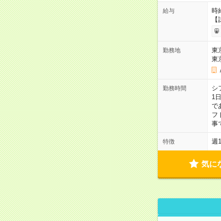
時給
給与
【
東
勤務地
東
シ
勤務時間
1
で
フト
事
週
特徴
気に