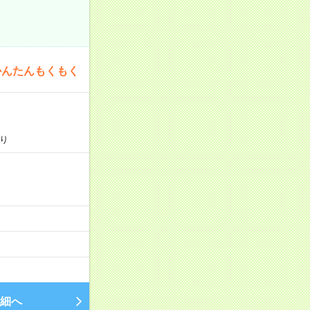
かんたんもくもく
り
細へ