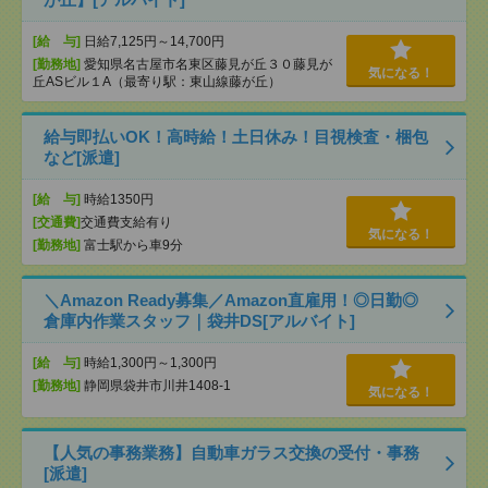
[給 与]
日給7,125円～14,700円
[勤務地]
愛知県名古屋市名東区藤見が丘３０藤見が
気になる！
丘ASビル１A（最寄り駅：東山線藤が丘）
給与即払いOK！高時給！土日休み！目視検査・梱包
など[派遣]
[給 与]
時給1350円
[交通費]
交通費支給有り
気になる！
[勤務地]
富士駅から車9分
＼Amazon Ready募集／Amazon直雇用！◎日勤◎
倉庫内作業スタッフ｜袋井DS[アルバイト]
[給 与]
時給1,300円～1,300円
[勤務地]
静岡県袋井市川井1408-1
気になる！
【人気の事務業務】自動車ガラス交換の受付・事務
[派遣]