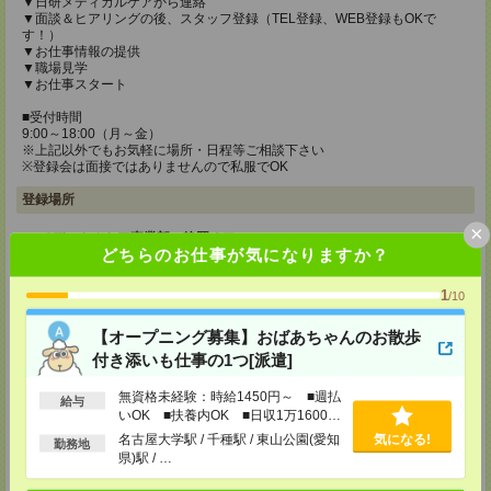
▼日研メディカルケアから連絡
▼面談＆ヒアリングの後、スタッフ登録（TEL登録、WEB登録もOKで
す！）
▼お仕事情報の提供
▼職場見学
▼お仕事スタート
■受付時間
9:00～18:00（月～金）
※上記以外でもお気軽に場所・日程等ご相談下さい
※登録会は面接ではありませんので私服でOK
登録場所
×
メディカルケア事業部 静岡オフィス
どちらのお仕事が気になりますか？
静岡県静岡市葵区栄町4番10号 静岡栄町ビル4F
TEL：0120-802-279
MAIL：
tenshoku@nikken-ts.jp
1
/10
担当：採用担当
【オープニング募集】おばあちゃんのお散歩
メディカルケア事業部 三島オフィス
付き添いも仕事の1つ[派遣]
静岡県三島市一番町18-22 アーサーファーストビル701
TEL：0120-633-453
無資格未経験：時給1450円～ ■週払
MAIL：
tenshoku@nikken-ts.jp
給与
担当：採用担当
いOK ■扶養内OK ■日収1万1600円
以上
名古屋大学駅 / 千種駅 / 東山公園(愛知
気になる!
勤務地
登録交通費
県)駅 / …
★今ならご来社登録でQUOカード2000円分をプレゼント中★