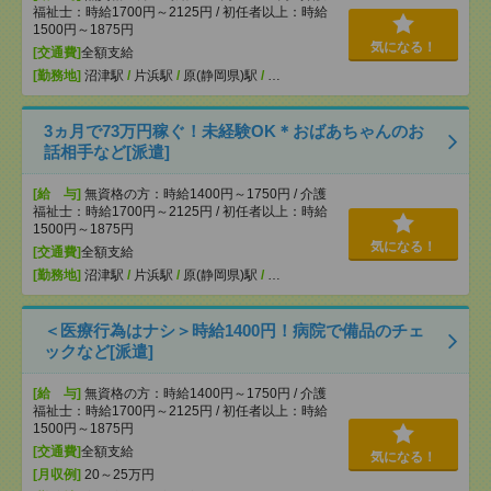
福祉士：時給1700円～2125円 / 初任者以上：時給
1500円～1875円
気になる！
[交通費]
全額支給
[勤務地]
沼津駅
/
片浜駅
/
原(静岡県)駅
/
…
3ヵ月で73万円稼ぐ！未経験OK＊おばあちゃんのお
話相手など[派遣]
[給 与]
無資格の方：時給1400円～1750円 / 介護
福祉士：時給1700円～2125円 / 初任者以上：時給
1500円～1875円
気になる！
[交通費]
全額支給
[勤務地]
沼津駅
/
片浜駅
/
原(静岡県)駅
/
…
＜医療行為はナシ＞時給1400円！病院で備品のチェ
ックなど[派遣]
[給 与]
無資格の方：時給1400円～1750円 / 介護
福祉士：時給1700円～2125円 / 初任者以上：時給
1500円～1875円
[交通費]
全額支給
気になる！
[月収例]
20～25万円