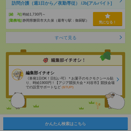
訪問介護（週1日から／夜勤専従） /Jb[アルバイト]
[給 与]
時給1,730円～
[勤務地]
静岡県磐田市大久保（最寄り駅：御厨駅）
気になる！
すべて見る
編集部イチオシ
《単発1日OK！日払い可》＊お菓子のモクモクシール貼
り、時給1900円！【アジア競技大会＊刈谷市】競技会場
での設営サポートなど
(8/7UP!)
かんたん検索はこちら