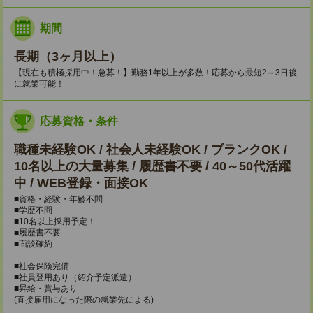
期間
長期（3ヶ月以上）
【現在も積極採用中！急募！】勤務1年以上が多数！応募から最短2～3日後
に就業可能！
応募資格・条件
職種未経験OK / 社会人未経験OK / ブランクOK /
10名以上の大量募集 / 履歴書不要 / 40～50代活躍
中 / WEB登録・面接OK
■資格・経験・年齢不問
■学歴不問
■10名以上採用予定！
■履歴書不要
■面談確約
■社会保険完備
■社員登用あり（紹介予定派遣）
■昇給・賞与あり
(直接雇用になった際の就業先による)