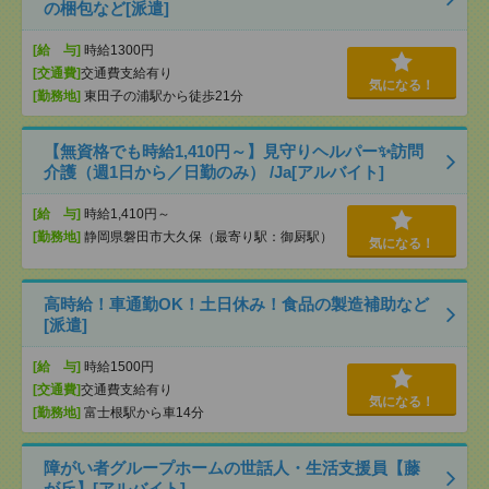
の梱包など[派遣]
[給 与]
時給1300円
[交通費]
交通費支給有り
気になる！
[勤務地]
東田子の浦駅から徒歩21分
【無資格でも時給1,410円～】見守りヘルパー✨訪問
介護（週1日から／日勤のみ） /Ja[アルバイト]
[給 与]
時給1,410円～
[勤務地]
静岡県磐田市大久保（最寄り駅：御厨駅）
気になる！
高時給！車通勤OK！土日休み！食品の製造補助など
[派遣]
[給 与]
時給1500円
[交通費]
交通費支給有り
気になる！
[勤務地]
富士根駅から車14分
障がい者グループホームの世話人・生活支援員【藤
が丘】[アルバイト]