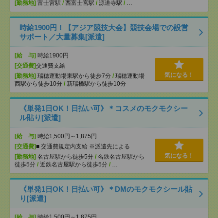
[勤務地]
富士宮駅
/
西富士宮駅
/
源道寺駅
/
…
時給1900円！【アジア競技大会】競技会場での設営
サポート／大量募集[派遣]
[給 与]
時給1900円
[交通費]
交通費支給
気になる！
[勤務地]
瑞穂運動場東駅から徒歩7分
/
瑞穂運動場
西駅から徒歩10分
/
新瑞橋駅から徒歩10分
《単発1日OK！日払い可》＊コスメのモクモクシー
ル貼り[派遣]
[給 与]
時給1,500円～1,875円
[交通費]
■ 交通費規定内支給 ※派遣先による
気になる！
[勤務地]
名古屋駅から徒歩5分
/
名鉄名古屋駅から
徒歩5分
/
近鉄名古屋駅から徒歩5分
/
…
《単発1日OK！日払い可》＊DMのモクモクシール貼
り[派遣]
[給 与]
時給1,500円～1,875円