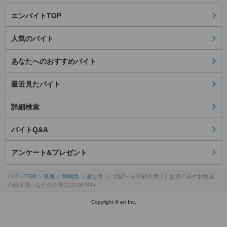
エンバイトTOP
人気のバイト
あなたへのおすすめバイト
最近見たバイト
詳細検索
バイトQ&A
アンケート&プレゼント
バイトTOP
東海
静岡県
富士市
【週2～＆年齢不問！】お茶くみやお散歩
の付き添いなどの介護(111705744）
Copyright © en Inc.