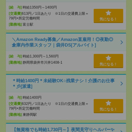
[給 与]
時給1350円～1400円
[交通費]
613円／1日あたり ※1日の交通費上限＝
79円×所定労働時間
気になる！
[勤務地]
富士駅
＼Amazon Ready募集／Amazon直雇用！◎夜勤◎
倉庫内作業スタッフ｜袋井DS[アルバイト]
[給 与]
時給1,300円～1,560円
[勤務地]
静岡県袋井市川井1408-1
気になる！
＊時給1400円＊未経験OK○残業ナシ！介護のお仕事
＊彡[派遣]
[給 与]
時給1400円
[交通費]
632円／1日あたり ※1日の交通費上限＝
79円×所定労働時間
気になる！
[勤務地]
東静岡駅
【無資格でも時給1,730円～】夜間見守りヘルパー✨