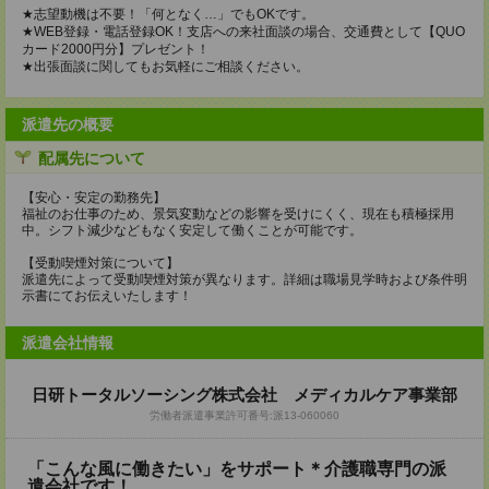
★志望動機は不要！「何となく…」でもOKです。
★WEB登録・電話登録OK！支店への来社面談の場合、交通費として【QUO
カード2000円分】プレゼント！
★出張面談に関してもお気軽にご相談ください。
派遣先の概要
配属先について
【安心・安定の勤務先】
福祉のお仕事のため、景気変動などの影響を受けにくく、現在も積極採用
中。シフト減少などもなく安定して働くことが可能です。
【受動喫煙対策について】
派遣先によって受動喫煙対策が異なります。詳細は職場見学時および条件明
示書にてお伝えいたします！
派遣会社情報
日研トータルソーシング株式会社 メディカルケア事業部
労働者派遣事業許可番号:派13-060060
「こんな風に働きたい」をサポート＊介護職専門の派
遣会社です！