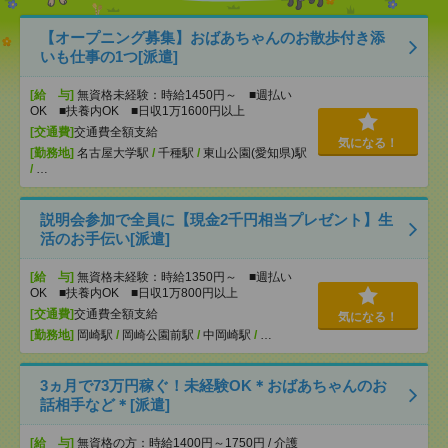
【オープニング募集】おばあちゃんのお散歩付き添
いも仕事の1つ[派遣]
[給 与]
無資格未経験：時給1450円～ ■週払い
OK ■扶養内OK ■日収1万1600円以上
[交通費]
交通費全額支給
気になる！
[勤務地]
名古屋大学駅
/
千種駅
/
東山公園(愛知県)駅
/
…
説明会参加で全員に【現金2千円相当プレゼント】生
活のお手伝い[派遣]
[給 与]
無資格未経験：時給1350円～ ■週払い
OK ■扶養内OK ■日収1万800円以上
[交通費]
交通費全額支給
気になる！
[勤務地]
岡崎駅
/
岡崎公園前駅
/
中岡崎駅
/
…
3ヵ月で73万円稼ぐ！未経験OK＊おばあちゃんのお
話相手など＊[派遣]
[給 与]
無資格の方：時給1400円～1750円 / 介護