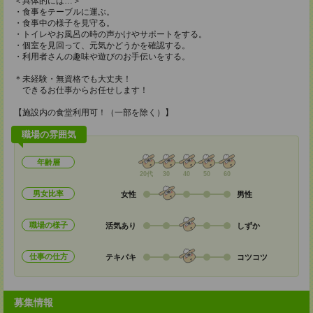
＜具体的には…＞
・食事をテーブルに運ぶ。
・食事中の様子を見守る。
・トイレやお風呂の時の声かけやサポートをする。
・個室を見回って、元気かどうかを確認する。
・利用者さんの趣味や遊びのお手伝いをする。
＊未経験・無資格でも大丈夫！
できるお仕事からお任せします！
【施設内の食堂利用可！（一部を除く）】
職場の雰囲気
年齢層
20代
30
40
50
60
男女比率
女性
男性
職場の様子
活気あり
しずか
仕事の仕方
テキパキ
コツコツ
募集情報