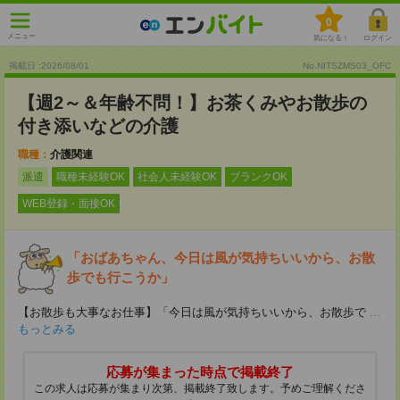
0
メニュー
気になる！
ログイン
掲載日 :2026
/
08
/
01
No.NITSZMS03_OFC
【週2～＆年齢不問！】お茶くみやお散歩の
付き添いなどの介護
職種：
介護関連
派遣
職種未経験OK
社会人未経験OK
ブランクOK
WEB登録・面接OK
「おばあちゃん、今日は風が気持ちいいから、お散
歩でも行こうか」
【お散歩も大事なお仕事】「今日は風が気持ちいいから、お散歩で
...
もっとみる
応募が集まった時点で掲載終了
この求人は応募が集まり次第、掲載終了致します。予めご理解くださ