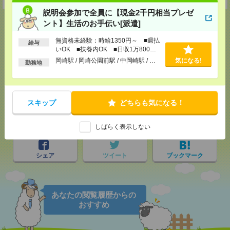
説明会参加で全員に【現金2千円相当プレゼ
ント】生活のお手伝い[派遣]
無資格未経験：時給1350円～ ■週払
給与
応募ページへ
いOK ■扶養内OK ■日収1万800円
以上
岡崎駅 / 岡崎公園前駅 / 中岡崎駅 / …
気になる!
勤務地
気になる！
電話応募
スキップ
どちらも気になる！
メール
LINE
で送る
で送る
しばらく表示しない
シェア
ツイート
ブックマーク
あなたの閲覧履歴からの
おすすめ