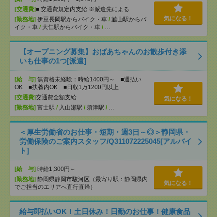
[交通費]
■ 交通費規定内支給 ※派遣先による
気になる！
[勤務地]
伊豆長岡駅からバイク・車
/
韮山駅からバ
イク・車
/
大仁駅からバイク・車
/
…
【オープニング募集】おばあちゃんのお散歩付き添
いも仕事の1つ[派遣]
[給 与]
無資格未経験：時給1400円～ ■週払い
OK ■扶養内OK ■日収1万1200円以上
[交通費]
交通費全額支給
気になる！
[勤務地]
富士駅
/
入山瀬駅
/
須津駅
/
…
＜厚生労働省のお仕事・短期・週3日～◎＞静岡県・
労働保険のご案内スタッフ/Q311072225045[アルバイ
ト]
[給 与]
時給1,300円～
[勤務地]
静岡県静岡市駿河区（最寄り駅：静岡県内
気になる！
でご担当のエリアへ直行直帰）
給与即払いOK！土日休み！日勤のお仕事！健康食品