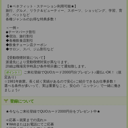
【★ベネフィット・ステーション利用可能★】
旅行、グルメ、リラク＆ビューティー、スポーツ、ショッピング、学習、育
児、ペットなど
各種ジャンルのお得な特典多数！
＜一例＞
◆テーマパーク割引
◆宿泊、旅行割引
◆各種飲食店割引
◆飲食チェーン店クーポン
◆サロン、スパ、ジム割引など
【受動喫煙対策について】
派遣先により受動喫煙対策が異なります。
詳細は職場見学時及び条件明示書にて通知致します。
ご来社登録でQUOカード2000円分プレゼント♪週払いOK！（規
ポイント！
定あり）
☆1981年創業。長く続く実績があるので安心♪ご紹介できるお仕事多数！
選べる条件が多いって、実は重要なこと。安心の「ニッケン」で一緒に働き
ましょう♪
登録について
★今ならご来社登録でQUOカード2000円分をプレゼント中★
≪応募～就業までの流れ≫
▼Webまたはお電話にてご応募