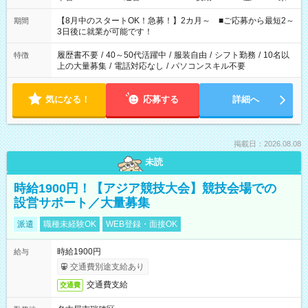
と休みを合わせたい」 「余裕を持って夕飯の準備がしたい」
「できれば残業はしたくない」 など、ご希望を教えてください
【8月中のスタートOK！急募！】2カ月～ ■ご応募から最短2～
期間
ね。 ※Wワーク希望の方へ 今ご覧のお仕事で希望する勤務時間
3日後に就業が可能です！
と、もう1つのお仕事の勤務時間。 合計で週40時間を超える場
合は応募できません。
履歴書不要
/
40～50代活躍中
/
服装自由
/
シフト勤務
/
10名以
特徴
上の大量募集
/
電話対応なし
/
パソコンスキル不要
気になる！
応募する
詳細へ
掲載日：2026.08.08
未読
時給1900円！【アジア競技大会】競技会場での
設営サポート／大量募集
派遣
職種未経験OK
WEB登録・面接OK
時給1900円
給与
交通費別途支給あり
交通費支給
交通費