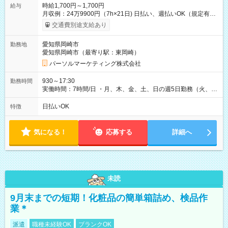
時給1,700円～1,700円
給与
月収例：24万9900円（7h×21日) 日払い、週払いOK（規定有
り） 【試用期間】試用期間なし
交通費別途支給あり
愛知県岡崎市
勤務地
愛知県岡崎市（最寄り駅：東岡崎）
パーソルマーケティング株式会社
930～17:30
勤務時間
実働時間：7時間/日 ・月、木、金、土、日の週5日勤務（火、水
は固定休です／夏季、年末年始等、長期休暇有り！） ・ワンシ
フト！ 残業ほぼナシ（0～5h/月）
日払いOK
特徴
気になる！
応募する
詳細へ
未読
9月末までの短期！化粧品の簡単箱詰め、検品作
業＊
派遣
職種未経験OK
ブランクOK