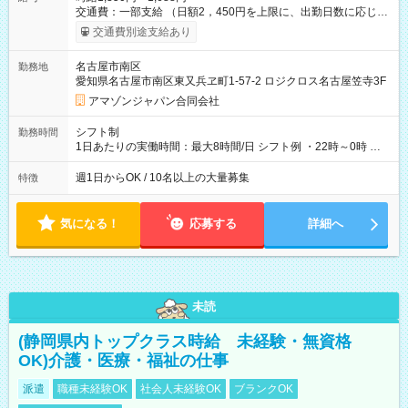
交通費：一部支給 （日額2，450円を上限に、出勤日数に応じて
実費支給） ※22:00～翌5:00までは時給25%UP！ ■給与前払い
交通費別途支給あり
制度あり ※前払い額の上限あり、手数料無料（Amazon負担）
そのほか所定の条件が適用されます 【試用期間】試用期間なし
名古屋市南区
勤務地
愛知県名古屋市南区東又兵ヱ町1-57-2 ロジクロス名古屋笠寺3F
アマゾンジャパン合同会社
シフト制
勤務時間
1日あたりの実働時間：最大8時間/日 シフト例 ・22時～0時 入
社後、就業可能シフトをご確認の上、申請してください。
週1日からOK / 10名以上の大量募集
特徴
気になる！
応募する
詳細へ
未読
(静岡県内トップクラス時給 未経験・無資格
OK)介護・医療・福祉の仕事
派遣
職種未経験OK
社会人未経験OK
ブランクOK