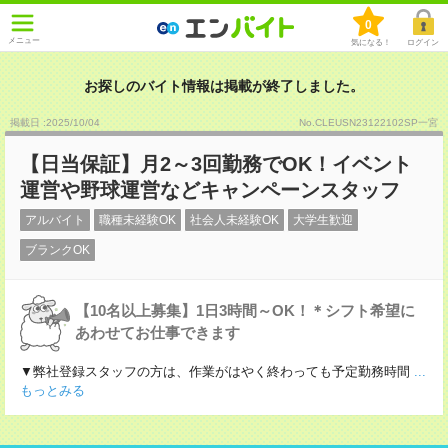
0
メニュー
気になる！
ログイン
お探しのバイト情報は掲載が終了しました。
掲載日 :2025
/
10
/
04
No.CLEUSN23122102SP一宮
【日当保証】月2～3回勤務でOK！イベント
運営や野球運営などキャンペーンスタッフ
アルバイト
職種未経験OK
社会人未経験OK
大学生歓迎
ブランクOK
【10名以上募集】1日3時間～OK！＊シフト希望に
あわせてお仕事できます
▼弊社登録スタッフの方は、作業がはやく終わっても予定勤務時間
...
もっとみる