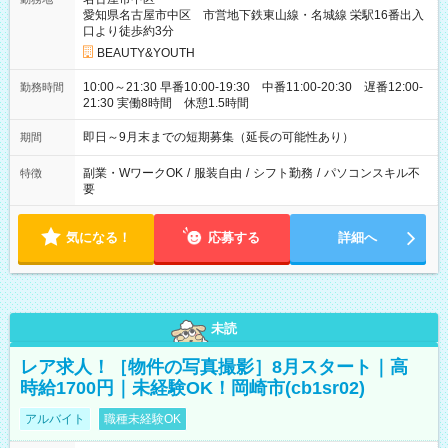
愛知県名古屋市中区 市営地下鉄東山線・名城線 栄駅16番出入
口より徒歩約3分
BEAUTY&YOUTH
10:00～21:30 早番10:00-19:30 中番11:00-20:30 遅番12:00-
勤務時間
21:30 実働8時間 休憩1.5時間
即日～9月末までの短期募集（延長の可能性あり）
期間
副業・WワークOK
/
服装自由
/
シフト勤務
/
パソコンスキル不
特徴
要
気になる！
応募する
詳細へ
未読
レア求人！［物件の写真撮影］8月スタート｜高
時給1700円｜未経験OK！岡崎市(cb1sr02)
アルバイト
職種未経験OK