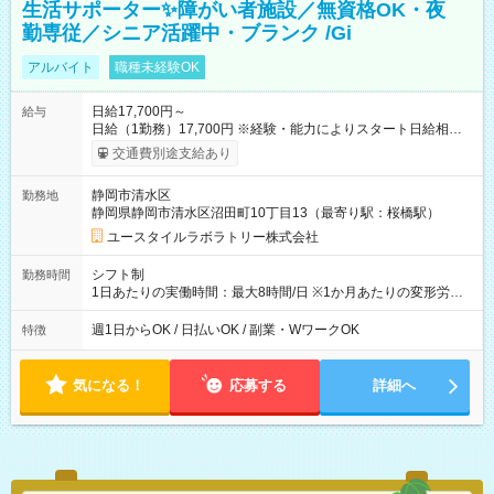
生活サポーター✨障がい者施設／無資格OK・夜
勤専従／シニア活躍中・ブランク /Gi
アルバイト
職種未経験OK
日給17,700円～
給与
日給（1勤務）17,700円 ※経験・能力によりスタート日給相談
可・昇給可 【試用期間】試用期間あり 試用期間の長さ：3ヶ月
交通費別途支給あり
雇用形態、給与は本採用時と同じです。
静岡市清水区
勤務地
静岡県静岡市清水区沼田町10丁目13（最寄り駅：桜橋駅）
ユースタイルラボラトリー株式会社
シフト制
勤務時間
1日あたりの実働時間：最大8時間/日 ※1か月あたりの変形労働
制（週平均40時間以内） 夜勤：17:00-翌09:00（休憩2時間）
週1日からOK / 日払いOK / 副業・WワークOK
特徴
気になる！
応募する
詳細へ