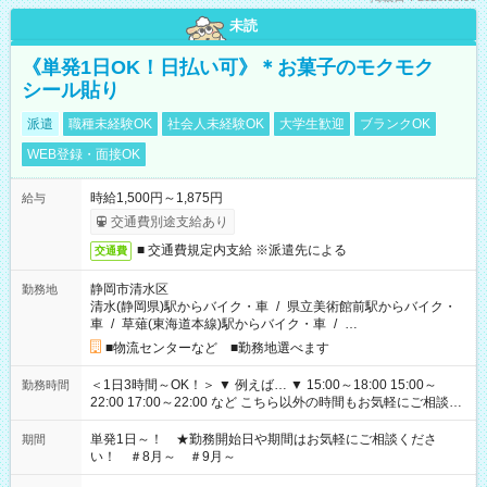
未読
《単発1日OK！日払い可》＊お菓子のモクモク
シール貼り
派遣
職種未経験OK
社会人未経験OK
大学生歓迎
ブランクOK
WEB登録・面接OK
時給1,500円～1,875円
給与
交通費別途支給あり
■ 交通費規定内支給 ※派遣先による
交通費
静岡市清水区
勤務地
清水(静岡県)駅からバイク・車
/
県立美術館前駅からバイク・
車
/
草薙(東海道本線)駅からバイク・車
/
…
■物流センターなど ■勤務地選べます
＜1日3時間～OK！＞ ▼ 例えば… ▼ 15:00～18:00 15:00～
勤務時間
22:00 17:00～22:00 など こちら以外の時間もお気軽にご相談く
ださい！
単発1日～！ ★勤務開始日や期間はお気軽にご相談くださ
期間
い！ ＃8月～ ＃9月～