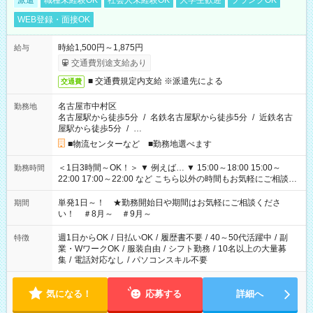
派遣
職種未経験OK
社会人未経験OK
大学生歓迎
ブランクOK
WEB登録・面接OK
時給1,500円～1,875円
給与
交通費別途支給あり
■ 交通費規定内支給 ※派遣先による
交通費
名古屋市中村区
勤務地
名古屋駅から徒歩5分
/
名鉄名古屋駅から徒歩5分
/
近鉄名古
屋駅から徒歩5分
/
…
■物流センターなど ■勤務地選べます
＜1日3時間～OK！＞ ▼ 例えば… ▼ 15:00～18:00 15:00～
勤務時間
22:00 17:00～22:00 など こちら以外の時間もお気軽にご相談く
ださい！
単発1日～！ ★勤務開始日や期間はお気軽にご相談くださ
期間
い！ ＃8月～ ＃9月～
週1日からOK
/
日払いOK
/
履歴書不要
/
40～50代活躍中
/
副
特徴
業・WワークOK
/
服装自由
/
シフト勤務
/
10名以上の大量募
集
/
電話対応なし
/
パソコンスキル不要
気になる！
応募する
詳細へ