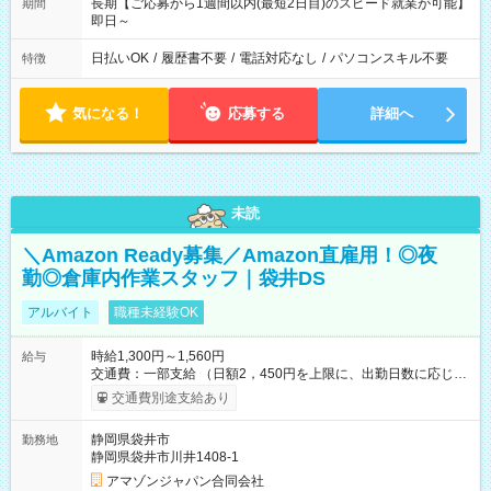
長期【ご応募から1週間以内(最短2日目)のスピード就業が可能】
期間
即日～
日払いOK
/
履歴書不要
/
電話対応なし
/
パソコンスキル不要
特徴
気になる！
応募する
詳細へ
未読
＼Amazon Ready募集／Amazon直雇用！◎夜
勤◎倉庫内作業スタッフ｜袋井DS
アルバイト
職種未経験OK
時給1,300円～1,560円
給与
交通費：一部支給 （日額2，450円を上限に、出勤日数に応じて
実費支給） ※22:00～翌5:00までは時給25%UP！ ■給与前払い
交通費別途支給あり
制度あり ※前払い額の上限あり、手数料無料（Amazon負担）
そのほか所定の条件が適用されます 【試用期間】試用期間なし
静岡県袋井市
勤務地
静岡県袋井市川井1408-1
アマゾンジャパン合同会社