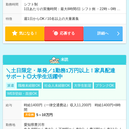
シフト制
勤務時間
1日あたりの実働時間：最大8時間/日 シフト例 ・22時～0時 入
社後、就業可能シフトをご確認の上、申請してください。
週1日からOK / 10名以上の大量募集
特徴
気になる！
応募する
詳細へ
未読
＼土日限定・単発／1勤務1万円以上！家具配達
サポート◎大学生活躍中
派遣
職種未経験OK
社会人未経験OK
大学生歓迎
ブランクOK
WEB登録・面接OK
時給1400円（一律交通費込）収入11,200円 時給1400円×8時
給与
間
5～10万円
月収例
愛知県豊川市
勤務地