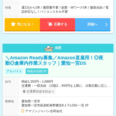
週1日からOK
/
履歴書不要
/
副業・WワークOK
/
服装自由
/
電
特徴
話対応なし
/
パソコンスキル不要
気になる！
応募する
詳細へ
未読
＼Amazon Ready募集／Amazon直雇用！◎夜
勤◎倉庫内作業スタッフ｜愛知一宮DS
アルバイト
職種未経験OK
時給1,350円～1,688円
給与
交通費：一部支給 （日額2，450円を上限に、出勤日数に応じて
実費支給） ※22:00～翌5:00までは時給25%UP！ ■給与前払い
交通費別途支給あり
制度あり ※前払い額の上限あり、手数料無料（Amazon負担）
そのほか所定の条件が適用されます 【試用期間】試用期間なし
愛知県一宮市
勤務地
愛知県一宮市萩原町林野鷺宮8-1 T-LOGI 一宮 2F
アマゾンジャパン合同会社