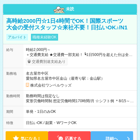
未読
高時給2000円☆1日4時間でOK！国際スポーツ
大会の受付スタッフ☆来社不要！日払いOK♪/N1
アルバイト
職種未経験OK
時給2,000円～
給与
＋交通費支給 ★交通費一部支給！ ┗1日500円を超えた分は全額
支給！ ※往復500円以内の方は自己負担となります ★日払い
交通費別途支給あり
OK！（規定あり） ┗働いたその日に現金GET♪ お仕事後はコン
ビニATMから 日払い分を引き落とせます！ 【試用期間】試用
名古屋市中区
勤務地
期間なし
愛知県名古屋市中区金山（最寄り駅：金山駅）
株式会社ワンベルウッズ
勤務時間は指定なし
勤務時間
変形労働時間制 想定労働時間170時間/月 ☆シフト例 ＊8/15～
10/26 全日共通 08：00～12：00 17：00～21：00 ＊8/31
～9/19のみ下記シフトもあります！ 12：00～16：00 ＊9/6～
単発・1日のみOK
期間
10/6、10/11～26のみ下記シフトもあります！ 07：00～11：
00
日払いOK / 副業・WワークOK
特徴
気になる！
応募する
詳細へ