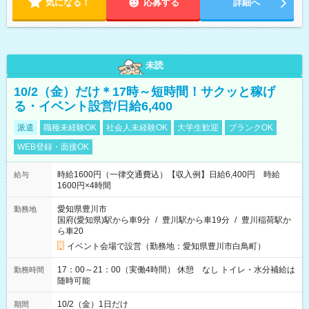
気になる！
応募する
詳細へ
未読
10/2（金）だけ＊17時～短時間！サクッと稼げ
る・イベント設営/日給6,400
派遣
職種未経験OK
社会人未経験OK
大学生歓迎
ブランクOK
WEB登録・面接OK
時給1600円（一律交通費込）【収入例】日給6,400円 時給
給与
1600円×4時間
愛知県豊川市
勤務地
国府(愛知県)駅から車9分
/
豊川駅から車19分
/
豊川稲荷駅か
ら車20
イベント会場で設営（勤務地：愛知県豊川市白鳥町）
17：00～21：00（実働4時間） 休憩 なし トイレ・水分補給は
勤務時間
随時可能
10/2（金）1日だけ
期間