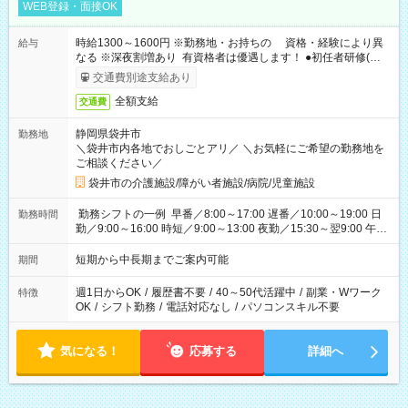
WEB登録・面接OK
時給1300～1600円 ※勤務地・お持ちの 資格・経験により異
給与
なる ※深夜割増あり 有資格者は優遇します！ ●初任者研修(ヘル
パー2級) ：時給1400円以上 ●看護師 ：時給2000円以上
交通費別途支給あり
全額支給
交通費
静岡県袋井市
勤務地
＼袋井市内各地でおしごとアリ／ ＼お気軽にご希望の勤務地を
ご相談ください／
袋井市の介護施設/障がい者施設/病院/児童施設
勤務シフトの一例 早番／8:00～17:00 遅番／10:00～19:00 日
勤務時間
勤／9:00～16:00 時短／9:00～13:00 夜勤／15:30～翌9:00 午後
勤務／12:00～21:00
短期から中長期までご案内可能
期間
週1日からOK
/
履歴書不要
/
40～50代活躍中
/
副業・Wワーク
特徴
OK
/
シフト勤務
/
電話対応なし
/
パソコンスキル不要
気になる！
応募する
詳細へ