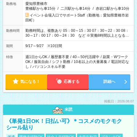
愛知県豊橋市
勤務地
豊橋駅から車15分
/
二川駅から車14分
/
赤岩口駅から車10分
イベント会場入口でサポートStaff（勤務地：愛知県豊橋市岩
田町）
勤務時間は、複数あり 05：00～15：30 07：30～22：30 08：
勤務時間
30～17：00 17：00～24：30 など ※実働8時間以上となる勤
務もあります。 【休憩】60分+他休憩あり 交替で取得します。
安全面に配慮しこまめな休憩があります。
9/17～9/27 ※10日間
期間
週1日からOK
/
履歴書不要
/
40～50代活躍中
/
副業・Wワーク
特徴
OK
/
服装自由
/
シフト勤務
/
10名以上の大量募集
/
電話対応な
し
/
パソコンスキル不要
気になる！
応募する
詳細へ
掲載日：2026.08.07
未読
《単発1日OK！日払い可》＊コスメのモクモク
シール貼り