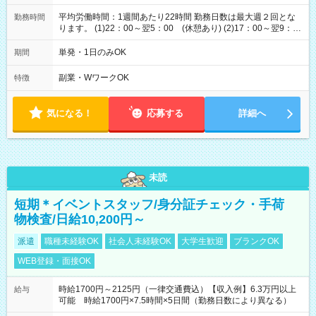
平均労働時間：1週間あたり22時間 勤務日数は最大週２回とな
勤務時間
ります。 (1)22：00～翌5：00 (休憩あり) (2)17：00～翌9：
00 (休憩あり) ３６協定提出済 平均労働時間：1週間あたり22
時間 勤務日数は最大週２回となります。 (1)22：00～翌5：00
単発・1日のみOK
期間
(休憩あり) (2)17：00～翌9：00 (休憩あり) ３６協定提出済
副業・WワークOK
特徴
気になる！
応募する
詳細へ
未読
短期＊イベントスタッフ/身分証チェック・手荷
物検査/日給10,200円～
派遣
職種未経験OK
社会人未経験OK
大学生歓迎
ブランクOK
WEB登録・面接OK
時給1700円～2125円（一律交通費込）【収入例】6.3万円以上
給与
可能 時給1700円×7.5時間×5日間（勤務日数により異なる）