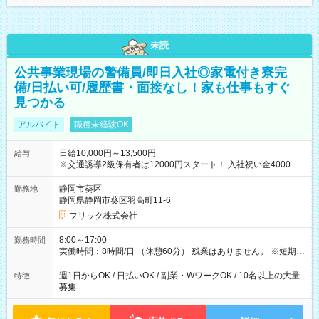
未読
公共事業現場の警備員/即日入社◎家電付き寮完
備/日払い可/履歴書・面接なし！家も仕事もすぐ
見つかる
アルバイト
職種未経験OK
日給10,000円～13,500円
給与
※交通誘導2級保有者は12000円スタート！ 入社祝い金4000円
【試用期間】試用期間なし
静岡市葵区
勤務地
静岡県静岡市葵区羽高町11-6
フリック株式会社
8:00～17:00
勤務時間
実働時間：8時間/日 （休憩60分） 残業はありません。 ※短期の
募集は行っておりません。予めご了承くださいませ。
週1日からOK / 日払いOK / 副業・WワークOK / 10名以上の大量
特徴
募集