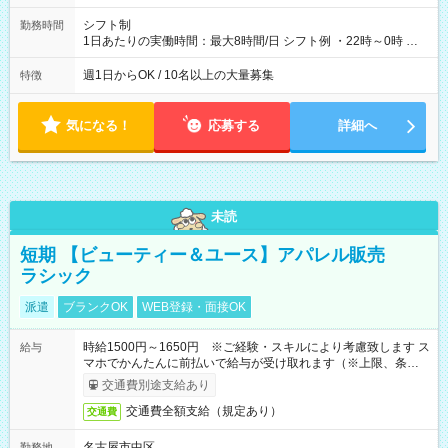
シフト制
勤務時間
1日あたりの実働時間：最大8時間/日 シフト例 ・22時～0時 入
社後、就業可能シフトをご確認の上、申請してください。
週1日からOK / 10名以上の大量募集
特徴
気になる！
応募する
詳細へ
未読
短期 【ビューティー＆ユース】アパレル販売
ラシック
派遣
ブランクOK
WEB登録・面接OK
時給1500円～1650円 ※ご経験・スキルにより考慮致します ス
給与
マホでかんたんに前払いで給与が受け取れます（※上限、条件
あり）
交通費別途支給あり
交通費全額支給（規定あり）
交通費
名古屋市中区
勤務地