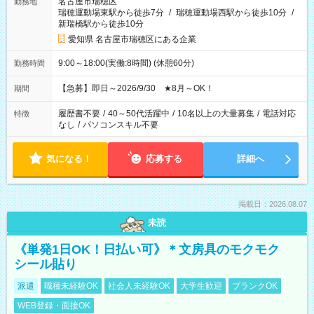
名古屋市瑞穂区
勤務地
瑞穂運動場東駅から徒歩7分
/
瑞穂運動場西駅から徒歩10分
/
新瑞橋駅から徒歩10分
愛知県 名古屋市瑞穂区にある企業
9:00～18:00(実働:8時間) (休憩60分)
勤務時間
【急募】即日～2026/9/30 ★8月～OK！
期間
履歴書不要
/
40～50代活躍中
/
10名以上の大量募集
/
電話対応
特徴
なし
/
パソコンスキル不要
気になる！
応募する
詳細へ
掲載日：2026.08.07
未読
《単発1日OK！日払い可》＊文房具のモクモク
シール貼り
派遣
職種未経験OK
社会人未経験OK
大学生歓迎
ブランクOK
WEB登録・面接OK