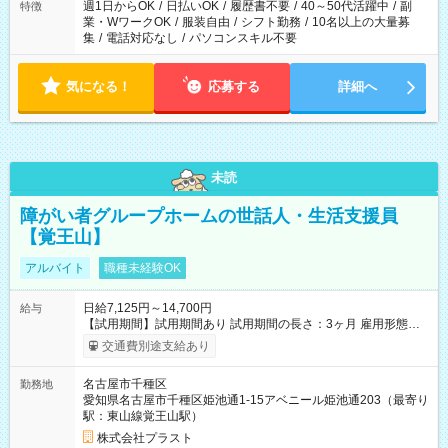
週1日からOK
/
日払いOK
/
履歴書不要
/
40～50代活躍中
/
副
特徴
業・WワークOK
/
服装自由
/
シフト勤務
/
10名以上の大量募
集
/
電話対応なし
/
パソコンスキル不要
気になる！
応募する
詳細へ
未読
障がい者グループホームの世話人・生活支援員
【覚王山】
アルバイト
職種未経験OK
日給7,125円～14,700円
給与
【試用期間】試用期間あり 試用期間の長さ：3ヶ月 雇用形態、
給与は本採用時と同じです。
交通費別途支給あり
名古屋市千種区
勤務地
愛知県名古屋市千種区姫池通1-15アベニール姫池通203（最寄り
駅：東山線覚王山駅）
株式会社プラスト