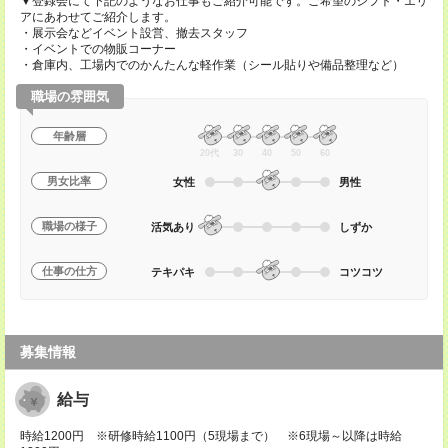
▼登録会にて下記のようなお仕事もご紹介可能です。ご希望のシフト・エリ
アにあわせてご紹介します。
・展示会などイベント設営、撤去スタッフ
・イベントでの物販コーナー
・倉庫内、工場内でのかんたんな軽作業（シール貼りや備品整理など）
職場の雰囲気
年齢層
20代
30
40
50
60
男女比率
女性
男性
職場の様子
活気あり
しずか
仕事の仕方
テキパキ
コツコツ
募集情報
給与
時給1200円 ※研修時給1100円（5現場まで） ※6現場～以降は時給