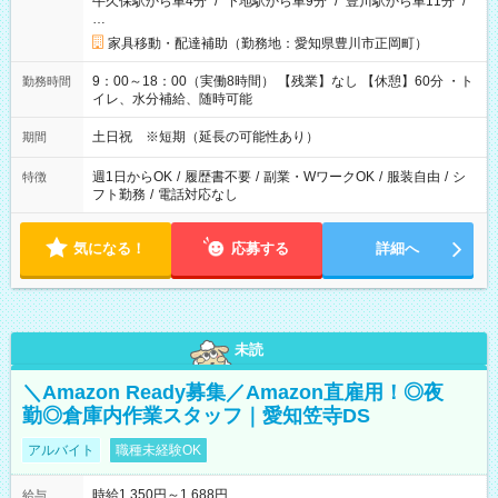
牛久保駅から車4分
/
下地駅から車9分
/
豊川駅から車11分
/
…
家具移動・配達補助（勤務地：愛知県豊川市正岡町）
9：00～18：00（実働8時間） 【残業】なし 【休憩】60分 ・ト
勤務時間
イレ、水分補給、随時可能
土日祝 ※短期（延長の可能性あり）
期間
週1日からOK
/
履歴書不要
/
副業・WワークOK
/
服装自由
/
シ
特徴
フト勤務
/
電話対応なし
気になる！
応募する
詳細へ
未読
＼Amazon Ready募集／Amazon直雇用！◎夜
勤◎倉庫内作業スタッフ｜愛知笠寺DS
アルバイト
職種未経験OK
時給1,350円～1,688円
給与