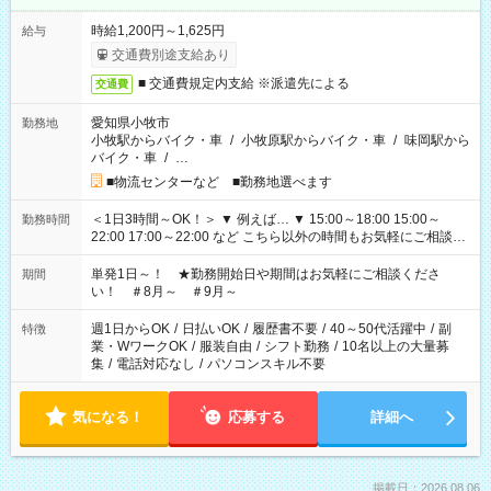
時給1,200円～1,625円
給与
交通費別途支給あり
■ 交通費規定内支給 ※派遣先による
交通費
愛知県小牧市
勤務地
小牧駅からバイク・車
/
小牧原駅からバイク・車
/
味岡駅から
バイク・車
/
…
■物流センターなど ■勤務地選べます
＜1日3時間～OK！＞ ▼ 例えば… ▼ 15:00～18:00 15:00～
勤務時間
22:00 17:00～22:00 など こちら以外の時間もお気軽にご相談く
ださい！
単発1日～！ ★勤務開始日や期間はお気軽にご相談くださ
期間
い！ ＃8月～ ＃9月～
週1日からOK
/
日払いOK
/
履歴書不要
/
40～50代活躍中
/
副
特徴
業・WワークOK
/
服装自由
/
シフト勤務
/
10名以上の大量募
集
/
電話対応なし
/
パソコンスキル不要
気になる！
応募する
詳細へ
掲載日：2026.08.06