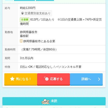
時給1200円
給与
交通費別途支給あり
613円／1日あたり ※1日の交通費上限＝74円×所定労
交通費
働時間
静岡県藤枝市
勤務地
藤枝駅
静岡県藤枝市にある企業
（実働7.75時間／休憩60分）
勤務時間
3カ月以内
期間
日払いOK
/
電話対応なし
/
パソコンスキル不要
特徴
気になる！
応募する
詳細へ
未読