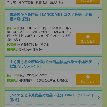
気になる！
寄り駅：福岡市営地下鉄空港線 唐人町駅）
未経験から高時給【LANCOME】コスメ販売 岩田
屋本店[派遣]
[給 与]
時給1550円～1790円 ※BA経験：1年未
満1550円／1～3年未満1640円／3～5年未満1710
円／5年以上1790円 ●スマホで前払いOK（※上限、
条件あり）
気になる！
[交通費]
交通費全額支給（規定あり）
[勤務地]
天神駅から徒歩5分
すぐ働ける☆糟屋郡駅近☆商品検品作業☆未経験者
歓迎☆[アルバイト]
[給 与]
時給1,250円～1,500円
[勤務地]
福岡県福岡市博多区会社所在地/博多区
気になる！
アイスなど冷凍食品の検品・仕分_H6933（1130-20）
[派遣]