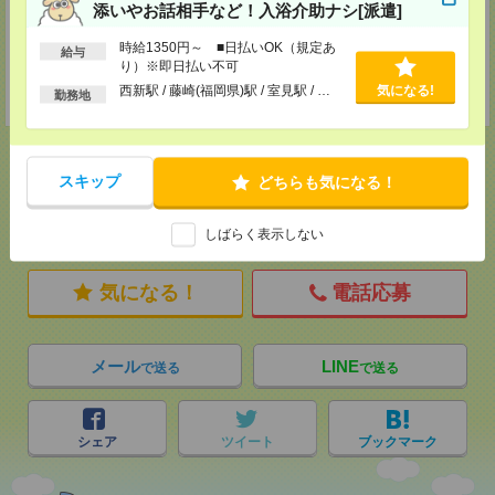
添いやお話相手など！入浴介助ナシ[派遣]
MAIL：
tenshoku@nikken-ts.jp
担当：採用担当
時給1350円～ ■日払いOK（規定あ
給与
登録交通費
り）※即日払い不可
西新駅 / 藤崎(福岡県)駅 / 室見駅 / …
気になる!
★今ならご来社登録でQUOカード2000円分をプレゼント中★
勤務地
スキップ
どちらも気になる！
応募ページへ
しばらく表示しない
気になる！
電話応募
メール
LINE
で送る
で送る
シェア
ツイート
ブックマーク