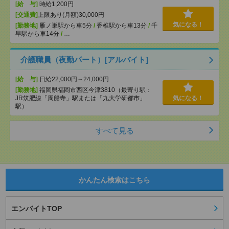
[給 与]
時給1,200円
[交通費]
上限あり(月額)30,000円
気になる！
[勤務地]
雁ノ巣駅から車5分
/
香椎駅から車13分
/
千
早駅から車14分
/
…
介護職員（夜勤パート）[アルバイト]
[給 与]
日給22,000円～24,000円
[勤務地]
福岡県福岡市西区今津3810（最寄り駅：
JR筑肥線「周船寺」駅または「九大学研都市」
気になる！
駅）
すべて見る
かんたん検索はこちら
エンバイトTOP