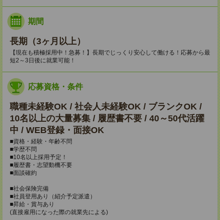
期間
長期（3ヶ月以上）
【現在も積極採用中！急募！】長期でじっくり安心して働ける！応募から最
短2～3日後に就業可能！
応募資格・条件
職種未経験OK / 社会人未経験OK / ブランクOK /
10名以上の大量募集 / 履歴書不要 / 40～50代活躍
中 / WEB登録・面接OK
■資格・経験・年齢不問
■学歴不問
■10名以上採用予定！
■履歴書・志望動機不要
■面談確約
■社会保険完備
■社員登用あり（紹介予定派遣）
■昇給・賞与あり
(直接雇用になった際の就業先による)