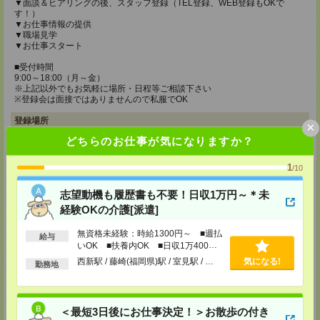
▼面談＆ヒアリングの後、スタッフ登録（TEL登録、WEB登録もOKで
す！）
▼お仕事情報の提供
▼職場見学
▼お仕事スタート
■受付時間
9:00～18:00（月～金）
※上記以外でもお気軽に場所・日程等ご相談下さい
※登録会は面接ではありませんので私服でOK
登録場所
×
どちらのお仕事が気になりますか？
メディカルケア事業部 博多オフィス
福岡県福岡市博多区博多駅前2-1-1 福岡朝日ビル 5F 510号室
1
/10
TEL：0120-802-274
MAIL：
tenshoku@nikken-ts.jp
担当：採用担当
志望動機も履歴書も不要！日収1万円～＊未
経験OKの介護[派遣]
メディカルケア事業部 小倉オフィス
福岡県北九州市小倉北区米町1-3-1 明治安田生命北九州ビル3F
無資格未経験：時給1300円～ ■週払
給与
いOK ■扶養内OK ■日収1万400円
TEL：0120-802-274
以上
MAIL：
tenshoku@nikken-ts.jp
西新駅 / 藤崎(福岡県)駅 / 室見駅 / …
気になる!
勤務地
担当：採用担当
メディカルケア事業部 熊本オフィス
熊本県熊本市中央区花畑町1-7 MY熊本ビル2F 2-3号室
＜最短3日後にお仕事決定！＞お散歩の付き
TEL：0120-917-473