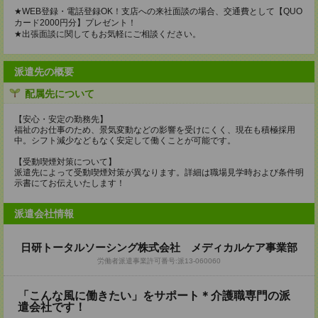
★WEB登録・電話登録OK！支店への来社面談の場合、交通費として【QUO
カード2000円分】プレゼント！
★出張面談に関してもお気軽にご相談ください。
派遣先の概要
配属先について
【安心・安定の勤務先】
福祉のお仕事のため、景気変動などの影響を受けにくく、現在も積極採用
中。シフト減少などもなく安定して働くことが可能です。
【受動喫煙対策について】
派遣先によって受動喫煙対策が異なります。詳細は職場見学時および条件明
示書にてお伝えいたします！
派遣会社情報
日研トータルソーシング株式会社 メディカルケア事業部
労働者派遣事業許可番号:派13-060060
「こんな風に働きたい」をサポート＊介護職専門の派
遣会社です！