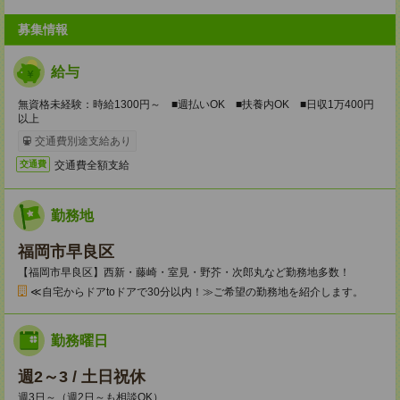
募集情報
給与
無資格未経験：時給1300円～ ■週払いOK ■扶養内OK ■日収1万400円
以上
交通費別途支給あり
交通費全額支給
交通費
勤務地
福岡市早良区
【福岡市早良区】西新・藤崎・室見・野芥・次郎丸など勤務地多数！
≪自宅からドアtoドアで30分以内！≫ご希望の勤務地を紹介します。
勤務曜日
週2～3 / 土日祝休
週3日～（週2日～も相談OK）