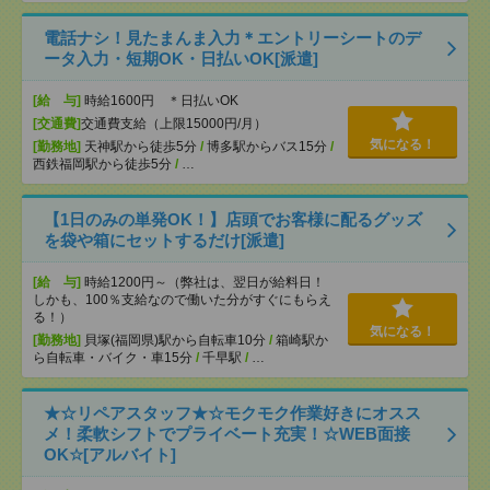
電話ナシ！見たまんま入力＊エントリーシートのデ
ータ入力・短期OK・日払いOK[派遣]
[給 与]
時給1600円 ＊日払いOK
[交通費]
交通費支給（上限15000円/月）
気になる！
[勤務地]
天神駅から徒歩5分
/
博多駅からバス15分
/
西鉄福岡駅から徒歩5分
/
…
【1日のみの単発OK！】店頭でお客様に配るグッズ
を袋や箱にセットするだけ[派遣]
[給 与]
時給1200円～（弊社は、翌日が給料日！
しかも、100％支給なので働いた分がすぐにもらえ
る！）
気になる！
[勤務地]
貝塚(福岡県)駅から自転車10分
/
箱崎駅か
ら自転車・バイク・車15分
/
千早駅
/
…
★☆リペアスタッフ★☆モクモク作業好きにオスス
メ！柔軟シフトでプライベート充実！☆WEB面接
OK☆[アルバイト]