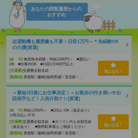
あなたの閲覧履歴からの
おすすめ
志望動機も履歴書も不要！日収1万円～＊未経験OK
の介護[派遣]
[給 与]
無資格未経験：時給1300円～ ■週払い
OK ■扶養内OK ■日収1万400円以上
[交通費]
交通費全額支給
気になる！
[勤務地]
西新駅
/
藤崎(福岡県)駅
/
室見駅
/
…
＜最短3日後にお仕事決定！＞お散歩の付き添いやお
話相手など！入浴介助ナシ[派遣]
[給 与]
時給1350円～ ■日払いOK（規定あり）
※即日払い不可
[交通費]
交通費全額支給 ■ガソリン代も全額支給
気になる！
（規定あり） ■無料駐車場もご相談ください
[勤務地]
西新駅
/
藤崎(福岡県)駅
/
室見駅
/
…