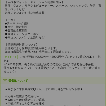
【★ベネフィット・ステーション利用可能★】
旅行、グルメ、リラク＆ビューティー、スポーツ、ショッピング、学習、育
児、ペットなど
各種ジャンルのお得な特典多数！
＜一例＞
◆テーマパーク割引
◆宿泊、旅行割引
◆各種飲食店割引
◆飲食チェーン店クーポン
◆サロン、スパ、ジム割引など
【受動喫煙対策について】
派遣先により受動喫煙対策が異なります。
詳細は職場見学時及び条件明示書にて通知致します。
ご来社登録でQUOカード2000円分プレゼント♪週払いOK！（規
ポイント！
定あり）
☆1981年創業。長く続く実績があるので安心♪ご紹介できるお仕事多数！
選べる条件が多いって、実は重要なこと。安心の「ニッケン」で一緒に働き
ましょう♪
登録について
★今ならご来社登録でQUOカード2000円分をプレゼント中★
≪応募～就業までの流れ≫
▼Webまたはお電話にてご応募
▼日研メディカルケアから連絡