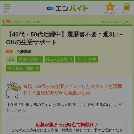
0
メニュー
気になる！
ログイン
NEW
掲載日 :2026
/
08
/
05
No.NTKOHK21_NMT
【40代・50代活躍中】履歴書不要＊週3日～
OKの生活サポート
職種：
介護関連
派遣
職種未経験OK
社会人未経験OK
ブランクOK
WEB登録・面接OK
40代・50代から介護デビューしたスタッフも活躍
中！＊週3日OKだから負担少なめ
【介護の仕事は初めてという方も大歓迎！】お任せするのは、お話
...
もっとみる
応募が集まった時点で掲載終了
この求人は応募が集まり次第、掲載終了致します。予めご理解くださ