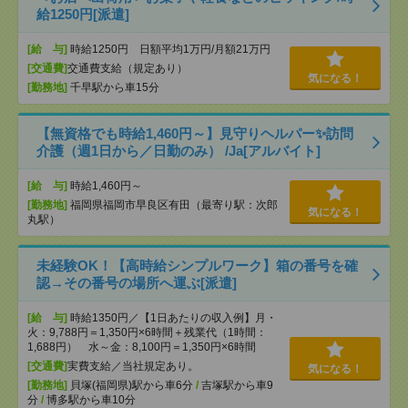
給1250円[派遣]
[給 与]
時給1250円 日額平均1万円/月額21万円
[交通費]
交通費支給（規定あり）
気になる！
[勤務地]
千早駅から車15分
【無資格でも時給1,460円～】見守りヘルパー✨訪問
介護（週1日から／日勤のみ） /Ja[アルバイト]
[給 与]
時給1,460円～
[勤務地]
福岡県福岡市早良区有田（最寄り駅：次郎
気になる！
丸駅）
未経験OK！【高時給シンプルワーク】箱の番号を確
認→その番号の場所へ運ぶ[派遣]
[給 与]
時給1350円／【1日あたりの収入例】月・
火：9,788円＝1,350円×6時間＋残業代（1時間：
1,688円） 水～金：8,100円＝1,350円×6時間
[交通費]
実費支給／当社規定あり。
気になる！
[勤務地]
貝塚(福岡県)駅から車6分
/
吉塚駅から車9
分
/
博多駅から車10分