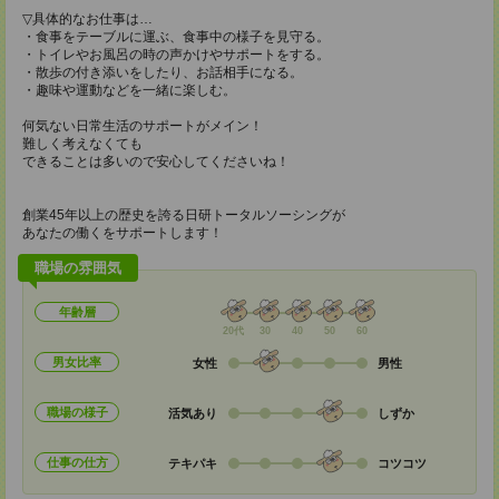
▽具体的なお仕事は…
・食事をテーブルに運ぶ、食事中の様子を見守る。
・トイレやお風呂の時の声かけやサポートをする。
・散歩の付き添いをしたり、お話相手になる。
・趣味や運動などを一緒に楽しむ。
何気ない日常生活のサポートがメイン！
難しく考えなくても
できることは多いので安心してくださいね！
創業45年以上の歴史を誇る日研トータルソーシングが
あなたの働くをサポートします！
職場の雰囲気
年齢層
20代
30
40
50
60
男女比率
女性
男性
職場の様子
活気あり
しずか
仕事の仕方
テキパキ
コツコツ