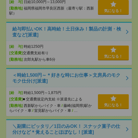
[給 与]
日給10,000円～13,000円
[勤務地]
福岡県福岡市早良区西新（最寄り駅：西新
気になる！
駅）
給与即払いOK！高時給！土日休み！製品の計測・検
査など[派遣]
[給 与]
時給1250円
[交通費]
交通費支給有り
気になる！
[勤務地]
次郎丸駅から車6分
＜時給1,500円～＊好きな時にお仕事＞文房具のモク
モク仕分け[派遣]
[給 与]
時給1,500円～1,875円
[交通費]
■ 交通費規定内支給 ※派遣先による
気になる！
[勤務地]
西新駅からバイク・車
/
藤崎(福岡県)駅か
らバイク・車
/
室見駅からバイク・車
/
…
＼副業にピッタリ／1日のみOK！ スナック菓子の仕
分けなど＊覚えることほぼなし！[派遣]