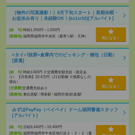
［物件の写真撮影！］8月下旬スタート｜長期休暇・
お盆休み有り｜未経験OK！(ks1sr02)[アルバイト]
[給 与]
時給1,550円～1,550円
[勤務地]
福岡県福岡市中央区（最寄り駅：天神）
気になる！
<タイパ抜群>倉庫内でのピッキング・梱包（日勤）
[派遣]
[給 与]
時給1300円 ※交通費全額支給（規定あ
り） 【月収例】20.4万円（21日勤務 ※残業なしの
場合）
気になる！
[交通費]
交通費支給あり
[勤務地]
東比恵駅
/
博多駅
/
福岡空港(鉄道)駅
みずほPayPay（ペイペイ）ドーム福岡警備スタッフ
[アルバイト]
[給 与]
日給9,440円～10,400円
[勤務地]
福岡県福岡市中央区地行浜２－２－２（最