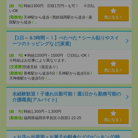
[給 与]
時給1300円 日収1万円～も可！ ※日払
いOK
[勤務地]
天神駅から徒歩
/
西鉄福岡駅から徒歩
/
薬
気になる！
院駅から徒歩
/
…
【1日～＆3時間～！】ぺたぺた＊シール貼りやスイ
ーツのトッピングなど[派遣]
[給 与]
▼時給1200円～1500円 ◎日払いOK！
※時給はお仕事により異なります。
[交通費]
別途支給（規定あり）
気になる！
[勤務地]
香椎駅から徒歩5分
/
天神駅から徒歩5分
/
天神南駅から徒歩5分
/
…
未経験歓迎！子連れ出勤可能！週1日から勤務可能の
介護職員[アルバイト]
[給 与]
時給1,300円～1,300円
[勤務地]
福岡県福岡市早良区小田部1-22-25
気になる！
＜お店へ出荷用＞お菓子や軽食などのピッキング/時