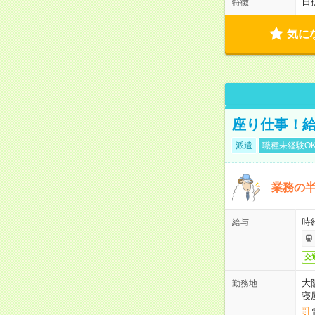
日
特徴
気に
座り仕事！給
派遣
職種未経験O
業務の
時給
給与
交
大
勤務地
寝