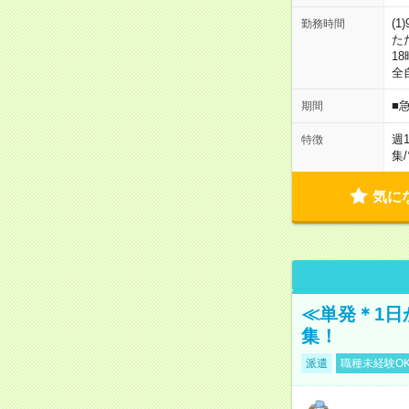
(1
勤務時間
た
18
全
■
期間
週
特徴
集
/
気に
≪単発＊1日
集！
派遣
職種未経験O