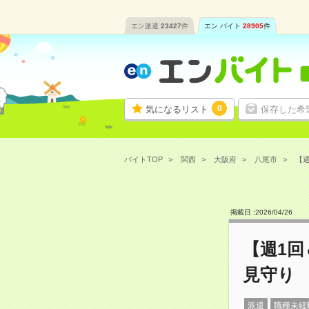
エン派遣
23427
件
エン バイト
28905
件
0
気になるリスト
保存した希
バイトTOP
関西
大阪府
八尾市
【週
掲載日 :
2026
/
04
/
26
【週1回
見守り
派遣
職種未経