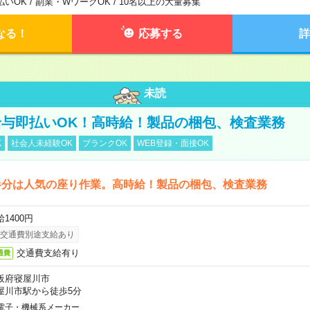
払いOK / 副業・WワークOK / 10名以上の大量募集
なる！
応募する
詳
未読
与即払いOK！高時給！製品の梱包、検査業務
K
社会人未経験OK
ブランクOK
WEB登録・面接OK
半分は人気の座り作業。高時給！製品の梱包、検査業務
1400円
交通費別途支給あり
交通費支給有り
通費
阪府寝屋川市
屋川市駅から徒歩5分
電子・機械系メーカー