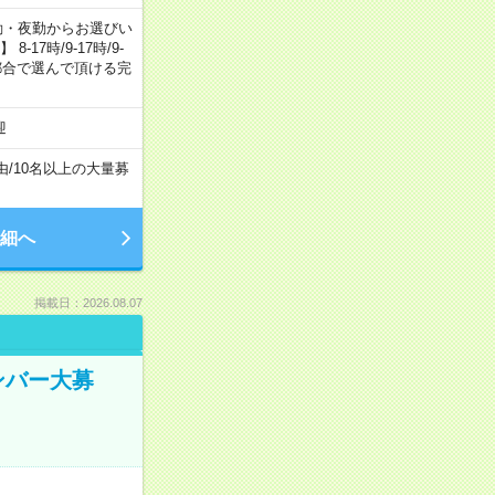
日勤・夕勤・夜勤からお選びい
7時/9-17時/9-
自身のご都合で選んで頂ける完
迎
由
/
10名以上の大量募
細へ
掲載日：2026.08.07
ンバー大募