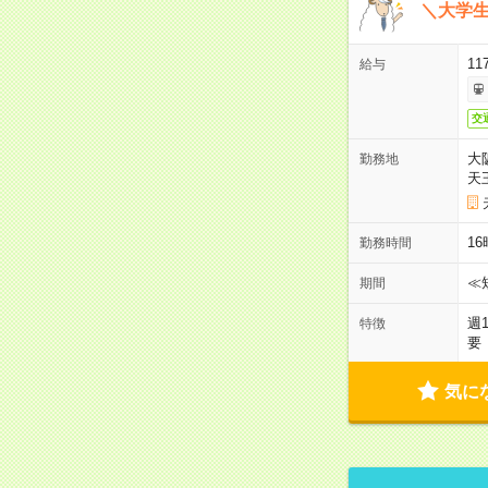
＼大学生
11
給与
交
大
勤務地
天
1
勤務時間
≪
期間
週
特徴
要
気に