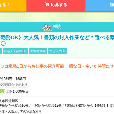
なる！
応募する
詳
未読
勤務OK》大人気！書類の封入作業など＊選べる
し〇
K
社会人未経験OK
大学生歓迎
ブランクOK
フは単発1日からお仕事の紹介可能！ 暇な日・空いた時間に
1284円～1605円
交通費別途支給あり
上限1,000円/日
通費
阪市西淀川区
幣島駅から徒歩10分
/
千船駅から徒歩12分
/
尼崎(阪神線)駅から【登録地】徒
兵庫・大阪エリアの物流倉庫内