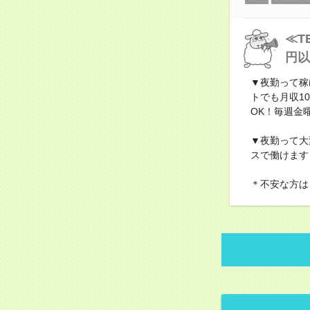
≪T
円以
▼夜勤って稼
トでも月収1
OK！毎週金
▼夜勤って大
スで働けます
＊不安な方は