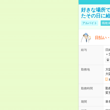
好きな場所
たその日に
アルバイト
職種未
日払い・
日給
給与
＋
大
勤務地
大
勤
勤務時間
変
単
期間