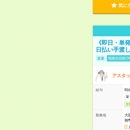
気に
《即日・単発
日払い手渡
派遣
職種未経験O
アスタッ
時給
給与
交
大
勤務地
御