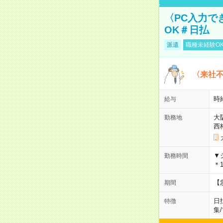
〈PC入力で
OK＃日払
派遣
職種未経験O
〈来社
時給
給与
大
勤務地
西
▼
勤務時間
＊1
【
期間
日
特徴
集
/