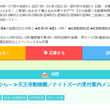
)9:00～17:00※休憩1ｈ (2)17:30～21:30 (3)21:15～翌8:00※休憩1ｈ 
だけます！ ご希望に合わせて働けるお仕事です(*^^*) 【その他選べる勤務時間】 8-1
時/10-18時/11-21時/18-22時/20-翌4時/21-翌5時/22-翌6時/0-翌8時 ご
自由シフト！
急募■ド短期1日だけOK☆ ■単発OK ■週1～OK！ ■短期勤務歓迎 ■長期勤務歓
1日からOK
/
日払いOK
/
履歴書不要
/
40～50代活躍中
/
副業・WワークOK
/
服装自
電話対応なし
/
パソコンスキル不要
なる！
応募する
詳
未読
から～≫天王寺動物園／ナイトズーの受付案内メ
K
社会人未経験OK
大学生歓迎
ブランクOK