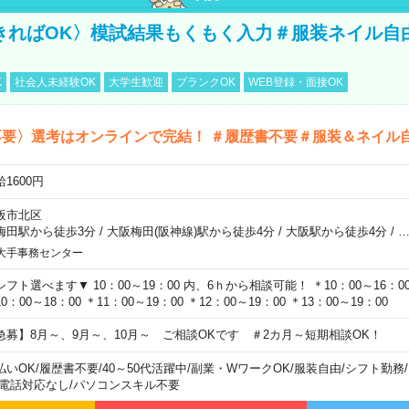
きればOK〉模試結果もくもく入力＃服装ネイル自
K
社会人未経験OK
大学生歓迎
ブランクOK
WEB登録・面接OK
不要〉選考はオンラインで完結！ ＃履歴書不要＃服装＆ネイル
1600円
阪市北区
梅田駅から徒歩3分
/
大阪梅田(阪神線)駅から徒歩4分
/
大阪駅から徒歩4分
/
大手事務センター
シフト選べます▼ 10：00～19：00 内、6ｈから相談可能！ ＊10：00～16：00 
0：00～18：00 ＊11：00～19：00 ＊12：00～19：00 ＊13：00～19：00
急募】8月～、9月～、10月～ ご相談OKです ＃2カ月～短期相談OK！
払いOK
/
履歴書不要
/
40～50代活躍中
/
副業・WワークOK
/
服装自由
/
シフト勤務
/
電話対応なし
/
パソコンスキル不要