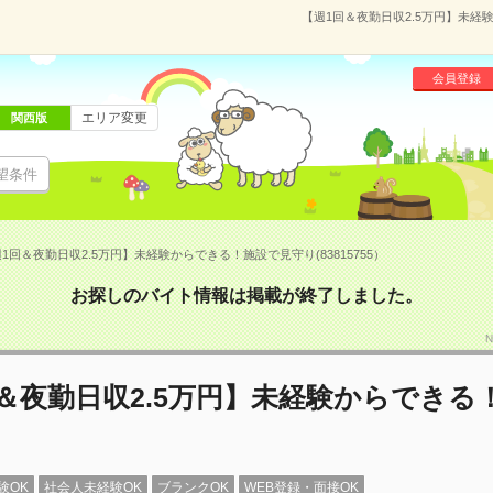
【週1回＆夜勤日収2.5万円】未経験
会員登録
エリア変更
関西版
望条件
1回＆夜勤日収2.5万円】未経験からできる！施設で見守り(83815755）
お探しのバイト情報は掲載が終了しました。
N
＆夜勤日収2.5万円】未経験からできる
験OK
社会人未経験OK
ブランクOK
WEB登録・面接OK