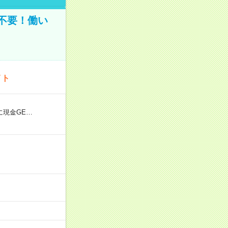
不要！働い
イト
に現金GE…