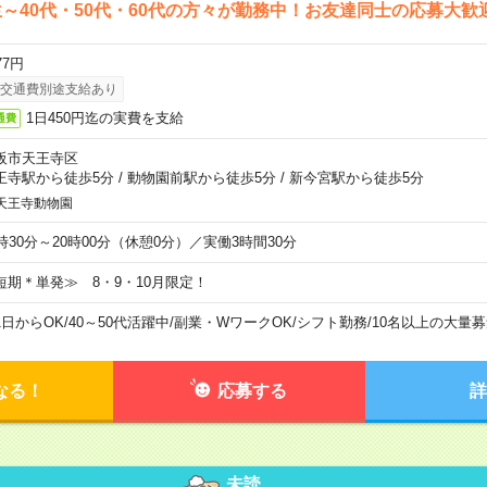
～40代・50代・60代の方々が勤務中！お友達同士の応募大歓
77円
交通費別途支給あり
1日450円迄の実費を支給
通費
阪市天王寺区
王寺駅から徒歩5分
/
動物園前駅から徒歩5分
/
新今宮駅から徒歩5分
天王寺動物園
6時30分～20時00分（休憩0分）／実働3時間30分
短期＊単発≫ 8・9・10月限定！
1日からOK
/
40～50代活躍中
/
副業・WワークOK
/
シフト勤務
/
10名以上の大量募
なる！
応募する
詳
未読