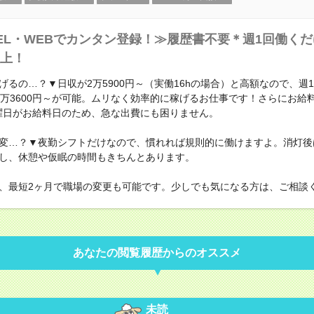
EL・WEBでカンタン登録！≫履歴書不要＊週1回働くだ
上！
げるの…？▼日収が2万5900円～（実働16hの場合）と高額なので、週
0万3600円～が可能。ムリなく効率的に稼げるお仕事です！さらにお給
曜日がお給料日のため、急な出費にも困りません。
変…？▼夜勤シフトだけなので、慣れれば規則的に働けますよ。消灯後
し、休憩や仮眠の時間もきちんとあります。
、最短2ヶ月で職場の変更も可能です。少しでも気になる方は、ご相談
あなたの閲覧履歴からのオススメ
未読