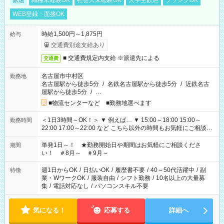
派遣
職種未経験OK
社会人未経験OK
大学生歓迎
ブランクOK
WEB登録・面接OK
時給1,500円～1,875円
給与
交通費別途支給あり
■ 交通費規定内支給 ※派遣先による
交通費
名古屋市中村区
勤務地
名古屋駅から徒歩5分
/
名鉄名古屋駅から徒歩5分
/
近鉄名古
屋駅から徒歩5分
/
…
■物流センターなど ■勤務地選べます
＜1日3時間～OK！＞ ▼ 例えば… ▼ 15:00～18:00 15:00～
勤務時間
22:00 17:00～22:00 など こちら以外の時間もお気軽にご相談く
ださい！
単発1日～！ ★勤務開始日や期間はお気軽にご相談くださ
期間
い！ ＃8月～ ＃9月～
週1日からOK
/
日払いOK
/
履歴書不要
/
40～50代活躍中
/
副
特徴
業・WワークOK
/
服装自由
/
シフト勤務
/
10名以上の大量募
集
/
電話対応なし
/
パソコンスキル不要
気になる！
応募する
詳細へ