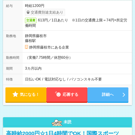
時給1200円
給与
交通費別途支給あり
613円／1日あたり ※1日の交通費上限＝74円×所定労
交通費
働時間
静岡県藤枝市
勤務地
藤枝駅
静岡県藤枝市にある企業
（実働7.75時間／休憩60分）
勤務時間
3カ月以内
期間
日払いOK
/
電話対応なし
/
パソコンスキル不要
特徴
気になる！
応募する
詳細へ
未読
高時給2000円☆1日4時間でOK！国際スポーツ