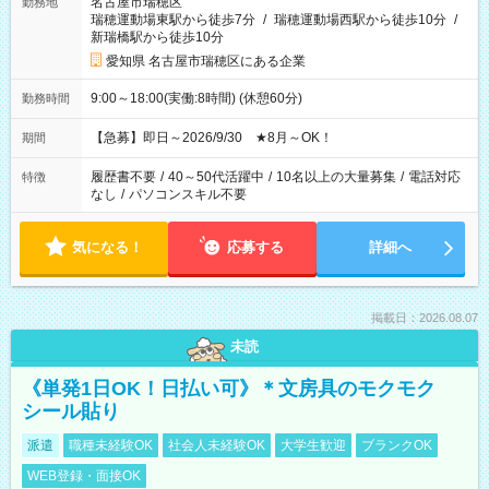
名古屋市瑞穂区
勤務地
瑞穂運動場東駅から徒歩7分
/
瑞穂運動場西駅から徒歩10分
/
新瑞橋駅から徒歩10分
愛知県 名古屋市瑞穂区にある企業
9:00～18:00(実働:8時間) (休憩60分)
勤務時間
【急募】即日～2026/9/30 ★8月～OK！
期間
履歴書不要
/
40～50代活躍中
/
10名以上の大量募集
/
電話対応
特徴
なし
/
パソコンスキル不要
気になる！
応募する
詳細へ
掲載日：2026.08.07
未読
《単発1日OK！日払い可》＊文房具のモクモク
シール貼り
派遣
職種未経験OK
社会人未経験OK
大学生歓迎
ブランクOK
WEB登録・面接OK