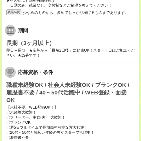
★その他にも勤務時間多数！
日勤のみ、残業なし、交替制などご希望を教えてください！
少なめのものから、多めでしっかり稼げるものまであります。
残業時間
期間
長期（3ヶ月以上）
即日～長期 ★応募から「最短2日後」に勤務OK！スタート日はご相談くだ
さい。★急募です！
応募資格・条件
職種未経験OK / 社会人未経験OK / ブランクOK /
履歴書不要 / 40～50代活躍中 / WEB登録・面接
OK
【来社不要、WEB登録OK！】
〇未経験大歓迎！
〇フリーター、主婦(夫) 大歓迎！
〇ブランクOK
〇週5日フルタイムで長期勤務可能な方大歓迎！
〇20代～50代と幅広い年齢の男女スタッフ活躍中！
〇履歴書不要