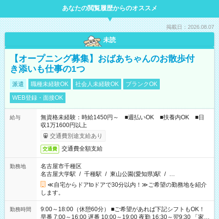
あなたの閲覧履歴からのオススメ
掲載日：2026.08.07
未読
【オープニング募集】おばあちゃんのお散歩付
き添いも仕事の1つ
派遣
職種未経験OK
社会人未経験OK
ブランクOK
WEB登録・面接OK
無資格未経験：時給1450円～ ■週払いOK ■扶養内OK ■日
給与
収1万1600円以上
交通費別途支給あり
交通費全額支給
交通費
名古屋市千種区
勤務地
名古屋大学駅
/
千種駅
/
東山公園(愛知県)駅
/
…
≪自宅からドアtoドアで30分以内！≫ご希望の勤務地を紹介
します。
9:00～18:00（休憩60分） ■ご希望があれば下記シフトもOK！
勤務時間
早番 7:00～16:00 遅番 10:00～19:00 夜勤 16:30～翌9:30 「家族