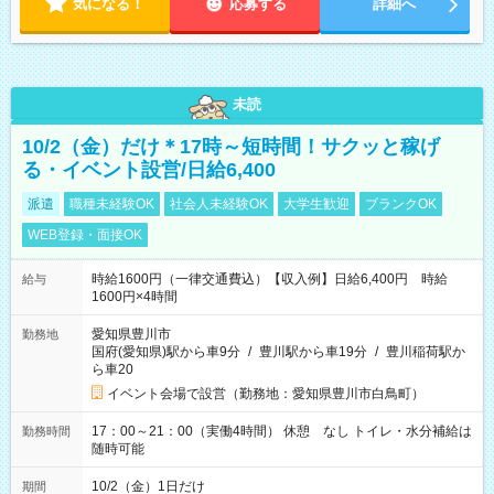
気になる！
応募する
詳細へ
未読
10/2（金）だけ＊17時～短時間！サクッと稼げ
る・イベント設営/日給6,400
派遣
職種未経験OK
社会人未経験OK
大学生歓迎
ブランクOK
WEB登録・面接OK
時給1600円（一律交通費込）【収入例】日給6,400円 時給
給与
1600円×4時間
愛知県豊川市
勤務地
国府(愛知県)駅から車9分
/
豊川駅から車19分
/
豊川稲荷駅か
ら車20
イベント会場で設営（勤務地：愛知県豊川市白鳥町）
17：00～21：00（実働4時間） 休憩 なし トイレ・水分補給は
勤務時間
随時可能
10/2（金）1日だけ
期間