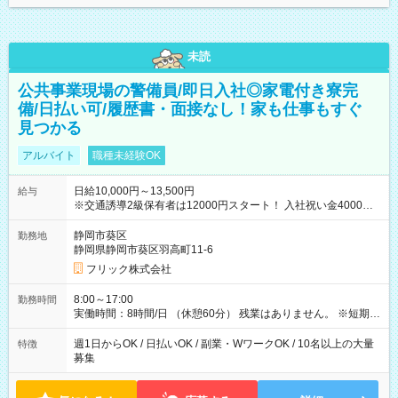
未読
公共事業現場の警備員/即日入社◎家電付き寮完
備/日払い可/履歴書・面接なし！家も仕事もすぐ
見つかる
アルバイト
職種未経験OK
日給10,000円～13,500円
給与
※交通誘導2級保有者は12000円スタート！ 入社祝い金4000円
【試用期間】試用期間なし
静岡市葵区
勤務地
静岡県静岡市葵区羽高町11-6
フリック株式会社
8:00～17:00
勤務時間
実働時間：8時間/日 （休憩60分） 残業はありません。 ※短期の
募集は行っておりません。予めご了承くださいませ。
週1日からOK / 日払いOK / 副業・WワークOK / 10名以上の大量
特徴
募集