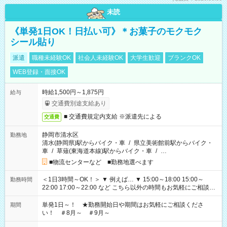
未読
《単発1日OK！日払い可》＊お菓子のモクモク
シール貼り
派遣
職種未経験OK
社会人未経験OK
大学生歓迎
ブランクOK
WEB登録・面接OK
時給1,500円～1,875円
給与
交通費別途支給あり
■ 交通費規定内支給 ※派遣先による
交通費
静岡市清水区
勤務地
清水(静岡県)駅からバイク・車
/
県立美術館前駅からバイク・
車
/
草薙(東海道本線)駅からバイク・車
/
…
■物流センターなど ■勤務地選べます
＜1日3時間～OK！＞ ▼ 例えば… ▼ 15:00～18:00 15:00～
勤務時間
22:00 17:00～22:00 など こちら以外の時間もお気軽にご相談く
ださい！
単発1日～！ ★勤務開始日や期間はお気軽にご相談くださ
期間
い！ ＃8月～ ＃9月～