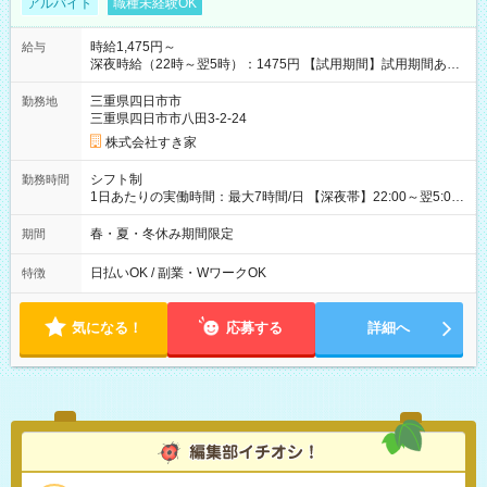
アルバイト
職種未経験OK
時給1,475円～
給与
深夜時給（22時～翌5時）：1475円 【試用期間】試用期間あり
試用期間の長さ：1ヶ月 雇用形態、給与は本採用時と同じです。
試用期間の実態は30日（※条件変更なし）ですが、切り上げで
三重県四日市市
勤務地
一ヶ月とさせていただきます。 研修制度あり：15時間(研修中も
三重県四日市市八田3-2-24
同時給）
株式会社すき家
シフト制
勤務時間
1日あたりの実働時間：最大7時間/日 【深夜帯】22:00～翌5:00
週2日～・1日2h～OK◎ ※22:00から翌5:00までは18歳以上の方
のみ勤務可能です（18歳未満の深夜業務禁止のため） ★深夜で
春・夏・冬休み期間限定
期間
も安心して働けます★ すき家では、ワンオペを禁止していま
す。 必ず、2名以上での勤務を行いますので、安心して働けま
日払いOK / 副業・WワークOK
特徴
す。
気になる！
応募する
詳細へ