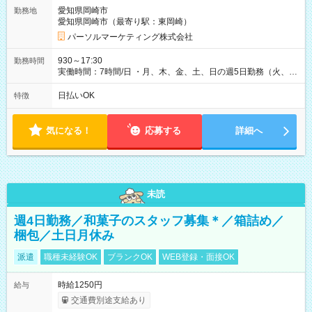
愛知県岡崎市
勤務地
愛知県岡崎市（最寄り駅：東岡崎）
パーソルマーケティング株式会社
930～17:30
勤務時間
実働時間：7時間/日 ・月、木、金、土、日の週5日勤務（火、水
は固定休です／夏季、年末年始等、長期休暇有り！） ・ワンシ
フト！ 残業ほぼナシ（0～5h/月）
日払いOK
特徴
気になる！
応募する
詳細へ
未読
週4日勤務／和菓子のスタッフ募集＊／箱詰め／
梱包／土日月休み
派遣
職種未経験OK
ブランクOK
WEB登録・面接OK
時給1250円
給与
交通費別途支給あり