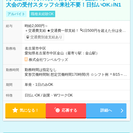
大会の受付スタッフ☆来社不要！日払いOK♪/N1
アルバイト
職種未経験OK
時給2,000円～
給与
＋交通費支給 ★交通費一部支給！ ┗1日500円を超えた分は全額
支給！ ※往復500円以内の方は自己負担となります ★日払い
交通費別途支給あり
OK！（規定あり） ┗働いたその日に現金GET♪ お仕事後はコン
ビニATMから 日払い分を引き落とせます！ 【試用期間】試用
名古屋市中区
勤務地
期間なし
愛知県名古屋市中区金山（最寄り駅：金山駅）
株式会社ワンベルウッズ
勤務時間は指定なし
勤務時間
変形労働時間制 想定労働時間170時間/月 ☆シフト例 ＊8/15～
10/26 全日共通 08：00～12：00 17：00～21：00 ＊8/31
～9/19のみ下記シフトもあります！ 12：00～16：00 ＊9/6～
単発・1日のみOK
期間
10/6、10/11～26のみ下記シフトもあります！ 07：00～11：
00
日払いOK / 副業・WワークOK
特徴
気になる！
応募する
詳細へ