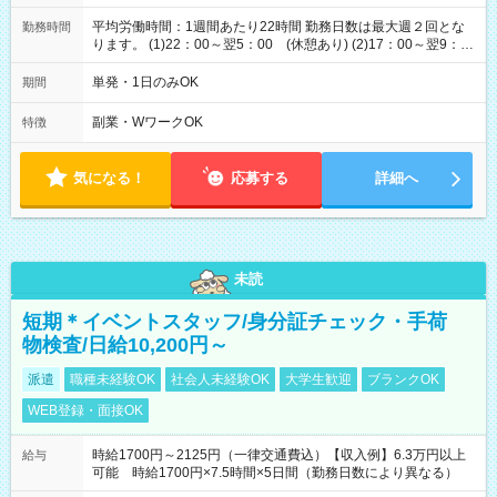
平均労働時間：1週間あたり22時間 勤務日数は最大週２回とな
勤務時間
ります。 (1)22：00～翌5：00 (休憩あり) (2)17：00～翌9：
00 (休憩あり) ３６協定提出済 平均労働時間：1週間あたり22
時間 勤務日数は最大週２回となります。 (1)22：00～翌5：00
単発・1日のみOK
期間
(休憩あり) (2)17：00～翌9：00 (休憩あり) ３６協定提出済
副業・WワークOK
特徴
気になる！
応募する
詳細へ
未読
短期＊イベントスタッフ/身分証チェック・手荷
物検査/日給10,200円～
派遣
職種未経験OK
社会人未経験OK
大学生歓迎
ブランクOK
WEB登録・面接OK
時給1700円～2125円（一律交通費込）【収入例】6.3万円以上
給与
可能 時給1700円×7.5時間×5日間（勤務日数により異なる）