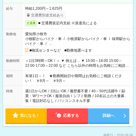
時給1,200円～1,625円
給与
交通費別途支給あり
■ 交通費規定内支給 ※派遣先による
交通費
愛知県小牧市
勤務地
小牧駅からバイク・車
/
小牧原駅からバイク・車
/
味岡駅から
バイク・車
/
…
■物流センターなど ■勤務地選べます
＜1日3時間～OK！＞ ▼ 例えば… ▼ 15:00～18:00 15:00～
勤務時間
22:00 17:00～22:00 など こちら以外の時間もお気軽にご相談く
ださい！
単発1日～！ ★勤務開始日や期間はお気軽にご相談くださ
期間
い！ ＃8月～ ＃9月～
週1日からOK
/
日払いOK
/
履歴書不要
/
40～50代活躍中
/
副
特徴
業・WワークOK
/
服装自由
/
シフト勤務
/
10名以上の大量募
集
/
電話対応なし
/
パソコンスキル不要
気になる！
応募する
詳細へ
掲載日：2026.08.06