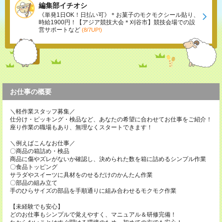
編集部イチオシ
《単発1日OK！日払い可》＊お菓子のモクモクシール貼り、
時給1900円！【アジア競技大会＊刈谷市】競技会場での設
営サポートなど
(8/7UP!)
お仕事の概要
＼軽作業スタッフ募集／
仕分け・ピッキング・検品など、あなたの希望に合わせてお仕事をご紹介！
座り作業の職場もあり、無理なくスタートできます！
＼例えばこんなお仕事／
〇商品の箱詰め・検品
商品に傷やズレがないか確認し、決められた数を箱に詰めるシンプル作業
〇食品トッピング
サラダやスイーツに具材をのせるだけのかんたん作業
〇部品の組み立て
手のひらサイズの部品を手順通りに組み合わせるモクモク作業
【未経験でも安心】
どのお仕事もシンプルで覚えやすく、マニュアル＆研修完備！