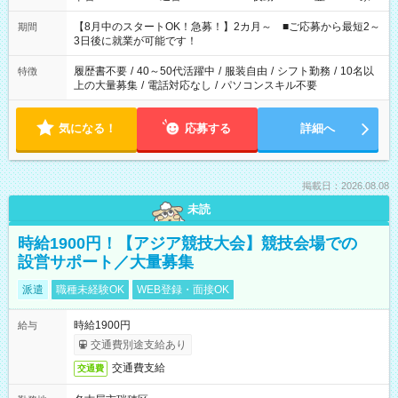
と休みを合わせたい」 「余裕を持って夕飯の準備がしたい」
「できれば残業はしたくない」 など、ご希望を教えてください
【8月中のスタートOK！急募！】2カ月～ ■ご応募から最短2～
期間
ね。 ※Wワーク希望の方へ 今ご覧のお仕事で希望する勤務時間
3日後に就業が可能です！
と、もう1つのお仕事の勤務時間。 合計で週40時間を超える場
合は応募できません。
履歴書不要
/
40～50代活躍中
/
服装自由
/
シフト勤務
/
10名以
特徴
上の大量募集
/
電話対応なし
/
パソコンスキル不要
気になる！
応募する
詳細へ
掲載日：2026.08.08
未読
時給1900円！【アジア競技大会】競技会場での
設営サポート／大量募集
派遣
職種未経験OK
WEB登録・面接OK
時給1900円
給与
交通費別途支給あり
交通費支給
交通費