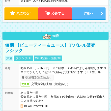
週1日からOK / 10名以上の大量募集
特徴
気になる！
応募する
詳細へ
未読
短期 【ビューティー＆ユース】アパレル販売
ラシック
派遣
ブランクOK
WEB登録・面接OK
時給1500円～1650円 ※ご経験・スキルにより考慮致します ス
給与
マホでかんたんに前払いで給与が受け取れます（※上限、条件
あり）
交通費別途支給あり
交通費全額支給（規定あり）
交通費
名古屋市中区
勤務地
愛知県名古屋市中区 市営地下鉄東山線・名城線 栄駅16番出入
口より徒歩約3分
BEAUTY&YOUTH