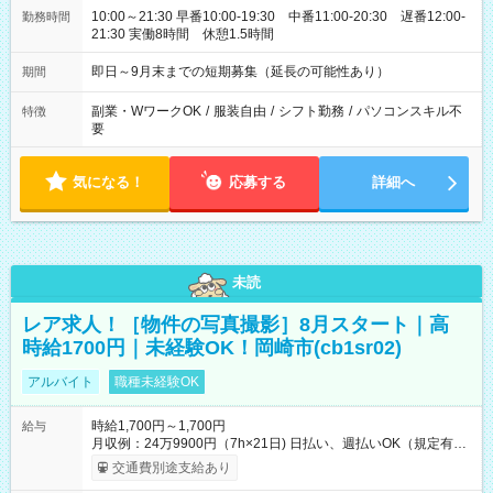
10:00～21:30 早番10:00-19:30 中番11:00-20:30 遅番12:00-
勤務時間
21:30 実働8時間 休憩1.5時間
即日～9月末までの短期募集（延長の可能性あり）
期間
副業・WワークOK
/
服装自由
/
シフト勤務
/
パソコンスキル不
特徴
要
気になる！
応募する
詳細へ
未読
レア求人！［物件の写真撮影］8月スタート｜高
時給1700円｜未経験OK！岡崎市(cb1sr02)
アルバイト
職種未経験OK
時給1,700円～1,700円
給与
月収例：24万9900円（7h×21日) 日払い、週払いOK（規定有
り） 【試用期間】試用期間なし
交通費別途支給あり