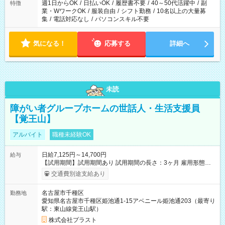
週1日からOK
/
日払いOK
/
履歴書不要
/
40～50代活躍中
/
副
特徴
業・WワークOK
/
服装自由
/
シフト勤務
/
10名以上の大量募
集
/
電話対応なし
/
パソコンスキル不要
気になる！
応募する
詳細へ
未読
障がい者グループホームの世話人・生活支援員
【覚王山】
アルバイト
職種未経験OK
日給7,125円～14,700円
給与
【試用期間】試用期間あり 試用期間の長さ：3ヶ月 雇用形態、
給与は本採用時と同じです。
交通費別途支給あり
名古屋市千種区
勤務地
愛知県名古屋市千種区姫池通1-15アベニール姫池通203（最寄り
駅：東山線覚王山駅）
株式会社プラスト