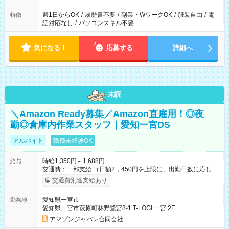
週1日からOK
/
履歴書不要
/
副業・WワークOK
/
服装自由
/
電
特徴
話対応なし
/
パソコンスキル不要
気になる！
応募する
詳細へ
未読
＼Amazon Ready募集／Amazon直雇用！◎夜
勤◎倉庫内作業スタッフ｜愛知一宮DS
アルバイト
職種未経験OK
時給1,350円～1,688円
給与
交通費：一部支給 （日額2，450円を上限に、出勤日数に応じて
実費支給） ※22:00～翌5:00までは時給25%UP！ ■給与前払い
交通費別途支給あり
制度あり ※前払い額の上限あり、手数料無料（Amazon負担）
そのほか所定の条件が適用されます 【試用期間】試用期間なし
愛知県一宮市
勤務地
愛知県一宮市萩原町林野鷺宮8-1 T-LOGI 一宮 2F
アマゾンジャパン合同会社