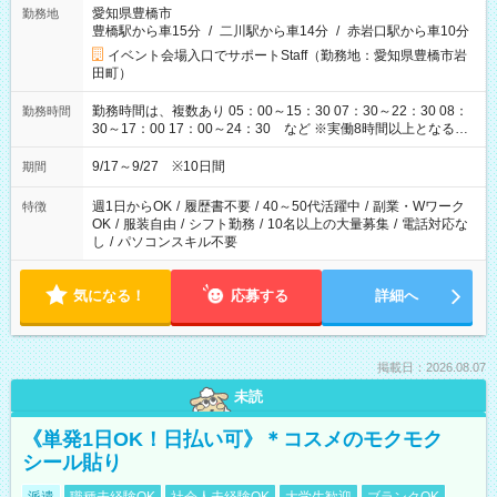
愛知県豊橋市
勤務地
豊橋駅から車15分
/
二川駅から車14分
/
赤岩口駅から車10分
イベント会場入口でサポートStaff（勤務地：愛知県豊橋市岩
田町）
勤務時間は、複数あり 05：00～15：30 07：30～22：30 08：
勤務時間
30～17：00 17：00～24：30 など ※実働8時間以上となる勤
務もあります。 【休憩】60分+他休憩あり 交替で取得します。
安全面に配慮しこまめな休憩があります。
9/17～9/27 ※10日間
期間
週1日からOK
/
履歴書不要
/
40～50代活躍中
/
副業・Wワーク
特徴
OK
/
服装自由
/
シフト勤務
/
10名以上の大量募集
/
電話対応な
し
/
パソコンスキル不要
気になる！
応募する
詳細へ
掲載日：2026.08.07
未読
《単発1日OK！日払い可》＊コスメのモクモク
シール貼り