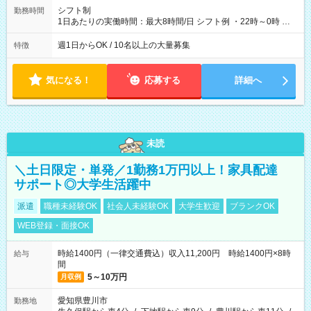
シフト制
勤務時間
1日あたりの実働時間：最大8時間/日 シフト例 ・22時～0時 入
社後、就業可能シフトをご確認の上、申請してください。
週1日からOK / 10名以上の大量募集
特徴
気になる！
応募する
詳細へ
未読
＼土日限定・単発／1勤務1万円以上！家具配達
サポート◎大学生活躍中
派遣
職種未経験OK
社会人未経験OK
大学生歓迎
ブランクOK
WEB登録・面接OK
時給1400円（一律交通費込）収入11,200円 時給1400円×8時
給与
間
5～10万円
月収例
愛知県豊川市
勤務地