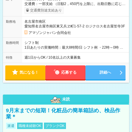
交通費：一部支給 （日額2，450円を上限に、出勤日数に応じて
実費支給） ※22:00～翌5:00までは時給25%UP！ ■給与前払い
交通費別途支給あり
制度あり ※前払い額の上限あり、手数料無料（Amazon負担）
そのほか所定の条件が適用されます 【試用期間】試用期間なし
名古屋市南区
勤務地
愛知県名古屋市南区東又兵ヱ町1-57-2 ロジクロス名古屋笠寺3F
アマゾンジャパン合同会社
シフト制
勤務時間
1日あたりの実働時間：最大8時間/日 シフト例 ・22時～0時 入
社後、就業可能シフトをご確認の上、申請してください。
週1日からOK / 10名以上の大量募集
特徴
気になる！
応募する
詳細へ
未読
9月末までの短期！化粧品の簡単箱詰め、検品作
業＊
派遣
職種未経験OK
ブランクOK