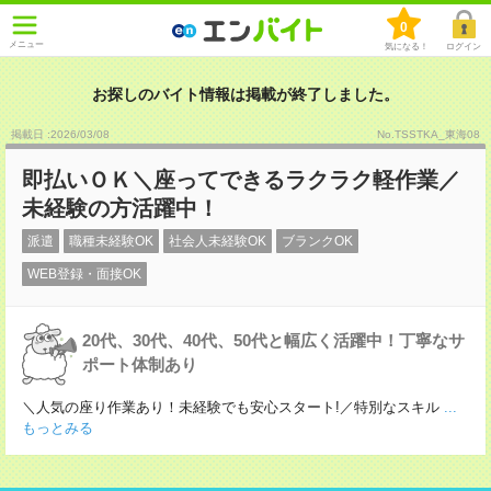
0
メニュー
気になる！
ログイン
お探しのバイト情報は掲載が終了しました。
掲載日 :2026
/
03
/
08
No.TSSTKA_東海08
即払いＯＫ＼座ってできるラクラク軽作業／
未経験の方活躍中！
派遣
職種未経験OK
社会人未経験OK
ブランクOK
WEB登録・面接OK
20代、30代、40代、50代と幅広く活躍中！丁寧なサ
ポート体制あり
＼人気の座り作業あり！未経験でも安心スタート!／特別なスキル
...
もっとみる