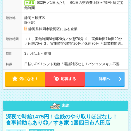
632円／1日あたり ※1日の交通費上限＝79円×所定労
交通費
働時間
静岡市駿河区
勤務地
静岡駅
静岡県静岡市駿河区にある企業
（１、実働時間8時間20分／休憩70分 ２、実働時間7時間20分
勤務時間
／休憩70分 ３、実働時間6時間20分／休憩70分 ＊就業時間選択
OK）
3カ月以上～長期
期間
日払いOK
/
シフト勤務
/
電話対応なし
/
パソコンスキル不要
特徴
気になる！
応募する
詳細へ
未読
深夜で時給1475円！金銭のやり取りほぼなし！
食事補助もあり◎／すき家 1国四日市八田店