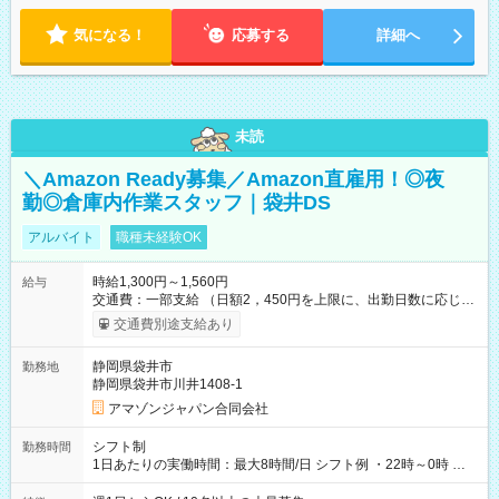
気になる！
応募する
詳細へ
未読
＼Amazon Ready募集／Amazon直雇用！◎夜
勤◎倉庫内作業スタッフ｜袋井DS
アルバイト
職種未経験OK
時給1,300円～1,560円
給与
交通費：一部支給 （日額2，450円を上限に、出勤日数に応じて
実費支給） ※22:00～翌5:00までは時給25%UP！ ■給与前払い
交通費別途支給あり
制度あり ※前払い額の上限あり、手数料無料（Amazon負担）
そのほか所定の条件が適用されます 【試用期間】試用期間なし
静岡県袋井市
勤務地
静岡県袋井市川井1408-1
アマゾンジャパン合同会社
シフト制
勤務時間
1日あたりの実働時間：最大8時間/日 シフト例 ・22時～0時 入
社後、就業可能シフトをご確認の上、申請してください。