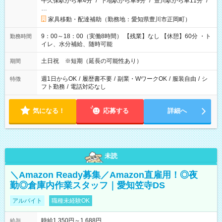
牛久保駅から車4分
/
下地駅から車9分
/
豊川駅から車11分
/
…
家具移動・配達補助（勤務地：愛知県豊川市正岡町）
9：00～18：00（実働8時間） 【残業】なし 【休憩】60分 ・ト
勤務時間
イレ、水分補給、随時可能
土日祝 ※短期（延長の可能性あり）
期間
週1日からOK
/
履歴書不要
/
副業・WワークOK
/
服装自由
/
シ
特徴
フト勤務
/
電話対応なし
気になる！
応募する
詳細へ
未読
＼Amazon Ready募集／Amazon直雇用！◎夜
勤◎倉庫内作業スタッフ｜愛知笠寺DS
アルバイト
職種未経験OK
時給1,350円～1,688円
給与