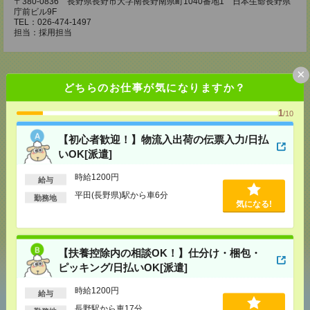
〒380-0836 長野県長野市大字南長野南県町1040番地1 日本生命長野県
庁前ビル9F
TEL：026-474-1497
担当：採用担当
×
どちらのお仕事が気になりますか？
応募ページへ
1
/10
【初心者歓迎！】物流入出荷の伝票入力/日払
いOK[派遣]
気になる！
時給1200円
給与
平田(長野県)駅から車6分
勤務地
メール
LINE
で送る
で送る
気になる!
シェア
ツイート
ブックマーク
【扶養控除内の相談OK！】仕分け・梱包・
ピッキング/日払いOK[派遣]
時給1200円
給与
あなたの閲覧履歴からの
長野駅から車17分