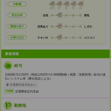
年齢層
20代
30
40
50
60
男女比率
女性
男性
職場の様子
活気あり
しずか
仕事の仕方
テキパキ
コツコツ
募集情報
給与
日収例2万1150円（時給1200円×14.5時間勤務＋残業・深夜割増）給与の速
払いシステム有（弊社規定による）
交通費別途支給あり
交通費規定内支給
交通費
勤務地