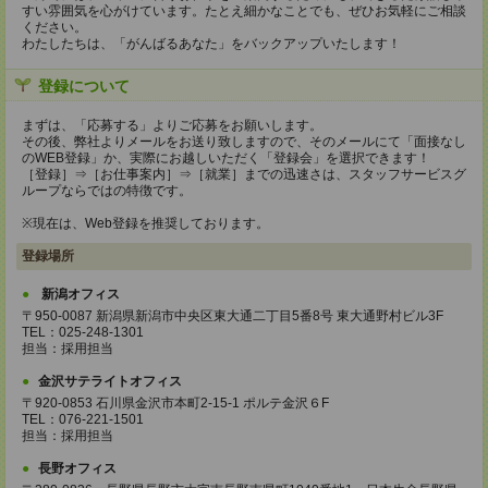
すい雰囲気を心がけています。たとえ細かなことでも、ぜひお気軽にご相談
ください。
わたしたちは、「がんばるあなた」をバックアップいたします！
登録について
まずは、「応募する」よりご応募をお願いします。
その後、弊社よりメールをお送り致しますので、そのメールにて「面接なし
のWEB登録」か、実際にお越しいただく「登録会」を選択できます！
［登録］⇒［お仕事案内］⇒［就業］までの迅速さは、スタッフサービスグ
ループならではの特徴です。
※現在は、Web登録を推奨しております。
登録場所
新潟オフィス
〒950-0087 新潟県新潟市中央区東大通二丁目5番8号 東大通野村ビル3F
TEL：025-248-1301
担当：採用担当
金沢サテライトオフィス
〒920-0853 石川県金沢市本町2-15-1 ポルテ金沢６F
TEL：076-221-1501
担当：採用担当
長野オフィス