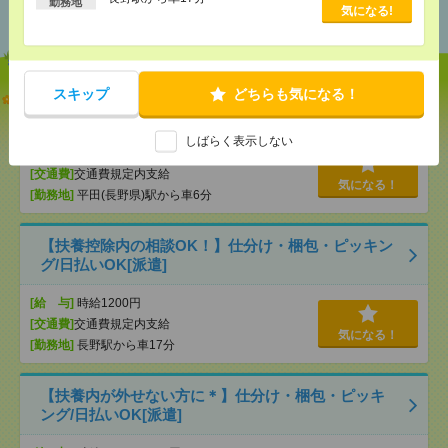
勤務地
おすすめ
気になる!
スキップ
どちらも気になる！
【初心者歓迎！】物流入出荷の伝票入力/日払い
OK[派遣]
しばらく表示しない
[給 与]
時給1200円
[交通費]
交通費規定内支給
気になる！
[勤務地]
平田(長野県)駅から車6分
【扶養控除内の相談OK！】仕分け・梱包・ピッキン
グ/日払いOK[派遣]
[給 与]
時給1200円
[交通費]
交通費規定内支給
気になる！
[勤務地]
長野駅から車17分
【扶養内が外せない方に＊】仕分け・梱包・ピッキ
ング/日払いOK[派遣]