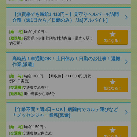
【無資格でも時給1,410円～】見守りヘルパー✨訪問
介護（週1日から／日勤のみ） /Ja[アルバイト]
[給 与]
時給1,410円～
[勤務地]
長野県下伊那郡阿智村清内路（最寄り駅：
気になる！
切石駅）
高時給！車通勤OK！土日休み！日勤のお仕事！運搬
作業[派遣]
[給 与]
時給1300円 【月収例】211,000円(月収
例21日実働)
[交通費]
交通費支給有り
気になる！
[勤務地]
川中島駅から車6分
【年齢不問＊週3日～OK】病院内でカルテ運びなど
＊メッセンジャー業務[派遣]
[給 与]
時給1150円～
[交通費]
交通費規定内支給
気になる！