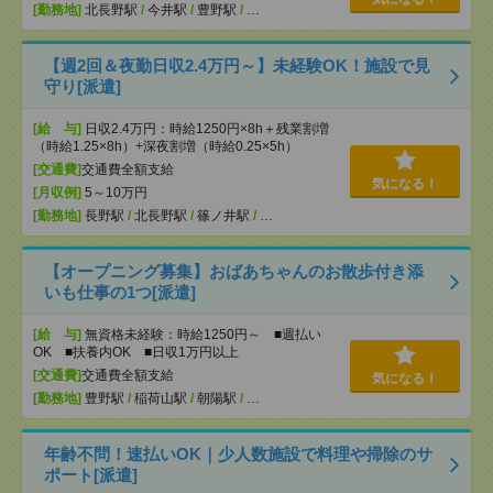
[勤務地]
北長野駅
/
今井駅
/
豊野駅
/
…
【週2回＆夜勤日収2.4万円～】未経験OK！施設で見
守り[派遣]
[給 与]
日収2.4万円：時給1250円×8h＋残業割増
（時給1.25×8h）+深夜割増（時給0.25×5h）
[交通費]
交通費全額支給
気になる！
[月収例]
5～10万円
[勤務地]
長野駅
/
北長野駅
/
篠ノ井駅
/
…
【オープニング募集】おばあちゃんのお散歩付き添
いも仕事の1つ[派遣]
[給 与]
無資格未経験：時給1250円～ ■週払い
OK ■扶養内OK ■日収1万円以上
[交通費]
交通費全額支給
気になる！
[勤務地]
豊野駅
/
稲荷山駅
/
朝陽駅
/
…
年齢不問！速払いOK｜少人数施設で料理や掃除のサ
ポート[派遣]