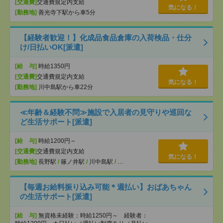
[交通費]
交通費規定内支給
気になる！
[勤務地]
善光寺下駅から車5分
【経験者歓迎！】化成品食品倉庫の入荷検品・仕分
け/日払いOK[派遣]
[給 与]
時給1350円
[交通費]
交通費規定内支給
気になる！
[勤務地]
川中島駅から車22分
≪年齢＆経験不問≫施設で入居者の見守りや巡回な
ど生活サポート[派遣]
[給 与]
時給1200円～
[交通費]
交通費規定内支給
気になる！
[勤務地]
長野駅
/
篠ノ井駅
/
川中島駅
/
…
【毎週お給料振り込み可能＊週払い】おばあちゃん
の生活サポート[派遣]
[給 与]
無資格未経験：時給1250円～ 経験者：