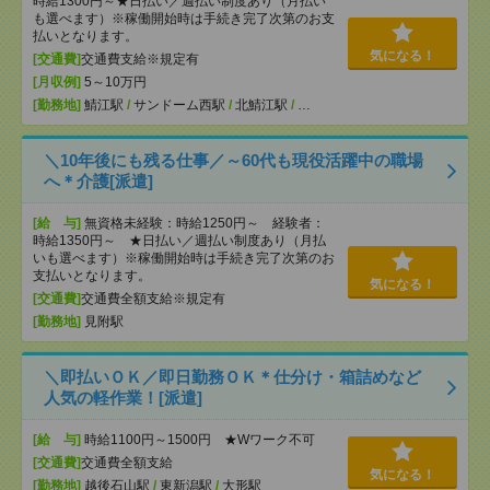
時給1300円～★日払い／週払い制度あり（月払い
も選べます）※稼働開始時は手続き完了次第のお支
払いとなります。
気になる！
[交通費]
交通費支給※規定有
[月収例]
5～10万円
[勤務地]
鯖江駅
/
サンドーム西駅
/
北鯖江駅
/
…
＼10年後にも残る仕事／～60代も現役活躍中の職場
へ＊介護[派遣]
[給 与]
無資格未経験：時給1250円～ 経験者：
時給1350円～ ★日払い／週払い制度あり（月払
いも選べます）※稼働開始時は手続き完了次第のお
支払いとなります。
気になる！
[交通費]
交通費全額支給※規定有
[勤務地]
見附駅
＼即払いＯＫ／即日勤務ＯＫ＊仕分け・箱詰めなど
人気の軽作業！[派遣]
[給 与]
時給1100円～1500円 ★Wワーク不可
[交通費]
交通費全額支給
気になる！
[勤務地]
越後石山駅
/
東新潟駅
/
大形駅