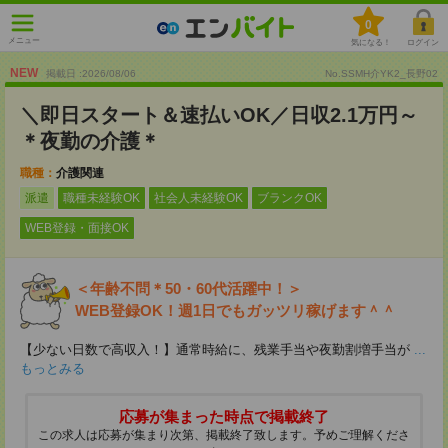
0
メニュー
気になる！
ログイン
NEW
掲載日 :2026
/
08
/
06
No.SSMH介YK2_長野02
＼即日スタート＆速払いOK／日収2.1万円～
＊夜勤の介護＊
職種：
介護関連
派遣
職種未経験OK
社会人未経験OK
ブランクOK
WEB登録・面接OK
＜年齢不問＊50・60代活躍中！＞
WEB登録OK！週1日でもガッツリ稼げます＾＾
【少ない日数で高収入！】通常時給に、残業手当や夜勤割増手当が
...
もっとみる
応募が集まった時点で掲載終了
この求人は応募が集まり次第、掲載終了致します。予めご理解くださ