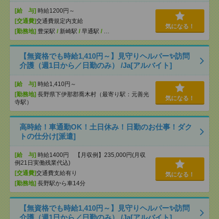
[給 与]
時給1200円～
[交通費]
交通費規定内支給
気になる！
[勤務地]
豊栄駅
/
新崎駅
/
早通駅
/
…
【無資格でも時給1,410円～】見守りヘルパー✨訪問
介護（週1日から／日勤のみ） /Ja[アルバイト]
[給 与]
時給1,410円～
[勤務地]
長野県下伊那郡喬木村（最寄り駅：元善光
気になる！
寺駅）
高時給！車通勤OK！土日休み！日勤のお仕事！ダク
トの仕分け[派遣]
[給 与]
時給1400円 【月収例】235,000円(月収
例21日実働残業代込)
[交通費]
交通費支給有り
気になる！
[勤務地]
長野駅から車14分
【無資格でも時給1,410円～】見守りヘルパー✨訪問
介護（週1日から／日勤のみ） /Ja[アルバイト]