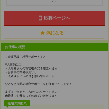
い。
応募ページへ
気になる！
お仕事の概要
＼介護施設で就寝サポート！／
▽具体的には…
・入居者さんの就寝後の安否確認や巡回
・お食事の準備や見守り
・入浴やトイレの付き添いやサポート
などなど夜間の就寝サポートをお任せいたします！
まずはできるところからスタートするので
未経験でも安心して始めていただけます。
職場の雰囲気