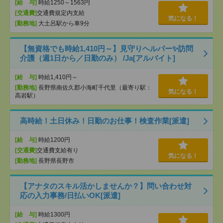
[給 与]
時給1250～1563円
[交通費]
交通費規定内支給
気になる！
[勤務地]
大土呂駅から車9分
【無資格でも時給1,410円～】見守りヘルパー✨訪問
介護（週1日から／日勤のみ） /Ja[アルバイト]
[給 与]
時給1,410円～
[勤務地]
長野県南佐久郡小海町千代里（最寄り駅：
気になる！
高岩駅）
高時給！土日休み！日勤のお仕事！検査作業[派遣]
[給 与]
時給1200円
[交通費]
交通費支給有り
気になる！
[勤務地]
長野県長野市
【アナタのスキル活かしませんか？】問い合わせ対
応の入力事務/日払いOK[派遣]
[給 与]
時給1300円