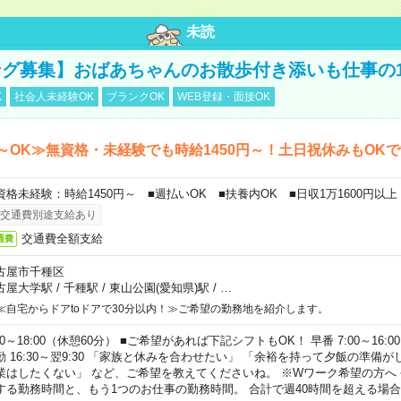
未読
グ募集】おばあちゃんのお散歩付き添いも仕事の
K
社会人未経験OK
ブランクOK
WEB登録・面接OK
～OK≫無資格・未経験でも時給1450円～！土日祝休みもOK
資格未経験：時給1450円～ ■週払いOK ■扶養内OK ■日収1万1600円以上
交通費別途支給あり
交通費全額支給
通費
古屋市千種区
古屋大学駅
/
千種駅
/
東山公園(愛知県)駅
/
…
≪自宅からドアtoドアで30分以内！≫ご希望の勤務地を紹介します。
00～18:00（休憩60分） ■ご希望があれば下記シフトもOK！ 早番 7:00～16:00 遅
勤 16:30～翌9:30 「家族と休みを合わせたい」 「余裕を持って夕飯の準備
業はしたくない」 など、ご希望を教えてくださいね。 ※Wワーク希望の方へ
する勤務時間と、もう1つのお仕事の勤務時間。 合計で週40時間を超える場