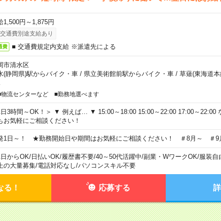
1,500円～1,875円
交通費別途支給あり
■ 交通費規定内支給 ※派遣先による
通費
岡市清水区
水(静岡県)駅からバイク・車
/
県立美術館前駅からバイク・車
/
草薙(東海道本
…
■物流センターなど ■勤務地選べます
日3時間～OK！＞ ▼ 例えば… ▼ 15:00～18:00 15:00～22:00 17:00～22
もお気軽にご相談ください！
発1日～！ ★勤務開始日や期間はお気軽にご相談ください！ ＃8月～ ＃9
1日からOK
/
日払いOK
/
履歴書不要
/
40～50代活躍中
/
副業・WワークOK
/
服装自
上の大量募集
/
電話対応なし
/
パソコンスキル不要
なる！
応募する
詳