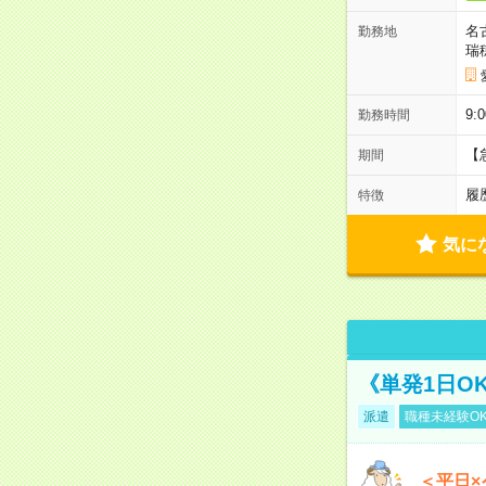
名
勤務地
瑞
9:
勤務時間
【
期間
履
特徴
気に
《単発1日O
派遣
職種未経験O
＜平日×