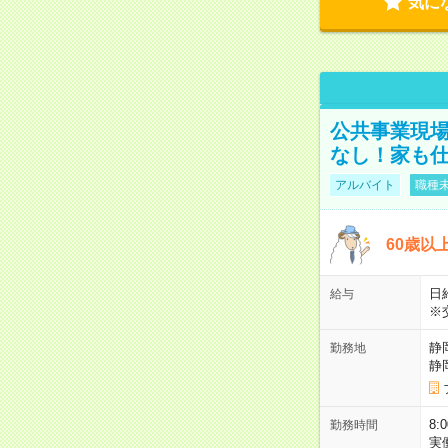
気に
公共事業現場
なし！家も
アルバイト
職種未
60歳以
日給
給与
※
静
勤務地
静
8:
勤務時間
実