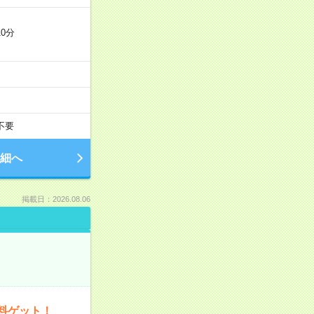
0分
不要
細へ
掲載日：2026.08.06
料ゲット！