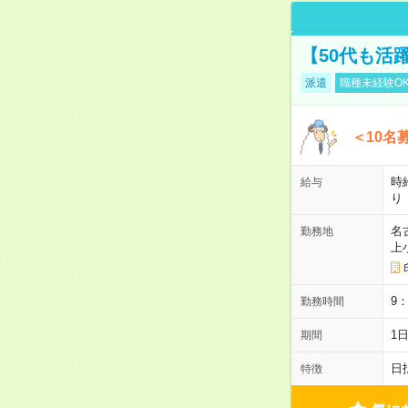
【50代も活
派遣
職種未経験O
＜10名
時
給与
り
名
勤務地
上
9
勤務時間
1
期間
日
特徴