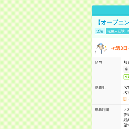
【オープニン
派遣
職種未経験O
≪週3日
無
給与
交
名
勤務地
名
9:
勤務時間
夜
残
望