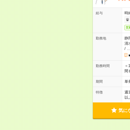
時給
給与
交
静
勤務地
清
/
＜1
勤務時間
間
単
期間
週
特徴
以
気に