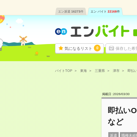
エン派遣
16273
件
エン バイト
22168
件
0
気になるリスト
保存した希
バイトTOP
東海
三重県
津市
即払い
掲載日 :
2026
/
03
/
30
即払い
など
派遣
職種未経