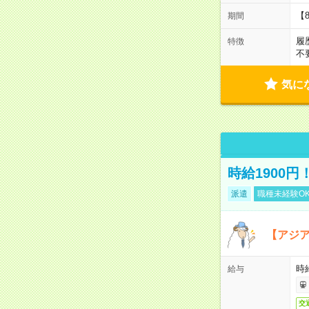
【
期間
履
特徴
不
気に
時給1900
派遣
職種未経験O
【アジ
時給
給与
交