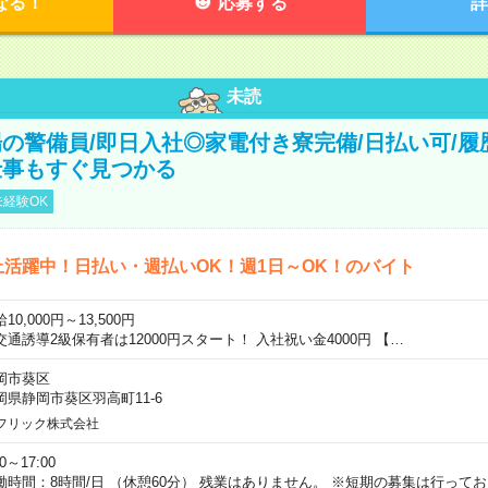
なる！
応募する
詳
未読
の警備員/即日入社◎家電付き寮完備/日払い可/履
仕事もすぐ見つかる
経験OK
上活躍中！日払い・週払いOK！週1日～OK！のバイト
10,000円～13,500円
交通誘導2級保有者は12000円スタート！ 入社祝い金4000円 【…
岡市葵区
岡県静岡市葵区羽高町11-6
フリック株式会社
00～17:00
働時間：8時間/日 （休憩60分） 残業はありません。 ※短期の募集は行って