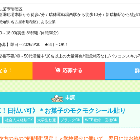
古屋市瑞穂区
穂運動場東駅から徒歩7分
/
瑞穂運動場西駅から徒歩10分
/
新瑞橋駅から徒歩1
愛知県 名古屋市瑞穂区にある企業
00～18:00(実働:8時間) (休憩60分)
急募】即日～2026/9/30 ★8月～OK！
歴書不要
/
40～50代活躍中
/
10名以上の大量募集
/
電話対応なし
/
パソコンスキル
なる！
応募する
詳
未読
K！日払い可》＊お菓子のモクモクシール貼り
K
社会人未経験OK
大学生歓迎
ブランクOK
WEB登録・面接OK
夕方のみの“短時間”限定！＞学校帰りに働いて…翌日にはお給