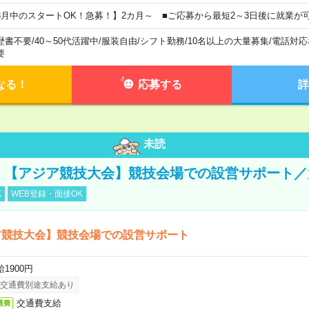
8月中のスタートOK！急募！】2カ月～ ■ご応募から最短2～3日後に就業が
歴書不要
/
40～50代活躍中
/
服装自由
/
シフト勤務
/
10名以上の大量募集
/
電話対応
要
なる！
応募する
詳
未読
円！【アジア競技大会】競技会場での設営サポート
K
WEB登録・面接OK
ア競技大会】競技会場での設営サポート
1900円
交通費別途支給あり
交通費支給
通費