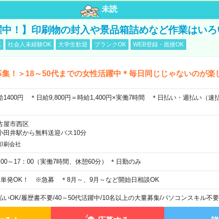
未読
躍中！】印刷物の封入や景品箱詰めなど作業はいろ
K
社会人未経験OK
大学生歓迎
ブランクOK
WEB登録・面接OK
募集！＞18～50代までの女性活躍中＊毎日同じじゃないのが楽
給1400円 ＊日給9,800円＝時給1,400円×実働7時間 ＊日払い・週払い（
古屋市西区
小田井駅から無料送迎バス10分
印刷会社
：00～17：00（実働7時間、休憩60分） ＊日勤のみ
日単発OK！ ※急募 ＊8月～、9月～など開始日相談OK
払いOK
/
履歴書不要
/
40～50代活躍中
/
10名以上の大量募集
/
パソコンスキル不要