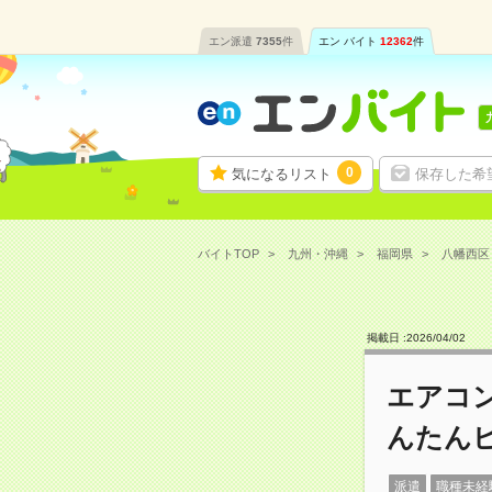
エン派遣
7355
件
エン バイト
12362
件
0
気になるリスト
保存した希
バイトTOP
九州・沖縄
福岡県
八幡西区
掲載日 :
2026
/
04
/
02
エアコ
んたん
派遣
職種未経