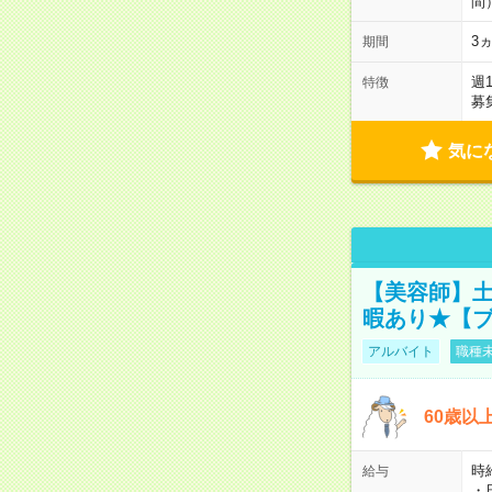
間
3
期間
週
特徴
募
気に
【美容師】土
暇あり★【ブ
アルバイト
職種未
60歳以
時給
給与
・