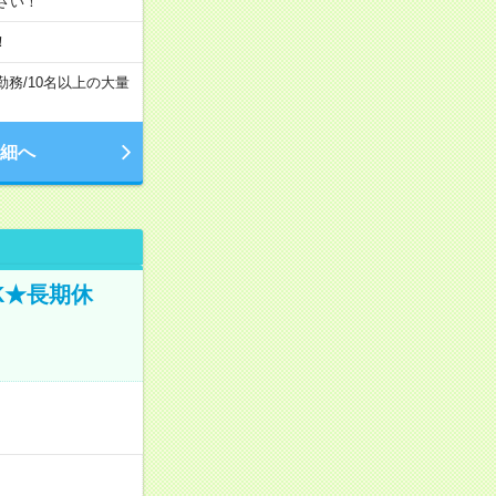
さい！
！
勤務
/
10名以上の大量
細へ
K★長期休