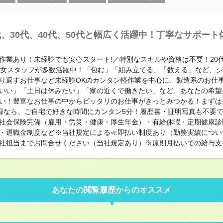
代、30代、40代、50代と幅広く活躍中！丁寧なサポート
作業あり！未経験でも安心スタート!／特別なスキルや資格は不要！20代・
男女スタッフが多数活躍中！「包む」「組み立てる」「数える」など、
り返すお仕事など未経験OKのカンタン軽作業を中心に、製造系のお仕
いい」「土日は休みたい」「家の近くで働きたい」など、あなたの希望
い！豊富なお仕事の中からピッタリのお仕事がきっとみつかる！まずは
登録なら、ご自宅で好きな時間にカンタン5分！履歴書・証明写真も不要
社会保険完備（雇用・労災・健康・厚生年金）・有給休暇・定期健康診
・退職金制度など※当社規定による≪即払い制度あり（勤務実績につい
社担当までお問合せください（当社規定あり）※原則月払いでの給与支
あなたの閲覧履歴からのオススメ