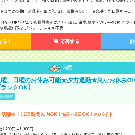
）など ご希望に応じて、働く時間は調整できます！ お気軽に担当へ相談くだ
ヵ月までの短期 ※職場が気に入れば、長期もOK！ ★急募！即日勤務もOK
1日からOK
/
日払いOK
/
履歴書不要
/
40～50代活躍中
/
副業・WワークOK
/
シフト
集
/
電話対応なし
/
パソコンスキル不要
なる！
応募する
詳
未読
曜、日曜のお休み可能★夕方退勤★急なお休みO
ランクOK】
経験OK
上活躍中！1日5時間以内OK！週2～3日OK！のバイト
1,200円～1,300円
日曜・祝日は時給50円UP ・土曜・日曜・祝日がすべて出勤可能な方は、…