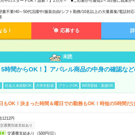
8月中のスタートOK！急募！】2カ月～ ■ご応募から最短2～3日後に就業が
歴書不要
/
40～50代活躍中
/
服装自由
/
シフト勤務
/
10名以上の大量募集
/
電話対応
要
なる！
応募する
詳
未読
！5時間からOK！】アパレル商品の中身の確認な
K
社会人未経験OK
大学生歓迎
ブランクOK
WEB登録・面接OK
日もOK！決まった時間＆曜日での勤務もOK！時短の5時間だ
1212円
交通費別途支給あり
交通費支給あり（500円/日）
通費