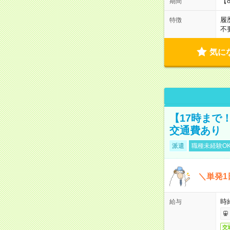
【
期間
履
特徴
不
気に
【17時まで
交通費あり
派遣
職種未経験O
＼単発1
時給
給与
交