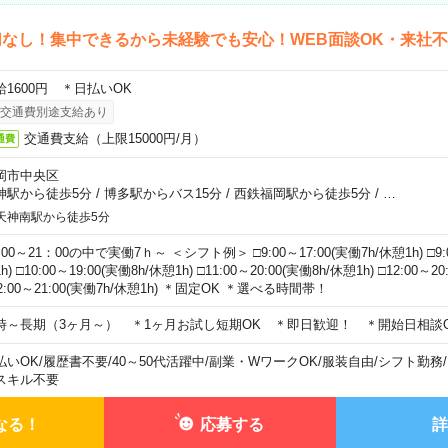
なし！集中できるから未経験でも安心！WEB面談OK・来社
給1600円 ＊日払いOK
交通費別途支給あり
交通費支給（上限15000円/月）
通費
岡市中央区
神駅から徒歩5分
/
博多駅からバス15分
/
西鉄福岡駅から徒歩5分
/
…
天神南駅から徒歩5分
00～21：00の中で実働7ｈ～ ＜シフト例＞ □9:00～17:00(実働7h/休憩1h) □9:0
h) □10:00～19:00(実働8h/休憩1h) □11:00～20:00(実働8h/休憩1h) □12:00～2
2:00～21:00(実働7h/休憩1h) ＊固定OK ＊選べる時間帯！
時～長期（3ヶ月～） ＊1ヶ月お試し短期OK ＊即日歓迎！ ＊開始日相談
払いOK
/
履歴書不要
/
40～50代活躍中
/
副業・WワークOK
/
服装自由
/
シフト勤務
/
スキル不要
なる！
応募する
詳