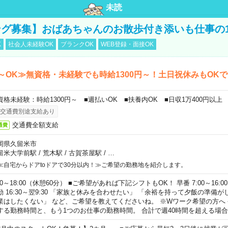
未読
グ募集】おばあちゃんのお散歩付き添いも仕事の
K
社会人未経験OK
ブランクOK
WEB登録・面接OK
～OK≫無資格・未経験でも時給1300円～！土日祝休みもOK
資格未経験：時給1300円～ ■週払いOK ■扶養内OK ■日収1万400円以上
交通費別途支給あり
交通費全額支給
通費
岡県久留米市
留米大学前駅
/
荒木駅
/
古賀茶屋駅
/
…
≪自宅からドアtoドアで30分以内！≫ご希望の勤務地を紹介します。
00～18:00（休憩60分） ■ご希望があれば下記シフトもOK！ 早番 7:00～16:00 遅
勤 16:30～翌9:30 「家族と休みを合わせたい」 「余裕を持って夕飯の準備
業はしたくない」 など、ご希望を教えてくださいね。 ※Wワーク希望の方へ
する勤務時間と、もう1つのお仕事の勤務時間。 合計で週40時間を超える場