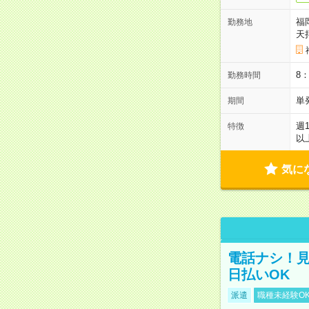
福
勤務地
天
8
勤務時間
単
期間
週
特徴
以
気に
電話ナシ！見
日払いOK
派遣
職種未経験O