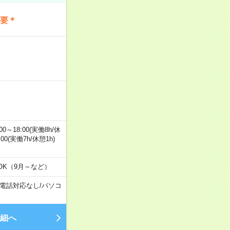
不要＊
0～18:00(実働8h/休
0:00(実働7h/休憩1h)
OK（9月～など）
電話対応なし
/
パソコ
細へ