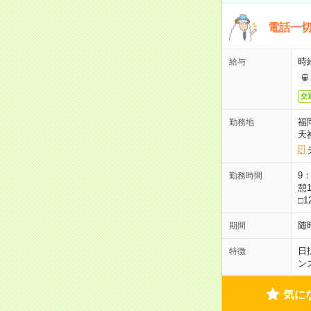
電話一切
時
給与
交
福
勤務地
天
9：
勤務時間
憩1
□1
随
期間
日
特徴
ン
気に