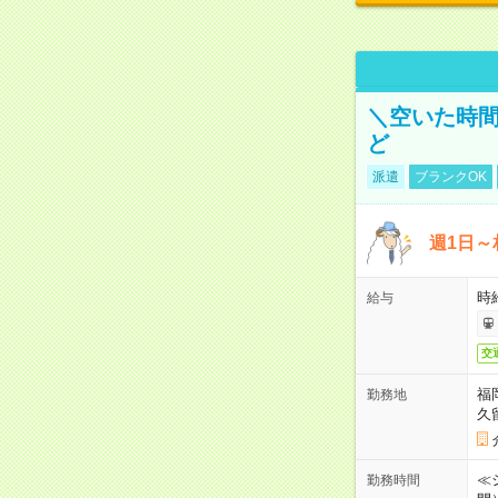
＼空いた時間
ど
派遣
ブランクOK
週1日～
時
給与
交
福
勤務地
久
≪シ
勤務時間