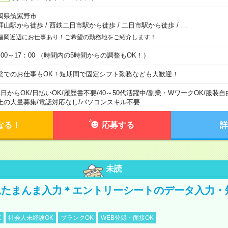
岡県筑紫野市
拝山駅から徒歩
/
西鉄二日市駅から徒歩
/
二日市駅から徒歩
/
…
福岡近辺にお仕事あり！ご希望の勤務地をご紹介します！
：00～17：00 （時間内の5時間からの調整もOK！）
発でのお仕事もOK！短期間で固定シフト勤務なども大歓迎！
1日からOK
/
日払いOK
/
履歴書不要
/
40～50代活躍中
/
副業・WワークOK
/
服装自
上の大量募集
/
電話対応なし
/
パソコンスキル不要
なる！
応募する
詳
未読
たまんま入力＊エントリーシートのデータ入力・
K
社会人未経験OK
ブランクOK
WEB登録・面接OK