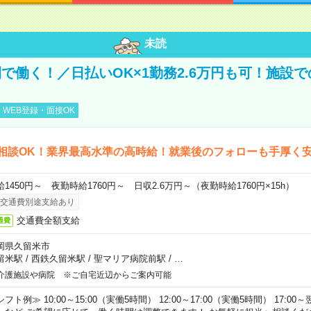
未読
で働く！／日払いOK×1勤務2.6万円も可！施設
WEB登録・面接OK
相談OK！業界最高水準の高時給！就業後のフォローも手厚く
給1450円～ 夜勤時給1760円～ 日収2.6万円～（夜勤時給1760円×15h）
交通費別途支給あり
交通費全額支給
通費
岡県久留米市
留米駅
/
西鉄久留米駅
/
聖マリア病院前駅
/
…
介護施設や病院 ※ご自宅近辺からご案内可能
フト例≫ 10:00～15:00（実働5時間） 12:00～17:00（実働5時間） 17:00～