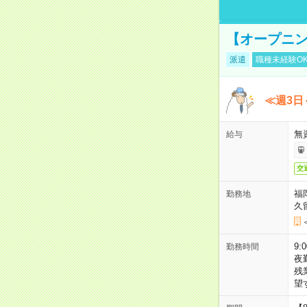
【オープニン
派遣
職種未経験O
≪週3日
無
給与
交
福
勤務地
久
9:
勤務時間
夜
残
望