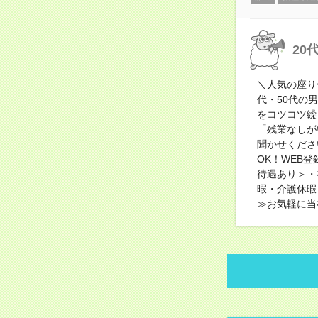
20
＼人気の座り
代・50代の
をコツコツ繰
「残業なしが
聞かせくださ
OK！WEB
待遇あり＞・
暇・介護休暇
≫お気軽に当