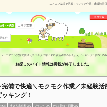
エアコン完備で快適＼モクモク作業／未経験活躍中
会員登録
エリア変更
九州・沖縄版
望条件
エアコン完備で快適＼モクモク作業／未経験活躍中のかんたんピッキング！(8241751
お探しのバイト情報は掲載が終了しました。
ン完備で快適＼モクモク作業／未経験活
ピッキング！
験OK
社会人未経験OK
ブランクOK
WEB登録・面接OK