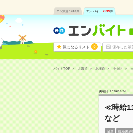
エン派遣
1416
件
エン バイト
2539
件
0
気になるリスト
保存した希
バイトTOP
北海道
北海道
中央区
≪
掲載日 :
2026
/
03
/
24
≪時給1
など
派遣
職種未経