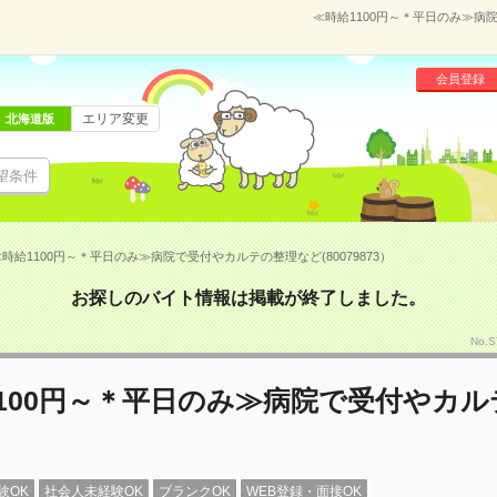
≪時給1100円～＊平日のみ≫病院
会員登録
エリア変更
北海道版
望条件
時給1100円～＊平日のみ≫病院で受付やカルテの整理など(80079873）
お探しのバイト情報は掲載が終了しました。
No.
100円～＊平日のみ≫病院で受付やカ
験OK
社会人未経験OK
ブランクOK
WEB登録・面接OK