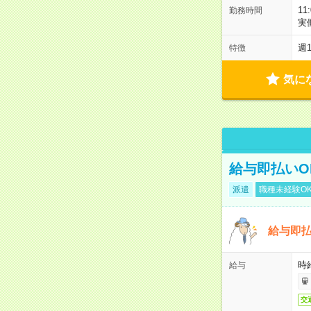
11
勤務時間
実
週
特徴
気に
給与即払いO
派遣
職種未経験O
給与即
時給
給与
交