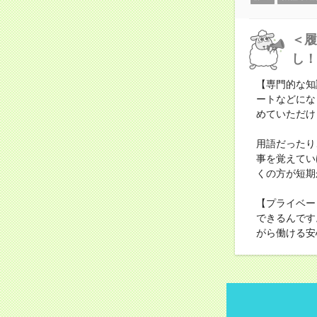
＜履
し！
【専門的な知
ートなどにな
めていただけ
用語だったり
事を覚えてい
くの方が短期
【プライベー
できるんです
がら働ける安