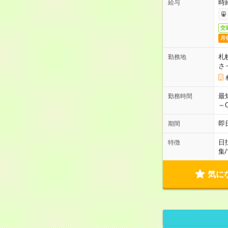
時
給与
交
月
札
勤務地
さ
最
勤務時間
～
即
期間
日
特徴
集
/
気に