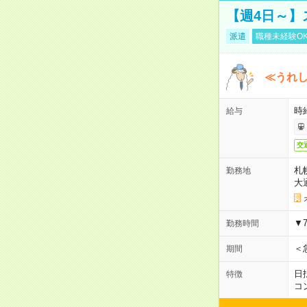
【週4日～】
派遣
職種未経験O
≪うれ
時
給与
交
札
勤務地
大
▼
勤務時間
＜
期間
日
特徴
コ