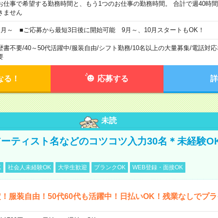
お仕事で希望する勤務時間と、もう1つのお仕事の勤務時間。 合計で週40時
きません
ヶ月～ ■ご応募から最短3日後に開始可能 9月～、10月スタートもOK！
歴書不要
/
40～50代活躍中
/
服装自由
/
シフト勤務
/
10名以上の大量募集
/
電話対応
要
なる！
応募する
詳
未読
ーティスト名などのコツコツ入力30名＊未経験O
し
K
社会人未経験OK
大学生歓迎
ブランクOK
WEB登録・面接OK
！服装自由！50代60代も活躍中！日払いOK！残業なしでプ