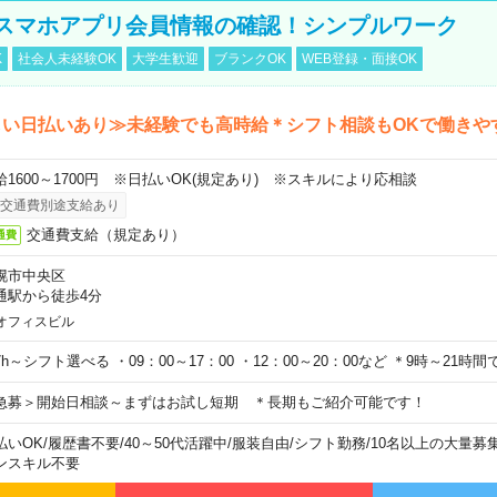
スマホアプリ会員情報の確認！シンプルワーク
K
社会人未経験OK
大学生歓迎
ブランクOK
WEB登録・面接OK
しい日払いあり≫未経験でも高時給＊シフト相談もOKで働きや
給1600～1700円 ※日払いOK(規定あり) ※スキルにより応相談
交通費別途支給あり
交通費支給（規定あり）
通費
幌市中央区
通駅から徒歩4分
オフィスビル
7h～シフト選べる ・09：00～17：00 ・12：00～20：00など ＊9時～21
急募＞開始日相談～まずはお試し短期 ＊長期もご紹介可能です！
払いOK
/
履歴書不要
/
40～50代活躍中
/
服装自由
/
シフト勤務
/
10名以上の大量募
ンスキル不要