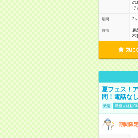
の
で
2
期間
履
特徴
不
気に
夏フェス！ア
問！電話な
派遣
職種未経験O
期間限定