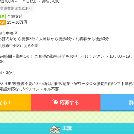
給1700円～ ＊日払い・週払いOK
交通費別途支給あり
全額支給
通費
25～30万円
収例
幌市中央区
っぽろ駅から徒歩3分
/
大通駅から徒歩4分
/
札幌駅から徒歩3分
札幌市中央区にある企業
短4時間～勤務OK！ ご希望の勤務時間をお申し付けください ・10：00～19：
OK
日～3か月
払いOK
/
履歴書不要
/
40～50代活躍中
/
副業・WワークOK
/
服装自由
/
シフト勤務
/
電話対応なし
/
パソコンスキル不要
なる！
応募する
詳
未読