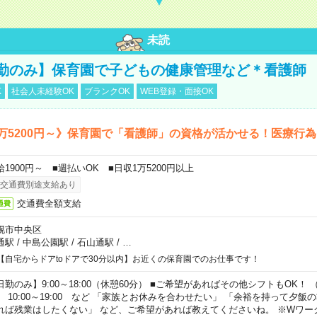
未読
勤のみ】保育園で子どもの健康管理など＊看護師
K
社会人未経験OK
ブランクOK
WEB登録・面接OK
万5200円～》保育園で「看護師」の資格が活かせる！医療行
給1900円～ ■週払いOK ■日収1万5200円以上
交通費別途支給あり
交通費全額支給
通費
幌市中央区
通駅
/
中島公園駅
/
石山通駅
/
…
【自宅からドアtoドアで30分以内】お近くの保育園でのお仕事です！
日勤のみ】9:00～18:00（休憩60分） ■ご希望があればその他シフトもOK！ （例）
0:00～19:00 など 「家族とお休みを合わせたい」 「余裕を持って夕飯
れば残業はしたくない」 など、ご希望があれば教えてくださいね。 ※Wワー