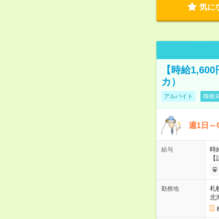
気に
【時給1,6
カ）
アルバイト
職種未
週1日～
時給
給与
【
札
勤務地
北