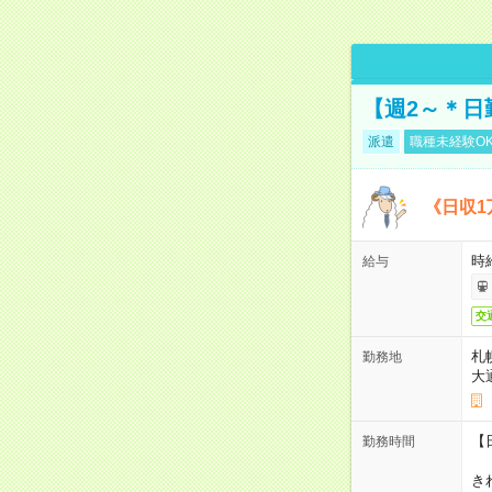
【週2～＊日
派遣
職種未経験O
《日収1
時
給与
交
札
勤務地
大
【
勤務時間
1
き