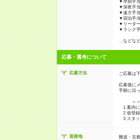
▼早朝手
▼深夜手
▼遠方手
▼宿泊手
▼リーダ
▼ランク
…などな
応募・選考について
応募方法
ご応募は下
応募後に
手順に沿っ
＜＜ W
1.案内
2.仮登
3.スタ
面接地
難波・京