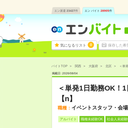
エン派遣
23427
件
エン バイト
28905
件
0
気になるリスト
保存した希
バイトTOP
関西
大阪府
北区
＜単発
掲載日 :
2026
/
08
/
04
＜単発1日勤務OK！
【n】
イベントスタッフ・会場
職種：
アルバイト
職種未経験OK
社会人未経験