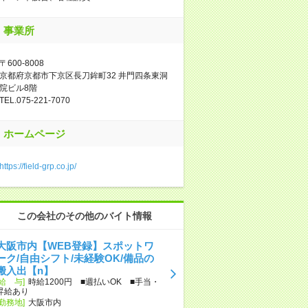
事業所
〒600-8008
京都府京都市下京区長刀鉾町32 井門四条東洞
院ビル8階
TEL.075-221-7070
ホームページ
https://field-grp.co.jp/
この会社のその他のバイト情報
大阪市内【WEB登録】スポットワ
ーク/自由シフト/未経験OK/備品の
搬入出【n】
[給 与]
時給1200円 ■週払いOK ■手当・
昇給あり
[勤務地]
大阪市内