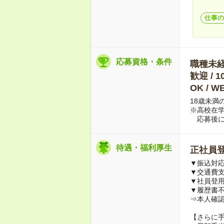
仕事の
応募資格・条件
職種未経験
歓迎 /
OK / 
18歳未満
※高校在
応募後に
待遇・福利厚生
正社員
▼振込対
▼交通費
▼社員登
▼履歴書
⇒本人確
【さらに