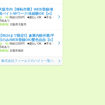
大阪市内【移転作業】WEB登録/単
発バイト/Wワーク/未経験OK【n】
[給 与]
時給1200円 ■週払いOK ■手当・
昇給あり
[勤務地]
大阪府大阪市
【❗8/24まで限定❗】倉庫内軽作業/平
日のみ/WEB登録OK/髪色自由【k】
[給 与]
時給1200円 ■週払いOK ■手当・
昇給あり
[勤務地]
京都市南区
株式会社フィールドのバイト一覧へ