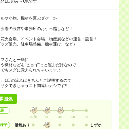
発1日のみ～OKです
ールや小物、機材を運ぶダケ！≫
ト会場の設営や事務所のお引っ越しなど！
、花火会場、イベント会場、物産展などの運営・設営！
グッズ販売、駐車場整備、機材運び、など）
ッフさんと一緒に
や機材などを“ヒョイ”っと運ぶだけなので、
んでもスグに覚えられちゃいますよ！
に、1日の流れはきちんとご説明するので、
サクできちゃうコト間違いナシです!!
雰囲気
層
20代
30
40
50
60
様子
活気あり
しずか