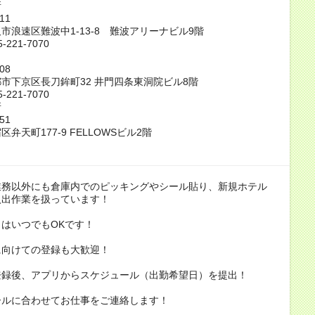
所
11
市浪速区難波中1-13-8 難波アリーナビル9階
-221-7070
08
市下京区長刀鉾町32 井門四条東洞院ビル8階
-221-7070
所
51
弁天町177-9 FELLOWSビル2階
業務以外にも倉庫内でのピッキングやシール貼り、新規ホテル
入出作業を扱っています！
はいつでもOKです！
に向けての登録も大歓迎！
登録後、アプリからスケジュール（出勤希望日）を提出！
ールに合わせてお仕事をご連絡します！