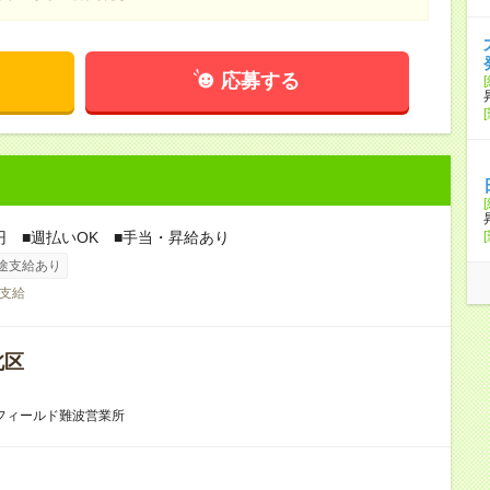
応募する
0円 ■週払いOK ■手当・昇給あり
途支給あり
支給
北区
フィールド難波営業所