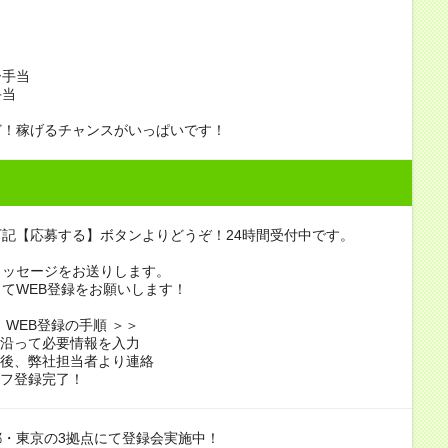
当
当
当
当
ー手当
手当
ど！稼げるチャンスがいっぱいです！
記【応募する】ボタンよりどうぞ！24時間受付中です。
メッセージをお送りします。
てWEB登録をお願いします！
EB登録の手順 ＞＞
に沿って必要情報を入力
録後、弊社担当者より連絡
ッフ登録完了！
都・東京の3拠点にて登録会実施中！