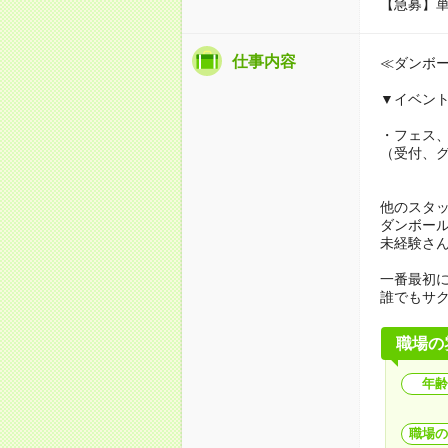
【急募】単
仕事内容
≪ダンボ
▼イベン
・フェス
（受付、
他のスタ
ダンボール
未経験さ
一番最初
誰でもサク
職場の
年齢
職場の