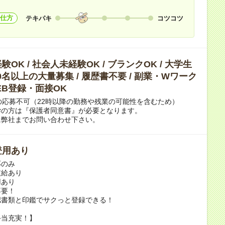
仕方
テキパキ
コツコツ
OK / 社会人未経験OK / ブランクOK / 大学生
 10名以上の大量募集 / 履歴書不要 / 副業・Wワーク
WEB登録・面接OK
の応募不可（22時以降の勤務や残業の可能性を含むため）
学の方は『保護者同意書』が必要となります。
弊社までお問い合わせ下さい。
登用あり
応のみ
支給あり
用あり
不要！
認書類と印鑑でサクっと登録できる！
手当充実！】