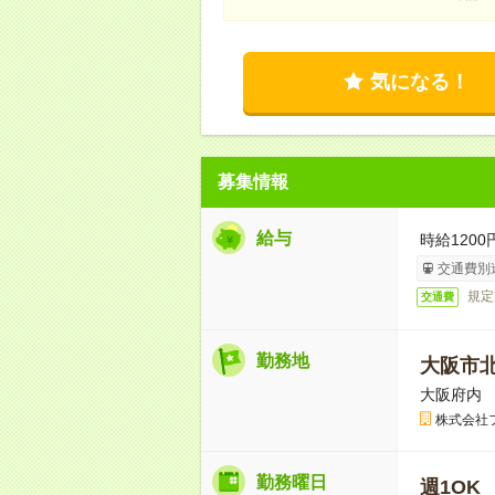
気になる！
募集情報
給与
時給120
交通費別
規定
交通費
勤務地
大阪市
大阪府内
株式会社
勤務曜日
週1OK