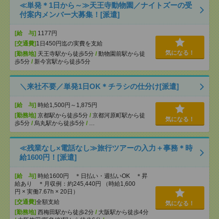
≪単発＊1日から～≫天王寺動物園／ナイトズーの受
付案内メンバー大募集！[派遣]
[給 与]
1177円
[交通費]
1日450円迄の実費を支給
気になる！
[勤務地]
天王寺駅から徒歩5分
/
動物園前駅から徒
歩5分
/
新今宮駅から徒歩5分
＼来社不要／単発1日OK＊チラシの仕分け[派遣]
[給 与]
時給1,500円～1,875円
[勤務地]
京都駅から徒歩5分
/
京都河原町駅から徒
気になる！
歩5分
/
烏丸駅から徒歩5分
/
…
≪残業なし×電話なし≫旅行ツアーの入力＋事務＊時
給1600円！[派遣]
[給 与]
時給1600円 ＊日払い・週払いOK ＊昇
給あり ＊月収例：約245,440円 （時給1,600
円 × 実働7.67h × 20日）
[交通費]
全額支給
気になる！
[勤務地]
西梅田駅から徒歩2分
/
大阪駅から徒歩4分