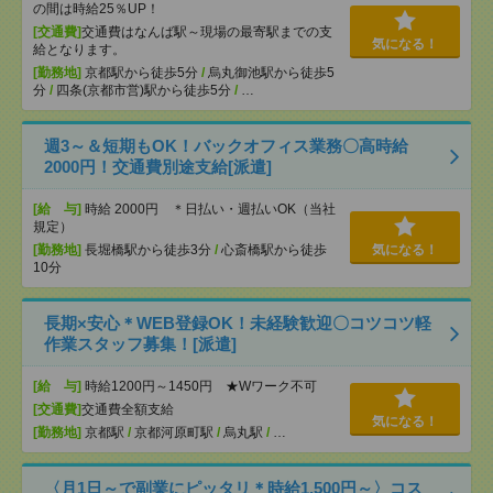
の間は時給25％UP！
[交通費]
交通費はなんば駅～現場の最寄駅までの支
気になる！
給となります。
[勤務地]
京都駅から徒歩5分
/
烏丸御池駅から徒歩5
分
/
四条(京都市営)駅から徒歩5分
/
…
週3～＆短期もOK！バックオフィス業務〇高時給
2000円！交通費別途支給[派遣]
[給 与]
時給 2000円 ＊日払い・週払いOK（当社
規定）
[勤務地]
長堀橋駅から徒歩3分
/
心斎橋駅から徒歩
気になる！
10分
長期×安心＊WEB登録OK！未経験歓迎〇コツコツ軽
作業スタッフ募集！[派遣]
[給 与]
時給1200円～1450円 ★Wワーク不可
[交通費]
交通費全額支給
気になる！
[勤務地]
京都駅
/
京都河原町駅
/
烏丸駅
/
…
〈月1日～で副業にピッタリ＊時給1,500円～〉コス