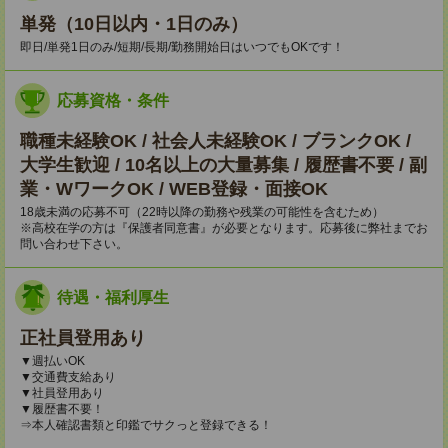
単発（10日以内・1日のみ）
即日/単発1日のみ/短期/長期/勤務開始日はいつでもOKです！
応募資格・条件
職種未経験OK / 社会人未経験OK / ブランクOK /
大学生歓迎 / 10名以上の大量募集 / 履歴書不要 / 副
業・WワークOK / WEB登録・面接OK
18歳未満の応募不可（22時以降の勤務や残業の可能性を含むため）
※高校在学の方は『保護者同意書』が必要となります。応募後に弊社までお
問い合わせ下さい。
待遇・福利厚生
正社員登用あり
▼週払いOK
▼交通費支給あり
▼社員登用あり
▼履歴書不要！
⇒本人確認書類と印鑑でサクっと登録できる！