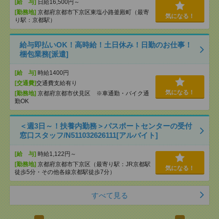
[給 与]
日給16,500円～
[勤務地]
京都府京都市下京区東塩小路釜殿町（最寄
気になる！
り駅：京都駅）
給与即払いOK！高時給！土日休み！日勤のお仕事！
梱包業務[派遣]
[給 与]
時給1400円
[交通費]
交通費支給有り
気になる！
[勤務地]
京都府京都市伏見区 ※車通勤・バイク通
勤OK
＜週3日～！扶養内勤務＞パスポートセンターの受付
窓口スタッフ/N511032626111[アルバイト]
[給 与]
時給1,122円～
[勤務地]
京都府京都市下京区（最寄り駅：JR京都駅
気になる！
徒歩5分・その他各線京都駅徒歩7分）
すべて見る