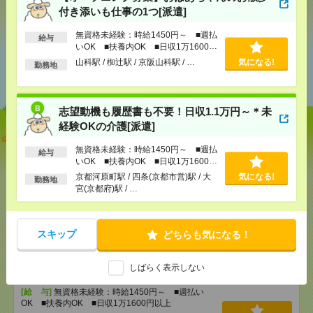
シェア
ツイート
ブックマーク
付き添いも仕事の1つ[派遣]
無資格未経験：時給1450円～ ■週払
給与
いOK ■扶養内OK ■日収1万1600円
以上
あなたの閲覧履歴からの
山科駅 / 椥辻駅 / 京阪山科駅 / …
気になる!
勤務地
おすすめ
志望動機も履歴書も不要！日収1.1万円～＊未
経験OKの介護[派遣]
【オープニング募集】おばあちゃんのお散歩付き添
いも仕事の1つ[派遣]
無資格未経験：時給1450円～ ■週払
給与
いOK ■扶養内OK ■日収1万1600円
以上
[給 与]
無資格未経験：時給1450円～ ■週払い
京都河原町駅 / 四条(京都市営)駅 / 大
気になる!
勤務地
OK ■扶養内OK ■日収1万1600円以上
宮(京都府)駅 / …
[交通費]
交通費全額支給
気になる！
[勤務地]
山科駅
/
椥辻駅
/
京阪山科駅
/
…
スキップ
どちらも気になる！
志望動機も履歴書も不要！日収1.1万円～＊未経験OK
の介護[派遣]
しばらく表示しない
[給 与]
無資格未経験：時給1450円～ ■週払い
OK ■扶養内OK ■日収1万1600円以上