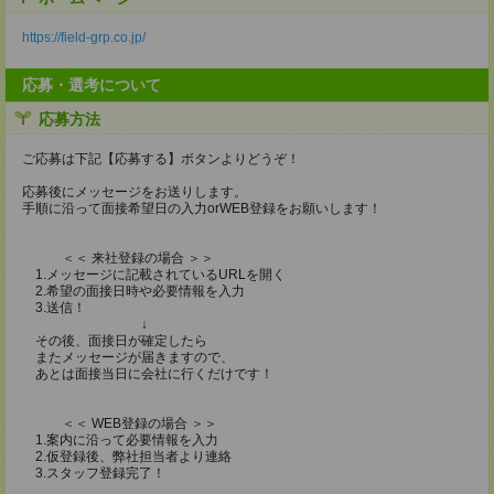
https://field-grp.co.jp/
応募・選考について
応募方法
ご応募は下記【応募する】ボタンよりどうぞ！
応募後にメッセージをお送りします。
手順に沿って面接希望日の入力orWEB登録をお願いします！
＜＜ 来社登録の場合 ＞＞
1.メッセージに記載されているURLを開く
2.希望の面接日時や必要情報を入力
3.送信！
↓
その後、面接日が確定したら
またメッセージが届きますので、
あとは面接当日に会社に行くだけです！
＜＜ WEB登録の場合 ＞＞
1.案内に沿って必要情報を入力
2.仮登録後、弊社担当者より連絡
3.スタッフ登録完了！