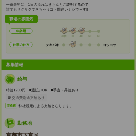
一番最初に、1日の流れはきちんとご説明するので、
誰でもサクサクできちゃうコト間違いナシで～す!!
職場の雰囲気
年齢層
20代
30
40
50
60
仕事の仕方
テキパキ
コツコツ
募集情報
給与
時給1200円 ■週払いOK ■手当・昇給あり
交通費別途支給あり
弊社規定による支給となります。
交通費
勤務地
京都市下京区