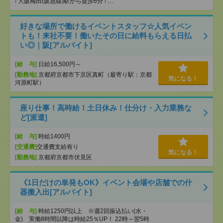
/
大阪梅田(阪急線)駅から徒歩6分
/
…
好きな場所で働けるイベントスタッフ☆人気イベン
トも！来社不要！働いたその日に給料もらえる日払
い◎｜阪[アルバイト]
[給 与]
日給16,500円～
[勤務地]
京都府京都市下京区真町（最寄り駅：京都
気になる！
河原町駅）
座り仕事！高時給！土日休み！仕分け・入力業務な
ど[派遣]
[給 与]
時給1400円
[交通費]
交通費支給有り
気になる！
[勤務地]
京都府京都市伏見区
《1日だけの単発もOK》イベント会場や店舗での什
器搬入出[アルバイト]
[給 与]
時給1250円以上 ※週2回振込払い(水・
金) 実働8時間以降は時給25％UP！ 22時～翌5時