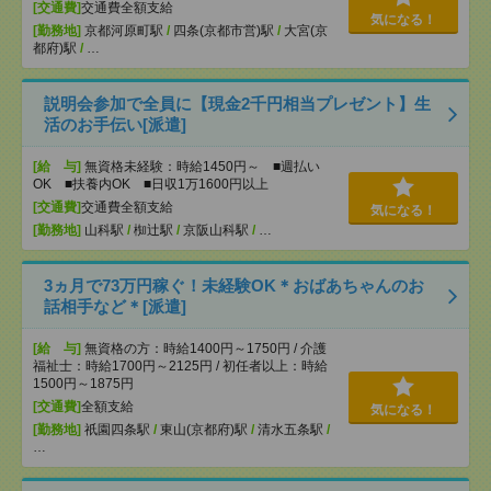
[交通費]
交通費全額支給
気になる！
[勤務地]
京都河原町駅
/
四条(京都市営)駅
/
大宮(京
都府)駅
/
…
説明会参加で全員に【現金2千円相当プレゼント】生
活のお手伝い[派遣]
[給 与]
無資格未経験：時給1450円～ ■週払い
OK ■扶養内OK ■日収1万1600円以上
[交通費]
交通費全額支給
気になる！
[勤務地]
山科駅
/
椥辻駅
/
京阪山科駅
/
…
3ヵ月で73万円稼ぐ！未経験OK＊おばあちゃんのお
話相手など＊[派遣]
[給 与]
無資格の方：時給1400円～1750円 / 介護
福祉士：時給1700円～2125円 / 初任者以上：時給
1500円～1875円
[交通費]
全額支給
気になる！
[勤務地]
祇園四条駅
/
東山(京都府)駅
/
清水五条駅
/
…