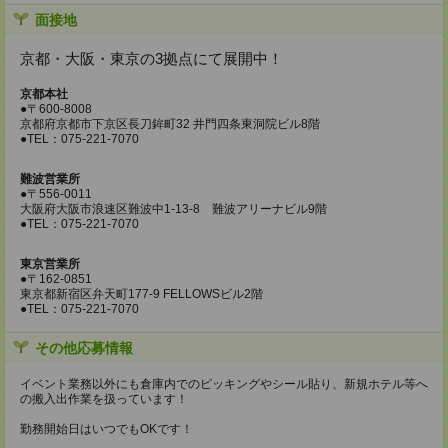
面接地
京都・大阪・東京の3拠点にて展開中！
京都本社
●〒600-8008
京都府京都市下京区長刀鉾町32 井門四条東洞院ビル8階
●TEL：075-221-7070
難波営業所
●〒556-0011
大阪府大阪市浪速区難波中1-13-8 難波アリーナビル9階
●TEL：075-221-7070
東京営業所
●〒162-0851
東京都新宿区弁天町177-9 FELLOWSビル2階
●TEL：075-221-7070
その他応募情報
イベント業務以外にも倉庫内でのピッキングやシール貼り、新規ホテル等へ
の搬入出作業を扱っています！
勤務開始日はいつでもOKです！