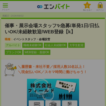
0
メニュー
気になる！
ログイン
掲載日 :2026
/
08
/
02
催事・展示会場スタッフ✨急募/単発1日/日払
いOK/未経験歓迎/WEB登録【k】
職種：
イベントスタッフ・会場設営
アルバイト
職種未経験OK
社会人未経験OK
大学生歓迎
ブランクOK
WEB登録・面接OK
＼履歴書・来社不要／採用人数10名以上！
＼現金払いOK／スキマ時間に働けちゃう！