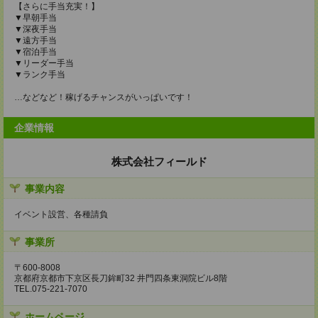
【さらに手当充実！】
▼早朝手当
▼深夜手当
▼遠方手当
▼宿泊手当
▼リーダー手当
▼ランク手当
…などなど！稼げるチャンスがいっぱいです！
企業情報
株式会社フィールド
事業内容
イベント設営、各種請負
事業所
〒600-8008
京都府京都市下京区長刀鉾町32 井門四条東洞院ビル8階
TEL.075-221-7070
ホームページ