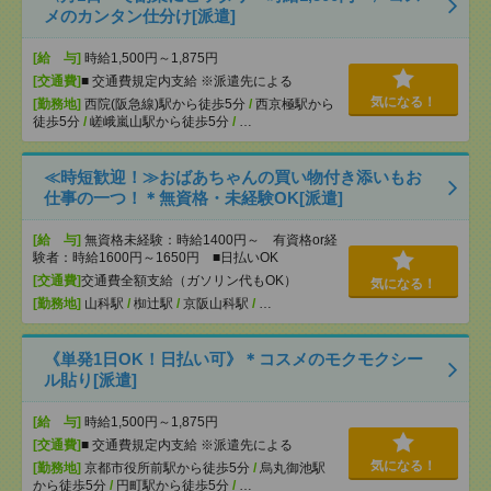
メのカンタン仕分け[派遣]
[給 与]
時給1,500円～1,875円
[交通費]
■ 交通費規定内支給 ※派遣先による
気になる！
[勤務地]
西院(阪急線)駅から徒歩5分
/
西京極駅から
徒歩5分
/
嵯峨嵐山駅から徒歩5分
/
…
≪時短歓迎！≫おばあちゃんの買い物付き添いもお
仕事の一つ！＊無資格・未経験OK[派遣]
[給 与]
無資格未経験：時給1400円～ 有資格or経
験者：時給1600円～1650円 ■日払いOK
[交通費]
交通費全額支給（ガソリン代もOK）
気になる！
[勤務地]
山科駅
/
椥辻駅
/
京阪山科駅
/
…
《単発1日OK！日払い可》＊コスメのモクモクシー
ル貼り[派遣]
[給 与]
時給1,500円～1,875円
[交通費]
■ 交通費規定内支給 ※派遣先による
気になる！
[勤務地]
京都市役所前駅から徒歩5分
/
烏丸御池駅
から徒歩5分
/
円町駅から徒歩5分
/
…