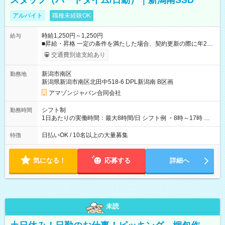
スタッフ（パートタイム/日勤）｜新潟南SSD
アルバイト
職種未経験OK
時給1,250円～1,250円
給与
■昇給・昇格 一定の条件を満たした場合、契約更新の際に年2回
まで昇給の機会があります。 ■正社員登用制度あり ※月末締/翌
交通費別途支給あり
月25日支払い ※時間外手当、別途支給 ※深夜割増賃金 (22:00～
翌5:00までは時給が25%UPします) ☆給与前払い制度有！
新潟市南区
勤務地
☆Amazon直雇用で安定して働けます！ 【試用期間】試用期間
新潟県新潟市南区北田中518-6 DPL新潟南 B区画
あり 試用期間の長さ：1週間 雇用形態、給与は本採用時と同じ
です。
アマゾンジャパン合同会社
シフト制
勤務時間
1日あたりの実働時間：最大8時間/日 シフト例 ・8時～17時 ・
12時～21時
日払いOK / 10名以上の大量募集
特徴
気になる！
応募する
詳細へ
未読