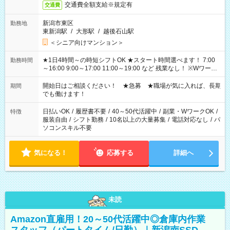
交通費全額支給※規定有
交通費
新潟市東区
勤務地
東新潟駅
/
大形駅
/
越後石山駅
＜シニア向けマンション＞
★1日4時間～の時短シフトOK ★スタート時間選べます！ 7:00
勤務時間
～16:00 9:00～17:00 11:00～19:00 など 残業なし！ ※Wワーク
の場合、他のお仕事と合わせ週40時間超の就業はご案内できま
せん ※法令に基づき、週20時間以上勤務は社会保険への加入対
開始日はご相談ください！ ★急募 ★職場が気に入れば、長期
期間
象となります ※労働者派遣法（日雇い派遣の原則禁止）によ
でも働けます！
り、短時間・短期間の就業はご案内が難しい場合があります
日払いOK
/
履歴書不要
/
40～50代活躍中
/
副業・WワークOK
/
特徴
服装自由
/
シフト勤務
/
10名以上の大量募集
/
電話対応なし
/
パ
ソコンスキル不要
気になる！
応募する
詳細へ
未読
Amazon直雇用！20～50代活躍中◎倉庫内作業