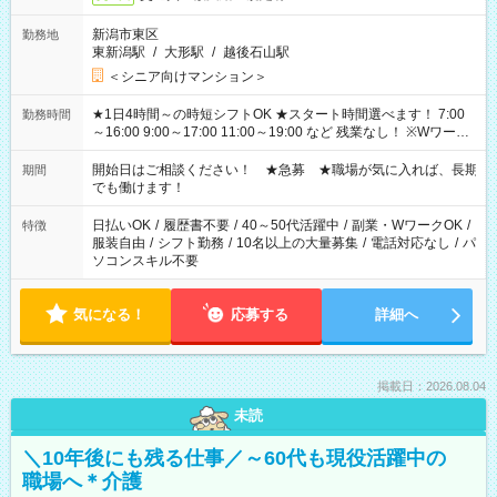
新潟市東区
勤務地
東新潟駅
/
大形駅
/
越後石山駅
＜シニア向けマンション＞
★1日4時間～の時短シフトOK ★スタート時間選べます！ 7:00
勤務時間
～16:00 9:00～17:00 11:00～19:00 など 残業なし！ ※Wワーク
の場合、他のお仕事と合わせ週40時間超の就業はご案内できま
せん ※法令に基づき、週20時間以上勤務は社会保険への加入対
開始日はご相談ください！ ★急募 ★職場が気に入れば、長期
期間
象となります ※労働者派遣法（日雇い派遣の原則禁止）によ
でも働けます！
り、短時間・短期間の就業はご案内が難しい場合があります
日払いOK
/
履歴書不要
/
40～50代活躍中
/
副業・WワークOK
/
特徴
服装自由
/
シフト勤務
/
10名以上の大量募集
/
電話対応なし
/
パ
ソコンスキル不要
気になる！
応募する
詳細へ
掲載日：2026.08.04
未読
＼10年後にも残る仕事／～60代も現役活躍中の
職場へ＊介護