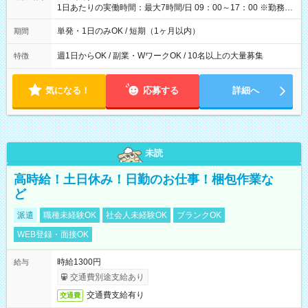
1日あたりの実働時間：最大7時間/日 09：00～17：00 ※勤務時
間は 試験により異なります。
単発・1日のみOK / 短期（1ヶ月以内）
期間
週1日からOK / 副業・WワークOK / 10名以上の大量募集
特徴
気になる！
応募する
詳細へ
未読
高時給！土日休み！日勤のお仕事！梱包作業な
ど
派遣
職種未経験OK
社会人未経験OK
ブランクOK
WEB登録・面接OK
時給1300円
給与
交通費別途支給あり
交通費支給有り
交通費