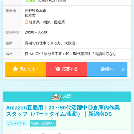
交通費規定内支給
交通費
長野県松本市
勤務地
松本市
軽作業・物流・配送系
20:00～05:00
勤務時間
長期でお仕事できる方、大歓迎！
期間
日払いOK
/
履歴書不要
/
40～50代活躍中
/
電話対応なし
特徴
気になる！
応募する
詳細へ
未読
Amazon直雇用！20～50代活躍中◎倉庫内作業
スタッフ（パートタイム/夜勤）｜新潟南DS
アルバイト
職種未経験OK