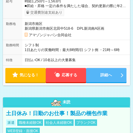
時給1,250円～1,563円
給与
■昇給・昇格 一定の条件を満たした場合、契約更新の際に年2回
まで昇給の機会があります。 ■正社員登用制度あり ※月末締/翌
交通費別途支給あり
月25日支払い ※時間外手当、別途支給 ※深夜割増賃金 (22:00～
翌5:00までは時給が25%UPします) ☆給与前払い制度有！
新潟市南区
勤務地
☆Amazon直雇用で安定して働けます！ 【試用期間】試用期間
新潟県新潟市南区北田中518-6 DPL新潟南A区画
あり 試用期間の長さ：1週間 雇用形態、給与は本採用時と同じ
です。
アマゾンジャパン合同会社
シフト制
勤務時間
1日あたりの実働時間：最大8時間/日 シフト例 ・21時～6時
日払いOK / 10名以上の大量募集
特徴
気になる！
応募する
詳細へ
未読
土日休み！日勤のお仕事！製品の梱包作業
派遣
職種未経験OK
社会人未経験OK
ブランクOK
WEB登録・面接OK