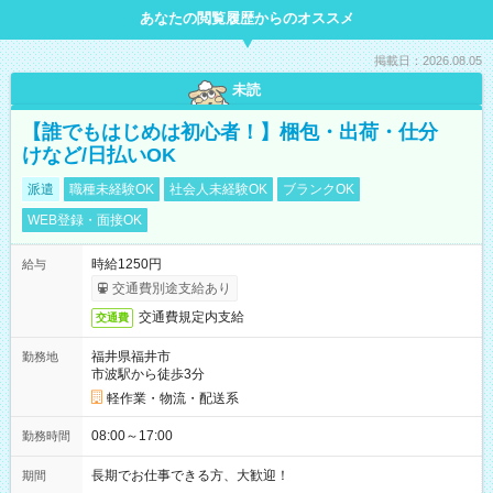
あなたの閲覧履歴からのオススメ
掲載日：2026.08.05
未読
【誰でもはじめは初心者！】梱包・出荷・仕分
けなど/日払いOK
派遣
職種未経験OK
社会人未経験OK
ブランクOK
WEB登録・面接OK
時給1250円
給与
交通費別途支給あり
交通費規定内支給
交通費
福井県福井市
勤務地
市波駅から徒歩3分
軽作業・物流・配送系
08:00～17:00
勤務時間
長期でお仕事できる方、大歓迎！
期間