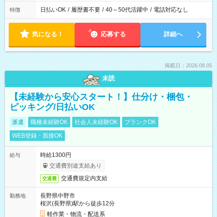
日払いOK
/
履歴書不要
/
40～50代活躍中
/
電話対応なし
特徴
気になる！
応募する
詳細へ
掲載日：2026.08.05
未読
【未経験から安心スタート！】仕分け・梱包・
ピッキング/日払いOK
派遣
職種未経験OK
社会人未経験OK
ブランクOK
WEB登録・面接OK
時給1300円
給与
交通費別途支給あり
交通費規定内支給
交通費
長野県中野市
勤務地
桜沢(長野県)駅から徒歩12分
軽作業・物流・配送系