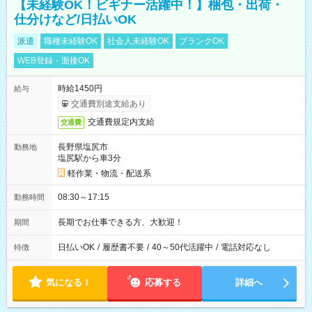
【未経験OK！ビギナー活躍中！】梱包・出荷・
仕分けなど/日払いOK
派遣
職種未経験OK
社会人未経験OK
ブランクOK
WEB登録・面接OK
時給1450円
給与
交通費別途支給あり
交通費規定内支給
交通費
長野県塩尻市
勤務地
塩尻駅から車3分
軽作業・物流・配送系
08:30～17:15
勤務時間
長期でお仕事できる方、大歓迎！
期間
日払いOK
/
履歴書不要
/
40～50代活躍中
/
電話対応なし
特徴
気になる！
応募する
詳細へ