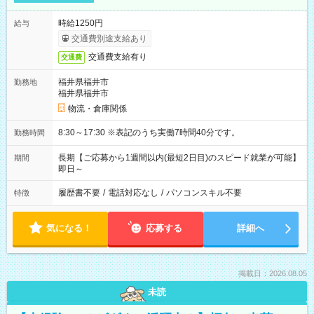
時給1250円
給与
交通費別途支給あり
交通費支給有り
交通費
福井県福井市
勤務地
福井県福井市
物流・倉庫関係
8:30～17:30 ※表記のうち実働7時間40分です。
勤務時間
長期【ご応募から1週間以内(最短2日目)のスピード就業が可能】
期間
即日～
履歴書不要
/
電話対応なし
/
パソコンスキル不要
特徴
気になる！
応募する
詳細へ
掲載日：2026.08.05
未読