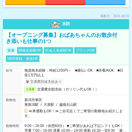
掲載日：2026.08.03
未読
【オープニング募集】おばあちゃんのお散歩付
き添いも仕事の1つ
派遣
職種未経験OK
社会人未経験OK
ブランクOK
WEB登録・面接OK
無資格未経験：時給1250円～ ■週払いOK ■扶養内OK ■日
給与
収1万円以上
交通費別途支給あり
交通費全額支給（ガソリン代もOK！）
交通費
新潟市東区
勤務地
東新潟駅
/
大形駅
/
越後石山駅
≪車通勤もOK！≫ご自宅近くでご希望の勤務地を紹介しま
す。
9:00～18:00（休憩60分） ■ご希望があれば下記シフトもOK！
勤務時間
早番 7:00～16:00 遅番 10:00～19:00 夜勤 16:30～翌9:30 「家族