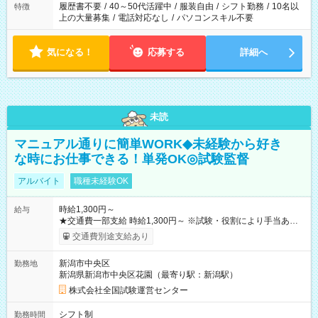
履歴書不要
/
40～50代活躍中
/
服装自由
/
シフト勤務
/
10名以
特徴
上の大量募集
/
電話対応なし
/
パソコンスキル不要
気になる！
応募する
詳細へ
未読
マニュアル通りに簡単WORK◆未経験から好き
な時にお仕事できる！単発OK◎試験監督
アルバイト
職種未経験OK
時給1,300円～
給与
★交通費一部支給 時給1,300円～ ※試験・役割により手当あり
※勤務回数により昇給あり 【即給（前払い）オプションあ
交通費別途支給あり
り！】 希望される場合、勤務から1週間ほどで給与の一部を受け
取れます。 ※手数料418円がかかります。 【過去試験日の収入
新潟市中央区
勤務地
例】 ・河合塾模擬試験 8:30～17:30（休憩1時間） 時給1,300円
新潟県新潟市中央区花園（最寄り駅：新潟駅）
×8時間＝日収10,400円＋交通費 ※当日の役割により時給＋100
円の場合あり ・国家試験 7:00～13:30（休憩なし） 時給1,300
株式会社全国試験運営センター
円（役割手当＋100円）×6時間＝日収8,400円＋交通費 【試用期
間】試用期間なし
シフト制
勤務時間