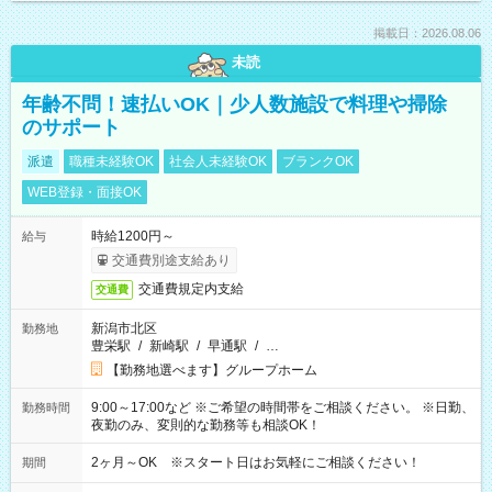
掲載日：2026.08.06
未読
年齢不問！速払いOK｜少人数施設で料理や掃除
のサポート
派遣
職種未経験OK
社会人未経験OK
ブランクOK
WEB登録・面接OK
時給1200円～
給与
交通費別途支給あり
交通費規定内支給
交通費
新潟市北区
勤務地
豊栄駅
/
新崎駅
/
早通駅
/
…
【勤務地選べます】グループホーム
9:00～17:00など ※ご希望の時間帯をご相談ください。 ※日勤、
勤務時間
夜勤のみ、変則的な勤務等も相談OK！
2ヶ月～OK ※スタート日はお気軽にご相談ください！
期間