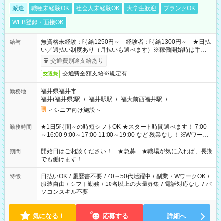
派遣
職種未経験OK
社会人未経験OK
大学生歓迎
ブランクOK
WEB登録・面接OK
無資格未経験：時給1250円～ 経験者：時給1300円～ ★日払
給与
い／週払い制度あり（月払いも選べます）※稼働開始時は手続き
完了次第のお支払いとなります。
交通費別途支給あり
交通費全額支給※規定有
交通費
福井県福井市
勤務地
福井(福井県)駅
/
福井駅駅
/
福大前西福井駅
/
…
＜シニア向け施設＞
★1日5時間～の時短シフトOK ★スタート時間選べます！ 7:00
勤務時間
～16:00 9:00～17:00 11:00～19:00 など 残業なし！ ※Wワーク
の場合、他のお仕事と合わせ週40時間超の就業はご案内できま
せん ※法令に基づき、週20時間以上勤務は社会保険への加入対
開始日はご相談ください！ ★急募 ★職場が気に入れば、長期
期間
象となります ※労働者派遣法（日雇い派遣の原則禁止）によ
でも働けます！
り、短時間・短期間の就業はご案内が難しい場合があります
日払いOK
/
履歴書不要
/
40～50代活躍中
/
副業・WワークOK
/
特徴
服装自由
/
シフト勤務
/
10名以上の大量募集
/
電話対応なし
/
パ
ソコンスキル不要
気になる！
応募する
詳細へ