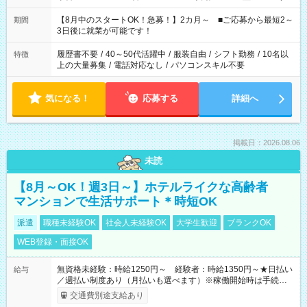
と休みを合わせたい」 「余裕を持って夕飯の準備がしたい」
「できれば残業はしたくない」 など、ご希望を教えてください
【8月中のスタートOK！急募！】2カ月～ ■ご応募から最短2～
期間
ね。 ※Wワーク希望の方へ 今ご覧のお仕事で希望する勤務時間
3日後に就業が可能です！
と、もう1つのお仕事の勤務時間。 合計で週40時間を超える場
合は応募できません。
履歴書不要
/
40～50代活躍中
/
服装自由
/
シフト勤務
/
10名以
特徴
上の大量募集
/
電話対応なし
/
パソコンスキル不要
気になる！
応募する
詳細へ
掲載日：2026.08.06
未読
【8月～OK！週3日～】ホテルライクな高齢者
マンションで生活サポート＊時短OK
派遣
職種未経験OK
社会人未経験OK
大学生歓迎
ブランクOK
WEB登録・面接OK
無資格未経験：時給1250円～ 経験者：時給1350円～★日払い
給与
／週払い制度あり（月払いも選べます）※稼働開始時は手続き完
了次第のお支払いとなります。
交通費別途支給あり