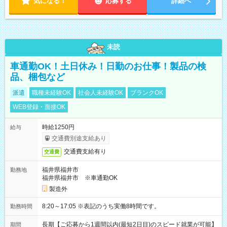
気になる！
応募する
詳細へ
未読
車通勤OK！土日休み！日勤のお仕事！製品の検
品、梱包など
派遣
職種未経験OK
社会人未経験OK
ブランクOK
WEB登録・面接OK
時給1250円
給与
交通費別途支給あり
交通費支給有り
交通費
福井県福井市
勤務地
福井県福井市 ※車通勤OK
製造外
8:20～17:05 ※表記のうち実働8時間です。
勤務時間
長期【ご応募から1週間以内(最短2日目)のスピード就業が可能】
期間