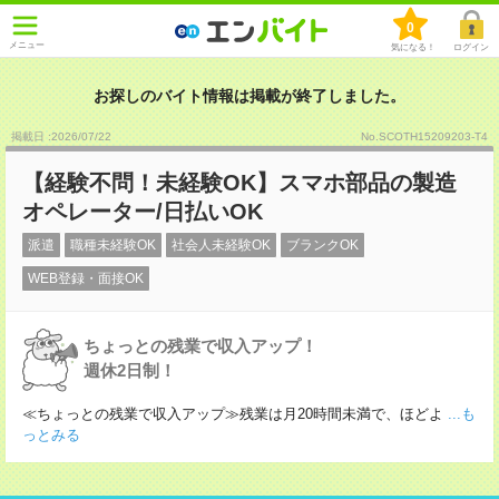
0
メニュー
気になる！
ログイン
お探しのバイト情報は掲載が終了しました。
掲載日 :2026
/
07
/
22
No.SCOTH15209203-T4
【経験不問！未経験OK】スマホ部品の製造
オペレーター/日払いOK
派遣
職種未経験OK
社会人未経験OK
ブランクOK
WEB登録・面接OK
ちょっとの残業で収入アップ！
週休2日制！
≪ちょっとの残業で収入アップ≫残業は月20時間未満で、ほどよ
...も
っとみる