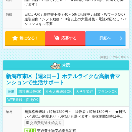
間以上勤務は社会保険への加入対象となります ※労働者派遣法
けます！
（日雇い派遣の原則禁止）により、短時間・短期間の就業はご
案内が難しい場合があります
日払いOK
/
履歴書不要
/
40～50代活躍中
/
副業・WワークOK
/
特徴
服装自由
/
シフト勤務
/
10名以上の大量募集
/
電話対応なし
/
パ
ソコンスキル不要
気になる！
応募する
詳細へ
掲載日：2026.08.05
未読
新潟市東区【週3日～】ホテルライクな高齢者マ
ンションで生活サポート
派遣
職種未経験OK
社会人未経験OK
大学生歓迎
ブランクOK
WEB登録・面接OK
無資格未経験：時給1250円～ 経験者：時給1350円～ ★日払
給与
い／週払い制度あり（月払いも選べます）※稼働開始時は手続き
完了次第のお支払いとなります。
交通費別途支給あり
交通費全額支給※規定有
交通費