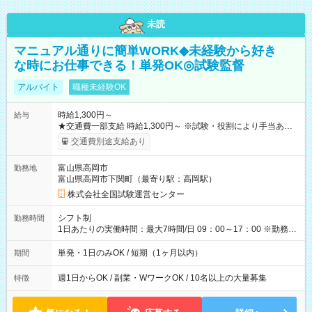
未読
マニュアル通りに簡単WORK◆未経験から好き
な時にお仕事できる！単発OK◎試験監督
アルバイト
職種未経験OK
時給1,300円～
給与
★交通費一部支給 時給1,300円～ ※試験・役割により手当あり
※勤務回数により昇給あり 【即給（前払い）オプションあ
交通費別途支給あり
り！】 希望される場合、勤務から1週間ほどで給与の一部を受け
取れます。 ※手数料418円がかかります。 【過去試験日の収入
富山県高岡市
勤務地
例】 ・河合塾模擬試験 8:30～17:30（休憩1時間） 時給1,300円
富山県高岡市下関町（最寄り駅：高岡駅）
×8時間＝日収10,400円＋交通費 ※当日の役割により時給＋100
円の場合あり ・国家試験 7:00～13:30（休憩なし） 時給1,300
株式会社全国試験運営センター
円（役割手当＋100円）×6時間＝日収8,400円＋交通費 【試用期
間】試用期間なし
シフト制
勤務時間
1日あたりの実働時間：最大7時間/日 09：00～17：00 ※勤務時
間は 試験により異なります。
単発・1日のみOK / 短期（1ヶ月以内）
期間
週1日からOK / 副業・WワークOK / 10名以上の大量募集
特徴