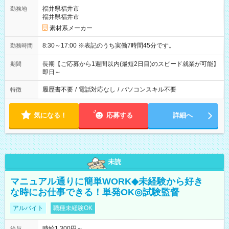
福井県福井市
勤務地
福井県福井市
素材系メーカー
8:30～17:00 ※表記のうち実働7時間45分です。
勤務時間
長期【ご応募から1週間以内(最短2日目)のスピード就業が可能】
期間
即日～
履歴書不要
/
電話対応なし
/
パソコンスキル不要
特徴
気になる！
応募する
詳細へ
未読
マニュアル通りに簡単WORK◆未経験から好き
な時にお仕事できる！単発OK◎試験監督
アルバイト
職種未経験OK
時給1,300円～
給与