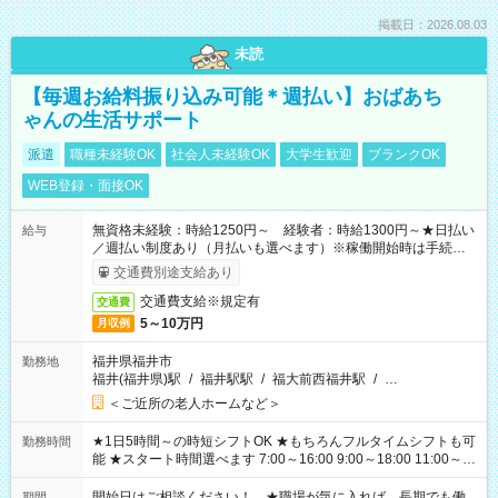
掲載日：2026.08.03
未読
【毎週お給料振り込み可能＊週払い】おばあち
ゃんの生活サポート
派遣
職種未経験OK
社会人未経験OK
大学生歓迎
ブランクOK
WEB登録・面接OK
無資格未経験：時給1250円～ 経験者：時給1300円～★日払い
給与
／週払い制度あり（月払いも選べます）※稼働開始時は手続き完
了次第のお支払いとなります。
交通費別途支給あり
交通費支給※規定有
交通費
5～10万円
月収例
福井県福井市
勤務地
福井(福井県)駅
/
福井駅駅
/
福大前西福井駅
/
…
＜ご近所の老人ホームなど＞
★1日5時間～の時短シフトOK ★もちろんフルタイムシフトも可
勤務時間
能 ★スタート時間選べます 7:00～16:00 9:00～18:00 11:00～
20:00 など 残業なし！ ※Wワークの場合、他のお仕事と合わせ
週40時間超の就業はご案内できません ※法令に基づき、週20時
開始日はご相談ください！ ★職場が気に入れば、長期でも働
期間