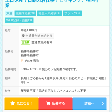
土日休み！日勤のお仕事！ピッキング、梱包作
業
派遣
職種未経験OK
社会人未経験OK
ブランクOK
WEB登録・面接OK
時給1108円
給与
交通費別途支給あり
交通費支給有り
交通費
福井県福井市
勤務地
福井県福井市
その他製造
8:30～16:30 ※表記のうち実働7時間です。
勤務時間
長期【ご応募から1週間以内(最短2日目)のスピード就業が可能】
期間
即日～
履歴書不要
/
電話対応なし
/
パソコンスキル不要
特徴
気になる！
応募する
詳細へ