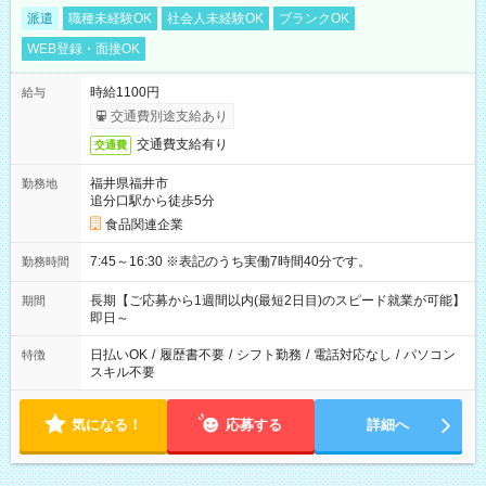
派遣
職種未経験OK
社会人未経験OK
ブランクOK
WEB登録・面接OK
時給1100円
給与
交通費別途支給あり
交通費支給有り
交通費
福井県福井市
勤務地
追分口駅から徒歩5分
食品関連企業
7:45～16:30 ※表記のうち実働7時間40分です。
勤務時間
長期【ご応募から1週間以内(最短2日目)のスピード就業が可能】
期間
即日～
日払いOK
/
履歴書不要
/
シフト勤務
/
電話対応なし
/
パソコン
特徴
スキル不要
気になる！
応募する
詳細へ