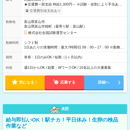
★交通費一部支給 時給1,300円～ ※試験・役割により手当あり
※勤務回数により昇給あり 【即給（前払い）オプションあ
交通費別途支給あり
り！】 希望される場合、勤務から1週間ほどで給与の一部を受け
取れます。 ※手数料418円がかかります。 【過去試験日の収入
富山県富山市
勤務地
例】 ・河合塾模擬試験 8:30～17:30（休憩1時間） 時給1,300円
富山県富山市桜町（最寄り駅：富山駅）
×8時間＝日収10,400円＋交通費 ※当日の役割により時給＋100
円の場合あり ・国家試験 7:00～13:30（休憩なし） 時給1,300
株式会社全国試験運営センター
円（役割手当＋100円）×6時間＝日収8,400円＋交通費 【試用期
間】試用期間なし
シフト制
勤務時間
1日あたりの実働時間：最大7時間/日 09：00～17：00 ※勤務時
間は 試験により異なります。
単発・1日のみOK / 短期（1ヶ月以内）
期間
週1日からOK / 副業・WワークOK / 10名以上の大量募集
特徴
気になる！
応募する
詳細へ
未読
給与即払いOK！駅チカ！平日休み！生卵の検品
作業など