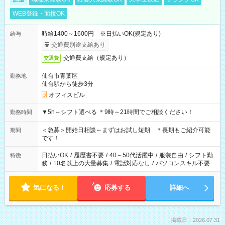
WEB登録・面接OK
時給1400～1600円 ※日払いOK(規定あり)
給与
交通費別途支給あり
交通費支給（規定あり）
交通費
仙台市青葉区
勤務地
仙台駅から徒歩3分
オフィスビル
▼5h～シフト選べる ＊9時～21時間でご相談ください！
勤務時間
＜急募＞開始日相談～まずはお試し短期 ＊長期もご紹介可能
期間
です！
日払いOK
/
履歴書不要
/
40～50代活躍中
/
服装自由
/
シフト勤
特徴
務
/
10名以上の大量募集
/
電話対応なし
/
パソコンスキル不要
気になる！
応募する
詳細へ
掲載日：2026.07.31