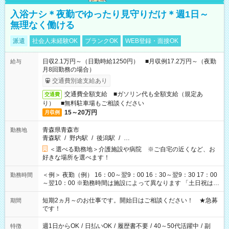
入浴ナシ＊夜勤でゆったり見守りだけ＊週1日～
無理なく働ける
派遣
社会人未経験OK
ブランクOK
WEB登録・面接OK
日収2.1万円～（日勤時給1250円） ■月収例17.2万円～（夜勤
給与
月8回勤務の場合）
交通費別途支給あり
交通費全額支給 ■ガソリン代も全額支給（規定あ
交通費
り） ■無料駐車場もご相談ください
15～20万円
月収例
青森県青森市
勤務地
青森駅
/
野内駅
/
後潟駅
/
…
＜選べる勤務地＞介護施設や病院 ※ご自宅の近くなど、お
好きな場所を選べます！
＜例＞ 夜勤（例） 16：00～翌9：00 16：30～翌9：30 17：00
勤務時間
～翌10：00 ※勤務時間は施設によって異なります 「土日祝は休
みたい」 「しっかり稼ぎたい」 「もう少し遅い時間から始めた
い」など ご希望にあったお仕事をご案内いたします。 ※未経験
短期2ヵ月～のお仕事です。開始日はご相談ください！ ★急募
期間
の方の場合は1～2ヶ月間は日中での仕事を経験いただき、 お
です！
仕事に慣れてからの夜勤になります。 ★家庭の都合でお休みが
必要な場合も遠慮なくご相談ください。
週1日からOK
/
日払いOK
/
履歴書不要
/
40～50代活躍中
/
副
特徴