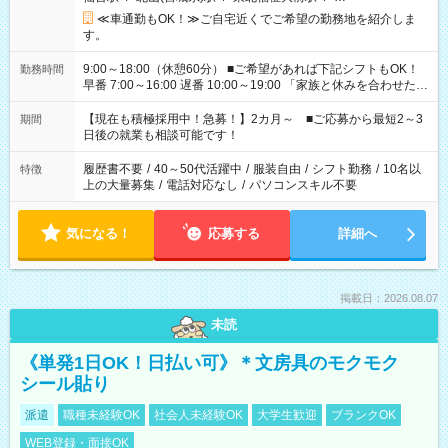
≪車通勤もOK！≫ご自宅近くでご希望の勤務地を紹介しま
す。
9:00～18:00（休憩60分） ■ご希望があれば下記シフトもOK！
勤務時間
早番 7:00～16:00 遅番 10:00～19:00 「家族と休みを合わせた
い」 「余裕を持って夕飯の準備がしたい」 「できれば残業はし
たくない」 など、ご希望を教えてくださいね。 ※Wワーク希望
【現在も積極採用中！急募！】2カ月～ ■ご応募から最短2～3
期間
の方へ 今ご覧のお仕事で希望する勤務時間と、もう1つのお仕事
日後の就業も相談可能です！
の勤務時間。 合計で週40時間を超える場合は応募できません。
履歴書不要
/
40～50代活躍中
/
服装自由
/
シフト勤務
/
10名以
特徴
上の大量募集
/
電話対応なし
/
パソコンスキル不要
気になる！
応募する
詳細へ
掲載日：2026.08.07
未読
《単発1日OK！日払い可》＊文房具のモクモク
シール貼り
派遣
職種未経験OK
社会人未経験OK
大学生歓迎
ブランクOK
WEB登録・面接OK