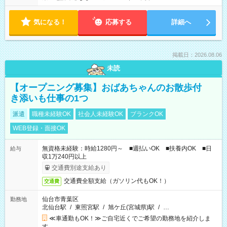
気になる！
応募する
詳細へ
掲載日：2026.08.06
未読
【オープニング募集】おばあちゃんのお散歩付
き添いも仕事の1つ
派遣
職種未経験OK
社会人未経験OK
ブランクOK
WEB登録・面接OK
無資格未経験：時給1280円～ ■週払いOK ■扶養内OK ■日
給与
収1万240円以上
交通費別途支給あり
交通費全額支給（ガソリン代もOK！）
交通費
仙台市青葉区
勤務地
北仙台駅
/
東照宮駅
/
旭ケ丘(宮城県)駅
/
…
≪車通勤もOK！≫ご自宅近くでご希望の勤務地を紹介しま
す。