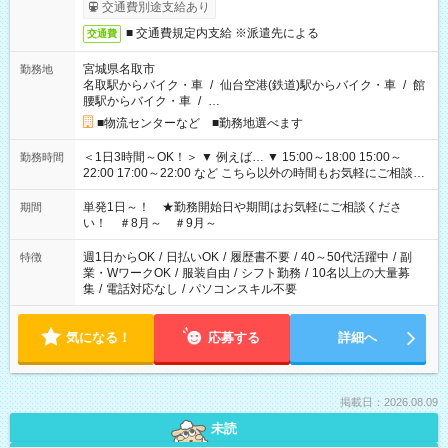
交通費別途支給あり
■ 交通費規定内支給 ※派遣先による
交通費
宮城県名取市
勤務地
名取駅からバイク・車
/
仙台空港(鉄道)駅からバイク・車
/
館
腰駅からバイク・車
/
…
■物流センターなど ■勤務地選べます
＜1日3時間～OK！＞ ▼ 例えば… ▼ 15:00～18:00 15:00～
勤務時間
22:00 17:00～22:00 など こちら以外の時間もお気軽にご相談く
ださい！
単発1日～！ ★勤務開始日や期間はお気軽にご相談くださ
期間
い！ ＃8月～ ＃9月～
週1日からOK
/
日払いOK
/
履歴書不要
/
40～50代活躍中
/
副
特徴
業・WワークOK
/
服装自由
/
シフト勤務
/
10名以上の大量募
集
/
電話対応なし
/
パソコンスキル不要
気になる！
応募する
詳細へ
掲載日：2026.08.09
未読