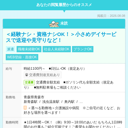
あなたの閲覧履歴からのオススメ
掲載日：2026.08.08
未読
＜経験ナシ・資格ナシOK！＞小さめデイサービ
スで送迎や見守りなど！
派遣
職種未経験OK
社会人未経験OK
ブランクOK
WEB登録・面接OK
時給1100円～ ■日払いOK（規定あり）
給与
交通費別途支給あり
交通費全額支給 ■ガソリン代も全額支給（規定あ
交通費
り） ■無料駐車場もご相談ください
青森県青森市
勤務地
新青森駅
/
浅虫温泉駅
/
奥内駅
/
…
＜選べる勤務地＞介護施設や病院 ※ご自宅の近くなど、お
好きな場所を選べます！
★1日4時間～OK！ （例）9:00～18:00のあいだ もちろん1日8時
勤務時間
間のお仕事もご紹介可能です！ご希望をお聞かせください！ ★