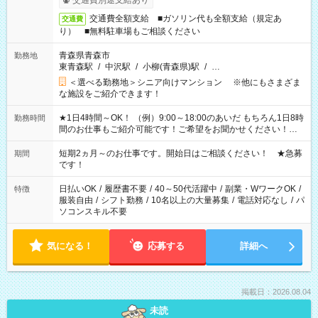
交通費別途支給あり
交通費全額支給 ■ガソリン代も全額支給（規定あ
交通費
り） ■無料駐車場もご相談ください
青森県青森市
勤務地
東青森駅
/
中沢駅
/
小柳(青森県)駅
/
…
＜選べる勤務地＞シニア向けマンション ※他にもさまざま
な施設をご紹介できます！
★1日4時間～OK！ （例）9:00～18:00のあいだ もちろん1日8時
勤務時間
間のお仕事もご紹介可能です！ご希望をお聞かせください！★
家庭の都合でお休みが必要な場合も遠慮なくご相談ください。
※週最低15時間以上の勤務が必要です
短期2ヵ月～のお仕事です。開始日はご相談ください！ ★急募
期間
です！
日払いOK
/
履歴書不要
/
40～50代活躍中
/
副業・WワークOK
/
特徴
服装自由
/
シフト勤務
/
10名以上の大量募集
/
電話対応なし
/
パ
ソコンスキル不要
気になる！
応募する
詳細へ
掲載日：2026.08.04
未読