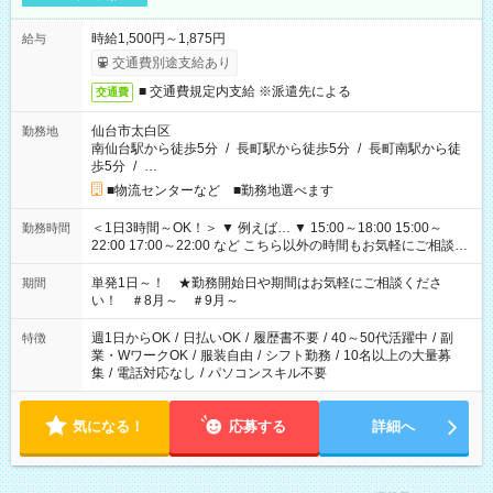
時給1,500円～1,875円
給与
交通費別途支給あり
■ 交通費規定内支給 ※派遣先による
交通費
仙台市太白区
勤務地
南仙台駅から徒歩5分
/
長町駅から徒歩5分
/
長町南駅から徒
歩5分
/
…
■物流センターなど ■勤務地選べます
＜1日3時間～OK！＞ ▼ 例えば… ▼ 15:00～18:00 15:00～
勤務時間
22:00 17:00～22:00 など こちら以外の時間もお気軽にご相談く
ださい！
単発1日～！ ★勤務開始日や期間はお気軽にご相談くださ
期間
い！ ＃8月～ ＃9月～
週1日からOK
/
日払いOK
/
履歴書不要
/
40～50代活躍中
/
副
特徴
業・WワークOK
/
服装自由
/
シフト勤務
/
10名以上の大量募
集
/
電話対応なし
/
パソコンスキル不要
気になる！
応募する
詳細へ