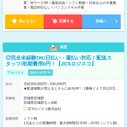
業・WワークOK
/
服装自由
/
シフト勤務
/
10名以上の大量募
集
/
電話対応なし
/
パソコンスキル不要
気になる！
応募する
詳細へ
未読
◎完全未経験OK/日払い・週払い対応！配送ス
タッフ/初期費用0円！【JCSロジスコ】
アルバイト
職種未経験OK
月給300,000円～500,000円
給与
★配達個数が増えるとさらに給与UP！ 1番稼ぐ人で月120万ほ
ど！ ・主要都市エリア 月収55万円／週5日稼働 月収65万~112
万円／週6日稼働 ・地方郊外エリア 月収40万円／週5日稼働 月
宮城県宮城郡
勤務地
収40万円~50万円／週6日稼働 ＜モデルイメージ＞ ■月収50万
宮城県宮城郡七ヶ浜町
円 (27歳男性/江東区在住)※元建築関係 1日150個配達×25日勤務
JCSロジスコ株式会社
(日休み) ■月収80万円(43歳男性/墨田区在住)※元営業 1日200個
配達×25日勤務(月休み) 【試用期間】試用期間なし
シフト制
勤務時間
1日あたりの実働時間：最大8時間/日 8:00～20:00（シフト制/実