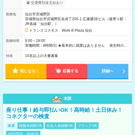
2,500円/日） ※残業代：残業発生時は1分単位で支給 ※研修中の
交通費別途支給あり
給与変動なし ＜ 収入例 ＞ ■週5日勤務の場合… 月収22万8,800
円以上可能 ※交通費別途支給 （時給1,300円×8時間×22日） ■週
仙台市宮城野区
勤務地
4日勤務の場合… 月収16万6,400円以上可能 ※交通費別途支給
宮城県仙台市宮城野区名掛丁205-1 広瀬通SEビル（最寄り駅：
（時給1,300円×8時間×16日） 【試用期間】試用期間なし
JR各線「仙台駅」）
トランスコスモス Work it! Plaza 仙台
9:00～18:00
勤務時間
実働時間：8時間/日 ★基本的に残業はありません 発生時の残
業代は1分単位で支給いたします
10名以上の大量募集
特徴
気になる！
応募する
詳細へ
未読
座り仕事！給与即払いOK！高時給！土日休み！
コネクターの検査
派遣
職種未経験OK
社会人未経験OK
ブランクOK
WEB登録・面接OK