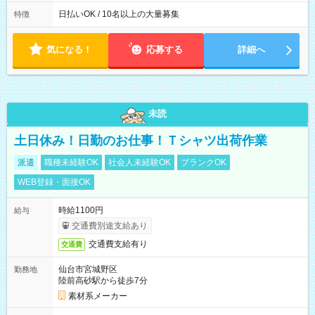
働8時間） ※週5日勤務（場所次第では週4も有り） ※配達状況
によって時間外での勤務可能性有り ※案件により多少の前後あ
日払いOK / 10名以上の大量募集
特徴
り ※配達が完了次第、帰社OKです
気になる！
応募する
詳細へ
未読
土日休み！日勤のお仕事！Ｔシャツ出荷作業
派遣
職種未経験OK
社会人未経験OK
ブランクOK
WEB登録・面接OK
時給1100円
給与
交通費別途支給あり
交通費支給有り
交通費
仙台市宮城野区
勤務地
陸前高砂駅から徒歩7分
素材系メーカー