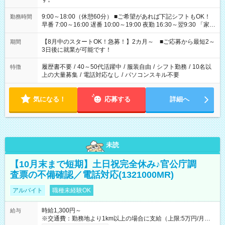
9:00～18:00（休憩60分） ■ご希望があれば下記シフトもOK！
勤務時間
早番 7:00～16:00 遅番 10:00～19:00 夜勤 16:30～翌9:30 「家族
と休みを合わせたい」 「余裕を持って夕飯の準備がしたい」
「できれば残業はしたくない」 など、ご希望を教えてください
【8月中のスタートOK！急募！】2カ月～ ■ご応募から最短2～
期間
ね。 ※Wワーク希望の方へ 今ご覧のお仕事で希望する勤務時間
3日後に就業が可能です！
と、もう1つのお仕事の勤務時間。 合計で週40時間を超える場
合は応募できません。
履歴書不要
/
40～50代活躍中
/
服装自由
/
シフト勤務
/
10名以
特徴
上の大量募集
/
電話対応なし
/
パソコンスキル不要
気になる！
応募する
詳細へ
未読
【10月末まで短期】土日祝完全休み♪官公庁調
査票の不備確認／電話対応(1321000MR)
アルバイト
職種未経験OK
時給1,300円～
給与
※交通費：勤務地より1km以上の場合に支給（上限:5万円/月・