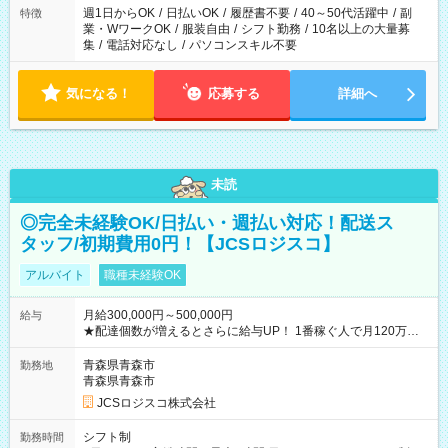
週1日からOK
/
日払いOK
/
履歴書不要
/
40～50代活躍中
/
副
特徴
業・WワークOK
/
服装自由
/
シフト勤務
/
10名以上の大量募
集
/
電話対応なし
/
パソコンスキル不要
気になる！
応募する
詳細へ
未読
◎完全未経験OK/日払い・週払い対応！配送ス
タッフ/初期費用0円！【JCSロジスコ】
アルバイト
職種未経験OK
月給300,000円～500,000円
給与
★配達個数が増えるとさらに給与UP！ 1番稼ぐ人で月120万ほ
ど！ ・主要都市エリア 月収55万円／週5日稼働 月収65万~112
万円／週6日稼働 ・地方郊外エリア 月収40万円／週5日稼働 月
青森県青森市
勤務地
収40万円~50万円／週6日稼働 ＜モデルイメージ＞ ■月収50万
青森県青森市
円 (27歳男性/江東区在住)※元建築関係 1日150個配達×25日勤務
JCSロジスコ株式会社
(日休み) ■月収80万円(43歳男性/墨田区在住)※元営業 1日200個
配達×25日勤務(月休み) 【試用期間】試用期間なし
シフト制
勤務時間