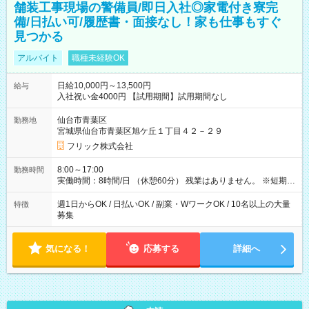
舗装工事現場の警備員/即日入社◎家電付き寮完
備/日払い可/履歴書・面接なし！家も仕事もすぐ
見つかる
アルバイト
職種未経験OK
日給10,000円～13,500円
給与
入社祝い金4000円 【試用期間】試用期間なし
仙台市青葉区
勤務地
宮城県仙台市青葉区旭ケ丘１丁目４２－２９
フリック株式会社
8:00～17:00
勤務時間
実働時間：8時間/日 （休憩60分） 残業はありません。 ※短期の
募集は行っておりません。予めご了承くださいませ。
週1日からOK / 日払いOK / 副業・WワークOK / 10名以上の大量
特徴
募集
気になる！
応募する
詳細へ