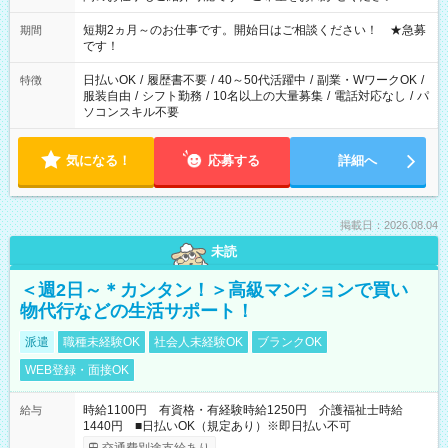
家庭の都合でお休みが必要な場合も遠慮なくご相談ください。
※週最低15時間以上の勤務が必要です
短期2ヵ月～のお仕事です。開始日はご相談ください！ ★急募
期間
です！
日払いOK
/
履歴書不要
/
40～50代活躍中
/
副業・WワークOK
/
特徴
服装自由
/
シフト勤務
/
10名以上の大量募集
/
電話対応なし
/
パ
ソコンスキル不要
気になる！
応募する
詳細へ
掲載日：2026.08.04
未読
＜週2日～＊カンタン！＞高級マンションで買い
物代行などの生活サポート！
派遣
職種未経験OK
社会人未経験OK
ブランクOK
WEB登録・面接OK
時給1100円 有資格・有経験時給1250円 介護福祉士時給
給与
1440円 ■日払いOK（規定あり）※即日払い不可