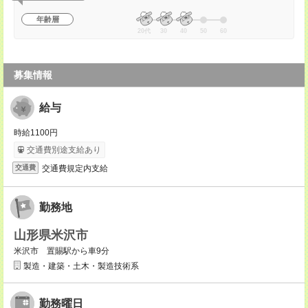
年齢層
20代
30
40
50
60
募集情報
給与
時給1100円
交通費別途支給あり
交通費規定内支給
交通費
勤務地
山形県米沢市
米沢市 置賜駅から車9分
製造・建築・土木・製造技術系
勤務曜日