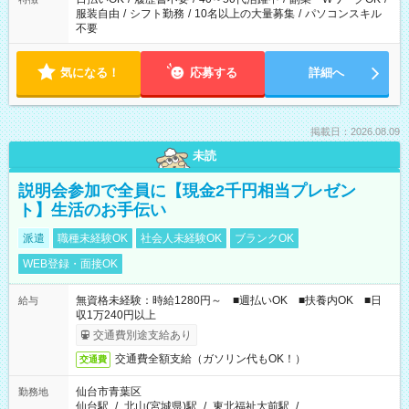
服装自由
/
シフト勤務
/
10名以上の大量募集
/
パソコンスキル
不要
気になる！
応募する
詳細へ
掲載日：2026.08.09
未読
説明会参加で全員に【現金2千円相当プレゼン
ト】生活のお手伝い
派遣
職種未経験OK
社会人未経験OK
ブランクOK
WEB登録・面接OK
無資格未経験：時給1280円～ ■週払いOK ■扶養内OK ■日
給与
収1万240円以上
交通費別途支給あり
交通費全額支給（ガソリン代もOK！）
交通費
仙台市青葉区
勤務地
仙台駅
/
北山(宮城県)駅
/
東北福祉大前駅
/
…