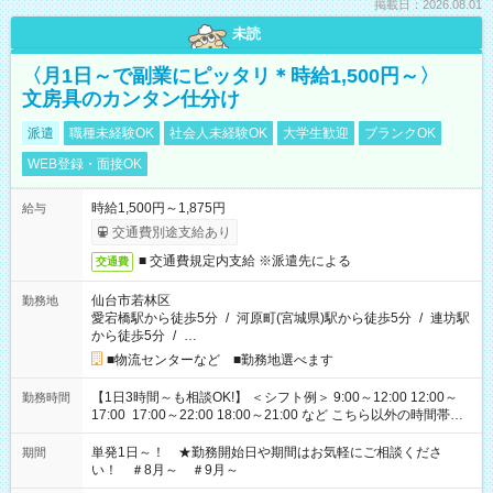
掲載日：2026.08.01
未読
〈月1日～で副業にピッタリ＊時給1,500円～〉
文房具のカンタン仕分け
派遣
職種未経験OK
社会人未経験OK
大学生歓迎
ブランクOK
WEB登録・面接OK
時給1,500円～1,875円
給与
交通費別途支給あり
■ 交通費規定内支給 ※派遣先による
交通費
仙台市若林区
勤務地
愛宕橋駅から徒歩5分
/
河原町(宮城県)駅から徒歩5分
/
連坊駅
から徒歩5分
/
…
■物流センターなど ■勤務地選べます
【1日3時間～も相談OK!】 ＜シフト例＞ 9:00～12:00 12:00～
勤務時間
17:00 17:00～22:00 18:00～21:00 など こちら以外の時間帯も
お気軽にご相談ください！
単発1日～！ ★勤務開始日や期間はお気軽にご相談くださ
期間
い！ ＃8月～ ＃9月～