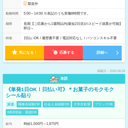
製造外
5:00～14:00 ※表記のうち実働8時間です。
勤務時間
長期【ご応募から1週間以内(最短2日目)のスピード就業が可能】
期間
即日～
日払いOK
/
履歴書不要
/
電話対応なし
/
パソコンスキル不要
特徴
気になる！
応募する
詳細へ
掲載日：2026.08.09
未読
《単発1日OK！日払い可》＊お菓子のモクモク
シール貼り
派遣
職種未経験OK
社会人未経験OK
大学生歓迎
ブランクOK
WEB登録・面接OK
時給1,500円～1,875円
給与