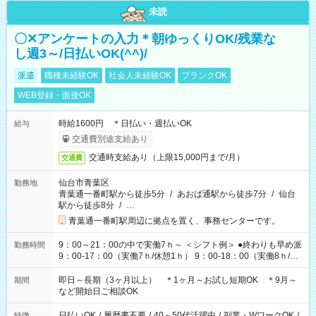
未読
〇✕アンケートの入力＊朝ゆっくりOK/残業な
し週3～/日払いOK(^^)/
派遣
職種未経験OK
社会人未経験OK
ブランクOK
WEB登録・面接OK
時給1600円 ＊日払い・週払いOK
給与
交通費別途支給あり
交通時支給あり（上限15,000円まで/月）
交通費
仙台市青葉区
勤務地
青葉通一番町駅から徒歩5分
/
あおば通駅から徒歩7分
/
仙台
駅から徒歩8分
/
…
青葉通一番町駅周辺に拠点を置く、事務センターです。
9：00～21：00の中で実働7ｈ～ ＜シフト例＞ ●終わりも早め派
勤務時間
9：00-17：00（実働7ｈ/休憩1ｈ） 9：00-18：00（実働8ｈ/休
憩1ｈ） 10：00-19：00（実働8ｈ/休憩1ｈ） ●朝ゆっくり派
11：00-20：00（実働8ｈ/休憩1ｈ） 12：00-20：00（実働7ｈ/
即日～長期（3ヶ月以上） ＊1ヶ月～お試し短期OK ＊9月～
期間
休憩1ｈ） 12：00-21：00（実働8ｈ/休憩1ｈ） 13：00-22：
など開始日ご相談OK
00（実働8ｈ/休憩1ｈ） ＊時間帯固定OK
日払いOK
/
履歴書不要
/
40～50代活躍中
/
副業・WワークOK
/
特徴