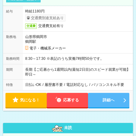
時給1180円
給与
交通費別途支給あり
交通費支給有り
交通費
山形県鶴岡市
勤務地
鶴岡駅
電子・機械系メーカー
8:30～17:30 ※表記のうち実働7時間50分です。
勤務時間
長期【ご応募から1週間以内(最短2日目)のスピード就業が可能】
期間
即日～
日払いOK
/
履歴書不要
/
電話対応なし
/
パソコンスキル不要
特徴
気になる！
応募する
詳細へ
未読