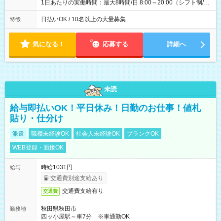
1日あたりの実働時間：最大8時間/日 8:00～20:00（シフト制/実
働8時間） ※週5日勤務（場所次第では週4も有り） ※配達状況
によって時間外での勤務可能性有り ※案件により多少の前後あ
日払いOK / 10名以上の大量募集
特徴
り ※配達が完了次第、帰社OKです
気になる！
応募する
詳細へ
未読
給与即払いOK！平日休み！日勤のお仕事！値札
貼り・仕分け
派遣
職種未経験OK
社会人未経験OK
ブランクOK
WEB登録・面接OK
時給1031円
給与
交通費別途支給あり
交通費支給有り
交通費
秋田県秋田市
勤務地
四ッ小屋駅～車7分 ※車通勤OK