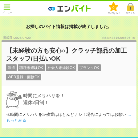
0
メニュー
気になる！
ログイン
お探しのバイト情報は掲載が終了しました。
掲載日 :2026
/
07
/
20
No.SKST15208526-T5
【未経験の方も安心○】クラッチ部品の加工
スタッフ/日払いOK
派遣
職種未経験OK
社会人未経験OK
ブランクOK
WEB登録・面接OK
時間にメリハリを！
週休2日制！
≪時間にメリハリを≫残業はほとんどナシ！場合によってはお願い
...
もっとみる