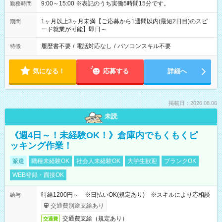
9:00～15:00 ※表記のうち実働5時間15分です。
勤務時間
1ヶ月以上3ヶ月未満【ご応募から1週間以内(最短2日目)のスピ
期間
ード就業が可能】即日～
履歴書不要
/
電話対応なし
/
パソコンスキル不要
特徴
気になる！
応募する
詳細へ
掲載日：2026.08.06
未読
《週4日～！未経験OK！》倉庫内でもくもくピ
ッキング作業！
派遣
職種未経験OK
社会人未経験OK
大学生歓迎
ブランクOK
WEB登録・面接OK
時給1200円～ ※日払いOK(規定あり) ※スキルにより応相談
給与
交通費別途支給あり
交通費支給（規定あり）
交通費