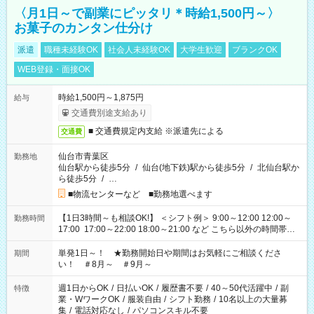
〈月1日～で副業にピッタリ＊時給1,500円～〉
お菓子のカンタン仕分け
派遣
職種未経験OK
社会人未経験OK
大学生歓迎
ブランクOK
WEB登録・面接OK
時給1,500円～1,875円
給与
交通費別途支給あり
■ 交通費規定内支給 ※派遣先による
交通費
仙台市青葉区
勤務地
仙台駅から徒歩5分
/
仙台(地下鉄)駅から徒歩5分
/
北仙台駅か
ら徒歩5分
/
…
■物流センターなど ■勤務地選べます
【1日3時間～も相談OK!】 ＜シフト例＞ 9:00～12:00 12:00～
勤務時間
17:00 17:00～22:00 18:00～21:00 など こちら以外の時間帯も
お気軽にご相談ください！
単発1日～！ ★勤務開始日や期間はお気軽にご相談くださ
期間
い！ ＃8月～ ＃9月～
週1日からOK
/
日払いOK
/
履歴書不要
/
40～50代活躍中
/
副
特徴
業・WワークOK
/
服装自由
/
シフト勤務
/
10名以上の大量募
集
/
電話対応なし
/
パソコンスキル不要