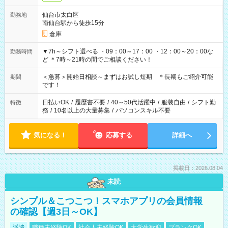
仙台市太白区
勤務地
南仙台駅から徒歩15分
倉庫
▼7h～シフト選べる ・09：00～17：00 ・12：00～20：00な
勤務時間
ど ＊7時～21時の間でご相談ください！
＜急募＞開始日相談～まずはお試し短期 ＊長期もご紹介可能
期間
です！
日払いOK
/
履歴書不要
/
40～50代活躍中
/
服装自由
/
シフト勤
特徴
務
/
10名以上の大量募集
/
パソコンスキル不要
気になる！
応募する
詳細へ
掲載日：2026.08.04
未読
シンプル＆こつこつ！スマホアプリの会員情報
の確認【週3日～OK】
派遣
職種未経験OK
社会人未経験OK
大学生歓迎
ブランクOK