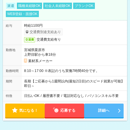
派遣
職種未経験OK
社会人未経験OK
ブランクOK
WEB登録・面接OK
時給1100円
給与
交通費別途支給あり
交通費支給有り
交通費
宮城県栗原市
勤務地
上野目駅から車18分
素材系メーカー
8:10～17:00 ※表記のうち実働7時間40分です。
勤務時間
長期【ご応募から1週間以内(最短2日目)のスピード就業が可能】
期間
即日～
日払いOK
/
履歴書不要
/
電話対応なし
/
パソコンスキル不要
特徴
気になる！
応募する
詳細へ