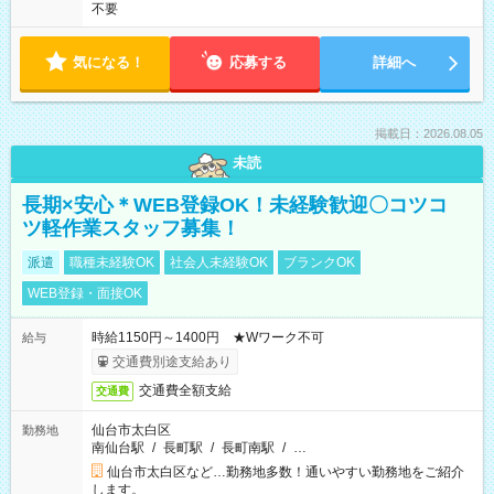
不要
気になる！
応募する
詳細へ
掲載日：2026.08.05
未読
長期×安心＊WEB登録OK！未経験歓迎〇コツコ
ツ軽作業スタッフ募集！
派遣
職種未経験OK
社会人未経験OK
ブランクOK
WEB登録・面接OK
時給1150円～1400円 ★Wワーク不可
給与
交通費別途支給あり
交通費全額支給
交通費
仙台市太白区
勤務地
南仙台駅
/
長町駅
/
長町南駅
/
…
仙台市太白区など…勤務地多数！通いやすい勤務地をご紹介
します。