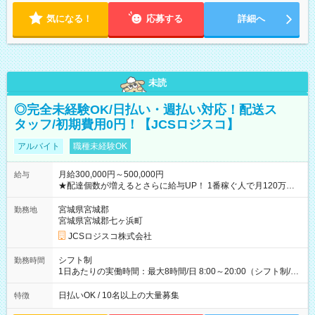
気になる！
応募する
詳細へ
未読
◎完全未経験OK/日払い・週払い対応！配送ス
タッフ/初期費用0円！【JCSロジスコ】
アルバイト
職種未経験OK
月給300,000円～500,000円
給与
★配達個数が増えるとさらに給与UP！ 1番稼ぐ人で月120万ほ
ど！ ・主要都市エリア 月収55万円／週5日稼働 月収65万~112
万円／週6日稼働 ・地方郊外エリア 月収40万円／週5日稼働 月
宮城県宮城郡
勤務地
収40万円~50万円／週6日稼働 ＜モデルイメージ＞ ■月収50万
宮城県宮城郡七ヶ浜町
円 (27歳男性/江東区在住)※元建築関係 1日150個配達×25日勤務
JCSロジスコ株式会社
(日休み) ■月収80万円(43歳男性/墨田区在住)※元営業 1日200個
配達×25日勤務(月休み) 【試用期間】試用期間なし
シフト制
勤務時間
1日あたりの実働時間：最大8時間/日 8:00～20:00（シフト制/実
働8時間） ※週5日勤務（場所次第では週4も有り） ※配達状況
によって時間外での勤務可能性有り ※案件により多少の前後あ
日払いOK / 10名以上の大量募集
特徴
り ※配達が完了次第、帰社OKです