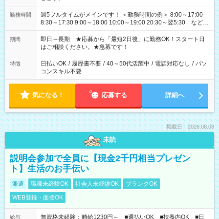
週5フルタイムがメインです！ ＜勤務時間の例＞ 8:00～17:00
勤務時間
8:30～17:30 9:00～18:00 10:00～19:00 20:30～翌5:30 など ★
その他にも勤務時間多数！ 日勤のみ、残業なし、交替制など
ご希望を教えてください！
即日～長期 ★応募から「最短2日後」に勤務OK！スタート日
期間
はご相談ください。★急募です！
日払いOK
/
履歴書不要
/
40～50代活躍中
/
電話対応なし
/
パソ
特徴
コンスキル不要
気になる！
応募する
詳細へ
掲載日：2026.08.08
未読
説明会参加で全員に【現金2千円相当プレゼン
ト】生活のお手伝い
派遣
職種未経験OK
社会人未経験OK
ブランクOK
WEB登録・面接OK
無資格未経験：時給1230円～ ■週払いOK ■扶養内OK ■日
給与