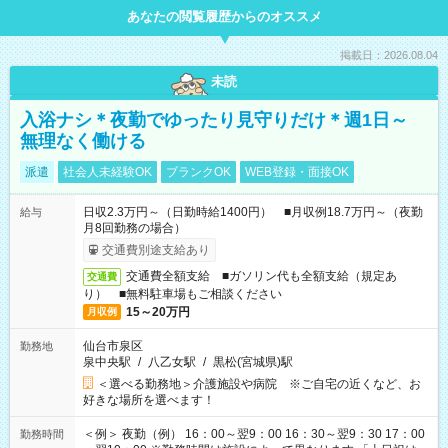
あなたの閲覧履歴からのオススメ
掲載日：2026.08.04
未読
入浴ナシ＊夜勤でゆったり見守りだけ＊週1日～
無理なく働ける
派遣
社会人未経験OK
ブランクOK
WEB登録・面接OK
日収2.3万円～（日勤時給1400円） ■月収例18.7万円～（夜勤
給与
月8回勤務の場合）
交通費別途支給あり
交通費全額支給 ■ガソリン代も全額支給（規定あ
交通費
り） ■無料駐車場もご相談ください
15～20万円
月収例
仙台市泉区
勤務地
泉中央駅
/
八乙女駅
/
黒松(宮城県)駅
＜選べる勤務地＞介護施設や病院 ※ご自宅の近くなど、お
好きな場所を選べます！
＜例＞ 夜勤（例） 16：00～翌9：00 16：30～翌9：30 17：00
勤務時間