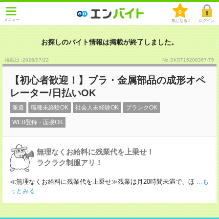
0
メニュー
気になる！
ログイン
お探しのバイト情報は掲載が終了しました。
掲載日 :2026
/
07
/
22
No.SKST15208367-T5
【初心者歓迎！】プラ・金属部品の成形オペ
レーター/日払いOK
派遣
職種未経験OK
社会人未経験OK
ブランクOK
WEB登録・面接OK
無理なくお給料に残業代を上乗せ！
ラクラク制服アリ！
≪無理なくお給料に残業代を上乗せ≫残業は月20時間未満で、ほ
...も
っとみる