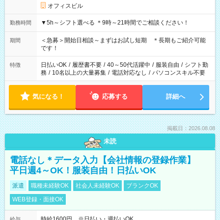
オフィスビル
▼5h～シフト選べる ＊9時～21時間でご相談ください！
勤務時間
＜急募＞開始日相談～まずはお試し短期 ＊長期もご紹介可能
期間
です！
日払いOK
/
履歴書不要
/
40～50代活躍中
/
服装自由
/
シフト勤
特徴
務
/
10名以上の大量募集
/
電話対応なし
/
パソコンスキル不要
気になる！
応募する
詳細へ
掲載日：2026.08.08
未読
電話なし＊データ入力【会社情報の登録作業】
平日週4～OK！服装自由！日払いOK
派遣
職種未経験OK
社会人未経験OK
ブランクOK
WEB登録・面接OK
時給1600円 ※日払い・週払いOK
給与