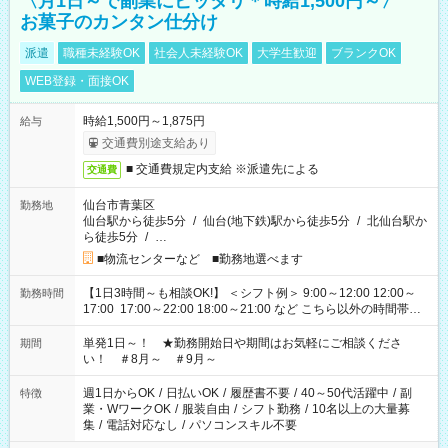
〈月1日～で副業にピッタリ＊時給1,500円～〉
お菓子のカンタン仕分け
派遣
職種未経験OK
社会人未経験OK
大学生歓迎
ブランクOK
WEB登録・面接OK
時給1,500円～1,875円
給与
交通費別途支給あり
■ 交通費規定内支給 ※派遣先による
交通費
仙台市青葉区
勤務地
仙台駅から徒歩5分
/
仙台(地下鉄)駅から徒歩5分
/
北仙台駅か
ら徒歩5分
/
…
■物流センターなど ■勤務地選べます
【1日3時間～も相談OK!】 ＜シフト例＞ 9:00～12:00 12:00～
勤務時間
17:00 17:00～22:00 18:00～21:00 など こちら以外の時間帯も
お気軽にご相談ください！
単発1日～！ ★勤務開始日や期間はお気軽にご相談くださ
期間
い！ ＃8月～ ＃9月～
週1日からOK
/
日払いOK
/
履歴書不要
/
40～50代活躍中
/
副
特徴
業・WワークOK
/
服装自由
/
シフト勤務
/
10名以上の大量募
集
/
電話対応なし
/
パソコンスキル不要