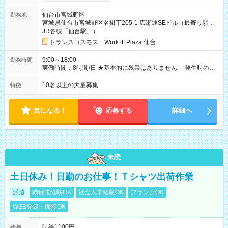
給与変動なし ＜ 収入例 ＞ ■週5日勤務の場合… 月収22万8,800
円以上可能 ※交通費別途支給 （時給1,300円×8時間×22日） ■週
仙台市宮城野区
勤務地
4日勤務の場合… 月収16万6,400円以上可能 ※交通費別途支給
宮城県仙台市宮城野区名掛丁205-1 広瀬通SEビル（最寄り駅：
（時給1,300円×8時間×16日） 【試用期間】試用期間なし
JR各線「仙台駅」）
トランスコスモス Work it! Plaza 仙台
9:00～18:00
勤務時間
実働時間：8時間/日 ★基本的に残業はありません 発生時の残
業代は1分単位で支給いたします
10名以上の大量募集
特徴
気になる！
応募する
詳細へ
未読
土日休み！日勤のお仕事！Ｔシャツ出荷作業
派遣
職種未経験OK
社会人未経験OK
ブランクOK
WEB登録・面接OK
時給1100円
給与