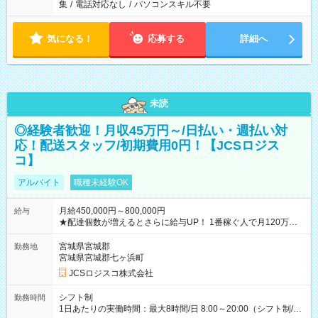
集
/
電話対応なし
/
パソコンスキル不要
気になる！
応募する
詳細へ
未読
◎経験者歓迎！月収45万円～/日払い・週払い対
応！配送スタッフ/初期費用0円！【JCSロジス
コ】
アルバイト
職種未経験OK
月給450,000円～800,000円
給与
★配達個数が増えるとさらに給与UP！ 1番稼ぐ人で月120万ほ
ど！ ・主要都市エリア 月収55万円／週5日稼働 月収65万~112
万円／週6日稼働 ・地方郊外エリア 月収40万円／週5日稼働 月
宮城県宮城郡
勤務地
収40万円~50万円／週6日稼働 ＜モデルイメージ＞ ■月収50万
宮城県宮城郡七ヶ浜町
円 (27歳男性/江東区在住)※元建築関係 1日150個配達×25日勤務
JCSロジスコ株式会社
(日休み) ■月収80万円(43歳男性/墨田区在住)※元営業 1日200個
配達×25日勤務(月休み) 【試用期間】試用期間なし
シフト制
勤務時間
1日あたりの実働時間：最大8時間/日 8:00～20:00（シフト制/実