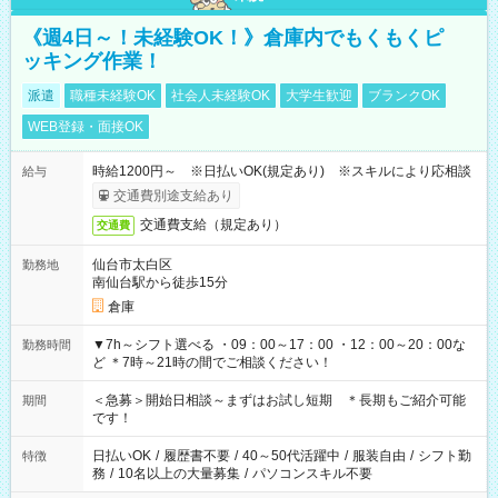
《週4日～！未経験OK！》倉庫内でもくもくピ
ッキング作業！
派遣
職種未経験OK
社会人未経験OK
大学生歓迎
ブランクOK
WEB登録・面接OK
時給1200円～ ※日払いOK(規定あり) ※スキルにより応相談
給与
交通費別途支給あり
交通費支給（規定あり）
交通費
仙台市太白区
勤務地
南仙台駅から徒歩15分
倉庫
▼7h～シフト選べる ・09：00～17：00 ・12：00～20：00な
勤務時間
ど ＊7時～21時の間でご相談ください！
＜急募＞開始日相談～まずはお試し短期 ＊長期もご紹介可能
期間
です！
日払いOK
/
履歴書不要
/
40～50代活躍中
/
服装自由
/
シフト勤
特徴
務
/
10名以上の大量募集
/
パソコンスキル不要