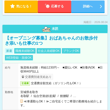
気になる！
応募する
詳細へ
掲載日：2026.08.04
未読
【オープニング募集】おばあちゃんのお散歩付
き添いも仕事の1つ
派遣
職種未経験OK
社会人未経験OK
ブランクOK
WEB登録・面接OK
無資格未経験：時給1230円～ ■週払いOK ■扶養内OK ■日
給与
収9840円以上
交通費別途支給あり
交通費全額支給（ガソリン代もOK！）
交通費
宮城県名取市
勤務地
名取駅
/
仙台空港(鉄道)駅
/
館腰駅
/
…
≪車通勤もOK！≫ご自宅近くでご希望の勤務地を紹介しま
す。