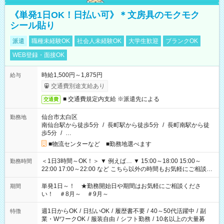
《単発1日OK！日払い可》＊文房具のモクモク
シール貼り
派遣
職種未経験OK
社会人未経験OK
大学生歓迎
ブランクOK
WEB登録・面接OK
時給1,500円～1,875円
給与
交通費別途支給あり
■ 交通費規定内支給 ※派遣先による
交通費
仙台市太白区
勤務地
南仙台駅から徒歩5分
/
長町駅から徒歩5分
/
長町南駅から徒
歩5分
/
…
■物流センターなど ■勤務地選べます
＜1日3時間～OK！＞ ▼ 例えば… ▼ 15:00～18:00 15:00～
勤務時間
22:00 17:00～22:00 など こちら以外の時間もお気軽にご相談く
ださい！
単発1日～！ ★勤務開始日や期間はお気軽にご相談くださ
期間
い！ ＃8月～ ＃9月～
週1日からOK
/
日払いOK
/
履歴書不要
/
40～50代活躍中
/
副
特徴
業・WワークOK
/
服装自由
/
シフト勤務
/
10名以上の大量募