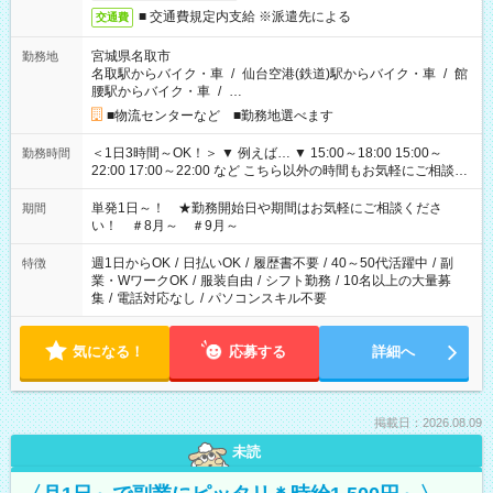
■ 交通費規定内支給 ※派遣先による
交通費
宮城県名取市
勤務地
名取駅からバイク・車
/
仙台空港(鉄道)駅からバイク・車
/
館
腰駅からバイク・車
/
…
■物流センターなど ■勤務地選べます
＜1日3時間～OK！＞ ▼ 例えば… ▼ 15:00～18:00 15:00～
勤務時間
22:00 17:00～22:00 など こちら以外の時間もお気軽にご相談く
ださい！
単発1日～！ ★勤務開始日や期間はお気軽にご相談くださ
期間
い！ ＃8月～ ＃9月～
週1日からOK
/
日払いOK
/
履歴書不要
/
40～50代活躍中
/
副
特徴
業・WワークOK
/
服装自由
/
シフト勤務
/
10名以上の大量募
集
/
電話対応なし
/
パソコンスキル不要
気になる！
応募する
詳細へ
掲載日：2026.08.09
未読