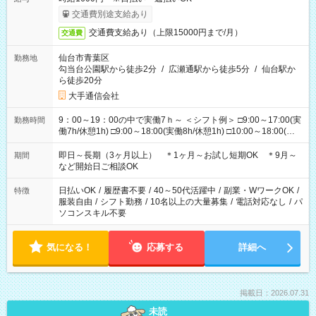
交通費別途支給あり
交通費支給あり（上限15000円まで/月）
交通費
仙台市青葉区
勤務地
勾当台公園駅から徒歩2分
/
広瀬通駅から徒歩5分
/
仙台駅か
ら徒歩20分
大手通信会社
9：00～19：00の中で実働7ｈ～ ＜シフト例＞ □9:00～17:00(実
勤務時間
働7h/休憩1h) □9:00～18:00(実働8h/休憩1h) □10:00～18:00(実
働7h/休憩1h) □10:00～19:00(実働8h/休憩1h) ＊時間固定ＯＫ
即日～長期（3ヶ月以上） ＊1ヶ月～お試し短期OK ＊9月～
期間
など開始日ご相談OK
日払いOK
/
履歴書不要
/
40～50代活躍中
/
副業・WワークOK
/
特徴
服装自由
/
シフト勤務
/
10名以上の大量募集
/
電話対応なし
/
パ
ソコンスキル不要
気になる！
応募する
詳細へ
掲載日：2026.07.31
未読