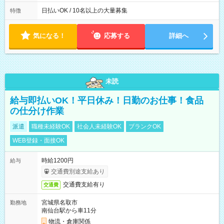
働8時間） ※週5日勤務（場所次第では週4も有り） ※配達状況
によって時間外での勤務可能性有り ※案件により多少の前後あ
日払いOK / 10名以上の大量募集
特徴
り ※配達が完了次第、帰社OKです
気になる！
応募する
詳細へ
未読
給与即払いOK！平日休み！日勤のお仕事！食品
の仕分け作業
派遣
職種未経験OK
社会人未経験OK
ブランクOK
WEB登録・面接OK
時給1200円
給与
交通費別途支給あり
交通費支給有り
交通費
宮城県名取市
勤務地
南仙台駅から車11分
物流・倉庫関係