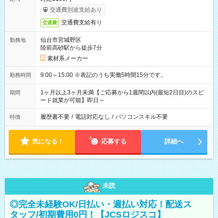
交通費別途支給あり
交通費支給有り
交通費
仙台市宮城野区
勤務地
陸前高砂駅から徒歩7分
素材系メーカー
9:00～15:00 ※表記のうち実働5時間15分です。
勤務時間
1ヶ月以上3ヶ月未満【ご応募から1週間以内(最短2日目)のスピ
期間
ード就業が可能】即日～
履歴書不要
/
電話対応なし
/
パソコンスキル不要
特徴
気になる！
応募する
詳細へ
未読
◎完全未経験OK/日払い・週払い対応！配送ス
タッフ/初期費用0円！【JCSロジスコ】