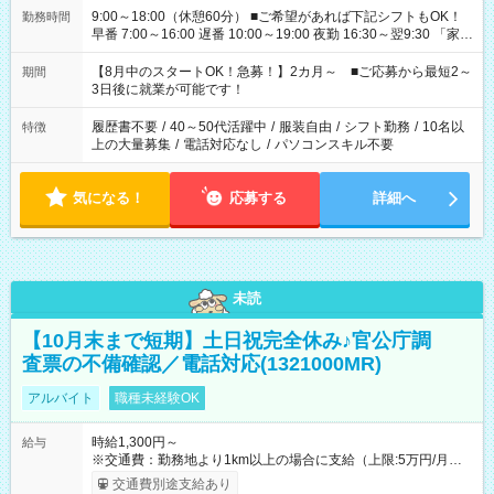
9:00～18:00（休憩60分） ■ご希望があれば下記シフトもOK！
勤務時間
早番 7:00～16:00 遅番 10:00～19:00 夜勤 16:30～翌9:30 「家族
と休みを合わせたい」 「余裕を持って夕飯の準備がしたい」
「できれば残業はしたくない」 など、ご希望を教えてください
【8月中のスタートOK！急募！】2カ月～ ■ご応募から最短2～
期間
ね。 ※Wワーク希望の方へ 今ご覧のお仕事で希望する勤務時間
3日後に就業が可能です！
と、もう1つのお仕事の勤務時間。 合計で週40時間を超える場
合は応募できません。
履歴書不要
/
40～50代活躍中
/
服装自由
/
シフト勤務
/
10名以
特徴
上の大量募集
/
電話対応なし
/
パソコンスキル不要
気になる！
応募する
詳細へ
未読
【10月末まで短期】土日祝完全休み♪官公庁調
査票の不備確認／電話対応(1321000MR)
アルバイト
職種未経験OK
時給1,300円～
給与
※交通費：勤務地より1km以上の場合に支給（上限:5万円/月・
2,500円/日） ※残業代：残業発生時は1分単位で支給 ※研修中の
交通費別途支給あり