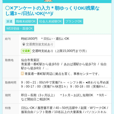
〇✕アンケートの入力＊朝ゆっくりOK/残業な
し週3～/日払いOK(^^)/
派遣
職種未経験OK
社会人未経験OK
ブランクOK
WEB登録・面接OK
時給1600円 ＊日払い・週払いOK
給与
交通費別途支給あり
交通時支給あり（上限15,000円まで/月）
交通費
仙台市青葉区
勤務地
青葉通一番町駅から徒歩5分
/
あおば通駅から徒歩7分
/
仙台
駅から徒歩8分
/
…
青葉通一番町駅周辺に拠点を置く、事務センターです。
9：00～21：00の中で実働7ｈ～ ＜シフト例＞ ●終わりも早め派
勤務時間
9：00-17：00（実働7ｈ/休憩1ｈ） 9：00-18：00（実働8ｈ/休
憩1ｈ） 10：00-19：00（実働8ｈ/休憩1ｈ） ●朝ゆっくり派
11：00-20：00（実働8ｈ/休憩1ｈ） 12：00-20：00（実働7ｈ/
即日～長期（3ヶ月以上） ＊1ヶ月～お試し短期OK ＊9月～
期間
休憩1ｈ） 12：00-21：00（実働8ｈ/休憩1ｈ） 13：00-22：
など開始日ご相談OK
00（実働8ｈ/休憩1ｈ） ＊時間帯固定OK
日払いOK
/
履歴書不要
/
40～50代活躍中
/
副業・WワークOK
/
特徴
服装自由
/
シフト勤務
/
10名以上の大量募集
/
パソコンスキル