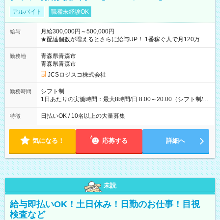
アルバイト
職種未経験OK
月給300,000円～500,000円
給与
★配達個数が増えるとさらに給与UP！ 1番稼ぐ人で月120万ほ
ど！ ・主要都市エリア 月収55万円／週5日稼働 月収65万~112
万円／週6日稼働 ・地方郊外エリア 月収40万円／週5日稼働 月
青森県青森市
勤務地
収40万円~50万円／週6日稼働 ＜モデルイメージ＞ ■月収50万
青森県青森市
円 (27歳男性/江東区在住)※元建築関係 1日150個配達×25日勤務
JCSロジスコ株式会社
(日休み) ■月収80万円(43歳男性/墨田区在住)※元営業 1日200個
配達×25日勤務(月休み) 【試用期間】試用期間なし
シフト制
勤務時間
1日あたりの実働時間：最大8時間/日 8:00～20:00（シフト制/実
働8時間） ※週5日勤務（場所次第では週4も有り） ※配達状況
によって時間外での勤務可能性有り ※案件により多少の前後あ
日払いOK / 10名以上の大量募集
特徴
り ※配達が完了次第、帰社OKです
気になる！
応募する
詳細へ
未読
給与即払いOK！土日休み！日勤のお仕事！目視
検査など