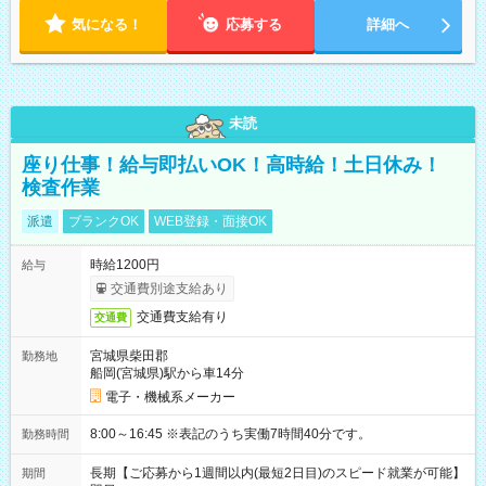
気になる！
応募する
詳細へ
未読
座り仕事！給与即払いOK！高時給！土日休み！
検査作業
派遣
ブランクOK
WEB登録・面接OK
時給1200円
給与
交通費別途支給あり
交通費支給有り
交通費
宮城県柴田郡
勤務地
船岡(宮城県)駅から車14分
電子・機械系メーカー
8:00～16:45 ※表記のうち実働7時間40分です。
勤務時間
長期【ご応募から1週間以内(最短2日目)のスピード就業が可能】
期間