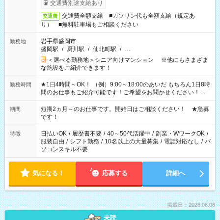
交通費別途支給あり
交通費全額支給 ■ガソリン代も全額支給（規定あ
交通費
り） ■無料駐車場もご相談ください
岩手県盛岡市
勤務地
盛岡駅
/
厨川駅
/
仙北町駅
/
…
＜選べる勤務地＞シニア向けマンション ※他にもさまざま
な施設をご紹介できます！
★1日4時間～OK！ （例）9:00～18:00のあいだ もちろん1日8時
勤務時間
間のお仕事もご紹介可能です！ご希望をお聞かせください！★
家庭の都合でお休みが必要な場合も遠慮なくご相談ください。
※週最低15時間以上の勤務が必要です
短期2ヵ月～のお仕事です。開始日はご相談ください！ ★急募
期間
です！
日払いOK
/
履歴書不要
/
40～50代活躍中
/
副業・WワークOK
/
特徴
服装自由
/
シフト勤務
/
10名以上の大量募集
/
電話対応なし
/
パ
ソコンスキル不要
気になる！
応募する
詳細へ
掲載日：2026.08.06
未読