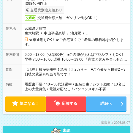
収9840円以上
交通費別途支給あり
交通費全額支給（ガソリン代もOK！）
交通費
宮城県大崎市
勤務地
東大崎駅
/
中山平温泉駅
/
池月駅
/
…
≪車通勤もOK！≫ご自宅近くでご希望の勤務地を紹介しま
す。
9:00～18:00（休憩60分） ■ご希望があれば下記シフトもOK！
勤務時間
早番 7:00～16:00 遅番 10:00～19:00 「家族と休みを合わせた
い」 「余裕を持って夕飯の準備がしたい」 「できれば残業はし
たくない」 など、ご希望を教えてくださいね。 ※Wワーク希望
【現在も積極採用中！急募！】2カ月～ ■ご応募から最短2～3
期間
の方へ 今ご覧のお仕事で希望する勤務時間と、もう1つのお仕事
日後の就業も相談可能です！
の勤務時間。 合計で週40時間を超える場合は応募できません。
履歴書不要
/
40～50代活躍中
/
服装自由
/
シフト勤務
/
10名以
特徴
上の大量募集
/
電話対応なし
/
パソコンスキル不要
気になる！
応募する
詳細へ
掲載日：2026.08.07
未読