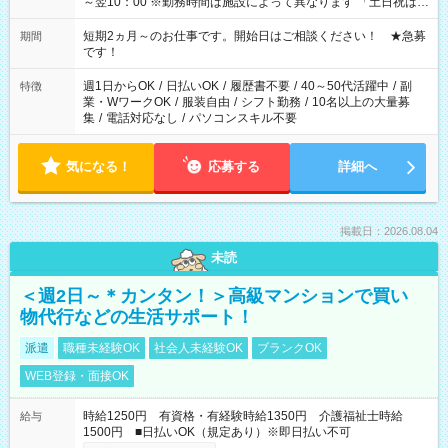
～翌10：00 ※勤務時間は施設によって異なります 「土日祝は休
みたい」 「しっかり稼ぎたい」 「もう少し遅い時間から始めた
い」など ご希望にあったお仕事をご案内いたします。 ※未経験
短期2ヵ月～のお仕事です。開始日はご相談ください！ ★急募
期間
の方の場合は1～2ヶ月間は日中での仕事を経験いただき、 お
です！
仕事に慣れてからの夜勤になります。 ★家庭の都合でお休みが
必要な場合も遠慮なくご相談ください。
週1日からOK
/
日払いOK
/
履歴書不要
/
40～50代活躍中
/
副
特徴
業・WワークOK
/
服装自由
/
シフト勤務
/
10名以上の大量募
集
/
電話対応なし
/
パソコンスキル不要
気になる！
応募する
詳細へ
掲載日：2026.08.04
未読
＜週2日～＊カンタン！＞高級マンションで買い
物代行などの生活サポート！
派遣
職種未経験OK
社会人未経験OK
ブランクOK
WEB登録・面接OK
時給1250円 有資格・有経験時給1350円 介護福祉士時給
給与
1500円 ■日払いOK（規定あり）※即日払い不可