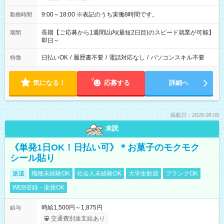
9:00～18:00 ※表記のうち実働8時間です。
勤務時間
長期【ご応募から1週間以内(最短2日目)のスピード就業が可能】
期間
即日～
日払いOK
/
履歴書不要
/
電話対応なし
/
パソコンスキル不要
特徴
気になる！
応募する
詳細へ
掲載日：2026.08.09
未読
《単発1日OK！日払い可》＊お菓子のモクモク
シール貼り
派遣
職種未経験OK
社会人未経験OK
大学生歓迎
ブランクOK
WEB登録・面接OK
時給1,500円～1,875円
給与
交通費別途支給あり