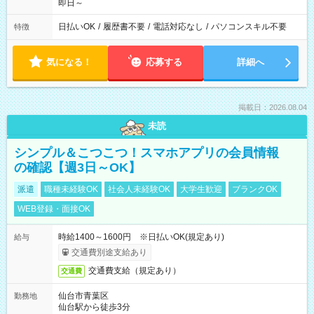
即日～
日払いOK
/
履歴書不要
/
電話対応なし
/
パソコンスキル不要
特徴
気になる！
応募する
詳細へ
掲載日：2026.08.04
未読
シンプル＆こつこつ！スマホアプリの会員情報
の確認【週3日～OK】
派遣
職種未経験OK
社会人未経験OK
大学生歓迎
ブランクOK
WEB登録・面接OK
時給1400～1600円 ※日払いOK(規定あり)
給与
交通費別途支給あり
交通費支給（規定あり）
交通費
仙台市青葉区
勤務地
仙台駅から徒歩3分