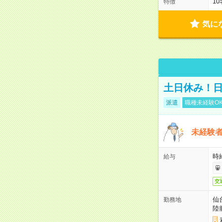
1
特徴
気に
土日休み！
派遣
職種未経験O
未経験
時給
給与
交
仙
勤務地
陸