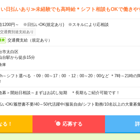
しい日払いあり≫未経験でも高時給＊シフト相談もOKで働きや
給1200円～ ※日払いOK(規定あり) ※スキルにより応相談
交通費別途支給あり
交通費支給（規定あり）
通費
台市太白区
仙台駅から徒歩15分
倉庫
7h～シフト選べる ・09：00～17：00 ・12：00～20：00など ＊7時～21
！
急募＞開始日相談～まずはお試し短期 ＊長期もご紹介可能です！
払いOK
/
履歴書不要
/
40～50代活躍中
/
服装自由
/
シフト勤務
/
10名以上の大量募
なる！
応募する
詳