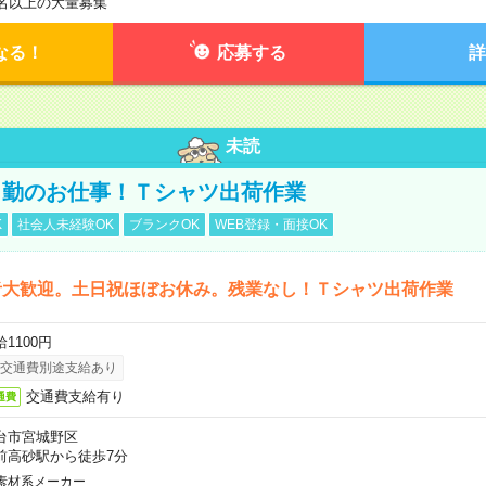
0名以上の大量募集
なる！
応募する
詳
未読
日勤のお仕事！Ｔシャツ出荷作業
K
社会人未経験OK
ブランクOK
WEB登録・面接OK
者大歓迎。土日祝ほぼお休み。残業なし！Ｔシャツ出荷作業
1100円
交通費別途支給あり
交通費支給有り
通費
台市宮城野区
前高砂駅から徒歩7分
素材系メーカー