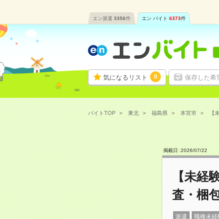
エン派遣
3356
件
エン バイト
6373
件
0
気になるリスト
保存した希
バイトTOP
東北
福島県
本宮市
【未
掲載日 :
2026
/
07
/
22
【未経
査・梱包
派遣
職種未経