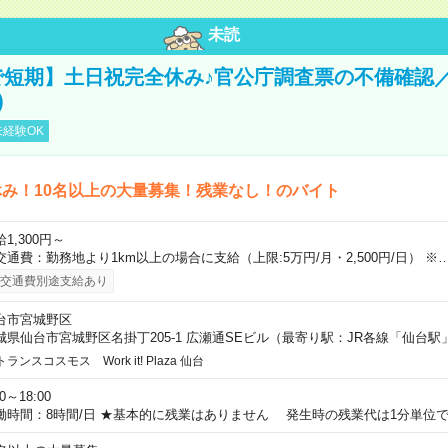
未読
で短期】土日祝完全休み♪官公庁調査票の不備確認
)
経験OK
み！10名以上の大量募集！残業なし！のバイト
1,300円～
交通費：勤務地より1km以上の場合に支給（上限:5万円/月・2,500円/日） ※
交通費別途支給あり
台市宮城野区
城県仙台市宮城野区名掛丁205-1 広瀬通SEビル（最寄り駅：JR各線「仙台駅
トランスコスモス Work it! Plaza 仙台
00～18:00
働時間：8時間/日 ★基本的に残業はありません 発生時の残業代は1分単位