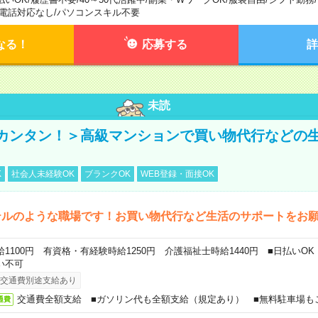
電話対応なし
/
パソコンスキル不要
なる！
応募する
詳
未読
カンタン！＞高級マンションで買い物代行などの
K
社会人未経験OK
ブランクOK
WEB登録・面接OK
テルのような職場です！お買い物代行など生活のサポートをお
給1100円 有資格・有経験時給1250円 介護福祉士時給1440円 ■日払いO
い不可
交通費別途支給あり
交通費全額支給 ■ガソリン代も全額支給（規定あり） ■無料駐車場も
通費