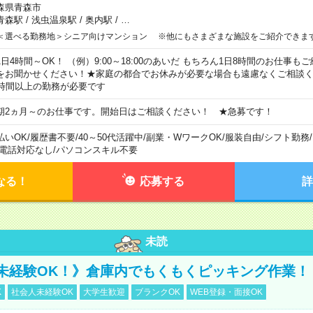
森県青森市
青森駅
/
浅虫温泉駅
/
奥内駅
/
…
＜選べる勤務地＞シニア向けマンション ※他にもさまざまな施設をご紹介できま
1日4時間～OK！ （例）9:00～18:00のあいだ もちろん1日8時間のお仕事
をお聞かせください！★家庭の都合でお休みが必要な場合も遠慮なくご相談く
5時間以上の勤務が必要です
期2ヵ月～のお仕事です。開始日はご相談ください！ ★急募です！
払いOK
/
履歴書不要
/
40～50代活躍中
/
副業・WワークOK
/
服装自由
/
シフト勤務
/
電話対応なし
/
パソコンスキル不要
なる！
応募する
詳
未読
未経験OK！》倉庫内でもくもくピッキング作業！
K
社会人未経験OK
大学生歓迎
ブランクOK
WEB登録・面接OK