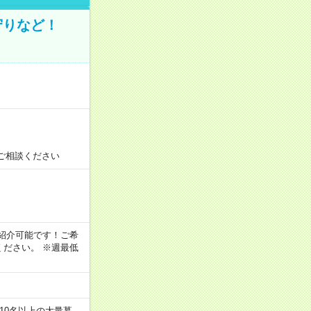
守りなど！
ご相談ください
！
もご紹介可能です！ご希
ださい。 ※週最低
10名以上の大量募