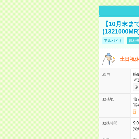
【10月末ま
(1321000MR
アルバイト
職種未
土日祝休
時給
給与
※
仙
勤務地
宮
9:
勤務時間
実