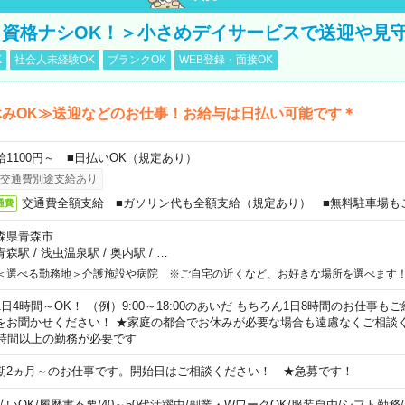
資格ナシOK！＞小さめデイサービスで送迎や見
K
社会人未経験OK
ブランクOK
WEB登録・面接OK
休みOK≫送迎などのお仕事！お給与は日払い可能です＊
給1100円～ ■日払いOK（規定あり）
交通費別途支給あり
交通費全額支給 ■ガソリン代も全額支給（規定あり） ■無料駐車場も
通費
森県青森市
青森駅
/
浅虫温泉駅
/
奥内駅
/
…
＜選べる勤務地＞介護施設や病院 ※ご自宅の近くなど、お好きな場所を選べます
1日4時間～OK！ （例）9:00～18:00のあいだ もちろん1日8時間のお仕事
をお聞かせください！ ★家庭の都合でお休みが必要な場合も遠慮なくご相談く
5時間以上の勤務が必要です
期2ヵ月～のお仕事です。開始日はご相談ください！ ★急募です！
払いOK
/
履歴書不要
/
40～50代活躍中
/
副業・WワークOK
/
服装自由
/
シフト勤務
/