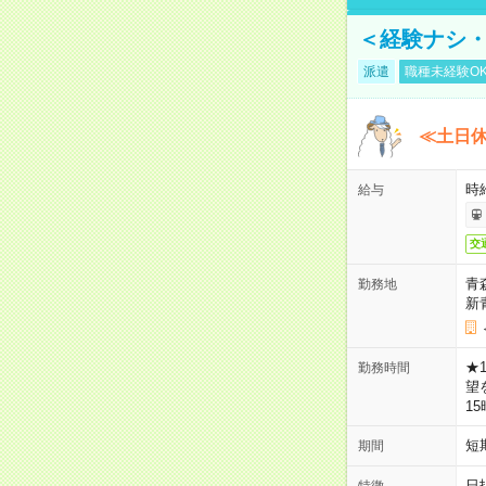
＜経験ナシ・
派遣
職種未経験O
≪土日
時
給与
交
青
勤務地
新
★
勤務時間
望
1
短
期間
日
特徴