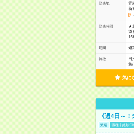
青
勤務地
新
★
勤務時間
望
1
短
期間
日
特徴
集
/
気に
《週4日～！
派遣
職種未経験O