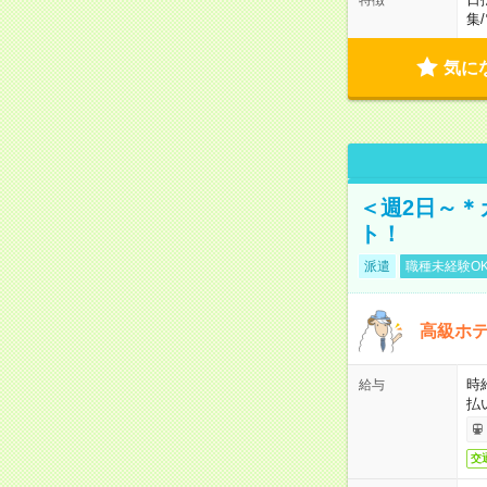
集
/
気に
＜週2日～＊
ト！
派遣
職種未経験O
高級ホ
時
給与
払
交