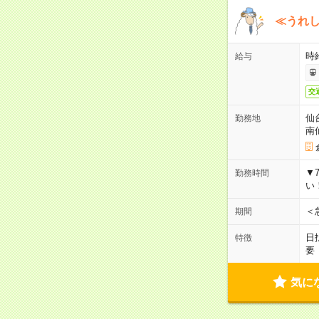
≪うれ
時
給与
交
仙
勤務地
南
▼
勤務時間
い
＜
期間
日
特徴
要
気に