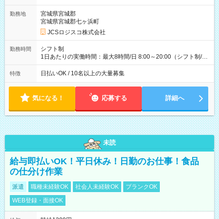
ど！ ・主要都市エリア 月収55万円／週5日稼働 月収65万~112
万円／週6日稼働 ・地方郊外エリア 月収40万円／週5日稼働 月
宮城県宮城郡
勤務地
収40万円~50万円／週6日稼働 ＜モデルイメージ＞ ■月収50万
宮城県宮城郡七ヶ浜町
円 (27歳男性/江東区在住)※元建築関係 1日150個配達×25日勤務
JCSロジスコ株式会社
(日休み) ■月収80万円(43歳男性/墨田区在住)※元営業 1日200個
配達×25日勤務(月休み) 【試用期間】試用期間なし
シフト制
勤務時間
1日あたりの実働時間：最大8時間/日 8:00～20:00（シフト制/実
働8時間） ※週5日勤務（場所次第では週4も有り） ※配達状況
によって時間外での勤務可能性有り ※案件により多少の前後あ
日払いOK / 10名以上の大量募集
特徴
り ※配達が完了次第、帰社OKです
気になる！
応募する
詳細へ
未読
給与即払いOK！平日休み！日勤のお仕事！食品
の仕分け作業
派遣
職種未経験OK
社会人未経験OK
ブランクOK
WEB登録・面接OK