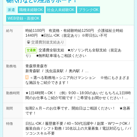
物代行などの生活サポート！
派遣
職種未経験OK
社会人未経験OK
ブランクOK
WEB登録・面接OK
時給1100円 有資格・有経験時給1250円 介護福祉士時給
給与
1440円 ■日払いOK（規定あり）※即日払い不可
交通費別途支給あり
交通費全額支給 ■ガソリン代も全額支給（規定あ
交通費
り） ■無料駐車場もご相談ください
青森県青森市
勤務地
新青森駅
/
浅虫温泉駅
/
奥内駅
/
…
＜選べる勤務地＞シニア向けマンション ※他にもさまざま
な施設をご紹介できます！
★1日4時間～OK！ （例）9:00～18:00のあいだ もちろん1日8時
勤務時間
間のお仕事もご紹介可能です！ご希望をお聞かせください！★
家庭の都合でお休みが必要な場合も遠慮なくご相談ください。
※週最低15時間以上の勤務が必要です
短期2ヵ月～のお仕事です。開始日はご相談ください！ ★急募
期間
です！
日払いOK
/
履歴書不要
/
40～50代活躍中
/
副業・WワークOK
/
特徴
服装自由
/
シフト勤務
/
10名以上の大量募集
/
電話対応なし
/
パ
ソコンスキル不要