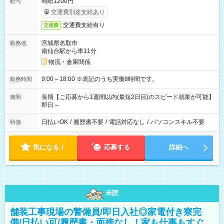
時給1200円
給与
交通費別途支給あり
交通費支給有り
交通費
宮城県名取市
勤務地
南仙台駅から車11分
物流・倉庫関係
9:00～18:00 ※表記のうち実働8時間です。
勤務時間
長期【ご応募から1週間以内(最短2日目)のスピード就業が可能】
期間
即日～
日払いOK
/
履歴書不要
/
電話対応なし
/
パソコンスキル不要
特徴
気になる！
応募する
詳細へ
未読
舗装工事現場の警備員/即日入社◎家電付き寮完
備/日払い可/履歴書・面接なし！家も仕事もすぐ