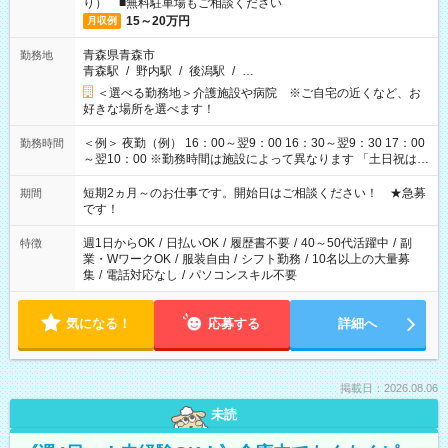
り） ■無料駐車場もご相談ください
15～20万円
月収例
青森県青森市
勤務地
青森駅
/
野内駅
/
後潟駅
/
…
＜選べる勤務地＞介護施設や病院 ※ご自宅の近くなど、お
好きな場所を選べます！
＜例＞ 夜勤（例） 16：00～翌9：00 16：30～翌9：30 17：00
勤務時間
～翌10：00 ※勤務時間は施設によって異なります 「土日祝は休
みたい」 「しっかり稼ぎたい」 「もう少し遅い時間から始めた
い」など ご希望にあったお仕事をご案内いたします。 ※未経験
短期2ヵ月～のお仕事です。開始日はご相談ください！ ★急募
期間
の方の場合は1～2ヶ月間は日中での仕事を経験いただき、 お
です！
仕事に慣れてからの夜勤になります。 ★家庭の都合でお休みが
必要な場合も遠慮なくご相談ください。
週1日からOK
/
日払いOK
/
履歴書不要
/
40～50代活躍中
/
副
特徴
業・WワークOK
/
服装自由
/
シフト勤務
/
10名以上の大量募
集
/
電話対応なし
/
パソコンスキル不要
気になる！
応募する
詳細へ
掲載日：2026.08.06
未読