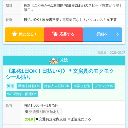
長期【ご応募から1週間以内(最短2日目)のスピード就業が可能】
期間
即日～
日払いOK
/
履歴書不要
/
電話対応なし
/
パソコンスキル不要
特徴
気になる！
応募する
詳細へ
掲載日：2026.08.07
未読
《単発1日OK！日払い可》＊文房具のモクモク
シール貼り
派遣
職種未経験OK
社会人未経験OK
大学生歓迎
ブランクOK
WEB登録・面接OK
時給1,500円～1,875円
給与
交通費別途支給あり
■ 交通費規定内支給 ※派遣先による
交通費