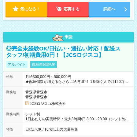
気になる！
応募する
詳細へ
未読
◎完全未経験OK/日払い・週払い対応！配送ス
タッフ/初期費用0円！【JCSロジスコ】
アルバイト
職種未経験OK
月給300,000円～500,000円
給与
★配達個数が増えるとさらに給与UP！ 1番稼ぐ人で月120万ほ
ど！ ・主要都市エリア 月収55万円／週5日稼働 月収65万~112
万円／週6日稼働 ・地方郊外エリア 月収40万円／週5日稼働 月
青森県青森市
勤務地
収40万円~50万円／週6日稼働 ＜モデルイメージ＞ ■月収50万
青森県青森市
円 (27歳男性/江東区在住)※元建築関係 1日150個配達×25日勤務
JCSロジスコ株式会社
(日休み) ■月収80万円(43歳男性/墨田区在住)※元営業 1日200個
配達×25日勤務(月休み) 【試用期間】試用期間なし
シフト制
勤務時間
1日あたりの実働時間：最大8時間/日 8:00～20:00（シフト制/実
働8時間） ※週5日勤務（場所次第では週4も有り） ※配達状況
によって時間外での勤務可能性有り ※案件により多少の前後あ
日払いOK / 10名以上の大量募集
特徴
り ※配達が完了次第、帰社OKです