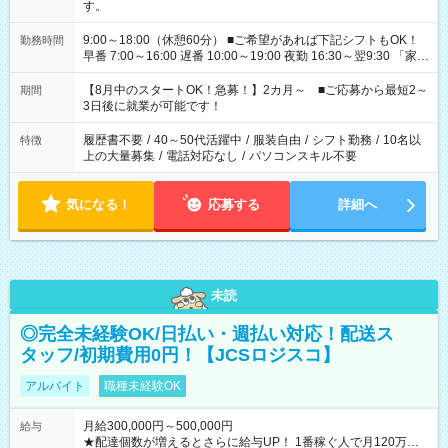
す。
9:00～18:00（休憩60分） ■ご希望があれば下記シフトもOK！
勤務時間
早番 7:00～16:00 遅番 10:00～19:00 夜勤 16:30～翌9:30 「家族
と休みを合わせたい」 「余裕を持って夕飯の準備がしたい」
「できれば残業はしたくない」 など、ご希望を教えてください
【8月中のスタートOK！急募！】2カ月～ ■ご応募から最短2～
期間
ね。 ※Wワーク希望の方へ 今ご覧のお仕事で希望する勤務時間
3日後に就業が可能です！
と、もう1つのお仕事の勤務時間。 合計で週40時間を超える場
合は応募できません。
履歴書不要
/
40～50代活躍中
/
服装自由
/
シフト勤務
/
10名以
特徴
上の大量募集
/
電話対応なし
/
パソコンスキル不要
気になる！
応募する
詳細へ
未読
◎完全未経験OK/日払い・週払い対応！配送ス
タッフ/初期費用0円！【JCSロジスコ】
アルバイト
職種未経験OK
月給300,000円～500,000円
給与
★配達個数が増えるとさらに給与UP！ 1番稼ぐ人で月120万ほ