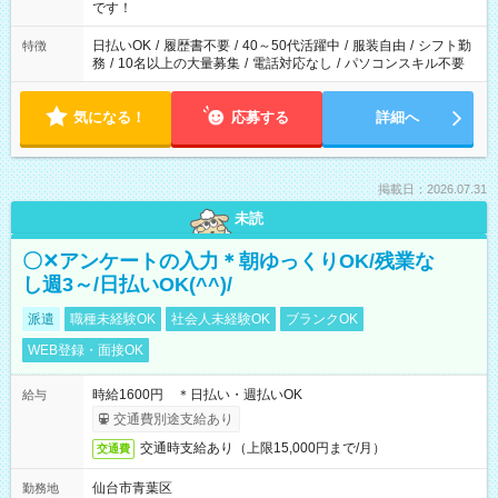
です！
日払いOK
/
履歴書不要
/
40～50代活躍中
/
服装自由
/
シフト勤
特徴
務
/
10名以上の大量募集
/
電話対応なし
/
パソコンスキル不要
気になる！
応募する
詳細へ
掲載日：2026.07.31
未読
〇✕アンケートの入力＊朝ゆっくりOK/残業な
し週3～/日払いOK(^^)/
派遣
職種未経験OK
社会人未経験OK
ブランクOK
WEB登録・面接OK
時給1600円 ＊日払い・週払いOK
給与
交通費別途支給あり
交通時支給あり（上限15,000円まで/月）
交通費
仙台市青葉区
勤務地