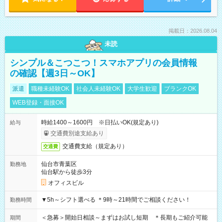
掲載日：2026.08.04
未読
シンプル＆こつこつ！スマホアプリの会員情報
の確認【週3日～OK】
派遣
職種未経験OK
社会人未経験OK
大学生歓迎
ブランクOK
WEB登録・面接OK
時給1400～1600円 ※日払いOK(規定あり)
給与
交通費別途支給あり
交通費支給（規定あり）
交通費
仙台市青葉区
勤務地
仙台駅から徒歩3分
オフィスビル
▼5h～シフト選べる ＊9時～21時間でご相談ください！
勤務時間
＜急募＞開始日相談～まずはお試し短期 ＊長期もご紹介可能
期間