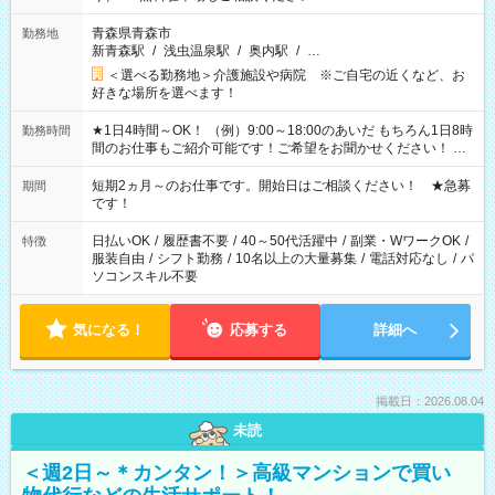
青森県青森市
勤務地
新青森駅
/
浅虫温泉駅
/
奥内駅
/
…
＜選べる勤務地＞介護施設や病院 ※ご自宅の近くなど、お
好きな場所を選べます！
★1日4時間～OK！ （例）9:00～18:00のあいだ もちろん1日8時
勤務時間
間のお仕事もご紹介可能です！ご希望をお聞かせください！ ★
家庭の都合でお休みが必要な場合も遠慮なくご相談ください。
※週最低15時間以上の勤務が必要です
短期2ヵ月～のお仕事です。開始日はご相談ください！ ★急募
期間
です！
日払いOK
/
履歴書不要
/
40～50代活躍中
/
副業・WワークOK
/
特徴
服装自由
/
シフト勤務
/
10名以上の大量募集
/
電話対応なし
/
パ
ソコンスキル不要
気になる！
応募する
詳細へ
掲載日：2026.08.04
未読
＜週2日～＊カンタン！＞高級マンションで買い