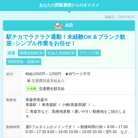
あなたの閲覧履歴からのオススメ
掲載日：2026.08.07
未読
駅チカでラクラク通勤！未経験OK＆ブランク歓
迎○シンプル作業をお任せ！
派遣
職種未経験OK
社会人未経験OK
ブランクOK
WEB登録・面接OK
時給1050円～1250円 ★Wワーク不可
給与
交通費別途支給あり
交通費全額支給
交通費
青森県青森市
勤務地
青森駅
/
東青森駅
/
小柳(青森県)駅
/
…
青森市など…勤務地多数！通いやすい勤務地をご紹介しま
す。
週5フルタイムがメインです！ ＜勤務時間の例＞ 8:00～17:00
勤務時間
8:30～17:30 9:00～18:00 10:00～19:00 20:30～翌5:30 など ★
その他にも勤務時間多数！ 日勤のみ、残業なし、交替制など