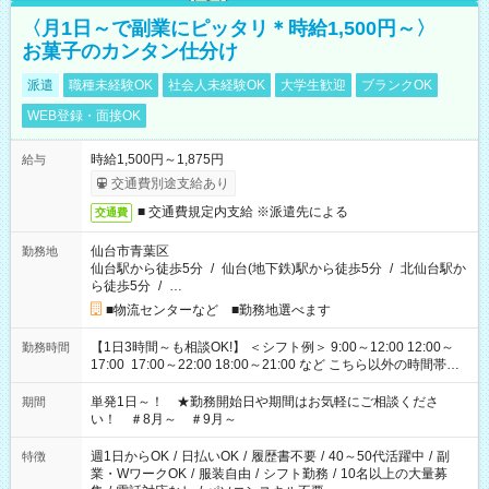
〈月1日～で副業にピッタリ＊時給1,500円～〉
お菓子のカンタン仕分け
派遣
職種未経験OK
社会人未経験OK
大学生歓迎
ブランクOK
WEB登録・面接OK
時給1,500円～1,875円
給与
交通費別途支給あり
■ 交通費規定内支給 ※派遣先による
交通費
仙台市青葉区
勤務地
仙台駅から徒歩5分
/
仙台(地下鉄)駅から徒歩5分
/
北仙台駅か
ら徒歩5分
/
…
■物流センターなど ■勤務地選べます
【1日3時間～も相談OK!】 ＜シフト例＞ 9:00～12:00 12:00～
勤務時間
17:00 17:00～22:00 18:00～21:00 など こちら以外の時間帯も
お気軽にご相談ください！
単発1日～！ ★勤務開始日や期間はお気軽にご相談くださ
期間
い！ ＃8月～ ＃9月～
週1日からOK
/
日払いOK
/
履歴書不要
/
40～50代活躍中
/
副
特徴
業・WワークOK
/
服装自由
/
シフト勤務
/
10名以上の大量募