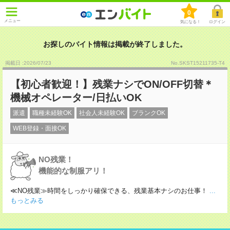
0
メニュー
気になる！
ログイン
お探しのバイト情報は掲載が終了しました。
掲載日 :2026
/
07
/
23
No.SKST15211735-T4
【初心者歓迎！】残業ナシでON/OFF切替＊
機械オペレーター/日払いOK
派遣
職種未経験OK
社会人未経験OK
ブランクOK
WEB登録・面接OK
NO残業！
機能的な制服アリ！
≪NO残業≫時間をしっかり確保できる、残業基本ナシのお仕事！
...
もっとみる