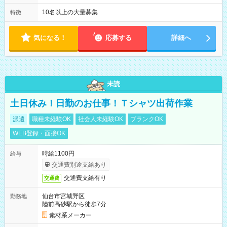
業代は1分単位で支給いたします
10名以上の大量募集
特徴
気になる！
応募する
詳細へ
未読
土日休み！日勤のお仕事！Ｔシャツ出荷作業
派遣
職種未経験OK
社会人未経験OK
ブランクOK
WEB登録・面接OK
時給1100円
給与
交通費別途支給あり
交通費支給有り
交通費
仙台市宮城野区
勤務地
陸前高砂駅から徒歩7分
素材系メーカー