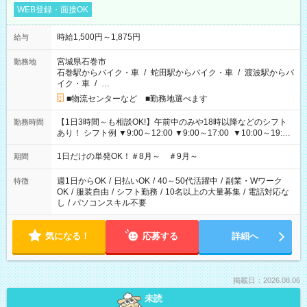
WEB登録・面接OK
時給1,500円～1,875円
給与
宮城県石巻市
勤務地
石巻駅からバイク・車
/
蛇田駅からバイク・車
/
渡波駅からバ
イク・車
/
…
■物流センターなど ■勤務地選べます
【1日3時間～も相談OK!】午前中のみや18時以降などのシフト
勤務時間
あり！ シフト例 ▼9:00～12:00 ▼9:00～17:00 ▼10:00～19:00
▼18:00～21:00
1日だけの単発OK！＃8月～ ＃9月～
期間
週1日からOK
/
日払いOK
/
40～50代活躍中
/
副業・Wワーク
特徴
OK
/
服装自由
/
シフト勤務
/
10名以上の大量募集
/
電話対応な
し
/
パソコンスキル不要
気になる！
応募する
詳細へ
掲載日：2026.08.06
未読