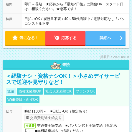
ご希望を教えてください！
即日～長期 ★応募から「最短2日後」に勤務OK！スタート日
期間
はご相談ください。★急募です！
日払いOK
/
履歴書不要
/
40～50代活躍中
/
電話対応なし
/
パソ
特徴
コンスキル不要
気になる！
応募する
詳細へ
掲載日：2026.08.08
未読
＜経験ナシ・資格ナシOK！＞小さめデイサービ
スで送迎や見守りなど！
派遣
職種未経験OK
社会人未経験OK
ブランクOK
WEB登録・面接OK
時給1100円～ ■日払いOK（規定あり）
給与
交通費別途支給あり
交通費全額支給 ■ガソリン代も全額支給（規定あ
交通費
り） ■無料駐車場もご相談ください