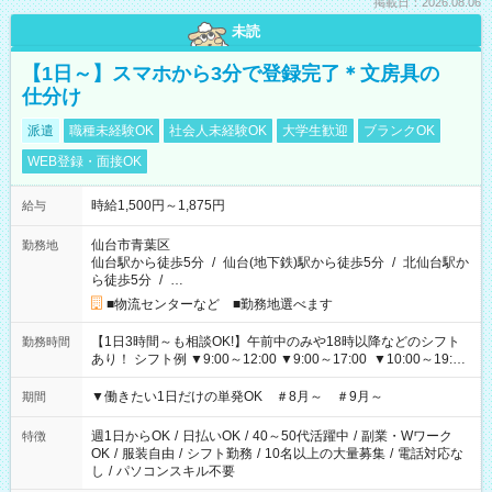
掲載日：2026.08.06
未読
【1日～】スマホから3分で登録完了＊文房具の
仕分け
派遣
職種未経験OK
社会人未経験OK
大学生歓迎
ブランクOK
WEB登録・面接OK
時給1,500円～1,875円
給与
仙台市青葉区
勤務地
仙台駅から徒歩5分
/
仙台(地下鉄)駅から徒歩5分
/
北仙台駅か
ら徒歩5分
/
…
■物流センターなど ■勤務地選べます
【1日3時間～も相談OK!】午前中のみや18時以降などのシフト
勤務時間
あり！ シフト例 ▼9:00～12:00 ▼9:00～17:00 ▼10:00～19:00
▼18:00～21:00
▼働きたい1日だけの単発OK ＃8月～ ＃9月～
期間
週1日からOK
/
日払いOK
/
40～50代活躍中
/
副業・Wワーク
特徴
OK
/
服装自由
/
シフト勤務
/
10名以上の大量募集
/
電話対応な
し
/
パソコンスキル不要