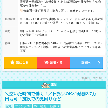
青葉通一番町駅から徒歩5分
/
あおば通駅から徒歩7分
/
仙台
駅から徒歩8分
/
…
青葉通一番町駅周辺に拠点を置く、事務センターです。
9：00～21：00の中で実働7ｈ～ ＜シフト例＞ ●終わりも早め派
勤務時間
9：00-17：00（実働7ｈ/休憩1ｈ） 9：00-18：00（実働8ｈ/休
憩1ｈ） 10：00-19：00（実働8ｈ/休憩1ｈ） ●朝ゆっくり派
11：00-20：00（実働8ｈ/休憩1ｈ） 12：00-20：00（実働7ｈ/
即日～長期（3ヶ月以上） ＊1ヶ月～お試し短期OK ＊9月～
期間
休憩1ｈ） 12：00-21：00（実働8ｈ/休憩1ｈ） 13：00-22：
など開始日ご相談OK
00（実働8ｈ/休憩1ｈ） ＊時間帯固定OK
日払いOK
/
履歴書不要
/
40～50代活躍中
/
副業・WワークOK
/
特徴
服装自由
/
シフト勤務
/
10名以上の大量募集
/
パソコンスキル
不要
気になる！
応募する
詳細へ
掲載日：2026.08.07
未読
＼空いた時間で働く！／日払いOK×1勤務2.7万
円も可！施設での見回りなど
派遣
ブランクOK
WEB登録・面接OK