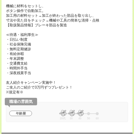
機械に材料をセットし、
ボタン操作で自動加工。
加工用の材料セット→加工が終わった部品を取り出し、
寸法や見た目をチェック→機械や工具の簡単な清掃・点検
【取扱製品情報】ブレーキ部品を製造
≪待遇・福利厚生≫
・日払い制度
・社会保険完備
・無料定期健診
・有給休暇
・年末調整
・交通費支給
・時間外手当
・深夜残業手当
友人紹介キャンペーン実施中！
ご友人のご紹介で3万円ずつプレゼント！
※規定有※
職場の雰囲気
年齢層
20代
30
40
50
60