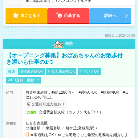
集
/
電話対応なし
/
パソコンスキル不要
気になる！
応募する
詳細へ
掲載日：2026.08.06
未読
【オープニング募集】おばあちゃんのお散歩付
き添いも仕事の1つ
派遣
職種未経験OK
社会人未経験OK
ブランクOK
WEB登録・面接OK
無資格未経験：時給1280円～ ■週払いOK ■扶養内OK ■日
給与
収1万240円以上
交通費別途支給あり
交通費全額支給（ガソリン代もOK！）
交通費
仙台市青葉区
勤務地
北仙台駅
/
東照宮駅
/
旭ケ丘(宮城県)駅
/
…
≪車通勤もOK！≫ご自宅近くでご希望の勤務地を紹介しま