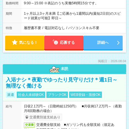
9:00～15:00 ※表記のうち実働5時間15分です。
勤務時間
1ヶ月以上3ヶ月未満【ご応募から1週間以内(最短2日目)のスピ
期間
ード就業が可能】即日～
履歴書不要
/
電話対応なし
/
パソコンスキル不要
特徴
気になる！
応募する
詳細へ
掲載日：2026.08.04
未読
入浴ナシ＊夜勤でゆったり見守りだけ＊週1日～
無理なく働ける
派遣
社会人未経験OK
ブランクOK
WEB登録・面接OK
日収2.1万円～（日勤時給1250円） ■月収例17.2万円～（夜勤
給与
月8回勤務の場合）
交通費別途支給あり
交通費全額支給 ■ガソリン代も全額支給（規定あ
交通費