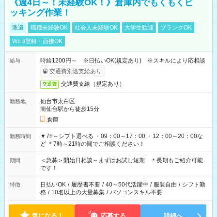
《週4日～！未経験OK！》倉庫内でもくもくピ
ッキング作業！
派遣
職種未経験OK
社会人未経験OK
大学生歓迎
ブランクOK
WEB登録・面接OK
時給1200円～ ※日払いOK(規定あり) ※スキルにより応相談
給与
交通費別途支給あり
交通費支給（規定あり）
交通費
仙台市太白区
勤務地
南仙台駅から徒歩15分
倉庫
▼7h～シフト選べる ・09：00～17：00 ・12：00～20：00な
勤務時間
ど ＊7時～21時の間でご相談ください！
＜急募＞開始日相談～まずはお試し短期 ＊長期もご紹介可能
期間
です！
日払いOK
/
履歴書不要
/
40～50代活躍中
/
服装自由
/
シフト勤
特徴
務
/
10名以上の大量募集
/
パソコンスキル不要
気になる！
応募する
詳細へ