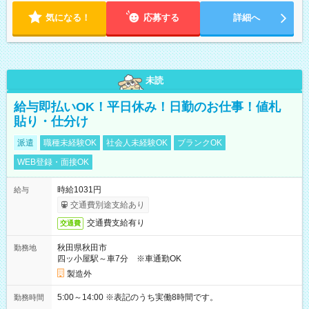
気になる！
応募する
詳細へ
未読
給与即払いOK！平日休み！日勤のお仕事！値札
貼り・仕分け
派遣
職種未経験OK
社会人未経験OK
ブランクOK
WEB登録・面接OK
時給1031円
給与
交通費別途支給あり
交通費支給有り
交通費
秋田県秋田市
勤務地
四ッ小屋駅～車7分 ※車通勤OK
製造外
5:00～14:00 ※表記のうち実働8時間です。
勤務時間