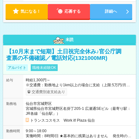
気になる！
応募する
詳細へ
未読
【10月末まで短期】土日祝完全休み♪官公庁調
査票の不備確認／電話対応(1321000MR)
アルバイト
職種未経験OK
時給1,300円～
給与
※交通費：勤務地より1km以上の場合に支給（上限:5万円/月・
2,500円/日） ※残業代：残業発生時は1分単位で支給 ※研修中の
交通費別途支給あり
給与変動なし ＜ 収入例 ＞ ■週5日勤務の場合… 月収22万8,800
円以上可能 ※交通費別途支給 （時給1,300円×8時間×22日） ■週
仙台市宮城野区
勤務地
4日勤務の場合… 月収16万6,400円以上可能 ※交通費別途支給
宮城県仙台市宮城野区名掛丁205-1 広瀬通SEビル（最寄り駅：
（時給1,300円×8時間×16日） 【試用期間】試用期間なし
JR各線「仙台駅」）
トランスコスモス Work it! Plaza 仙台
9:00～18:00
勤務時間
実働時間：8時間/日 ★基本的に残業はありません 発生時の残