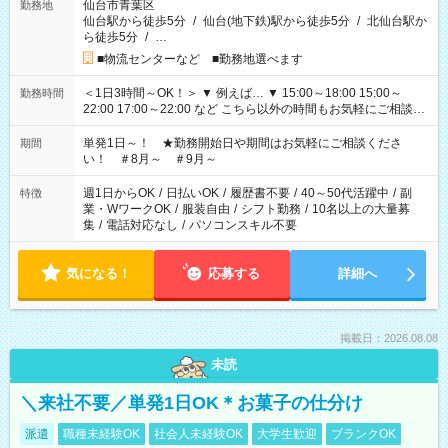
仙台市青葉区
勤務地
仙台駅から徒歩5分
/
仙台(地下鉄)駅から徒歩5分
/
北仙台駅か
ら徒歩5分
/
…
■物流センターなど ■勤務地選べます
＜1日3時間～OK！＞ ▼ 例えば… ▼ 15:00～18:00 15:00～
勤務時間
22:00 17:00～22:00 など こちら以外の時間もお気軽にご相談く
ださい！
単発1日～！ ★勤務開始日や期間はお気軽にご相談くださ
期間
い！ ＃8月～ ＃9月～
週1日からOK
/
日払いOK
/
履歴書不要
/
40～50代活躍中
/
副
特徴
業・WワークOK
/
服装自由
/
シフト勤務
/
10名以上の大量募
集
/
電話対応なし
/
パソコンスキル不要
気になる！
応募する
詳細へ
掲載日：2026.08.08
未読
＼来社不要／単発1日OK＊お菓子の仕分け
派遣
職種未経験OK
社会人未経験OK
大学生歓迎
ブランクOK