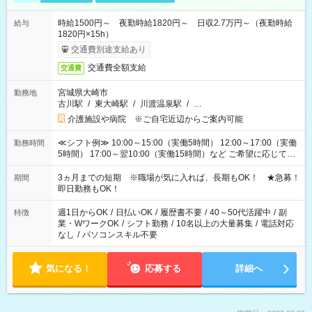
時給1500円～ 夜勤時給1820円～ 日収2.7万円～（夜勤時給
給与
1820円×15h）
交通費別途支給あり
交通費全額支給
交通費
宮城県大崎市
勤務地
古川駅
/
東大崎駅
/
川渡温泉駅
/
…
介護施設や病院 ※ご自宅近辺からご案内可能
≪シフト例≫ 10:00～15:00（実働5時間） 12:00～17:00（実働
勤務時間
5時間） 17:00～翌10:00（実働15時間）など ご希望に応じて、
働く時間は調整できます！ お気軽に担当へ相談ください！
3ヵ月までの短期 ※職場が気に入れば、長期もOK！ ★急募！
期間
即日勤務もOK！
週1日からOK
/
日払いOK
/
履歴書不要
/
40～50代活躍中
/
副
特徴
業・WワークOK
/
シフト勤務
/
10名以上の大量募集
/
電話対応
なし
/
パソコンスキル不要
気になる！
応募する
詳細へ