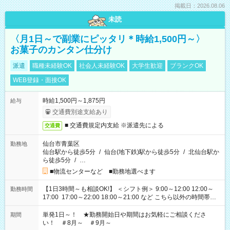
掲載日：2026.08.06
未読
〈月1日～で副業にピッタリ＊時給1,500円～〉
お菓子のカンタン仕分け
派遣
職種未経験OK
社会人未経験OK
大学生歓迎
ブランクOK
WEB登録・面接OK
時給1,500円～1,875円
給与
交通費別途支給あり
■ 交通費規定内支給 ※派遣先による
交通費
仙台市青葉区
勤務地
仙台駅から徒歩5分
/
仙台(地下鉄)駅から徒歩5分
/
北仙台駅か
ら徒歩5分
/
…
■物流センターなど ■勤務地選べます
【1日3時間～も相談OK!】 ＜シフト例＞ 9:00～12:00 12:00～
勤務時間
17:00 17:00～22:00 18:00～21:00 など こちら以外の時間帯も
お気軽にご相談ください！
単発1日～！ ★勤務開始日や期間はお気軽にご相談くださ
期間
い！ ＃8月～ ＃9月～