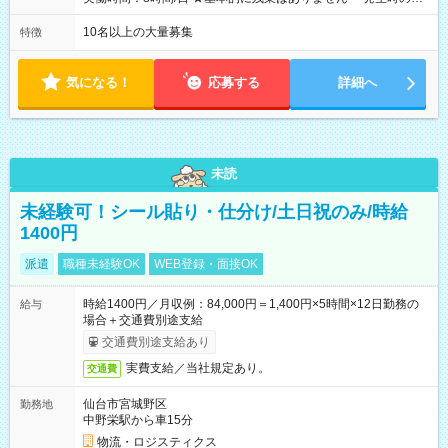
業代は1分単位で支給いたします
10名以上の大量募集
特徴
気になる！
応募する
詳細へ
未読
未経験可！シール貼り・仕分け/土日祝のみ/時給
1400円
派遣
職種未経験OK
WEB登録・面接OK
時給1400円／月収例：84,000円＝1,400円×5時間×12日勤務の
給与
場合＋交通費別途支給
交通費別途支給あり
実費支給／当社規定あり。
交通費
仙台市宮城野区
勤務地
中野栄駅から車15分
物流・ロジスティクス