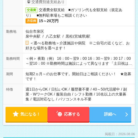
交通費別途支給あり
交通費全額支給 ■ガソリン代も全額支給（規定あ
交通費
り） ■無料駐車場もご相談ください
15～20万円
月収例
仙台市泉区
勤務地
泉中央駅
/
八乙女駅
/
黒松(宮城県)駅
＜選べる勤務地＞介護施設や病院 ※ご自宅の近くなど、お
好きな場所を選べます！
＜例＞ 夜勤（例） 16：00～翌9：00 16：30～翌9：30 17：00
勤務時間
～翌10：00 ※勤務時間は施設によって異なります 「土日祝は休
みたい」 「しっかり稼ぎたい」 「もう少し遅い時間から始めた
い」など ご希望にあったお仕事をご案内いたします。 ※未経験
短期2ヵ月～のお仕事です。開始日はご相談ください！ ★急募
期間
の方の場合は1～2ヶ月間は日中での仕事を経験いただき、 お
です！
仕事に慣れてからの夜勤になります。 ★家庭の都合でお休みが
必要な場合も遠慮なくご相談ください。
週1日からOK
/
日払いOK
/
履歴書不要
/
40～50代活躍中
/
副
特徴
業・WワークOK
/
服装自由
/
シフト勤務
/
10名以上の大量募
集
/
電話対応なし
/
パソコンスキル不要
気になる！
応募する
詳細へ
掲載日：2026.08.06