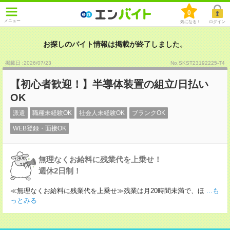
0
メニュー
気になる！
ログイン
お探しのバイト情報は掲載が終了しました。
掲載日 :2026
/
07
/
23
No.SKST23192225-T4
【初心者歓迎！】半導体装置の組立/日払い
OK
派遣
職種未経験OK
社会人未経験OK
ブランクOK
WEB登録・面接OK
無理なくお給料に残業代を上乗せ！
週休2日制！
≪無理なくお給料に残業代を上乗せ≫残業は月20時間未満で、ほ
...も
っとみる