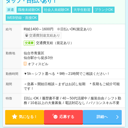
タッフ・日払いあり！
派遣
職種未経験OK
社会人未経験OK
大学生歓迎
ブランクOK
WEB登録・面接OK
時給1400～1600円 ※日払いOK(規定あり)
給与
交通費別途支給あり
交通費支給（規定あり）
交通費
仙台市青葉区
勤務地
仙台駅から徒歩3分
オフィスビル
▼5h～シフト選べる ＊9時～21時間でご相談ください！
勤務時間
＜急募＞開始日相談～まずはお試し短期 ＊長期もご紹介可能
期間
です！
日払いOK
/
履歴書不要
/
40～50代活躍中
/
服装自由
/
シフト勤
特徴
務
/
10名以上の大量募集
/
電話対応なし
/
パソコンスキル不要
気になる！
応募する
詳細へ