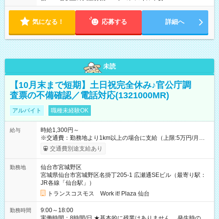
気になる！
応募する
詳細へ
未読
【10月末まで短期】土日祝完全休み♪官公庁調
査票の不備確認／電話対応(1321000MR)
アルバイト
職種未経験OK
時給1,300円～
給与
※交通費：勤務地より1km以上の場合に支給（上限:5万円/月・
2,500円/日） ※残業代：残業発生時は1分単位で支給 ※研修中の
交通費別途支給あり
給与変動なし ＜ 収入例 ＞ ■週5日勤務の場合… 月収22万8,800
円以上可能 ※交通費別途支給 （時給1,300円×8時間×22日） ■週
仙台市宮城野区
勤務地
4日勤務の場合… 月収16万6,400円以上可能 ※交通費別途支給
宮城県仙台市宮城野区名掛丁205-1 広瀬通SEビル（最寄り駅：
（時給1,300円×8時間×16日） 【試用期間】試用期間なし
JR各線「仙台駅」）
トランスコスモス Work it! Plaza 仙台
9:00～18:00
勤務時間
実働時間：8時間/日 ★基本的に残業はありません 発生時の残