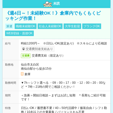
未読
《週4日～！未経験OK！》倉庫内でもくもくピ
ッキング作業！
派遣
職種未経験OK
社会人未経験OK
大学生歓迎
ブランクOK
WEB登録・面接OK
時給1200円～ ※日払いOK(規定あり) ※スキルにより応相談
給与
交通費別途支給あり
交通費支給（規定あり）
交通費
仙台市太白区
勤務地
南仙台駅から徒歩15分
倉庫
▼7h～シフト選べる ・09：00～17：00 ・12：00～20：00な
勤務時間
ど ＊7時～21時の間でご相談ください！
＜急募＞開始日相談～まずはお試し短期 ＊長期もご紹介可能
期間
です！
日払いOK
/
履歴書不要
/
40～50代活躍中
/
服装自由
/
シフト勤
特徴
務
/
10名以上の大量募集
/
パソコンスキル不要