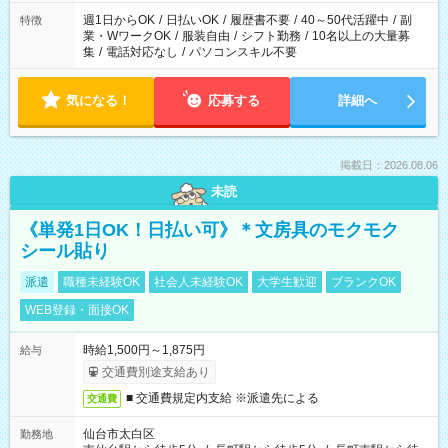
週1日からOK
/
日払いOK
/
履歴書不要
/
40～50代活躍中
/
副
特徴
業・WワークOK
/
服装自由
/
シフト勤務
/
10名以上の大量募
集
/
電話対応なし
/
パソコンスキル不要
気になる！
応募する
詳細へ
掲載日：2026.08.06
未読
《単発1日OK！日払い可》＊文房具のモクモク
シール貼り
派遣
職種未経験OK
社会人未経験OK
大学生歓迎
ブランクOK
WEB登録・面接OK
時給1,500円～1,875円
給与
交通費別途支給あり
■ 交通費規定内支給 ※派遣先による
交通費
仙台市太白区
勤務地