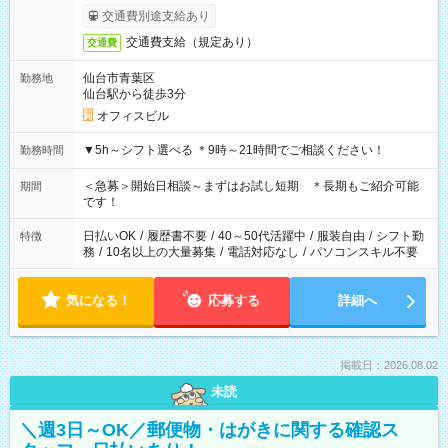
交通費別途支給あり
交通費支給（規定あり）
交通費
仙台市青葉区
勤務地
仙台駅から徒歩3分
オフィスビル
▼5h～シフト選べる ＊9時～21時間でご相談ください！
勤務時間
＜急募＞開始日相談～まずはお試し短期 ＊長期もご紹介可能
期間
です！
日払いOK
/
履歴書不要
/
40～50代活躍中
/
服装自由
/
シフト勤
特徴
務
/
10名以上の大量募集
/
電話対応なし
/
パソコンスキル不要
気になる！
応募する
詳細へ
掲載日：2026.08.02
未読
＼週3日～OK／郵便物・はがきに関する確認ス