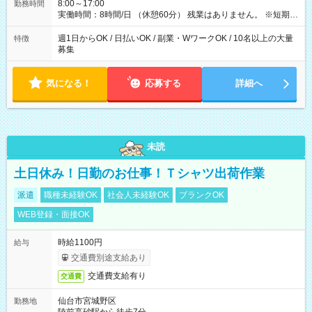
8:00～17:00
勤務時間
実働時間：8時間/日 （休憩60分） 残業はありません。 ※短期の
募集は行っておりません。予めご了承くださいませ。
週1日からOK / 日払いOK / 副業・WワークOK / 10名以上の大量
特徴
募集
気になる！
応募する
詳細へ
未読
土日休み！日勤のお仕事！Ｔシャツ出荷作業
派遣
職種未経験OK
社会人未経験OK
ブランクOK
WEB登録・面接OK
時給1100円
給与
交通費別途支給あり
交通費支給有り
交通費
仙台市宮城野区
勤務地