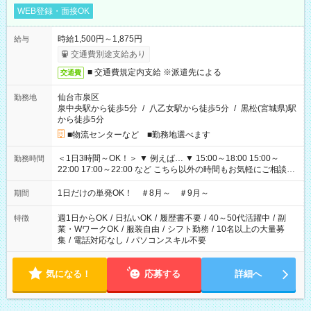
WEB登録・面接OK
時給1,500円～1,875円
給与
交通費別途支給あり
■ 交通費規定内支給 ※派遣先による
交通費
仙台市泉区
勤務地
泉中央駅から徒歩5分
/
八乙女駅から徒歩5分
/
黒松(宮城県)駅
から徒歩5分
■物流センターなど ■勤務地選べます
＜1日3時間～OK！＞ ▼ 例えば… ▼ 15:00～18:00 15:00～
勤務時間
22:00 17:00～22:00 など こちら以外の時間もお気軽にご相談く
ださい！
1日だけの単発OK！ ＃8月～ ＃9月～
期間
週1日からOK
/
日払いOK
/
履歴書不要
/
40～50代活躍中
/
副
特徴
業・WワークOK
/
服装自由
/
シフト勤務
/
10名以上の大量募
集
/
電話対応なし
/
パソコンスキル不要
気になる！
応募する
詳細へ