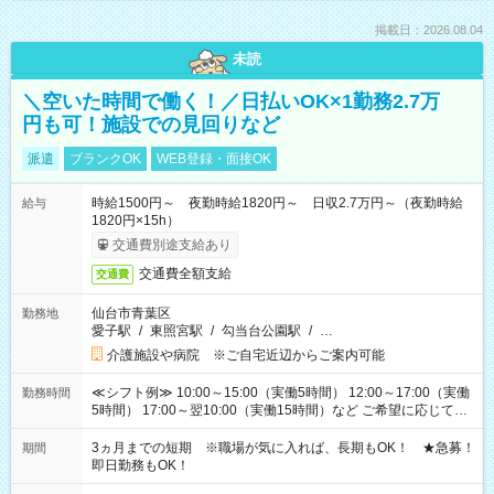
掲載日：2026.08.04
未読
＼空いた時間で働く！／日払いOK×1勤務2.7万
円も可！施設での見回りなど
派遣
ブランクOK
WEB登録・面接OK
時給1500円～ 夜勤時給1820円～ 日収2.7万円～（夜勤時給
給与
1820円×15h）
交通費別途支給あり
交通費全額支給
交通費
仙台市青葉区
勤務地
愛子駅
/
東照宮駅
/
勾当台公園駅
/
…
介護施設や病院 ※ご自宅近辺からご案内可能
≪シフト例≫ 10:00～15:00（実働5時間） 12:00～17:00（実働
勤務時間
5時間） 17:00～翌10:00（実働15時間）など ご希望に応じて、
働く時間は調整できます！ お気軽に担当へ相談ください！
3ヵ月までの短期 ※職場が気に入れば、長期もOK！ ★急募！
期間
即日勤務もOK！