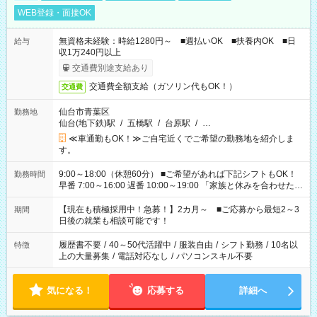
WEB登録・面接OK
無資格未経験：時給1280円～ ■週払いOK ■扶養内OK ■日
給与
収1万240円以上
交通費別途支給あり
交通費全額支給（ガソリン代もOK！）
交通費
仙台市青葉区
勤務地
仙台(地下鉄)駅
/
五橋駅
/
台原駅
/
…
≪車通勤もOK！≫ご自宅近くでご希望の勤務地を紹介しま
す。
9:00～18:00（休憩60分） ■ご希望があれば下記シフトもOK！
勤務時間
早番 7:00～16:00 遅番 10:00～19:00 「家族と休みを合わせた
い」 「余裕を持って夕飯の準備がしたい」 「できれば残業はし
たくない」 など、ご希望を教えてくださいね。 ※Wワーク希望
【現在も積極採用中！急募！】2カ月～ ■ご応募から最短2～3
期間
の方へ 今ご覧のお仕事で希望する勤務時間と、もう1つのお仕事
日後の就業も相談可能です！
の勤務時間。 合計で週40時間を超える場合は応募できません。
履歴書不要
/
40～50代活躍中
/
服装自由
/
シフト勤務
/
10名以
特徴
上の大量募集
/
電話対応なし
/
パソコンスキル不要
気になる！
応募する
詳細へ