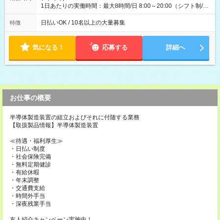
1日あたりの実働時間：最大8時間/日 8:00～20:00（シフト制/実
働8時間） ※週5日勤務（場所次第では週4も有り） ※配達状況
によって時間外での勤務可能性有り ※案件により多少の前後あ
日払いOK / 10名以上の大量募集
特徴
り ※配達が完了次第、帰社OKです
気になる！
応募する
詳細へ
お仕事の概要
半導体製造装置の組立およびそれに付随する業務
【取扱製品情報】半導体製造装置
≪待遇・福利厚生≫
・日払い制度
・社会保険完備
・無料定期健診
・有給休暇
・年末調整
・交通費支給
・時間外手当
・深夜残業手当
友人紹介キャンペーン実施中！