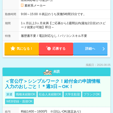
陸前高砂駅から徒歩7分
素材系メーカー
9:00～15:00 ※表記のうち実働5時間15分です。
勤務時間
1ヶ月以上3ヶ月未満【ご応募から1週間以内(最短2日目)のスピ
期間
ード就業が可能】即日～
履歴書不要
/
電話対応なし
/
パソコンスキル不要
特徴
気になる！
応募する
詳細へ
掲載日：2026.08.05
未読
＜官公庁＞シンプルワーク！給付金の申請情報
入力のおしごと！＊週3日～OK！
派遣
職種未経験OK
社会人未経験OK
大学生歓迎
ブランクOK
WEB登録・面接OK
時給1400～1600円 ※日払いOK(規定あり)
給与