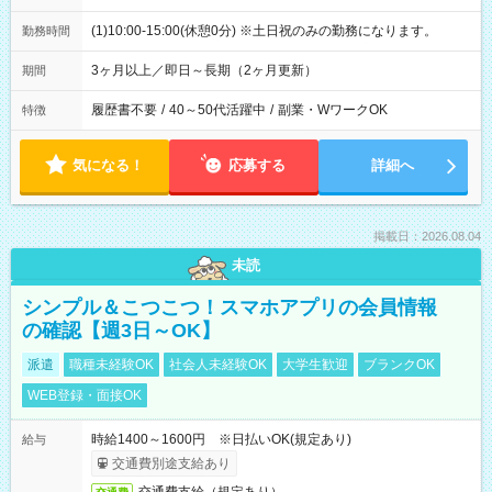
(1)10:00-15:00(休憩0分) ※土日祝のみの勤務になります。
勤務時間
3ヶ月以上／即日～長期（2ヶ月更新）
期間
履歴書不要
/
40～50代活躍中
/
副業・WワークOK
特徴
気になる！
応募する
詳細へ
掲載日：2026.08.04
未読
シンプル＆こつこつ！スマホアプリの会員情報
の確認【週3日～OK】
派遣
職種未経験OK
社会人未経験OK
大学生歓迎
ブランクOK
WEB登録・面接OK
時給1400～1600円 ※日払いOK(規定あり)
給与
交通費別途支給あり