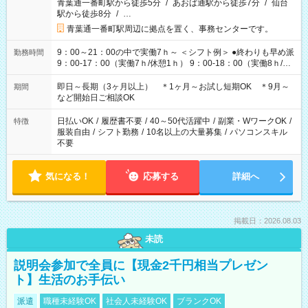
青葉通一番町駅から徒歩5分
/
あおば通駅から徒歩7分
/
仙台
駅から徒歩8分
/
…
青葉通一番町駅周辺に拠点を置く、事務センターです。
9：00～21：00の中で実働7ｈ～ ＜シフト例＞ ●終わりも早め派
勤務時間
9：00-17：00（実働7ｈ/休憩1ｈ） 9：00-18：00（実働8ｈ/休
憩1ｈ） 10：00-19：00（実働8ｈ/休憩1ｈ） ●朝ゆっくり派
11：00-20：00（実働8ｈ/休憩1ｈ） 12：00-20：00（実働7ｈ/
即日～長期（3ヶ月以上） ＊1ヶ月～お試し短期OK ＊9月～
期間
休憩1ｈ） 12：00-21：00（実働8ｈ/休憩1ｈ） 13：00-22：
など開始日ご相談OK
00（実働8ｈ/休憩1ｈ） ＊時間帯固定OK
日払いOK
/
履歴書不要
/
40～50代活躍中
/
副業・WワークOK
/
特徴
服装自由
/
シフト勤務
/
10名以上の大量募集
/
パソコンスキル
不要
気になる！
応募する
詳細へ
掲載日：2026.08.03
未読
説明会参加で全員に【現金2千円相当プレゼン
ト】生活のお手伝い
派遣
職種未経験OK
社会人未経験OK
ブランクOK