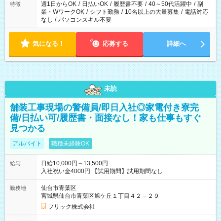
週1日からOK
/
日払いOK
/
履歴書不要
/
40～50代活躍中
/
副
特徴
業・WワークOK
/
シフト勤務
/
10名以上の大量募集
/
電話対応
なし
/
パソコンスキル不要
気になる！
応募する
詳細へ
未読
舗装工事現場の警備員/即日入社◎家電付き寮完
備/日払い可/履歴書・面接なし！家も仕事もすぐ
見つかる
アルバイト
職種未経験OK
日給10,000円～13,500円
給与
入社祝い金4000円 【試用期間】試用期間なし
仙台市青葉区
勤務地
宮城県仙台市青葉区旭ケ丘１丁目４２－２９
フリック株式会社