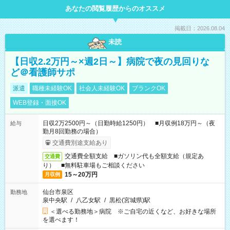
あなたの閲覧履歴からのオススメ
掲載日：2026.08.04
未読
【日収2.2万円～×週2日～】病院で夜の見回りな
ど＠看護師サポ
派遣
職種未経験OK
社会人未経験OK
ブランクOK
WEB登録・面接OK
日収2万2500円～（日勤時給1250円） ■月収例18万円～（夜
給与
勤月8回勤務の場合）
交通費別途支給あり
交通費全額支給 ■ガソリン代も全額支給（規定あ
交通費
り） ■無料駐車場もご相談ください
15～20万円
月収例
仙台市泉区
勤務地
泉中央駅
/
八乙女駅
/
黒松(宮城県)駅
＜選べる勤務地＞病院 ※ご自宅の近くなど、お好きな場所
を選べます！