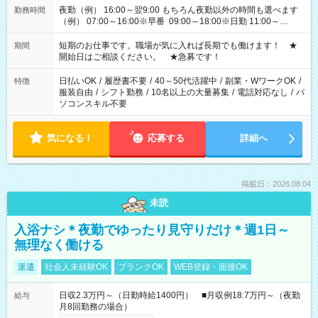
夜勤（例） 16:00～翌9:00 もちろん夜勤以外の時間も選べます
勤務時間
（例） 07:00～16:00※早番 09:00～18:00※日勤 11:00～
20:00※遅番 ※時間は、固定・選べる施設もあるので、ご希望が
あれば調整できます！ ※シフト制。勤務地により実働時間が異
短期のお仕事です。職場が気に入れば長期でも働けます！ ★
期間
なります。★家庭の都合でお休みが必要な場合も遠慮なくご相
開始日はご相談ください。 ★急募です！
談ください。
日払いOK
/
履歴書不要
/
40～50代活躍中
/
副業・WワークOK
/
特徴
服装自由
/
シフト勤務
/
10名以上の大量募集
/
電話対応なし
/
パ
ソコンスキル不要
気になる！
応募する
詳細へ
掲載日：2026.08.04
未読
入浴ナシ＊夜勤でゆったり見守りだけ＊週1日～
無理なく働ける
派遣
社会人未経験OK
ブランクOK
WEB登録・面接OK
日収2.3万円～（日勤時給1400円） ■月収例18.7万円～（夜勤
給与
月8回勤務の場合）