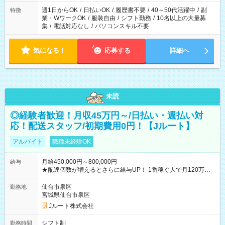
週1日からOK
/
日払いOK
/
履歴書不要
/
40～50代活躍中
/
副
特徴
業・WワークOK
/
服装自由
/
シフト勤務
/
10名以上の大量募
集
/
電話対応なし
/
パソコンスキル不要
気になる！
応募する
詳細へ
未読
◎経験者歓迎！月収45万円～/日払い・週払い対
応！配送スタッフ/初期費用0円！【Jルート】
アルバイト
職種未経験OK
月給450,000円～800,000円
給与
★配達個数が増えるとさらに給与UP！ 1番稼ぐ人で月120万ほ
ど！ ・主要都市エリア 月収55万円／週5日稼働 月収65万~112
万円／週6日稼働 ・地方郊外エリア 月収40万円／週5日稼働 月
仙台市泉区
勤務地
収40万円~50万円／週6日稼働 ＜モデルイメージ＞ ■月収50万
宮城県仙台市泉区
円 (27歳男性/江東区在住)※元建築関係 1日150個配達×25日勤務
Jルート株式会社
(日休み) ■月収80万円(43歳男性/墨田区在住)※元営業 1日200個
配達×25日勤務(月休み) 【試用期間】試用期間なし
シフト制
勤務時間