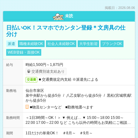
掲載日：2026.08.06
未読
日払いOK！スマホでカンタン登録＊文房具の仕
分け
派遣
職種未経験OK
社会人未経験OK
大学生歓迎
ブランクOK
WEB登録・面接OK
時給1,500円～1,875円
給与
交通費別途支給あり
■ 交通費規定内支給 ※派遣先による
交通費
仙台市泉区
勤務地
泉中央駅から徒歩5分
/
八乙女駅から徒歩5分
/
黒松(宮城県)駅
から徒歩5分
■物流センターなど ■勤務地選べます
＜1日3時間～OK！＞ ▼ 例えば… ▼ 15:00～18:00 15:00～
勤務時間
22:00 17:00～22:00 など こちら以外の時間もお気軽にご相談く
ださい！
1日だけの単発OK！ ＃8月～ ＃9月～
期間