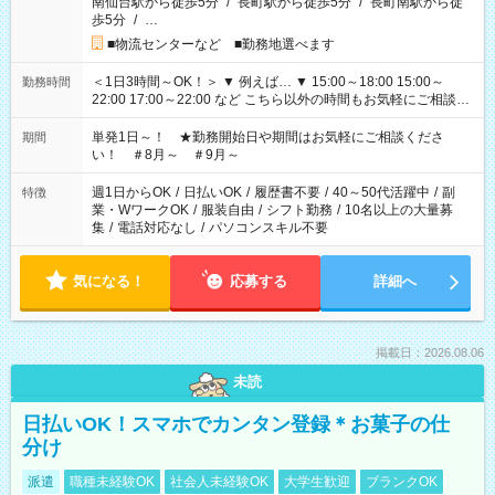
南仙台駅から徒歩5分
/
長町駅から徒歩5分
/
長町南駅から徒
歩5分
/
…
■物流センターなど ■勤務地選べます
＜1日3時間～OK！＞ ▼ 例えば… ▼ 15:00～18:00 15:00～
勤務時間
22:00 17:00～22:00 など こちら以外の時間もお気軽にご相談く
ださい！
単発1日～！ ★勤務開始日や期間はお気軽にご相談くださ
期間
い！ ＃8月～ ＃9月～
週1日からOK
/
日払いOK
/
履歴書不要
/
40～50代活躍中
/
副
特徴
業・WワークOK
/
服装自由
/
シフト勤務
/
10名以上の大量募
集
/
電話対応なし
/
パソコンスキル不要
気になる！
応募する
詳細へ
掲載日：2026.08.06
未読
日払いOK！スマホでカンタン登録＊お菓子の仕
分け
派遣
職種未経験OK
社会人未経験OK
大学生歓迎
ブランクOK