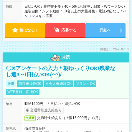
日払いOK
/
履歴書不要
/
40～50代活躍中
/
副業・WワークOK
/
特徴
服装自由
/
シフト勤務
/
10名以上の大量募集
/
電話対応なし
/
パ
ソコンスキル不要
気になる！
応募する
詳細へ
掲載日：2026.07.31
未読
〇✕アンケートの入力＊朝ゆっくりOK/残業な
し週3～/日払いOK(^^)/
派遣
職種未経験OK
社会人未経験OK
ブランクOK
WEB登録・面接OK
時給1600円 ＊日払い・週払いOK
給与
交通費別途支給あり
交通時支給あり（上限15,000円まで/月）
交通費
仙台市青葉区
勤務地