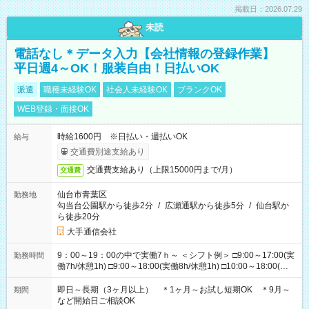
掲載日：2026.07.29
未読
電話なし＊データ入力【会社情報の登録作業】
平日週4～OK！服装自由！日払いOK
派遣
職種未経験OK
社会人未経験OK
ブランクOK
WEB登録・面接OK
時給1600円 ※日払い・週払いOK
給与
交通費別途支給あり
交通費支給あり（上限15000円まで/月）
交通費
仙台市青葉区
勤務地
勾当台公園駅から徒歩2分
/
広瀬通駅から徒歩5分
/
仙台駅か
ら徒歩20分
大手通信会社
9：00～19：00の中で実働7ｈ～ ＜シフト例＞ □9:00～17:00(実
勤務時間
働7h/休憩1h) □9:00～18:00(実働8h/休憩1h) □10:00～18:00(実
働7h/休憩1h) □10:00～19:00(実働8h/休憩1h) ＊時間固定ＯＫ
即日～長期（3ヶ月以上） ＊1ヶ月～お試し短期OK ＊9月～
期間
など開始日ご相談OK