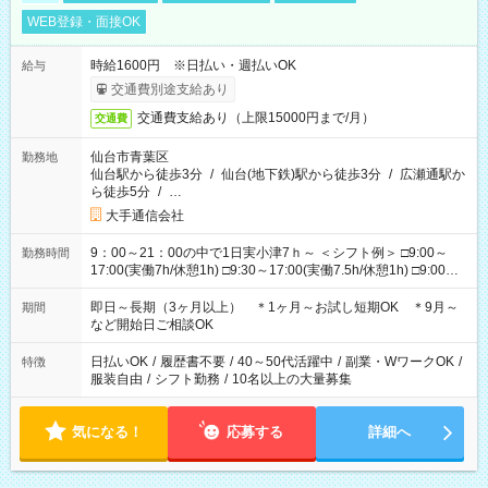
WEB登録・面接OK
時給1600円 ※日払い・週払いOK
給与
交通費別途支給あり
交通費支給あり（上限15000円まで/月）
交通費
仙台市青葉区
勤務地
仙台駅から徒歩3分
/
仙台(地下鉄)駅から徒歩3分
/
広瀬通駅か
ら徒歩5分
/
…
大手通信会社
9：00～21：00の中で1日実小津7ｈ～ ＜シフト例＞ □9:00～
勤務時間
17:00(実働7h/休憩1h) □9:30～17:00(実働7.5h/休憩1h) □9:00～
18:00(実働8h/休憩1h) □10:00～19:00(実働8h/休憩1h) □11:00～
20:00(実働8h/休憩1h) □13:00～21:00(実働7h/休憩1h) ＊固定シ
即日～長期（3ヶ月以上） ＊1ヶ月～お試し短期OK ＊9月～
期間
フトOK
など開始日ご相談OK
日払いOK
/
履歴書不要
/
40～50代活躍中
/
副業・WワークOK
/
特徴
服装自由
/
シフト勤務
/
10名以上の大量募集
気になる！
応募する
詳細へ