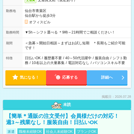
交通費支給（規定あり）
交通費
仙台市青葉区
勤務地
仙台駅から徒歩3分
オフィスビル
▼5h～シフト選べる ＊9時～21時間でご相談ください！
勤務時間
＜急募＞開始日相談～まずはお試し短期 ＊長期もご紹介可能
期間
です！
日払いOK
/
履歴書不要
/
40～50代活躍中
/
服装自由
/
シフト勤
特徴
務
/
10名以上の大量募集
/
電話対応なし
/
パソコンスキル不要
気になる！
応募する
詳細へ
掲載日：2026.07.28
未読
【簡単＊通販の注文受付】会員様だけの対応！
週3～残業なし！服装自由！日払いOK
派遣
職種未経験OK
社会人未経験OK
ブランクOK