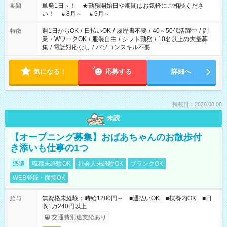
単発1日～！ ★勤務開始日や期間はお気軽にご相談くださ
期間
い！ ＃8月～ ＃9月～
週1日からOK
/
日払いOK
/
履歴書不要
/
40～50代活躍中
/
副
特徴
業・WワークOK
/
服装自由
/
シフト勤務
/
10名以上の大量募
集
/
電話対応なし
/
パソコンスキル不要
気になる！
応募する
詳細へ
掲載日：2026.08.06
未読
【オープニング募集】おばあちゃんのお散歩付
き添いも仕事の1つ
派遣
職種未経験OK
社会人未経験OK
ブランクOK
WEB登録・面接OK
無資格未経験：時給1280円～ ■週払いOK ■扶養内OK ■日
給与
収1万240円以上
交通費別途支給あり