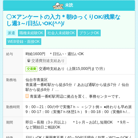
未読
〇✕アンケートの入力＊朝ゆっくりOK/残業な
し週3～/日払いOK(^^)/
派遣
職種未経験OK
社会人未経験OK
ブランクOK
WEB登録・面接OK
時給1600円 ＊日払い・週払いOK
給与
交通費別途支給あり
交通時支給あり（上限15,000円まで/月）
交通費
仙台市青葉区
勤務地
青葉通一番町駅から徒歩5分
/
あおば通駅から徒歩7分
/
仙台
駅から徒歩8分
/
…
青葉通一番町駅周辺に拠点を置く、事務センターです。
9：00～21：00の中で実働7ｈ～ ＜シフト例＞ ●終わりも早め派
勤務時間
9：00-17：00（実働7ｈ/休憩1ｈ） 9：00-18：00（実働8ｈ/休
憩1ｈ） 10：00-19：00（実働8ｈ/休憩1ｈ） ●朝ゆっくり派
11：00-20：00（実働8ｈ/休憩1ｈ） 12：00-20：00（実働7ｈ/
即日～長期（3ヶ月以上） ＊1ヶ月～お試し短期OK ＊9月～
期間
休憩1ｈ） 12：00-21：00（実働8ｈ/休憩1ｈ） 13：00-22：
など開始日ご相談OK
00（実働8ｈ/休憩1ｈ） ＊時間帯固定OK
日払いOK
/
履歴書不要
/
40～50代活躍中
/
副業・WワークOK
/
特徴