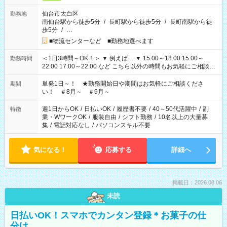
仙台市太白区
勤務地
南仙台駅から徒歩5分
/
長町駅から徒歩5分
/
長町南駅から徒
歩5分
/
…
■物流センターなど ■勤務地選べます
＜1日3時間～OK！＞ ▼ 例えば… ▼ 15:00～18:00 15:00～
勤務時間
22:00 17:00～22:00 など こちら以外の時間もお気軽にご相談く
ださい！
単発1日～！ ★勤務開始日や期間はお気軽にご相談くださ
期間
い！ ＃8月～ ＃9月～
週1日からOK
/
日払いOK
/
履歴書不要
/
40～50代活躍中
/
副
特徴
業・WワークOK
/
服装自由
/
シフト勤務
/
10名以上の大量募
集
/
電話対応なし
/
パソコンスキル不要
気になる！
応募する
詳細へ
掲載日：2026.08.06
未読
日払いOK！スマホでカンタン登録＊お菓子の仕
分け