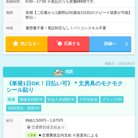
8:00～17:00 ※表記のうち実働8時間です。
勤務時間
長期【ご応募から1週間以内(最短2日目)のスピード就業が可能】
期間
即日～
履歴書不要
/
電話対応なし
/
パソコンスキル不要
特徴
気になる！
応募する
詳細へ
掲載日：2026.08.07
未読
《単発1日OK！日払い可》＊文房具のモクモク
シール貼り
派遣
職種未経験OK
社会人未経験OK
大学生歓迎
ブランクOK
WEB登録・面接OK
時給1,500円～1,875円
給与
交通費別途支給あり
■ 交通費規定内支給 ※派遣先による
交通費