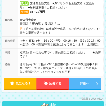
交通費全額支給 ■ガソリン代も全額支給（規定あ
交通費
り） ■無料駐車場もご相談ください
15～20万円
月収例
青森県青森市
勤務地
青森駅
/
野内駅
/
後潟駅
/
…
＜選べる勤務地＞介護施設や病院 ※ご自宅の近くなど、お
好きな場所を選べます！
＜例＞ 夜勤（例） 16：00～翌9：00 16：30～翌9：30 17：00
勤務時間
～翌10：00 ※勤務時間は施設によって異なります 「土日祝は休
みたい」 「しっかり稼ぎたい」 「もう少し遅い時間から始めた
い」など ご希望にあったお仕事をご案内いたします。 ※未経験
短期2ヵ月～のお仕事です。開始日はご相談ください！ ★急募
期間
の方の場合は1～2ヶ月間は日中での仕事を経験いただき、 お
です！
仕事に慣れてからの夜勤になります。 ★家庭の都合でお休みが
必要な場合も遠慮なくご相談ください。
週1日からOK
/
日払いOK
/
履歴書不要
/
40～50代活躍中
/
副
特徴
業・WワークOK
/
服装自由
/
シフト勤務
/
10名以上の大量募
集
/
電話対応なし
/
パソコンスキル不要
気になる！
応募する
詳細へ
掲載日：2026.08.04
未読