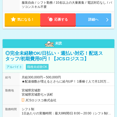
服装自由
/
シフト勤務
/
10名以上の大量募集
/
電話対応なし
/
パ
ソコンスキル不要
気になる！
応募する
詳細へ
未読
◎完全未経験OK/日払い・週払い対応！配送ス
タッフ/初期費用0円！【JCSロジスコ】
アルバイト
職種未経験OK
月給300,000円～500,000円
給与
★配達個数が増えるとさらに給与UP！ 1番稼ぐ人で月120万ほ
ど！ ・主要都市エリア 月収55万円／週5日稼働 月収65万~112
万円／週6日稼働 ・地方郊外エリア 月収40万円／週5日稼働 月
宮城県宮城郡
勤務地
収40万円~50万円／週6日稼働 ＜モデルイメージ＞ ■月収50万
宮城県宮城郡七ヶ浜町
円 (27歳男性/江東区在住)※元建築関係 1日150個配達×25日勤務
JCSロジスコ株式会社
(日休み) ■月収80万円(43歳男性/墨田区在住)※元営業 1日200個
配達×25日勤務(月休み) 【試用期間】試用期間なし
シフト制
勤務時間
1日あたりの実働時間：最大8時間/日 8:00～20:00（シフト制/実