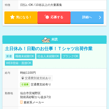
働8時間） ※週5日勤務（場所次第では週4も有り） ※配達状況
によって時間外での勤務可能性有り ※案件により多少の前後あ
日払いOK / 10名以上の大量募集
特徴
り ※配達が完了次第、帰社OKです
気になる！
応募する
詳細へ
未読
土日休み！日勤のお仕事！Ｔシャツ出荷作業
派遣
職種未経験OK
社会人未経験OK
ブランクOK
WEB登録・面接OK
時給1100円
給与
交通費別途支給あり
交通費支給有り
交通費
仙台市宮城野区
勤務地
陸前高砂駅から徒歩7分
素材系メーカー