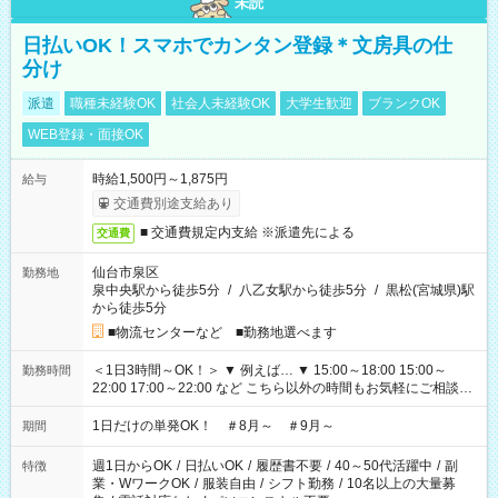
未読
日払いOK！スマホでカンタン登録＊文房具の仕
分け
派遣
職種未経験OK
社会人未経験OK
大学生歓迎
ブランクOK
WEB登録・面接OK
時給1,500円～1,875円
給与
交通費別途支給あり
■ 交通費規定内支給 ※派遣先による
交通費
仙台市泉区
勤務地
泉中央駅から徒歩5分
/
八乙女駅から徒歩5分
/
黒松(宮城県)駅
から徒歩5分
■物流センターなど ■勤務地選べます
＜1日3時間～OK！＞ ▼ 例えば… ▼ 15:00～18:00 15:00～
勤務時間
22:00 17:00～22:00 など こちら以外の時間もお気軽にご相談く
ださい！
1日だけの単発OK！ ＃8月～ ＃9月～
期間
週1日からOK
/
日払いOK
/
履歴書不要
/
40～50代活躍中
/
副
特徴
業・WワークOK
/
服装自由
/
シフト勤務
/
10名以上の大量募