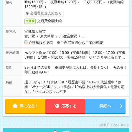
時給1500円～ 夜勤時給1820円～ 日収2.7万円～（夜勤時給
給与
1820円×15h）
交通費別途支給あり
交通費全額支給
交通費
宮城県大崎市
勤務地
古川駅
/
東大崎駅
/
川渡温泉駅
/
…
介護施設や病院 ※ご自宅近辺からご案内可能
≪シフト例≫ 10:00～15:00（実働5時間） 12:00～17:00（実働
勤務時間
5時間） 17:00～翌10:00（実働15時間）など ご希望に応じて、
働く時間は調整できます！ お気軽に担当へ相談ください！
3ヵ月までの短期 ※職場が気に入れば、長期もOK！ ★急募！
期間
即日勤務もOK！
週1日からOK
/
日払いOK
/
履歴書不要
/
40～50代活躍中
/
副
特徴
業・WワークOK
/
シフト勤務
/
10名以上の大量募集
/
電話対応
なし
/
パソコンスキル不要
気になる！
応募する
詳細へ
掲載日：2026.08.06