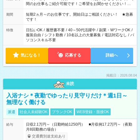
間のお仕事もご紹介可能です！ご希望をお聞かせください！★
家庭の都合でお休みが必要な場合も遠慮なくご相談ください。
※週最低15時間以上の勤務が必要です
短期2ヵ月～のお仕事です。開始日はご相談ください！ ★急募
期間
です！
日払いOK
/
履歴書不要
/
40～50代活躍中
/
副業・WワークOK
/
特徴
服装自由
/
シフト勤務
/
10名以上の大量募集
/
電話対応なし
/
パ
ソコンスキル不要
気になる！
応募する
詳細へ
掲載日：2026.08.04
未読
入浴ナシ＊夜勤でゆったり見守りだけ＊週1日～
無理なく働ける
派遣
社会人未経験OK
ブランクOK
WEB登録・面接OK
日収2.1万円～（日勤時給1250円） ■月収例17.2万円～（夜勤
給与
月8回勤務の場合）
交通費別途支給あり