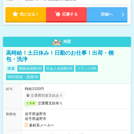
り ※配達が完了次第、帰社OKです
気になる！
応募する
詳細へ
未読
高時給！土日休み！日勤のお仕事！出荷・梱
包・洗浄
派遣
職種未経験OK
社会人未経験OK
ブランクOK
WEB登録・面接OK
時給1520円
給与
交通費別途支給あり
交通費支給有り
交通費
岩手県遠野市
勤務地
岩手県遠野市
素材系メーカー