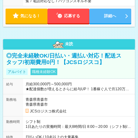
集
/
電話対応なし
/
パソコンスキル不要
気になる！
応募する
詳細へ
未読
◎完全未経験OK/日払い・週払い対応！配送ス
タッフ/初期費用0円！【JCSロジスコ】
アルバイト
職種未経験OK
月給300,000円～500,000円
給与
★配達個数が増えるとさらに給与UP！ 1番稼ぐ人で月120万ほ
ど！ ・主要都市エリア 月収55万円／週5日稼働 月収65万~112
万円／週6日稼働 ・地方郊外エリア 月収40万円／週5日稼働 月
青森県青森市
勤務地
収40万円~50万円／週6日稼働 ＜モデルイメージ＞ ■月収50万
青森県青森市
円 (27歳男性/江東区在住)※元建築関係 1日150個配達×25日勤務
JCSロジスコ株式会社
(日休み) ■月収80万円(43歳男性/墨田区在住)※元営業 1日200個
配達×25日勤務(月休み) 【試用期間】試用期間なし
シフト制
勤務時間
1日あたりの実働時間：最大8時間/日 8:00～20:00（シフト制/実
働8時間） ※週5日勤務（場所次第では週4も有り） ※配達状況
によって時間外での勤務可能性有り ※案件により多少の前後あ
日払いOK / 10名以上の大量募集
特徴