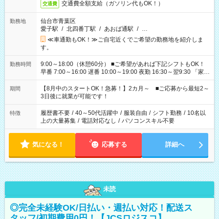
交通費全額支給（ガソリン代もOK！）
交通費
仙台市青葉区
勤務地
愛子駅
/
北四番丁駅
/
あおば通駅
/
…
≪車通勤もOK！≫ご自宅近くでご希望の勤務地を紹介しま
す。
9:00～18:00（休憩60分） ■ご希望があれば下記シフトもOK！
勤務時間
早番 7:00～16:00 遅番 10:00～19:00 夜勤 16:30～翌9:30 「家族
と休みを合わせたい」 「余裕を持って夕飯の準備がしたい」
「できれば残業はしたくない」 など、ご希望を教えてください
【8月中のスタートOK！急募！】2カ月～ ■ご応募から最短2～
期間
ね。 ※Wワーク希望の方へ 今ご覧のお仕事で希望する勤務時間
3日後に就業が可能です！
と、もう1つのお仕事の勤務時間。 合計で週40時間を超える場
合は応募できません。
履歴書不要
/
40～50代活躍中
/
服装自由
/
シフト勤務
/
10名以
特徴
上の大量募集
/
電話対応なし
/
パソコンスキル不要
気になる！
応募する
詳細へ
未読
◎完全未経験OK/日払い・週払い対応！配送ス
タッフ/初期費用0円！【JCSロジスコ】