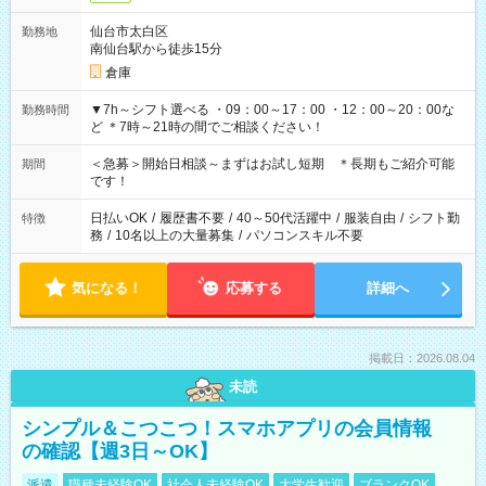
仙台市太白区
勤務地
南仙台駅から徒歩15分
倉庫
▼7h～シフト選べる ・09：00～17：00 ・12：00～20：00な
勤務時間
ど ＊7時～21時の間でご相談ください！
＜急募＞開始日相談～まずはお試し短期 ＊長期もご紹介可能
期間
です！
日払いOK
/
履歴書不要
/
40～50代活躍中
/
服装自由
/
シフト勤
特徴
務
/
10名以上の大量募集
/
パソコンスキル不要
気になる！
応募する
詳細へ
掲載日：2026.08.04
未読
シンプル＆こつこつ！スマホアプリの会員情報
の確認【週3日～OK】
派遣
職種未経験OK
社会人未経験OK
大学生歓迎
ブランクOK