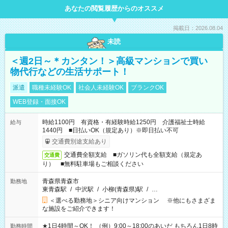
あなたの閲覧履歴からのオススメ
掲載日：2026.08.04
未読
＜週2日～＊カンタン！＞高級マンションで買い
物代行などの生活サポート！
派遣
職種未経験OK
社会人未経験OK
ブランクOK
WEB登録・面接OK
時給1100円 有資格・有経験時給1250円 介護福祉士時給
給与
1440円 ■日払いOK（規定あり）※即日払い不可
交通費別途支給あり
交通費全額支給 ■ガソリン代も全額支給（規定あ
交通費
り） ■無料駐車場もご相談ください
青森県青森市
勤務地
東青森駅
/
中沢駅
/
小柳(青森県)駅
/
…
＜選べる勤務地＞シニア向けマンション ※他にもさまざま
な施設をご紹介できます！
★1日4時間～OK！ （例）9:00～18:00のあいだ もちろん1日8時
勤務時間