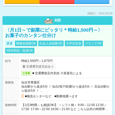
掲載日：2026.08.09
未読
〈月1日～で副業にピッタリ＊時給1,500円～〉
お菓子のカンタン仕分け
派遣
職種未経験OK
社会人未経験OK
大学生歓迎
ブランクOK
WEB登録・面接OK
時給1,500円～1,875円
給与
交通費別途支給あり
■ 交通費規定内支給 ※派遣先による
交通費
仙台市青葉区
勤務地
仙台駅から徒歩5分
/
仙台(地下鉄)駅から徒歩5分
/
北仙台駅か
ら徒歩5分
/
…
■物流センターなど ■勤務地選べます
【1日3時間～も相談OK!】 ＜シフト例＞ 9:00～12:00 12:00～
勤務時間
17:00 17:00～22:00 18:00～21:00 など こちら以外の時間帯も
お気軽にご相談ください！