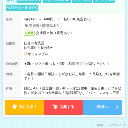
WEB登録・面接OK
時給1400～1600円 ※日払いOK(規定あり)
給与
交通費別途支給あり
交通費支給（規定あり）
交通費
仙台市青葉区
勤務地
仙台駅から徒歩3分
オフィスビル
▼5h～シフト選べる ＊9時～21時間でご相談ください！
勤務時間
＜急募＞開始日相談～まずはお試し短期 ＊長期もご紹介可能
期間
です！
日払いOK
/
履歴書不要
/
40～50代活躍中
/
服装自由
/
シフト勤
特徴
務
/
10名以上の大量募集
/
電話対応なし
/
パソコンスキル不要
気になる！
応募する
詳細へ
掲載日：2026.07.31