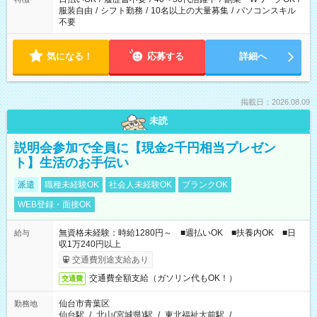
服装自由
/
シフト勤務
/
10名以上の大量募集
/
パソコンスキル
不要
気になる！
応募する
詳細へ
掲載日：2026.08.09
未読
説明会参加で全員に【現金2千円相当プレゼン
ト】生活のお手伝い
派遣
職種未経験OK
社会人未経験OK
ブランクOK
WEB登録・面接OK
無資格未経験：時給1280円～ ■週払いOK ■扶養内OK ■日
給与
収1万240円以上
交通費別途支給あり
交通費全額支給（ガソリン代もOK！）
交通費
仙台市青葉区
勤務地
仙台駅
/
北山(宮城県)駅
/
東北福祉大前駅
/
…