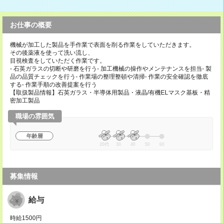
お仕事の概要
機械が加工した製品を手作業で表面を削る作業をしていただきます。
その後薬液を使って洗い流し、
目視検査をしていただく作業です。
- 石英ガラスの切断や研磨を行う- 加工機械の操作やメンテナンスを担当- 製
品の品質チェックを行う- 作業場の整理整頓や清掃- 作業の安全確認を徹底
する- 作業手順の改善提案を行う
【取扱製品情報】石英ガラス・半導体用製品・液晶/有機ELマスク基板・精
密加工製品
職場の雰囲気
年齢層
20代
30
40
50
60
募集情報
給与
時給1500円