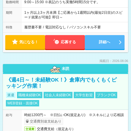
9:00～15:00 ※表記のうち実働5時間15分です。
勤務時間
1ヶ月以上3ヶ月未満【ご応募から1週間以内(最短2日目)のスピ
期間
ード就業が可能】即日～
履歴書不要
/
電話対応なし
/
パソコンスキル不要
特徴
気になる！
応募する
詳細へ
掲載日：2026.08.06
未読
《週4日～！未経験OK！》倉庫内でもくもくピ
ッキング作業！
派遣
職種未経験OK
社会人未経験OK
大学生歓迎
ブランクOK
WEB登録・面接OK
時給1200円～ ※日払いOK(規定あり) ※スキルにより応相談
給与
交通費別途支給あり
交通費支給（規定あり）
交通費