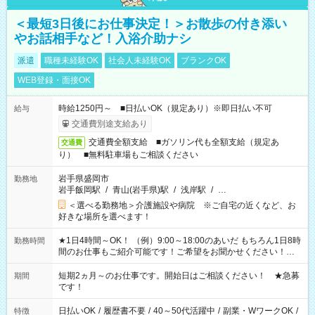
＜最短3日後にお仕事決定！＞お散歩の付き添い
やお話相手など！入浴介助ナシ
派遣
職種未経験OK
社会人未経験OK
ブランクOK
WEB登録・面接OK
時給1250円～ ■日払いOK（規定あり）※即日払い不可
給与
交通費別途支給あり
交通費全額支給 ■ガソリン代も全額支給（規定あ
交通費
り） ■無料駐車場もご相談ください
岩手県盛岡市
勤務地
岩手飯岡駅
/
青山(岩手県)駅
/
浅岸駅
/
…
＜選べる勤務地＞介護施設や病院 ※ご自宅の近くなど、お
好きな場所を選べます！
★1日4時間～OK！ （例）9:00～18:00のあいだ もちろん1日8時
勤務時間
間のお仕事もご紹介可能です！ご希望をお聞かせください！★
家庭の都合でお休みが必要な場合も遠慮なくご相談ください。
※週最低15時間以上の勤務が必要です
短期2ヵ月～のお仕事です。開始日はご相談ください！ ★急募
期間
です！
日払いOK
/
履歴書不要
/
40～50代活躍中
/
副業・WワークOK
/
特徴