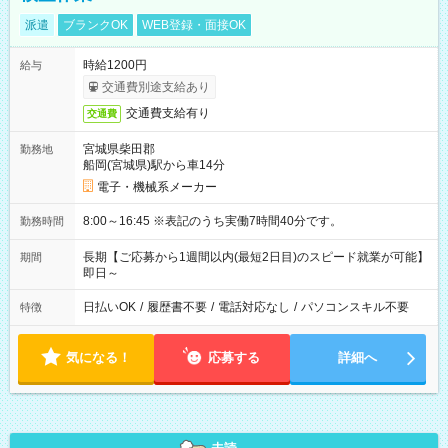
派遣
ブランクOK
WEB登録・面接OK
時給1200円
給与
交通費別途支給あり
交通費支給有り
交通費
宮城県柴田郡
勤務地
船岡(宮城県)駅から車14分
電子・機械系メーカー
8:00～16:45 ※表記のうち実働7時間40分です。
勤務時間
長期【ご応募から1週間以内(最短2日目)のスピード就業が可能】
期間
即日～
日払いOK
/
履歴書不要
/
電話対応なし
/
パソコンスキル不要
特徴
気になる！
応募する
詳細へ