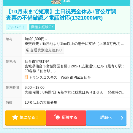
未読
【10月末まで短期】土日祝完全休み♪官公庁調
査票の不備確認／電話対応(1321000MR)
アルバイト
職種未経験OK
時給1,300円～
給与
※交通費：勤務地より1km以上の場合に支給（上限:5万円/月・
2,500円/日） ※残業代：残業発生時は1分単位で支給 ※研修中の
交通費別途支給あり
給与変動なし ＜ 収入例 ＞ ■週5日勤務の場合… 月収22万8,800
円以上可能 ※交通費別途支給 （時給1,300円×8時間×22日） ■週
仙台市宮城野区
勤務地
4日勤務の場合… 月収16万6,400円以上可能 ※交通費別途支給
宮城県仙台市宮城野区名掛丁205-1 広瀬通SEビル（最寄り駅：
（時給1,300円×8時間×16日） 【試用期間】試用期間なし
JR各線「仙台駅」）
トランスコスモス Work it! Plaza 仙台
9:00～18:00
勤務時間
実働時間：8時間/日 ★基本的に残業はありません 発生時の残
業代は1分単位で支給いたします
10名以上の大量募集
特徴
気になる！
応募する
詳細へ