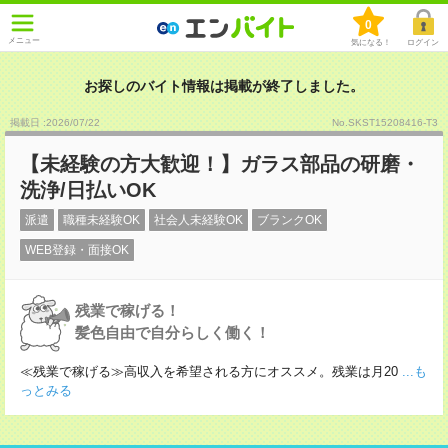
0
メニュー
気になる！
ログイン
お探しのバイト情報は掲載が終了しました。
掲載日 :2026
/
07
/
22
No.SKST15208416-T3
【未経験の方大歓迎！】ガラス部品の研磨・
洗浄/日払いOK
派遣
職種未経験OK
社会人未経験OK
ブランクOK
WEB登録・面接OK
残業で稼げる！
髪色自由で自分らしく働く！
≪残業で稼げる≫高収入を希望される方にオススメ。残業は月20
...も
っとみる