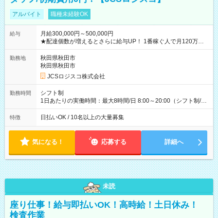
アルバイト
職種未経験OK
月給300,000円～500,000円
給与
★配達個数が増えるとさらに給与UP！ 1番稼ぐ人で月120万ほ
ど！ ・主要都市エリア 月収55万円／週5日稼働 月収65万~112
万円／週6日稼働 ・地方郊外エリア 月収40万円／週5日稼働 月
秋田県秋田市
勤務地
収40万円~50万円／週6日稼働 ＜モデルイメージ＞ ■月収50万
秋田県秋田市
円 (27歳男性/江東区在住)※元建築関係 1日150個配達×25日勤務
JCSロジスコ株式会社
(日休み) ■月収80万円(43歳男性/墨田区在住)※元営業 1日200個
配達×25日勤務(月休み) 【試用期間】試用期間なし
シフト制
勤務時間
1日あたりの実働時間：最大8時間/日 8:00～20:00（シフト制/実
働8時間） ※週5日勤務（場所次第では週4も有り） ※配達状況
によって時間外での勤務可能性有り ※案件により多少の前後あ
日払いOK / 10名以上の大量募集
特徴
り ※配達が完了次第、帰社OKです
気になる！
応募する
詳細へ
未読
座り仕事！給与即払いOK！高時給！土日休み！
検査作業