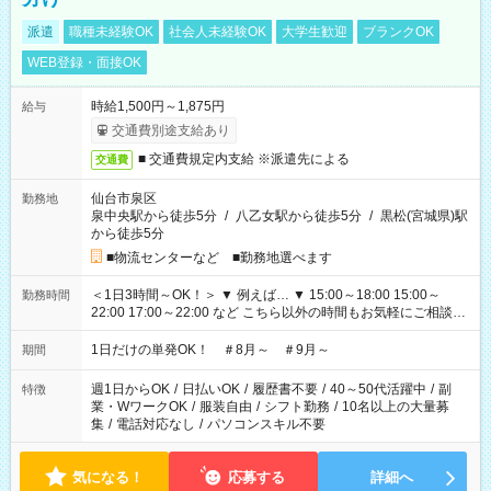
派遣
職種未経験OK
社会人未経験OK
大学生歓迎
ブランクOK
WEB登録・面接OK
時給1,500円～1,875円
給与
交通費別途支給あり
■ 交通費規定内支給 ※派遣先による
交通費
仙台市泉区
勤務地
泉中央駅から徒歩5分
/
八乙女駅から徒歩5分
/
黒松(宮城県)駅
から徒歩5分
■物流センターなど ■勤務地選べます
＜1日3時間～OK！＞ ▼ 例えば… ▼ 15:00～18:00 15:00～
勤務時間
22:00 17:00～22:00 など こちら以外の時間もお気軽にご相談く
ださい！
1日だけの単発OK！ ＃8月～ ＃9月～
期間
週1日からOK
/
日払いOK
/
履歴書不要
/
40～50代活躍中
/
副
特徴
業・WワークOK
/
服装自由
/
シフト勤務
/
10名以上の大量募
集
/
電話対応なし
/
パソコンスキル不要
気になる！
応募する
詳細へ