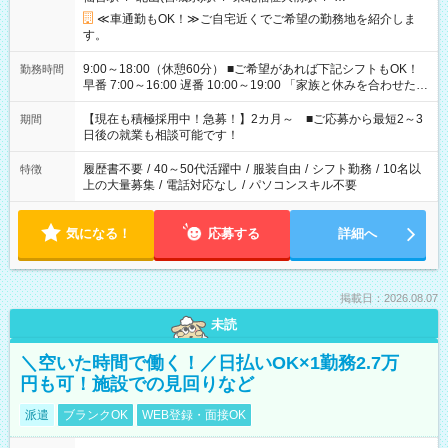
≪車通勤もOK！≫ご自宅近くでご希望の勤務地を紹介しま
す。
9:00～18:00（休憩60分） ■ご希望があれば下記シフトもOK！
勤務時間
早番 7:00～16:00 遅番 10:00～19:00 「家族と休みを合わせた
い」 「余裕を持って夕飯の準備がしたい」 「できれば残業はし
たくない」 など、ご希望を教えてくださいね。 ※Wワーク希望
【現在も積極採用中！急募！】2カ月～ ■ご応募から最短2～3
期間
の方へ 今ご覧のお仕事で希望する勤務時間と、もう1つのお仕事
日後の就業も相談可能です！
の勤務時間。 合計で週40時間を超える場合は応募できません。
履歴書不要
/
40～50代活躍中
/
服装自由
/
シフト勤務
/
10名以
特徴
上の大量募集
/
電話対応なし
/
パソコンスキル不要
気になる！
応募する
詳細へ
掲載日：2026.08.07
未読
＼空いた時間で働く！／日払いOK×1勤務2.7万
円も可！施設での見回りなど
派遣
ブランクOK
WEB登録・面接OK